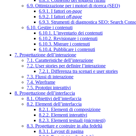
6.8.3. Consenso dei soggetti ritratti
6.9. Ottimizzazione per i motori di ricerca (SEO)
6.9.1. I fattori
on-page
6.9.2. I fattori
off-page
6.9.3. Strumenti di diagnostica SEO: Search Cons
6.10. Gestire i contenuti
6.10.1. L’inventario dei contenuti
6.10.2. Revisionare i contenuti
6.10.3. Migrare i contenuti
6.10.4. Pubblicare i contenuti
7. Progettazione dell’interazione
7.1. Caratteristiche dell’interazione
7.2. User stories per definire l’interazione
7.2.1. Differenza tra scenari e user stories
7.3. Flussi di interazione
7.4. Wireframe
7.5. Prototipi interattivi
8. Progettazione dell’interfaccia
8.1. Obiettivi dell’interfaccia
8.2. Elementi dell’interfaccia
8.2.1. Elementi di composizione
8.2.2. Elementi interattivi
8.2.3. Elementi testuali (microtesti)
8.3. Progettare e costruire in alta fedeltà
8.3.1. Layout di pagina