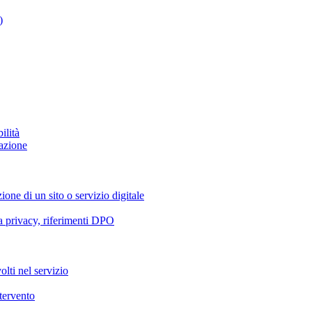
)
ilità
azione
ione di un sito o servizio digitale
va privacy, riferimenti DPO
olti nel servizio
ntervento