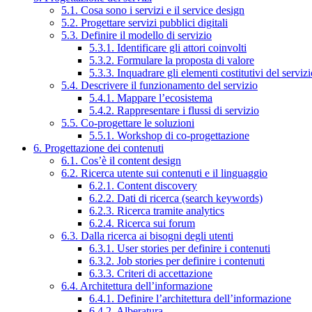
5.1. Cosa sono i servizi e il service design
5.2. Progettare servizi pubblici digitali
5.3. Definire il modello di servizio
5.3.1. Identificare gli attori coinvolti
5.3.2. Formulare la proposta di valore
5.3.3. Inquadrare gli elementi costitutivi del serviz
5.4. Descrivere il funzionamento del servizio
5.4.1. Mappare l’ecosistema
5.4.2. Rappresentare i flussi di servizio
5.5. Co-progettare le soluzioni
5.5.1. Workshop di co-progettazione
6. Progettazione dei contenuti
6.1. Cos’è il content design
6.2. Ricerca utente sui contenuti e il linguaggio
6.2.1. Content discovery
6.2.2. Dati di ricerca (search keywords)
6.2.3. Ricerca tramite analytics
6.2.4. Ricerca sui forum
6.3. Dalla ricerca ai bisogni degli utenti
6.3.1. User stories per definire i contenuti
6.3.2. Job stories per definire i contenuti
6.3.3. Criteri di accettazione
6.4. Architettura dell’informazione
6.4.1. Definire l’architettura dell’informazione
6.4.2. Alberatura