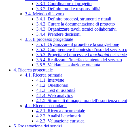
3.3.1. Coordinatore di progetto
3.3.2. Definire ruoli e responsabilità
3.4. Metodo di lavoro
3.4.1. Definire processi, strumenti e rituali
3.4.2. Curare la documentazione di progetto
3.4.3. Organizzare tavoli tecnici collaborativi
3.4.4. Prendere decisioni
3.5. Il processo progettuale
3.5.1. Organizzare il progetto e la sua gestione
3.5.2. Comprendere il contesto d’uso del servizio 
3.5.3. Progettare i processi e i
touchpoint
del servi
3.5.4. Realizzare l’interfaccia utente del servizio
3.5.5. Validare la soluzione ottenuta
4. Ricerca progettuale
4.1. Ricerca primaria
4.1.1. Interviste
4.1.2. Questionari
4.1.3. Test di usabilità
4.1.4. Web analytics
4.1.5. Strumenti di mappatura dell’esperienza uten
4.2. Ricerca secondaria
4.2.1. Ricerca documentale
4.2.2. Analisi benchmark
4.2.3. Valutazione euristica
5. Progettazione dei servizi