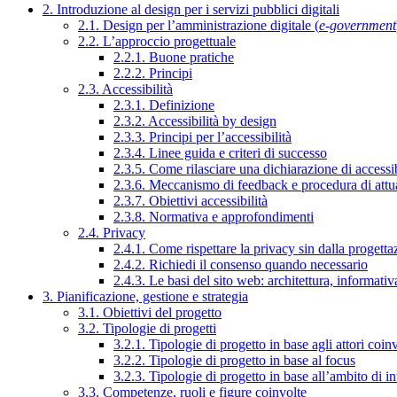
2. Introduzione al design per i servizi pubblici digitali
2.1. Design per l’amministrazione digitale (
e-government
2.2. L’approccio progettuale
2.2.1. Buone pratiche
2.2.2. Principi
2.3. Accessibilità
2.3.1. Definizione
2.3.2. Accessibilità by design
2.3.3. Principi per l’accessibilità
2.3.4. Linee guida e criteri di successo
2.3.5. Come rilasciare una dichiarazione di accessib
2.3.6. Meccanismo di feedback e procedura di attu
2.3.7. Obiettivi accessibilità
2.3.8. Normativa e approfondimenti
2.4. Privacy
2.4.1. Come rispettare la privacy sin dalla progettaz
2.4.2. Richiedi il consenso quando necessario
2.4.3. Le basi del sito web: architettura, informati
3. Pianificazione, gestione e strategia
3.1. Obiettivi del progetto
3.2. Tipologie di progetti
3.2.1. Tipologie di progetto in base agli attori coinv
3.2.2. Tipologie di progetto in base al focus
3.2.3. Tipologie di progetto in base all’ambito di i
3.3. Competenze, ruoli e figure coinvolte