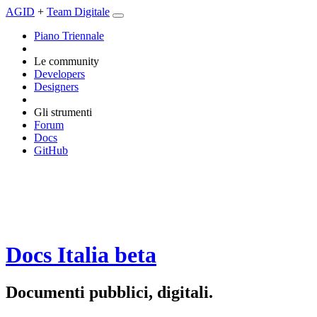
AGID
+
Team Digitale
Piano Triennale
Le community
Developers
Designers
Gli strumenti
Forum
Docs
GitHub
Docs Italia
beta
Documenti pubblici, digitali.