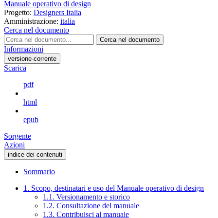
Manuale operativo di design
Progetto:
Designers Italia
Amministrazione:
italia
Cerca nel documento
Cerca nel documento
Informazioni
versione-corrente
Scarica
pdf
html
epub
Sorgente
Azioni
indice dei contenuti
Sommario
1. Scopo, destinatari e uso del Manuale operativo di design
1.1. Versionamento e storico
1.2. Consultazione del manuale
1.3. Contribuisci al manuale