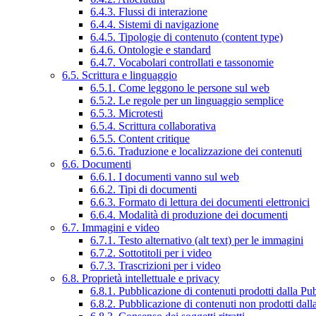
6.4.3. Flussi di interazione
6.4.4. Sistemi di navigazione
6.4.5. Tipologie di contenuto (content type)
6.4.6. Ontologie e standard
6.4.7. Vocabolari controllati e tassonomie
6.5. Scrittura e linguaggio
6.5.1. Come leggono le persone sul web
6.5.2. Le regole per un linguaggio semplice
6.5.3. Microtesti
6.5.4. Scrittura collaborativa
6.5.5. Content critique
6.5.6. Traduzione e localizzazione dei contenuti
6.6. Documenti
6.6.1. I documenti vanno sul web
6.6.2. Tipi di documenti
6.6.3. Formato di lettura dei documenti elettronici
6.6.4. Modalità di produzione dei documenti
6.7. Immagini e video
6.7.1. Testo alternativo (alt text) per le immagini
6.7.2. Sottotitoli per i video
6.7.3. Trascrizioni per i video
6.8. Proprietà intellettuale e privacy
6.8.1. Pubblicazione di contenuti prodotti dalla P
6.8.2. Pubblicazione di contenuti non prodotti dal