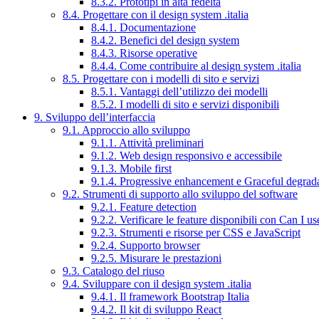
8.3.2. Prototipi in alta fedeltà
8.4. Progettare con il design system .italia
8.4.1. Documentazione
8.4.2. Benefici del design system
8.4.3. Risorse operative
8.4.4. Come contribuire al design system .italia
8.5. Progettare con i modelli di sito e servizi
8.5.1. Vantaggi dell’utilizzo dei modelli
8.5.2. I modelli di sito e servizi disponibili
9. Sviluppo dell’interfaccia
9.1. Approccio allo sviluppo
9.1.1. Attività preliminari
9.1.2. Web design responsivo e accessibile
9.1.3. Mobile first
9.1.4. Progressive enhancement e Graceful degrad
9.2. Strumenti di supporto allo sviluppo del software
9.2.1. Feature detection
9.2.2. Verificare le feature disponibili con Can I us
9.2.3. Strumenti e risorse per CSS e JavaScript
9.2.4. Supporto browser
9.2.5. Misurare le prestazioni
9.3. Catalogo del riuso
9.4. Sviluppare con il design system .italia
9.4.1. Il framework Bootstrap Italia
9.4.2. Il kit di sviluppo React