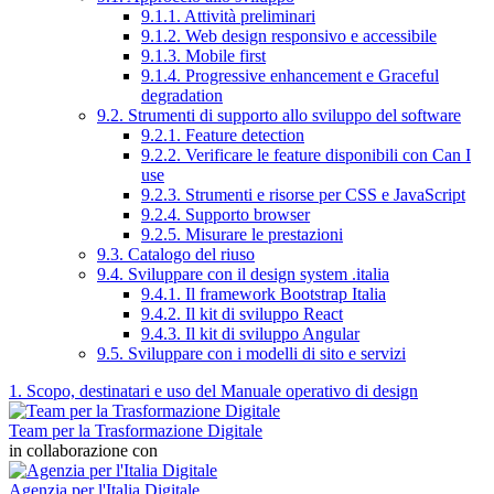
9.1.1. Attività preliminari
9.1.2. Web design responsivo e accessibile
9.1.3. Mobile first
9.1.4. Progressive enhancement e Graceful
degradation
9.2. Strumenti di supporto allo sviluppo del software
9.2.1. Feature detection
9.2.2. Verificare le feature disponibili con Can I
use
9.2.3. Strumenti e risorse per CSS e JavaScript
9.2.4. Supporto browser
9.2.5. Misurare le prestazioni
9.3. Catalogo del riuso
9.4. Sviluppare con il design system .italia
9.4.1. Il framework Bootstrap Italia
9.4.2. Il kit di sviluppo React
9.4.3. Il kit di sviluppo Angular
9.5. Sviluppare con i modelli di sito e servizi
1. Scopo, destinatari e uso del Manuale operativo di design
Team per la Trasformazione Digitale
in collaborazione con
Agenzia per l'Italia Digitale