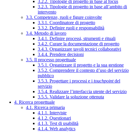
3.2.2. Tipologie di progetto in base al focus
3.2.3. Tipologie di progetto in base all’ambito di
intervento
3.3. Competenze, ruoli e figure coinvolte
3.3.1. Coordinatore di progetto
3.3.2. Definire ruoli e responsabilità
3.4. Metodo di lavoro
3.4.1. Definire processi, strumenti e rituali
3.4.2. Curare la documentazione di progetto
3.4.3. Organizzare tavoli tecnici collaborativi
3.4.4. Prendere decisioni
3.5. Il processo progettuale
3.5.1. Organizzare il progetto e la sua gestione
3.5.2. Comprendere il contesto d’uso del servizio
pubblico
3.5.3. Progettare i processi e i
touchpoint
del
servizio
3.5.4. Realizzare l’interfaccia utente del servizio
3.5.5. Validare la soluzione ottenuta
4. Ricerca progettuale
4.1. Ricerca primaria
4.1.1. Interviste
4.1.2. Questionari
4.1.3. Test di usabilità
4.1.4. Web analytics