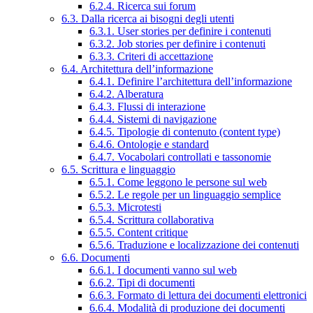
6.2.4. Ricerca sui forum
6.3. Dalla ricerca ai bisogni degli utenti
6.3.1. User stories per definire i contenuti
6.3.2. Job stories per definire i contenuti
6.3.3. Criteri di accettazione
6.4. Architettura dell’informazione
6.4.1. Definire l’architettura dell’informazione
6.4.2. Alberatura
6.4.3. Flussi di interazione
6.4.4. Sistemi di navigazione
6.4.5. Tipologie di contenuto (content type)
6.4.6. Ontologie e standard
6.4.7. Vocabolari controllati e tassonomie
6.5. Scrittura e linguaggio
6.5.1. Come leggono le persone sul web
6.5.2. Le regole per un linguaggio semplice
6.5.3. Microtesti
6.5.4. Scrittura collaborativa
6.5.5. Content critique
6.5.6. Traduzione e localizzazione dei contenuti
6.6. Documenti
6.6.1. I documenti vanno sul web
6.6.2. Tipi di documenti
6.6.3. Formato di lettura dei documenti elettronici
6.6.4. Modalità di produzione dei documenti