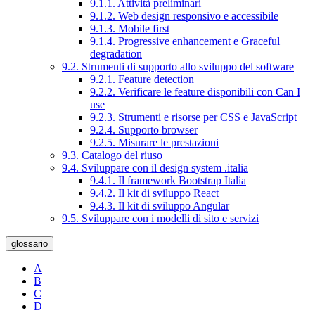
9.1.1. Attività preliminari
9.1.2. Web design responsivo e accessibile
9.1.3. Mobile first
9.1.4. Progressive enhancement e Graceful
degradation
9.2. Strumenti di supporto allo sviluppo del software
9.2.1. Feature detection
9.2.2. Verificare le feature disponibili con Can I
use
9.2.3. Strumenti e risorse per CSS e JavaScript
9.2.4. Supporto browser
9.2.5. Misurare le prestazioni
9.3. Catalogo del riuso
9.4. Sviluppare con il design system .italia
9.4.1. Il framework Bootstrap Italia
9.4.2. Il kit di sviluppo React
9.4.3. Il kit di sviluppo Angular
9.5. Sviluppare con i modelli di sito e servizi
glossario
A
B
C
D