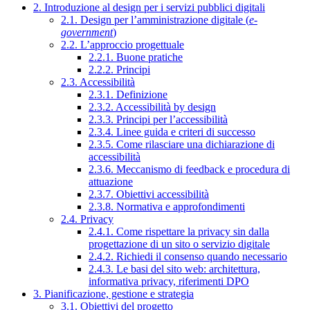
2. Introduzione al design per i servizi pubblici digitali
2.1. Design per l’amministrazione digitale (
e-
government
)
2.2. L’approccio progettuale
2.2.1. Buone pratiche
2.2.2. Principi
2.3. Accessibilità
2.3.1. Definizione
2.3.2. Accessibilità by design
2.3.3. Principi per l’accessibilità
2.3.4. Linee guida e criteri di successo
2.3.5. Come rilasciare una dichiarazione di
accessibilità
2.3.6. Meccanismo di feedback e procedura di
attuazione
2.3.7. Obiettivi accessibilità
2.3.8. Normativa e approfondimenti
2.4. Privacy
2.4.1. Come rispettare la privacy sin dalla
progettazione di un sito o servizio digitale
2.4.2. Richiedi il consenso quando necessario
2.4.3. Le basi del sito web: architettura,
informativa privacy, riferimenti DPO
3. Pianificazione, gestione e strategia
3.1. Obiettivi del progetto