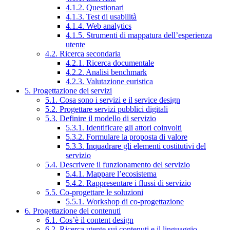
4.1.2. Questionari
4.1.3. Test di usabilità
4.1.4. Web analytics
4.1.5. Strumenti di mappatura dell’esperienza
utente
4.2. Ricerca secondaria
4.2.1. Ricerca documentale
4.2.2. Analisi benchmark
4.2.3. Valutazione euristica
5. Progettazione dei servizi
5.1. Cosa sono i servizi e il service design
5.2. Progettare servizi pubblici digitali
5.3. Definire il modello di servizio
5.3.1. Identificare gli attori coinvolti
5.3.2. Formulare la proposta di valore
5.3.3. Inquadrare gli elementi costitutivi del
servizio
5.4. Descrivere il funzionamento del servizio
5.4.1. Mappare l’ecosistema
5.4.2. Rappresentare i flussi di servizio
5.5. Co-progettare le soluzioni
5.5.1. Workshop di co-progettazione
6. Progettazione dei contenuti
6.1. Cos’è il content design
6.2. Ricerca utente sui contenuti e il linguaggio