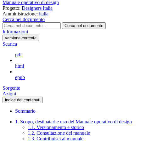
Manuale operativo di design
Progetto:
Designers Italia
Amministrazione:
italia
Cerca nel documento
Cerca nel documento
Informazioni
versione-corrente
Scarica
pdf
html
epub
Sorgente
Azioni
indice dei contenuti
Sommario
1. Scopo, destinatari e uso del Manuale operativo di design
1.1. Versionamento e storico
1.2. Consultazione del manuale
1.3. Contribuisci al manuale