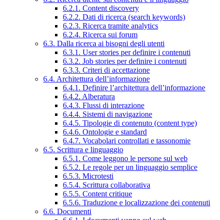
6.2.1. Content discovery
6.2.2. Dati di ricerca (search keywords)
6.2.3. Ricerca tramite analytics
6.2.4. Ricerca sui forum
6.3. Dalla ricerca ai bisogni degli utenti
6.3.1. User stories per definire i contenuti
6.3.2. Job stories per definire i contenuti
6.3.3. Criteri di accettazione
6.4. Architettura dell’informazione
6.4.1. Definire l’architettura dell’informazione
6.4.2. Alberatura
6.4.3. Flussi di interazione
6.4.4. Sistemi di navigazione
6.4.5. Tipologie di contenuto (content type)
6.4.6. Ontologie e standard
6.4.7. Vocabolari controllati e tassonomie
6.5. Scrittura e linguaggio
6.5.1. Come leggono le persone sul web
6.5.2. Le regole per un linguaggio semplice
6.5.3. Microtesti
6.5.4. Scrittura collaborativa
6.5.5. Content critique
6.5.6. Traduzione e localizzazione dei contenuti
6.6. Documenti