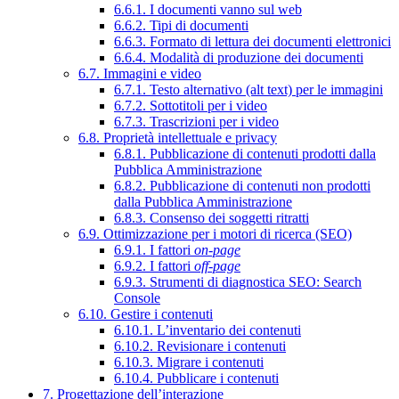
6.6.1. I documenti vanno sul web
6.6.2. Tipi di documenti
6.6.3. Formato di lettura dei documenti elettronici
6.6.4. Modalità di produzione dei documenti
6.7. Immagini e video
6.7.1. Testo alternativo (alt text) per le immagini
6.7.2. Sottotitoli per i video
6.7.3. Trascrizioni per i video
6.8. Proprietà intellettuale e privacy
6.8.1. Pubblicazione di contenuti prodotti dalla
Pubblica Amministrazione
6.8.2. Pubblicazione di contenuti non prodotti
dalla Pubblica Amministrazione
6.8.3. Consenso dei soggetti ritratti
6.9. Ottimizzazione per i motori di ricerca (SEO)
6.9.1. I fattori
on-page
6.9.2. I fattori
off-page
6.9.3. Strumenti di diagnostica SEO: Search
Console
6.10. Gestire i contenuti
6.10.1. L’inventario dei contenuti
6.10.2. Revisionare i contenuti
6.10.3. Migrare i contenuti
6.10.4. Pubblicare i contenuti
7. Progettazione dell’interazione