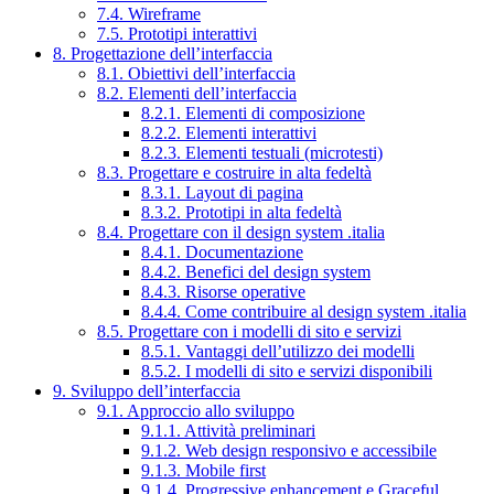
7.4. Wireframe
7.5. Prototipi interattivi
8. Progettazione dell’interfaccia
8.1. Obiettivi dell’interfaccia
8.2. Elementi dell’interfaccia
8.2.1. Elementi di composizione
8.2.2. Elementi interattivi
8.2.3. Elementi testuali (microtesti)
8.3. Progettare e costruire in alta fedeltà
8.3.1. Layout di pagina
8.3.2. Prototipi in alta fedeltà
8.4. Progettare con il design system .italia
8.4.1. Documentazione
8.4.2. Benefici del design system
8.4.3. Risorse operative
8.4.4. Come contribuire al design system .italia
8.5. Progettare con i modelli di sito e servizi
8.5.1. Vantaggi dell’utilizzo dei modelli
8.5.2. I modelli di sito e servizi disponibili
9. Sviluppo dell’interfaccia
9.1. Approccio allo sviluppo
9.1.1. Attività preliminari
9.1.2. Web design responsivo e accessibile
9.1.3. Mobile first
9.1.4. Progressive enhancement e Graceful