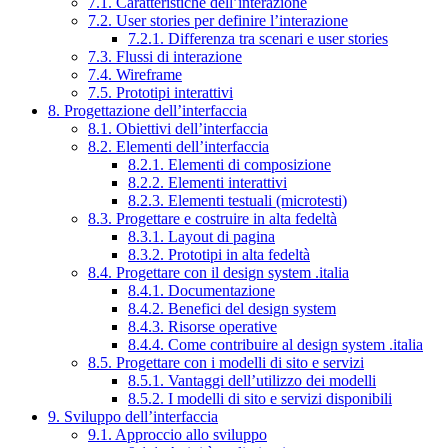
7.1. Caratteristiche dell’interazione
7.2. User stories per definire l’interazione
7.2.1. Differenza tra scenari e user stories
7.3. Flussi di interazione
7.4. Wireframe
7.5. Prototipi interattivi
8. Progettazione dell’interfaccia
8.1. Obiettivi dell’interfaccia
8.2. Elementi dell’interfaccia
8.2.1. Elementi di composizione
8.2.2. Elementi interattivi
8.2.3. Elementi testuali (microtesti)
8.3. Progettare e costruire in alta fedeltà
8.3.1. Layout di pagina
8.3.2. Prototipi in alta fedeltà
8.4. Progettare con il design system .italia
8.4.1. Documentazione
8.4.2. Benefici del design system
8.4.3. Risorse operative
8.4.4. Come contribuire al design system .italia
8.5. Progettare con i modelli di sito e servizi
8.5.1. Vantaggi dell’utilizzo dei modelli
8.5.2. I modelli di sito e servizi disponibili
9. Sviluppo dell’interfaccia
9.1. Approccio allo sviluppo