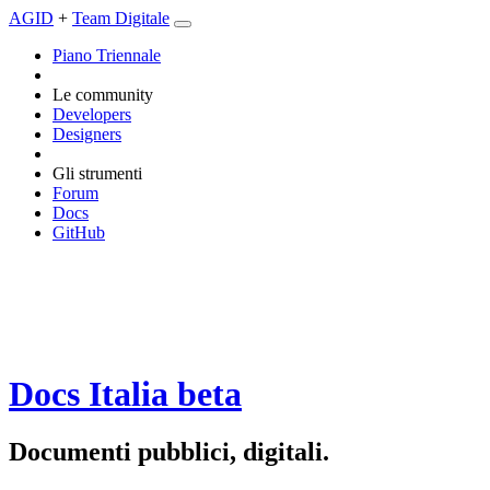
AGID
+
Team Digitale
Piano Triennale
Le community
Developers
Designers
Gli strumenti
Forum
Docs
GitHub
Docs Italia
beta
Documenti pubblici, digitali.