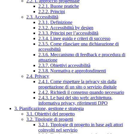
2.2. L’approccio progettuale
2.2.1. Buone pratiche
2.2.2. Principi
2.3. Accessibilità
2.3.1. Definizione
2.3.2. Accessibilità by design
2.3.3. Principi per l’accessibilità
2.3.4. Linee guida e criteri di successo
2.3.5. Come rilasciare una dichiarazione di
accessibilità
2.3.6. Meccanismo di feedback e procedura di
attuazione
2.3.7. Obiettivi accessibilità
2.3.8. Normativa e approfondimenti
2.4. Privacy
2.4.1. Come rispettare la privacy sin dalla
progettazione di un sito o servizio digitale
2.4.2. Richiedi il consenso quando necessario
2.4.3. Le basi del sito web: architettura,
informativa privacy, riferimenti DPO
3. Pianificazione, gestione e strategia
3.1. Obiettivi del progetto
3.2. Tipologie di progetti
3.2.1. Tipologie di progetto in base agli attori
coinvolti nel servizio