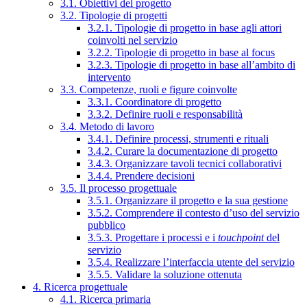
3.1. Obiettivi del progetto
3.2. Tipologie di progetti
3.2.1. Tipologie di progetto in base agli attori
coinvolti nel servizio
3.2.2. Tipologie di progetto in base al focus
3.2.3. Tipologie di progetto in base all’ambito di
intervento
3.3. Competenze, ruoli e figure coinvolte
3.3.1. Coordinatore di progetto
3.3.2. Definire ruoli e responsabilità
3.4. Metodo di lavoro
3.4.1. Definire processi, strumenti e rituali
3.4.2. Curare la documentazione di progetto
3.4.3. Organizzare tavoli tecnici collaborativi
3.4.4. Prendere decisioni
3.5. Il processo progettuale
3.5.1. Organizzare il progetto e la sua gestione
3.5.2. Comprendere il contesto d’uso del servizio
pubblico
3.5.3. Progettare i processi e i
touchpoint
del
servizio
3.5.4. Realizzare l’interfaccia utente del servizio
3.5.5. Validare la soluzione ottenuta
4. Ricerca progettuale
4.1. Ricerca primaria