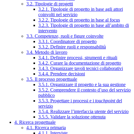
3.2. Tipologie di progetti
3.2.1. Tipologie di progetto in base agli attori
coinvolti nel servizio
3.2.2. Tipologie di progetto in base al focus
3.2.3. Tipologie di progetto in base all’ambito di
intervento
3.3. Competenze, ruoli e figure coinvolte
3.3.1. Coordinatore di progetto
3.3.2. Definire ruoli e responsabilità
3.4. Metodo di lavoro
3.4.1. Definire processi, strumenti e rituali
3.4.2. Curare la documentazione di progetto
3.4.3. Organizzare tavoli tecnici collaborativi
3.4.4. Prendere decisioni
3.5. Il processo progettuale
3.5.1. Organizzare il progetto e la sua gestione
3.5.2. Comprendere il contesto d’uso del servizio
pubblico
3.5.3. Progettare i processi e i
touchpoint
del
servizio
3.5.4. Realizzare l’interfaccia utente del servizio
3.5.5. Validare la soluzione ottenuta
4. Ricerca progettuale
4.1. Ricerca primaria
4.1.1. Interviste