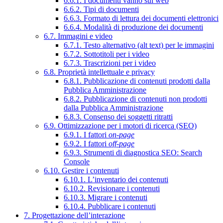
6.6.1. I documenti vanno sul web
6.6.2. Tipi di documenti
6.6.3. Formato di lettura dei documenti elettronici
6.6.4. Modalità di produzione dei documenti
6.7. Immagini e video
6.7.1. Testo alternativo (alt text) per le immagini
6.7.2. Sottotitoli per i video
6.7.3. Trascrizioni per i video
6.8. Proprietà intellettuale e privacy
6.8.1. Pubblicazione di contenuti prodotti dalla
Pubblica Amministrazione
6.8.2. Pubblicazione di contenuti non prodotti
dalla Pubblica Amministrazione
6.8.3. Consenso dei soggetti ritratti
6.9. Ottimizzazione per i motori di ricerca (SEO)
6.9.1. I fattori
on-page
6.9.2. I fattori
off-page
6.9.3. Strumenti di diagnostica SEO: Search
Console
6.10. Gestire i contenuti
6.10.1. L’inventario dei contenuti
6.10.2. Revisionare i contenuti
6.10.3. Migrare i contenuti
6.10.4. Pubblicare i contenuti
7. Progettazione dell’interazione