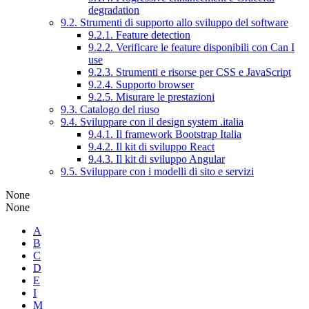
degradation
9.2. Strumenti di supporto allo sviluppo del software
9.2.1. Feature detection
9.2.2. Verificare le feature disponibili con Can I
use
9.2.3. Strumenti e risorse per CSS e JavaScript
9.2.4. Supporto browser
9.2.5. Misurare le prestazioni
9.3. Catalogo del riuso
9.4. Sviluppare con il design system .italia
9.4.1. Il framework Bootstrap Italia
9.4.2. Il kit di sviluppo React
9.4.3. Il kit di sviluppo Angular
9.5. Sviluppare con i modelli di sito e servizi
None
None
A
B
C
D
E
I
M