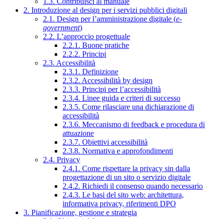
1.3. Contribuisci al manuale
2. Introduzione al design per i servizi pubblici digitali
2.1. Design per l’amministrazione digitale (
e-
government
)
2.2. L’approccio progettuale
2.2.1. Buone pratiche
2.2.2. Principi
2.3. Accessibilità
2.3.1. Definizione
2.3.2. Accessibilità by design
2.3.3. Principi per l’accessibilità
2.3.4. Linee guida e criteri di successo
2.3.5. Come rilasciare una dichiarazione di
accessibilità
2.3.6. Meccanismo di feedback e procedura di
attuazione
2.3.7. Obiettivi accessibilità
2.3.8. Normativa e approfondimenti
2.4. Privacy
2.4.1. Come rispettare la privacy sin dalla
progettazione di un sito o servizio digitale
2.4.2. Richiedi il consenso quando necessario
2.4.3. Le basi del sito web: architettura,
informativa privacy, riferimenti DPO
3. Pianificazione, gestione e strategia