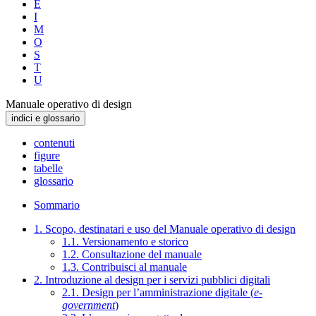
E
I
M
O
S
T
U
Manuale operativo di design
indici e glossario
contenuti
figure
tabelle
glossario
Sommario
1. Scopo, destinatari e uso del Manuale operativo di design
1.1. Versionamento e storico
1.2. Consultazione del manuale
1.3. Contribuisci al manuale
2. Introduzione al design per i servizi pubblici digitali
2.1. Design per l’amministrazione digitale (
e-
government
)