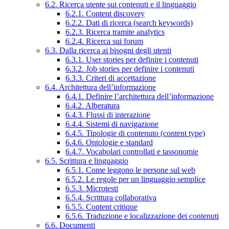
6.2. Ricerca utente sui contenuti e il linguaggio
6.2.1. Content discovery
6.2.2. Dati di ricerca (search keywords)
6.2.3. Ricerca tramite analytics
6.2.4. Ricerca sui forum
6.3. Dalla ricerca ai bisogni degli utenti
6.3.1. User stories per definire i contenuti
6.3.2. Job stories per definire i contenuti
6.3.3. Criteri di accettazione
6.4. Architettura dell’informazione
6.4.1. Definire l’architettura dell’informazione
6.4.2. Alberatura
6.4.3. Flussi di interazione
6.4.4. Sistemi di navigazione
6.4.5. Tipologie di contenuto (content type)
6.4.6. Ontologie e standard
6.4.7. Vocabolari controllati e tassonomie
6.5. Scrittura e linguaggio
6.5.1. Come leggono le persone sul web
6.5.2. Le regole per un linguaggio semplice
6.5.3. Microtesti
6.5.4. Scrittura collaborativa
6.5.5. Content critique
6.5.6. Traduzione e localizzazione dei contenuti
6.6. Documenti