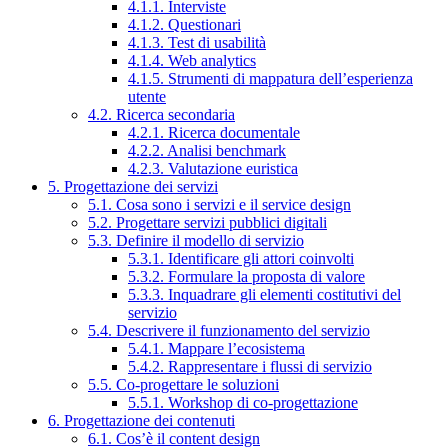
4.1.1. Interviste
4.1.2. Questionari
4.1.3. Test di usabilità
4.1.4. Web analytics
4.1.5. Strumenti di mappatura dell’esperienza
utente
4.2. Ricerca secondaria
4.2.1. Ricerca documentale
4.2.2. Analisi benchmark
4.2.3. Valutazione euristica
5. Progettazione dei servizi
5.1. Cosa sono i servizi e il service design
5.2. Progettare servizi pubblici digitali
5.3. Definire il modello di servizio
5.3.1. Identificare gli attori coinvolti
5.3.2. Formulare la proposta di valore
5.3.3. Inquadrare gli elementi costitutivi del
servizio
5.4. Descrivere il funzionamento del servizio
5.4.1. Mappare l’ecosistema
5.4.2. Rappresentare i flussi di servizio
5.5. Co-progettare le soluzioni
5.5.1. Workshop di co-progettazione
6. Progettazione dei contenuti
6.1. Cos’è il content design