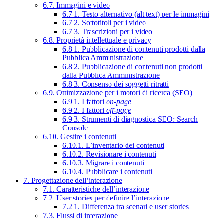
6.7. Immagini e video
6.7.1. Testo alternativo (alt text) per le immagini
6.7.2. Sottotitoli per i video
6.7.3. Trascrizioni per i video
6.8. Proprietà intellettuale e privacy
6.8.1. Pubblicazione di contenuti prodotti dalla
Pubblica Amministrazione
6.8.2. Pubblicazione di contenuti non prodotti
dalla Pubblica Amministrazione
6.8.3. Consenso dei soggetti ritratti
6.9. Ottimizzazione per i motori di ricerca (SEO)
6.9.1. I fattori
on-page
6.9.2. I fattori
off-page
6.9.3. Strumenti di diagnostica SEO: Search
Console
6.10. Gestire i contenuti
6.10.1. L’inventario dei contenuti
6.10.2. Revisionare i contenuti
6.10.3. Migrare i contenuti
6.10.4. Pubblicare i contenuti
7. Progettazione dell’interazione
7.1. Caratteristiche dell’interazione
7.2. User stories per definire l’interazione
7.2.1. Differenza tra scenari e user stories
7.3. Flussi di interazione