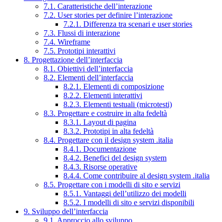
7.1. Caratteristiche dell’interazione
7.2. User stories per definire l’interazione
7.2.1. Differenza tra scenari e user stories
7.3. Flussi di interazione
7.4. Wireframe
7.5. Prototipi interattivi
8. Progettazione dell’interfaccia
8.1. Obiettivi dell’interfaccia
8.2. Elementi dell’interfaccia
8.2.1. Elementi di composizione
8.2.2. Elementi interattivi
8.2.3. Elementi testuali (microtesti)
8.3. Progettare e costruire in alta fedeltà
8.3.1. Layout di pagina
8.3.2. Prototipi in alta fedeltà
8.4. Progettare con il design system .italia
8.4.1. Documentazione
8.4.2. Benefici del design system
8.4.3. Risorse operative
8.4.4. Come contribuire al design system .italia
8.5. Progettare con i modelli di sito e servizi
8.5.1. Vantaggi dell’utilizzo dei modelli
8.5.2. I modelli di sito e servizi disponibili
9. Sviluppo dell’interfaccia
9.1. Approccio allo sviluppo