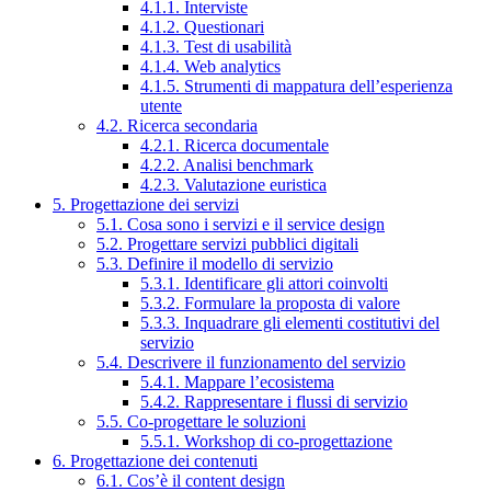
4.1.1. Interviste
4.1.2. Questionari
4.1.3. Test di usabilità
4.1.4. Web analytics
4.1.5. Strumenti di mappatura dell’esperienza
utente
4.2. Ricerca secondaria
4.2.1. Ricerca documentale
4.2.2. Analisi benchmark
4.2.3. Valutazione euristica
5. Progettazione dei servizi
5.1. Cosa sono i servizi e il service design
5.2. Progettare servizi pubblici digitali
5.3. Definire il modello di servizio
5.3.1. Identificare gli attori coinvolti
5.3.2. Formulare la proposta di valore
5.3.3. Inquadrare gli elementi costitutivi del
servizio
5.4. Descrivere il funzionamento del servizio
5.4.1. Mappare l’ecosistema
5.4.2. Rappresentare i flussi di servizio
5.5. Co-progettare le soluzioni
5.5.1. Workshop di co-progettazione
6. Progettazione dei contenuti
6.1. Cos’è il content design