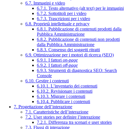
6.7. Immagini e video
6.7.1. Testo alternativo (alt text) per le immagini
6.7.2. Sottotitoli per i video
6.7.3. Trascrizioni per i video
6.8. Proprietà intellettuale e privacy
6.8.1. Pubblicazione di contenuti prodotti dalla
Pubblica Amministrazione
6.8.2. Pubblicazione di contenuti non prodotti
dalla Pubblica Amministrazione
6.8.3. Consenso dei soggetti ritratti
6.9. Ottimizzazione per i motori di ricerca (SEO)
6.9.1. I fattori
on-page
6.9.2. I fattori
off-page
6.9.3. Strumenti di diagnostica SEO: Search
Console
6.10. Gestire i contenuti
6.10.1. L’inventario dei contenuti
6.10.2. Revisionare i contenuti
6.10.3. Migrare i contenuti
6.10.4. Pubblicare i contenuti
7. Progettazione dell’interazione
7.1. Caratteristiche dell’interazione
7.2. User stories per definire l’interazione
7.2.1. Differenza tra scenari e user stories
7.3. Flussi di interazione