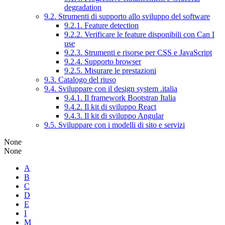
degradation
9.2. Strumenti di supporto allo sviluppo del software
9.2.1. Feature detection
9.2.2. Verificare le feature disponibili con Can I
use
9.2.3. Strumenti e risorse per CSS e JavaScript
9.2.4. Supporto browser
9.2.5. Misurare le prestazioni
9.3. Catalogo del riuso
9.4. Sviluppare con il design system .italia
9.4.1. Il framework Bootstrap Italia
9.4.2. Il kit di sviluppo React
9.4.3. Il kit di sviluppo Angular
9.5. Sviluppare con i modelli di sito e servizi
None
None
A
B
C
D
E
I
M