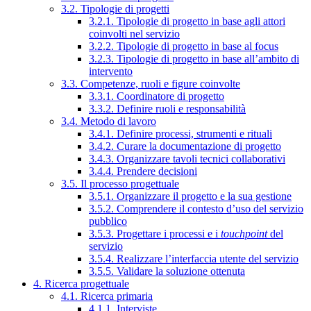
3.2. Tipologie di progetti
3.2.1. Tipologie di progetto in base agli attori
coinvolti nel servizio
3.2.2. Tipologie di progetto in base al focus
3.2.3. Tipologie di progetto in base all’ambito di
intervento
3.3. Competenze, ruoli e figure coinvolte
3.3.1. Coordinatore di progetto
3.3.2. Definire ruoli e responsabilità
3.4. Metodo di lavoro
3.4.1. Definire processi, strumenti e rituali
3.4.2. Curare la documentazione di progetto
3.4.3. Organizzare tavoli tecnici collaborativi
3.4.4. Prendere decisioni
3.5. Il processo progettuale
3.5.1. Organizzare il progetto e la sua gestione
3.5.2. Comprendere il contesto d’uso del servizio
pubblico
3.5.3. Progettare i processi e i
touchpoint
del
servizio
3.5.4. Realizzare l’interfaccia utente del servizio
3.5.5. Validare la soluzione ottenuta
4. Ricerca progettuale
4.1. Ricerca primaria
4.1.1. Interviste