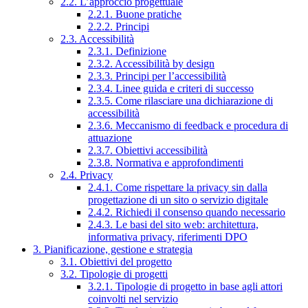
2.2. L’approccio progettuale
2.2.1. Buone pratiche
2.2.2. Principi
2.3. Accessibilità
2.3.1. Definizione
2.3.2. Accessibilità by design
2.3.3. Principi per l’accessibilità
2.3.4. Linee guida e criteri di successo
2.3.5. Come rilasciare una dichiarazione di
accessibilità
2.3.6. Meccanismo di feedback e procedura di
attuazione
2.3.7. Obiettivi accessibilità
2.3.8. Normativa e approfondimenti
2.4. Privacy
2.4.1. Come rispettare la privacy sin dalla
progettazione di un sito o servizio digitale
2.4.2. Richiedi il consenso quando necessario
2.4.3. Le basi del sito web: architettura,
informativa privacy, riferimenti DPO
3. Pianificazione, gestione e strategia
3.1. Obiettivi del progetto
3.2. Tipologie di progetti
3.2.1. Tipologie di progetto in base agli attori
coinvolti nel servizio