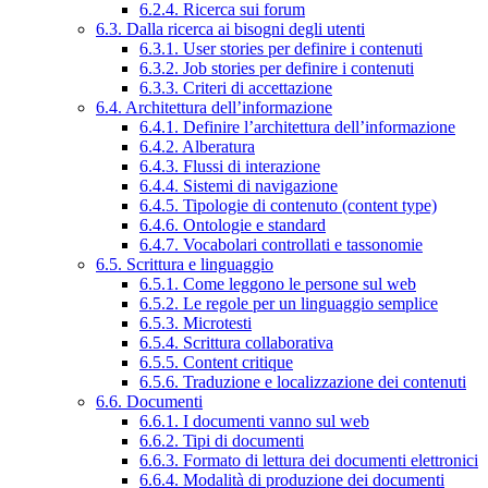
6.2.4. Ricerca sui forum
6.3. Dalla ricerca ai bisogni degli utenti
6.3.1. User stories per definire i contenuti
6.3.2. Job stories per definire i contenuti
6.3.3. Criteri di accettazione
6.4. Architettura dell’informazione
6.4.1. Definire l’architettura dell’informazione
6.4.2. Alberatura
6.4.3. Flussi di interazione
6.4.4. Sistemi di navigazione
6.4.5. Tipologie di contenuto (content type)
6.4.6. Ontologie e standard
6.4.7. Vocabolari controllati e tassonomie
6.5. Scrittura e linguaggio
6.5.1. Come leggono le persone sul web
6.5.2. Le regole per un linguaggio semplice
6.5.3. Microtesti
6.5.4. Scrittura collaborativa
6.5.5. Content critique
6.5.6. Traduzione e localizzazione dei contenuti
6.6. Documenti
6.6.1. I documenti vanno sul web
6.6.2. Tipi di documenti
6.6.3. Formato di lettura dei documenti elettronici
6.6.4. Modalità di produzione dei documenti