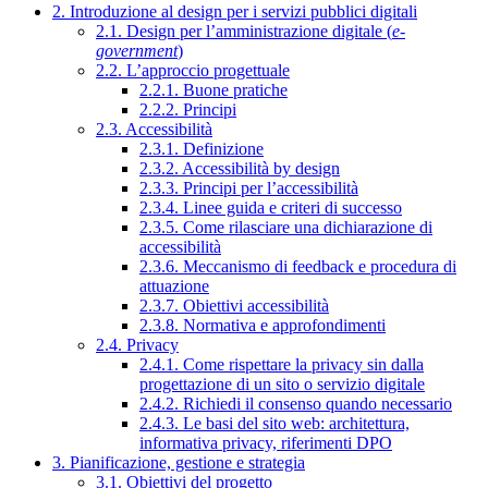
2. Introduzione al design per i servizi pubblici digitali
2.1. Design per l’amministrazione digitale (
e-
government
)
2.2. L’approccio progettuale
2.2.1. Buone pratiche
2.2.2. Principi
2.3. Accessibilità
2.3.1. Definizione
2.3.2. Accessibilità by design
2.3.3. Principi per l’accessibilità
2.3.4. Linee guida e criteri di successo
2.3.5. Come rilasciare una dichiarazione di
accessibilità
2.3.6. Meccanismo di feedback e procedura di
attuazione
2.3.7. Obiettivi accessibilità
2.3.8. Normativa e approfondimenti
2.4. Privacy
2.4.1. Come rispettare la privacy sin dalla
progettazione di un sito o servizio digitale
2.4.2. Richiedi il consenso quando necessario
2.4.3. Le basi del sito web: architettura,
informativa privacy, riferimenti DPO
3. Pianificazione, gestione e strategia
3.1. Obiettivi del progetto