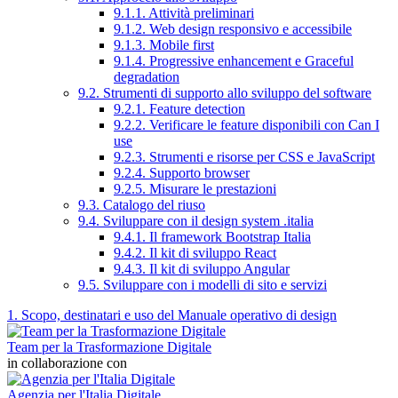
9.1.1. Attività preliminari
9.1.2. Web design responsivo e accessibile
9.1.3. Mobile first
9.1.4. Progressive enhancement e Graceful
degradation
9.2. Strumenti di supporto allo sviluppo del software
9.2.1. Feature detection
9.2.2. Verificare le feature disponibili con Can I
use
9.2.3. Strumenti e risorse per CSS e JavaScript
9.2.4. Supporto browser
9.2.5. Misurare le prestazioni
9.3. Catalogo del riuso
9.4. Sviluppare con il design system .italia
9.4.1. Il framework Bootstrap Italia
9.4.2. Il kit di sviluppo React
9.4.3. Il kit di sviluppo Angular
9.5. Sviluppare con i modelli di sito e servizi
1. Scopo, destinatari e uso del Manuale operativo di design
Team per la Trasformazione Digitale
in collaborazione con
Agenzia per l'Italia Digitale