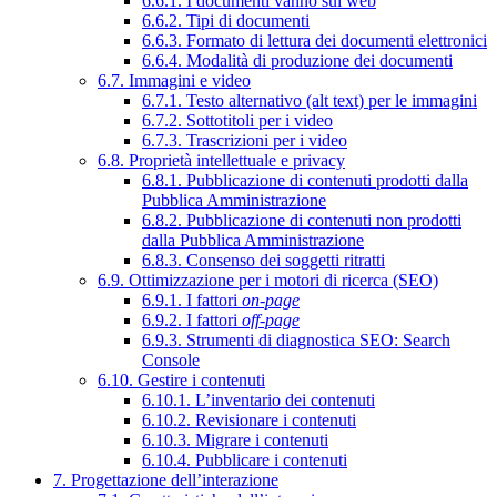
6.6.1. I documenti vanno sul web
6.6.2. Tipi di documenti
6.6.3. Formato di lettura dei documenti elettronici
6.6.4. Modalità di produzione dei documenti
6.7. Immagini e video
6.7.1. Testo alternativo (alt text) per le immagini
6.7.2. Sottotitoli per i video
6.7.3. Trascrizioni per i video
6.8. Proprietà intellettuale e privacy
6.8.1. Pubblicazione di contenuti prodotti dalla
Pubblica Amministrazione
6.8.2. Pubblicazione di contenuti non prodotti
dalla Pubblica Amministrazione
6.8.3. Consenso dei soggetti ritratti
6.9. Ottimizzazione per i motori di ricerca (SEO)
6.9.1. I fattori
on-page
6.9.2. I fattori
off-page
6.9.3. Strumenti di diagnostica SEO: Search
Console
6.10. Gestire i contenuti
6.10.1. L’inventario dei contenuti
6.10.2. Revisionare i contenuti
6.10.3. Migrare i contenuti
6.10.4. Pubblicare i contenuti
7. Progettazione dell’interazione