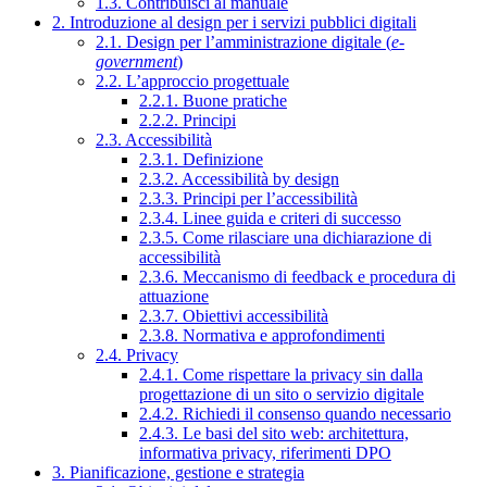
1.3. Contribuisci al manuale
2. Introduzione al design per i servizi pubblici digitali
2.1. Design per l’amministrazione digitale (
e-
government
)
2.2. L’approccio progettuale
2.2.1. Buone pratiche
2.2.2. Principi
2.3. Accessibilità
2.3.1. Definizione
2.3.2. Accessibilità by design
2.3.3. Principi per l’accessibilità
2.3.4. Linee guida e criteri di successo
2.3.5. Come rilasciare una dichiarazione di
accessibilità
2.3.6. Meccanismo di feedback e procedura di
attuazione
2.3.7. Obiettivi accessibilità
2.3.8. Normativa e approfondimenti
2.4. Privacy
2.4.1. Come rispettare la privacy sin dalla
progettazione di un sito o servizio digitale
2.4.2. Richiedi il consenso quando necessario
2.4.3. Le basi del sito web: architettura,
informativa privacy, riferimenti DPO
3. Pianificazione, gestione e strategia