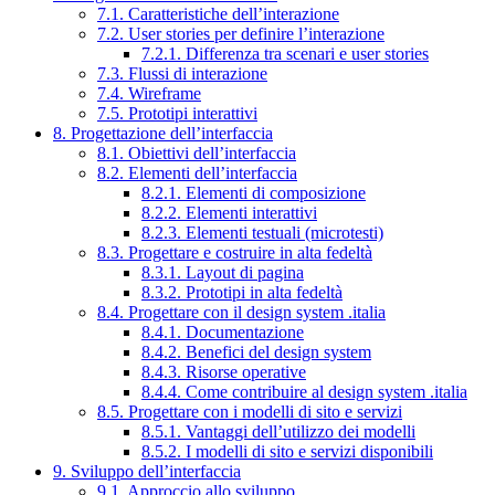
7.1. Caratteristiche dell’interazione
7.2. User stories per definire l’interazione
7.2.1. Differenza tra scenari e user stories
7.3. Flussi di interazione
7.4. Wireframe
7.5. Prototipi interattivi
8. Progettazione dell’interfaccia
8.1. Obiettivi dell’interfaccia
8.2. Elementi dell’interfaccia
8.2.1. Elementi di composizione
8.2.2. Elementi interattivi
8.2.3. Elementi testuali (microtesti)
8.3. Progettare e costruire in alta fedeltà
8.3.1. Layout di pagina
8.3.2. Prototipi in alta fedeltà
8.4. Progettare con il design system .italia
8.4.1. Documentazione
8.4.2. Benefici del design system
8.4.3. Risorse operative
8.4.4. Come contribuire al design system .italia
8.5. Progettare con i modelli di sito e servizi
8.5.1. Vantaggi dell’utilizzo dei modelli
8.5.2. I modelli di sito e servizi disponibili
9. Sviluppo dell’interfaccia
9.1. Approccio allo sviluppo