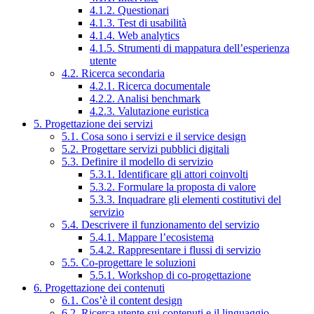
4.1.2. Questionari
4.1.3. Test di usabilità
4.1.4. Web analytics
4.1.5. Strumenti di mappatura dell’esperienza
utente
4.2. Ricerca secondaria
4.2.1. Ricerca documentale
4.2.2. Analisi benchmark
4.2.3. Valutazione euristica
5. Progettazione dei servizi
5.1. Cosa sono i servizi e il service design
5.2. Progettare servizi pubblici digitali
5.3. Definire il modello di servizio
5.3.1. Identificare gli attori coinvolti
5.3.2. Formulare la proposta di valore
5.3.3. Inquadrare gli elementi costitutivi del
servizio
5.4. Descrivere il funzionamento del servizio
5.4.1. Mappare l’ecosistema
5.4.2. Rappresentare i flussi di servizio
5.5. Co-progettare le soluzioni
5.5.1. Workshop di co-progettazione
6. Progettazione dei contenuti
6.1. Cos’è il content design
6.2. Ricerca utente sui contenuti e il linguaggio