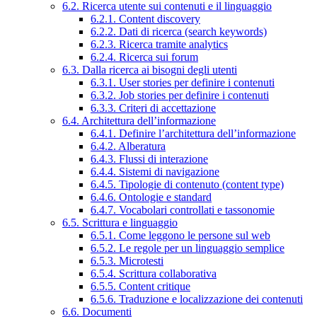
6.2. Ricerca utente sui contenuti e il linguaggio
6.2.1. Content discovery
6.2.2. Dati di ricerca (search keywords)
6.2.3. Ricerca tramite analytics
6.2.4. Ricerca sui forum
6.3. Dalla ricerca ai bisogni degli utenti
6.3.1. User stories per definire i contenuti
6.3.2. Job stories per definire i contenuti
6.3.3. Criteri di accettazione
6.4. Architettura dell’informazione
6.4.1. Definire l’architettura dell’informazione
6.4.2. Alberatura
6.4.3. Flussi di interazione
6.4.4. Sistemi di navigazione
6.4.5. Tipologie di contenuto (content type)
6.4.6. Ontologie e standard
6.4.7. Vocabolari controllati e tassonomie
6.5. Scrittura e linguaggio
6.5.1. Come leggono le persone sul web
6.5.2. Le regole per un linguaggio semplice
6.5.3. Microtesti
6.5.4. Scrittura collaborativa
6.5.5. Content critique
6.5.6. Traduzione e localizzazione dei contenuti
6.6. Documenti