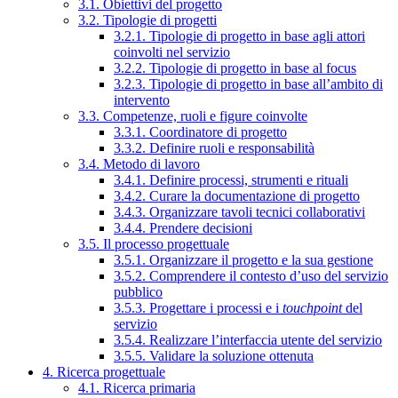
3.1. Obiettivi del progetto
3.2. Tipologie di progetti
3.2.1. Tipologie di progetto in base agli attori
coinvolti nel servizio
3.2.2. Tipologie di progetto in base al focus
3.2.3. Tipologie di progetto in base all’ambito di
intervento
3.3. Competenze, ruoli e figure coinvolte
3.3.1. Coordinatore di progetto
3.3.2. Definire ruoli e responsabilità
3.4. Metodo di lavoro
3.4.1. Definire processi, strumenti e rituali
3.4.2. Curare la documentazione di progetto
3.4.3. Organizzare tavoli tecnici collaborativi
3.4.4. Prendere decisioni
3.5. Il processo progettuale
3.5.1. Organizzare il progetto e la sua gestione
3.5.2. Comprendere il contesto d’uso del servizio
pubblico
3.5.3. Progettare i processi e i
touchpoint
del
servizio
3.5.4. Realizzare l’interfaccia utente del servizio
3.5.5. Validare la soluzione ottenuta
4. Ricerca progettuale
4.1. Ricerca primaria