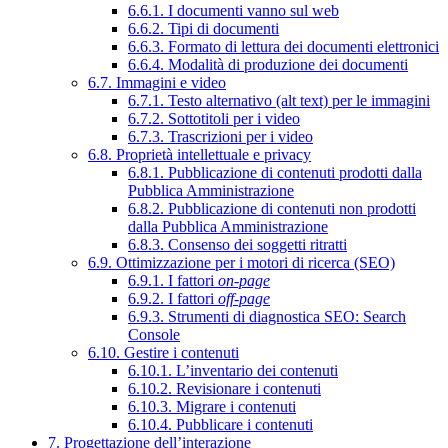
6.6.1. I documenti vanno sul web
6.6.2. Tipi di documenti
6.6.3. Formato di lettura dei documenti elettronici
6.6.4. Modalità di produzione dei documenti
6.7. Immagini e video
6.7.1. Testo alternativo (alt text) per le immagini
6.7.2. Sottotitoli per i video
6.7.3. Trascrizioni per i video
6.8. Proprietà intellettuale e privacy
6.8.1. Pubblicazione di contenuti prodotti dalla
Pubblica Amministrazione
6.8.2. Pubblicazione di contenuti non prodotti
dalla Pubblica Amministrazione
6.8.3. Consenso dei soggetti ritratti
6.9. Ottimizzazione per i motori di ricerca (SEO)
6.9.1. I fattori
on-page
6.9.2. I fattori
off-page
6.9.3. Strumenti di diagnostica SEO: Search
Console
6.10. Gestire i contenuti
6.10.1. L’inventario dei contenuti
6.10.2. Revisionare i contenuti
6.10.3. Migrare i contenuti
6.10.4. Pubblicare i contenuti
7. Progettazione dell’interazione