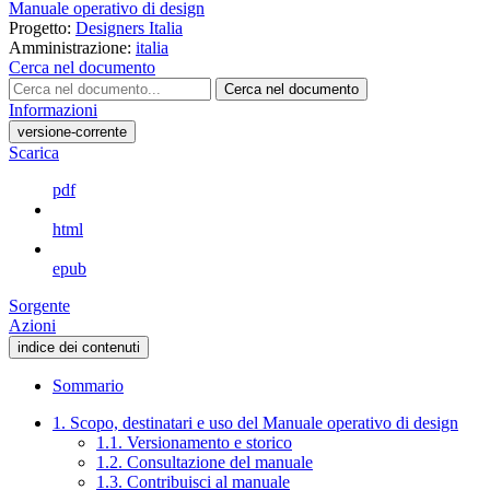
Manuale operativo di design
Progetto:
Designers Italia
Amministrazione:
italia
Cerca nel documento
Cerca nel documento
Informazioni
versione-corrente
Scarica
pdf
html
epub
Sorgente
Azioni
indice dei contenuti
Sommario
1. Scopo, destinatari e uso del Manuale operativo di design
1.1. Versionamento e storico
1.2. Consultazione del manuale
1.3. Contribuisci al manuale