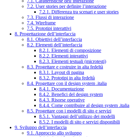
7.1. Caratteristiche dell’interazione
7.2. User stories per definire l’interazione
7.2.1. Differenza tra scenari e user stories
7.3. Flussi di interazione
7.4. Wireframe
7.5. Prototipi interattivi
8. Progettazione dell’interfaccia
8.1. Obiettivi dell’interfaccia
8.2. Elementi dell’interfaccia
8.2.1. Elementi di composizione
8.2.2. Elementi interattivi
8.2.3. Elementi testuali (microtesti)
8.3. Progettare e costruire in alta fedeltà
8.3.1. Layout di pagina
8.3.2. Prototipi in alta fedeltà
8.4. Progettare con il design system .italia
8.4.1. Documentazione
8.4.2. Benefici del design system
8.4.3. Risorse operative
8.4.4. Come contribuire al design system .italia
8.5. Progettare con i modelli di sito e servizi
8.5.1. Vantaggi dell’utilizzo dei modelli
8.5.2. I modelli di sito e servizi disponibili
9. Sviluppo dell’interfaccia
9.1. Approccio allo sviluppo