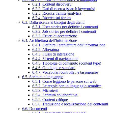
6.2.1. Content discovery
6.2.2. Dati di ricerca (search keywords)
6.2.3. Ricerca tramite analytics
6.2.4. Ricerca sui forum
6.3. Dalla ricerca ai bisogni degli utenti
6.3.1. User stories per definire i contenuti
6.3.2. Job stories per definire i contenuti
6.3.3. Criteri di accettazione
6.4. Architettura dell’informazione
6.4.1. Definire l’architettura dell’informazione
6.4.2. Alberatura
6.4.3. Flussi di interazione
6.4.4. Sistemi di navigazione
6.4.5. Tipologie di contenuto (content type)
6.4.6. Ontologie e standard
6.4.7. Vocabolari controllati e tassonomie
6.5. Scrittura e linguaggio
6.5.1. Come leggono le persone sul web
6.5.2. Le regole per un linguaggio semplice
6.5.3. Microtesti
6.5.4. Scrittura collaborativa
6.5.5. Content critique
6.5.6. Traduzione e localizzazione dei contenuti
6.6. Documenti