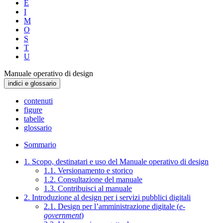
E
I
M
O
S
T
U
Manuale operativo di design
indici e glossario
contenuti
figure
tabelle
glossario
Sommario
1. Scopo, destinatari e uso del Manuale operativo di design
1.1. Versionamento e storico
1.2. Consultazione del manuale
1.3. Contribuisci al manuale
2. Introduzione al design per i servizi pubblici digitali
2.1. Design per l’amministrazione digitale (
e-
government
)