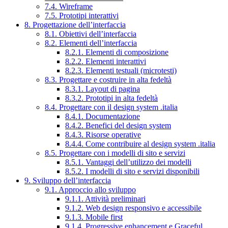
7.4. Wireframe
7.5. Prototipi interattivi
8. Progettazione dell’interfaccia
8.1. Obiettivi dell’interfaccia
8.2. Elementi dell’interfaccia
8.2.1. Elementi di composizione
8.2.2. Elementi interattivi
8.2.3. Elementi testuali (microtesti)
8.3. Progettare e costruire in alta fedeltà
8.3.1. Layout di pagina
8.3.2. Prototipi in alta fedeltà
8.4. Progettare con il design system .italia
8.4.1. Documentazione
8.4.2. Benefici del design system
8.4.3. Risorse operative
8.4.4. Come contribuire al design system .italia
8.5. Progettare con i modelli di sito e servizi
8.5.1. Vantaggi dell’utilizzo dei modelli
8.5.2. I modelli di sito e servizi disponibili
9. Sviluppo dell’interfaccia
9.1. Approccio allo sviluppo
9.1.1. Attività preliminari
9.1.2. Web design responsivo e accessibile
9.1.3. Mobile first
9.1.4. Progressive enhancement e Graceful