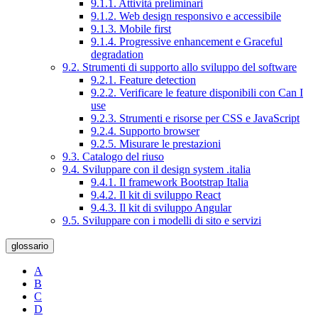
9.1.1. Attività preliminari
9.1.2. Web design responsivo e accessibile
9.1.3. Mobile first
9.1.4. Progressive enhancement e Graceful
degradation
9.2. Strumenti di supporto allo sviluppo del software
9.2.1. Feature detection
9.2.2. Verificare le feature disponibili con Can I
use
9.2.3. Strumenti e risorse per CSS e JavaScript
9.2.4. Supporto browser
9.2.5. Misurare le prestazioni
9.3. Catalogo del riuso
9.4. Sviluppare con il design system .italia
9.4.1. Il framework Bootstrap Italia
9.4.2. Il kit di sviluppo React
9.4.3. Il kit di sviluppo Angular
9.5. Sviluppare con i modelli di sito e servizi
glossario
A
B
C
D