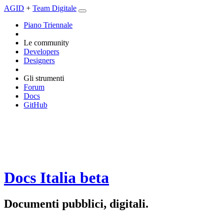
AGID
+
Team Digitale
Piano Triennale
Le community
Developers
Designers
Gli strumenti
Forum
Docs
GitHub
Docs Italia
beta
Documenti pubblici, digitali.