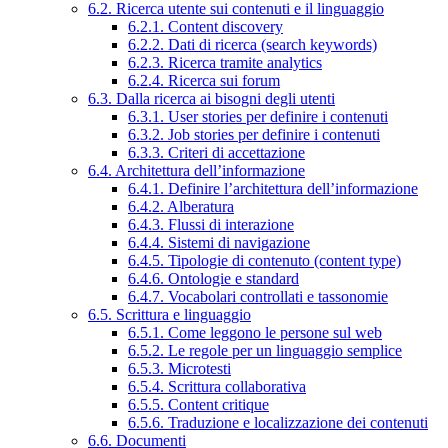
6.2. Ricerca utente sui contenuti e il linguaggio
6.2.1. Content discovery
6.2.2. Dati di ricerca (search keywords)
6.2.3. Ricerca tramite analytics
6.2.4. Ricerca sui forum
6.3. Dalla ricerca ai bisogni degli utenti
6.3.1. User stories per definire i contenuti
6.3.2. Job stories per definire i contenuti
6.3.3. Criteri di accettazione
6.4. Architettura dell’informazione
6.4.1. Definire l’architettura dell’informazione
6.4.2. Alberatura
6.4.3. Flussi di interazione
6.4.4. Sistemi di navigazione
6.4.5. Tipologie di contenuto (content type)
6.4.6. Ontologie e standard
6.4.7. Vocabolari controllati e tassonomie
6.5. Scrittura e linguaggio
6.5.1. Come leggono le persone sul web
6.5.2. Le regole per un linguaggio semplice
6.5.3. Microtesti
6.5.4. Scrittura collaborativa
6.5.5. Content critique
6.5.6. Traduzione e localizzazione dei contenuti
6.6. Documenti