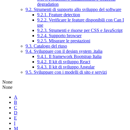
degradation
9.2. Strumenti di supporto allo sviluppo del software
9.2.1. Feature detection
9.2.2. Verificare le feature disponibili con Can I
use
9.2.3. Strumenti e risorse per CSS e JavaScript
9.2.4. Supporto browser
9.2.5. Misurare le prestazioni
9.3. Catalogo del riuso
9.4. Sviluppare con il design system .italia
9.4.1. Il framework Bootstrap Italia
9.4.2. Il kit di sviluppo React
9.4.3. Il kit di sviluppo Angular
9.5. Sviluppare con i modelli di sito e servizi
None
None
A
B
C
D
E
I
M