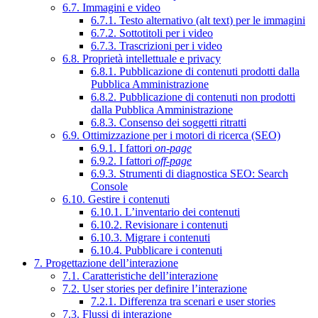
6.7. Immagini e video
6.7.1. Testo alternativo (alt text) per le immagini
6.7.2. Sottotitoli per i video
6.7.3. Trascrizioni per i video
6.8. Proprietà intellettuale e privacy
6.8.1. Pubblicazione di contenuti prodotti dalla
Pubblica Amministrazione
6.8.2. Pubblicazione di contenuti non prodotti
dalla Pubblica Amministrazione
6.8.3. Consenso dei soggetti ritratti
6.9. Ottimizzazione per i motori di ricerca (SEO)
6.9.1. I fattori
on-page
6.9.2. I fattori
off-page
6.9.3. Strumenti di diagnostica SEO: Search
Console
6.10. Gestire i contenuti
6.10.1. L’inventario dei contenuti
6.10.2. Revisionare i contenuti
6.10.3. Migrare i contenuti
6.10.4. Pubblicare i contenuti
7. Progettazione dell’interazione
7.1. Caratteristiche dell’interazione
7.2. User stories per definire l’interazione
7.2.1. Differenza tra scenari e user stories
7.3. Flussi di interazione