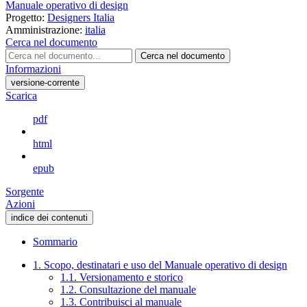
Manuale operativo di design
Progetto:
Designers Italia
Amministrazione:
italia
Cerca nel documento
Cerca nel documento
Informazioni
versione-corrente
Scarica
pdf
html
epub
Sorgente
Azioni
indice dei contenuti
Sommario
1. Scopo, destinatari e uso del Manuale operativo di design
1.1. Versionamento e storico
1.2. Consultazione del manuale
1.3. Contribuisci al manuale