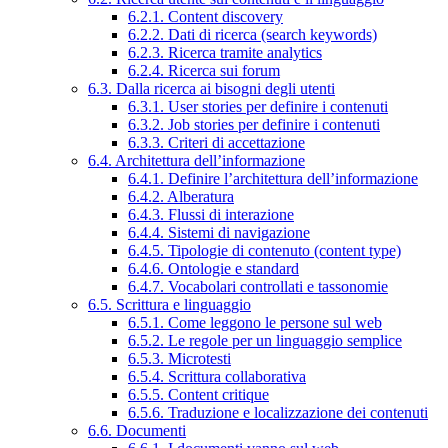
6.2.1. Content discovery
6.2.2. Dati di ricerca (search keywords)
6.2.3. Ricerca tramite analytics
6.2.4. Ricerca sui forum
6.3. Dalla ricerca ai bisogni degli utenti
6.3.1. User stories per definire i contenuti
6.3.2. Job stories per definire i contenuti
6.3.3. Criteri di accettazione
6.4. Architettura dell’informazione
6.4.1. Definire l’architettura dell’informazione
6.4.2. Alberatura
6.4.3. Flussi di interazione
6.4.4. Sistemi di navigazione
6.4.5. Tipologie di contenuto (content type)
6.4.6. Ontologie e standard
6.4.7. Vocabolari controllati e tassonomie
6.5. Scrittura e linguaggio
6.5.1. Come leggono le persone sul web
6.5.2. Le regole per un linguaggio semplice
6.5.3. Microtesti
6.5.4. Scrittura collaborativa
6.5.5. Content critique
6.5.6. Traduzione e localizzazione dei contenuti
6.6. Documenti