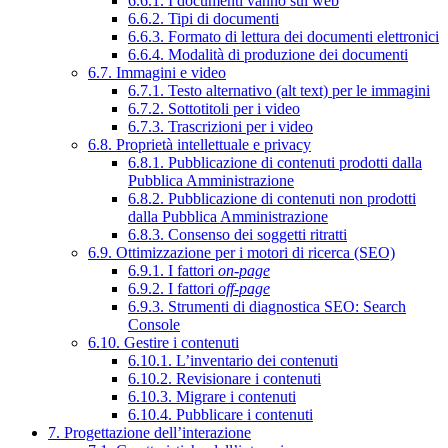
6.6.1. I documenti vanno sul web
6.6.2. Tipi di documenti
6.6.3. Formato di lettura dei documenti elettronici
6.6.4. Modalità di produzione dei documenti
6.7. Immagini e video
6.7.1. Testo alternativo (alt text) per le immagini
6.7.2. Sottotitoli per i video
6.7.3. Trascrizioni per i video
6.8. Proprietà intellettuale e privacy
6.8.1. Pubblicazione di contenuti prodotti dalla
Pubblica Amministrazione
6.8.2. Pubblicazione di contenuti non prodotti
dalla Pubblica Amministrazione
6.8.3. Consenso dei soggetti ritratti
6.9. Ottimizzazione per i motori di ricerca (SEO)
6.9.1. I fattori
on-page
6.9.2. I fattori
off-page
6.9.3. Strumenti di diagnostica SEO: Search
Console
6.10. Gestire i contenuti
6.10.1. L’inventario dei contenuti
6.10.2. Revisionare i contenuti
6.10.3. Migrare i contenuti
6.10.4. Pubblicare i contenuti
7. Progettazione dell’interazione