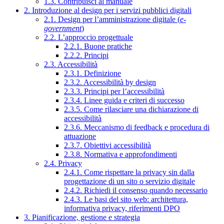
1.3. Contribuisci al manuale
2. Introduzione al design per i servizi pubblici digitali
2.1. Design per l’amministrazione digitale (
e-
government
)
2.2. L’approccio progettuale
2.2.1. Buone pratiche
2.2.2. Principi
2.3. Accessibilità
2.3.1. Definizione
2.3.2. Accessibilità by design
2.3.3. Principi per l’accessibilità
2.3.4. Linee guida e criteri di successo
2.3.5. Come rilasciare una dichiarazione di
accessibilità
2.3.6. Meccanismo di feedback e procedura di
attuazione
2.3.7. Obiettivi accessibilità
2.3.8. Normativa e approfondimenti
2.4. Privacy
2.4.1. Come rispettare la privacy sin dalla
progettazione di un sito o servizio digitale
2.4.2. Richiedi il consenso quando necessario
2.4.3. Le basi del sito web: architettura,
informativa privacy, riferimenti DPO
3. Pianificazione, gestione e strategia