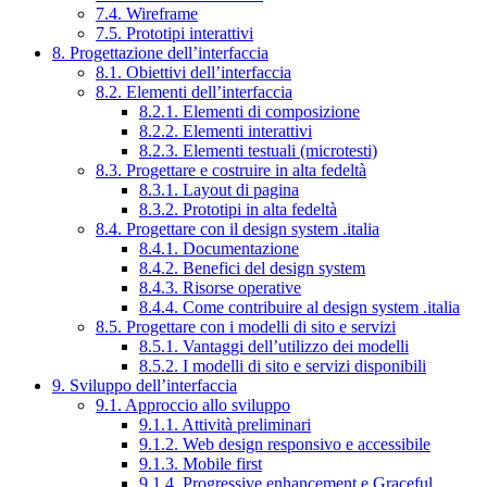
7.4. Wireframe
7.5. Prototipi interattivi
8. Progettazione dell’interfaccia
8.1. Obiettivi dell’interfaccia
8.2. Elementi dell’interfaccia
8.2.1. Elementi di composizione
8.2.2. Elementi interattivi
8.2.3. Elementi testuali (microtesti)
8.3. Progettare e costruire in alta fedeltà
8.3.1. Layout di pagina
8.3.2. Prototipi in alta fedeltà
8.4. Progettare con il design system .italia
8.4.1. Documentazione
8.4.2. Benefici del design system
8.4.3. Risorse operative
8.4.4. Come contribuire al design system .italia
8.5. Progettare con i modelli di sito e servizi
8.5.1. Vantaggi dell’utilizzo dei modelli
8.5.2. I modelli di sito e servizi disponibili
9. Sviluppo dell’interfaccia
9.1. Approccio allo sviluppo
9.1.1. Attività preliminari
9.1.2. Web design responsivo e accessibile
9.1.3. Mobile first
9.1.4. Progressive enhancement e Graceful