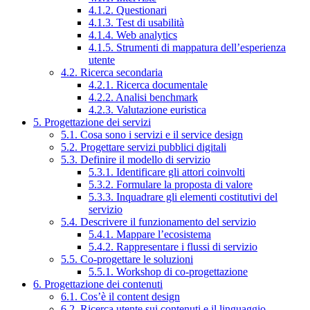
4.1.2. Questionari
4.1.3. Test di usabilità
4.1.4. Web analytics
4.1.5. Strumenti di mappatura dell’esperienza
utente
4.2. Ricerca secondaria
4.2.1. Ricerca documentale
4.2.2. Analisi benchmark
4.2.3. Valutazione euristica
5. Progettazione dei servizi
5.1. Cosa sono i servizi e il service design
5.2. Progettare servizi pubblici digitali
5.3. Definire il modello di servizio
5.3.1. Identificare gli attori coinvolti
5.3.2. Formulare la proposta di valore
5.3.3. Inquadrare gli elementi costitutivi del
servizio
5.4. Descrivere il funzionamento del servizio
5.4.1. Mappare l’ecosistema
5.4.2. Rappresentare i flussi di servizio
5.5. Co-progettare le soluzioni
5.5.1. Workshop di co-progettazione
6. Progettazione dei contenuti
6.1. Cos’è il content design
6.2. Ricerca utente sui contenuti e il linguaggio