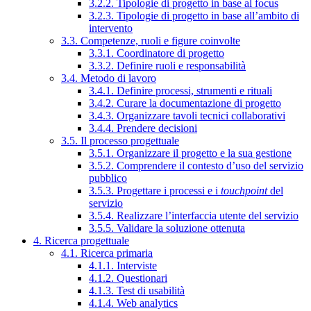
3.2.2. Tipologie di progetto in base al focus
3.2.3. Tipologie di progetto in base all’ambito di
intervento
3.3. Competenze, ruoli e figure coinvolte
3.3.1. Coordinatore di progetto
3.3.2. Definire ruoli e responsabilità
3.4. Metodo di lavoro
3.4.1. Definire processi, strumenti e rituali
3.4.2. Curare la documentazione di progetto
3.4.3. Organizzare tavoli tecnici collaborativi
3.4.4. Prendere decisioni
3.5. Il processo progettuale
3.5.1. Organizzare il progetto e la sua gestione
3.5.2. Comprendere il contesto d’uso del servizio
pubblico
3.5.3. Progettare i processi e i
touchpoint
del
servizio
3.5.4. Realizzare l’interfaccia utente del servizio
3.5.5. Validare la soluzione ottenuta
4. Ricerca progettuale
4.1. Ricerca primaria
4.1.1. Interviste
4.1.2. Questionari
4.1.3. Test di usabilità
4.1.4. Web analytics