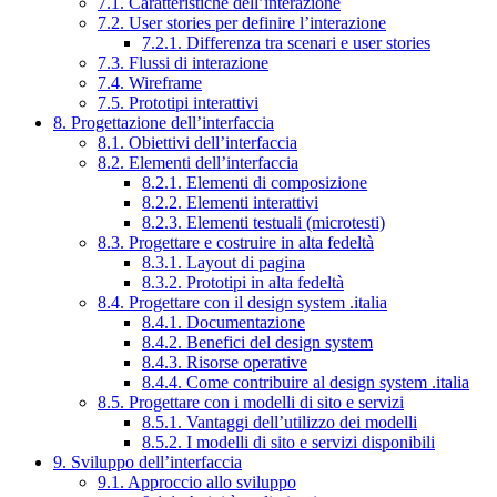
7.1. Caratteristiche dell’interazione
7.2. User stories per definire l’interazione
7.2.1. Differenza tra scenari e user stories
7.3. Flussi di interazione
7.4. Wireframe
7.5. Prototipi interattivi
8. Progettazione dell’interfaccia
8.1. Obiettivi dell’interfaccia
8.2. Elementi dell’interfaccia
8.2.1. Elementi di composizione
8.2.2. Elementi interattivi
8.2.3. Elementi testuali (microtesti)
8.3. Progettare e costruire in alta fedeltà
8.3.1. Layout di pagina
8.3.2. Prototipi in alta fedeltà
8.4. Progettare con il design system .italia
8.4.1. Documentazione
8.4.2. Benefici del design system
8.4.3. Risorse operative
8.4.4. Come contribuire al design system .italia
8.5. Progettare con i modelli di sito e servizi
8.5.1. Vantaggi dell’utilizzo dei modelli
8.5.2. I modelli di sito e servizi disponibili
9. Sviluppo dell’interfaccia
9.1. Approccio allo sviluppo