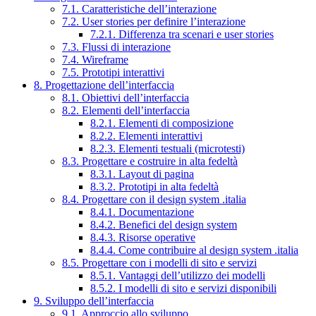
7.1. Caratteristiche dell’interazione
7.2. User stories per definire l’interazione
7.2.1. Differenza tra scenari e user stories
7.3. Flussi di interazione
7.4. Wireframe
7.5. Prototipi interattivi
8. Progettazione dell’interfaccia
8.1. Obiettivi dell’interfaccia
8.2. Elementi dell’interfaccia
8.2.1. Elementi di composizione
8.2.2. Elementi interattivi
8.2.3. Elementi testuali (microtesti)
8.3. Progettare e costruire in alta fedeltà
8.3.1. Layout di pagina
8.3.2. Prototipi in alta fedeltà
8.4. Progettare con il design system .italia
8.4.1. Documentazione
8.4.2. Benefici del design system
8.4.3. Risorse operative
8.4.4. Come contribuire al design system .italia
8.5. Progettare con i modelli di sito e servizi
8.5.1. Vantaggi dell’utilizzo dei modelli
8.5.2. I modelli di sito e servizi disponibili
9. Sviluppo dell’interfaccia
9.1. Approccio allo sviluppo