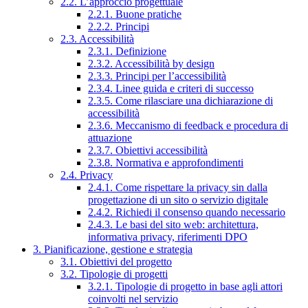
2.2. L’approccio progettuale
2.2.1. Buone pratiche
2.2.2. Principi
2.3. Accessibilità
2.3.1. Definizione
2.3.2. Accessibilità by design
2.3.3. Principi per l’accessibilità
2.3.4. Linee guida e criteri di successo
2.3.5. Come rilasciare una dichiarazione di
accessibilità
2.3.6. Meccanismo di feedback e procedura di
attuazione
2.3.7. Obiettivi accessibilità
2.3.8. Normativa e approfondimenti
2.4. Privacy
2.4.1. Come rispettare la privacy sin dalla
progettazione di un sito o servizio digitale
2.4.2. Richiedi il consenso quando necessario
2.4.3. Le basi del sito web: architettura,
informativa privacy, riferimenti DPO
3. Pianificazione, gestione e strategia
3.1. Obiettivi del progetto
3.2. Tipologie di progetti
3.2.1. Tipologie di progetto in base agli attori
coinvolti nel servizio