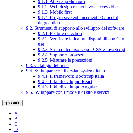
9.1.1. Attività preliminari
9.1.2. Web design responsivo e accessibile
9.1.3. Mobile first
9.1.4. Progressive enhancement e Graceful
degradation
9.2. Strumenti di supporto allo sviluppo del software
9.2.1. Feature detection
9.2.2. Verificare le feature disponibili con Can I
use
9.2.3. Strumenti e risorse per CSS e JavaScript
9.2.4. Supporto browser
9.2.5. Misurare le prestazioni
9.3. Catalogo del riuso
9.4. Sviluppare con il design system .italia
9.4.1. Il framework Bootstrap Italia
9.4.2. Il kit di sviluppo React
9.4.3. Il kit di sviluppo Angular
9.5. Sviluppare con i modelli di sito e servizi
glossario
A
B
C
D