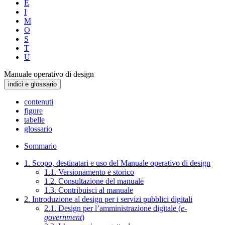
E
I
M
O
S
T
U
Manuale operativo di design
indici e glossario
contenuti
figure
tabelle
glossario
Sommario
1. Scopo, destinatari e uso del Manuale operativo di design
1.1. Versionamento e storico
1.2. Consultazione del manuale
1.3. Contribuisci al manuale
2. Introduzione al design per i servizi pubblici digitali
2.1. Design per l’amministrazione digitale (
e-
government
)