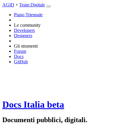
AGID
+
Team Digitale
Piano Triennale
Le community
Developers
Designers
Gli strumenti
Forum
Docs
GitHub
Docs Italia
beta
Documenti pubblici, digitali.