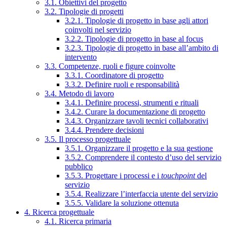
3.1. Obiettivi del progetto
3.2. Tipologie di progetti
3.2.1. Tipologie di progetto in base agli attori
coinvolti nel servizio
3.2.2. Tipologie di progetto in base al focus
3.2.3. Tipologie di progetto in base all’ambito di
intervento
3.3. Competenze, ruoli e figure coinvolte
3.3.1. Coordinatore di progetto
3.3.2. Definire ruoli e responsabilità
3.4. Metodo di lavoro
3.4.1. Definire processi, strumenti e rituali
3.4.2. Curare la documentazione di progetto
3.4.3. Organizzare tavoli tecnici collaborativi
3.4.4. Prendere decisioni
3.5. Il processo progettuale
3.5.1. Organizzare il progetto e la sua gestione
3.5.2. Comprendere il contesto d’uso del servizio
pubblico
3.5.3. Progettare i processi e i
touchpoint
del
servizio
3.5.4. Realizzare l’interfaccia utente del servizio
3.5.5. Validare la soluzione ottenuta
4. Ricerca progettuale
4.1. Ricerca primaria