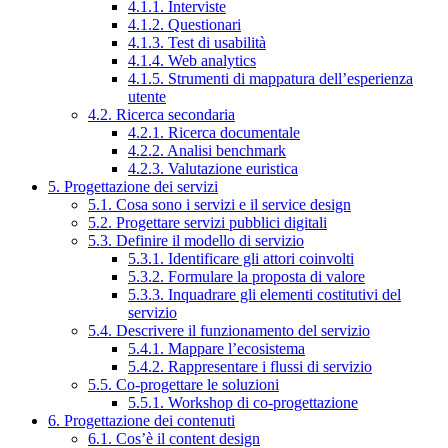
4.1.1. Interviste
4.1.2. Questionari
4.1.3. Test di usabilità
4.1.4. Web analytics
4.1.5. Strumenti di mappatura dell’esperienza
utente
4.2. Ricerca secondaria
4.2.1. Ricerca documentale
4.2.2. Analisi benchmark
4.2.3. Valutazione euristica
5. Progettazione dei servizi
5.1. Cosa sono i servizi e il service design
5.2. Progettare servizi pubblici digitali
5.3. Definire il modello di servizio
5.3.1. Identificare gli attori coinvolti
5.3.2. Formulare la proposta di valore
5.3.3. Inquadrare gli elementi costitutivi del
servizio
5.4. Descrivere il funzionamento del servizio
5.4.1. Mappare l’ecosistema
5.4.2. Rappresentare i flussi di servizio
5.5. Co-progettare le soluzioni
5.5.1. Workshop di co-progettazione
6. Progettazione dei contenuti
6.1. Cos’è il content design