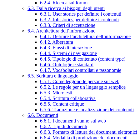
6.2.4. Ricerca sui forum
6.3. Dalla ricerca ai bisogni degli utenti
6.3.1. User stories per definire i contenuti
6.3.2. Job stories per definire i contenuti
6.3.3. Criteri di accettazione
6.4. Architettura dell’informazione
6.4.1. Definire l’architettura dell’informazione
6.4.2. Alberatura
6.4.3. Flussi di interazione
6.4.4. Sistemi di navigazione
6.4.5. Tipologie di contenuto (content type)
6.4.6. Ontologie e standard
6.4.7. Vocabolari controllati e tassonomie
6.5. Scrittura e linguaggio
6.5.1. Come leggono le persone sul web
6.5.2. Le regole per un linguaggio semplice
6.5.3. Microtesti
6.5.4. Scrittura collaborativa
6.5.5. Content critique
6.5.6. Traduzione e localizzazione dei contenuti
6.6. Documenti
6.6.1. I documenti vanno sul web
6.6.2. Tipi di documenti
6.6.3. Formato di lettura dei documenti elettronici
6.6.4. Modalità di produzione dei documenti