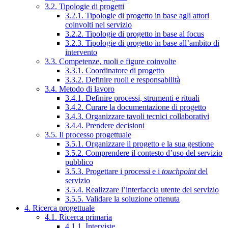
3.2. Tipologie di progetti
3.2.1. Tipologie di progetto in base agli attori
coinvolti nel servizio
3.2.2. Tipologie di progetto in base al focus
3.2.3. Tipologie di progetto in base all’ambito di
intervento
3.3. Competenze, ruoli e figure coinvolte
3.3.1. Coordinatore di progetto
3.3.2. Definire ruoli e responsabilità
3.4. Metodo di lavoro
3.4.1. Definire processi, strumenti e rituali
3.4.2. Curare la documentazione di progetto
3.4.3. Organizzare tavoli tecnici collaborativi
3.4.4. Prendere decisioni
3.5. Il processo progettuale
3.5.1. Organizzare il progetto e la sua gestione
3.5.2. Comprendere il contesto d’uso del servizio
pubblico
3.5.3. Progettare i processi e i
touchpoint
del
servizio
3.5.4. Realizzare l’interfaccia utente del servizio
3.5.5. Validare la soluzione ottenuta
4. Ricerca progettuale
4.1. Ricerca primaria
4.1.1. Interviste