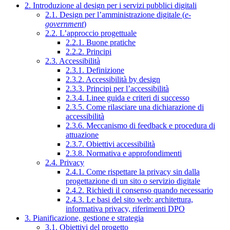
2. Introduzione al design per i servizi pubblici digitali
2.1. Design per l’amministrazione digitale (
e-
government
)
2.2. L’approccio progettuale
2.2.1. Buone pratiche
2.2.2. Principi
2.3. Accessibilità
2.3.1. Definizione
2.3.2. Accessibilità by design
2.3.3. Principi per l’accessibilità
2.3.4. Linee guida e criteri di successo
2.3.5. Come rilasciare una dichiarazione di
accessibilità
2.3.6. Meccanismo di feedback e procedura di
attuazione
2.3.7. Obiettivi accessibilità
2.3.8. Normativa e approfondimenti
2.4. Privacy
2.4.1. Come rispettare la privacy sin dalla
progettazione di un sito o servizio digitale
2.4.2. Richiedi il consenso quando necessario
2.4.3. Le basi del sito web: architettura,
informativa privacy, riferimenti DPO
3. Pianificazione, gestione e strategia
3.1. Obiettivi del progetto