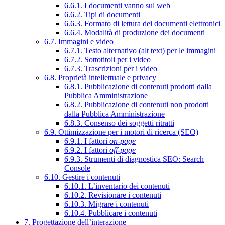
6.6.1. I documenti vanno sul web
6.6.2. Tipi di documenti
6.6.3. Formato di lettura dei documenti elettronici
6.6.4. Modalità di produzione dei documenti
6.7. Immagini e video
6.7.1. Testo alternativo (alt text) per le immagini
6.7.2. Sottotitoli per i video
6.7.3. Trascrizioni per i video
6.8. Proprietà intellettuale e privacy
6.8.1. Pubblicazione di contenuti prodotti dalla
Pubblica Amministrazione
6.8.2. Pubblicazione di contenuti non prodotti
dalla Pubblica Amministrazione
6.8.3. Consenso dei soggetti ritratti
6.9. Ottimizzazione per i motori di ricerca (SEO)
6.9.1. I fattori
on-page
6.9.2. I fattori
off-page
6.9.3. Strumenti di diagnostica SEO: Search
Console
6.10. Gestire i contenuti
6.10.1. L’inventario dei contenuti
6.10.2. Revisionare i contenuti
6.10.3. Migrare i contenuti
6.10.4. Pubblicare i contenuti
7. Progettazione dell’interazione