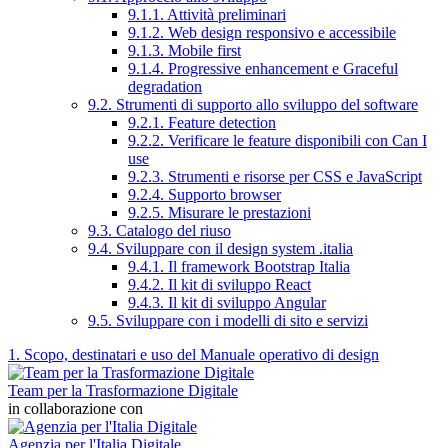
9.1.1. Attività preliminari
9.1.2. Web design responsivo e accessibile
9.1.3. Mobile first
9.1.4. Progressive enhancement e Graceful
degradation
9.2. Strumenti di supporto allo sviluppo del software
9.2.1. Feature detection
9.2.2. Verificare le feature disponibili con Can I
use
9.2.3. Strumenti e risorse per CSS e JavaScript
9.2.4. Supporto browser
9.2.5. Misurare le prestazioni
9.3. Catalogo del riuso
9.4. Sviluppare con il design system .italia
9.4.1. Il framework Bootstrap Italia
9.4.2. Il kit di sviluppo React
9.4.3. Il kit di sviluppo Angular
9.5. Sviluppare con i modelli di sito e servizi
1. Scopo, destinatari e uso del Manuale operativo di design
Team per la Trasformazione Digitale
in collaborazione con
Agenzia per l'Italia Digitale