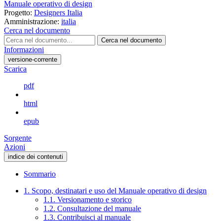
Manuale operativo di design
Progetto:
Designers Italia
Amministrazione:
italia
Cerca nel documento
Cerca nel documento
Informazioni
versione-corrente
Scarica
pdf
html
epub
Sorgente
Azioni
indice dei contenuti
Sommario
1. Scopo, destinatari e uso del Manuale operativo di design
1.1. Versionamento e storico
1.2. Consultazione del manuale
1.3. Contribuisci al manuale