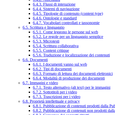
6.4.3. Flussi di interazione
6.4.4. Sistemi di navigazione
6.4.5. Tipologie di contenuto (content type)
6.4.6. Ontologie e standard
6.4.7. Vocabolari controllati e tassonomie
6.5. Scrittura e linguaggio
6.5.1. Come leggono le persone sul web
6.5.2. Le regole per un linguaggio semplice
6.5.3. Microtesti
6.5.4. Scrittura collaborativa
6.5.5. Content critique
6.5.6. Traduzione e localizzazione dei contenuti
6.6. Documenti
6.6.1. I documenti vanno sul web
6.6.2. Tipi di documenti
6.6.3. Formato di lettura dei documenti elettronici
6.6.4. Modalità di produzione dei documenti
6.7. Immagini e video
6.7.1. Testo alternativo (alt text) per le immagini
6.7.2. Sottotitoli per i video
6.7.3. Trascrizioni per i video
6.8. Proprietà intellettuale e privacy
6.8.1. Pubblicazione di contenuti prodotti dalla P
6.8.2. Pubblicazione di contenuti non prodotti dal