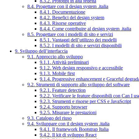
8.3.2. Prototipi in alta fedeltà
8.4. Progettare con il design system .italia
8.4.1. Documentazione
8.4.2. Benefici del design system
8.4.3. Risorse operative
8.4.4. Come contribuire al design system .italia
8.5. Progettare con i modelli di sito e servizi
8.5.1. Vantaggi dell’utilizzo dei modelli
8.5.2. I modelli di sito e servizi disponibili
9. Sviluppo dell’interfaccia
9.1. Approccio allo sviluppo
9.1.1. Attività preliminari
9.1.2. Web design responsivo e accessibile
9.1.3. Mobile first
9.1.4. Progressive enhancement e Graceful degrad
9.2. Strumenti di supporto allo sviluppo del software
9.2.1. Feature detection
9.2.2. Verificare le feature disponibili con Can I us
9.2.3. Strumenti e risorse per CSS e JavaScript
9.2.4. Supporto browser
9.2.5. Misurare le prestazioni
9.3. Catalogo del riuso
9.4. Sviluppare con il design system .italia
9.4.1. Il framework Bootstrap Italia
9.4.2. Il kit di sviluppo React