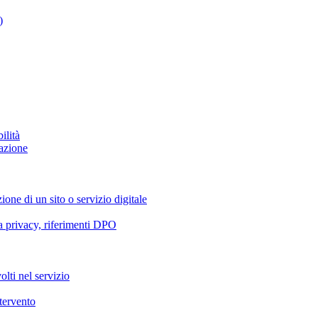
)
ilità
azione
ione di un sito o servizio digitale
va privacy, riferimenti DPO
olti nel servizio
ntervento