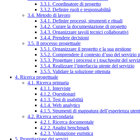
3.3.1. Coordinatore di progetto
3.3.2. Definire ruoli e responsabilità
3.4. Metodo di lavoro
3.4.1. Definire processi, strumenti e rituali
3.4.2. Curare la documentazione di progetto
3.4.3. Organizzare tavoli tecnici collaborativi
3.4.4. Prendere decisioni
3.5. Il processo progettuale
3.5.1. Organizzare il progetto e la sua gestione
3.5.2. Comprendere il contesto d’uso del servizio 
3.5.3. Progettare i processi e i
touchpoint
del servi
3.5.4. Realizzare l’interfaccia utente del servizio
3.5.5. Validare la soluzione ottenuta
4. Ricerca progettuale
4.1. Ricerca primaria
4.1.1. Interviste
4.1.2. Questionari
4.1.3. Test di usabilità
4.1.4. Web analytics
4.1.5. Strumenti di mappatura dell’esperienza uten
4.2. Ricerca secondaria
4.2.1. Ricerca documentale
4.2.2. Analisi benchmark
4.2.3. Valutazione euristica
5. Progettazione dei servizi