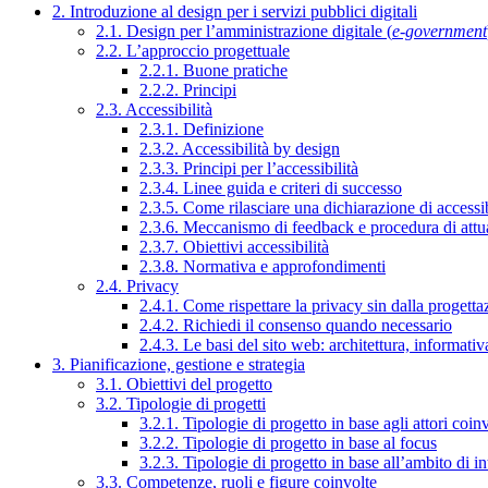
2. Introduzione al design per i servizi pubblici digitali
2.1. Design per l’amministrazione digitale (
e-government
2.2. L’approccio progettuale
2.2.1. Buone pratiche
2.2.2. Principi
2.3. Accessibilità
2.3.1. Definizione
2.3.2. Accessibilità by design
2.3.3. Principi per l’accessibilità
2.3.4. Linee guida e criteri di successo
2.3.5. Come rilasciare una dichiarazione di accessib
2.3.6. Meccanismo di feedback e procedura di attu
2.3.7. Obiettivi accessibilità
2.3.8. Normativa e approfondimenti
2.4. Privacy
2.4.1. Come rispettare la privacy sin dalla progettaz
2.4.2. Richiedi il consenso quando necessario
2.4.3. Le basi del sito web: architettura, informati
3. Pianificazione, gestione e strategia
3.1. Obiettivi del progetto
3.2. Tipologie di progetti
3.2.1. Tipologie di progetto in base agli attori coinv
3.2.2. Tipologie di progetto in base al focus
3.2.3. Tipologie di progetto in base all’ambito di i
3.3. Competenze, ruoli e figure coinvolte