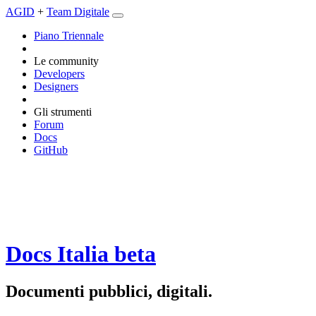
AGID
+
Team Digitale
Piano Triennale
Le community
Developers
Designers
Gli strumenti
Forum
Docs
GitHub
Docs Italia
beta
Documenti pubblici, digitali.