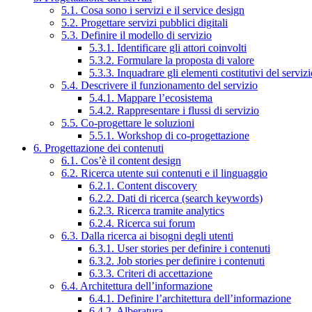
5.1. Cosa sono i servizi e il service design
5.2. Progettare servizi pubblici digitali
5.3. Definire il modello di servizio
5.3.1. Identificare gli attori coinvolti
5.3.2. Formulare la proposta di valore
5.3.3. Inquadrare gli elementi costitutivi del serviz
5.4. Descrivere il funzionamento del servizio
5.4.1. Mappare l’ecosistema
5.4.2. Rappresentare i flussi di servizio
5.5. Co-progettare le soluzioni
5.5.1. Workshop di co-progettazione
6. Progettazione dei contenuti
6.1. Cos’è il content design
6.2. Ricerca utente sui contenuti e il linguaggio
6.2.1. Content discovery
6.2.2. Dati di ricerca (search keywords)
6.2.3. Ricerca tramite analytics
6.2.4. Ricerca sui forum
6.3. Dalla ricerca ai bisogni degli utenti
6.3.1. User stories per definire i contenuti
6.3.2. Job stories per definire i contenuti
6.3.3. Criteri di accettazione
6.4. Architettura dell’informazione
6.4.1. Definire l’architettura dell’informazione
6.4.2. Alberatura