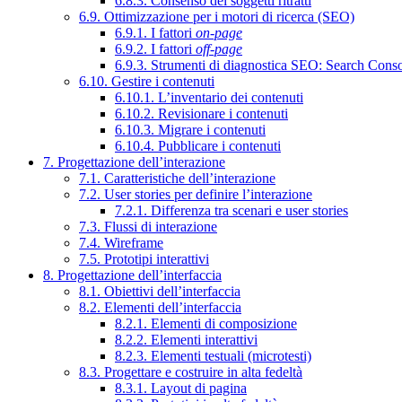
6.8.3. Consenso dei soggetti ritratti
6.9. Ottimizzazione per i motori di ricerca (SEO)
6.9.1. I fattori
on-page
6.9.2. I fattori
off-page
6.9.3. Strumenti di diagnostica SEO: Search Cons
6.10. Gestire i contenuti
6.10.1. L’inventario dei contenuti
6.10.2. Revisionare i contenuti
6.10.3. Migrare i contenuti
6.10.4. Pubblicare i contenuti
7. Progettazione dell’interazione
7.1. Caratteristiche dell’interazione
7.2. User stories per definire l’interazione
7.2.1. Differenza tra scenari e user stories
7.3. Flussi di interazione
7.4. Wireframe
7.5. Prototipi interattivi
8. Progettazione dell’interfaccia
8.1. Obiettivi dell’interfaccia
8.2. Elementi dell’interfaccia
8.2.1. Elementi di composizione
8.2.2. Elementi interattivi
8.2.3. Elementi testuali (microtesti)
8.3. Progettare e costruire in alta fedeltà
8.3.1. Layout di pagina