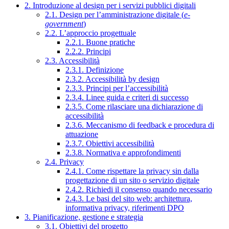
2. Introduzione al design per i servizi pubblici digitali
2.1. Design per l’amministrazione digitale (
e-
government
)
2.2. L’approccio progettuale
2.2.1. Buone pratiche
2.2.2. Principi
2.3. Accessibilità
2.3.1. Definizione
2.3.2. Accessibilità by design
2.3.3. Principi per l’accessibilità
2.3.4. Linee guida e criteri di successo
2.3.5. Come rilasciare una dichiarazione di
accessibilità
2.3.6. Meccanismo di feedback e procedura di
attuazione
2.3.7. Obiettivi accessibilità
2.3.8. Normativa e approfondimenti
2.4. Privacy
2.4.1. Come rispettare la privacy sin dalla
progettazione di un sito o servizio digitale
2.4.2. Richiedi il consenso quando necessario
2.4.3. Le basi del sito web: architettura,
informativa privacy, riferimenti DPO
3. Pianificazione, gestione e strategia
3.1. Obiettivi del progetto