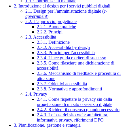
1.3. Contribuisci al manuale
2. Introduzione al design per i servizi pubblici digitali
2.1. Design per l’amministrazione digitale (
e-
government
)
2.2. L’approccio progettuale
2.2.1. Buone pratiche
2.2.2. Principi
2.3. Accessibilità
2.3.1. Definizione
2.3.2. Accessibilità by design
2.3.3. Principi per l’accessibilità
2.3.4. Linee guida e criteri di successo
2.3.5. Come rilasciare una dichiarazione di
accessibilità
2.3.6. Meccanismo di feedback e procedura di
attuazione
2.3.7. Obiettivi accessibilità
2.3.8. Normativa e approfondimenti
2.4. Privacy
2.4.1. Come rispettare la privacy sin dalla
progettazione di un sito o servizio digitale
2.4.2. Richiedi il consenso quando necessario
2.4.3. Le basi del sito web: architettura,
informativa privacy, riferimenti DPO
3. Pianificazione, gestione e strategia