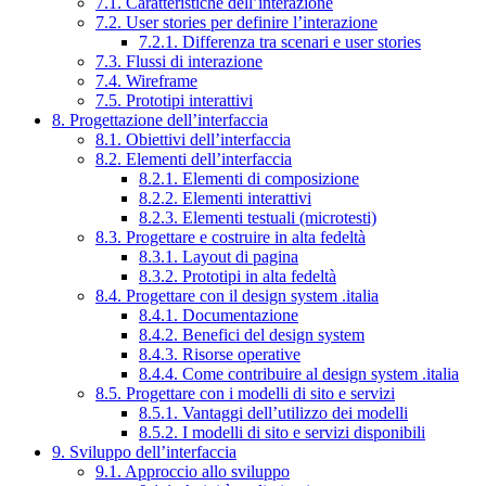
7.1. Caratteristiche dell’interazione
7.2. User stories per definire l’interazione
7.2.1. Differenza tra scenari e user stories
7.3. Flussi di interazione
7.4. Wireframe
7.5. Prototipi interattivi
8. Progettazione dell’interfaccia
8.1. Obiettivi dell’interfaccia
8.2. Elementi dell’interfaccia
8.2.1. Elementi di composizione
8.2.2. Elementi interattivi
8.2.3. Elementi testuali (microtesti)
8.3. Progettare e costruire in alta fedeltà
8.3.1. Layout di pagina
8.3.2. Prototipi in alta fedeltà
8.4. Progettare con il design system .italia
8.4.1. Documentazione
8.4.2. Benefici del design system
8.4.3. Risorse operative
8.4.4. Come contribuire al design system .italia
8.5. Progettare con i modelli di sito e servizi
8.5.1. Vantaggi dell’utilizzo dei modelli
8.5.2. I modelli di sito e servizi disponibili
9. Sviluppo dell’interfaccia
9.1. Approccio allo sviluppo