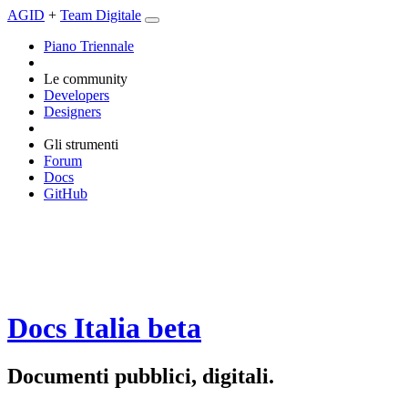
AGID
+
Team Digitale
Piano Triennale
Le community
Developers
Designers
Gli strumenti
Forum
Docs
GitHub
Docs Italia
beta
Documenti pubblici, digitali.