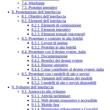
7.4. Wireframe
7.5. Prototipi interattivi
8. Progettazione dell’interfaccia
8.1. Obiettivi dell’interfaccia
8.2. Elementi dell’interfaccia
8.2.1. Elementi di composizione
8.2.2. Elementi interattivi
8.2.3. Elementi testuali (microtesti)
8.3. Progettare e costruire in alta fedeltà
8.3.1. Layout di pagina
8.3.2. Prototipi in alta fedeltà
8.4. Progettare con il design system .italia
8.4.1. Documentazione
8.4.2. Benefici del design system
8.4.3. Risorse operative
8.4.4. Come contribuire al design system .italia
8.5. Progettare con i modelli di sito e servizi
8.5.1. Vantaggi dell’utilizzo dei modelli
8.5.2. I modelli di sito e servizi disponibili
9. Sviluppo dell’interfaccia
9.1. Approccio allo sviluppo
9.1.1. Attività preliminari
9.1.2. Web design responsivo e accessibile
9.1.3. Mobile first
9.1.4. Progressive enhancement e Graceful