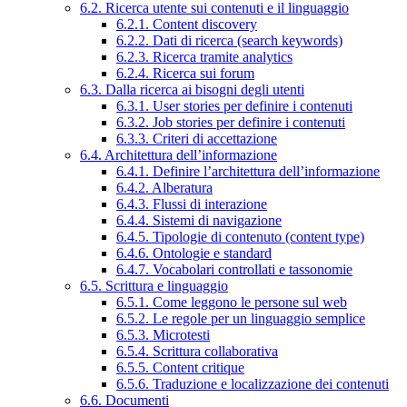
6.2. Ricerca utente sui contenuti e il linguaggio
6.2.1. Content discovery
6.2.2. Dati di ricerca (search keywords)
6.2.3. Ricerca tramite analytics
6.2.4. Ricerca sui forum
6.3. Dalla ricerca ai bisogni degli utenti
6.3.1. User stories per definire i contenuti
6.3.2. Job stories per definire i contenuti
6.3.3. Criteri di accettazione
6.4. Architettura dell’informazione
6.4.1. Definire l’architettura dell’informazione
6.4.2. Alberatura
6.4.3. Flussi di interazione
6.4.4. Sistemi di navigazione
6.4.5. Tipologie di contenuto (content type)
6.4.6. Ontologie e standard
6.4.7. Vocabolari controllati e tassonomie
6.5. Scrittura e linguaggio
6.5.1. Come leggono le persone sul web
6.5.2. Le regole per un linguaggio semplice
6.5.3. Microtesti
6.5.4. Scrittura collaborativa
6.5.5. Content critique
6.5.6. Traduzione e localizzazione dei contenuti
6.6. Documenti