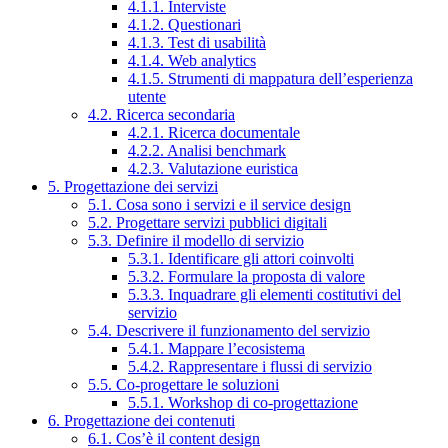
4.1.1. Interviste
4.1.2. Questionari
4.1.3. Test di usabilità
4.1.4. Web analytics
4.1.5. Strumenti di mappatura dell’esperienza
utente
4.2. Ricerca secondaria
4.2.1. Ricerca documentale
4.2.2. Analisi benchmark
4.2.3. Valutazione euristica
5. Progettazione dei servizi
5.1. Cosa sono i servizi e il service design
5.2. Progettare servizi pubblici digitali
5.3. Definire il modello di servizio
5.3.1. Identificare gli attori coinvolti
5.3.2. Formulare la proposta di valore
5.3.3. Inquadrare gli elementi costitutivi del
servizio
5.4. Descrivere il funzionamento del servizio
5.4.1. Mappare l’ecosistema
5.4.2. Rappresentare i flussi di servizio
5.5. Co-progettare le soluzioni
5.5.1. Workshop di co-progettazione
6. Progettazione dei contenuti
6.1. Cos’è il content design