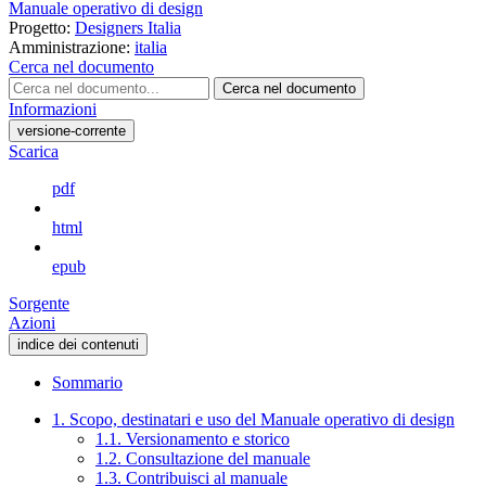
Manuale operativo di design
Progetto:
Designers Italia
Amministrazione:
italia
Cerca nel documento
Cerca nel documento
Informazioni
versione-corrente
Scarica
pdf
html
epub
Sorgente
Azioni
indice dei contenuti
Sommario
1. Scopo, destinatari e uso del Manuale operativo di design
1.1. Versionamento e storico
1.2. Consultazione del manuale
1.3. Contribuisci al manuale