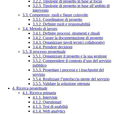
3.2.2. Tipologie di progetto in base al focus
3.2.3. Tipologie di progetto in base all’ambito di
intervento
3.3. Competenze, ruoli e figure coinvolte
3.3.1. Coordinatore di progetto
3.3.2. Definire ruoli e responsabilità
3.4. Metodo di lavoro
3.4.1. Definire processi, strumenti e rituali
3.4.2. Curare la documentazione di progetto
3.4.3. Organizzare tavoli tecnici collaborativi
3.4.4. Prendere decisioni
3.5. Il processo progettuale
3.5.1. Organizzare il progetto e la sua gestione
3.5.2. Comprendere il contesto d’uso del servizio
pubblico
3.5.3. Progettare i processi e i
touchpoint
del
servizio
3.5.4. Realizzare l’interfaccia utente del servizio
3.5.5. Validare la soluzione ottenuta
4. Ricerca progettuale
4.1. Ricerca primaria
4.1.1. Interviste
4.1.2. Questionari
4.1.3. Test di usabilità
4.1.4. Web analytics