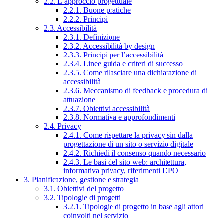
2.2. L’approccio progettuale
2.2.1. Buone pratiche
2.2.2. Principi
2.3. Accessibilità
2.3.1. Definizione
2.3.2. Accessibilità by design
2.3.3. Principi per l’accessibilità
2.3.4. Linee guida e criteri di successo
2.3.5. Come rilasciare una dichiarazione di
accessibilità
2.3.6. Meccanismo di feedback e procedura di
attuazione
2.3.7. Obiettivi accessibilità
2.3.8. Normativa e approfondimenti
2.4. Privacy
2.4.1. Come rispettare la privacy sin dalla
progettazione di un sito o servizio digitale
2.4.2. Richiedi il consenso quando necessario
2.4.3. Le basi del sito web: architettura,
informativa privacy, riferimenti DPO
3. Pianificazione, gestione e strategia
3.1. Obiettivi del progetto
3.2. Tipologie di progetti
3.2.1. Tipologie di progetto in base agli attori
coinvolti nel servizio