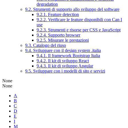
degradation
9.2. Strumenti di supporto allo sviluppo del software
9.2.1. Feature detection
9.2.2. Verificare le feature disponibili con Can I
use
9.2.3. Strumenti e risorse per CSS e JavaScript
9.2.4. Supporto browser
9.2.5. Misurare le prestazioni
9.3. Catalogo del riuso
9.4. Sviluppare con il design system .italia
9.4.1. Il framework Bootstrap Italia
9.4.2. Il kit di sviluppo React
9.4.3. Il kit di sviluppo Angular
9.5. Sviluppare con i modelli di sito e servizi
None
None
A
B
C
D
E
I
M