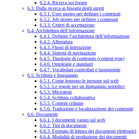
6.2.4. Ricerca sui forum
6.3. Dalla ricerca ai bisogni degli utenti
6.3.1. User stories per definire i contenuti
6.3.2. Job stories per definire i contenuti
6.3.3. Criteri di accettazione
6.4. Architettura dell’informazione
6.4.1. Definire l’architettura dell’informazione
6.4.2. Alberatura
6.4.3. Flussi di interazione
6.4.4. Sistemi di navigazione
6.4.5. Tipologie di contenuto (content type)
6.4.6. Ontologie e standard
6.4.7. Vocabolari controllati e tassonomie
6.5. Scrittura e linguaggio
6.5.1. Come leggono le persone sul web
6.5.2. Le regole per un linguaggio semplice
6.5.3. Microtesti
6.5.4. Scrittura collaborativa
6.5.5. Content critique
6.5.6. Traduzione e localizzazione dei contenuti
6.6. Documenti
6.6.1. I documenti vanno sul web
6.6.2. Tipi di documenti
6.6.3. Formato di lettura dei documenti elettronici
6.6.4. Modalità di produzione dei documenti