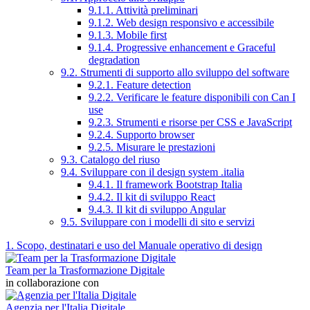
9.1.1. Attività preliminari
9.1.2. Web design responsivo e accessibile
9.1.3. Mobile first
9.1.4. Progressive enhancement e Graceful
degradation
9.2. Strumenti di supporto allo sviluppo del software
9.2.1. Feature detection
9.2.2. Verificare le feature disponibili con Can I
use
9.2.3. Strumenti e risorse per CSS e JavaScript
9.2.4. Supporto browser
9.2.5. Misurare le prestazioni
9.3. Catalogo del riuso
9.4. Sviluppare con il design system .italia
9.4.1. Il framework Bootstrap Italia
9.4.2. Il kit di sviluppo React
9.4.3. Il kit di sviluppo Angular
9.5. Sviluppare con i modelli di sito e servizi
1. Scopo, destinatari e uso del Manuale operativo di design
Team per la Trasformazione Digitale
in collaborazione con
Agenzia per l'Italia Digitale