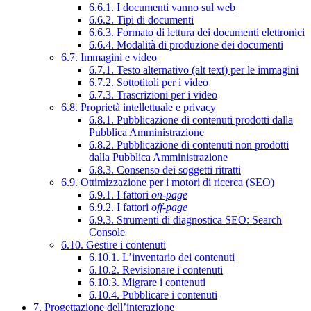
6.6.1. I documenti vanno sul web
6.6.2. Tipi di documenti
6.6.3. Formato di lettura dei documenti elettronici
6.6.4. Modalità di produzione dei documenti
6.7. Immagini e video
6.7.1. Testo alternativo (alt text) per le immagini
6.7.2. Sottotitoli per i video
6.7.3. Trascrizioni per i video
6.8. Proprietà intellettuale e privacy
6.8.1. Pubblicazione di contenuti prodotti dalla
Pubblica Amministrazione
6.8.2. Pubblicazione di contenuti non prodotti
dalla Pubblica Amministrazione
6.8.3. Consenso dei soggetti ritratti
6.9. Ottimizzazione per i motori di ricerca (SEO)
6.9.1. I fattori
on-page
6.9.2. I fattori
off-page
6.9.3. Strumenti di diagnostica SEO: Search
Console
6.10. Gestire i contenuti
6.10.1. L’inventario dei contenuti
6.10.2. Revisionare i contenuti
6.10.3. Migrare i contenuti
6.10.4. Pubblicare i contenuti
7. Progettazione dell’interazione