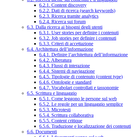
6.2.1. Content discovery
6.2.2. Dati di ricerca (search keywords)
6.2.3. Ricerca tramite analytics
6.2.4. Ricerca sui forum
6.3. Dalla ricerca ai bisogni degli utenti
6.3.1. User stories per definire i contenuti
6.3.2. Job stories per definire i contenuti
6.3.3. Criteri di accettazione
6.4. Architettura dell’informazione
6.4.1. Definire l’architettura dell’informazione
6.4.2. Alberatura
6.4.3. Flussi di interazione
6.4.4. Sistemi di navigazione
6.4.5. Tipologie di contenuto (content type)
6.4.6. Ontologie e standard
6.4.7. Vocabolari controllati e tassonomie
6.5. Scrittura e linguaggio
6.5.1. Come leggono le persone sul web
6.5.2. Le regole per un linguaggio semplice
6.5.3. Microtesti
6.5.4. Scrittura collaborativa
6.5.5. Content critique
6.5.6. Traduzione e localizzazione dei contenuti
6.6. Documenti