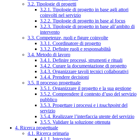
3.2. Tipologie di progetti
3.2.1. Tipologie di progetto in base agli attori
coinvolti nel servizio
3.2.2. Tipologie di progetto in base al focus
3.2.3. Tipologie di progetto in base all’ambito di
intervento
3.3. Competenze, ruoli e figure coinvolte
3.3.1. Coordinatore di progetto
3.3.2. Definire ruoli e responsabilità
3.4. Metodo di lavoro
3.4.1. Definire processi, strumenti e rituali
3.4.2. Curare la documentazione di progetto
3.4.3. Organizzare tavoli tecnici collaborativi
3.4.4. Prendere decisioni
3.5. Il processo progettuale
3.5.1. Organizzare il progetto e la sua gestione
3.5.2. Comprendere il contesto d’uso del servizio
pubblico
3.5.3. Progettare i processi e i
touchpoint
del
servizio
3.5.4. Realizzare l’interfaccia utente del servizio
3.5.5. Validare la soluzione ottenuta
4. Ricerca progettuale
4.1. Ricerca primaria
4.1.1. Interviste