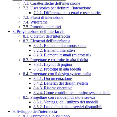
7.1. Caratteristiche dell’interazione
7.2. User stories per definire l’interazione
7.2.1. Differenza tra scenari e user stories
7.3. Flussi di interazione
7.4. Wireframe
7.5. Prototipi interattivi
8. Progettazione dell’interfaccia
8.1. Obiettivi dell’interfaccia
8.2. Elementi dell’interfaccia
8.2.1. Elementi di composizione
8.2.2. Elementi interattivi
8.2.3. Elementi testuali (microtesti)
8.3. Progettare e costruire in alta fedeltà
8.3.1. Layout di pagina
8.3.2. Prototipi in alta fedeltà
8.4. Progettare con il design system .italia
8.4.1. Documentazione
8.4.2. Benefici del design system
8.4.3. Risorse operative
8.4.4. Come contribuire al design system .italia
8.5. Progettare con i modelli di sito e servizi
8.5.1. Vantaggi dell’utilizzo dei modelli
8.5.2. I modelli di sito e servizi disponibili
9. Sviluppo dell’interfaccia
9.1. Approccio allo sviluppo