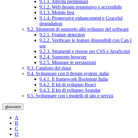
9.1.1. Attività preliminari
9.1.2. Web design responsivo e accessibile
9.1.3. Mobile first
9.1.4. Progressive enhancement e Graceful
degradation
9.2. Strumenti di supporto allo sviluppo del software
9.2.1. Feature detection
9.2.2. Verificare le feature disponibili con Can I
use
9.2.3. Strumenti e risorse per CSS e JavaScript
9.2.4. Supporto browser
9.2.5. Misurare le prestazioni
9.3. Catalogo del riuso
9.4. Sviluppare con il design system .italia
9.4.1. Il framework Bootstrap Italia
9.4.2. Il kit di sviluppo React
9.4.3. Il kit di sviluppo Angular
9.5. Sviluppare con i modelli di sito e servizi
glossario
A
B
C
D