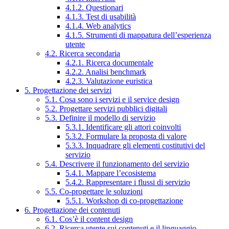
4.1.2. Questionari
4.1.3. Test di usabilità
4.1.4. Web analytics
4.1.5. Strumenti di mappatura dell’esperienza
utente
4.2. Ricerca secondaria
4.2.1. Ricerca documentale
4.2.2. Analisi benchmark
4.2.3. Valutazione euristica
5. Progettazione dei servizi
5.1. Cosa sono i servizi e il service design
5.2. Progettare servizi pubblici digitali
5.3. Definire il modello di servizio
5.3.1. Identificare gli attori coinvolti
5.3.2. Formulare la proposta di valore
5.3.3. Inquadrare gli elementi costitutivi del
servizio
5.4. Descrivere il funzionamento del servizio
5.4.1. Mappare l’ecosistema
5.4.2. Rappresentare i flussi di servizio
5.5. Co-progettare le soluzioni
5.5.1. Workshop di co-progettazione
6. Progettazione dei contenuti
6.1. Cos’è il content design
6.2. Ricerca utente sui contenuti e il linguaggio