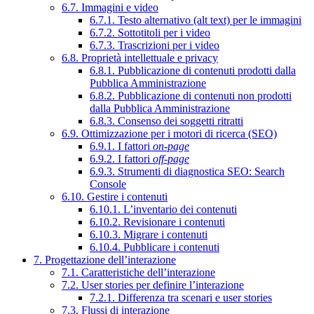
6.7. Immagini e video
6.7.1. Testo alternativo (alt text) per le immagini
6.7.2. Sottotitoli per i video
6.7.3. Trascrizioni per i video
6.8. Proprietà intellettuale e privacy
6.8.1. Pubblicazione di contenuti prodotti dalla
Pubblica Amministrazione
6.8.2. Pubblicazione di contenuti non prodotti
dalla Pubblica Amministrazione
6.8.3. Consenso dei soggetti ritratti
6.9. Ottimizzazione per i motori di ricerca (SEO)
6.9.1. I fattori
on-page
6.9.2. I fattori
off-page
6.9.3. Strumenti di diagnostica SEO: Search
Console
6.10. Gestire i contenuti
6.10.1. L’inventario dei contenuti
6.10.2. Revisionare i contenuti
6.10.3. Migrare i contenuti
6.10.4. Pubblicare i contenuti
7. Progettazione dell’interazione
7.1. Caratteristiche dell’interazione
7.2. User stories per definire l’interazione
7.2.1. Differenza tra scenari e user stories
7.3. Flussi di interazione