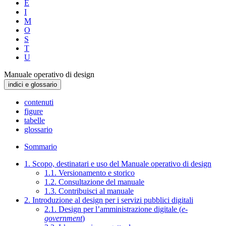
E
I
M
O
S
T
U
Manuale operativo di design
indici e glossario
contenuti
figure
tabelle
glossario
Sommario
1. Scopo, destinatari e uso del Manuale operativo di design
1.1. Versionamento e storico
1.2. Consultazione del manuale
1.3. Contribuisci al manuale
2. Introduzione al design per i servizi pubblici digitali
2.1. Design per l’amministrazione digitale (
e-
government
)