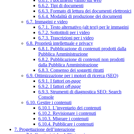
6.6.1. I documenti vanno sul web
6.6.2. Tipi di documenti
6.6.3. Formato di lettura dei documenti elettronici
6.6.4. Modalità di produzione dei documenti
6.7. Immagini e video
6.7.1. Testo alternativo (alt text) per le immagini
6.7.2. Sottotitoli per i video
6.7.3. Trascrizioni per i video
6.8. Proprietà intellettuale e privacy
6.8.1. Pubblicazione di contenuti prodotti dalla
Pubblica Amministrazione
6.8.2. Pubblicazione di contenuti non prodotti
dalla Pubblica Amministrazione
6.8.3. Consenso dei soggetti ritratti
6.9. Ottimizzazione per i motori di ricerca (SEO)
6.9.1. I fattori
on-page
6.9.2. I fattori
off-page
6.9.3. Strumenti di diagnostica SEO: Search
Console
6.10. Gestire i contenuti
6.10.1. L’inventario dei contenuti
6.10.2. Revisionare i contenuti
6.10.3. Migrare i contenuti
6.10.4. Pubblicare i contenuti
7. Progettazione dell’interazione