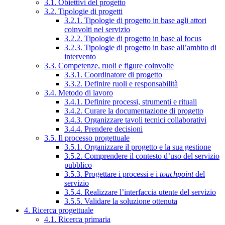
3.1. Obiettivi del progetto
3.2. Tipologie di progetti
3.2.1. Tipologie di progetto in base agli attori
coinvolti nel servizio
3.2.2. Tipologie di progetto in base al focus
3.2.3. Tipologie di progetto in base all’ambito di
intervento
3.3. Competenze, ruoli e figure coinvolte
3.3.1. Coordinatore di progetto
3.3.2. Definire ruoli e responsabilità
3.4. Metodo di lavoro
3.4.1. Definire processi, strumenti e rituali
3.4.2. Curare la documentazione di progetto
3.4.3. Organizzare tavoli tecnici collaborativi
3.4.4. Prendere decisioni
3.5. Il processo progettuale
3.5.1. Organizzare il progetto e la sua gestione
3.5.2. Comprendere il contesto d’uso del servizio
pubblico
3.5.3. Progettare i processi e i
touchpoint
del
servizio
3.5.4. Realizzare l’interfaccia utente del servizio
3.5.5. Validare la soluzione ottenuta
4. Ricerca progettuale
4.1. Ricerca primaria