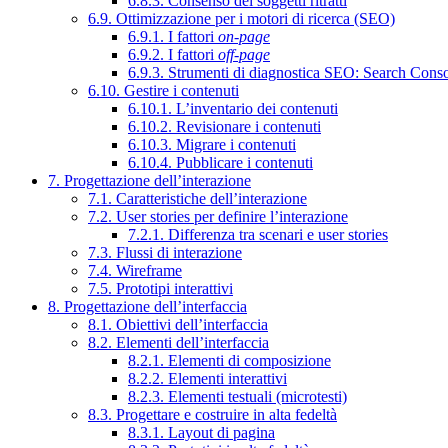
6.8.3. Consenso dei soggetti ritratti
6.9. Ottimizzazione per i motori di ricerca (SEO)
6.9.1. I fattori
on-page
6.9.2. I fattori
off-page
6.9.3. Strumenti di diagnostica SEO: Search Cons
6.10. Gestire i contenuti
6.10.1. L’inventario dei contenuti
6.10.2. Revisionare i contenuti
6.10.3. Migrare i contenuti
6.10.4. Pubblicare i contenuti
7. Progettazione dell’interazione
7.1. Caratteristiche dell’interazione
7.2. User stories per definire l’interazione
7.2.1. Differenza tra scenari e user stories
7.3. Flussi di interazione
7.4. Wireframe
7.5. Prototipi interattivi
8. Progettazione dell’interfaccia
8.1. Obiettivi dell’interfaccia
8.2. Elementi dell’interfaccia
8.2.1. Elementi di composizione
8.2.2. Elementi interattivi
8.2.3. Elementi testuali (microtesti)
8.3. Progettare e costruire in alta fedeltà
8.3.1. Layout di pagina