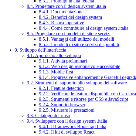
8.3.2. Prototipi in alta fedeltà
8.4. Progettare con il design system .italia
8.4.1. Documentazione
8.4.2. Benefici del design system
8.4.3. Risorse operative
8.4.4. Come contribuire al design system .italia
8.5. Progettare con i modelli di sito e servizi
8.5.1. Vantaggi dell’utilizzo dei modelli
8.5.2. I modelli di sito e servizi disponibili
9. Sviluppo dell’interfaccia
9.1. Approccio allo sviluppo
9.1.1. Attività preliminari
9.1.2. Web design responsivo e accessibile
9.1.3. Mobile first
9.1.4. Progressive enhancement e Graceful degrad
9.2. Strumenti di supporto allo sviluppo del software
9.2.1. Feature detection
9.2.2. Verificare le feature disponibili con Can I us
9.2.3. Strumenti e risorse per CSS e JavaScript
9.2.4. Supporto browser
9.2.5. Misurare le prestazioni
9.3. Catalogo del riuso
9.4. Sviluppare con il design system .italia
9.4.1. Il framework Bootstrap Italia
9.4.2. Il kit di sviluppo React