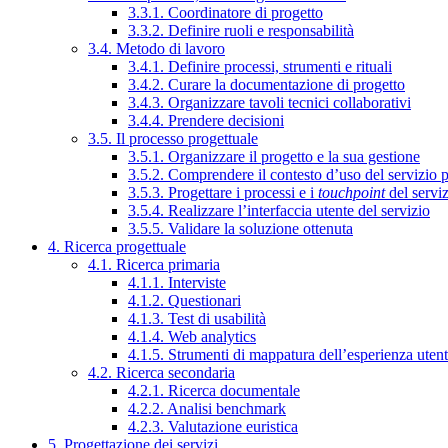
3.3.1. Coordinatore di progetto
3.3.2. Definire ruoli e responsabilità
3.4. Metodo di lavoro
3.4.1. Definire processi, strumenti e rituali
3.4.2. Curare la documentazione di progetto
3.4.3. Organizzare tavoli tecnici collaborativi
3.4.4. Prendere decisioni
3.5. Il processo progettuale
3.5.1. Organizzare il progetto e la sua gestione
3.5.2. Comprendere il contesto d’uso del servizio 
3.5.3. Progettare i processi e i
touchpoint
del servi
3.5.4. Realizzare l’interfaccia utente del servizio
3.5.5. Validare la soluzione ottenuta
4. Ricerca progettuale
4.1. Ricerca primaria
4.1.1. Interviste
4.1.2. Questionari
4.1.3. Test di usabilità
4.1.4. Web analytics
4.1.5. Strumenti di mappatura dell’esperienza uten
4.2. Ricerca secondaria
4.2.1. Ricerca documentale
4.2.2. Analisi benchmark
4.2.3. Valutazione euristica
5. Progettazione dei servizi