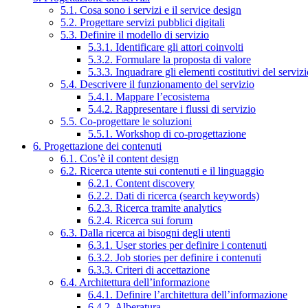
5.1. Cosa sono i servizi e il service design
5.2. Progettare servizi pubblici digitali
5.3. Definire il modello di servizio
5.3.1. Identificare gli attori coinvolti
5.3.2. Formulare la proposta di valore
5.3.3. Inquadrare gli elementi costitutivi del serviz
5.4. Descrivere il funzionamento del servizio
5.4.1. Mappare l’ecosistema
5.4.2. Rappresentare i flussi di servizio
5.5. Co-progettare le soluzioni
5.5.1. Workshop di co-progettazione
6. Progettazione dei contenuti
6.1. Cos’è il content design
6.2. Ricerca utente sui contenuti e il linguaggio
6.2.1. Content discovery
6.2.2. Dati di ricerca (search keywords)
6.2.3. Ricerca tramite analytics
6.2.4. Ricerca sui forum
6.3. Dalla ricerca ai bisogni degli utenti
6.3.1. User stories per definire i contenuti
6.3.2. Job stories per definire i contenuti
6.3.3. Criteri di accettazione
6.4. Architettura dell’informazione
6.4.1. Definire l’architettura dell’informazione
6.4.2. Alberatura