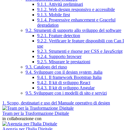
9.1.1. Attività preliminari
9.1.2. Web design responsivo e accessibile
9.1.3. Mobile first
9.1.4. Progressive enhancement e Graceful
degradation
9.2. Strumenti di supporto allo sviluppo del software
9.2.1. Feature detection
9.2.2. Verificare le feature disponibili con Can I
use
9.2.3. Strumenti e risorse per CSS e JavaScript
9.2.4. Supporto browser
9.2.5. Misurare le prestazioni
9.3. Catalogo del riuso
9.4. Sviluppare con il design system .italia
9.4.1. Il framework Bootstrap Italia
9.4.2. Il kit di sviluppo React
9.4.3. Il kit di sviluppo Angular
9.5. Sviluppare con i modelli di sito e servizi
1. Scopo, destinatari e uso del Manuale operativo di design
Team per la Trasformazione Digitale
in collaborazione con
Agenzia per l'Italia Digitale