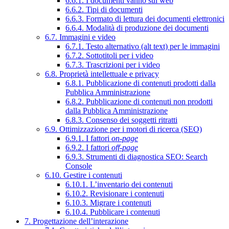
6.6.1. I documenti vanno sul web
6.6.2. Tipi di documenti
6.6.3. Formato di lettura dei documenti elettronici
6.6.4. Modalità di produzione dei documenti
6.7. Immagini e video
6.7.1. Testo alternativo (alt text) per le immagini
6.7.2. Sottotitoli per i video
6.7.3. Trascrizioni per i video
6.8. Proprietà intellettuale e privacy
6.8.1. Pubblicazione di contenuti prodotti dalla
Pubblica Amministrazione
6.8.2. Pubblicazione di contenuti non prodotti
dalla Pubblica Amministrazione
6.8.3. Consenso dei soggetti ritratti
6.9. Ottimizzazione per i motori di ricerca (SEO)
6.9.1. I fattori
on-page
6.9.2. I fattori
off-page
6.9.3. Strumenti di diagnostica SEO: Search
Console
6.10. Gestire i contenuti
6.10.1. L’inventario dei contenuti
6.10.2. Revisionare i contenuti
6.10.3. Migrare i contenuti
6.10.4. Pubblicare i contenuti
7. Progettazione dell’interazione