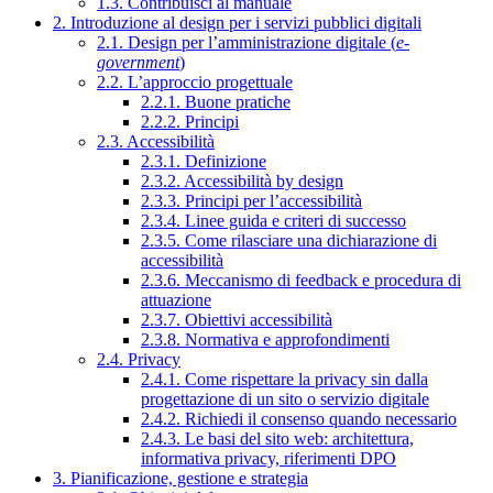
1.3. Contribuisci al manuale
2. Introduzione al design per i servizi pubblici digitali
2.1. Design per l’amministrazione digitale (
e-
government
)
2.2. L’approccio progettuale
2.2.1. Buone pratiche
2.2.2. Principi
2.3. Accessibilità
2.3.1. Definizione
2.3.2. Accessibilità by design
2.3.3. Principi per l’accessibilità
2.3.4. Linee guida e criteri di successo
2.3.5. Come rilasciare una dichiarazione di
accessibilità
2.3.6. Meccanismo di feedback e procedura di
attuazione
2.3.7. Obiettivi accessibilità
2.3.8. Normativa e approfondimenti
2.4. Privacy
2.4.1. Come rispettare la privacy sin dalla
progettazione di un sito o servizio digitale
2.4.2. Richiedi il consenso quando necessario
2.4.3. Le basi del sito web: architettura,
informativa privacy, riferimenti DPO
3. Pianificazione, gestione e strategia