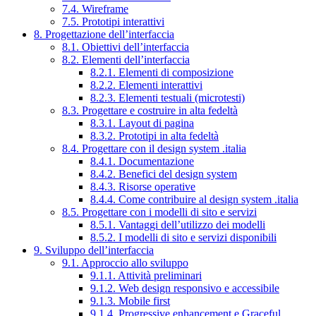
7.4. Wireframe
7.5. Prototipi interattivi
8. Progettazione dell’interfaccia
8.1. Obiettivi dell’interfaccia
8.2. Elementi dell’interfaccia
8.2.1. Elementi di composizione
8.2.2. Elementi interattivi
8.2.3. Elementi testuali (microtesti)
8.3. Progettare e costruire in alta fedeltà
8.3.1. Layout di pagina
8.3.2. Prototipi in alta fedeltà
8.4. Progettare con il design system .italia
8.4.1. Documentazione
8.4.2. Benefici del design system
8.4.3. Risorse operative
8.4.4. Come contribuire al design system .italia
8.5. Progettare con i modelli di sito e servizi
8.5.1. Vantaggi dell’utilizzo dei modelli
8.5.2. I modelli di sito e servizi disponibili
9. Sviluppo dell’interfaccia
9.1. Approccio allo sviluppo
9.1.1. Attività preliminari
9.1.2. Web design responsivo e accessibile
9.1.3. Mobile first
9.1.4. Progressive enhancement e Graceful