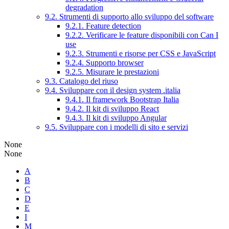
degradation
9.2. Strumenti di supporto allo sviluppo del software
9.2.1. Feature detection
9.2.2. Verificare le feature disponibili con Can I
use
9.2.3. Strumenti e risorse per CSS e JavaScript
9.2.4. Supporto browser
9.2.5. Misurare le prestazioni
9.3. Catalogo del riuso
9.4. Sviluppare con il design system .italia
9.4.1. Il framework Bootstrap Italia
9.4.2. Il kit di sviluppo React
9.4.3. Il kit di sviluppo Angular
9.5. Sviluppare con i modelli di sito e servizi
None
None
A
B
C
D
E
I
M