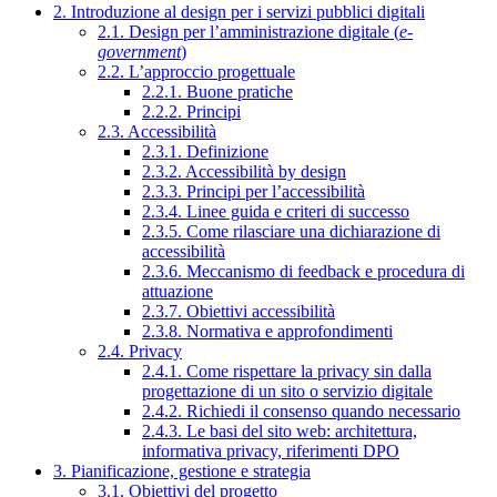
2. Introduzione al design per i servizi pubblici digitali
2.1. Design per l’amministrazione digitale (
e-
government
)
2.2. L’approccio progettuale
2.2.1. Buone pratiche
2.2.2. Principi
2.3. Accessibilità
2.3.1. Definizione
2.3.2. Accessibilità by design
2.3.3. Principi per l’accessibilità
2.3.4. Linee guida e criteri di successo
2.3.5. Come rilasciare una dichiarazione di
accessibilità
2.3.6. Meccanismo di feedback e procedura di
attuazione
2.3.7. Obiettivi accessibilità
2.3.8. Normativa e approfondimenti
2.4. Privacy
2.4.1. Come rispettare la privacy sin dalla
progettazione di un sito o servizio digitale
2.4.2. Richiedi il consenso quando necessario
2.4.3. Le basi del sito web: architettura,
informativa privacy, riferimenti DPO
3. Pianificazione, gestione e strategia
3.1. Obiettivi del progetto