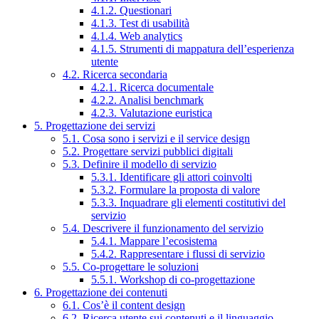
4.1.2. Questionari
4.1.3. Test di usabilità
4.1.4. Web analytics
4.1.5. Strumenti di mappatura dell’esperienza
utente
4.2. Ricerca secondaria
4.2.1. Ricerca documentale
4.2.2. Analisi benchmark
4.2.3. Valutazione euristica
5. Progettazione dei servizi
5.1. Cosa sono i servizi e il service design
5.2. Progettare servizi pubblici digitali
5.3. Definire il modello di servizio
5.3.1. Identificare gli attori coinvolti
5.3.2. Formulare la proposta di valore
5.3.3. Inquadrare gli elementi costitutivi del
servizio
5.4. Descrivere il funzionamento del servizio
5.4.1. Mappare l’ecosistema
5.4.2. Rappresentare i flussi di servizio
5.5. Co-progettare le soluzioni
5.5.1. Workshop di co-progettazione
6. Progettazione dei contenuti
6.1. Cos’è il content design
6.2. Ricerca utente sui contenuti e il linguaggio