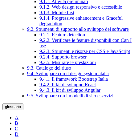
9.1.1. Attività preliminari
9.1.2. Web design responsivo e accessibile
9.1.3. Mobile first
9.1.4. Progressive enhancement e Graceful
degradation
9.2. Strumenti di supporto allo sviluppo del software
9.2.1. Feature detection
9.2.2. Verificare le feature disponibili con Can I
use
9.2.3. Strumenti e risorse per CSS e JavaScript
9.2.4. Supporto browser
9.2.5. Misurare le prestazioni
9.3. Catalogo del riuso
9.4. Sviluppare con il design system .italia
9.4.1. Il framework Bootstrap Italia
9.4.2. Il kit di sviluppo React
9.4.3. Il kit di sviluppo Angular
9.5. Sviluppare con i modelli di sito e servizi
glossario
A
B
C
D