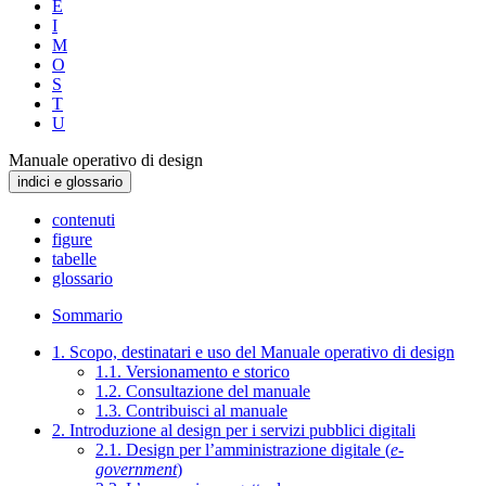
E
I
M
O
S
T
U
Manuale operativo di design
indici e glossario
contenuti
figure
tabelle
glossario
Sommario
1. Scopo, destinatari e uso del Manuale operativo di design
1.1. Versionamento e storico
1.2. Consultazione del manuale
1.3. Contribuisci al manuale
2. Introduzione al design per i servizi pubblici digitali
2.1. Design per l’amministrazione digitale (
e-
government
)