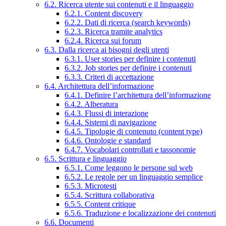
6.2. Ricerca utente sui contenuti e il linguaggio
6.2.1. Content discovery
6.2.2. Dati di ricerca (search keywords)
6.2.3. Ricerca tramite analytics
6.2.4. Ricerca sui forum
6.3. Dalla ricerca ai bisogni degli utenti
6.3.1. User stories per definire i contenuti
6.3.2. Job stories per definire i contenuti
6.3.3. Criteri di accettazione
6.4. Architettura dell’informazione
6.4.1. Definire l’architettura dell’informazione
6.4.2. Alberatura
6.4.3. Flussi di interazione
6.4.4. Sistemi di navigazione
6.4.5. Tipologie di contenuto (content type)
6.4.6. Ontologie e standard
6.4.7. Vocabolari controllati e tassonomie
6.5. Scrittura e linguaggio
6.5.1. Come leggono le persone sul web
6.5.2. Le regole per un linguaggio semplice
6.5.3. Microtesti
6.5.4. Scrittura collaborativa
6.5.5. Content critique
6.5.6. Traduzione e localizzazione dei contenuti
6.6. Documenti