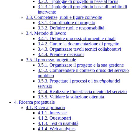
3.2.2. Tipologie di progetto in base al focus
3.2.3. Tipologie di progetto in base all’ambito di
intervento
3.3. Competenze, ruoli e figure coinvolte
3.3.1. Coordinatore di progetto
3.3.2. Definire ruoli e responsabilità
3.4. Metodo di lavoro
3.4.1. Definire processi, strumenti e rituali
3.4.2. Curare la documentazione di progetto
3.4.3. Organizzare tavoli tecnici collaborativi
3.4.4. Prendere decisioni
3.5. Il processo progettuale
3.5.1. Organizzare il progetto e la sua gestione
3.5.2. Comprendere il contesto d’uso del servizio
pubblico
3.5.3. Progettare i processi e i
touchpoint
del
servizio
3.5.4. Realizzare l’interfaccia utente del servizio
3.5.5. Validare la soluzione ottenuta
4. Ricerca progettuale
4.1. Ricerca primaria
4.1.1. Interviste
4.1.2. Questionari
4.1.3. Test di usabilità
4.1.4. Web analytics