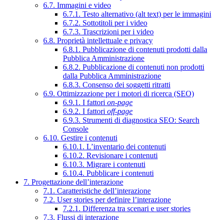
6.7. Immagini e video
6.7.1. Testo alternativo (alt text) per le immagini
6.7.2. Sottotitoli per i video
6.7.3. Trascrizioni per i video
6.8. Proprietà intellettuale e privacy
6.8.1. Pubblicazione di contenuti prodotti dalla
Pubblica Amministrazione
6.8.2. Pubblicazione di contenuti non prodotti
dalla Pubblica Amministrazione
6.8.3. Consenso dei soggetti ritratti
6.9. Ottimizzazione per i motori di ricerca (SEO)
6.9.1. I fattori
on-page
6.9.2. I fattori
off-page
6.9.3. Strumenti di diagnostica SEO: Search
Console
6.10. Gestire i contenuti
6.10.1. L’inventario dei contenuti
6.10.2. Revisionare i contenuti
6.10.3. Migrare i contenuti
6.10.4. Pubblicare i contenuti
7. Progettazione dell’interazione
7.1. Caratteristiche dell’interazione
7.2. User stories per definire l’interazione
7.2.1. Differenza tra scenari e user stories
7.3. Flussi di interazione