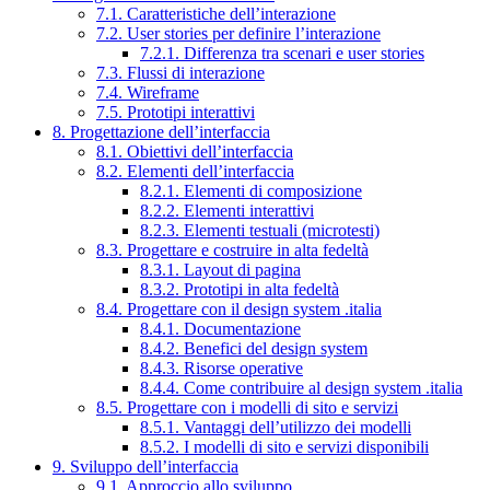
7.1. Caratteristiche dell’interazione
7.2. User stories per definire l’interazione
7.2.1. Differenza tra scenari e user stories
7.3. Flussi di interazione
7.4. Wireframe
7.5. Prototipi interattivi
8. Progettazione dell’interfaccia
8.1. Obiettivi dell’interfaccia
8.2. Elementi dell’interfaccia
8.2.1. Elementi di composizione
8.2.2. Elementi interattivi
8.2.3. Elementi testuali (microtesti)
8.3. Progettare e costruire in alta fedeltà
8.3.1. Layout di pagina
8.3.2. Prototipi in alta fedeltà
8.4. Progettare con il design system .italia
8.4.1. Documentazione
8.4.2. Benefici del design system
8.4.3. Risorse operative
8.4.4. Come contribuire al design system .italia
8.5. Progettare con i modelli di sito e servizi
8.5.1. Vantaggi dell’utilizzo dei modelli
8.5.2. I modelli di sito e servizi disponibili
9. Sviluppo dell’interfaccia
9.1. Approccio allo sviluppo