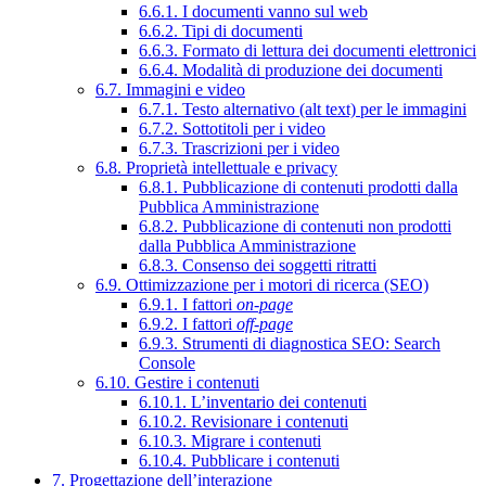
6.6.1. I documenti vanno sul web
6.6.2. Tipi di documenti
6.6.3. Formato di lettura dei documenti elettronici
6.6.4. Modalità di produzione dei documenti
6.7. Immagini e video
6.7.1. Testo alternativo (alt text) per le immagini
6.7.2. Sottotitoli per i video
6.7.3. Trascrizioni per i video
6.8. Proprietà intellettuale e privacy
6.8.1. Pubblicazione di contenuti prodotti dalla
Pubblica Amministrazione
6.8.2. Pubblicazione di contenuti non prodotti
dalla Pubblica Amministrazione
6.8.3. Consenso dei soggetti ritratti
6.9. Ottimizzazione per i motori di ricerca (SEO)
6.9.1. I fattori
on-page
6.9.2. I fattori
off-page
6.9.3. Strumenti di diagnostica SEO: Search
Console
6.10. Gestire i contenuti
6.10.1. L’inventario dei contenuti
6.10.2. Revisionare i contenuti
6.10.3. Migrare i contenuti
6.10.4. Pubblicare i contenuti
7. Progettazione dell’interazione