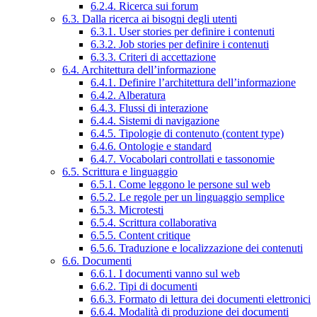
6.2.4. Ricerca sui forum
6.3. Dalla ricerca ai bisogni degli utenti
6.3.1. User stories per definire i contenuti
6.3.2. Job stories per definire i contenuti
6.3.3. Criteri di accettazione
6.4. Architettura dell’informazione
6.4.1. Definire l’architettura dell’informazione
6.4.2. Alberatura
6.4.3. Flussi di interazione
6.4.4. Sistemi di navigazione
6.4.5. Tipologie di contenuto (content type)
6.4.6. Ontologie e standard
6.4.7. Vocabolari controllati e tassonomie
6.5. Scrittura e linguaggio
6.5.1. Come leggono le persone sul web
6.5.2. Le regole per un linguaggio semplice
6.5.3. Microtesti
6.5.4. Scrittura collaborativa
6.5.5. Content critique
6.5.6. Traduzione e localizzazione dei contenuti
6.6. Documenti
6.6.1. I documenti vanno sul web
6.6.2. Tipi di documenti
6.6.3. Formato di lettura dei documenti elettronici
6.6.4. Modalità di produzione dei documenti