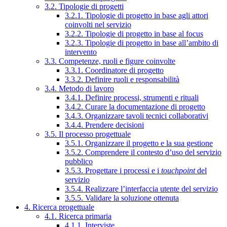
3.2. Tipologie di progetti
3.2.1. Tipologie di progetto in base agli attori
coinvolti nel servizio
3.2.2. Tipologie di progetto in base al focus
3.2.3. Tipologie di progetto in base all’ambito di
intervento
3.3. Competenze, ruoli e figure coinvolte
3.3.1. Coordinatore di progetto
3.3.2. Definire ruoli e responsabilità
3.4. Metodo di lavoro
3.4.1. Definire processi, strumenti e rituali
3.4.2. Curare la documentazione di progetto
3.4.3. Organizzare tavoli tecnici collaborativi
3.4.4. Prendere decisioni
3.5. Il processo progettuale
3.5.1. Organizzare il progetto e la sua gestione
3.5.2. Comprendere il contesto d’uso del servizio
pubblico
3.5.3. Progettare i processi e i
touchpoint
del
servizio
3.5.4. Realizzare l’interfaccia utente del servizio
3.5.5. Validare la soluzione ottenuta
4. Ricerca progettuale
4.1. Ricerca primaria
4.1.1. Interviste