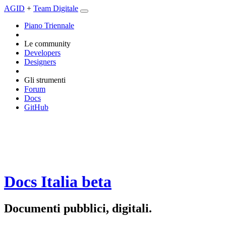
AGID
+
Team Digitale
Piano Triennale
Le community
Developers
Designers
Gli strumenti
Forum
Docs
GitHub
Docs Italia
beta
Documenti pubblici, digitali.