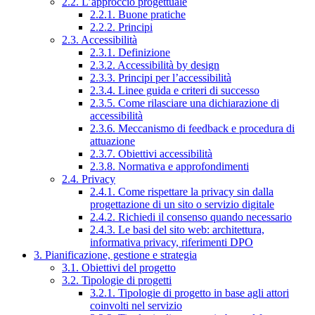
2.2. L’approccio progettuale
2.2.1. Buone pratiche
2.2.2. Principi
2.3. Accessibilità
2.3.1. Definizione
2.3.2. Accessibilità by design
2.3.3. Principi per l’accessibilità
2.3.4. Linee guida e criteri di successo
2.3.5. Come rilasciare una dichiarazione di
accessibilità
2.3.6. Meccanismo di feedback e procedura di
attuazione
2.3.7. Obiettivi accessibilità
2.3.8. Normativa e approfondimenti
2.4. Privacy
2.4.1. Come rispettare la privacy sin dalla
progettazione di un sito o servizio digitale
2.4.2. Richiedi il consenso quando necessario
2.4.3. Le basi del sito web: architettura,
informativa privacy, riferimenti DPO
3. Pianificazione, gestione e strategia
3.1. Obiettivi del progetto
3.2. Tipologie di progetti
3.2.1. Tipologie di progetto in base agli attori
coinvolti nel servizio