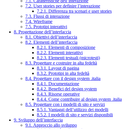
7.1. Caratteristiche dell’interazione
7.2. User stories per definire l’interazione
7.2.1. Differenza tra scenari e user stories
7.3. Flussi di interazione
7.4. Wireframe
7.5. Prototipi interattivi
8. Progettazione dell’interfaccia
8.1. Obiettivi dell’interfaccia
8.2. Elementi dell’interfaccia
8.2.1. Elementi di composizione
8.2.2. Elementi interattivi
8.2.3. Elementi testuali (microtesti)
8.3. Progettare e costruire in alta fedeltà
8.3.1. Layout di pagina
8.3.2. Prototipi in alta fedeltà
8.4. Progettare con il design system .italia
8.4.1. Documentazione
8.4.2. Benefici del design system
8.4.3. Risorse operative
8.4.4. Come contribuire al design system .italia
8.5. Progettare con i modelli di sito e servizi
8.5.1. Vantaggi dell’utilizzo dei modelli
8.5.2. I modelli di sito e servizi disponibili
9. Sviluppo dell’interfaccia
9.1. Approccio allo sviluppo