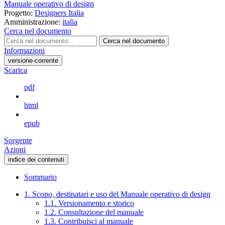
Manuale operativo di design
Progetto:
Designers Italia
Amministrazione:
italia
Cerca nel documento
Cerca nel documento
Informazioni
versione-corrente
Scarica
pdf
html
epub
Sorgente
Azioni
indice dei contenuti
Sommario
1. Scopo, destinatari e uso del Manuale operativo di design
1.1. Versionamento e storico
1.2. Consultazione del manuale
1.3. Contribuisci al manuale