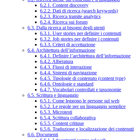
6.2.1. Content discovery
6.2.2. Dati di ricerca (search keywords)
6.2.3. Ricerca tramite analytics
6.2.4. Ricerca sui forum
6.3. Dalla ricerca ai bisogni degli utenti
6.3.1. User stories per definire i contenuti
6.3.2. Job stories per definire i contenuti
6.3.3. Criteri di accettazione
6.4. Architettura dell’informazione
6.4.1. Definire l’architettura dell’informazione
6.4.2. Alberatura
6.4.3. Flussi di interazione
6.4.4. Sistemi di navigazione
6.4.5. Tipologie di contenuto (content type)
6.4.6. Ontologie e standard
6.4.7. Vocabolari controllati e tassonomie
6.5. Scrittura e linguaggio
6.5.1. Come leggono le persone sul web
6.5.2. Le regole per un linguaggio semplice
6.5.3. Microtesti
6.5.4. Scrittura collaborativa
6.5.5. Content critique
6.5.6. Traduzione e localizzazione dei contenuti
6.6. Documenti