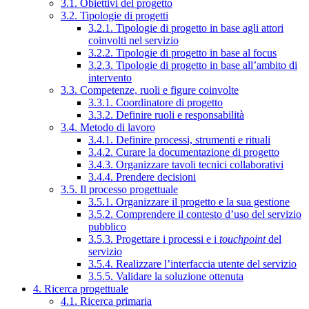
3.1. Obiettivi del progetto
3.2. Tipologie di progetti
3.2.1. Tipologie di progetto in base agli attori
coinvolti nel servizio
3.2.2. Tipologie di progetto in base al focus
3.2.3. Tipologie di progetto in base all’ambito di
intervento
3.3. Competenze, ruoli e figure coinvolte
3.3.1. Coordinatore di progetto
3.3.2. Definire ruoli e responsabilità
3.4. Metodo di lavoro
3.4.1. Definire processi, strumenti e rituali
3.4.2. Curare la documentazione di progetto
3.4.3. Organizzare tavoli tecnici collaborativi
3.4.4. Prendere decisioni
3.5. Il processo progettuale
3.5.1. Organizzare il progetto e la sua gestione
3.5.2. Comprendere il contesto d’uso del servizio
pubblico
3.5.3. Progettare i processi e i
touchpoint
del
servizio
3.5.4. Realizzare l’interfaccia utente del servizio
3.5.5. Validare la soluzione ottenuta
4. Ricerca progettuale
4.1. Ricerca primaria