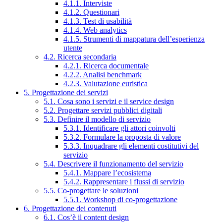
4.1.1. Interviste
4.1.2. Questionari
4.1.3. Test di usabilità
4.1.4. Web analytics
4.1.5. Strumenti di mappatura dell’esperienza
utente
4.2. Ricerca secondaria
4.2.1. Ricerca documentale
4.2.2. Analisi benchmark
4.2.3. Valutazione euristica
5. Progettazione dei servizi
5.1. Cosa sono i servizi e il service design
5.2. Progettare servizi pubblici digitali
5.3. Definire il modello di servizio
5.3.1. Identificare gli attori coinvolti
5.3.2. Formulare la proposta di valore
5.3.3. Inquadrare gli elementi costitutivi del
servizio
5.4. Descrivere il funzionamento del servizio
5.4.1. Mappare l’ecosistema
5.4.2. Rappresentare i flussi di servizio
5.5. Co-progettare le soluzioni
5.5.1. Workshop di co-progettazione
6. Progettazione dei contenuti
6.1. Cos’è il content design