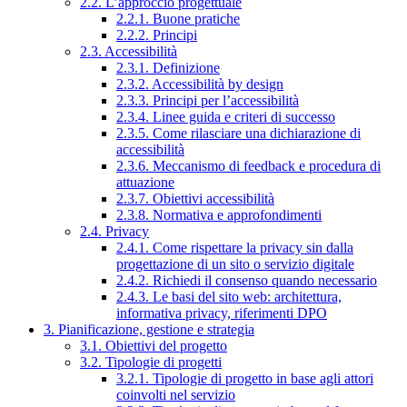
2.2. L’approccio progettuale
2.2.1. Buone pratiche
2.2.2. Principi
2.3. Accessibilità
2.3.1. Definizione
2.3.2. Accessibilità by design
2.3.3. Principi per l’accessibilità
2.3.4. Linee guida e criteri di successo
2.3.5. Come rilasciare una dichiarazione di
accessibilità
2.3.6. Meccanismo di feedback e procedura di
attuazione
2.3.7. Obiettivi accessibilità
2.3.8. Normativa e approfondimenti
2.4. Privacy
2.4.1. Come rispettare la privacy sin dalla
progettazione di un sito o servizio digitale
2.4.2. Richiedi il consenso quando necessario
2.4.3. Le basi del sito web: architettura,
informativa privacy, riferimenti DPO
3. Pianificazione, gestione e strategia
3.1. Obiettivi del progetto
3.2. Tipologie di progetti
3.2.1. Tipologie di progetto in base agli attori
coinvolti nel servizio