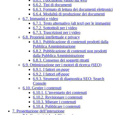
6.6.1. I documenti vanno sul web
6.6.2. Tipi di documenti
6.6.3. Formato di lettura dei documenti elettronici
6.6.4. Modalità di produzione dei documenti
6.7. Immagini e video
6.7.1. Testo alternativo (alt text) per le immagini
6.7.2. Sottotitoli per i video
6.7.3. Trascrizioni per i video
6.8. Proprietà intellettuale e privacy
6.8.1. Pubblicazione di contenuti prodotti dalla
Pubblica Amministrazione
6.8.2. Pubblicazione di contenuti non prodotti
dalla Pubblica Amministrazione
6.8.3. Consenso dei soggetti ritratti
6.9. Ottimizzazione per i motori di ricerca (SEO)
6.9.1. I fattori
on-page
6.9.2. I fattori
off-page
6.9.3. Strumenti di diagnostica SEO: Search
Console
6.10. Gestire i contenuti
6.10.1. L’inventario dei contenuti
6.10.2. Revisionare i contenuti
6.10.3. Migrare i contenuti
6.10.4. Pubblicare i contenuti
7. Progettazione dell’interazione