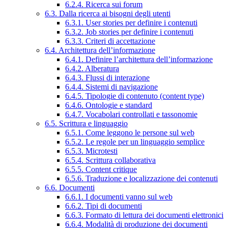
6.2.4. Ricerca sui forum
6.3. Dalla ricerca ai bisogni degli utenti
6.3.1. User stories per definire i contenuti
6.3.2. Job stories per definire i contenuti
6.3.3. Criteri di accettazione
6.4. Architettura dell’informazione
6.4.1. Definire l’architettura dell’informazione
6.4.2. Alberatura
6.4.3. Flussi di interazione
6.4.4. Sistemi di navigazione
6.4.5. Tipologie di contenuto (content type)
6.4.6. Ontologie e standard
6.4.7. Vocabolari controllati e tassonomie
6.5. Scrittura e linguaggio
6.5.1. Come leggono le persone sul web
6.5.2. Le regole per un linguaggio semplice
6.5.3. Microtesti
6.5.4. Scrittura collaborativa
6.5.5. Content critique
6.5.6. Traduzione e localizzazione dei contenuti
6.6. Documenti
6.6.1. I documenti vanno sul web
6.6.2. Tipi di documenti
6.6.3. Formato di lettura dei documenti elettronici
6.6.4. Modalità di produzione dei documenti