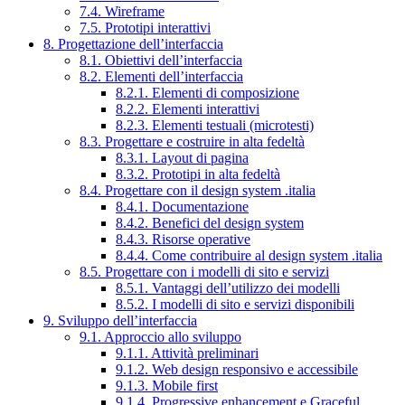
7.4. Wireframe
7.5. Prototipi interattivi
8. Progettazione dell’interfaccia
8.1. Obiettivi dell’interfaccia
8.2. Elementi dell’interfaccia
8.2.1. Elementi di composizione
8.2.2. Elementi interattivi
8.2.3. Elementi testuali (microtesti)
8.3. Progettare e costruire in alta fedeltà
8.3.1. Layout di pagina
8.3.2. Prototipi in alta fedeltà
8.4. Progettare con il design system .italia
8.4.1. Documentazione
8.4.2. Benefici del design system
8.4.3. Risorse operative
8.4.4. Come contribuire al design system .italia
8.5. Progettare con i modelli di sito e servizi
8.5.1. Vantaggi dell’utilizzo dei modelli
8.5.2. I modelli di sito e servizi disponibili
9. Sviluppo dell’interfaccia
9.1. Approccio allo sviluppo
9.1.1. Attività preliminari
9.1.2. Web design responsivo e accessibile
9.1.3. Mobile first
9.1.4. Progressive enhancement e Graceful