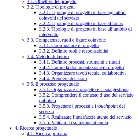
3.1. Obiettivi del progetto
3.2. Tipologie di progetti
3.2.1. Tipologie di progetto in base agli attori
coinvolti nel servizio
3.2.2. Tipologie di progetto in base al focus
3.2.3. Tipologie di progetto in base all’ambito di
intervento
3.3. Competenze, ruoli e figure coinvolte
3.3.1. Coordinatore di progetto
3.3.2. Definire ruoli e responsabilità
3.4. Metodo di lavoro
3.4.1. Definire processi, strumenti e rituali
3.4.2. Curare la documentazione di progetto
3.4.3. Organizzare tavoli tecnici collaborativi
3.4.4. Prendere decisioni
3.5. Il processo progettuale
3.5.1. Organizzare il progetto e la sua gestione
3.5.2. Comprendere il contesto d’uso del servizio
pubblico
3.5.3. Progettare i processi e i
touchpoint
del
servizio
3.5.4. Realizzare l’interfaccia utente del servizio
3.5.5. Validare la soluzione ottenuta
4. Ricerca progettuale
4.1. Ricerca primaria