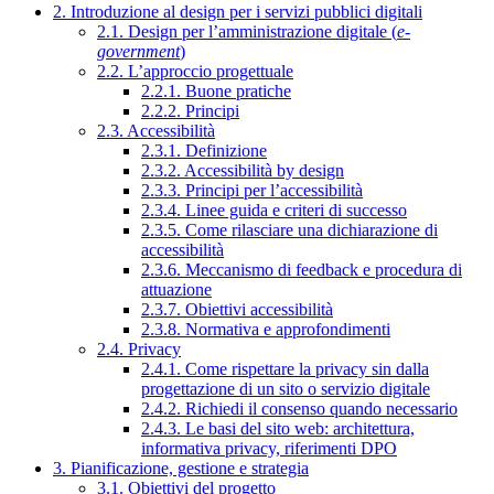
2. Introduzione al design per i servizi pubblici digitali
2.1. Design per l’amministrazione digitale (
e-
government
)
2.2. L’approccio progettuale
2.2.1. Buone pratiche
2.2.2. Principi
2.3. Accessibilità
2.3.1. Definizione
2.3.2. Accessibilità by design
2.3.3. Principi per l’accessibilità
2.3.4. Linee guida e criteri di successo
2.3.5. Come rilasciare una dichiarazione di
accessibilità
2.3.6. Meccanismo di feedback e procedura di
attuazione
2.3.7. Obiettivi accessibilità
2.3.8. Normativa e approfondimenti
2.4. Privacy
2.4.1. Come rispettare la privacy sin dalla
progettazione di un sito o servizio digitale
2.4.2. Richiedi il consenso quando necessario
2.4.3. Le basi del sito web: architettura,
informativa privacy, riferimenti DPO
3. Pianificazione, gestione e strategia
3.1. Obiettivi del progetto