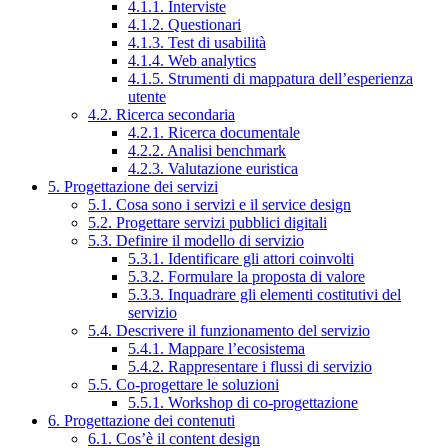
4.1.1. Interviste
4.1.2. Questionari
4.1.3. Test di usabilità
4.1.4. Web analytics
4.1.5. Strumenti di mappatura dell’esperienza
utente
4.2. Ricerca secondaria
4.2.1. Ricerca documentale
4.2.2. Analisi benchmark
4.2.3. Valutazione euristica
5. Progettazione dei servizi
5.1. Cosa sono i servizi e il service design
5.2. Progettare servizi pubblici digitali
5.3. Definire il modello di servizio
5.3.1. Identificare gli attori coinvolti
5.3.2. Formulare la proposta di valore
5.3.3. Inquadrare gli elementi costitutivi del
servizio
5.4. Descrivere il funzionamento del servizio
5.4.1. Mappare l’ecosistema
5.4.2. Rappresentare i flussi di servizio
5.5. Co-progettare le soluzioni
5.5.1. Workshop di co-progettazione
6. Progettazione dei contenuti
6.1. Cos’è il content design