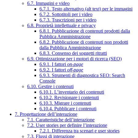
6.7. Immagini e video
6.7.1. Testo alternativo (alt text) per le immagini
6.7.2. Sottotitoli per i video
6.7.3. Trascrizioni per i video
6.8. Proprietà intellettuale e privacy
6.8.1. Pubblicazione di contenuti prodotti dalla
Pubblica Amministrazione
6.8.2. Pubblicazione di contenuti non prodotti
dalla Pubblica Amministrazione
6.8.3. Consenso dei soggetti ritratti
6.9. Ottimizzazione per i motori di ricerca (SEO)
6.9.1. I fattori
on-page
6.9.2. I fattori
off-page
6.9.3. Strumenti di diagnostica SEO: Search
Console
6.10. Gestire i contenuti
6.10.1. L’inventario dei contenuti
6.10.2. Revisionare i contenuti
6.10.3. Migrare i contenuti
6.10.4. Pubblicare i contenuti
7. Progettazione dell’interazione
7.1. Caratteristiche dell’interazione
7.2. User stories per definire l’interazione
7.2.1. Differenza tra scenari e user stories
7.3. Flussi di interazione