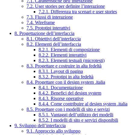
7.1. Caratteristiche dell’interazione
7.2. User stories per definire l’interazione
7.2.1. Differenza tra scenari e user stories
7.3. Flussi di interazione
7.4. Wireframe
7.5. Prototipi interattivi
8. Progettazione dell’interfaccia
8.1. Obiettivi dell’interfaccia
8.2. Elementi dell’interfaccia
8.2.1. Elementi di composizione
8.2.2. Elementi interattivi
8.2.3. Elementi testuali (microtesti)
8.3. Progettare e costruire in alta fedeltà
8.3.1. Layout di pagina
8.3.2. Prototipi in alta fedeltà
8.4. Progettare con il design system .italia
8.4.1. Documentazione
8.4.2. Benefici del design system
8.4.3. Risorse operative
8.4.4. Come contribuire al design system .italia
8.5. Progettare con i modelli di sito e servizi
8.5.1. Vantaggi dell’utilizzo dei modelli
8.5.2. I modelli di sito e servizi disponibili
9. Sviluppo dell’interfaccia
9.1. Approccio allo sviluppo