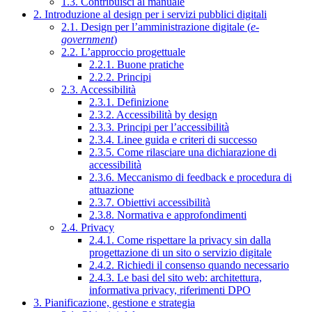
1.3. Contribuisci al manuale
2. Introduzione al design per i servizi pubblici digitali
2.1. Design per l’amministrazione digitale (
e-
government
)
2.2. L’approccio progettuale
2.2.1. Buone pratiche
2.2.2. Principi
2.3. Accessibilità
2.3.1. Definizione
2.3.2. Accessibilità by design
2.3.3. Principi per l’accessibilità
2.3.4. Linee guida e criteri di successo
2.3.5. Come rilasciare una dichiarazione di
accessibilità
2.3.6. Meccanismo di feedback e procedura di
attuazione
2.3.7. Obiettivi accessibilità
2.3.8. Normativa e approfondimenti
2.4. Privacy
2.4.1. Come rispettare la privacy sin dalla
progettazione di un sito o servizio digitale
2.4.2. Richiedi il consenso quando necessario
2.4.3. Le basi del sito web: architettura,
informativa privacy, riferimenti DPO
3. Pianificazione, gestione e strategia