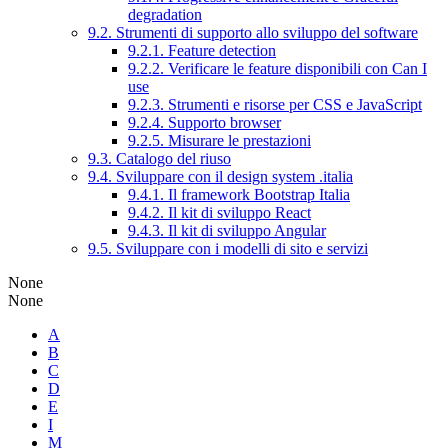
degradation
9.2. Strumenti di supporto allo sviluppo del software
9.2.1. Feature detection
9.2.2. Verificare le feature disponibili con Can I
use
9.2.3. Strumenti e risorse per CSS e JavaScript
9.2.4. Supporto browser
9.2.5. Misurare le prestazioni
9.3. Catalogo del riuso
9.4. Sviluppare con il design system .italia
9.4.1. Il framework Bootstrap Italia
9.4.2. Il kit di sviluppo React
9.4.3. Il kit di sviluppo Angular
9.5. Sviluppare con i modelli di sito e servizi
None
None
A
B
C
D
E
I
M