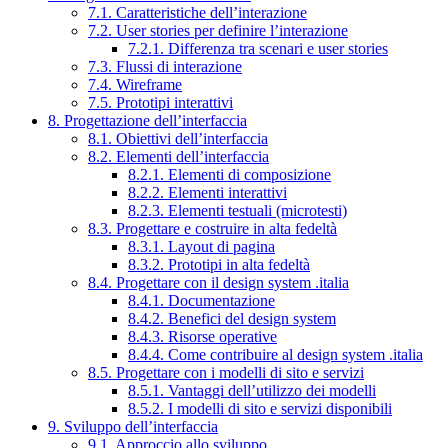
7.1. Caratteristiche dell’interazione
7.2. User stories per definire l’interazione
7.2.1. Differenza tra scenari e user stories
7.3. Flussi di interazione
7.4. Wireframe
7.5. Prototipi interattivi
8. Progettazione dell’interfaccia
8.1. Obiettivi dell’interfaccia
8.2. Elementi dell’interfaccia
8.2.1. Elementi di composizione
8.2.2. Elementi interattivi
8.2.3. Elementi testuali (microtesti)
8.3. Progettare e costruire in alta fedeltà
8.3.1. Layout di pagina
8.3.2. Prototipi in alta fedeltà
8.4. Progettare con il design system .italia
8.4.1. Documentazione
8.4.2. Benefici del design system
8.4.3. Risorse operative
8.4.4. Come contribuire al design system .italia
8.5. Progettare con i modelli di sito e servizi
8.5.1. Vantaggi dell’utilizzo dei modelli
8.5.2. I modelli di sito e servizi disponibili
9. Sviluppo dell’interfaccia
9.1. Approccio allo sviluppo