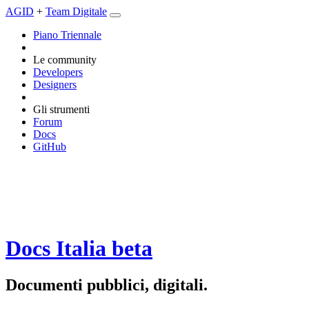
AGID
+
Team Digitale
Piano Triennale
Le community
Developers
Designers
Gli strumenti
Forum
Docs
GitHub
Docs Italia
beta
Documenti pubblici, digitali.