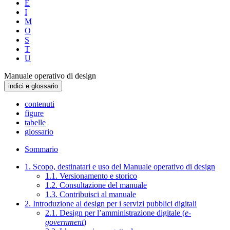
E
I
M
O
S
T
U
Manuale operativo di design
indici e glossario
contenuti
figure
tabelle
glossario
Sommario
1. Scopo, destinatari e uso del Manuale operativo di design
1.1. Versionamento e storico
1.2. Consultazione del manuale
1.3. Contribuisci al manuale
2. Introduzione al design per i servizi pubblici digitali
2.1. Design per l’amministrazione digitale (
e-
government
)