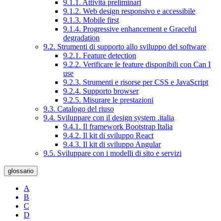
9.1.1. Attività preliminari
9.1.2. Web design responsivo e accessibile
9.1.3. Mobile first
9.1.4. Progressive enhancement e Graceful
degradation
9.2. Strumenti di supporto allo sviluppo del software
9.2.1. Feature detection
9.2.2. Verificare le feature disponibili con Can I
use
9.2.3. Strumenti e risorse per CSS e JavaScript
9.2.4. Supporto browser
9.2.5. Misurare le prestazioni
9.3. Catalogo del riuso
9.4. Sviluppare con il design system .italia
9.4.1. Il framework Bootstrap Italia
9.4.2. Il kit di sviluppo React
9.4.3. Il kit di sviluppo Angular
9.5. Sviluppare con i modelli di sito e servizi
glossario
A
B
C
D