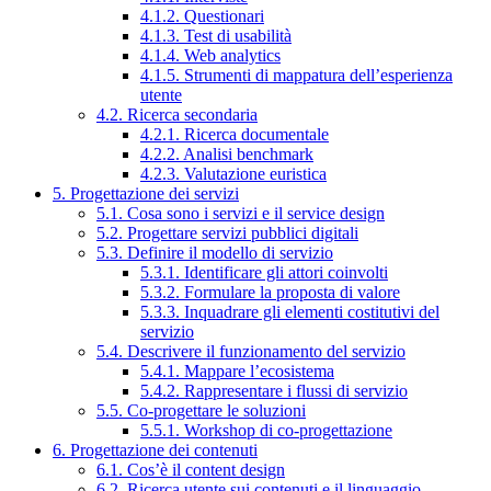
4.1.2. Questionari
4.1.3. Test di usabilità
4.1.4. Web analytics
4.1.5. Strumenti di mappatura dell’esperienza
utente
4.2. Ricerca secondaria
4.2.1. Ricerca documentale
4.2.2. Analisi benchmark
4.2.3. Valutazione euristica
5. Progettazione dei servizi
5.1. Cosa sono i servizi e il service design
5.2. Progettare servizi pubblici digitali
5.3. Definire il modello di servizio
5.3.1. Identificare gli attori coinvolti
5.3.2. Formulare la proposta di valore
5.3.3. Inquadrare gli elementi costitutivi del
servizio
5.4. Descrivere il funzionamento del servizio
5.4.1. Mappare l’ecosistema
5.4.2. Rappresentare i flussi di servizio
5.5. Co-progettare le soluzioni
5.5.1. Workshop di co-progettazione
6. Progettazione dei contenuti
6.1. Cos’è il content design
6.2. Ricerca utente sui contenuti e il linguaggio