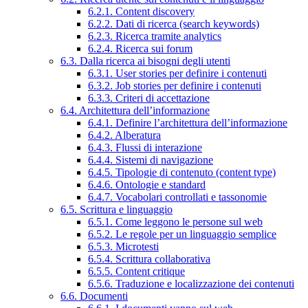
6.2.1. Content discovery
6.2.2. Dati di ricerca (search keywords)
6.2.3. Ricerca tramite analytics
6.2.4. Ricerca sui forum
6.3. Dalla ricerca ai bisogni degli utenti
6.3.1. User stories per definire i contenuti
6.3.2. Job stories per definire i contenuti
6.3.3. Criteri di accettazione
6.4. Architettura dell’informazione
6.4.1. Definire l’architettura dell’informazione
6.4.2. Alberatura
6.4.3. Flussi di interazione
6.4.4. Sistemi di navigazione
6.4.5. Tipologie di contenuto (content type)
6.4.6. Ontologie e standard
6.4.7. Vocabolari controllati e tassonomie
6.5. Scrittura e linguaggio
6.5.1. Come leggono le persone sul web
6.5.2. Le regole per un linguaggio semplice
6.5.3. Microtesti
6.5.4. Scrittura collaborativa
6.5.5. Content critique
6.5.6. Traduzione e localizzazione dei contenuti
6.6. Documenti