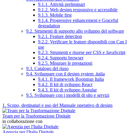
9.1.1. Attività preliminari
9.1.2. Web design responsivo e accessibile
9.1.3. Mobile first
9.1.4. Progressive enhancement e Graceful
degradation
9.2. Strumenti di supporto allo sviluppo del software
9.2.1. Feature detection
9.2.2. Verificare le feature disponibili con Can I
use
9.2.3. Strumenti e risorse per CSS e JavaScript
9.2.4. Supporto browser
9.2.5. Misurare le prestazioni
9.3. Catalogo del riuso
9.4. Sviluppare con il design system .italia
9.4.1. Il framework Bootstrap Italia
9.4.2. Il kit di sviluppo React
9.4.3. Il kit di sviluppo Angular
9.5. Sviluppare con i modelli di sito e servizi
1. Scopo, destinatari e uso del Manuale operativo di design
Team per la Trasformazione Digitale
in collaborazione con
Agenzia per l'Italia Digitale