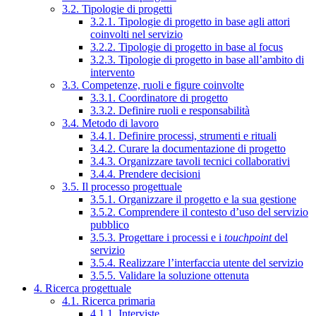
3.2. Tipologie di progetti
3.2.1. Tipologie di progetto in base agli attori
coinvolti nel servizio
3.2.2. Tipologie di progetto in base al focus
3.2.3. Tipologie di progetto in base all’ambito di
intervento
3.3. Competenze, ruoli e figure coinvolte
3.3.1. Coordinatore di progetto
3.3.2. Definire ruoli e responsabilità
3.4. Metodo di lavoro
3.4.1. Definire processi, strumenti e rituali
3.4.2. Curare la documentazione di progetto
3.4.3. Organizzare tavoli tecnici collaborativi
3.4.4. Prendere decisioni
3.5. Il processo progettuale
3.5.1. Organizzare il progetto e la sua gestione
3.5.2. Comprendere il contesto d’uso del servizio
pubblico
3.5.3. Progettare i processi e i
touchpoint
del
servizio
3.5.4. Realizzare l’interfaccia utente del servizio
3.5.5. Validare la soluzione ottenuta
4. Ricerca progettuale
4.1. Ricerca primaria
4.1.1. Interviste