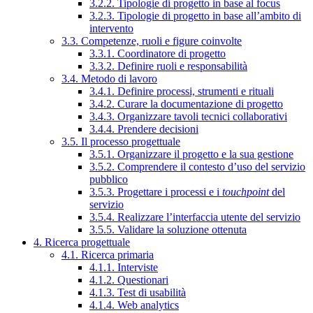
3.2.2. Tipologie di progetto in base al focus
3.2.3. Tipologie di progetto in base all’ambito di
intervento
3.3. Competenze, ruoli e figure coinvolte
3.3.1. Coordinatore di progetto
3.3.2. Definire ruoli e responsabilità
3.4. Metodo di lavoro
3.4.1. Definire processi, strumenti e rituali
3.4.2. Curare la documentazione di progetto
3.4.3. Organizzare tavoli tecnici collaborativi
3.4.4. Prendere decisioni
3.5. Il processo progettuale
3.5.1. Organizzare il progetto e la sua gestione
3.5.2. Comprendere il contesto d’uso del servizio
pubblico
3.5.3. Progettare i processi e i
touchpoint
del
servizio
3.5.4. Realizzare l’interfaccia utente del servizio
3.5.5. Validare la soluzione ottenuta
4. Ricerca progettuale
4.1. Ricerca primaria
4.1.1. Interviste
4.1.2. Questionari
4.1.3. Test di usabilità
4.1.4. Web analytics