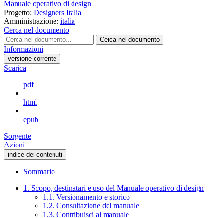
Manuale operativo di design
Progetto:
Designers Italia
Amministrazione:
italia
Cerca nel documento
Cerca nel documento
Informazioni
versione-corrente
Scarica
pdf
html
epub
Sorgente
Azioni
indice dei contenuti
Sommario
1. Scopo, destinatari e uso del Manuale operativo di design
1.1. Versionamento e storico
1.2. Consultazione del manuale
1.3. Contribuisci al manuale