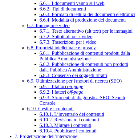
6.6.1. I documenti vanno sul web
6.6.2. Tipi di documenti
6.6.3. Formato di lettura dei documenti elettronici
6.6.4. Modalità di produzione dei documenti
6.7. Immagini e video
6.7.1. Testo alternativo (alt text) per le immagini
6.7.2. Sottotitoli per i video
6.7.3. Trascrizioni per i video
6.8. Proprietà intellettuale e privacy
6.8.1. Pubblicazione di contenuti prodotti dalla
Pubblica Amministrazione
6.8.2. Pubblicazione di contenuti non prodotti
dalla Pubblica Amministrazione
6.8.3. Consenso dei soggetti ritratti
6.9. Ottimizzazione per i motori di ricerca (SEO)
6.9.1. I fattori
on-page
6.9.2. I fattori
off-page
6.9.3. Strumenti di diagnostica SEO: Search
Console
6.10. Gestire i contenuti
6.10.1. L’inventario dei contenuti
6.10.2. Revisionare i contenuti
6.10.3. Migrare i contenuti
6.10.4. Pubblicare i contenuti
7. Progettazione dell’interazione