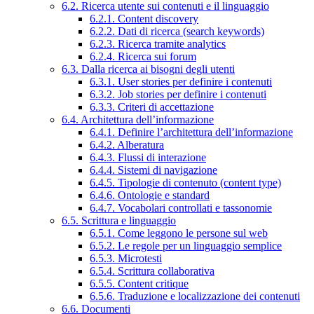
6.2. Ricerca utente sui contenuti e il linguaggio
6.2.1. Content discovery
6.2.2. Dati di ricerca (search keywords)
6.2.3. Ricerca tramite analytics
6.2.4. Ricerca sui forum
6.3. Dalla ricerca ai bisogni degli utenti
6.3.1. User stories per definire i contenuti
6.3.2. Job stories per definire i contenuti
6.3.3. Criteri di accettazione
6.4. Architettura dell’informazione
6.4.1. Definire l’architettura dell’informazione
6.4.2. Alberatura
6.4.3. Flussi di interazione
6.4.4. Sistemi di navigazione
6.4.5. Tipologie di contenuto (content type)
6.4.6. Ontologie e standard
6.4.7. Vocabolari controllati e tassonomie
6.5. Scrittura e linguaggio
6.5.1. Come leggono le persone sul web
6.5.2. Le regole per un linguaggio semplice
6.5.3. Microtesti
6.5.4. Scrittura collaborativa
6.5.5. Content critique
6.5.6. Traduzione e localizzazione dei contenuti
6.6. Documenti