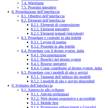
7.4. Wireframe
7.5. Prototipi interattivi
8. Progettazione dell’interfaccia
8.1. Obiettivi dell’interfaccia
8.2. Elementi dell’interfaccia
8.2.1. Elementi di composizione
8.2.2. Elementi interattivi
8.2.3. Elementi testuali (microtesti)
8.3. Progettare e costruire in alta fedeltà
8.3.1. Layout di pagina
8.3.2. Prototipi in alta fedeltà
8.4. Progettare con il design system .italia
8.4.1. Documentazione
8.4.2. Benefici del design system
8.4.3. Risorse operative
8.4.4. Come contribuire al design system .italia
8.5. Progettare con i modelli di sito e servizi
8.5.1. Vantaggi dell’utilizzo dei modelli
8.5.2. I modelli di sito e servizi disponibili
9. Sviluppo dell’interfaccia
9.1. Approccio allo sviluppo
9.1.1. Attività preliminari
9.1.2. Web design responsivo e accessibile
9.1.3. Mobile first
9.1.4. Progressive enhancement e Graceful