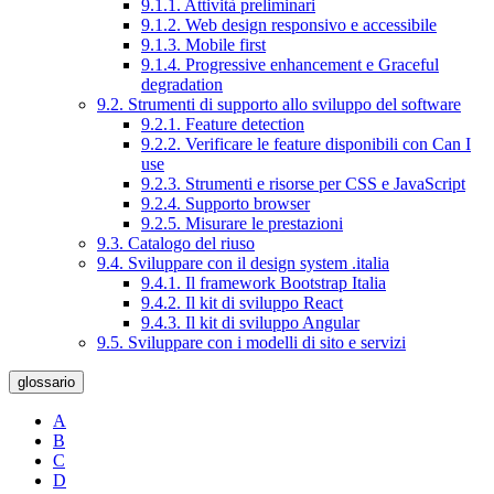
9.1.1. Attività preliminari
9.1.2. Web design responsivo e accessibile
9.1.3. Mobile first
9.1.4. Progressive enhancement e Graceful
degradation
9.2. Strumenti di supporto allo sviluppo del software
9.2.1. Feature detection
9.2.2. Verificare le feature disponibili con Can I
use
9.2.3. Strumenti e risorse per CSS e JavaScript
9.2.4. Supporto browser
9.2.5. Misurare le prestazioni
9.3. Catalogo del riuso
9.4. Sviluppare con il design system .italia
9.4.1. Il framework Bootstrap Italia
9.4.2. Il kit di sviluppo React
9.4.3. Il kit di sviluppo Angular
9.5. Sviluppare con i modelli di sito e servizi
glossario
A
B
C
D