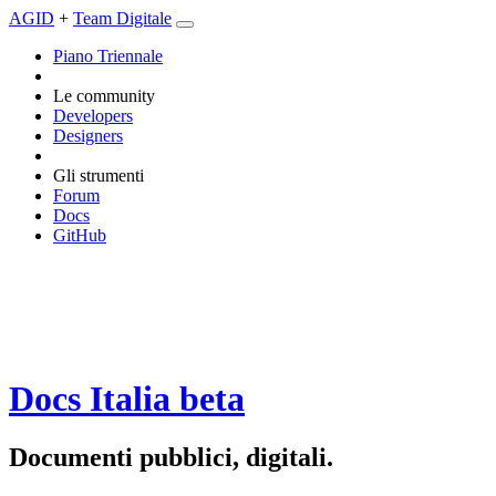
AGID
+
Team Digitale
Piano Triennale
Le community
Developers
Designers
Gli strumenti
Forum
Docs
GitHub
Docs Italia
beta
Documenti pubblici, digitali.