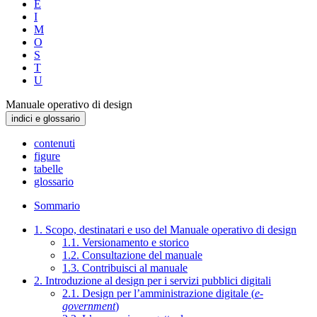
E
I
M
O
S
T
U
Manuale operativo di design
indici e glossario
contenuti
figure
tabelle
glossario
Sommario
1. Scopo, destinatari e uso del Manuale operativo di design
1.1. Versionamento e storico
1.2. Consultazione del manuale
1.3. Contribuisci al manuale
2. Introduzione al design per i servizi pubblici digitali
2.1. Design per l’amministrazione digitale (
e-
government
)