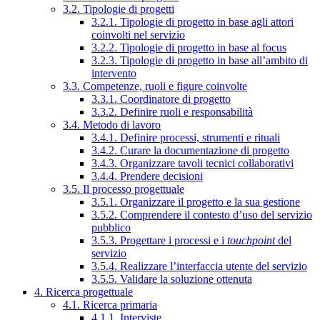
3.2. Tipologie di progetti
3.2.1. Tipologie di progetto in base agli attori
coinvolti nel servizio
3.2.2. Tipologie di progetto in base al focus
3.2.3. Tipologie di progetto in base all’ambito di
intervento
3.3. Competenze, ruoli e figure coinvolte
3.3.1. Coordinatore di progetto
3.3.2. Definire ruoli e responsabilità
3.4. Metodo di lavoro
3.4.1. Definire processi, strumenti e rituali
3.4.2. Curare la documentazione di progetto
3.4.3. Organizzare tavoli tecnici collaborativi
3.4.4. Prendere decisioni
3.5. Il processo progettuale
3.5.1. Organizzare il progetto e la sua gestione
3.5.2. Comprendere il contesto d’uso del servizio
pubblico
3.5.3. Progettare i processi e i
touchpoint
del
servizio
3.5.4. Realizzare l’interfaccia utente del servizio
3.5.5. Validare la soluzione ottenuta
4. Ricerca progettuale
4.1. Ricerca primaria
4.1.1. Interviste