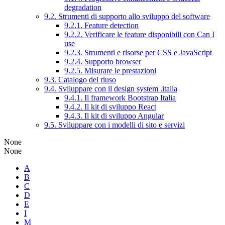
degradation
9.2. Strumenti di supporto allo sviluppo del software
9.2.1. Feature detection
9.2.2. Verificare le feature disponibili con Can I
use
9.2.3. Strumenti e risorse per CSS e JavaScript
9.2.4. Supporto browser
9.2.5. Misurare le prestazioni
9.3. Catalogo del riuso
9.4. Sviluppare con il design system .italia
9.4.1. Il framework Bootstrap Italia
9.4.2. Il kit di sviluppo React
9.4.3. Il kit di sviluppo Angular
9.5. Sviluppare con i modelli di sito e servizi
None
None
A
B
C
D
E
I
M