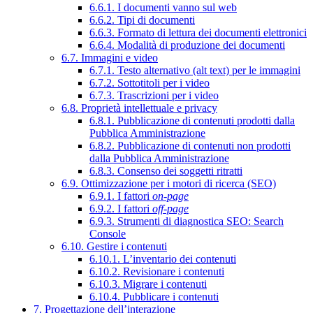
6.6.1. I documenti vanno sul web
6.6.2. Tipi di documenti
6.6.3. Formato di lettura dei documenti elettronici
6.6.4. Modalità di produzione dei documenti
6.7. Immagini e video
6.7.1. Testo alternativo (alt text) per le immagini
6.7.2. Sottotitoli per i video
6.7.3. Trascrizioni per i video
6.8. Proprietà intellettuale e privacy
6.8.1. Pubblicazione di contenuti prodotti dalla
Pubblica Amministrazione
6.8.2. Pubblicazione di contenuti non prodotti
dalla Pubblica Amministrazione
6.8.3. Consenso dei soggetti ritratti
6.9. Ottimizzazione per i motori di ricerca (SEO)
6.9.1. I fattori
on-page
6.9.2. I fattori
off-page
6.9.3. Strumenti di diagnostica SEO: Search
Console
6.10. Gestire i contenuti
6.10.1. L’inventario dei contenuti
6.10.2. Revisionare i contenuti
6.10.3. Migrare i contenuti
6.10.4. Pubblicare i contenuti
7. Progettazione dell’interazione