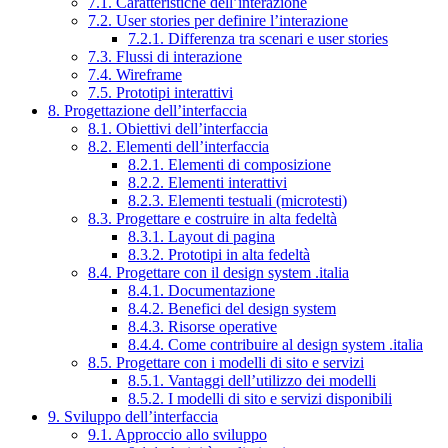
7.1. Caratteristiche dell’interazione
7.2. User stories per definire l’interazione
7.2.1. Differenza tra scenari e user stories
7.3. Flussi di interazione
7.4. Wireframe
7.5. Prototipi interattivi
8. Progettazione dell’interfaccia
8.1. Obiettivi dell’interfaccia
8.2. Elementi dell’interfaccia
8.2.1. Elementi di composizione
8.2.2. Elementi interattivi
8.2.3. Elementi testuali (microtesti)
8.3. Progettare e costruire in alta fedeltà
8.3.1. Layout di pagina
8.3.2. Prototipi in alta fedeltà
8.4. Progettare con il design system .italia
8.4.1. Documentazione
8.4.2. Benefici del design system
8.4.3. Risorse operative
8.4.4. Come contribuire al design system .italia
8.5. Progettare con i modelli di sito e servizi
8.5.1. Vantaggi dell’utilizzo dei modelli
8.5.2. I modelli di sito e servizi disponibili
9. Sviluppo dell’interfaccia
9.1. Approccio allo sviluppo