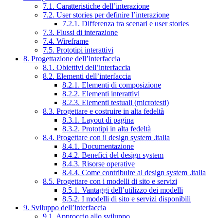
7.1. Caratteristiche dell’interazione
7.2. User stories per definire l’interazione
7.2.1. Differenza tra scenari e user stories
7.3. Flussi di interazione
7.4. Wireframe
7.5. Prototipi interattivi
8. Progettazione dell’interfaccia
8.1. Obiettivi dell’interfaccia
8.2. Elementi dell’interfaccia
8.2.1. Elementi di composizione
8.2.2. Elementi interattivi
8.2.3. Elementi testuali (microtesti)
8.3. Progettare e costruire in alta fedeltà
8.3.1. Layout di pagina
8.3.2. Prototipi in alta fedeltà
8.4. Progettare con il design system .italia
8.4.1. Documentazione
8.4.2. Benefici del design system
8.4.3. Risorse operative
8.4.4. Come contribuire al design system .italia
8.5. Progettare con i modelli di sito e servizi
8.5.1. Vantaggi dell’utilizzo dei modelli
8.5.2. I modelli di sito e servizi disponibili
9. Sviluppo dell’interfaccia
9.1. Approccio allo sviluppo