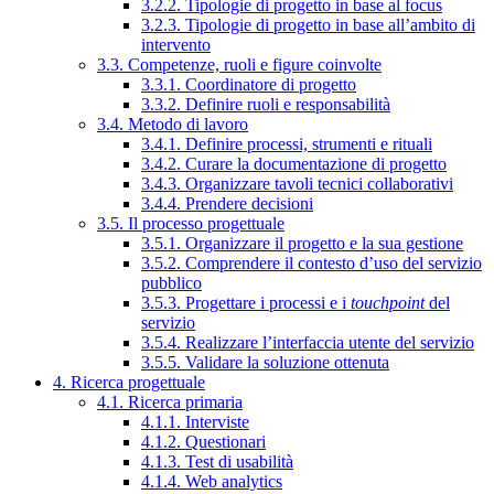
3.2.2. Tipologie di progetto in base al focus
3.2.3. Tipologie di progetto in base all’ambito di
intervento
3.3. Competenze, ruoli e figure coinvolte
3.3.1. Coordinatore di progetto
3.3.2. Definire ruoli e responsabilità
3.4. Metodo di lavoro
3.4.1. Definire processi, strumenti e rituali
3.4.2. Curare la documentazione di progetto
3.4.3. Organizzare tavoli tecnici collaborativi
3.4.4. Prendere decisioni
3.5. Il processo progettuale
3.5.1. Organizzare il progetto e la sua gestione
3.5.2. Comprendere il contesto d’uso del servizio
pubblico
3.5.3. Progettare i processi e i
touchpoint
del
servizio
3.5.4. Realizzare l’interfaccia utente del servizio
3.5.5. Validare la soluzione ottenuta
4. Ricerca progettuale
4.1. Ricerca primaria
4.1.1. Interviste
4.1.2. Questionari
4.1.3. Test di usabilità
4.1.4. Web analytics