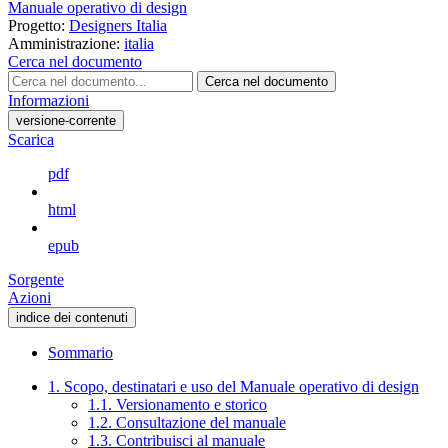
Manuale operativo di design
Progetto:
Designers Italia
Amministrazione:
italia
Cerca nel documento
Cerca nel documento
Informazioni
versione-corrente
Scarica
pdf
html
epub
Sorgente
Azioni
indice dei contenuti
Sommario
1. Scopo, destinatari e uso del Manuale operativo di design
1.1. Versionamento e storico
1.2. Consultazione del manuale
1.3. Contribuisci al manuale