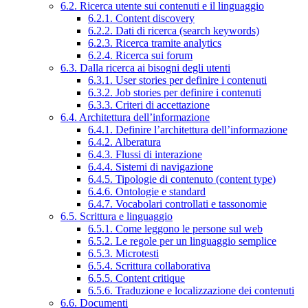
6.2. Ricerca utente sui contenuti e il linguaggio
6.2.1. Content discovery
6.2.2. Dati di ricerca (search keywords)
6.2.3. Ricerca tramite analytics
6.2.4. Ricerca sui forum
6.3. Dalla ricerca ai bisogni degli utenti
6.3.1. User stories per definire i contenuti
6.3.2. Job stories per definire i contenuti
6.3.3. Criteri di accettazione
6.4. Architettura dell’informazione
6.4.1. Definire l’architettura dell’informazione
6.4.2. Alberatura
6.4.3. Flussi di interazione
6.4.4. Sistemi di navigazione
6.4.5. Tipologie di contenuto (content type)
6.4.6. Ontologie e standard
6.4.7. Vocabolari controllati e tassonomie
6.5. Scrittura e linguaggio
6.5.1. Come leggono le persone sul web
6.5.2. Le regole per un linguaggio semplice
6.5.3. Microtesti
6.5.4. Scrittura collaborativa
6.5.5. Content critique
6.5.6. Traduzione e localizzazione dei contenuti
6.6. Documenti