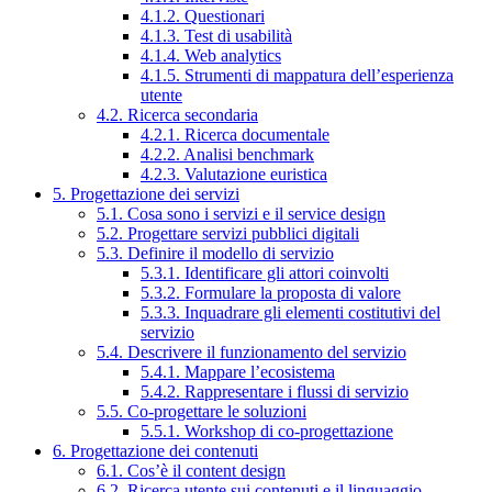
4.1.2. Questionari
4.1.3. Test di usabilità
4.1.4. Web analytics
4.1.5. Strumenti di mappatura dell’esperienza
utente
4.2. Ricerca secondaria
4.2.1. Ricerca documentale
4.2.2. Analisi benchmark
4.2.3. Valutazione euristica
5. Progettazione dei servizi
5.1. Cosa sono i servizi e il service design
5.2. Progettare servizi pubblici digitali
5.3. Definire il modello di servizio
5.3.1. Identificare gli attori coinvolti
5.3.2. Formulare la proposta di valore
5.3.3. Inquadrare gli elementi costitutivi del
servizio
5.4. Descrivere il funzionamento del servizio
5.4.1. Mappare l’ecosistema
5.4.2. Rappresentare i flussi di servizio
5.5. Co-progettare le soluzioni
5.5.1. Workshop di co-progettazione
6. Progettazione dei contenuti
6.1. Cos’è il content design
6.2. Ricerca utente sui contenuti e il linguaggio