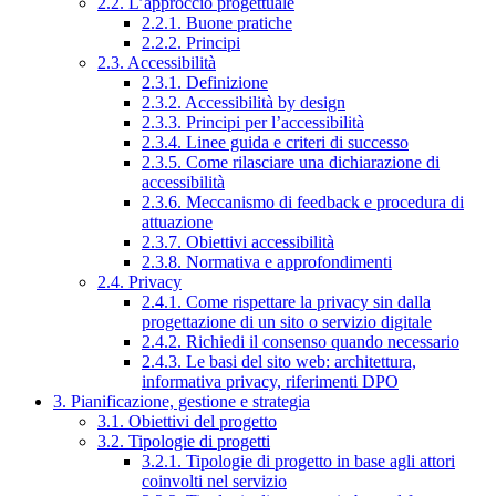
2.2. L’approccio progettuale
2.2.1. Buone pratiche
2.2.2. Principi
2.3. Accessibilità
2.3.1. Definizione
2.3.2. Accessibilità by design
2.3.3. Principi per l’accessibilità
2.3.4. Linee guida e criteri di successo
2.3.5. Come rilasciare una dichiarazione di
accessibilità
2.3.6. Meccanismo di feedback e procedura di
attuazione
2.3.7. Obiettivi accessibilità
2.3.8. Normativa e approfondimenti
2.4. Privacy
2.4.1. Come rispettare la privacy sin dalla
progettazione di un sito o servizio digitale
2.4.2. Richiedi il consenso quando necessario
2.4.3. Le basi del sito web: architettura,
informativa privacy, riferimenti DPO
3. Pianificazione, gestione e strategia
3.1. Obiettivi del progetto
3.2. Tipologie di progetti
3.2.1. Tipologie di progetto in base agli attori
coinvolti nel servizio