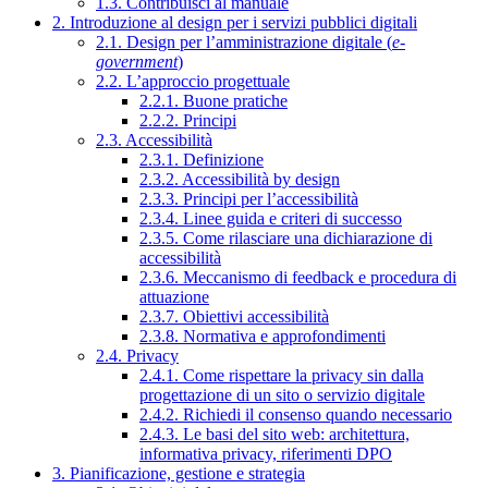
1.3. Contribuisci al manuale
2. Introduzione al design per i servizi pubblici digitali
2.1. Design per l’amministrazione digitale (
e-
government
)
2.2. L’approccio progettuale
2.2.1. Buone pratiche
2.2.2. Principi
2.3. Accessibilità
2.3.1. Definizione
2.3.2. Accessibilità by design
2.3.3. Principi per l’accessibilità
2.3.4. Linee guida e criteri di successo
2.3.5. Come rilasciare una dichiarazione di
accessibilità
2.3.6. Meccanismo di feedback e procedura di
attuazione
2.3.7. Obiettivi accessibilità
2.3.8. Normativa e approfondimenti
2.4. Privacy
2.4.1. Come rispettare la privacy sin dalla
progettazione di un sito o servizio digitale
2.4.2. Richiedi il consenso quando necessario
2.4.3. Le basi del sito web: architettura,
informativa privacy, riferimenti DPO
3. Pianificazione, gestione e strategia