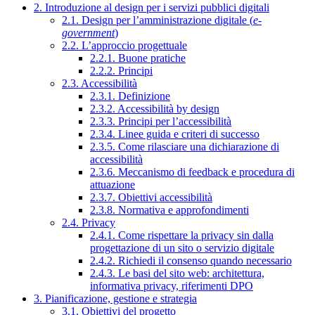
2. Introduzione al design per i servizi pubblici digitali
2.1. Design per l’amministrazione digitale (
e-
government
)
2.2. L’approccio progettuale
2.2.1. Buone pratiche
2.2.2. Principi
2.3. Accessibilità
2.3.1. Definizione
2.3.2. Accessibilità by design
2.3.3. Principi per l’accessibilità
2.3.4. Linee guida e criteri di successo
2.3.5. Come rilasciare una dichiarazione di
accessibilità
2.3.6. Meccanismo di feedback e procedura di
attuazione
2.3.7. Obiettivi accessibilità
2.3.8. Normativa e approfondimenti
2.4. Privacy
2.4.1. Come rispettare la privacy sin dalla
progettazione di un sito o servizio digitale
2.4.2. Richiedi il consenso quando necessario
2.4.3. Le basi del sito web: architettura,
informativa privacy, riferimenti DPO
3. Pianificazione, gestione e strategia
3.1. Obiettivi del progetto