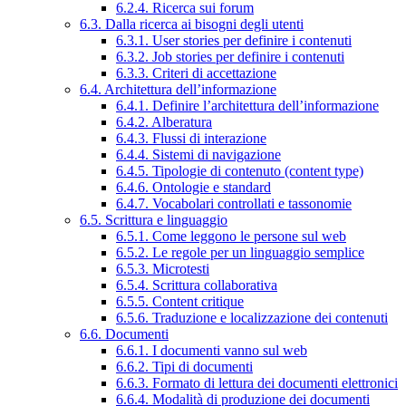
6.2.4. Ricerca sui forum
6.3. Dalla ricerca ai bisogni degli utenti
6.3.1. User stories per definire i contenuti
6.3.2. Job stories per definire i contenuti
6.3.3. Criteri di accettazione
6.4. Architettura dell’informazione
6.4.1. Definire l’architettura dell’informazione
6.4.2. Alberatura
6.4.3. Flussi di interazione
6.4.4. Sistemi di navigazione
6.4.5. Tipologie di contenuto (content type)
6.4.6. Ontologie e standard
6.4.7. Vocabolari controllati e tassonomie
6.5. Scrittura e linguaggio
6.5.1. Come leggono le persone sul web
6.5.2. Le regole per un linguaggio semplice
6.5.3. Microtesti
6.5.4. Scrittura collaborativa
6.5.5. Content critique
6.5.6. Traduzione e localizzazione dei contenuti
6.6. Documenti
6.6.1. I documenti vanno sul web
6.6.2. Tipi di documenti
6.6.3. Formato di lettura dei documenti elettronici
6.6.4. Modalità di produzione dei documenti