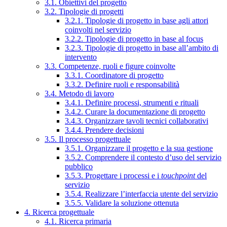
3.1. Obiettivi del progetto
3.2. Tipologie di progetti
3.2.1. Tipologie di progetto in base agli attori
coinvolti nel servizio
3.2.2. Tipologie di progetto in base al focus
3.2.3. Tipologie di progetto in base all’ambito di
intervento
3.3. Competenze, ruoli e figure coinvolte
3.3.1. Coordinatore di progetto
3.3.2. Definire ruoli e responsabilità
3.4. Metodo di lavoro
3.4.1. Definire processi, strumenti e rituali
3.4.2. Curare la documentazione di progetto
3.4.3. Organizzare tavoli tecnici collaborativi
3.4.4. Prendere decisioni
3.5. Il processo progettuale
3.5.1. Organizzare il progetto e la sua gestione
3.5.2. Comprendere il contesto d’uso del servizio
pubblico
3.5.3. Progettare i processi e i
touchpoint
del
servizio
3.5.4. Realizzare l’interfaccia utente del servizio
3.5.5. Validare la soluzione ottenuta
4. Ricerca progettuale
4.1. Ricerca primaria