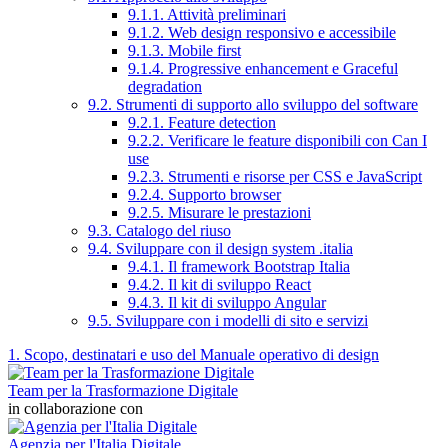
9.1.1. Attività preliminari
9.1.2. Web design responsivo e accessibile
9.1.3. Mobile first
9.1.4. Progressive enhancement e Graceful
degradation
9.2. Strumenti di supporto allo sviluppo del software
9.2.1. Feature detection
9.2.2. Verificare le feature disponibili con Can I
use
9.2.3. Strumenti e risorse per CSS e JavaScript
9.2.4. Supporto browser
9.2.5. Misurare le prestazioni
9.3. Catalogo del riuso
9.4. Sviluppare con il design system .italia
9.4.1. Il framework Bootstrap Italia
9.4.2. Il kit di sviluppo React
9.4.3. Il kit di sviluppo Angular
9.5. Sviluppare con i modelli di sito e servizi
1. Scopo, destinatari e uso del Manuale operativo di design
Team per la Trasformazione Digitale
in collaborazione con
Agenzia per l'Italia Digitale