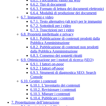
6.6.1. I documenti vanno sul web
6.6.2. Tipi di documenti
6.6.3. Formato di lettura dei documenti elettronici
6.6.4. Modalità di produzione dei documenti
6.7. Immagini e video
6.7.1. Testo alternativo (alt text) per le immagini
6.7.2. Sottotitoli per i video
6.7.3. Trascrizioni per i video
6.8. Proprietà intellettuale e privacy
6.8.1. Pubblicazione di contenuti prodotti dalla
Pubblica Amministrazione
6.8.2. Pubblicazione di contenuti non prodotti
dalla Pubblica Amministrazione
6.8.3. Consenso dei soggetti ritratti
6.9. Ottimizzazione per i motori di ricerca (SEO)
6.9.1. I fattori
on-page
6.9.2. I fattori
off-page
6.9.3. Strumenti di diagnostica SEO: Search
Console
6.10. Gestire i contenuti
6.10.1. L’inventario dei contenuti
6.10.2. Revisionare i contenuti
6.10.3. Migrare i contenuti
6.10.4. Pubblicare i contenuti
7. Progettazione dell’interazione