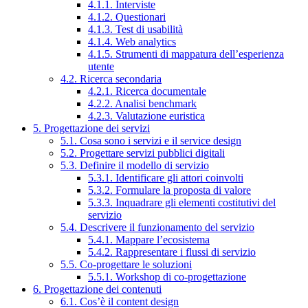
4.1.1. Interviste
4.1.2. Questionari
4.1.3. Test di usabilità
4.1.4. Web analytics
4.1.5. Strumenti di mappatura dell’esperienza
utente
4.2. Ricerca secondaria
4.2.1. Ricerca documentale
4.2.2. Analisi benchmark
4.2.3. Valutazione euristica
5. Progettazione dei servizi
5.1. Cosa sono i servizi e il service design
5.2. Progettare servizi pubblici digitali
5.3. Definire il modello di servizio
5.3.1. Identificare gli attori coinvolti
5.3.2. Formulare la proposta di valore
5.3.3. Inquadrare gli elementi costitutivi del
servizio
5.4. Descrivere il funzionamento del servizio
5.4.1. Mappare l’ecosistema
5.4.2. Rappresentare i flussi di servizio
5.5. Co-progettare le soluzioni
5.5.1. Workshop di co-progettazione
6. Progettazione dei contenuti
6.1. Cos’è il content design