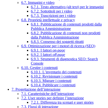
6.7. Immagini e video
6.7.1. Testo alternativo (alt text) per le immagini
6.7.2. Sottotitoli per i video
6.7.3. Trascrizioni per i video
6.8. Proprietà intellettuale e privacy
6.8.1. Pubblicazione di contenuti prodotti dalla
Pubblica Amministrazione
6.8.2. Pubblicazione di contenuti non prodotti
dalla Pubblica Amministrazione
6.8.3. Consenso dei soggetti ritratti
6.9. Ottimizzazione per i motori di ricerca (SEO)
6.9.1. I fattori
on-page
6.9.2. I fattori
off-page
6.9.3. Strumenti di diagnostica SEO: Search
Console
6.10. Gestire i contenuti
6.10.1. L’inventario dei contenuti
6.10.2. Revisionare i contenuti
6.10.3. Migrare i contenuti
6.10.4. Pubblicare i contenuti
7. Progettazione dell’interazione
7.1. Caratteristiche dell’interazione
7.2. User stories per definire l’interazione
7.2.1. Differenza tra scenari e user stories
7.3. Flussi di interazione