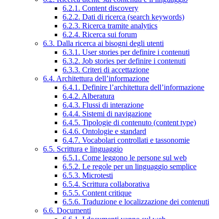
6.2.1. Content discovery
6.2.2. Dati di ricerca (search keywords)
6.2.3. Ricerca tramite analytics
6.2.4. Ricerca sui forum
6.3. Dalla ricerca ai bisogni degli utenti
6.3.1. User stories per definire i contenuti
6.3.2. Job stories per definire i contenuti
6.3.3. Criteri di accettazione
6.4. Architettura dell’informazione
6.4.1. Definire l’architettura dell’informazione
6.4.2. Alberatura
6.4.3. Flussi di interazione
6.4.4. Sistemi di navigazione
6.4.5. Tipologie di contenuto (content type)
6.4.6. Ontologie e standard
6.4.7. Vocabolari controllati e tassonomie
6.5. Scrittura e linguaggio
6.5.1. Come leggono le persone sul web
6.5.2. Le regole per un linguaggio semplice
6.5.3. Microtesti
6.5.4. Scrittura collaborativa
6.5.5. Content critique
6.5.6. Traduzione e localizzazione dei contenuti
6.6. Documenti