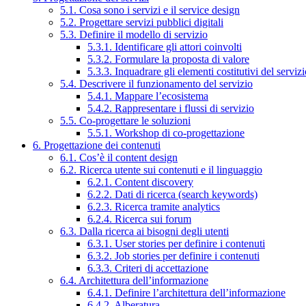
5.1. Cosa sono i servizi e il service design
5.2. Progettare servizi pubblici digitali
5.3. Definire il modello di servizio
5.3.1. Identificare gli attori coinvolti
5.3.2. Formulare la proposta di valore
5.3.3. Inquadrare gli elementi costitutivi del serviz
5.4. Descrivere il funzionamento del servizio
5.4.1. Mappare l’ecosistema
5.4.2. Rappresentare i flussi di servizio
5.5. Co-progettare le soluzioni
5.5.1. Workshop di co-progettazione
6. Progettazione dei contenuti
6.1. Cos’è il content design
6.2. Ricerca utente sui contenuti e il linguaggio
6.2.1. Content discovery
6.2.2. Dati di ricerca (search keywords)
6.2.3. Ricerca tramite analytics
6.2.4. Ricerca sui forum
6.3. Dalla ricerca ai bisogni degli utenti
6.3.1. User stories per definire i contenuti
6.3.2. Job stories per definire i contenuti
6.3.3. Criteri di accettazione
6.4. Architettura dell’informazione
6.4.1. Definire l’architettura dell’informazione
6.4.2. Alberatura