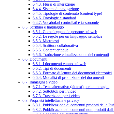
6.4.3. Flussi di interazione
6.4.4. Sistemi di navigazione
6.4.5. Tipologie di contenuto (content type)
6.4.6. Ontologie e standard
6.4.7. Vocabolari controllati e tassonomie
6.5. Scrittura e linguaggio
6.5.1. Come leggono le persone sul web
6.5.2. Le regole per un linguaggio semplice
6.5.3. Microtesti
6.5.4. Scrittura collaborativa
6.5.5. Content critique
6.5.6. Traduzione e localizzazione dei contenuti
6.6. Documenti
6.6.1. I documenti vanno sul web
6.6.2. Tipi di documenti
6.6.3. Formato di lettura dei documenti elettronici
6.6.4. Modalità di produzione dei documenti
6.7. Immagini e video
6.7.1. Testo alternativo (alt text) per le immagini
6.7.2. Sottotitoli per i video
6.7.3. Trascrizioni per i video
6.8. Proprietà intellettuale e privacy
6.8.1. Pubblicazione di contenuti prodotti dalla P
6.8.2. Pubblicazione di contenuti non prodotti dal