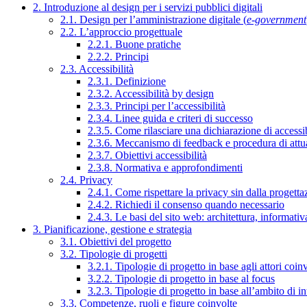
2. Introduzione al design per i servizi pubblici digitali
2.1. Design per l’amministrazione digitale (
e-government
2.2. L’approccio progettuale
2.2.1. Buone pratiche
2.2.2. Principi
2.3. Accessibilità
2.3.1. Definizione
2.3.2. Accessibilità by design
2.3.3. Principi per l’accessibilità
2.3.4. Linee guida e criteri di successo
2.3.5. Come rilasciare una dichiarazione di accessib
2.3.6. Meccanismo di feedback e procedura di attu
2.3.7. Obiettivi accessibilità
2.3.8. Normativa e approfondimenti
2.4. Privacy
2.4.1. Come rispettare la privacy sin dalla progettaz
2.4.2. Richiedi il consenso quando necessario
2.4.3. Le basi del sito web: architettura, informati
3. Pianificazione, gestione e strategia
3.1. Obiettivi del progetto
3.2. Tipologie di progetti
3.2.1. Tipologie di progetto in base agli attori coinv
3.2.2. Tipologie di progetto in base al focus
3.2.3. Tipologie di progetto in base all’ambito di i
3.3. Competenze, ruoli e figure coinvolte