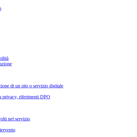
)
ilità
azione
ione di un sito o servizio digitale
va privacy, riferimenti DPO
olti nel servizio
ntervento