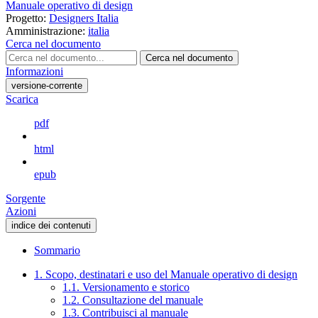
Manuale operativo di design
Progetto:
Designers Italia
Amministrazione:
italia
Cerca nel documento
Cerca nel documento
Informazioni
versione-corrente
Scarica
pdf
html
epub
Sorgente
Azioni
indice dei contenuti
Sommario
1. Scopo, destinatari e uso del Manuale operativo di design
1.1. Versionamento e storico
1.2. Consultazione del manuale
1.3. Contribuisci al manuale