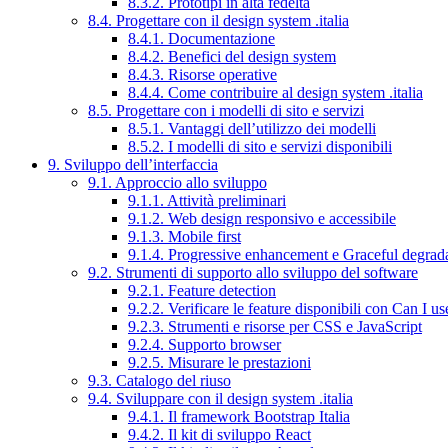
8.3.2. Prototipi in alta fedeltà
8.4. Progettare con il design system .italia
8.4.1. Documentazione
8.4.2. Benefici del design system
8.4.3. Risorse operative
8.4.4. Come contribuire al design system .italia
8.5. Progettare con i modelli di sito e servizi
8.5.1. Vantaggi dell’utilizzo dei modelli
8.5.2. I modelli di sito e servizi disponibili
9. Sviluppo dell’interfaccia
9.1. Approccio allo sviluppo
9.1.1. Attività preliminari
9.1.2. Web design responsivo e accessibile
9.1.3. Mobile first
9.1.4. Progressive enhancement e Graceful degrad
9.2. Strumenti di supporto allo sviluppo del software
9.2.1. Feature detection
9.2.2. Verificare le feature disponibili con Can I us
9.2.3. Strumenti e risorse per CSS e JavaScript
9.2.4. Supporto browser
9.2.5. Misurare le prestazioni
9.3. Catalogo del riuso
9.4. Sviluppare con il design system .italia
9.4.1. Il framework Bootstrap Italia
9.4.2. Il kit di sviluppo React