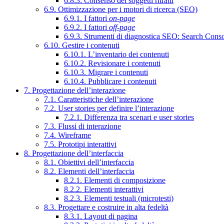
6.8.3. Consenso dei soggetti ritratti
6.9. Ottimizzazione per i motori di ricerca (SEO)
6.9.1. I fattori
on-page
6.9.2. I fattori
off-page
6.9.3. Strumenti di diagnostica SEO: Search Cons
6.10. Gestire i contenuti
6.10.1. L’inventario dei contenuti
6.10.2. Revisionare i contenuti
6.10.3. Migrare i contenuti
6.10.4. Pubblicare i contenuti
7. Progettazione dell’interazione
7.1. Caratteristiche dell’interazione
7.2. User stories per definire l’interazione
7.2.1. Differenza tra scenari e user stories
7.3. Flussi di interazione
7.4. Wireframe
7.5. Prototipi interattivi
8. Progettazione dell’interfaccia
8.1. Obiettivi dell’interfaccia
8.2. Elementi dell’interfaccia
8.2.1. Elementi di composizione
8.2.2. Elementi interattivi
8.2.3. Elementi testuali (microtesti)
8.3. Progettare e costruire in alta fedeltà
8.3.1. Layout di pagina