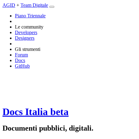
AGID
+
Team Digitale
Piano Triennale
Le community
Developers
Designers
Gli strumenti
Forum
Docs
GitHub
Docs Italia
beta
Documenti pubblici, digitali.