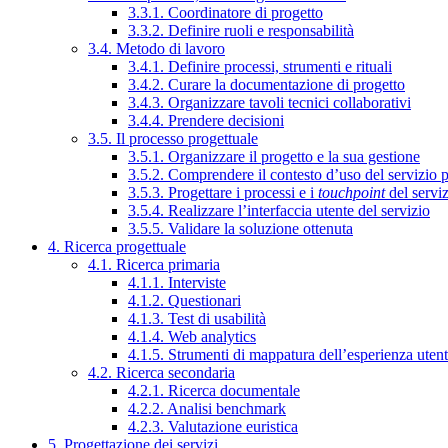
3.3.1. Coordinatore di progetto
3.3.2. Definire ruoli e responsabilità
3.4. Metodo di lavoro
3.4.1. Definire processi, strumenti e rituali
3.4.2. Curare la documentazione di progetto
3.4.3. Organizzare tavoli tecnici collaborativi
3.4.4. Prendere decisioni
3.5. Il processo progettuale
3.5.1. Organizzare il progetto e la sua gestione
3.5.2. Comprendere il contesto d’uso del servizio 
3.5.3. Progettare i processi e i
touchpoint
del servi
3.5.4. Realizzare l’interfaccia utente del servizio
3.5.5. Validare la soluzione ottenuta
4. Ricerca progettuale
4.1. Ricerca primaria
4.1.1. Interviste
4.1.2. Questionari
4.1.3. Test di usabilità
4.1.4. Web analytics
4.1.5. Strumenti di mappatura dell’esperienza uten
4.2. Ricerca secondaria
4.2.1. Ricerca documentale
4.2.2. Analisi benchmark
4.2.3. Valutazione euristica
5. Progettazione dei servizi