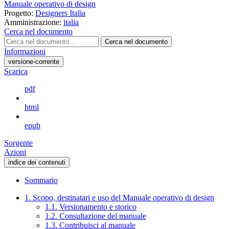
Manuale operativo di design
Progetto:
Designers Italia
Amministrazione:
italia
Cerca nel documento
Cerca nel documento
Informazioni
versione-corrente
Scarica
pdf
html
epub
Sorgente
Azioni
indice dei contenuti
Sommario
1. Scopo, destinatari e uso del Manuale operativo di design
1.1. Versionamento e storico
1.2. Consultazione del manuale
1.3. Contribuisci al manuale