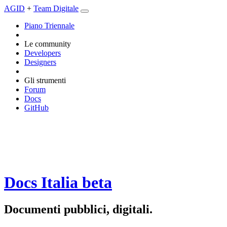
AGID
+
Team Digitale
Piano Triennale
Le community
Developers
Designers
Gli strumenti
Forum
Docs
GitHub
Docs Italia
beta
Documenti pubblici, digitali.