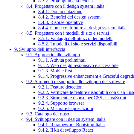
8.3.2. Prototipi in alta fedeltà
8.4. Progettare con il design system .italia
8.4.1. Documentazione
8.4.2. Benefici del design system
8.4.3. Risorse operative
8.4.4. Come contribuire al design system .italia
8.5. Progettare con i modelli di sito e servizi
8.5.1. Vantaggi dell’utilizzo dei modelli
8.5.2. I modelli di sito e servizi disponibili
9. Sviluppo dell’interfaccia
9.1. Approccio allo sviluppo
9.1.1. Attività preliminari
9.1.2. Web design responsivo e accessibile
9.1.3. Mobile first
9.1.4. Progressive enhancement e Graceful degrad
9.2. Strumenti di supporto allo sviluppo del software
9.2.1. Feature detection
9.2.2. Verificare le feature disponibili con Can I us
9.2.3. Strumenti e risorse per CSS e JavaScript
9.2.4. Supporto browser
9.2.5. Misurare le prestazioni
9.3. Catalogo del riuso
9.4. Sviluppare con il design system .italia
9.4.1. Il framework Bootstrap Italia
9.4.2. Il kit di sviluppo React