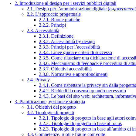
2. Introduzione al design per i servizi pubblici digitali
2.1. Design per l’amministrazione digitale (
e-government
2.2. L’approccio progettuale
2.2.1. Buone pratiche
2.2.2. Principi
2.3. Accessibilità
2.3.1. Definizione
2.3.2. Accessibilità by design
2.3.3. Principi per l’accessibilità
2.3.4. Linee guida e criteri di successo
2.3.5. Come rilasciare una dichiarazione di accessib
2.3.6. Meccanismo di feedback e procedura di attu
2.3.7. Obiettivi accessibilità
2.3.8. Normativa e approfondimenti
2.4. Privacy
2.4.1. Come rispettare la privacy sin dalla progettaz
2.4.2. Richiedi il consenso quando necessario
2.4.3. Le basi del sito web: architettura, informati
3. Pianificazione, gestione e strategia
3.1. Obiettivi del progetto
3.2. Tipologie di progetti
3.2.1. Tipologie di progetto in base agli attori coinv
3.2.2. Tipologie di progetto in base al focus
3.2.3. Tipologie di progetto in base all’ambito di i
3.3. Competenze, ruoli e figure coinvolte