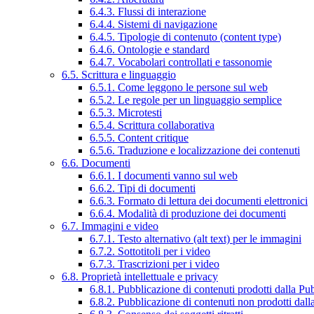
6.4.3. Flussi di interazione
6.4.4. Sistemi di navigazione
6.4.5. Tipologie di contenuto (content type)
6.4.6. Ontologie e standard
6.4.7. Vocabolari controllati e tassonomie
6.5. Scrittura e linguaggio
6.5.1. Come leggono le persone sul web
6.5.2. Le regole per un linguaggio semplice
6.5.3. Microtesti
6.5.4. Scrittura collaborativa
6.5.5. Content critique
6.5.6. Traduzione e localizzazione dei contenuti
6.6. Documenti
6.6.1. I documenti vanno sul web
6.6.2. Tipi di documenti
6.6.3. Formato di lettura dei documenti elettronici
6.6.4. Modalità di produzione dei documenti
6.7. Immagini e video
6.7.1. Testo alternativo (alt text) per le immagini
6.7.2. Sottotitoli per i video
6.7.3. Trascrizioni per i video
6.8. Proprietà intellettuale e privacy
6.8.1. Pubblicazione di contenuti prodotti dalla P
6.8.2. Pubblicazione di contenuti non prodotti dal