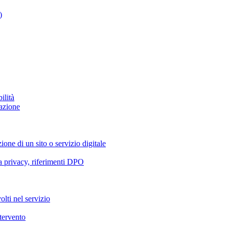
)
ilità
azione
ione di un sito o servizio digitale
va privacy, riferimenti DPO
olti nel servizio
ntervento