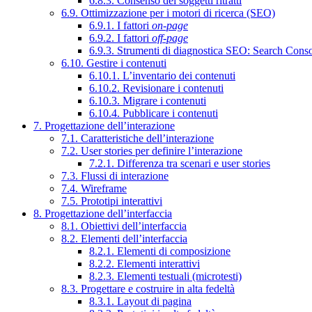
6.8.3. Consenso dei soggetti ritratti
6.9. Ottimizzazione per i motori di ricerca (SEO)
6.9.1. I fattori
on-page
6.9.2. I fattori
off-page
6.9.3. Strumenti di diagnostica SEO: Search Cons
6.10. Gestire i contenuti
6.10.1. L’inventario dei contenuti
6.10.2. Revisionare i contenuti
6.10.3. Migrare i contenuti
6.10.4. Pubblicare i contenuti
7. Progettazione dell’interazione
7.1. Caratteristiche dell’interazione
7.2. User stories per definire l’interazione
7.2.1. Differenza tra scenari e user stories
7.3. Flussi di interazione
7.4. Wireframe
7.5. Prototipi interattivi
8. Progettazione dell’interfaccia
8.1. Obiettivi dell’interfaccia
8.2. Elementi dell’interfaccia
8.2.1. Elementi di composizione
8.2.2. Elementi interattivi
8.2.3. Elementi testuali (microtesti)
8.3. Progettare e costruire in alta fedeltà
8.3.1. Layout di pagina