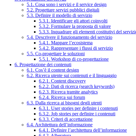
5.1. Cosa sono i servizi e il service design
5.2. Progettare servizi pubblici digitali
5.3. Definire il modello di servizio
5.3.1. Identificare gli attori coinvolti
5.3.2. Formulare la proposta di valore
5.3.3. Inquadrare gli elementi costitutivi del serviz
5.4. Descrivere il funzionamento del servizio
5.4.1. Mappare l’ecosistema
5.4.2. Rappresentare i flussi di servizio
5.5. Co-progettare le soluzioni
5.5.1. Workshop di co-progettazione
6. Progettazione dei contenuti
6.1. Cos’è il content design
6.2. Ricerca utente sui contenuti e il linguaggio
6.2.1. Content discovery
6.2.2. Dati di ricerca (search keywords)
6.2.3. Ricerca tramite analytics
6.2.4. Ricerca sui forum
6.3. Dalla ricerca ai bisogni degli utenti
6.3.1. User stories per definire i contenuti
6.3.2. Job stories per definire i contenuti
6.3.3. Criteri di accettazione
6.4. Architettura dell’informazione
6.4.1. Definire l’architettura dell’informazione
6.4.2. Alberatura