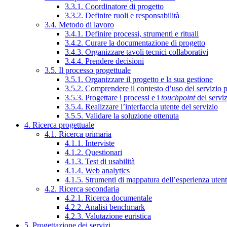
3.3.1. Coordinatore di progetto
3.3.2. Definire ruoli e responsabilità
3.4. Metodo di lavoro
3.4.1. Definire processi, strumenti e rituali
3.4.2. Curare la documentazione di progetto
3.4.3. Organizzare tavoli tecnici collaborativi
3.4.4. Prendere decisioni
3.5. Il processo progettuale
3.5.1. Organizzare il progetto e la sua gestione
3.5.2. Comprendere il contesto d’uso del servizio 
3.5.3. Progettare i processi e i
touchpoint
del servi
3.5.4. Realizzare l’interfaccia utente del servizio
3.5.5. Validare la soluzione ottenuta
4. Ricerca progettuale
4.1. Ricerca primaria
4.1.1. Interviste
4.1.2. Questionari
4.1.3. Test di usabilità
4.1.4. Web analytics
4.1.5. Strumenti di mappatura dell’esperienza uten
4.2. Ricerca secondaria
4.2.1. Ricerca documentale
4.2.2. Analisi benchmark
4.2.3. Valutazione euristica
5. Progettazione dei servizi