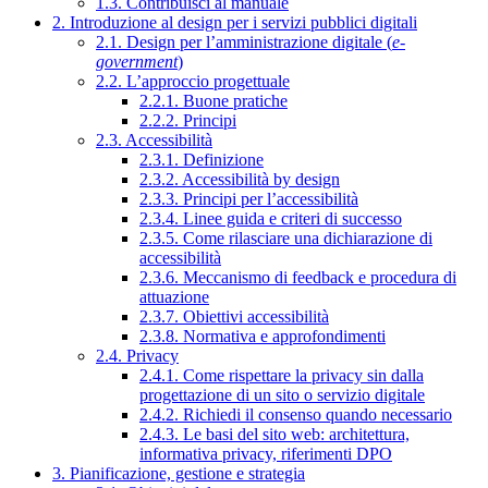
1.3. Contribuisci al manuale
2. Introduzione al design per i servizi pubblici digitali
2.1. Design per l’amministrazione digitale (
e-
government
)
2.2. L’approccio progettuale
2.2.1. Buone pratiche
2.2.2. Principi
2.3. Accessibilità
2.3.1. Definizione
2.3.2. Accessibilità by design
2.3.3. Principi per l’accessibilità
2.3.4. Linee guida e criteri di successo
2.3.5. Come rilasciare una dichiarazione di
accessibilità
2.3.6. Meccanismo di feedback e procedura di
attuazione
2.3.7. Obiettivi accessibilità
2.3.8. Normativa e approfondimenti
2.4. Privacy
2.4.1. Come rispettare la privacy sin dalla
progettazione di un sito o servizio digitale
2.4.2. Richiedi il consenso quando necessario
2.4.3. Le basi del sito web: architettura,
informativa privacy, riferimenti DPO
3. Pianificazione, gestione e strategia