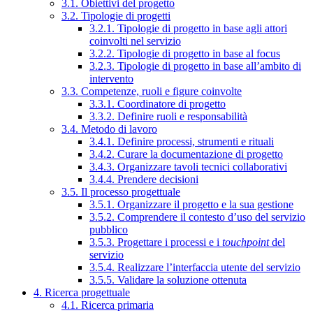
3.1. Obiettivi del progetto
3.2. Tipologie di progetti
3.2.1. Tipologie di progetto in base agli attori
coinvolti nel servizio
3.2.2. Tipologie di progetto in base al focus
3.2.3. Tipologie di progetto in base all’ambito di
intervento
3.3. Competenze, ruoli e figure coinvolte
3.3.1. Coordinatore di progetto
3.3.2. Definire ruoli e responsabilità
3.4. Metodo di lavoro
3.4.1. Definire processi, strumenti e rituali
3.4.2. Curare la documentazione di progetto
3.4.3. Organizzare tavoli tecnici collaborativi
3.4.4. Prendere decisioni
3.5. Il processo progettuale
3.5.1. Organizzare il progetto e la sua gestione
3.5.2. Comprendere il contesto d’uso del servizio
pubblico
3.5.3. Progettare i processi e i
touchpoint
del
servizio
3.5.4. Realizzare l’interfaccia utente del servizio
3.5.5. Validare la soluzione ottenuta
4. Ricerca progettuale
4.1. Ricerca primaria