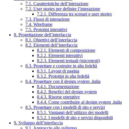
7.1. Caratteristiche dell’interazione
7.2. User stories per definire l’interazione
7.2.1. Differenza tra scenari e user stories
7.3. Flussi di interazione
7.4. Wireframe
7.5. Prototipi interattivi
8. Progettazione dell’interfaccia
8.1. Obiettivi dell’interfaccia
8.2. Elementi dell’interfaccia
8.2.1. Elementi di composizione
8.2.2. Elementi interattivi
8.2.3. Elementi testuali (microtesti)
8.3. Progettare e costruire in alta fedeltà
8.3.1. Layout di pagina
8.3.2. Prototipi in alta fedeltà
8.4. Progettare con il design system .italia
8.4.1. Documentazione
8.4.2. Benefici del design system
8.4.3. Risorse operative
8.4.4. Come contribuire al design system .italia
8.5. Progettare con i modelli di sito e servizi
8.5.1. Vantaggi dell’utilizzo dei modelli
8.5.2. I modelli di sito e servizi disponibili
9. Sviluppo dell’interfaccia
9.1. Approccio allo sviluppo