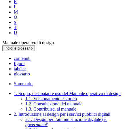
E
I
M
O
S
T
U
Manuale operativo di design
indici e glossario
contenuti
figure
tabelle
glossario
Sommario
1. Scopo, destinatari e uso del Manuale operativo di design
1.1. Versionamento e storico
1.2. Consultazione del manuale
1.3. Contribuisci al manuale
2. Introduzione al design per i servizi pubblici digitali
2.1. Design per l’amministrazione digitale (
e-
government
)