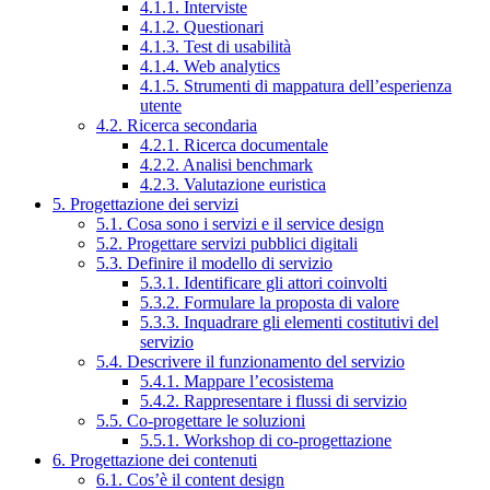
4.1.1. Interviste
4.1.2. Questionari
4.1.3. Test di usabilità
4.1.4. Web analytics
4.1.5. Strumenti di mappatura dell’esperienza
utente
4.2. Ricerca secondaria
4.2.1. Ricerca documentale
4.2.2. Analisi benchmark
4.2.3. Valutazione euristica
5. Progettazione dei servizi
5.1. Cosa sono i servizi e il service design
5.2. Progettare servizi pubblici digitali
5.3. Definire il modello di servizio
5.3.1. Identificare gli attori coinvolti
5.3.2. Formulare la proposta di valore
5.3.3. Inquadrare gli elementi costitutivi del
servizio
5.4. Descrivere il funzionamento del servizio
5.4.1. Mappare l’ecosistema
5.4.2. Rappresentare i flussi di servizio
5.5. Co-progettare le soluzioni
5.5.1. Workshop di co-progettazione
6. Progettazione dei contenuti
6.1. Cos’è il content design