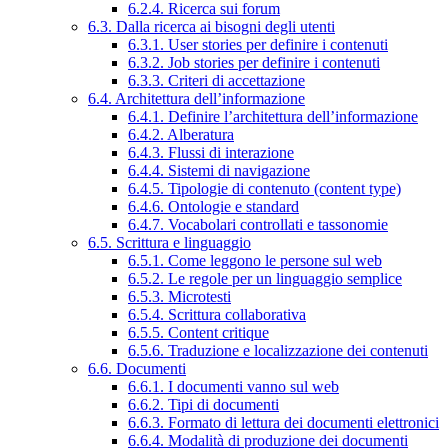
6.2.4. Ricerca sui forum
6.3. Dalla ricerca ai bisogni degli utenti
6.3.1. User stories per definire i contenuti
6.3.2. Job stories per definire i contenuti
6.3.3. Criteri di accettazione
6.4. Architettura dell’informazione
6.4.1. Definire l’architettura dell’informazione
6.4.2. Alberatura
6.4.3. Flussi di interazione
6.4.4. Sistemi di navigazione
6.4.5. Tipologie di contenuto (content type)
6.4.6. Ontologie e standard
6.4.7. Vocabolari controllati e tassonomie
6.5. Scrittura e linguaggio
6.5.1. Come leggono le persone sul web
6.5.2. Le regole per un linguaggio semplice
6.5.3. Microtesti
6.5.4. Scrittura collaborativa
6.5.5. Content critique
6.5.6. Traduzione e localizzazione dei contenuti
6.6. Documenti
6.6.1. I documenti vanno sul web
6.6.2. Tipi di documenti
6.6.3. Formato di lettura dei documenti elettronici
6.6.4. Modalità di produzione dei documenti