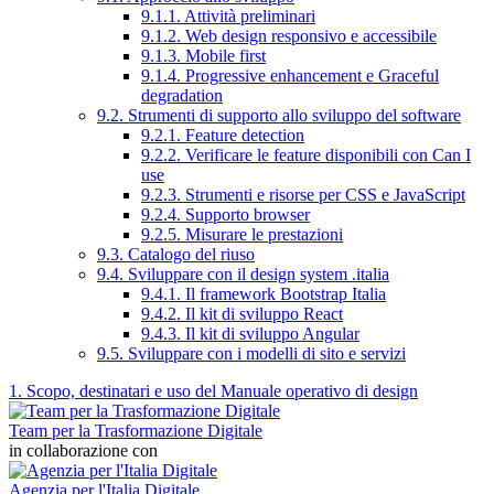
9.1.1. Attività preliminari
9.1.2. Web design responsivo e accessibile
9.1.3. Mobile first
9.1.4. Progressive enhancement e Graceful
degradation
9.2. Strumenti di supporto allo sviluppo del software
9.2.1. Feature detection
9.2.2. Verificare le feature disponibili con Can I
use
9.2.3. Strumenti e risorse per CSS e JavaScript
9.2.4. Supporto browser
9.2.5. Misurare le prestazioni
9.3. Catalogo del riuso
9.4. Sviluppare con il design system .italia
9.4.1. Il framework Bootstrap Italia
9.4.2. Il kit di sviluppo React
9.4.3. Il kit di sviluppo Angular
9.5. Sviluppare con i modelli di sito e servizi
1. Scopo, destinatari e uso del Manuale operativo di design
Team per la Trasformazione Digitale
in collaborazione con
Agenzia per l'Italia Digitale