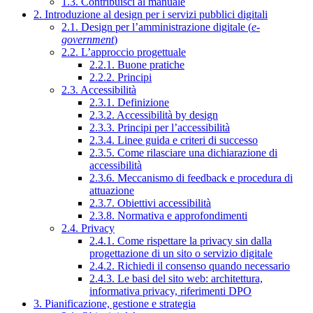
1.3. Contribuisci al manuale
2. Introduzione al design per i servizi pubblici digitali
2.1. Design per l’amministrazione digitale (
e-
government
)
2.2. L’approccio progettuale
2.2.1. Buone pratiche
2.2.2. Principi
2.3. Accessibilità
2.3.1. Definizione
2.3.2. Accessibilità by design
2.3.3. Principi per l’accessibilità
2.3.4. Linee guida e criteri di successo
2.3.5. Come rilasciare una dichiarazione di
accessibilità
2.3.6. Meccanismo di feedback e procedura di
attuazione
2.3.7. Obiettivi accessibilità
2.3.8. Normativa e approfondimenti
2.4. Privacy
2.4.1. Come rispettare la privacy sin dalla
progettazione di un sito o servizio digitale
2.4.2. Richiedi il consenso quando necessario
2.4.3. Le basi del sito web: architettura,
informativa privacy, riferimenti DPO
3. Pianificazione, gestione e strategia