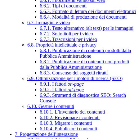
6.6.1. I documenti vanno sul web
6.6.2. Tipi di documenti
6.6.3. Formato di lettura dei documenti elettronici
6.6.4. Modalità di produzione dei documenti
6.7. Immagini e video
6.7.1. Testo alternativo (alt text) per le immagini
6.7.2. Sottotitoli per i video
6.7.3. Trascrizioni per i video
6.8. Proprietà intellettuale e privacy
6.8.1. Pubblicazione di contenuti prodotti dalla
Pubblica Amministrazione
6.8.2. Pubblicazione di contenuti non prodotti
dalla Pubblica Amministrazione
6.8.3. Consenso dei soggetti ritratti
6.9. Ottimizzazione per i motori di ricerca (SEO)
6.9.1. I fattori
on-page
6.9.2. I fattori
off-page
6.9.3. Strumenti di diagnostica SEO: Search
Console
6.10. Gestire i contenuti
6.10.1. L’inventario dei contenuti
6.10.2. Revisionare i contenuti
6.10.3. Migrare i contenuti
6.10.4. Pubblicare i contenuti
7. Progettazione dell’interazione