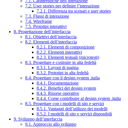
7.1. Caratteristiche dell’interazione
7.2. User stories per definire l’interazione
7.2.1. Differenza tra scenari e user stories
7.3. Flussi di interazione
7.4. Wireframe
7.5. Prototipi interattivi
8. Progettazione dell’interfaccia
8.1. Obiettivi dell’interfaccia
8.2. Elementi dell’interfaccia
8.2.1. Elementi di composizione
8.2.2. Elementi interattivi
8.2.3. Elementi testuali (microtesti)
8.3. Progettare e costruire in alta fedeltà
8.3.1. Layout di pagina
8.3.2. Prototipi in alta fedeltà
8.4. Progettare con il design system .italia
8.4.1. Documentazione
8.4.2. Benefici del design system
8.4.3. Risorse operative
8.4.4. Come contribuire al design system .italia
8.5. Progettare con i modelli di sito e servizi
8.5.1. Vantaggi dell’utilizzo dei modelli
8.5.2. I modelli di sito e servizi disponibili
9. Sviluppo dell’interfaccia
9.1. Approccio allo sviluppo