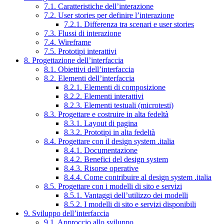
7.1. Caratteristiche dell’interazione
7.2. User stories per definire l’interazione
7.2.1. Differenza tra scenari e user stories
7.3. Flussi di interazione
7.4. Wireframe
7.5. Prototipi interattivi
8. Progettazione dell’interfaccia
8.1. Obiettivi dell’interfaccia
8.2. Elementi dell’interfaccia
8.2.1. Elementi di composizione
8.2.2. Elementi interattivi
8.2.3. Elementi testuali (microtesti)
8.3. Progettare e costruire in alta fedeltà
8.3.1. Layout di pagina
8.3.2. Prototipi in alta fedeltà
8.4. Progettare con il design system .italia
8.4.1. Documentazione
8.4.2. Benefici del design system
8.4.3. Risorse operative
8.4.4. Come contribuire al design system .italia
8.5. Progettare con i modelli di sito e servizi
8.5.1. Vantaggi dell’utilizzo dei modelli
8.5.2. I modelli di sito e servizi disponibili
9. Sviluppo dell’interfaccia
9.1. Approccio allo sviluppo