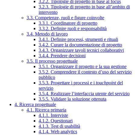
3.2.2. Tipologie di progetto in base al focus
3.2.3. Tipologie di progetto in base all’ambito di
intervento
3.3. Competenze, ruoli e figure coinvolte
3.3.1. Coordinatore di progetto
3.3.2. Definire ruoli e responsabilità
3.4. Metodo di lavoro
3.4.1. Definire processi, strumenti e rituali
3.4.2. Curare la documentazione di progetto
3.4.3. Organizzare tavoli tecnici collaborativi
3.4.4. Prendere decisioni
3.5. Il processo progettuale
3.5.1. Organizzare il progetto e la sua gestione
3.5.2. Comprendere il contesto d’uso del servizio
pubblico
3.5.3. Progettare i processi e i
touchpoint
del
servizio
3.5.4. Realizzare l’interfaccia utente del servizio
3.5.5. Validare la soluzione ottenuta
4. Ricerca progettuale
4.1. Ricerca primaria
4.1.1. Interviste
4.1.2. Questionari
4.1.3. Test di usabilità
4.1.4. Web analytics