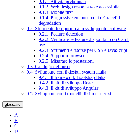
9.1.1. Attività preliminari
9.1.2. Web design responsivo e accessibile
9.1.3. Mobile first
9.1.4. Progressive enhancement e Graceful
degradation
9.2. Strumenti di supporto allo sviluppo del software
9.2.1. Feature detection
9.2.2. Verificare le feature disponibili con Can I
use
9.2.3. Strumenti e risorse per CSS e JavaScript
9.2.4. Supporto browser
9.2.5. Misurare le prestazioni
9.3. Catalogo del riuso
9.4. Sviluppare con il design system .italia
9.4.1. Il framework Bootstrap Italia
9.4.2. Il kit di sviluppo React
9.4.3. Il kit di sviluppo Angular
9.5. Sviluppare con i modelli di sito e servizi
glossario
A
B
C
D