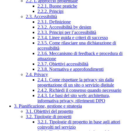
2.2. L’approccio progettuale
2.2.1. Buone pratiche
2.2.2. Principi
2.3. Accessibilità
2.3.1. Definizione
2.3.2. Accessibilità by design
2.3.3. Principi per l’accessibilità
2.3.4. Linee guida e criteri di successo
2.3.5. Come rilasciare una dichiarazione di
accessibilità
2.3.6. Meccanismo di feedback e procedura di
attuazione
2.3.7. Obiettivi accessibilità
2.3.8. Normativa e approfondimenti
2.4. Privacy
2.4.1. Come rispettare la privacy sin dalla
progettazione di un sito o servizio digitale
2.4.2. Richiedi il consenso quando necessario
2.4.3. Le basi del sito web: architettura,
informativa privacy, riferimenti DPO
3. Pianificazione, gestione e strategia
3.1. Obiettivi del progetto
3.2. Tipologie di progetti
3.2.1. Tipologie di progetto in base agli attori
coinvolti nel servizio