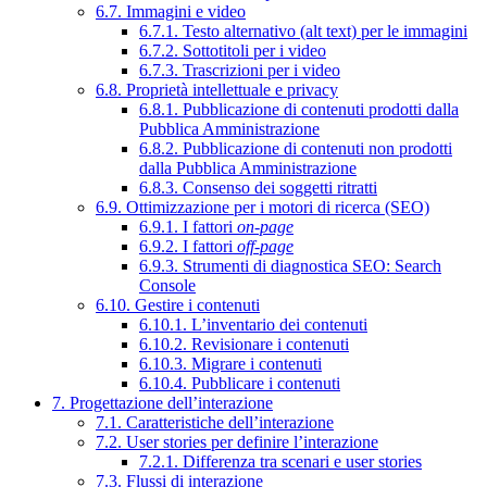
6.7. Immagini e video
6.7.1. Testo alternativo (alt text) per le immagini
6.7.2. Sottotitoli per i video
6.7.3. Trascrizioni per i video
6.8. Proprietà intellettuale e privacy
6.8.1. Pubblicazione di contenuti prodotti dalla
Pubblica Amministrazione
6.8.2. Pubblicazione di contenuti non prodotti
dalla Pubblica Amministrazione
6.8.3. Consenso dei soggetti ritratti
6.9. Ottimizzazione per i motori di ricerca (SEO)
6.9.1. I fattori
on-page
6.9.2. I fattori
off-page
6.9.3. Strumenti di diagnostica SEO: Search
Console
6.10. Gestire i contenuti
6.10.1. L’inventario dei contenuti
6.10.2. Revisionare i contenuti
6.10.3. Migrare i contenuti
6.10.4. Pubblicare i contenuti
7. Progettazione dell’interazione
7.1. Caratteristiche dell’interazione
7.2. User stories per definire l’interazione
7.2.1. Differenza tra scenari e user stories
7.3. Flussi di interazione