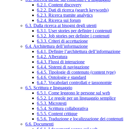
6.2.1. Content discovery
6.2.2. Dati di ricerca (search keywords)
6.2.3. Ricerca tramite analytics
6.2.4. Ricerca sui forum
6.3. Dalla ricerca ai bisogni degli utenti
6.3.1. User stories per definire i contenuti
6.3.2. Job stories per definire i contenuti
6.3.3. Criteri di accettazione
6.4. Architettura dell’informazione
6.4.1. Definire l’architettura dell’informazione
6.4.2. Alberatura
6.4.3. Flussi di interazione
6.4.4. Sistemi di navigazione
6.4.5. Tipologie di contenuto (content type)
6.4.6. Ontologie e standard
6.4.7. Vocabolari controllati e tassonomie
6.5. Scrittura e linguaggio
6.5.1. Come leggono le persone sul web
6.5.2. Le regole per un linguaggio semplice
6.5.3. Microtesti
6.5.4. Scrittura collaborativa
6.5.5. Content critique
6.5.6. Traduzione e localizzazione dei contenuti
6.6. Documenti