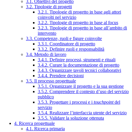
3.1. Obiettivi del progetto
3.2. Tipologie di progetti
3.2.1. Tipologie di progetto in base agli attori
coinvolti nel servizio
3.2.2. Tipologie di progetto in base al focus
3.2.3. Tipologie di progetto in base all’ambito di
intervento
3.3. Competenze, ruoli e figure coinvolte
3.3.1. Coordinatore di progetto
3.3.2. Definire ruoli e responsabilità
3.4. Metodo di lavoro
3.4.1. Definire processi, strumenti e rituali
3.4.2. Curare la documentazione di progetto
3.4.3. Organizzare tavoli tecnici collaborativi
3.4.4. Prendere decisioni
3.5. Il processo progettuale
3.5.1. Organizzare il progetto e la sua gestione
3.5.2. Comprendere il contesto d’uso del servizio
pubblico
3.5.3. Progettare i processi e i
touchpoint
del
servizio
3.5.4. Realizzare l’interfaccia utente del servizio
3.5.5. Validare la soluzione ottenuta
4. Ricerca progettuale
4.1. Ricerca primaria