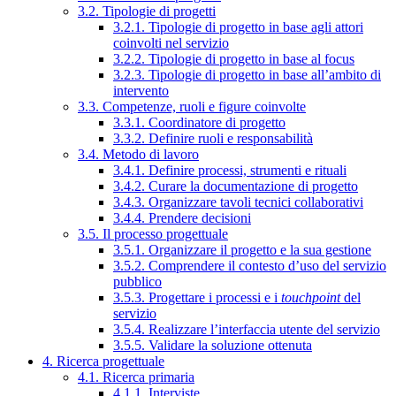
3.2. Tipologie di progetti
3.2.1. Tipologie di progetto in base agli attori
coinvolti nel servizio
3.2.2. Tipologie di progetto in base al focus
3.2.3. Tipologie di progetto in base all’ambito di
intervento
3.3. Competenze, ruoli e figure coinvolte
3.3.1. Coordinatore di progetto
3.3.2. Definire ruoli e responsabilità
3.4. Metodo di lavoro
3.4.1. Definire processi, strumenti e rituali
3.4.2. Curare la documentazione di progetto
3.4.3. Organizzare tavoli tecnici collaborativi
3.4.4. Prendere decisioni
3.5. Il processo progettuale
3.5.1. Organizzare il progetto e la sua gestione
3.5.2. Comprendere il contesto d’uso del servizio
pubblico
3.5.3. Progettare i processi e i
touchpoint
del
servizio
3.5.4. Realizzare l’interfaccia utente del servizio
3.5.5. Validare la soluzione ottenuta
4. Ricerca progettuale
4.1. Ricerca primaria
4.1.1. Interviste