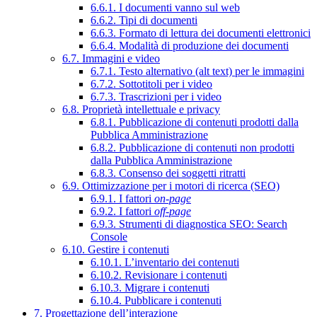
6.6.1. I documenti vanno sul web
6.6.2. Tipi di documenti
6.6.3. Formato di lettura dei documenti elettronici
6.6.4. Modalità di produzione dei documenti
6.7. Immagini e video
6.7.1. Testo alternativo (alt text) per le immagini
6.7.2. Sottotitoli per i video
6.7.3. Trascrizioni per i video
6.8. Proprietà intellettuale e privacy
6.8.1. Pubblicazione di contenuti prodotti dalla
Pubblica Amministrazione
6.8.2. Pubblicazione di contenuti non prodotti
dalla Pubblica Amministrazione
6.8.3. Consenso dei soggetti ritratti
6.9. Ottimizzazione per i motori di ricerca (SEO)
6.9.1. I fattori
on-page
6.9.2. I fattori
off-page
6.9.3. Strumenti di diagnostica SEO: Search
Console
6.10. Gestire i contenuti
6.10.1. L’inventario dei contenuti
6.10.2. Revisionare i contenuti
6.10.3. Migrare i contenuti
6.10.4. Pubblicare i contenuti
7. Progettazione dell’interazione