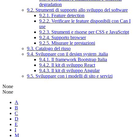
degradation
9.2. Strumenti di supporto allo sviluppo del software
9.2.1. Feature detection
9.2.2. Verificare le feature disponibili con Can I
use
9.2.3. Strumenti e risorse per CSS e JavaScript
9.2.4. Supporto browser
9.2.5. Misurare le prestazioni
9.3. Catalogo del riuso
9.4. Sviluppare con il design system .italia
9.4.1. Il framework Bootstrap Italia
9.4.2. Il kit di sviluppo React
9.4.3. Il kit di sviluppo Angular
9.5. Sviluppare con i modelli di sito e servizi
None
None
A
B
C
D
E
I
M