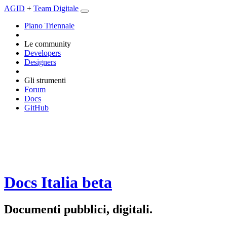
AGID
+
Team Digitale
Piano Triennale
Le community
Developers
Designers
Gli strumenti
Forum
Docs
GitHub
Docs Italia
beta
Documenti pubblici, digitali.