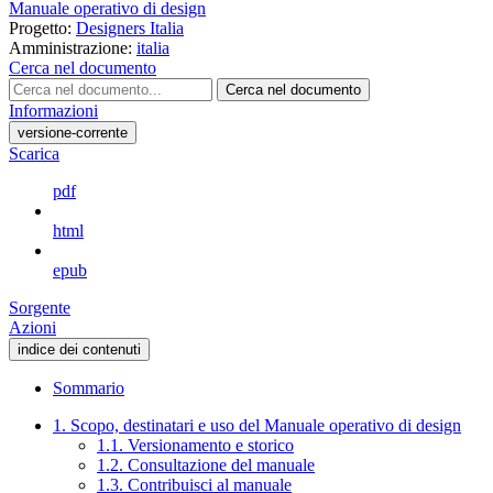
Manuale operativo di design
Progetto:
Designers Italia
Amministrazione:
italia
Cerca nel documento
Cerca nel documento
Informazioni
versione-corrente
Scarica
pdf
html
epub
Sorgente
Azioni
indice dei contenuti
Sommario
1. Scopo, destinatari e uso del Manuale operativo di design
1.1. Versionamento e storico
1.2. Consultazione del manuale
1.3. Contribuisci al manuale