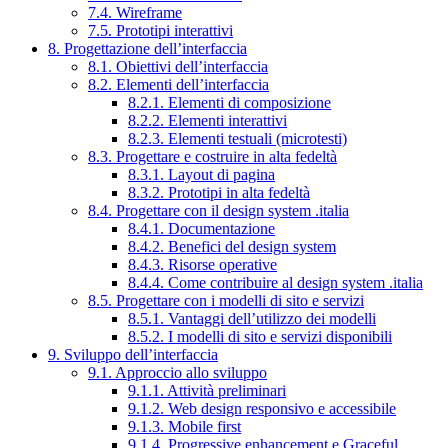
7.4. Wireframe
7.5. Prototipi interattivi
8. Progettazione dell’interfaccia
8.1. Obiettivi dell’interfaccia
8.2. Elementi dell’interfaccia
8.2.1. Elementi di composizione
8.2.2. Elementi interattivi
8.2.3. Elementi testuali (microtesti)
8.3. Progettare e costruire in alta fedeltà
8.3.1. Layout di pagina
8.3.2. Prototipi in alta fedeltà
8.4. Progettare con il design system .italia
8.4.1. Documentazione
8.4.2. Benefici del design system
8.4.3. Risorse operative
8.4.4. Come contribuire al design system .italia
8.5. Progettare con i modelli di sito e servizi
8.5.1. Vantaggi dell’utilizzo dei modelli
8.5.2. I modelli di sito e servizi disponibili
9. Sviluppo dell’interfaccia
9.1. Approccio allo sviluppo
9.1.1. Attività preliminari
9.1.2. Web design responsivo e accessibile
9.1.3. Mobile first
9.1.4. Progressive enhancement e Graceful