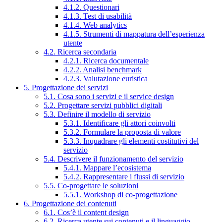
4.1.2. Questionari
4.1.3. Test di usabilità
4.1.4. Web analytics
4.1.5. Strumenti di mappatura dell’esperienza
utente
4.2. Ricerca secondaria
4.2.1. Ricerca documentale
4.2.2. Analisi benchmark
4.2.3. Valutazione euristica
5. Progettazione dei servizi
5.1. Cosa sono i servizi e il service design
5.2. Progettare servizi pubblici digitali
5.3. Definire il modello di servizio
5.3.1. Identificare gli attori coinvolti
5.3.2. Formulare la proposta di valore
5.3.3. Inquadrare gli elementi costitutivi del
servizio
5.4. Descrivere il funzionamento del servizio
5.4.1. Mappare l’ecosistema
5.4.2. Rappresentare i flussi di servizio
5.5. Co-progettare le soluzioni
5.5.1. Workshop di co-progettazione
6. Progettazione dei contenuti
6.1. Cos’è il content design
6.2. Ricerca utente sui contenuti e il linguaggio