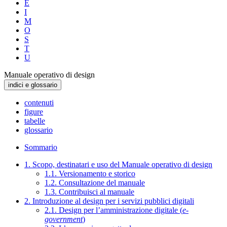
E
I
M
O
S
T
U
Manuale operativo di design
indici e glossario
contenuti
figure
tabelle
glossario
Sommario
1. Scopo, destinatari e uso del Manuale operativo di design
1.1. Versionamento e storico
1.2. Consultazione del manuale
1.3. Contribuisci al manuale
2. Introduzione al design per i servizi pubblici digitali
2.1. Design per l’amministrazione digitale (
e-
government
)