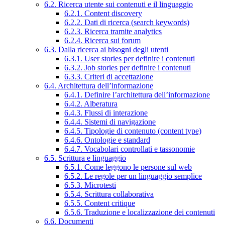
6.2. Ricerca utente sui contenuti e il linguaggio
6.2.1. Content discovery
6.2.2. Dati di ricerca (search keywords)
6.2.3. Ricerca tramite analytics
6.2.4. Ricerca sui forum
6.3. Dalla ricerca ai bisogni degli utenti
6.3.1. User stories per definire i contenuti
6.3.2. Job stories per definire i contenuti
6.3.3. Criteri di accettazione
6.4. Architettura dell’informazione
6.4.1. Definire l’architettura dell’informazione
6.4.2. Alberatura
6.4.3. Flussi di interazione
6.4.4. Sistemi di navigazione
6.4.5. Tipologie di contenuto (content type)
6.4.6. Ontologie e standard
6.4.7. Vocabolari controllati e tassonomie
6.5. Scrittura e linguaggio
6.5.1. Come leggono le persone sul web
6.5.2. Le regole per un linguaggio semplice
6.5.3. Microtesti
6.5.4. Scrittura collaborativa
6.5.5. Content critique
6.5.6. Traduzione e localizzazione dei contenuti
6.6. Documenti