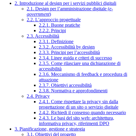
2. Introduzione al design per i servizi pubblici digitali
2.1. Design per l’amministrazione digitale (
e-
government
)
2.2. L’approccio progettuale
2.2.1. Buone pratiche
2.2.2. Principi
2.3. Accessibilità
2.3.1. Definizione
2.3.2. Accessibilità by design
2.3.3. Principi per l’accessibilità
2.3.4. Linee guida e criteri di successo
2.3.5. Come rilasciare una dichiarazione di
accessibilità
2.3.6. Meccanismo di feedback e procedura di
attuazione
2.3.7. Obiettivi accessibilità
2.3.8. Normativa e approfondimenti
2.4. Privacy
2.4.1. Come rispettare la privacy sin dalla
progettazione di un sito o servizio digitale
2.4.2. Richiedi il consenso quando necessario
2.4.3. Le basi del sito web: architettura,
informativa privacy, riferimenti DPO
3. Pianificazione, gestione e strategia
3.1. Obiettivi del progetto