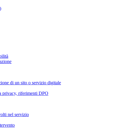
)
ilità
azione
ione di un sito o servizio digitale
va privacy, riferimenti DPO
olti nel servizio
ntervento