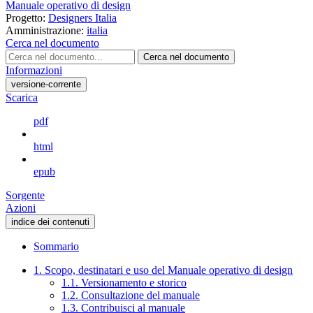
Manuale operativo di design
Progetto:
Designers Italia
Amministrazione:
italia
Cerca nel documento
Cerca nel documento
Informazioni
versione-corrente
Scarica
pdf
html
epub
Sorgente
Azioni
indice dei contenuti
Sommario
1. Scopo, destinatari e uso del Manuale operativo di design
1.1. Versionamento e storico
1.2. Consultazione del manuale
1.3. Contribuisci al manuale