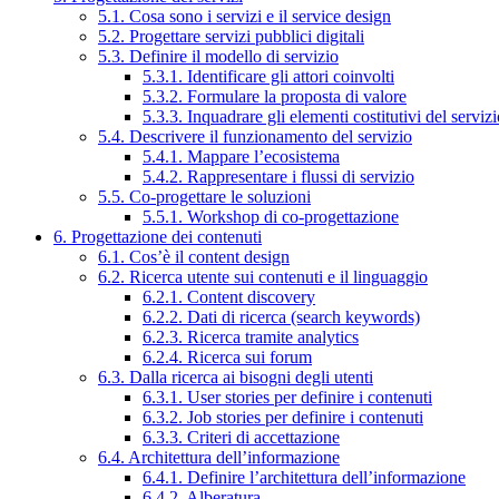
5.1. Cosa sono i servizi e il service design
5.2. Progettare servizi pubblici digitali
5.3. Definire il modello di servizio
5.3.1. Identificare gli attori coinvolti
5.3.2. Formulare la proposta di valore
5.3.3. Inquadrare gli elementi costitutivi del serviz
5.4. Descrivere il funzionamento del servizio
5.4.1. Mappare l’ecosistema
5.4.2. Rappresentare i flussi di servizio
5.5. Co-progettare le soluzioni
5.5.1. Workshop di co-progettazione
6. Progettazione dei contenuti
6.1. Cos’è il content design
6.2. Ricerca utente sui contenuti e il linguaggio
6.2.1. Content discovery
6.2.2. Dati di ricerca (search keywords)
6.2.3. Ricerca tramite analytics
6.2.4. Ricerca sui forum
6.3. Dalla ricerca ai bisogni degli utenti
6.3.1. User stories per definire i contenuti
6.3.2. Job stories per definire i contenuti
6.3.3. Criteri di accettazione
6.4. Architettura dell’informazione
6.4.1. Definire l’architettura dell’informazione
6.4.2. Alberatura