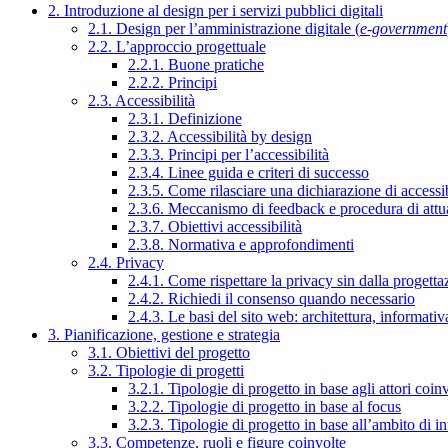
2. Introduzione al design per i servizi pubblici digitali
2.1. Design per l’amministrazione digitale (
e-government
2.2. L’approccio progettuale
2.2.1. Buone pratiche
2.2.2. Principi
2.3. Accessibilità
2.3.1. Definizione
2.3.2. Accessibilità by design
2.3.3. Principi per l’accessibilità
2.3.4. Linee guida e criteri di successo
2.3.5. Come rilasciare una dichiarazione di accessib
2.3.6. Meccanismo di feedback e procedura di attu
2.3.7. Obiettivi accessibilità
2.3.8. Normativa e approfondimenti
2.4. Privacy
2.4.1. Come rispettare la privacy sin dalla progettaz
2.4.2. Richiedi il consenso quando necessario
2.4.3. Le basi del sito web: architettura, informati
3. Pianificazione, gestione e strategia
3.1. Obiettivi del progetto
3.2. Tipologie di progetti
3.2.1. Tipologie di progetto in base agli attori coinv
3.2.2. Tipologie di progetto in base al focus
3.2.3. Tipologie di progetto in base all’ambito di i
3.3. Competenze, ruoli e figure coinvolte