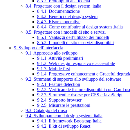
8.3.2. Prototipi in alta fedeltà
8.4. Progettare con il design system .italia
8.4.1. Documentazione
8.4.2. Benefici del design system
8.4.3. Risorse operative
8.4.4. Come contribuire al design system .italia
8.5. Progettare con i modelli di sito e servizi
8.5.1. Vantaggi dell’utilizzo dei modelli
8.5.2. I modelli di sito e servizi disponibili
9. Sviluppo dell’interfaccia
9.1. Approccio allo sviluppo
9.1.1. Attività preliminari
9.1.2. Web design responsivo e accessibile
9.1.3. Mobile first
9.1.4. Progressive enhancement e Graceful degrad
9.2. Strumenti di supporto allo sviluppo del software
9.2.1. Feature detection
9.2.2. Verificare le feature disponibili con Can I us
9.2.3. Strumenti e risorse per CSS e JavaScript
9.2.4. Supporto browser
9.2.5. Misurare le prestazioni
9.3. Catalogo del riuso
9.4. Sviluppare con il design system .italia
9.4.1. Il framework Bootstrap Italia
9.4.2. Il kit di sviluppo React