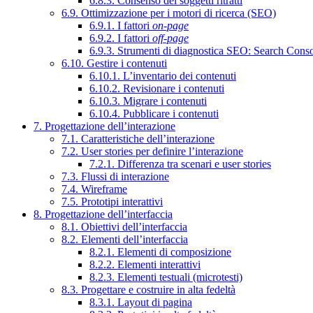
6.8.3. Consenso dei soggetti ritratti
6.9. Ottimizzazione per i motori di ricerca (SEO)
6.9.1. I fattori
on-page
6.9.2. I fattori
off-page
6.9.3. Strumenti di diagnostica SEO: Search Cons
6.10. Gestire i contenuti
6.10.1. L’inventario dei contenuti
6.10.2. Revisionare i contenuti
6.10.3. Migrare i contenuti
6.10.4. Pubblicare i contenuti
7. Progettazione dell’interazione
7.1. Caratteristiche dell’interazione
7.2. User stories per definire l’interazione
7.2.1. Differenza tra scenari e user stories
7.3. Flussi di interazione
7.4. Wireframe
7.5. Prototipi interattivi
8. Progettazione dell’interfaccia
8.1. Obiettivi dell’interfaccia
8.2. Elementi dell’interfaccia
8.2.1. Elementi di composizione
8.2.2. Elementi interattivi
8.2.3. Elementi testuali (microtesti)
8.3. Progettare e costruire in alta fedeltà
8.3.1. Layout di pagina