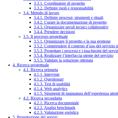
3.3.1. Coordinatore di progetto
3.3.2. Definire ruoli e responsabilità
3.4. Metodo di lavoro
3.4.1. Definire processi, strumenti e rituali
3.4.2. Curare la documentazione di progetto
3.4.3. Organizzare tavoli tecnici collaborativi
3.4.4. Prendere decisioni
3.5. Il processo progettuale
3.5.1. Organizzare il progetto e la sua gestione
3.5.2. Comprendere il contesto d’uso del servizio 
3.5.3. Progettare i processi e i
touchpoint
del servi
3.5.4. Realizzare l’interfaccia utente del servizio
3.5.5. Validare la soluzione ottenuta
4. Ricerca progettuale
4.1. Ricerca primaria
4.1.1. Interviste
4.1.2. Questionari
4.1.3. Test di usabilità
4.1.4. Web analytics
4.1.5. Strumenti di mappatura dell’esperienza uten
4.2. Ricerca secondaria
4.2.1. Ricerca documentale
4.2.2. Analisi benchmark
4.2.3. Valutazione euristica
5. Progettazione dei servizi