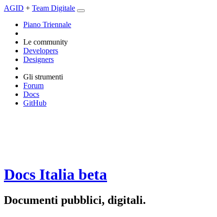
AGID
+
Team Digitale
Piano Triennale
Le community
Developers
Designers
Gli strumenti
Forum
Docs
GitHub
Docs Italia
beta
Documenti pubblici, digitali.