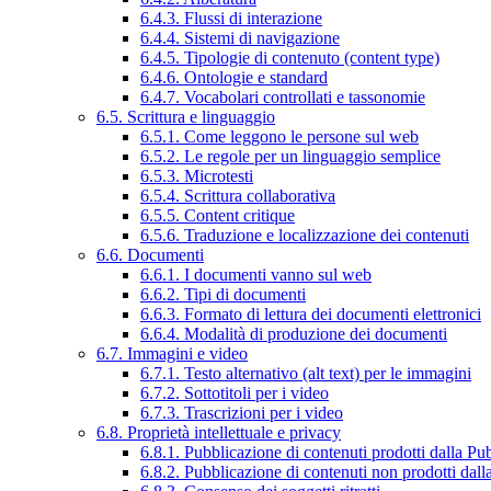
6.4.3. Flussi di interazione
6.4.4. Sistemi di navigazione
6.4.5. Tipologie di contenuto (content type)
6.4.6. Ontologie e standard
6.4.7. Vocabolari controllati e tassonomie
6.5. Scrittura e linguaggio
6.5.1. Come leggono le persone sul web
6.5.2. Le regole per un linguaggio semplice
6.5.3. Microtesti
6.5.4. Scrittura collaborativa
6.5.5. Content critique
6.5.6. Traduzione e localizzazione dei contenuti
6.6. Documenti
6.6.1. I documenti vanno sul web
6.6.2. Tipi di documenti
6.6.3. Formato di lettura dei documenti elettronici
6.6.4. Modalità di produzione dei documenti
6.7. Immagini e video
6.7.1. Testo alternativo (alt text) per le immagini
6.7.2. Sottotitoli per i video
6.7.3. Trascrizioni per i video
6.8. Proprietà intellettuale e privacy
6.8.1. Pubblicazione di contenuti prodotti dalla P
6.8.2. Pubblicazione di contenuti non prodotti dal