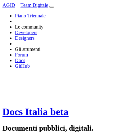
AGID
+
Team Digitale
Piano Triennale
Le community
Developers
Designers
Gli strumenti
Forum
Docs
GitHub
Docs Italia
beta
Documenti pubblici, digitali.