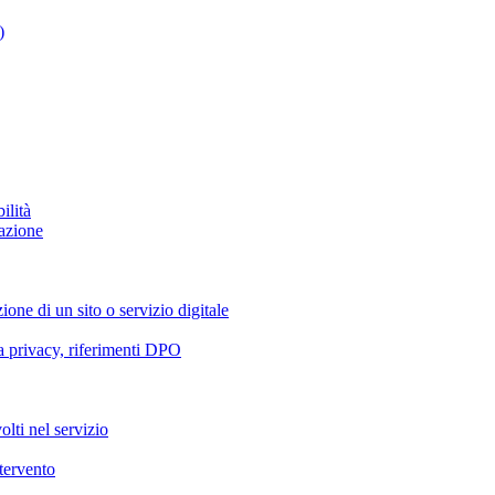
)
ilità
azione
ione di un sito o servizio digitale
va privacy, riferimenti DPO
olti nel servizio
ntervento