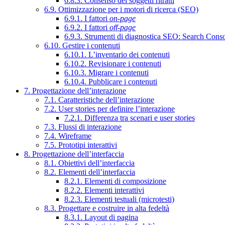
6.8.3. Consenso dei soggetti ritratti
6.9. Ottimizzazione per i motori di ricerca (SEO)
6.9.1. I fattori
on-page
6.9.2. I fattori
off-page
6.9.3. Strumenti di diagnostica SEO: Search Cons
6.10. Gestire i contenuti
6.10.1. L’inventario dei contenuti
6.10.2. Revisionare i contenuti
6.10.3. Migrare i contenuti
6.10.4. Pubblicare i contenuti
7. Progettazione dell’interazione
7.1. Caratteristiche dell’interazione
7.2. User stories per definire l’interazione
7.2.1. Differenza tra scenari e user stories
7.3. Flussi di interazione
7.4. Wireframe
7.5. Prototipi interattivi
8. Progettazione dell’interfaccia
8.1. Obiettivi dell’interfaccia
8.2. Elementi dell’interfaccia
8.2.1. Elementi di composizione
8.2.2. Elementi interattivi
8.2.3. Elementi testuali (microtesti)
8.3. Progettare e costruire in alta fedeltà
8.3.1. Layout di pagina