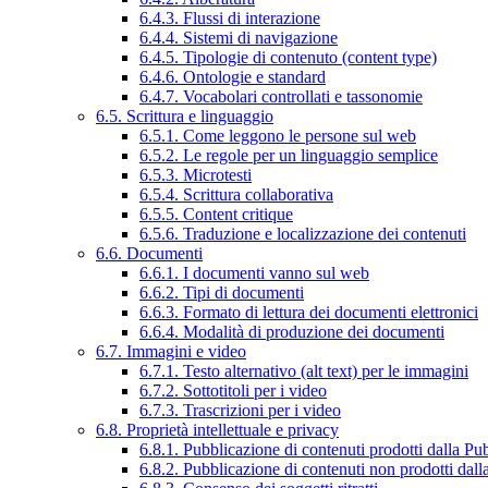
6.4.3. Flussi di interazione
6.4.4. Sistemi di navigazione
6.4.5. Tipologie di contenuto (content type)
6.4.6. Ontologie e standard
6.4.7. Vocabolari controllati e tassonomie
6.5. Scrittura e linguaggio
6.5.1. Come leggono le persone sul web
6.5.2. Le regole per un linguaggio semplice
6.5.3. Microtesti
6.5.4. Scrittura collaborativa
6.5.5. Content critique
6.5.6. Traduzione e localizzazione dei contenuti
6.6. Documenti
6.6.1. I documenti vanno sul web
6.6.2. Tipi di documenti
6.6.3. Formato di lettura dei documenti elettronici
6.6.4. Modalità di produzione dei documenti
6.7. Immagini e video
6.7.1. Testo alternativo (alt text) per le immagini
6.7.2. Sottotitoli per i video
6.7.3. Trascrizioni per i video
6.8. Proprietà intellettuale e privacy
6.8.1. Pubblicazione di contenuti prodotti dalla P
6.8.2. Pubblicazione di contenuti non prodotti dal