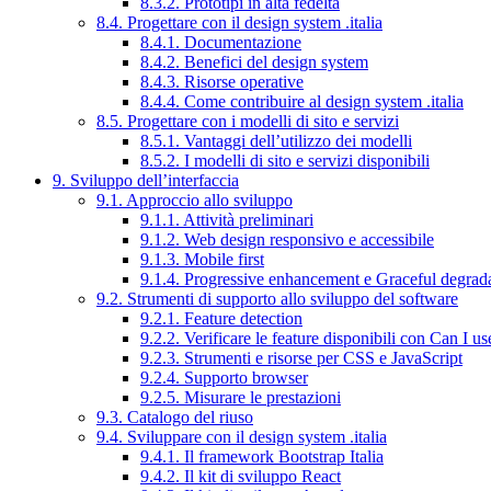
8.3.2. Prototipi in alta fedeltà
8.4. Progettare con il design system .italia
8.4.1. Documentazione
8.4.2. Benefici del design system
8.4.3. Risorse operative
8.4.4. Come contribuire al design system .italia
8.5. Progettare con i modelli di sito e servizi
8.5.1. Vantaggi dell’utilizzo dei modelli
8.5.2. I modelli di sito e servizi disponibili
9. Sviluppo dell’interfaccia
9.1. Approccio allo sviluppo
9.1.1. Attività preliminari
9.1.2. Web design responsivo e accessibile
9.1.3. Mobile first
9.1.4. Progressive enhancement e Graceful degrad
9.2. Strumenti di supporto allo sviluppo del software
9.2.1. Feature detection
9.2.2. Verificare le feature disponibili con Can I us
9.2.3. Strumenti e risorse per CSS e JavaScript
9.2.4. Supporto browser
9.2.5. Misurare le prestazioni
9.3. Catalogo del riuso
9.4. Sviluppare con il design system .italia
9.4.1. Il framework Bootstrap Italia
9.4.2. Il kit di sviluppo React