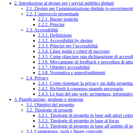
2. Introduzione al design per i servizi pubblici digitali
2.1. Design per l’amministrazione digitale (
e-government
2.2. L’approccio progettuale
2.2.1. Buone pratiche
2.2.2. Principi
2.3. Accessibilità
2.3.1. Definizione
2.3.2. Accessibilità by design
2.3.3. Principi per l’accessibilità
2.3.4. Linee guida e criteri di successo
2.3.5. Come rilasciare una dichiarazione di accessib
2.3.6. Meccanismo di feedback e procedura di attu
2.3.7. Obiettivi accessibilità
2.3.8. Normativa e approfondimenti
2.4. Privacy
2.4.1. Come rispettare la privacy sin dalla progettaz
2.4.2. Richiedi il consenso quando necessario
2.4.3. Le basi del sito web: architettura, informati
3. Pianificazione, gestione e strategia
3.1. Obiettivi del progetto
3.2. Tipologie di progetti
3.2.1. Tipologie di progetto in base agli attori coinv
3.2.2. Tipologie di progetto in base al focus
3.2.3. Tipologie di progetto in base all’ambito di i
3.3. Competenze, ruoli e figure coinvolte