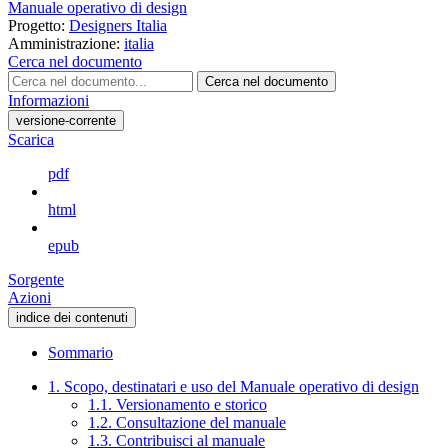
Manuale operativo di design
Progetto:
Designers Italia
Amministrazione:
italia
Cerca nel documento
Cerca nel documento
Informazioni
versione-corrente
Scarica
pdf
html
epub
Sorgente
Azioni
indice dei contenuti
Sommario
1. Scopo, destinatari e uso del Manuale operativo di design
1.1. Versionamento e storico
1.2. Consultazione del manuale
1.3. Contribuisci al manuale