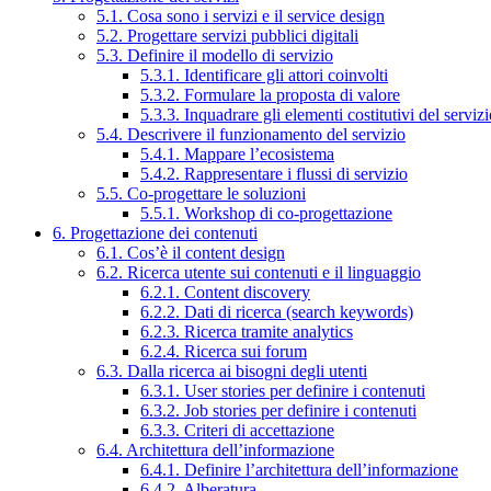
5.1. Cosa sono i servizi e il service design
5.2. Progettare servizi pubblici digitali
5.3. Definire il modello di servizio
5.3.1. Identificare gli attori coinvolti
5.3.2. Formulare la proposta di valore
5.3.3. Inquadrare gli elementi costitutivi del serviz
5.4. Descrivere il funzionamento del servizio
5.4.1. Mappare l’ecosistema
5.4.2. Rappresentare i flussi di servizio
5.5. Co-progettare le soluzioni
5.5.1. Workshop di co-progettazione
6. Progettazione dei contenuti
6.1. Cos’è il content design
6.2. Ricerca utente sui contenuti e il linguaggio
6.2.1. Content discovery
6.2.2. Dati di ricerca (search keywords)
6.2.3. Ricerca tramite analytics
6.2.4. Ricerca sui forum
6.3. Dalla ricerca ai bisogni degli utenti
6.3.1. User stories per definire i contenuti
6.3.2. Job stories per definire i contenuti
6.3.3. Criteri di accettazione
6.4. Architettura dell’informazione
6.4.1. Definire l’architettura dell’informazione
6.4.2. Alberatura