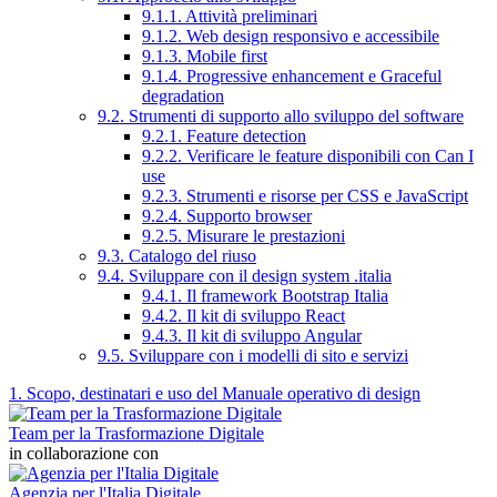
9.1.1. Attività preliminari
9.1.2. Web design responsivo e accessibile
9.1.3. Mobile first
9.1.4. Progressive enhancement e Graceful
degradation
9.2. Strumenti di supporto allo sviluppo del software
9.2.1. Feature detection
9.2.2. Verificare le feature disponibili con Can I
use
9.2.3. Strumenti e risorse per CSS e JavaScript
9.2.4. Supporto browser
9.2.5. Misurare le prestazioni
9.3. Catalogo del riuso
9.4. Sviluppare con il design system .italia
9.4.1. Il framework Bootstrap Italia
9.4.2. Il kit di sviluppo React
9.4.3. Il kit di sviluppo Angular
9.5. Sviluppare con i modelli di sito e servizi
1. Scopo, destinatari e uso del Manuale operativo di design
Team per la Trasformazione Digitale
in collaborazione con
Agenzia per l'Italia Digitale