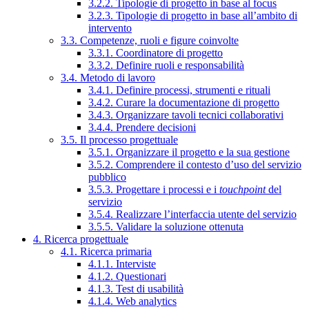
3.2.2. Tipologie di progetto in base al focus
3.2.3. Tipologie di progetto in base all’ambito di
intervento
3.3. Competenze, ruoli e figure coinvolte
3.3.1. Coordinatore di progetto
3.3.2. Definire ruoli e responsabilità
3.4. Metodo di lavoro
3.4.1. Definire processi, strumenti e rituali
3.4.2. Curare la documentazione di progetto
3.4.3. Organizzare tavoli tecnici collaborativi
3.4.4. Prendere decisioni
3.5. Il processo progettuale
3.5.1. Organizzare il progetto e la sua gestione
3.5.2. Comprendere il contesto d’uso del servizio
pubblico
3.5.3. Progettare i processi e i
touchpoint
del
servizio
3.5.4. Realizzare l’interfaccia utente del servizio
3.5.5. Validare la soluzione ottenuta
4. Ricerca progettuale
4.1. Ricerca primaria
4.1.1. Interviste
4.1.2. Questionari
4.1.3. Test di usabilità
4.1.4. Web analytics