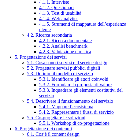
4.1.1. Interviste
4.1.2. Questionari
4.1.3. Test di usabilità
4.1.4. Web analytics
4.1.5. Strumenti di mappatura dell’esperienza
utente
4.2. Ricerca secondaria
4.2.1. Ricerca documentale
4.2.2. Analisi benchmark
4.2.3. Valutazione euristica
5. Progettazione dei servizi
5.1. Cosa sono i servizi e il service design
5.2. Progettare servizi pubblici digitali
5.3. Definire il modello di servizio
5.3.1. Identificare gli attori coinvolti
5.3.2. Formulare la proposta di valore
5.3.3. Inquadrare gli elementi costitutivi del
servizio
5.4. Descrivere il funzionamento del servizio
5.4.1. Mappare l’ecosistema
5.4.2. Rappresentare i flussi di servizio
5.5. Co-progettare le soluzioni
5.5.1. Workshop di co-progettazione
6. Progettazione dei contenuti
6.1. Cos’è il content design