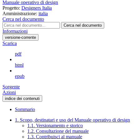
Manuale operativo di design
Progetto:
Designers Italia
Amministrazione:
italia
Cerca nel documento
Cerca nel documento
Informazioni
versione-corrente
Scarica
pdf
html
epub
Sorgente
Azioni
indice dei contenuti
Sommario
1. Scopo, destinatari e uso del Manuale operativo di design
1.1. Versionamento e storico
1.2. Consultazione del manuale
1.3. Contribuisci al manuale