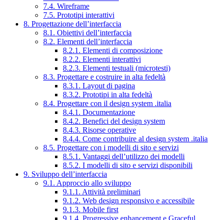
7.4. Wireframe
7.5. Prototipi interattivi
8. Progettazione dell’interfaccia
8.1. Obiettivi dell’interfaccia
8.2. Elementi dell’interfaccia
8.2.1. Elementi di composizione
8.2.2. Elementi interattivi
8.2.3. Elementi testuali (microtesti)
8.3. Progettare e costruire in alta fedeltà
8.3.1. Layout di pagina
8.3.2. Prototipi in alta fedeltà
8.4. Progettare con il design system .italia
8.4.1. Documentazione
8.4.2. Benefici del design system
8.4.3. Risorse operative
8.4.4. Come contribuire al design system .italia
8.5. Progettare con i modelli di sito e servizi
8.5.1. Vantaggi dell’utilizzo dei modelli
8.5.2. I modelli di sito e servizi disponibili
9. Sviluppo dell’interfaccia
9.1. Approccio allo sviluppo
9.1.1. Attività preliminari
9.1.2. Web design responsivo e accessibile
9.1.3. Mobile first
9.1.4. Progressive enhancement e Graceful