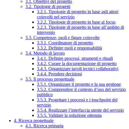
3.1. Obiettivi del progetto
3.2. Tipologie di progetti
3.2.1. Tipologie di progetto in base agli attori
coinvolti nel servizio
3.2.2. Tipologie di progetto in base al focus
3.2.3. Tipologie di progetto in base all’ambito di
intervento
3.3. Competenze, ruoli e figure coinvolte
3.3.1. Coordinatore di progetto
3.3.2. Definire ruoli e responsabilità
3.4. Metodo di lavoro
3.4.1. Definire processi, strumenti e rituali
3.4.2. Curare la documentazione di progetto
3.4.3. Organizzare tavoli tecnici collaborativi
3.4.4. Prendere decisioni
3.5. Il processo progettuale
3.5.1. Organizzare il progetto e la sua gestione
3.5.2. Comprendere il contesto d’uso del servizio
pubblico
3.5.3. Progettare i processi e i
touchpoint
del
servizio
3.5.4. Realizzare l’interfaccia utente del servizio
3.5.5. Validare la soluzione ottenuta
4. Ricerca progettuale
4.1. Ricerca primaria