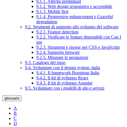
9.1.1. Attività preliminari
9.1.2. Web design responsivo e accessibile
9.1.3. Mobile first
9.1.4. Progressive enhancement e Graceful
degradation
9.2. Strumenti di supporto allo sviluppo del software
9.2.1. Feature detection
9.2.2. Verificare le feature disponibili con Can I
use
9.2.3. Strumenti e risorse per CSS e JavaScript
9.2.4. Supporto browser
9.2.5. Misurare le prestazioni
9.3. Catalogo del riuso
9.4. Sviluppare con il design system .italia
9.4.1. Il framework Bootstrap Italia
9.4.2. Il kit di sviluppo React
9.4.3. Il kit di sviluppo Angular
9.5. Sviluppare con i modelli di sito e servizi
glossario
A
B
C
D