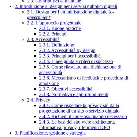
1.3. Contribuisci al manuale
2. Introduzione al design per i servizi pubblici digitali
2.1. Design per l’amministrazione digitale (
e-
government
)
2.2. L’approccio progettuale
2.2.1. Buone pratiche
2.2.2. Principi
2.3. Accessibilità
2.3.1. Definizione
2.3.2. Accessibilità by design
2.3.3. Principi per l’accessibilità
2.3.4. Linee guida e criteri di successo
2.3.5. Come rilasciare una dichiarazione di
accessibilità
2.3.6. Meccanismo di feedback e procedura di
attuazione
2.3.7. Obiettivi accessibilità
2.3.8. Normativa e approfondimenti
2.4. Privacy
2.4.1. Come rispettare la privacy sin dalla
progettazione di un sito o servizio digitale
2.4.2. Richiedi il consenso quando necessario
2.4.3. Le basi del sito web: architettura,
informativa privacy, riferimenti DPO
3. Pianificazione, gestione e strategia