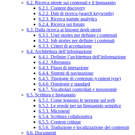
6.2. Ricerca utente sui contenuti e il linguaggio
6.2.1. Content discovery
6.2.2. Dati di ricerca (search keywords)
6.2.3. Ricerca tramite analytics
6.2.4. Ricerca sui forum
6.3. Dalla ricerca ai bisogni degli utenti
6.3.1. User stories per definire i contenuti
6.3.2. Job stories per definire i contenuti
6.3.3. Criteri di accettazione
6.4. Architettura dell’informazione
6.4.1. Definire l’architettura dell’informazione
6.4.2. Alberatura
6.4.3. Flussi di interazione
6.4.4. Sistemi di navigazione
6.4.5. Tipologie di contenuto (content type)
6.4.6. Ontologie e standard
6.4.7. Vocabolari controllati e tassonomie
6.5. Scrittura e linguaggio
6.5.1. Come leggono le persone sul web
6.5.2. Le regole per un linguaggio semplice
6.5.3. Microtesti
6.5.4. Scrittura collaborativa
6.5.5. Content critique
6.5.6. Traduzione e localizzazione dei contenuti
6.6. Documenti