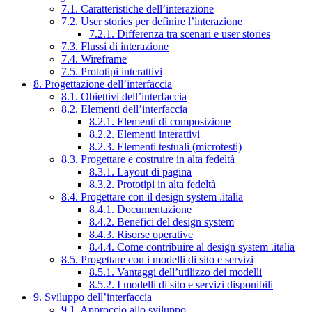
7.1. Caratteristiche dell’interazione
7.2. User stories per definire l’interazione
7.2.1. Differenza tra scenari e user stories
7.3. Flussi di interazione
7.4. Wireframe
7.5. Prototipi interattivi
8. Progettazione dell’interfaccia
8.1. Obiettivi dell’interfaccia
8.2. Elementi dell’interfaccia
8.2.1. Elementi di composizione
8.2.2. Elementi interattivi
8.2.3. Elementi testuali (microtesti)
8.3. Progettare e costruire in alta fedeltà
8.3.1. Layout di pagina
8.3.2. Prototipi in alta fedeltà
8.4. Progettare con il design system .italia
8.4.1. Documentazione
8.4.2. Benefici del design system
8.4.3. Risorse operative
8.4.4. Come contribuire al design system .italia
8.5. Progettare con i modelli di sito e servizi
8.5.1. Vantaggi dell’utilizzo dei modelli
8.5.2. I modelli di sito e servizi disponibili
9. Sviluppo dell’interfaccia
9.1. Approccio allo sviluppo