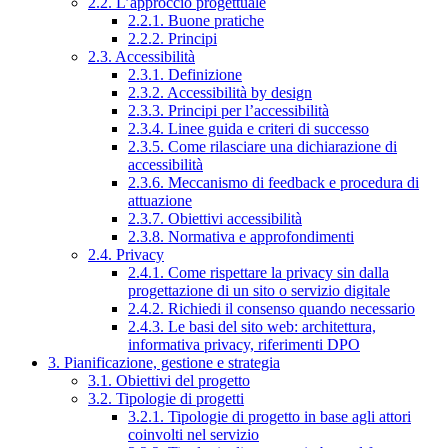
2.2. L’approccio progettuale
2.2.1. Buone pratiche
2.2.2. Principi
2.3. Accessibilità
2.3.1. Definizione
2.3.2. Accessibilità by design
2.3.3. Principi per l’accessibilità
2.3.4. Linee guida e criteri di successo
2.3.5. Come rilasciare una dichiarazione di
accessibilità
2.3.6. Meccanismo di feedback e procedura di
attuazione
2.3.7. Obiettivi accessibilità
2.3.8. Normativa e approfondimenti
2.4. Privacy
2.4.1. Come rispettare la privacy sin dalla
progettazione di un sito o servizio digitale
2.4.2. Richiedi il consenso quando necessario
2.4.3. Le basi del sito web: architettura,
informativa privacy, riferimenti DPO
3. Pianificazione, gestione e strategia
3.1. Obiettivi del progetto
3.2. Tipologie di progetti
3.2.1. Tipologie di progetto in base agli attori
coinvolti nel servizio