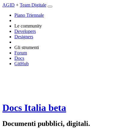
AGID
+
Team Digitale
Piano Triennale
Le community
Developers
Designers
Gli strumenti
Forum
Docs
GitHub
Docs Italia
beta
Documenti pubblici, digitali.