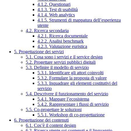
4.1.2. Questionari
4.1.3. Test di usabilità
4.1.4. Web analytics
4.1.5. Strumenti di mappatura dell’esperienza
utente
4.2. Ricerca secondaria
4.2.1. Ricerca documentale
4.2.2. Analisi benchmark
4.2.3. Valutazione euristica
5. Progettazione dei servizi
5.1. Cosa sono i servizi e il service design
5.2. Progettare servizi pubblici digitali
5.3. Definire il modello di servizio
5.3.1. Identificare gli attori coinvolti
5.3.2. Formulare la proposta di valore
5.3.3. Inquadrare gli elementi costitutivi del
servizio
5.4. Descrivere il funzionamento del servizio
5.4.1. Mappare l’ecosistema
5.4.2. Rappresentare i flussi di servizio
5.5. Co-progettare le soluzioni
5.5.1. Workshop di co-progettazione
6. Progettazione dei contenuti
6.1. Cos’è il content design
6.2. Ricerca utente sui contenuti e il linguaggio