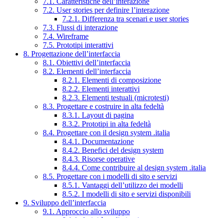
7.1. Caratteristiche dell’interazione
7.2. User stories per definire l’interazione
7.2.1. Differenza tra scenari e user stories
7.3. Flussi di interazione
7.4. Wireframe
7.5. Prototipi interattivi
8. Progettazione dell’interfaccia
8.1. Obiettivi dell’interfaccia
8.2. Elementi dell’interfaccia
8.2.1. Elementi di composizione
8.2.2. Elementi interattivi
8.2.3. Elementi testuali (microtesti)
8.3. Progettare e costruire in alta fedeltà
8.3.1. Layout di pagina
8.3.2. Prototipi in alta fedeltà
8.4. Progettare con il design system .italia
8.4.1. Documentazione
8.4.2. Benefici del design system
8.4.3. Risorse operative
8.4.4. Come contribuire al design system .italia
8.5. Progettare con i modelli di sito e servizi
8.5.1. Vantaggi dell’utilizzo dei modelli
8.5.2. I modelli di sito e servizi disponibili
9. Sviluppo dell’interfaccia
9.1. Approccio allo sviluppo