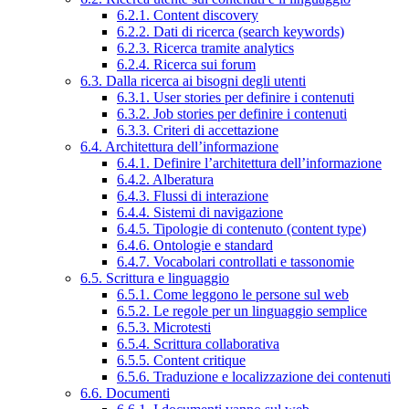
6.2.1. Content discovery
6.2.2. Dati di ricerca (search keywords)
6.2.3. Ricerca tramite analytics
6.2.4. Ricerca sui forum
6.3. Dalla ricerca ai bisogni degli utenti
6.3.1. User stories per definire i contenuti
6.3.2. Job stories per definire i contenuti
6.3.3. Criteri di accettazione
6.4. Architettura dell’informazione
6.4.1. Definire l’architettura dell’informazione
6.4.2. Alberatura
6.4.3. Flussi di interazione
6.4.4. Sistemi di navigazione
6.4.5. Tipologie di contenuto (content type)
6.4.6. Ontologie e standard
6.4.7. Vocabolari controllati e tassonomie
6.5. Scrittura e linguaggio
6.5.1. Come leggono le persone sul web
6.5.2. Le regole per un linguaggio semplice
6.5.3. Microtesti
6.5.4. Scrittura collaborativa
6.5.5. Content critique
6.5.6. Traduzione e localizzazione dei contenuti
6.6. Documenti