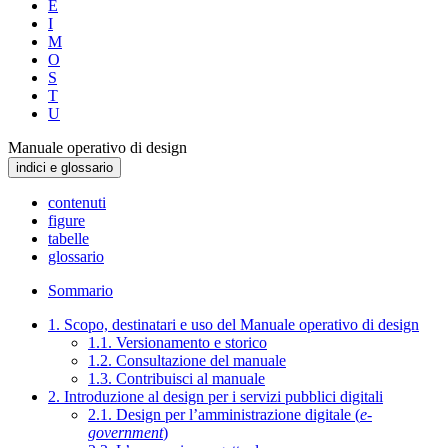
E
I
M
O
S
T
U
Manuale operativo di design
indici e glossario
contenuti
figure
tabelle
glossario
Sommario
1. Scopo, destinatari e uso del Manuale operativo di design
1.1. Versionamento e storico
1.2. Consultazione del manuale
1.3. Contribuisci al manuale
2. Introduzione al design per i servizi pubblici digitali
2.1. Design per l’amministrazione digitale (
e-
government
)