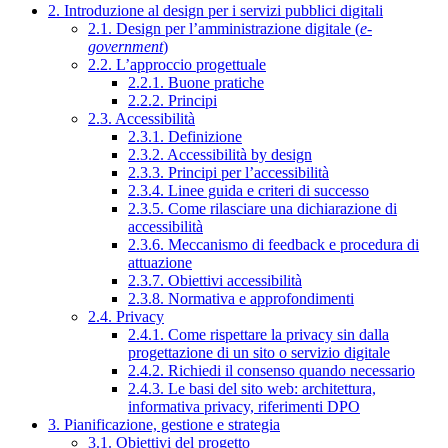
2. Introduzione al design per i servizi pubblici digitali
2.1. Design per l’amministrazione digitale (
e-
government
)
2.2. L’approccio progettuale
2.2.1. Buone pratiche
2.2.2. Principi
2.3. Accessibilità
2.3.1. Definizione
2.3.2. Accessibilità by design
2.3.3. Principi per l’accessibilità
2.3.4. Linee guida e criteri di successo
2.3.5. Come rilasciare una dichiarazione di
accessibilità
2.3.6. Meccanismo di feedback e procedura di
attuazione
2.3.7. Obiettivi accessibilità
2.3.8. Normativa e approfondimenti
2.4. Privacy
2.4.1. Come rispettare la privacy sin dalla
progettazione di un sito o servizio digitale
2.4.2. Richiedi il consenso quando necessario
2.4.3. Le basi del sito web: architettura,
informativa privacy, riferimenti DPO
3. Pianificazione, gestione e strategia
3.1. Obiettivi del progetto