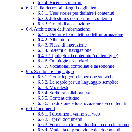
6.2.4. Ricerca sui forum
6.3. Dalla ricerca ai bisogni degli utenti
6.3.1. User stories per definire i contenuti
6.3.2. Job stories per definire i contenuti
6.3.3. Criteri di accettazione
6.4. Architettura dell’informazione
6.4.1. Definire l’architettura dell’informazione
6.4.2. Alberatura
6.4.3. Flussi di interazione
6.4.4. Sistemi di navigazione
6.4.5. Tipologie di contenuto (content type)
6.4.6. Ontologie e standard
6.4.7. Vocabolari controllati e tassonomie
6.5. Scrittura e linguaggio
6.5.1. Come leggono le persone sul web
6.5.2. Le regole per un linguaggio semplice
6.5.3. Microtesti
6.5.4. Scrittura collaborativa
6.5.5. Content critique
6.5.6. Traduzione e localizzazione dei contenuti
6.6. Documenti
6.6.1. I documenti vanno sul web
6.6.2. Tipi di documenti
6.6.3. Formato di lettura dei documenti elettronici
6.6.4. Modalità di produzione dei documenti