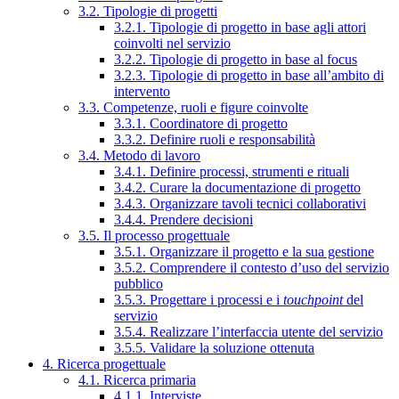
3.2. Tipologie di progetti
3.2.1. Tipologie di progetto in base agli attori
coinvolti nel servizio
3.2.2. Tipologie di progetto in base al focus
3.2.3. Tipologie di progetto in base all’ambito di
intervento
3.3. Competenze, ruoli e figure coinvolte
3.3.1. Coordinatore di progetto
3.3.2. Definire ruoli e responsabilità
3.4. Metodo di lavoro
3.4.1. Definire processi, strumenti e rituali
3.4.2. Curare la documentazione di progetto
3.4.3. Organizzare tavoli tecnici collaborativi
3.4.4. Prendere decisioni
3.5. Il processo progettuale
3.5.1. Organizzare il progetto e la sua gestione
3.5.2. Comprendere il contesto d’uso del servizio
pubblico
3.5.3. Progettare i processi e i
touchpoint
del
servizio
3.5.4. Realizzare l’interfaccia utente del servizio
3.5.5. Validare la soluzione ottenuta
4. Ricerca progettuale
4.1. Ricerca primaria
4.1.1. Interviste