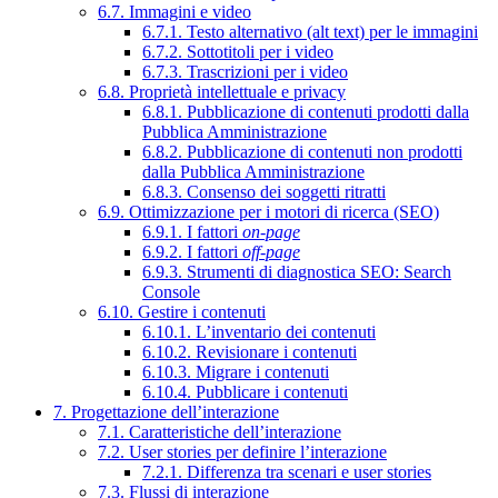
6.7. Immagini e video
6.7.1. Testo alternativo (alt text) per le immagini
6.7.2. Sottotitoli per i video
6.7.3. Trascrizioni per i video
6.8. Proprietà intellettuale e privacy
6.8.1. Pubblicazione di contenuti prodotti dalla
Pubblica Amministrazione
6.8.2. Pubblicazione di contenuti non prodotti
dalla Pubblica Amministrazione
6.8.3. Consenso dei soggetti ritratti
6.9. Ottimizzazione per i motori di ricerca (SEO)
6.9.1. I fattori
on-page
6.9.2. I fattori
off-page
6.9.3. Strumenti di diagnostica SEO: Search
Console
6.10. Gestire i contenuti
6.10.1. L’inventario dei contenuti
6.10.2. Revisionare i contenuti
6.10.3. Migrare i contenuti
6.10.4. Pubblicare i contenuti
7. Progettazione dell’interazione
7.1. Caratteristiche dell’interazione
7.2. User stories per definire l’interazione
7.2.1. Differenza tra scenari e user stories
7.3. Flussi di interazione