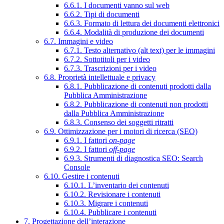
6.6.1. I documenti vanno sul web
6.6.2. Tipi di documenti
6.6.3. Formato di lettura dei documenti elettronici
6.6.4. Modalità di produzione dei documenti
6.7. Immagini e video
6.7.1. Testo alternativo (alt text) per le immagini
6.7.2. Sottotitoli per i video
6.7.3. Trascrizioni per i video
6.8. Proprietà intellettuale e privacy
6.8.1. Pubblicazione di contenuti prodotti dalla
Pubblica Amministrazione
6.8.2. Pubblicazione di contenuti non prodotti
dalla Pubblica Amministrazione
6.8.3. Consenso dei soggetti ritratti
6.9. Ottimizzazione per i motori di ricerca (SEO)
6.9.1. I fattori
on-page
6.9.2. I fattori
off-page
6.9.3. Strumenti di diagnostica SEO: Search
Console
6.10. Gestire i contenuti
6.10.1. L’inventario dei contenuti
6.10.2. Revisionare i contenuti
6.10.3. Migrare i contenuti
6.10.4. Pubblicare i contenuti
7. Progettazione dell’interazione