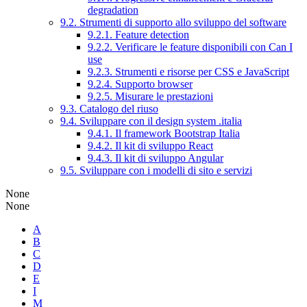
degradation
9.2. Strumenti di supporto allo sviluppo del software
9.2.1. Feature detection
9.2.2. Verificare le feature disponibili con Can I
use
9.2.3. Strumenti e risorse per CSS e JavaScript
9.2.4. Supporto browser
9.2.5. Misurare le prestazioni
9.3. Catalogo del riuso
9.4. Sviluppare con il design system .italia
9.4.1. Il framework Bootstrap Italia
9.4.2. Il kit di sviluppo React
9.4.3. Il kit di sviluppo Angular
9.5. Sviluppare con i modelli di sito e servizi
None
None
A
B
C
D
E
I
M