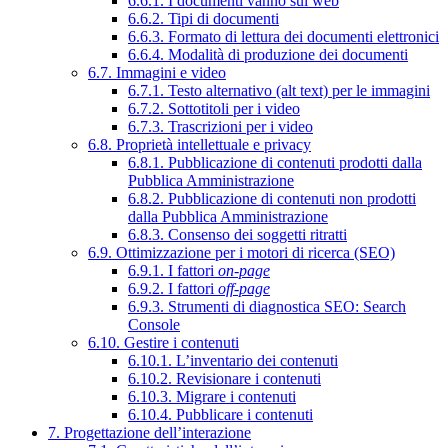
6.6.1. I documenti vanno sul web
6.6.2. Tipi di documenti
6.6.3. Formato di lettura dei documenti elettronici
6.6.4. Modalità di produzione dei documenti
6.7. Immagini e video
6.7.1. Testo alternativo (alt text) per le immagini
6.7.2. Sottotitoli per i video
6.7.3. Trascrizioni per i video
6.8. Proprietà intellettuale e privacy
6.8.1. Pubblicazione di contenuti prodotti dalla
Pubblica Amministrazione
6.8.2. Pubblicazione di contenuti non prodotti
dalla Pubblica Amministrazione
6.8.3. Consenso dei soggetti ritratti
6.9. Ottimizzazione per i motori di ricerca (SEO)
6.9.1. I fattori
on-page
6.9.2. I fattori
off-page
6.9.3. Strumenti di diagnostica SEO: Search
Console
6.10. Gestire i contenuti
6.10.1. L’inventario dei contenuti
6.10.2. Revisionare i contenuti
6.10.3. Migrare i contenuti
6.10.4. Pubblicare i contenuti
7. Progettazione dell’interazione