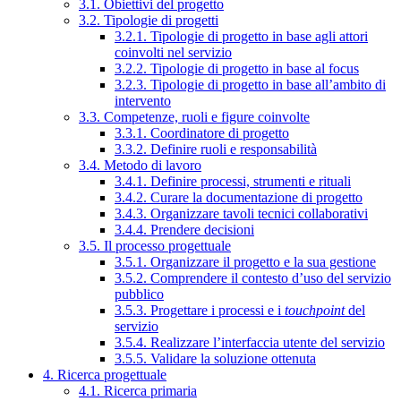
3.1. Obiettivi del progetto
3.2. Tipologie di progetti
3.2.1. Tipologie di progetto in base agli attori
coinvolti nel servizio
3.2.2. Tipologie di progetto in base al focus
3.2.3. Tipologie di progetto in base all’ambito di
intervento
3.3. Competenze, ruoli e figure coinvolte
3.3.1. Coordinatore di progetto
3.3.2. Definire ruoli e responsabilità
3.4. Metodo di lavoro
3.4.1. Definire processi, strumenti e rituali
3.4.2. Curare la documentazione di progetto
3.4.3. Organizzare tavoli tecnici collaborativi
3.4.4. Prendere decisioni
3.5. Il processo progettuale
3.5.1. Organizzare il progetto e la sua gestione
3.5.2. Comprendere il contesto d’uso del servizio
pubblico
3.5.3. Progettare i processi e i
touchpoint
del
servizio
3.5.4. Realizzare l’interfaccia utente del servizio
3.5.5. Validare la soluzione ottenuta
4. Ricerca progettuale
4.1. Ricerca primaria