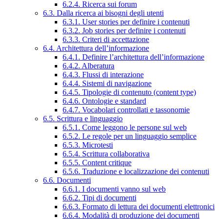
6.2.4. Ricerca sui forum
6.3. Dalla ricerca ai bisogni degli utenti
6.3.1. User stories per definire i contenuti
6.3.2. Job stories per definire i contenuti
6.3.3. Criteri di accettazione
6.4. Architettura dell’informazione
6.4.1. Definire l’architettura dell’informazione
6.4.2. Alberatura
6.4.3. Flussi di interazione
6.4.4. Sistemi di navigazione
6.4.5. Tipologie di contenuto (content type)
6.4.6. Ontologie e standard
6.4.7. Vocabolari controllati e tassonomie
6.5. Scrittura e linguaggio
6.5.1. Come leggono le persone sul web
6.5.2. Le regole per un linguaggio semplice
6.5.3. Microtesti
6.5.4. Scrittura collaborativa
6.5.5. Content critique
6.5.6. Traduzione e localizzazione dei contenuti
6.6. Documenti
6.6.1. I documenti vanno sul web
6.6.2. Tipi di documenti
6.6.3. Formato di lettura dei documenti elettronici
6.6.4. Modalità di produzione dei documenti