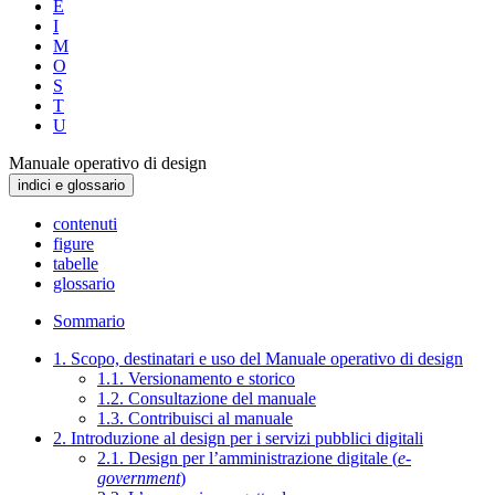
E
I
M
O
S
T
U
Manuale operativo di design
indici e glossario
contenuti
figure
tabelle
glossario
Sommario
1. Scopo, destinatari e uso del Manuale operativo di design
1.1. Versionamento e storico
1.2. Consultazione del manuale
1.3. Contribuisci al manuale
2. Introduzione al design per i servizi pubblici digitali
2.1. Design per l’amministrazione digitale (
e-
government
)