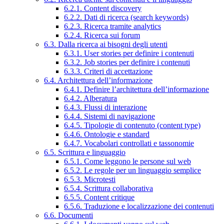
6.2.1. Content discovery
6.2.2. Dati di ricerca (search keywords)
6.2.3. Ricerca tramite analytics
6.2.4. Ricerca sui forum
6.3. Dalla ricerca ai bisogni degli utenti
6.3.1. User stories per definire i contenuti
6.3.2. Job stories per definire i contenuti
6.3.3. Criteri di accettazione
6.4. Architettura dell’informazione
6.4.1. Definire l’architettura dell’informazione
6.4.2. Alberatura
6.4.3. Flussi di interazione
6.4.4. Sistemi di navigazione
6.4.5. Tipologie di contenuto (content type)
6.4.6. Ontologie e standard
6.4.7. Vocabolari controllati e tassonomie
6.5. Scrittura e linguaggio
6.5.1. Come leggono le persone sul web
6.5.2. Le regole per un linguaggio semplice
6.5.3. Microtesti
6.5.4. Scrittura collaborativa
6.5.5. Content critique
6.5.6. Traduzione e localizzazione dei contenuti
6.6. Documenti