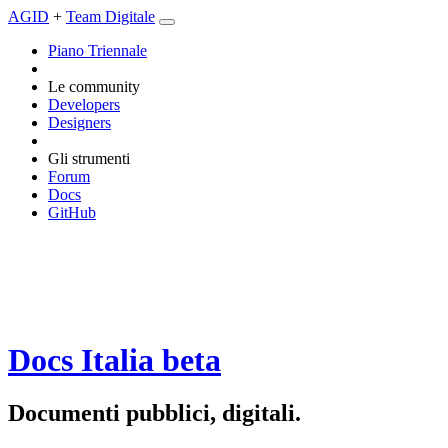
AGID
+
Team Digitale
Piano Triennale
Le community
Developers
Designers
Gli strumenti
Forum
Docs
GitHub
Docs Italia
beta
Documenti pubblici, digitali.