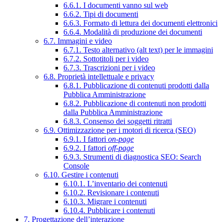
6.6.1. I documenti vanno sul web
6.6.2. Tipi di documenti
6.6.3. Formato di lettura dei documenti elettronici
6.6.4. Modalità di produzione dei documenti
6.7. Immagini e video
6.7.1. Testo alternativo (alt text) per le immagini
6.7.2. Sottotitoli per i video
6.7.3. Trascrizioni per i video
6.8. Proprietà intellettuale e privacy
6.8.1. Pubblicazione di contenuti prodotti dalla
Pubblica Amministrazione
6.8.2. Pubblicazione di contenuti non prodotti
dalla Pubblica Amministrazione
6.8.3. Consenso dei soggetti ritratti
6.9. Ottimizzazione per i motori di ricerca (SEO)
6.9.1. I fattori
on-page
6.9.2. I fattori
off-page
6.9.3. Strumenti di diagnostica SEO: Search
Console
6.10. Gestire i contenuti
6.10.1. L’inventario dei contenuti
6.10.2. Revisionare i contenuti
6.10.3. Migrare i contenuti
6.10.4. Pubblicare i contenuti
7. Progettazione dell’interazione