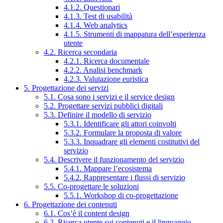
4.1.2. Questionari
4.1.3. Test di usabilità
4.1.4. Web analytics
4.1.5. Strumenti di mappatura dell’esperienza
utente
4.2. Ricerca secondaria
4.2.1. Ricerca documentale
4.2.2. Analisi benchmark
4.2.3. Valutazione euristica
5. Progettazione dei servizi
5.1. Cosa sono i servizi e il service design
5.2. Progettare servizi pubblici digitali
5.3. Definire il modello di servizio
5.3.1. Identificare gli attori coinvolti
5.3.2. Formulare la proposta di valore
5.3.3. Inquadrare gli elementi costitutivi del
servizio
5.4. Descrivere il funzionamento del servizio
5.4.1. Mappare l’ecosistema
5.4.2. Rappresentare i flussi di servizio
5.5. Co-progettare le soluzioni
5.5.1. Workshop di co-progettazione
6. Progettazione dei contenuti
6.1. Cos’è il content design
6.2. Ricerca utente sui contenuti e il linguaggio