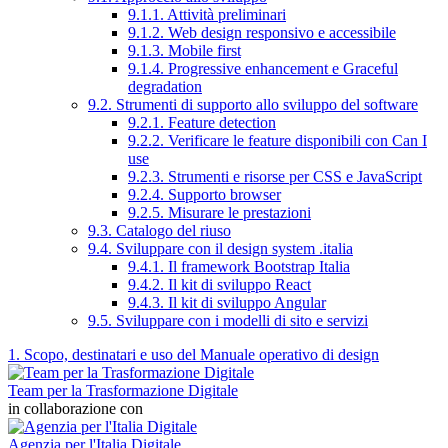
9.1.1. Attività preliminari
9.1.2. Web design responsivo e accessibile
9.1.3. Mobile first
9.1.4. Progressive enhancement e Graceful
degradation
9.2. Strumenti di supporto allo sviluppo del software
9.2.1. Feature detection
9.2.2. Verificare le feature disponibili con Can I
use
9.2.3. Strumenti e risorse per CSS e JavaScript
9.2.4. Supporto browser
9.2.5. Misurare le prestazioni
9.3. Catalogo del riuso
9.4. Sviluppare con il design system .italia
9.4.1. Il framework Bootstrap Italia
9.4.2. Il kit di sviluppo React
9.4.3. Il kit di sviluppo Angular
9.5. Sviluppare con i modelli di sito e servizi
1. Scopo, destinatari e uso del Manuale operativo di design
Team per la Trasformazione Digitale
in collaborazione con
Agenzia per l'Italia Digitale