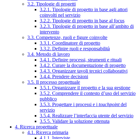
3.2. Tipologie di progetti
3.2.1. Tipologie di progetto in base agli attori
coinvolti nel servizio
3.2.2. Tipologie di progetto in base al focus
3.2.3. Tipologie di progetto in base all’ambito di
intervento
3.3. Competenze, ruoli e figure coinvolte
3.3.1. Coordinatore di progetto
3.3.2. Definire ruoli e responsabilità
3.4. Metodo di lavoro
3.4.1. Definire processi, strumenti e rituali
3.4.2. Curare la documentazione di progetto
3.4.3. Organizzare tavoli tecnici collaborativi
3.4.4. Prendere decisioni
3.5. Il processo progettuale
3.5.1. Organizzare il progetto e la sua gestione
3.5.2. Comprendere il contesto d’uso del servizio
pubblico
3.5.3. Progettare i processi e i
touchpoint
del
servizio
3.5.4. Realizzare l’interfaccia utente del servizio
3.5.5. Validare la soluzione ottenuta
4. Ricerca progettuale
4.1. Ricerca primaria
4.1.1. Interviste