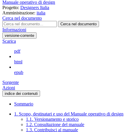
Manuale operativo di design
Progetto:
Designers Italia
Amministrazione:
italia
Cerca nel documento
Cerca nel documento
Informazioni
versione-corrente
Scarica
pdf
html
epub
Sorgente
Azioni
indice dei contenuti
Sommario
1. Scopo, destinatari e uso del Manuale operativo di design
1.1. Versionamento e storico
1.2. Consultazione del manuale
1.3. Contribuisci al manuale