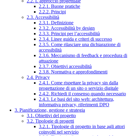
2.2. L’approccio progettuale
2.2.1. Buone pratiche
2.2.2. Principi
2.3. Accessibilità
2.3.1. Definizione
2.3.2. Accessibilità by design
2.3.3. Principi per l’accessibilità
2.3.4. Linee guida e criteri di successo
2.3.5. Come rilasciare una dichiarazione di
accessibilità
2.3.6. Meccanismo di feedback e procedura di
attuazione
2.3.7. Obiettivi accessibilità
2.3.8. Normativa e approfondimenti
2.4. Privacy
2.4.1. Come rispettare la privacy sin dalla
progettazione di un sito o servizio digitale
2.4.2. Richiedi il consenso quando necessario
2.4.3. Le basi del sito web: architettura,
informativa privacy, riferimenti DPO
3. Pianificazione, gestione e strategia
3.1. Obiettivi del progetto
3.2. Tipologie di progetti
3.2.1. Tipologie di progetto in base agli attori
coinvolti nel servizio