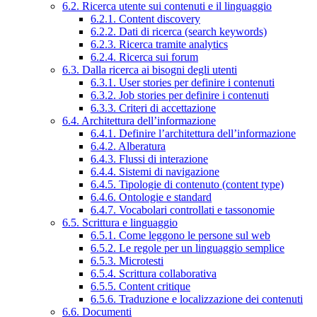
6.2. Ricerca utente sui contenuti e il linguaggio
6.2.1. Content discovery
6.2.2. Dati di ricerca (search keywords)
6.2.3. Ricerca tramite analytics
6.2.4. Ricerca sui forum
6.3. Dalla ricerca ai bisogni degli utenti
6.3.1. User stories per definire i contenuti
6.3.2. Job stories per definire i contenuti
6.3.3. Criteri di accettazione
6.4. Architettura dell’informazione
6.4.1. Definire l’architettura dell’informazione
6.4.2. Alberatura
6.4.3. Flussi di interazione
6.4.4. Sistemi di navigazione
6.4.5. Tipologie di contenuto (content type)
6.4.6. Ontologie e standard
6.4.7. Vocabolari controllati e tassonomie
6.5. Scrittura e linguaggio
6.5.1. Come leggono le persone sul web
6.5.2. Le regole per un linguaggio semplice
6.5.3. Microtesti
6.5.4. Scrittura collaborativa
6.5.5. Content critique
6.5.6. Traduzione e localizzazione dei contenuti
6.6. Documenti