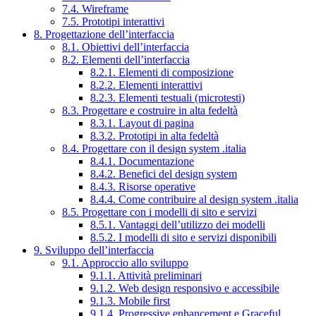
7.4. Wireframe
7.5. Prototipi interattivi
8. Progettazione dell’interfaccia
8.1. Obiettivi dell’interfaccia
8.2. Elementi dell’interfaccia
8.2.1. Elementi di composizione
8.2.2. Elementi interattivi
8.2.3. Elementi testuali (microtesti)
8.3. Progettare e costruire in alta fedeltà
8.3.1. Layout di pagina
8.3.2. Prototipi in alta fedeltà
8.4. Progettare con il design system .italia
8.4.1. Documentazione
8.4.2. Benefici del design system
8.4.3. Risorse operative
8.4.4. Come contribuire al design system .italia
8.5. Progettare con i modelli di sito e servizi
8.5.1. Vantaggi dell’utilizzo dei modelli
8.5.2. I modelli di sito e servizi disponibili
9. Sviluppo dell’interfaccia
9.1. Approccio allo sviluppo
9.1.1. Attività preliminari
9.1.2. Web design responsivo e accessibile
9.1.3. Mobile first
9.1.4. Progressive enhancement e Graceful