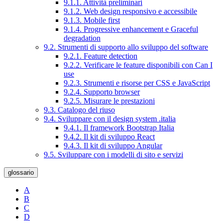
9.1.1. Attività preliminari
9.1.2. Web design responsivo e accessibile
9.1.3. Mobile first
9.1.4. Progressive enhancement e Graceful
degradation
9.2. Strumenti di supporto allo sviluppo del software
9.2.1. Feature detection
9.2.2. Verificare le feature disponibili con Can I
use
9.2.3. Strumenti e risorse per CSS e JavaScript
9.2.4. Supporto browser
9.2.5. Misurare le prestazioni
9.3. Catalogo del riuso
9.4. Sviluppare con il design system .italia
9.4.1. Il framework Bootstrap Italia
9.4.2. Il kit di sviluppo React
9.4.3. Il kit di sviluppo Angular
9.5. Sviluppare con i modelli di sito e servizi
glossario
A
B
C
D