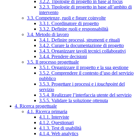
3.2.2. Tipologie di progetto in base al focus
3.2.3. Tipologie di progetto in base all’ambito di
intervento
3.3. Competenze, ruoli e figure coinvolte
3.3.1. Coordinatore di progetto
3.3.2. Definire ruoli e responsabilità
3.4. Metodo di lavoro
3.4.1. Definire processi, strumenti e rituali
3.4.2. Curare la documentazione di progetto
3.4.3. Organizzare tavoli tecnici collaborativi
3.4.4. Prendere decisioni
3.5. Il processo progettuale
3.5.1. Organizzare il progetto e la sua gestione
3.5.2. Comprendere il contesto d’uso del servizio
pubblico
3.5.3. Progettare i processi e i
touchpoint
del
servizio
3.5.4. Realizzare l’interfaccia utente del servizio
3.5.5. Validare la soluzione ottenuta
4. Ricerca progettuale
4.1. Ricerca primaria
4.1.1. Interviste
4.1.2. Questionari
4.1.3. Test di usabilità
4.1.4. Web analytics