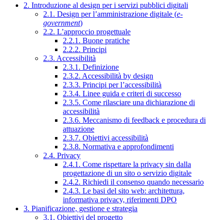
2. Introduzione al design per i servizi pubblici digitali
2.1. Design per l’amministrazione digitale (
e-
government
)
2.2. L’approccio progettuale
2.2.1. Buone pratiche
2.2.2. Principi
2.3. Accessibilità
2.3.1. Definizione
2.3.2. Accessibilità by design
2.3.3. Principi per l’accessibilità
2.3.4. Linee guida e criteri di successo
2.3.5. Come rilasciare una dichiarazione di
accessibilità
2.3.6. Meccanismo di feedback e procedura di
attuazione
2.3.7. Obiettivi accessibilità
2.3.8. Normativa e approfondimenti
2.4. Privacy
2.4.1. Come rispettare la privacy sin dalla
progettazione di un sito o servizio digitale
2.4.2. Richiedi il consenso quando necessario
2.4.3. Le basi del sito web: architettura,
informativa privacy, riferimenti DPO
3. Pianificazione, gestione e strategia
3.1. Obiettivi del progetto