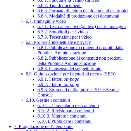
6.6.1. I documenti vanno sul web
6.6.2. Tipi di documenti
6.6.3. Formato di lettura dei documenti elettronici
6.6.4. Modalità di produzione dei documenti
6.7. Immagini e video
6.7.1. Testo alternativo (alt text) per le immagini
6.7.2. Sottotitoli per i video
6.7.3. Trascrizioni per i video
6.8. Proprietà intellettuale e privacy
6.8.1. Pubblicazione di contenuti prodotti dalla
Pubblica Amministrazione
6.8.2. Pubblicazione di contenuti non prodotti
dalla Pubblica Amministrazione
6.8.3. Consenso dei soggetti ritratti
6.9. Ottimizzazione per i motori di ricerca (SEO)
6.9.1. I fattori
on-page
6.9.2. I fattori
off-page
6.9.3. Strumenti di diagnostica SEO: Search
Console
6.10. Gestire i contenuti
6.10.1. L’inventario dei contenuti
6.10.2. Revisionare i contenuti
6.10.3. Migrare i contenuti
6.10.4. Pubblicare i contenuti
7. Progettazione dell’interazione