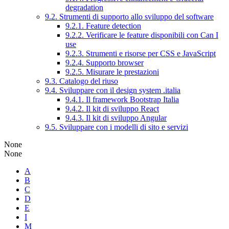
degradation
9.2. Strumenti di supporto allo sviluppo del software
9.2.1. Feature detection
9.2.2. Verificare le feature disponibili con Can I
use
9.2.3. Strumenti e risorse per CSS e JavaScript
9.2.4. Supporto browser
9.2.5. Misurare le prestazioni
9.3. Catalogo del riuso
9.4. Sviluppare con il design system .italia
9.4.1. Il framework Bootstrap Italia
9.4.2. Il kit di sviluppo React
9.4.3. Il kit di sviluppo Angular
9.5. Sviluppare con i modelli di sito e servizi
None
None
A
B
C
D
E
I
M