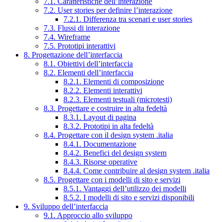
7.1. Caratteristiche dell’interazione
7.2. User stories per definire l’interazione
7.2.1. Differenza tra scenari e user stories
7.3. Flussi di interazione
7.4. Wireframe
7.5. Prototipi interattivi
8. Progettazione dell’interfaccia
8.1. Obiettivi dell’interfaccia
8.2. Elementi dell’interfaccia
8.2.1. Elementi di composizione
8.2.2. Elementi interattivi
8.2.3. Elementi testuali (microtesti)
8.3. Progettare e costruire in alta fedeltà
8.3.1. Layout di pagina
8.3.2. Prototipi in alta fedeltà
8.4. Progettare con il design system .italia
8.4.1. Documentazione
8.4.2. Benefici del design system
8.4.3. Risorse operative
8.4.4. Come contribuire al design system .italia
8.5. Progettare con i modelli di sito e servizi
8.5.1. Vantaggi dell’utilizzo dei modelli
8.5.2. I modelli di sito e servizi disponibili
9. Sviluppo dell’interfaccia
9.1. Approccio allo sviluppo