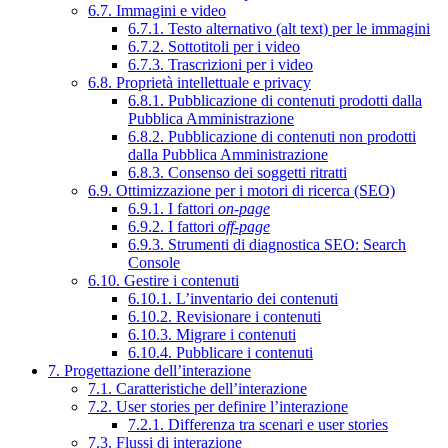
6.7. Immagini e video
6.7.1. Testo alternativo (alt text) per le immagini
6.7.2. Sottotitoli per i video
6.7.3. Trascrizioni per i video
6.8. Proprietà intellettuale e privacy
6.8.1. Pubblicazione di contenuti prodotti dalla
Pubblica Amministrazione
6.8.2. Pubblicazione di contenuti non prodotti
dalla Pubblica Amministrazione
6.8.3. Consenso dei soggetti ritratti
6.9. Ottimizzazione per i motori di ricerca (SEO)
6.9.1. I fattori
on-page
6.9.2. I fattori
off-page
6.9.3. Strumenti di diagnostica SEO: Search
Console
6.10. Gestire i contenuti
6.10.1. L’inventario dei contenuti
6.10.2. Revisionare i contenuti
6.10.3. Migrare i contenuti
6.10.4. Pubblicare i contenuti
7. Progettazione dell’interazione
7.1. Caratteristiche dell’interazione
7.2. User stories per definire l’interazione
7.2.1. Differenza tra scenari e user stories
7.3. Flussi di interazione