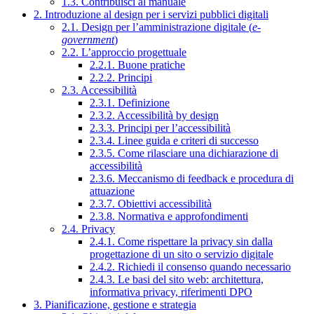
1.3. Contribuisci al manuale
2. Introduzione al design per i servizi pubblici digitali
2.1. Design per l’amministrazione digitale (
e-
government
)
2.2. L’approccio progettuale
2.2.1. Buone pratiche
2.2.2. Principi
2.3. Accessibilità
2.3.1. Definizione
2.3.2. Accessibilità by design
2.3.3. Principi per l’accessibilità
2.3.4. Linee guida e criteri di successo
2.3.5. Come rilasciare una dichiarazione di
accessibilità
2.3.6. Meccanismo di feedback e procedura di
attuazione
2.3.7. Obiettivi accessibilità
2.3.8. Normativa e approfondimenti
2.4. Privacy
2.4.1. Come rispettare la privacy sin dalla
progettazione di un sito o servizio digitale
2.4.2. Richiedi il consenso quando necessario
2.4.3. Le basi del sito web: architettura,
informativa privacy, riferimenti DPO
3. Pianificazione, gestione e strategia