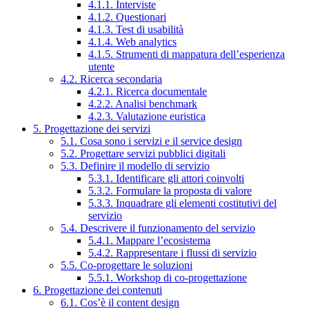
4.1.1. Interviste
4.1.2. Questionari
4.1.3. Test di usabilità
4.1.4. Web analytics
4.1.5. Strumenti di mappatura dell’esperienza
utente
4.2. Ricerca secondaria
4.2.1. Ricerca documentale
4.2.2. Analisi benchmark
4.2.3. Valutazione euristica
5. Progettazione dei servizi
5.1. Cosa sono i servizi e il service design
5.2. Progettare servizi pubblici digitali
5.3. Definire il modello di servizio
5.3.1. Identificare gli attori coinvolti
5.3.2. Formulare la proposta di valore
5.3.3. Inquadrare gli elementi costitutivi del
servizio
5.4. Descrivere il funzionamento del servizio
5.4.1. Mappare l’ecosistema
5.4.2. Rappresentare i flussi di servizio
5.5. Co-progettare le soluzioni
5.5.1. Workshop di co-progettazione
6. Progettazione dei contenuti
6.1. Cos’è il content design