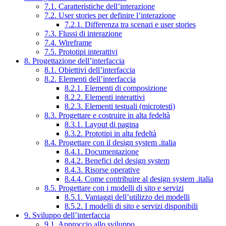
7.1. Caratteristiche dell’interazione
7.2. User stories per definire l’interazione
7.2.1. Differenza tra scenari e user stories
7.3. Flussi di interazione
7.4. Wireframe
7.5. Prototipi interattivi
8. Progettazione dell’interfaccia
8.1. Obiettivi dell’interfaccia
8.2. Elementi dell’interfaccia
8.2.1. Elementi di composizione
8.2.2. Elementi interattivi
8.2.3. Elementi testuali (microtesti)
8.3. Progettare e costruire in alta fedeltà
8.3.1. Layout di pagina
8.3.2. Prototipi in alta fedeltà
8.4. Progettare con il design system .italia
8.4.1. Documentazione
8.4.2. Benefici del design system
8.4.3. Risorse operative
8.4.4. Come contribuire al design system .italia
8.5. Progettare con i modelli di sito e servizi
8.5.1. Vantaggi dell’utilizzo dei modelli
8.5.2. I modelli di sito e servizi disponibili
9. Sviluppo dell’interfaccia
9.1. Approccio allo sviluppo