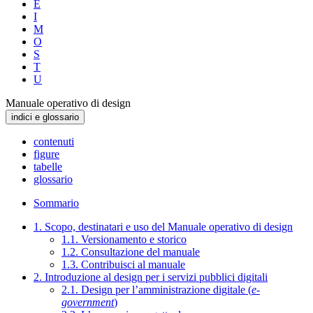
E
I
M
O
S
T
U
Manuale operativo di design
indici e glossario
contenuti
figure
tabelle
glossario
Sommario
1. Scopo, destinatari e uso del Manuale operativo di design
1.1. Versionamento e storico
1.2. Consultazione del manuale
1.3. Contribuisci al manuale
2. Introduzione al design per i servizi pubblici digitali
2.1. Design per l’amministrazione digitale (
e-
government
)