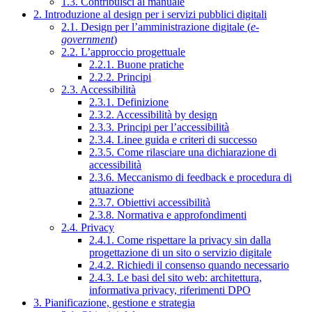
1.3. Contribuisci al manuale
2. Introduzione al design per i servizi pubblici digitali
2.1. Design per l’amministrazione digitale (
e-
government
)
2.2. L’approccio progettuale
2.2.1. Buone pratiche
2.2.2. Principi
2.3. Accessibilità
2.3.1. Definizione
2.3.2. Accessibilità by design
2.3.3. Principi per l’accessibilità
2.3.4. Linee guida e criteri di successo
2.3.5. Come rilasciare una dichiarazione di
accessibilità
2.3.6. Meccanismo di feedback e procedura di
attuazione
2.3.7. Obiettivi accessibilità
2.3.8. Normativa e approfondimenti
2.4. Privacy
2.4.1. Come rispettare la privacy sin dalla
progettazione di un sito o servizio digitale
2.4.2. Richiedi il consenso quando necessario
2.4.3. Le basi del sito web: architettura,
informativa privacy, riferimenti DPO
3. Pianificazione, gestione e strategia