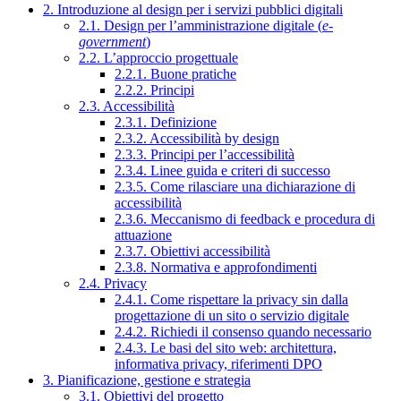
2. Introduzione al design per i servizi pubblici digitali
2.1. Design per l’amministrazione digitale (
e-
government
)
2.2. L’approccio progettuale
2.2.1. Buone pratiche
2.2.2. Principi
2.3. Accessibilità
2.3.1. Definizione
2.3.2. Accessibilità by design
2.3.3. Principi per l’accessibilità
2.3.4. Linee guida e criteri di successo
2.3.5. Come rilasciare una dichiarazione di
accessibilità
2.3.6. Meccanismo di feedback e procedura di
attuazione
2.3.7. Obiettivi accessibilità
2.3.8. Normativa e approfondimenti
2.4. Privacy
2.4.1. Come rispettare la privacy sin dalla
progettazione di un sito o servizio digitale
2.4.2. Richiedi il consenso quando necessario
2.4.3. Le basi del sito web: architettura,
informativa privacy, riferimenti DPO
3. Pianificazione, gestione e strategia
3.1. Obiettivi del progetto