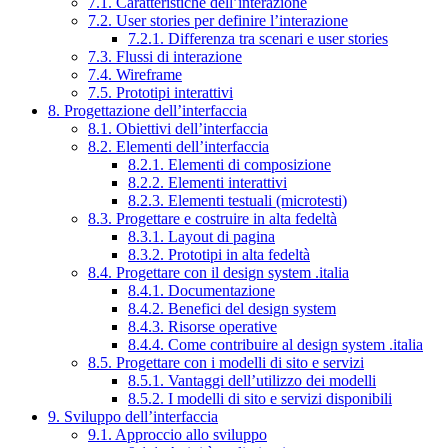
7.1. Caratteristiche dell’interazione
7.2. User stories per definire l’interazione
7.2.1. Differenza tra scenari e user stories
7.3. Flussi di interazione
7.4. Wireframe
7.5. Prototipi interattivi
8. Progettazione dell’interfaccia
8.1. Obiettivi dell’interfaccia
8.2. Elementi dell’interfaccia
8.2.1. Elementi di composizione
8.2.2. Elementi interattivi
8.2.3. Elementi testuali (microtesti)
8.3. Progettare e costruire in alta fedeltà
8.3.1. Layout di pagina
8.3.2. Prototipi in alta fedeltà
8.4. Progettare con il design system .italia
8.4.1. Documentazione
8.4.2. Benefici del design system
8.4.3. Risorse operative
8.4.4. Come contribuire al design system .italia
8.5. Progettare con i modelli di sito e servizi
8.5.1. Vantaggi dell’utilizzo dei modelli
8.5.2. I modelli di sito e servizi disponibili
9. Sviluppo dell’interfaccia
9.1. Approccio allo sviluppo