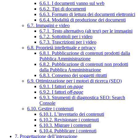
6.6.1. I documenti vanno sul web
6.6.2. Tipi di documenti
6.6.3. Formato di lettura dei documenti elettronici
6.6.4. Modalità di produzione dei documenti
6.7. Immagini e video
6.7.1. Testo alternativo (alt text) per le immagini
6.7.2. Sottotitoli per i video
6.7.3. Trascrizioni per i video
6.8. Proprietà intellettuale e privacy
6.8.1. Pubblicazione di contenuti prodotti dalla
Pubblica Amministrazione
6.8.2. Pubblicazione di contenuti non prodotti
dalla Pubblica Amministrazione
6.8.3. Consenso dei soggetti ritratti
6.9. Ottimizzazione per i motori di ricerca (SEO)
6.9.1. I fattori
on-page
6.9.2. I fattori
off-page
6.9.3. Strumenti di diagnostica SEO: Search
Console
6.10. Gestire i contenuti
6.10.1. L’inventario dei contenuti
6.10.2. Revisionare i contenuti
6.10.3. Migrare i contenuti
6.10.4. Pubblicare i contenuti
7. Progettazione dell’interazione