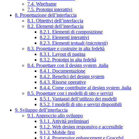
7.4. Wireframe
7.5. Prototipi interattivi
8. Progettazione dell’interfaccia
8.1. Obiettivi dell’interfaccia
8.2. Elementi dell’interfaccia
8.2.1. Elementi di composizione
8.2.2. Elementi interattivi
8.2.3. Elementi testuali (microtesti)
8.3. Progettare e costruire in alta fedeltà
8.3.1. Layout di pagina
8.3.2. Prototipi in alta fedeltà
8.4. Progettare con il design system .italia
8.4.1. Documentazione
8.4.2. Benefici del design system
8.4.3. Risorse operative
8.4.4. Come contribuire al design system .italia
8.5. Progettare con i modelli di sito e servizi
8.5.1. Vantaggi dell’utilizzo dei modelli
8.5.2. I modelli di sito e servizi disponibili
9. Sviluppo dell’interfaccia
9.1. Approccio allo sviluppo
9.1.1. Attività preliminari
9.1.2. Web design responsivo e accessibile
9.1.3. Mobile first
9.1.4. Progressive enhancement e Graceful