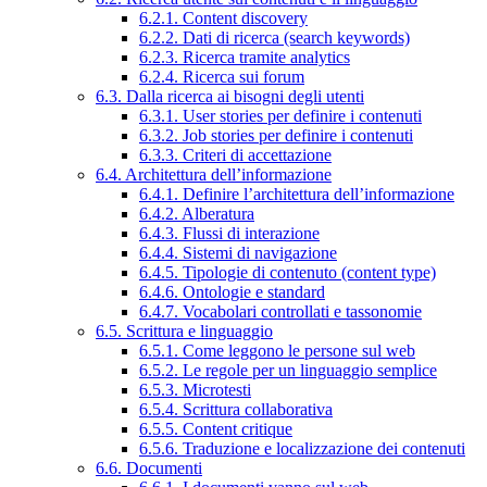
6.2.1. Content discovery
6.2.2. Dati di ricerca (search keywords)
6.2.3. Ricerca tramite analytics
6.2.4. Ricerca sui forum
6.3. Dalla ricerca ai bisogni degli utenti
6.3.1. User stories per definire i contenuti
6.3.2. Job stories per definire i contenuti
6.3.3. Criteri di accettazione
6.4. Architettura dell’informazione
6.4.1. Definire l’architettura dell’informazione
6.4.2. Alberatura
6.4.3. Flussi di interazione
6.4.4. Sistemi di navigazione
6.4.5. Tipologie di contenuto (content type)
6.4.6. Ontologie e standard
6.4.7. Vocabolari controllati e tassonomie
6.5. Scrittura e linguaggio
6.5.1. Come leggono le persone sul web
6.5.2. Le regole per un linguaggio semplice
6.5.3. Microtesti
6.5.4. Scrittura collaborativa
6.5.5. Content critique
6.5.6. Traduzione e localizzazione dei contenuti
6.6. Documenti