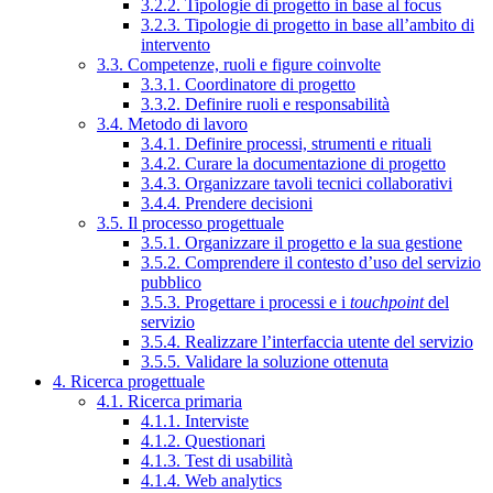
3.2.2. Tipologie di progetto in base al focus
3.2.3. Tipologie di progetto in base all’ambito di
intervento
3.3. Competenze, ruoli e figure coinvolte
3.3.1. Coordinatore di progetto
3.3.2. Definire ruoli e responsabilità
3.4. Metodo di lavoro
3.4.1. Definire processi, strumenti e rituali
3.4.2. Curare la documentazione di progetto
3.4.3. Organizzare tavoli tecnici collaborativi
3.4.4. Prendere decisioni
3.5. Il processo progettuale
3.5.1. Organizzare il progetto e la sua gestione
3.5.2. Comprendere il contesto d’uso del servizio
pubblico
3.5.3. Progettare i processi e i
touchpoint
del
servizio
3.5.4. Realizzare l’interfaccia utente del servizio
3.5.5. Validare la soluzione ottenuta
4. Ricerca progettuale
4.1. Ricerca primaria
4.1.1. Interviste
4.1.2. Questionari
4.1.3. Test di usabilità
4.1.4. Web analytics