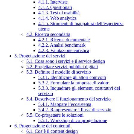
4.1.1. Interviste
4.1.2. Questionari
4.1.3. Test di usabilità
4.1.4. Web analytics
4.1.5. Strumenti di mappatura dell’esperienza
utente
4.2. Ricerca secondaria
4.2.1. Ricerca documentale
4.2.2. Analisi benchmark
4.2.3. Valutazione euristica
5. Progettazione dei servizi
5.1. Cosa sono i servizi e il service design
5.2. Progettare servizi pubblici digitali
5.3. Definire il modello di servizio
5.3.1. Identificare gli attori coinvolti
5.3.2. Formulare la proposta di valore
5.3.3. Inquadrare gli elementi costitutivi del
servizio
5.4. Descrivere il funzionamento del servizio
5.4.1. Mappare l’ecosistema
5.4.2. Rappresentare i flussi di servizio
5.5. Co-progettare le soluzioni
5.5.1. Workshop di co-progettazione
6. Progettazione dei contenuti
6.1. Cos’è il content design