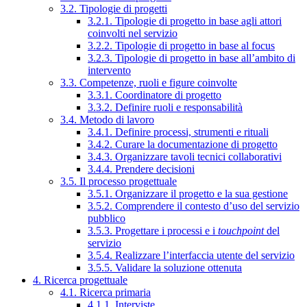
3.2. Tipologie di progetti
3.2.1. Tipologie di progetto in base agli attori
coinvolti nel servizio
3.2.2. Tipologie di progetto in base al focus
3.2.3. Tipologie di progetto in base all’ambito di
intervento
3.3. Competenze, ruoli e figure coinvolte
3.3.1. Coordinatore di progetto
3.3.2. Definire ruoli e responsabilità
3.4. Metodo di lavoro
3.4.1. Definire processi, strumenti e rituali
3.4.2. Curare la documentazione di progetto
3.4.3. Organizzare tavoli tecnici collaborativi
3.4.4. Prendere decisioni
3.5. Il processo progettuale
3.5.1. Organizzare il progetto e la sua gestione
3.5.2. Comprendere il contesto d’uso del servizio
pubblico
3.5.3. Progettare i processi e i
touchpoint
del
servizio
3.5.4. Realizzare l’interfaccia utente del servizio
3.5.5. Validare la soluzione ottenuta
4. Ricerca progettuale
4.1. Ricerca primaria
4.1.1. Interviste