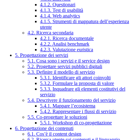
4.1.2. Questionari
4.1.3. Test di usabilità
4.1.4. Web analytics
4.1.5. Strumenti di mappatura dell’esperienza
utente
4.2. Ricerca secondaria
4.2.1. Ricerca documentale
4.2.2. Analisi benchmark
4.2.3. Valutazione euristica
5. Progettazione dei servizi
5.1. Cosa sono i servizi e il service design
5.2. Progettare servizi pubblici digitali
5.3. Definire il modello di servizio
5.3.1. Identificare gli attori coinvolti
5.3.2. Formulare la proposta di valore
5.3.3. Inquadrare gli elementi costitutivi del
servizio
5.4. Descrivere il funzionamento del servizio
5.4.1. Mappare l’ecosistema
5.4.2. Rappresentare i flussi di servizio
5.5. Co-progettare le soluzioni
5.5.1. Workshop di co-progettazione
6. Progettazione dei contenuti
6.1. Cos’è il content design
6.2. Ricerca utente sui contenuti e il linguaggio