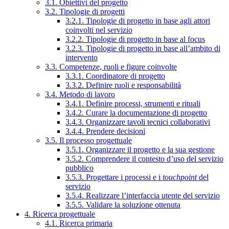
3.1. Obiettivi del progetto
3.2. Tipologie di progetti
3.2.1. Tipologie di progetto in base agli attori
coinvolti nel servizio
3.2.2. Tipologie di progetto in base al focus
3.2.3. Tipologie di progetto in base all’ambito di
intervento
3.3. Competenze, ruoli e figure coinvolte
3.3.1. Coordinatore di progetto
3.3.2. Definire ruoli e responsabilità
3.4. Metodo di lavoro
3.4.1. Definire processi, strumenti e rituali
3.4.2. Curare la documentazione di progetto
3.4.3. Organizzare tavoli tecnici collaborativi
3.4.4. Prendere decisioni
3.5. Il processo progettuale
3.5.1. Organizzare il progetto e la sua gestione
3.5.2. Comprendere il contesto d’uso del servizio
pubblico
3.5.3. Progettare i processi e i
touchpoint
del
servizio
3.5.4. Realizzare l’interfaccia utente del servizio
3.5.5. Validare la soluzione ottenuta
4. Ricerca progettuale
4.1. Ricerca primaria