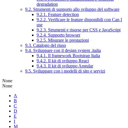
degradation
9.2. Strumenti di supporto allo sviluppo del software
9.2.1. Feature detection
9.2.2. Verificare le feature disponibili con Can I
use
9.2.3. Strumenti e risorse per CSS e JavaScript
9.2.4. Supporto browser
9.2.5. Misurare le prestazioni
9.3. Catalogo del riuso
9.4. Sviluppare con il design system .italia
9.4.1. Il framework Bootstrap Italia
9.4.2. Il kit di sviluppo React
9.4.3. Il kit di sviluppo Angular
9.5. Sviluppare con i modelli di sito e servizi
None
None
A
B
C
D
E
I
M