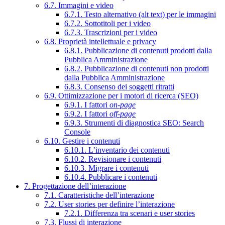
6.7. Immagini e video
6.7.1. Testo alternativo (alt text) per le immagini
6.7.2. Sottotitoli per i video
6.7.3. Trascrizioni per i video
6.8. Proprietà intellettuale e privacy
6.8.1. Pubblicazione di contenuti prodotti dalla
Pubblica Amministrazione
6.8.2. Pubblicazione di contenuti non prodotti
dalla Pubblica Amministrazione
6.8.3. Consenso dei soggetti ritratti
6.9. Ottimizzazione per i motori di ricerca (SEO)
6.9.1. I fattori
on-page
6.9.2. I fattori
off-page
6.9.3. Strumenti di diagnostica SEO: Search
Console
6.10. Gestire i contenuti
6.10.1. L’inventario dei contenuti
6.10.2. Revisionare i contenuti
6.10.3. Migrare i contenuti
6.10.4. Pubblicare i contenuti
7. Progettazione dell’interazione
7.1. Caratteristiche dell’interazione
7.2. User stories per definire l’interazione
7.2.1. Differenza tra scenari e user stories
7.3. Flussi di interazione