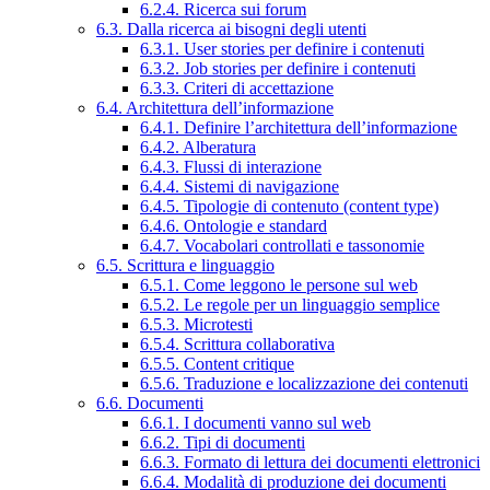
6.2.4. Ricerca sui forum
6.3. Dalla ricerca ai bisogni degli utenti
6.3.1. User stories per definire i contenuti
6.3.2. Job stories per definire i contenuti
6.3.3. Criteri di accettazione
6.4. Architettura dell’informazione
6.4.1. Definire l’architettura dell’informazione
6.4.2. Alberatura
6.4.3. Flussi di interazione
6.4.4. Sistemi di navigazione
6.4.5. Tipologie di contenuto (content type)
6.4.6. Ontologie e standard
6.4.7. Vocabolari controllati e tassonomie
6.5. Scrittura e linguaggio
6.5.1. Come leggono le persone sul web
6.5.2. Le regole per un linguaggio semplice
6.5.3. Microtesti
6.5.4. Scrittura collaborativa
6.5.5. Content critique
6.5.6. Traduzione e localizzazione dei contenuti
6.6. Documenti
6.6.1. I documenti vanno sul web
6.6.2. Tipi di documenti
6.6.3. Formato di lettura dei documenti elettronici
6.6.4. Modalità di produzione dei documenti