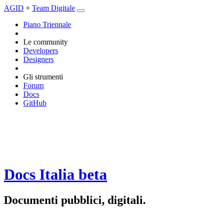
AGID
+
Team Digitale
Piano Triennale
Le community
Developers
Designers
Gli strumenti
Forum
Docs
GitHub
Docs Italia
beta
Documenti pubblici, digitali.