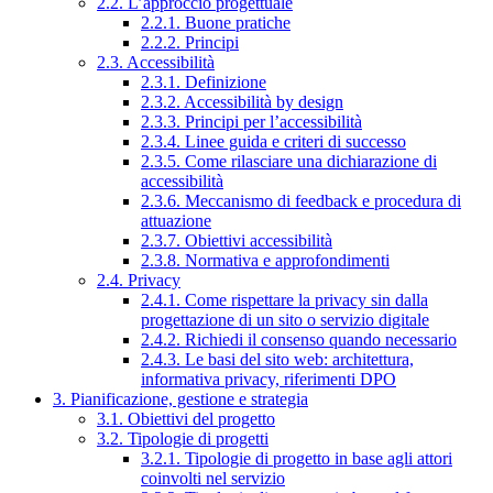
2.2. L’approccio progettuale
2.2.1. Buone pratiche
2.2.2. Principi
2.3. Accessibilità
2.3.1. Definizione
2.3.2. Accessibilità by design
2.3.3. Principi per l’accessibilità
2.3.4. Linee guida e criteri di successo
2.3.5. Come rilasciare una dichiarazione di
accessibilità
2.3.6. Meccanismo di feedback e procedura di
attuazione
2.3.7. Obiettivi accessibilità
2.3.8. Normativa e approfondimenti
2.4. Privacy
2.4.1. Come rispettare la privacy sin dalla
progettazione di un sito o servizio digitale
2.4.2. Richiedi il consenso quando necessario
2.4.3. Le basi del sito web: architettura,
informativa privacy, riferimenti DPO
3. Pianificazione, gestione e strategia
3.1. Obiettivi del progetto
3.2. Tipologie di progetti
3.2.1. Tipologie di progetto in base agli attori
coinvolti nel servizio