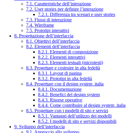
7.1. Caratteristiche dell’interazione
7.2. User stories per definire l’interazione
7.2.1. Differenza tra scenari e user stories
7.3. Flussi di interazione
7.4. Wireframe
7.5. Prototipi interattivi
8. Progettazione dell’interfaccia
8.1. Obiettivi dell’interfaccia
8.2. Elementi dell’interfaccia
8.2.1. Elementi di composizione
8.2.2. Elementi interattivi
8.2.3. Elementi testuali (microtesti)
8.3. Progettare e costruire in alta fedeltà
8.3.1. Layout di pagina
8.3.2. Prototipi in alta fedeltà
8.4. Progettare con il design system .italia
8.4.1. Documentazione
8.4.2. Benefici del design system
8.4.3. Risorse operative
8.4.4. Come contribuire al design system .italia
8.5. Progettare con i modelli di sito e servizi
8.5.1. Vantaggi dell’utilizzo dei modelli
8.5.2. I modelli di sito e servizi disponibili
9. Sviluppo dell’interfaccia
9.1. Approccio allo sviluppo