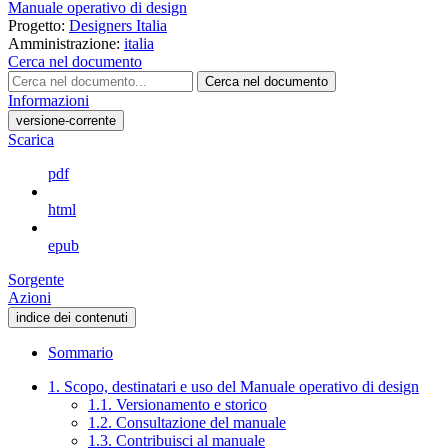
Manuale operativo di design
Progetto:
Designers Italia
Amministrazione:
italia
Cerca nel documento
Cerca nel documento
Informazioni
versione-corrente
Scarica
pdf
html
epub
Sorgente
Azioni
indice dei contenuti
Sommario
1. Scopo, destinatari e uso del Manuale operativo di design
1.1. Versionamento e storico
1.2. Consultazione del manuale
1.3. Contribuisci al manuale