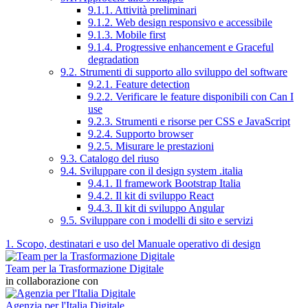
9.1.1. Attività preliminari
9.1.2. Web design responsivo e accessibile
9.1.3. Mobile first
9.1.4. Progressive enhancement e Graceful
degradation
9.2. Strumenti di supporto allo sviluppo del software
9.2.1. Feature detection
9.2.2. Verificare le feature disponibili con Can I
use
9.2.3. Strumenti e risorse per CSS e JavaScript
9.2.4. Supporto browser
9.2.5. Misurare le prestazioni
9.3. Catalogo del riuso
9.4. Sviluppare con il design system .italia
9.4.1. Il framework Bootstrap Italia
9.4.2. Il kit di sviluppo React
9.4.3. Il kit di sviluppo Angular
9.5. Sviluppare con i modelli di sito e servizi
1. Scopo, destinatari e uso del Manuale operativo di design
Team per la Trasformazione Digitale
in collaborazione con
Agenzia per l'Italia Digitale