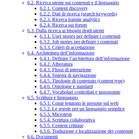
6.2. Ricerca utente sui contenuti e il linguaggio
6.2.1. Content discovery
6.2.2. Dati di ricerca (search keywords)
6.2.3. Ricerca tramite analytics
6.2.4. Ricerca sui forum
6.3. Dalla ricerca ai bisogni degli utenti
6.3.1. User stories per definire i contenuti
6.3.2. Job stories per definire i contenuti
6.3.3. Criteri di accettazione
6.4. Architettura dell’informazione
6.4.1. Definire l’architettura dell’informazione
6.4.2. Alberatura
6.4.3. Flussi di interazione
6.4.4. Sistemi di navigazione
6.4.5. Tipologie di contenuto (content type)
6.4.6. Ontologie e standard
6.4.7. Vocabolari controllati e tassonomie
6.5. Scrittura e linguaggio
6.5.1. Come leggono le persone sul web
6.5.2. Le regole per un linguaggio semplice
6.5.3. Microtesti
6.5.4. Scrittura collaborativa
6.5.5. Content critique
6.5.6. Traduzione e localizzazione dei contenuti
6.6. Documenti