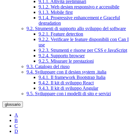
9.1.1. Attività preliminari
9.1.2. Web design responsivo e accessibile
9.1.3. Mobile first
9.1.4. Progressive enhancement e Graceful
degradation
9.2. Strumenti di supporto allo sviluppo del software
9.2.1. Feature detection
9.2.2. Verificare le feature disponibili con Can I
use
9.2.3. Strumenti e risorse per CSS e JavaScript
9.2.4. Supporto browser
9.2.5. Misurare le prestazioni
9.3. Catalogo del riuso
9.4. Sviluppare con il design system .italia
9.4.1. Il framework Bootstrap Italia
9.4.2. Il kit di sviluppo React
9.4.3. Il kit di sviluppo Angular
9.5. Sviluppare con i modelli di sito e servizi
glossario
A
B
C
D