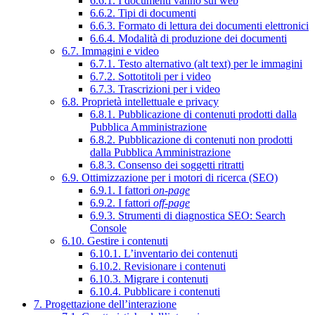
6.6.1. I documenti vanno sul web
6.6.2. Tipi di documenti
6.6.3. Formato di lettura dei documenti elettronici
6.6.4. Modalità di produzione dei documenti
6.7. Immagini e video
6.7.1. Testo alternativo (alt text) per le immagini
6.7.2. Sottotitoli per i video
6.7.3. Trascrizioni per i video
6.8. Proprietà intellettuale e privacy
6.8.1. Pubblicazione di contenuti prodotti dalla
Pubblica Amministrazione
6.8.2. Pubblicazione di contenuti non prodotti
dalla Pubblica Amministrazione
6.8.3. Consenso dei soggetti ritratti
6.9. Ottimizzazione per i motori di ricerca (SEO)
6.9.1. I fattori
on-page
6.9.2. I fattori
off-page
6.9.3. Strumenti di diagnostica SEO: Search
Console
6.10. Gestire i contenuti
6.10.1. L’inventario dei contenuti
6.10.2. Revisionare i contenuti
6.10.3. Migrare i contenuti
6.10.4. Pubblicare i contenuti
7. Progettazione dell’interazione