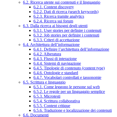
6.2. Ricerca utente sui contenuti e il linguaggio
6.2.1. Content discovery
6.2.2. Dati di ricerca (search keywords)
6.2.3. Ricerca tramite analytics
6.2.4. Ricerca sui forum
6.3. Dalla ricerca ai bisogni degli utenti
6.3.1. User stories per definire i contenuti
6.3.2. Job stories per definire i contenuti
6.3.3. Criteri di accettazione
6.4. Architettura dell’informazione
6.4.1. Definire l’architettura dell’informazione
6.4.2. Alberatura
6.4.3. Flussi di interazione
6.4.4. Sistemi di navigazione
6.4.5. Tipologie di contenuto (content type)
6.4.6. Ontologie e standard
6.4.7. Vocabolari controllati e tassonomie
6.5. Scrittura e linguaggio
6.5.1. Come leggono le persone sul web
6.5.2. Le regole per un linguaggio semplice
6.5.3. Microtesti
6.5.4. Scrittura collaborativa
6.5.5. Content critique
6.5.6. Traduzione e localizzazione dei contenuti
6.6. Documenti