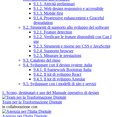
9.1.1. Attività preliminari
9.1.2. Web design responsivo e accessibile
9.1.3. Mobile first
9.1.4. Progressive enhancement e Graceful
degradation
9.2. Strumenti di supporto allo sviluppo del software
9.2.1. Feature detection
9.2.2. Verificare le feature disponibili con Can I
use
9.2.3. Strumenti e risorse per CSS e JavaScript
9.2.4. Supporto browser
9.2.5. Misurare le prestazioni
9.3. Catalogo del riuso
9.4. Sviluppare con il design system .italia
9.4.1. Il framework Bootstrap Italia
9.4.2. Il kit di sviluppo React
9.4.3. Il kit di sviluppo Angular
9.5. Sviluppare con i modelli di sito e servizi
1. Scopo, destinatari e uso del Manuale operativo di design
Team per la Trasformazione Digitale
in collaborazione con
Agenzia per l'Italia Digitale