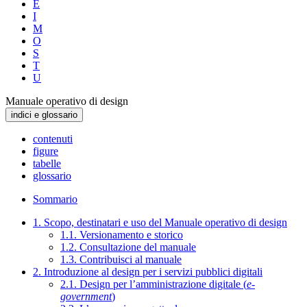
E
I
M
O
S
T
U
Manuale operativo di design
indici e glossario
contenuti
figure
tabelle
glossario
Sommario
1. Scopo, destinatari e uso del Manuale operativo di design
1.1. Versionamento e storico
1.2. Consultazione del manuale
1.3. Contribuisci al manuale
2. Introduzione al design per i servizi pubblici digitali
2.1. Design per l’amministrazione digitale (
e-
government
)