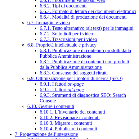
6.6.1. I documenti vanno sul web
6.6.2. Tipi di documenti
6.6.3. Formato di lettura dei documenti elettronici
6.6.4. Modalità di produzione dei documenti
6.7. Immagini e video
6.7.1. Testo alternativo (alt text) per le immagini
6.7.2. Sottotitoli per i video
6.7.3. Trascrizioni per i video
6.8. Proprietà intellettuale e privacy
6.8.1. Pubblicazione di contenuti prodotti dalla
Pubblica Amministrazione
6.8.2. Pubblicazione di contenuti non prodotti
dalla Pubblica Amministrazione
6.8.3. Consenso dei soggetti ritratti
6.9. Ottimizzazione per i motori di ricerca (SEO)
6.9.1. I fattori
on-page
6.9.2. I fattori
off-page
6.9.3. Strumenti di diagnostica SEO: Search
Console
6.10. Gestire i contenuti
6.10.1. L’inventario dei contenuti
6.10.2. Revisionare i contenuti
6.10.3. Migrare i contenuti
6.10.4. Pubblicare i contenuti
7. Progettazione dell’interazione