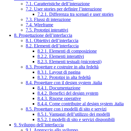
7.1. Caratteristiche dell’interazione
7.2. User stories per definire l’interazione
7.2.1. Differenza tra scenari e user stories
7.3. Flussi di interazione
7.4. Wireframe
7.5. Prototipi interattivi
8. Progettazione dell’interfaccia
8.1. Obiettivi dell’interfaccia
8.2. Elementi dell’interfaccia
8.2.1. Elementi di composizione
8.2.2. Elementi interattivi
8.2.3. Elementi testuali (microtesti)
8.3. Progettare e costruire in alta fedeltà
8.3.1. Layout di pagina
8.3.2. Prototipi in alta fedeltà
8.4. Progettare con il design system .italia
8.4.1. Documentazione
8.4.2. Benefici del design system
8.4.3. Risorse operative
8.4.4. Come contribuire al design system .italia
8.5. Progettare con i modelli di sito e servizi
8.5.1. Vantaggi dell’utilizzo dei modelli
8.5.2. I modelli di sito e servizi disponibili
9. Sviluppo dell’interfaccia
9.1. Approccio allo sviluppo