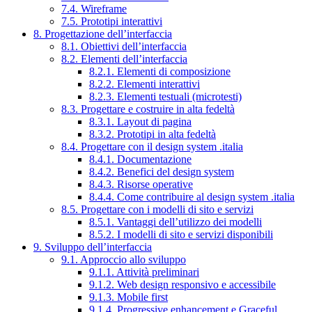
7.4. Wireframe
7.5. Prototipi interattivi
8. Progettazione dell’interfaccia
8.1. Obiettivi dell’interfaccia
8.2. Elementi dell’interfaccia
8.2.1. Elementi di composizione
8.2.2. Elementi interattivi
8.2.3. Elementi testuali (microtesti)
8.3. Progettare e costruire in alta fedeltà
8.3.1. Layout di pagina
8.3.2. Prototipi in alta fedeltà
8.4. Progettare con il design system .italia
8.4.1. Documentazione
8.4.2. Benefici del design system
8.4.3. Risorse operative
8.4.4. Come contribuire al design system .italia
8.5. Progettare con i modelli di sito e servizi
8.5.1. Vantaggi dell’utilizzo dei modelli
8.5.2. I modelli di sito e servizi disponibili
9. Sviluppo dell’interfaccia
9.1. Approccio allo sviluppo
9.1.1. Attività preliminari
9.1.2. Web design responsivo e accessibile
9.1.3. Mobile first
9.1.4. Progressive enhancement e Graceful