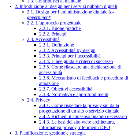
1.3. Contribuisci al manuale
2. Introduzione al design per i servizi pubblici digitali
2.1. Design per l’amministrazione digitale (
e-
government
)
2.2. L’approccio progettuale
2.2.1. Buone pratiche
2.2.2. Principi
2.3. Accessibilità
2.3.1. Definizione
2.3.2. Accessibilità by design
2.3.3. Principi per l’accessibilità
2.3.4. Linee guida e criteri di successo
2.3.5. Come rilasciare una dichiarazione di
accessibilità
2.3.6. Meccanismo di feedback e procedura di
attuazione
2.3.7. Obiettivi accessibilità
2.3.8. Normativa e approfondimenti
2.4. Privacy
2.4.1. Come rispettare la privacy sin dalla
progettazione di un sito o servizio digitale
2.4.2. Richiedi il consenso quando necessario
2.4.3. Le basi del sito web: architettura,
informativa privacy, riferimenti DPO
3. Pianificazione, gestione e strategia