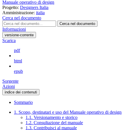
Manuale operativo di design
Progetto:
Designers Italia
Amministrazione:
italia
Cerca nel documento
Cerca nel documento
Informazioni
versione-corrente
Scarica
pdf
html
epub
Sorgente
Azioni
indice dei contenuti
Sommario
1. Scopo, destinatari e uso del Manuale operativo di design
1.1. Versionamento e storico
1.2. Consultazione del manuale
1.3. Contribuisci al manuale