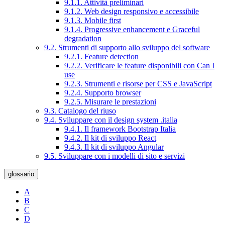
9.1.1. Attività preliminari
9.1.2. Web design responsivo e accessibile
9.1.3. Mobile first
9.1.4. Progressive enhancement e Graceful
degradation
9.2. Strumenti di supporto allo sviluppo del software
9.2.1. Feature detection
9.2.2. Verificare le feature disponibili con Can I
use
9.2.3. Strumenti e risorse per CSS e JavaScript
9.2.4. Supporto browser
9.2.5. Misurare le prestazioni
9.3. Catalogo del riuso
9.4. Sviluppare con il design system .italia
9.4.1. Il framework Bootstrap Italia
9.4.2. Il kit di sviluppo React
9.4.3. Il kit di sviluppo Angular
9.5. Sviluppare con i modelli di sito e servizi
glossario
A
B
C
D