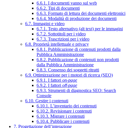
6.6.1. I documenti vanno sul web
6.6.2. Tipi di documenti
6.6.3. Formato di lettura dei documenti elettronici
6.6.4. Modalità di produzione dei documenti
6.7. Immagini e video
6.7.1. Testo alternativo (alt text) per le immagini
6.7.2. Sottotitoli per i video
6.7.3. Trascrizioni per i video
6.8. Proprietà intellettuale e privacy
6.8.1. Pubblicazione di contenuti prodotti dalla
Pubblica Amministrazione
6.8.2. Pubblicazione di contenuti non prodotti
dalla Pubblica Amministrazione
6.8.3. Consenso dei soggetti ritratti
6.9. Ottimizzazione per i motori di ricerca (SEO)
6.9.1. I fattori
on-page
6.9.2. I fattori
off-page
6.9.3. Strumenti di diagnostica SEO: Search
Console
6.10. Gestire i contenuti
6.10.1. L’inventario dei contenuti
6.10.2. Revisionare i contenuti
6.10.3. Migrare i contenuti
6.10.4. Pubblicare i contenuti
7. Progettazione dell’interazione