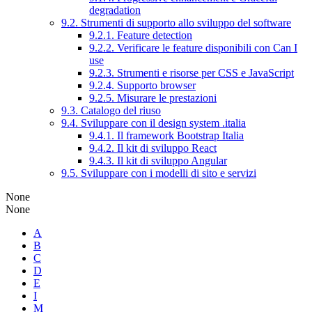
degradation
9.2. Strumenti di supporto allo sviluppo del software
9.2.1. Feature detection
9.2.2. Verificare le feature disponibili con Can I
use
9.2.3. Strumenti e risorse per CSS e JavaScript
9.2.4. Supporto browser
9.2.5. Misurare le prestazioni
9.3. Catalogo del riuso
9.4. Sviluppare con il design system .italia
9.4.1. Il framework Bootstrap Italia
9.4.2. Il kit di sviluppo React
9.4.3. Il kit di sviluppo Angular
9.5. Sviluppare con i modelli di sito e servizi
None
None
A
B
C
D
E
I
M