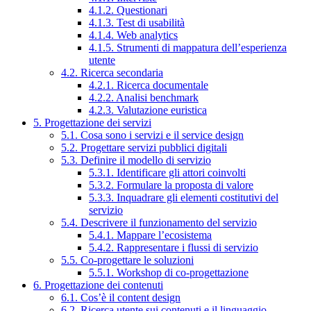
4.1.2. Questionari
4.1.3. Test di usabilità
4.1.4. Web analytics
4.1.5. Strumenti di mappatura dell’esperienza
utente
4.2. Ricerca secondaria
4.2.1. Ricerca documentale
4.2.2. Analisi benchmark
4.2.3. Valutazione euristica
5. Progettazione dei servizi
5.1. Cosa sono i servizi e il service design
5.2. Progettare servizi pubblici digitali
5.3. Definire il modello di servizio
5.3.1. Identificare gli attori coinvolti
5.3.2. Formulare la proposta di valore
5.3.3. Inquadrare gli elementi costitutivi del
servizio
5.4. Descrivere il funzionamento del servizio
5.4.1. Mappare l’ecosistema
5.4.2. Rappresentare i flussi di servizio
5.5. Co-progettare le soluzioni
5.5.1. Workshop di co-progettazione
6. Progettazione dei contenuti
6.1. Cos’è il content design
6.2. Ricerca utente sui contenuti e il linguaggio