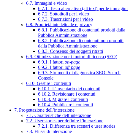
6.7. Immagini e video
6.7.1. Testo alternativo (alt text) per le immagini
6.7.2. Sottotitoli per i video
6.7.3. Trascrizioni per i video
6.8. Proprietà intellettuale e privacy
6.8.1. Pubblicazione di contenuti prodotti dalla
Pubblica Amministrazione
6.8.2. Pubblicazione di contenuti non prodotti
dalla Pubblica Amministrazione
6.8.3. Consenso dei soggetti ritratti
6.9. Ottimizzazione per i motori di ricerca (SEO)
6.9.1. I fattori
on-page
6.9.2. I fattori
off-page
6.9.3. Strumenti di diagnostica SEO: Search
Console
6.10. Gestire i contenuti
6.10.1. L’inventario dei contenuti
6.10.2. Revisionare i contenuti
6.10.3. Migrare i contenuti
6.10.4. Pubblicare i contenuti
7. Progettazione dell’interazione
7.1. Caratteristiche dell’interazione
7.2. User stories per definire l’interazione
7.2.1. Differenza tra scenari e user stories
7.3. Flussi di interazione