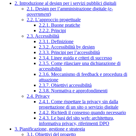
2. Introduzione al design per i servizi pubblici digitali
2.1. Design per l’amministrazione digitale (
e-
government
)
2.2. L’approccio progettuale
2.2.1. Buone pratiche
2.2.2. Principi
2.3. Accessibilità
2.3.1. Definizione
2.3.2. Accessibilità by design
2.3.3. Principi per l’accessibilità
2.3.4. Linee guida e criteri di successo
2.3.5. Come rilasciare una dichiarazione di
accessibilità
2.3.6. Meccanismo di feedback e procedura di
attuazione
2.3.7. Obiettivi accessibilità
2.3.8. Normativa e approfondimenti
2.4. Privacy
2.4.1. Come rispettare la privacy sin dalla
progettazione di un sito o servizio digitale
2.4.2. Richiedi il consenso quando necessario
2.4.3. Le basi del sito web: architettura,
informativa privacy, riferimenti DPO
3. Pianificazione, gestione e strategia
3.1. Obiettivi del progetto