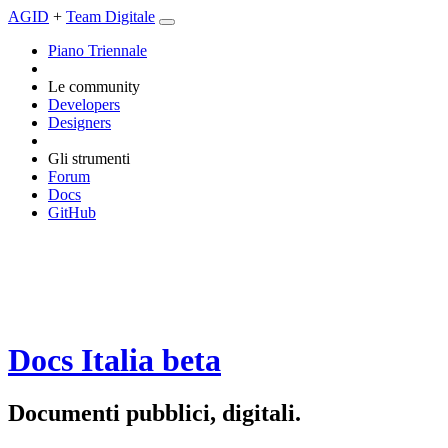
AGID
+
Team Digitale
Piano Triennale
Le community
Developers
Designers
Gli strumenti
Forum
Docs
GitHub
Docs Italia
beta
Documenti pubblici, digitali.