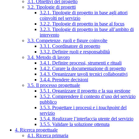
3.1. Obiettivi del progetto
3.2. Tipologie di progetti
3.2.1. Tipologie di progetto in base agli attori
coinvolti nel servizio
3.2.2. Tipologie di progetto in base al focus
3.2.3. Tipologie di progetto in base all’ambito di
intervento
3.3. Competenze, ruoli e figure coinvolte
3.3.1. Coordinatore di progetto
3.3.2. Definire ruoli e responsabilità
3.4. Metodo di lavoro
3.4.1. Definire processi, strumenti e rituali
3.4.2. Curare la documentazione di progetto
3.4.3. Organizzare tavoli tecnici collaborativi
3.4.4. Prendere decisioni
3.5. Il processo progettuale
3.5.1. Organizzare il progetto e la sua gestione
3.5.2. Comprendere il contesto d’uso del servizio
pubblico
3.5.3. Progettare i processi e i
touchpoint
del
servizio
3.5.4. Realizzare l’interfaccia utente del servizio
3.5.5. Validare la soluzione ottenuta
4. Ricerca progettuale
4.1. Ricerca primaria