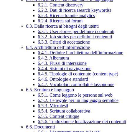
6.2.1. Content discovery
6.2.2. Dati di ricerca (search keywords)
6.2.3. Ricerca tramite analytics
6.2.4. Ricerca sui forum
6.3. Dalla ricerca ai bisogni degli utenti
6.3.1. User stories per definire i contenuti
6.3.2. Job stories per definire i contenuti
6.3.3. Criteri di accettazione
6.4. Architettura dell’informazione
6.4.1. Definire l’architettura dell’informazione
6.4.2. Alberatura
6.4.3. Flussi di interazione
6.4.4. Sistemi di navigazione
6.4.5. Tipologie di contenuto (content type)
6.4.6. Ontologie e standard
6.4.7. Vocabolari controllati e tassonomie
6.5. Scrittura e linguaggio
6.5.1. Come leggono le persone sul web
6.5.2. Le regole per un linguaggio semplice
6.5.3. Microtesti
6.5.4. Scrittura collaborativa
6.5.5. Content critique
6.5.6. Traduzione e localizzazione dei contenuti
6.6. Documenti