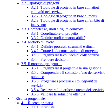
3.2. Tipologie di progetti
3.2.1. Tipologie di progetto in base agli attori
coinvolti nel servizio
3.2.2. Tipologie di progetto in base al focus
3.2.3. Tipologie di progetto in base all’ambito di
intervento
3.3. Competenze, ruoli e figure coinvolte
3.3.1. Coordinatore di progetto
3.3.2. Definire ruoli e responsabilità
3.4. Metodo di lavoro
3.4.1. Definire processi, strumenti e rituali
3.4.2. Curare la documentazione di progetto
3.4.3. Organizzare tavoli tecnici collaborativi
3.4.4. Prendere decisioni
3.5. Il processo progettuale
3.5.1. Organizzare il progetto e la sua gestione
3.5.2. Comprendere il contesto d’uso del servizio
pubblico
3.5.3. Progettare i processi e i
touchpoint
del
servizio
3.5.4. Realizzare l’interfaccia utente del servizio
3.5.5. Validare la soluzione ottenuta
4. Ricerca progettuale
4.1. Ricerca primaria
4.1.1. Interviste