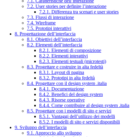
7.1. Caratteristiche dell’interazione
7.2. User stories per definire l’interazione
7.2.1. Differenza tra scenari e user stories
7.3. Flussi di interazione
7.4. Wireframe
7.5. Prototipi interattivi
8. Progettazione dell’interfaccia
8.1. Obiettivi dell’interfaccia
8.2. Elementi dell’interfaccia
8.2.1. Elementi di composizione
8.2.2. Elementi interattivi
8.2.3. Elementi testuali (microtesti)
8.3. Progettare e costruire in alta fedeltà
8.3.1. Layout di pagina
8.3.2. Prototipi in alta fedeltà
8.4. Progettare con il design system .italia
8.4.1. Documentazione
8.4.2. Benefici del design system
8.4.3. Risorse operative
8.4.4. Come contribuire al design system .italia
8.5. Progettare con i modelli di sito e servizi
8.5.1. Vantaggi dell’utilizzo dei modelli
8.5.2. I modelli di sito e servizi disponibili
9. Sviluppo dell’interfaccia
9.1. Approccio allo sviluppo