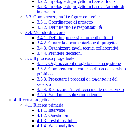
3.2.2. Tipologie di progetto in base al focus
3.2.3. Tipologie di progetto in base all’ambito di
intervento
3.3. Competenze, ruoli e figure coinvolte
3.3.1. Coordinatore di progetto
3.3.2. Definire ruoli e responsabilità
3.4. Metodo di lavoro
3.4.1. Definire processi, strumenti e rituali
3.4.2. Curare la documentazione di progetto
3.4.3. Organizzare tavoli tecnici collaborativi
3.4.4. Prendere decisioni
3.5. Il processo progettuale
3.5.1. Organizzare il progetto e la sua gestione
3.5.2. Comprendere il contesto d’uso del servizio
pubblico
3.5.3. Progettare i processi e i
touchpoint
del
servizio
3.5.4. Realizzare l’interfaccia utente del servizio
3.5.5. Validare la soluzione ottenuta
4. Ricerca progettuale
4.1. Ricerca primaria
4.1.1. Interviste
4.1.2. Questionari
4.1.3. Test di usabilità
4.1.4. Web analytics