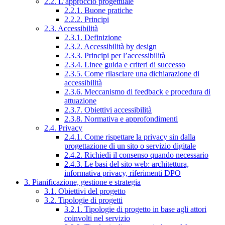
2.2. L’approccio progettuale
2.2.1. Buone pratiche
2.2.2. Principi
2.3. Accessibilità
2.3.1. Definizione
2.3.2. Accessibilità by design
2.3.3. Principi per l’accessibilità
2.3.4. Linee guida e criteri di successo
2.3.5. Come rilasciare una dichiarazione di
accessibilità
2.3.6. Meccanismo di feedback e procedura di
attuazione
2.3.7. Obiettivi accessibilità
2.3.8. Normativa e approfondimenti
2.4. Privacy
2.4.1. Come rispettare la privacy sin dalla
progettazione di un sito o servizio digitale
2.4.2. Richiedi il consenso quando necessario
2.4.3. Le basi del sito web: architettura,
informativa privacy, riferimenti DPO
3. Pianificazione, gestione e strategia
3.1. Obiettivi del progetto
3.2. Tipologie di progetti
3.2.1. Tipologie di progetto in base agli attori
coinvolti nel servizio