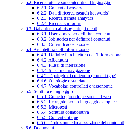
6.2. Ricerca utente sui contenuti e il linguaggio
6.2.1. Content discovery
6.2.2. Dati di ricerca (search keywords)
6.2.3. Ricerca tramite analytics
6.2.4. Ricerca sui forum
6.3. Dalla ricerca ai bisogni degli utenti
6.3.1. User stories per definire i contenuti
6.3.2. Job stories per definire i contenuti
6.3.3. Criteri di accettazione
6.4. Architettura dell’informazione
6.4.1. Definire l’architettura dell’informazione
6.4.2. Alberatura
6.4.3. Flussi di interazione
6.4.4. Sistemi di navigazione
6.4.5. Tipologie di contenuto (content type)
6.4.6. Ontologie e standard
6.4.7. Vocabolari controllati e tassonomie
6.5. Scrittura e linguaggio
6.5.1. Come leggono le persone sul web
6.5.2. Le regole per un linguaggio semplice
6.5.3. Microtesti
6.5.4. Scrittura collaborativa
6.5.5. Content critique
6.5.6. Traduzione e localizzazione dei contenuti
6.6. Documenti