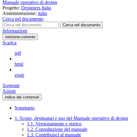
Manuale operativo di design
Progetto:
Designers Italia
Amministrazione:
italia
Cerca nel documento
Cerca nel documento
Informazioni
versione-corrente
Scarica
pdf
html
epub
Sorgente
Azioni
indice dei contenuti
Sommario
1. Scopo, destinatari e uso del Manuale operativo di design
1.1. Versionamento e storico
1.2. Consultazione del manuale
1.3. Contribuisci al manuale