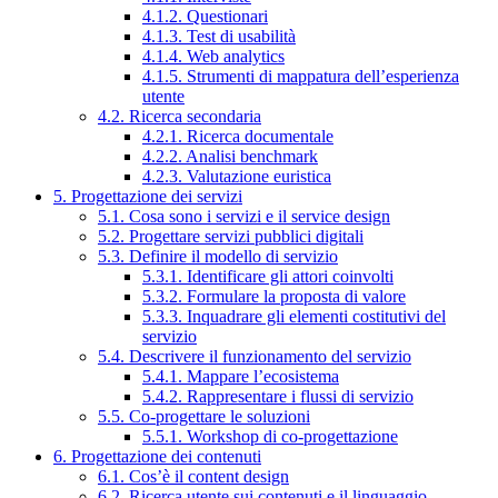
4.1.2. Questionari
4.1.3. Test di usabilità
4.1.4. Web analytics
4.1.5. Strumenti di mappatura dell’esperienza
utente
4.2. Ricerca secondaria
4.2.1. Ricerca documentale
4.2.2. Analisi benchmark
4.2.3. Valutazione euristica
5. Progettazione dei servizi
5.1. Cosa sono i servizi e il service design
5.2. Progettare servizi pubblici digitali
5.3. Definire il modello di servizio
5.3.1. Identificare gli attori coinvolti
5.3.2. Formulare la proposta di valore
5.3.3. Inquadrare gli elementi costitutivi del
servizio
5.4. Descrivere il funzionamento del servizio
5.4.1. Mappare l’ecosistema
5.4.2. Rappresentare i flussi di servizio
5.5. Co-progettare le soluzioni
5.5.1. Workshop di co-progettazione
6. Progettazione dei contenuti
6.1. Cos’è il content design
6.2. Ricerca utente sui contenuti e il linguaggio