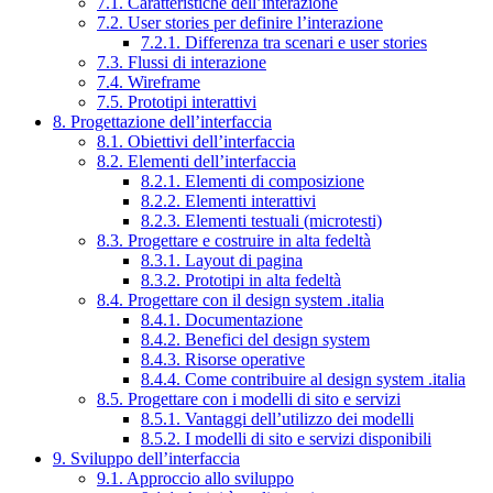
7.1. Caratteristiche dell’interazione
7.2. User stories per definire l’interazione
7.2.1. Differenza tra scenari e user stories
7.3. Flussi di interazione
7.4. Wireframe
7.5. Prototipi interattivi
8. Progettazione dell’interfaccia
8.1. Obiettivi dell’interfaccia
8.2. Elementi dell’interfaccia
8.2.1. Elementi di composizione
8.2.2. Elementi interattivi
8.2.3. Elementi testuali (microtesti)
8.3. Progettare e costruire in alta fedeltà
8.3.1. Layout di pagina
8.3.2. Prototipi in alta fedeltà
8.4. Progettare con il design system .italia
8.4.1. Documentazione
8.4.2. Benefici del design system
8.4.3. Risorse operative
8.4.4. Come contribuire al design system .italia
8.5. Progettare con i modelli di sito e servizi
8.5.1. Vantaggi dell’utilizzo dei modelli
8.5.2. I modelli di sito e servizi disponibili
9. Sviluppo dell’interfaccia
9.1. Approccio allo sviluppo