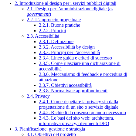
2. Introduzione al design per i servizi pubblici digitali
2.1. Design per l’amministrazione digitale (
e-
government
)
2.2. L’approccio progettuale
2.2.1. Buone pratiche
2.2.2. Principi
2.3. Accessibilità
2.3.1. Definizione
2.3.2. Accessibilità by design
2.3.3. Principi per l’accessibilità
2.3.4. Linee guida e criteri di successo
2.3.5. Come rilasciare una dichiarazione di
accessibilità
2.3.6. Meccanismo di feedback e procedura di
attuazione
2.3.7. Obiettivi accessibilità
2.3.8. Normativa e approfondimenti
2.4. Privacy
2.4.1. Come rispettare la privacy sin dalla
progettazione di un sito o servizio digitale
2.4.2. Richiedi il consenso quando necessario
2.4.3. Le basi del sito web: architettura,
informativa privacy, riferimenti DPO
3. Pianificazione, gestione e strategia
3.1. Obiettivi del progetto