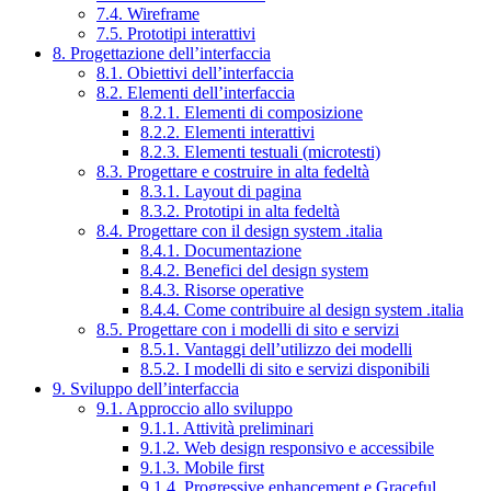
7.4. Wireframe
7.5. Prototipi interattivi
8. Progettazione dell’interfaccia
8.1. Obiettivi dell’interfaccia
8.2. Elementi dell’interfaccia
8.2.1. Elementi di composizione
8.2.2. Elementi interattivi
8.2.3. Elementi testuali (microtesti)
8.3. Progettare e costruire in alta fedeltà
8.3.1. Layout di pagina
8.3.2. Prototipi in alta fedeltà
8.4. Progettare con il design system .italia
8.4.1. Documentazione
8.4.2. Benefici del design system
8.4.3. Risorse operative
8.4.4. Come contribuire al design system .italia
8.5. Progettare con i modelli di sito e servizi
8.5.1. Vantaggi dell’utilizzo dei modelli
8.5.2. I modelli di sito e servizi disponibili
9. Sviluppo dell’interfaccia
9.1. Approccio allo sviluppo
9.1.1. Attività preliminari
9.1.2. Web design responsivo e accessibile
9.1.3. Mobile first
9.1.4. Progressive enhancement e Graceful