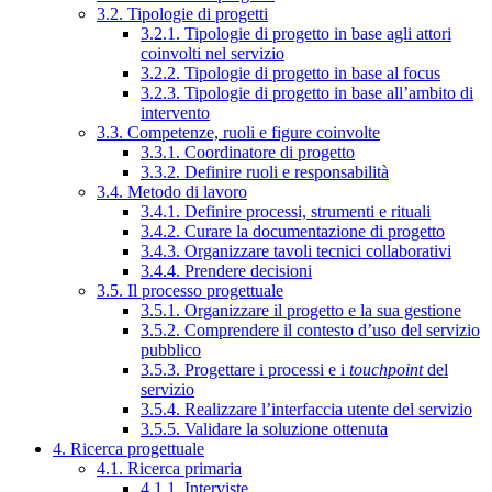
3.2. Tipologie di progetti
3.2.1. Tipologie di progetto in base agli attori
coinvolti nel servizio
3.2.2. Tipologie di progetto in base al focus
3.2.3. Tipologie di progetto in base all’ambito di
intervento
3.3. Competenze, ruoli e figure coinvolte
3.3.1. Coordinatore di progetto
3.3.2. Definire ruoli e responsabilità
3.4. Metodo di lavoro
3.4.1. Definire processi, strumenti e rituali
3.4.2. Curare la documentazione di progetto
3.4.3. Organizzare tavoli tecnici collaborativi
3.4.4. Prendere decisioni
3.5. Il processo progettuale
3.5.1. Organizzare il progetto e la sua gestione
3.5.2. Comprendere il contesto d’uso del servizio
pubblico
3.5.3. Progettare i processi e i
touchpoint
del
servizio
3.5.4. Realizzare l’interfaccia utente del servizio
3.5.5. Validare la soluzione ottenuta
4. Ricerca progettuale
4.1. Ricerca primaria
4.1.1. Interviste