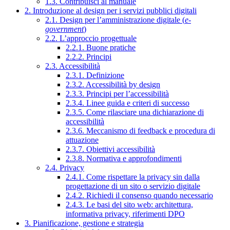
1.3. Contribuisci al manuale
2. Introduzione al design per i servizi pubblici digitali
2.1. Design per l’amministrazione digitale (
e-
government
)
2.2. L’approccio progettuale
2.2.1. Buone pratiche
2.2.2. Principi
2.3. Accessibilità
2.3.1. Definizione
2.3.2. Accessibilità by design
2.3.3. Principi per l’accessibilità
2.3.4. Linee guida e criteri di successo
2.3.5. Come rilasciare una dichiarazione di
accessibilità
2.3.6. Meccanismo di feedback e procedura di
attuazione
2.3.7. Obiettivi accessibilità
2.3.8. Normativa e approfondimenti
2.4. Privacy
2.4.1. Come rispettare la privacy sin dalla
progettazione di un sito o servizio digitale
2.4.2. Richiedi il consenso quando necessario
2.4.3. Le basi del sito web: architettura,
informativa privacy, riferimenti DPO
3. Pianificazione, gestione e strategia