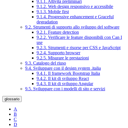
9.1.1. Attività preliminari
9.1.2. Web design responsivo e accessibile
9.1.3. Mobile first
9.1.4. Progressive enhancement e Graceful
degradation
9.2. Strumenti di supporto allo sviluppo del software
9.2.1. Feature detection
9.2.2. Verificare le feature disponibili con Can I
use
9.2.3. Strumenti e risorse per CSS e JavaScript
9.2.4. Supporto browser
9.2.5. Misurare le prestazioni
9.3. Catalogo del riuso
9.4. Sviluppare con il design system .italia
9.4.1. Il framework Bootstrap Italia
9.4.2. Il kit di sviluppo React
9.4.3. Il kit di sviluppo Angular
9.5. Sviluppare con i modelli di sito e servizi
glossario
A
B
C
D