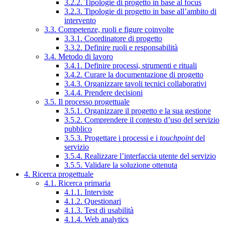
3.2.2. Tipologie di progetto in base al focus
3.2.3. Tipologie di progetto in base all’ambito di
intervento
3.3. Competenze, ruoli e figure coinvolte
3.3.1. Coordinatore di progetto
3.3.2. Definire ruoli e responsabilità
3.4. Metodo di lavoro
3.4.1. Definire processi, strumenti e rituali
3.4.2. Curare la documentazione di progetto
3.4.3. Organizzare tavoli tecnici collaborativi
3.4.4. Prendere decisioni
3.5. Il processo progettuale
3.5.1. Organizzare il progetto e la sua gestione
3.5.2. Comprendere il contesto d’uso del servizio
pubblico
3.5.3. Progettare i processi e i
touchpoint
del
servizio
3.5.4. Realizzare l’interfaccia utente del servizio
3.5.5. Validare la soluzione ottenuta
4. Ricerca progettuale
4.1. Ricerca primaria
4.1.1. Interviste
4.1.2. Questionari
4.1.3. Test di usabilità
4.1.4. Web analytics