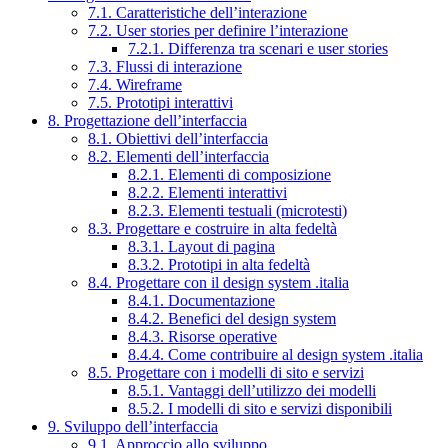
7.1. Caratteristiche dell’interazione
7.2. User stories per definire l’interazione
7.2.1. Differenza tra scenari e user stories
7.3. Flussi di interazione
7.4. Wireframe
7.5. Prototipi interattivi
8. Progettazione dell’interfaccia
8.1. Obiettivi dell’interfaccia
8.2. Elementi dell’interfaccia
8.2.1. Elementi di composizione
8.2.2. Elementi interattivi
8.2.3. Elementi testuali (microtesti)
8.3. Progettare e costruire in alta fedeltà
8.3.1. Layout di pagina
8.3.2. Prototipi in alta fedeltà
8.4. Progettare con il design system .italia
8.4.1. Documentazione
8.4.2. Benefici del design system
8.4.3. Risorse operative
8.4.4. Come contribuire al design system .italia
8.5. Progettare con i modelli di sito e servizi
8.5.1. Vantaggi dell’utilizzo dei modelli
8.5.2. I modelli di sito e servizi disponibili
9. Sviluppo dell’interfaccia
9.1. Approccio allo sviluppo