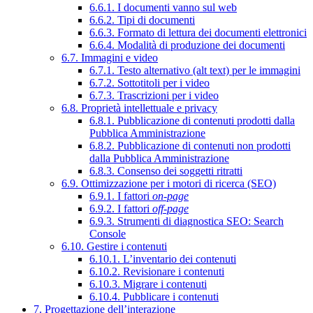
6.6.1. I documenti vanno sul web
6.6.2. Tipi di documenti
6.6.3. Formato di lettura dei documenti elettronici
6.6.4. Modalità di produzione dei documenti
6.7. Immagini e video
6.7.1. Testo alternativo (alt text) per le immagini
6.7.2. Sottotitoli per i video
6.7.3. Trascrizioni per i video
6.8. Proprietà intellettuale e privacy
6.8.1. Pubblicazione di contenuti prodotti dalla
Pubblica Amministrazione
6.8.2. Pubblicazione di contenuti non prodotti
dalla Pubblica Amministrazione
6.8.3. Consenso dei soggetti ritratti
6.9. Ottimizzazione per i motori di ricerca (SEO)
6.9.1. I fattori
on-page
6.9.2. I fattori
off-page
6.9.3. Strumenti di diagnostica SEO: Search
Console
6.10. Gestire i contenuti
6.10.1. L’inventario dei contenuti
6.10.2. Revisionare i contenuti
6.10.3. Migrare i contenuti
6.10.4. Pubblicare i contenuti
7. Progettazione dell’interazione