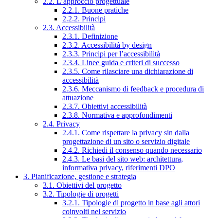
2.2. L’approccio progettuale
2.2.1. Buone pratiche
2.2.2. Principi
2.3. Accessibilità
2.3.1. Definizione
2.3.2. Accessibilità by design
2.3.3. Principi per l’accessibilità
2.3.4. Linee guida e criteri di successo
2.3.5. Come rilasciare una dichiarazione di
accessibilità
2.3.6. Meccanismo di feedback e procedura di
attuazione
2.3.7. Obiettivi accessibilità
2.3.8. Normativa e approfondimenti
2.4. Privacy
2.4.1. Come rispettare la privacy sin dalla
progettazione di un sito o servizio digitale
2.4.2. Richiedi il consenso quando necessario
2.4.3. Le basi del sito web: architettura,
informativa privacy, riferimenti DPO
3. Pianificazione, gestione e strategia
3.1. Obiettivi del progetto
3.2. Tipologie di progetti
3.2.1. Tipologie di progetto in base agli attori
coinvolti nel servizio