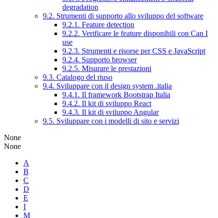
degradation
9.2. Strumenti di supporto allo sviluppo del software
9.2.1. Feature detection
9.2.2. Verificare le feature disponibili con Can I
use
9.2.3. Strumenti e risorse per CSS e JavaScript
9.2.4. Supporto browser
9.2.5. Misurare le prestazioni
9.3. Catalogo del riuso
9.4. Sviluppare con il design system .italia
9.4.1. Il framework Bootstrap Italia
9.4.2. Il kit di sviluppo React
9.4.3. Il kit di sviluppo Angular
9.5. Sviluppare con i modelli di sito e servizi
None
None
A
B
C
D
E
I
M