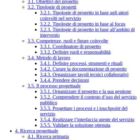
3.1. Obiettivi del progetto
3.2. Tipologie di progetti
3.2.1. Tipologie di progetto in base agli attori
coinvolti nel servizio
3.2.2. Tipologie di progetto in base al focus
3.2.3. Tipologie di progetto in base all’ambito di
intervento
3.3. Competenze, ruoli e figure coinvolte
3.3.1. Coordinatore di progetto
3.3.2. Definire ruoli e responsabilità
3.4. Metodo di lavoro
3.4.1. Definire processi, strumenti e rituali
3.4.2. Curare la documentazione di progetto
3.4.3. Organizzare tavoli tecnici collaborativi
3.4.4. Prendere decisioni
3.5. Il processo progettuale
3.5.1. Organizzare il progetto e la sua gestione
3.5.2. Comprendere il contesto d’uso del servizio
pubblico
3.5.3. Progettare i processi e i
touchpoint
del
servizio
3.5.4. Realizzare l’interfaccia utente del servizio
3.5.5. Validare la soluzione ottenuta
4. Ricerca progettuale
4.1. Ricerca primaria