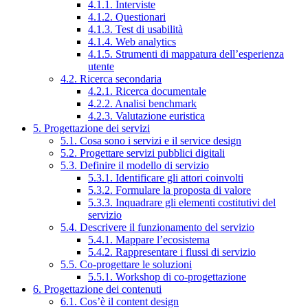
4.1.1. Interviste
4.1.2. Questionari
4.1.3. Test di usabilità
4.1.4. Web analytics
4.1.5. Strumenti di mappatura dell’esperienza
utente
4.2. Ricerca secondaria
4.2.1. Ricerca documentale
4.2.2. Analisi benchmark
4.2.3. Valutazione euristica
5. Progettazione dei servizi
5.1. Cosa sono i servizi e il service design
5.2. Progettare servizi pubblici digitali
5.3. Definire il modello di servizio
5.3.1. Identificare gli attori coinvolti
5.3.2. Formulare la proposta di valore
5.3.3. Inquadrare gli elementi costitutivi del
servizio
5.4. Descrivere il funzionamento del servizio
5.4.1. Mappare l’ecosistema
5.4.2. Rappresentare i flussi di servizio
5.5. Co-progettare le soluzioni
5.5.1. Workshop di co-progettazione
6. Progettazione dei contenuti
6.1. Cos’è il content design