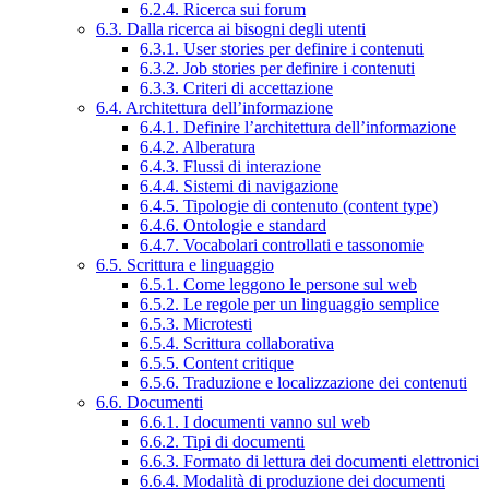
6.2.4. Ricerca sui forum
6.3. Dalla ricerca ai bisogni degli utenti
6.3.1. User stories per definire i contenuti
6.3.2. Job stories per definire i contenuti
6.3.3. Criteri di accettazione
6.4. Architettura dell’informazione
6.4.1. Definire l’architettura dell’informazione
6.4.2. Alberatura
6.4.3. Flussi di interazione
6.4.4. Sistemi di navigazione
6.4.5. Tipologie di contenuto (content type)
6.4.6. Ontologie e standard
6.4.7. Vocabolari controllati e tassonomie
6.5. Scrittura e linguaggio
6.5.1. Come leggono le persone sul web
6.5.2. Le regole per un linguaggio semplice
6.5.3. Microtesti
6.5.4. Scrittura collaborativa
6.5.5. Content critique
6.5.6. Traduzione e localizzazione dei contenuti
6.6. Documenti
6.6.1. I documenti vanno sul web
6.6.2. Tipi di documenti
6.6.3. Formato di lettura dei documenti elettronici
6.6.4. Modalità di produzione dei documenti