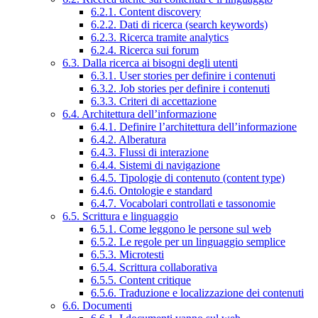
6.2.1. Content discovery
6.2.2. Dati di ricerca (search keywords)
6.2.3. Ricerca tramite analytics
6.2.4. Ricerca sui forum
6.3. Dalla ricerca ai bisogni degli utenti
6.3.1. User stories per definire i contenuti
6.3.2. Job stories per definire i contenuti
6.3.3. Criteri di accettazione
6.4. Architettura dell’informazione
6.4.1. Definire l’architettura dell’informazione
6.4.2. Alberatura
6.4.3. Flussi di interazione
6.4.4. Sistemi di navigazione
6.4.5. Tipologie di contenuto (content type)
6.4.6. Ontologie e standard
6.4.7. Vocabolari controllati e tassonomie
6.5. Scrittura e linguaggio
6.5.1. Come leggono le persone sul web
6.5.2. Le regole per un linguaggio semplice
6.5.3. Microtesti
6.5.4. Scrittura collaborativa
6.5.5. Content critique
6.5.6. Traduzione e localizzazione dei contenuti
6.6. Documenti