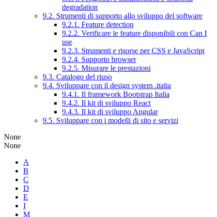
degradation
9.2. Strumenti di supporto allo sviluppo del software
9.2.1. Feature detection
9.2.2. Verificare le feature disponibili con Can I
use
9.2.3. Strumenti e risorse per CSS e JavaScript
9.2.4. Supporto browser
9.2.5. Misurare le prestazioni
9.3. Catalogo del riuso
9.4. Sviluppare con il design system .italia
9.4.1. Il framework Bootstrap Italia
9.4.2. Il kit di sviluppo React
9.4.3. Il kit di sviluppo Angular
9.5. Sviluppare con i modelli di sito e servizi
None
None
A
B
C
D
E
I
M