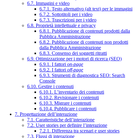
6.7. Immagini e video
6.7.1. Testo alternativo (alt text) per le immagini
6.7.2. Sottotitoli per i video
6.7.3. Trascrizioni per i video
6.8. Proprietà intellettuale e privacy
6.8.1. Pubblicazione di contenuti prodotti dalla
Pubblica Amministrazione
6.8.2. Pubblicazione di contenuti non prodotti
dalla Pubblica Amministrazione
6.8.3. Consenso dei soggetti ritratti
6.9. Ottimizzazione per i motori di ricerca (SEO)
6.9.1. I fattori
on-page
6.9.2. I fattori
off-page
6.9.3. Strumenti di diagnostica SEO: Search
Console
6.10. Gestire i contenuti
6.10.1. L’inventario dei contenuti
6.10.2. Revisionare i contenuti
6.10.3. Migrare i contenuti
6.10.4. Pubblicare i contenuti
7. Progettazione dell’interazione
7.1. Caratteristiche dell’interazione
7.2. User stories per definire l’interazione
7.2.1. Differenza tra scenari e user stories
7.3. Flussi di interazione