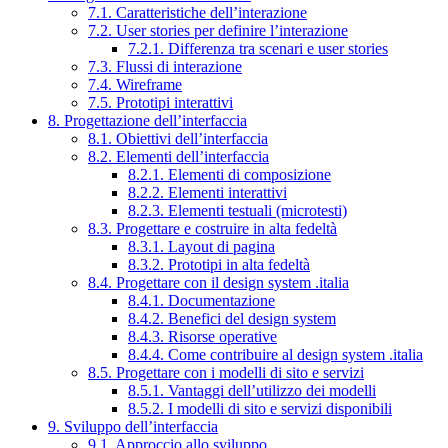
7.1. Caratteristiche dell’interazione
7.2. User stories per definire l’interazione
7.2.1. Differenza tra scenari e user stories
7.3. Flussi di interazione
7.4. Wireframe
7.5. Prototipi interattivi
8. Progettazione dell’interfaccia
8.1. Obiettivi dell’interfaccia
8.2. Elementi dell’interfaccia
8.2.1. Elementi di composizione
8.2.2. Elementi interattivi
8.2.3. Elementi testuali (microtesti)
8.3. Progettare e costruire in alta fedeltà
8.3.1. Layout di pagina
8.3.2. Prototipi in alta fedeltà
8.4. Progettare con il design system .italia
8.4.1. Documentazione
8.4.2. Benefici del design system
8.4.3. Risorse operative
8.4.4. Come contribuire al design system .italia
8.5. Progettare con i modelli di sito e servizi
8.5.1. Vantaggi dell’utilizzo dei modelli
8.5.2. I modelli di sito e servizi disponibili
9. Sviluppo dell’interfaccia
9.1. Approccio allo sviluppo