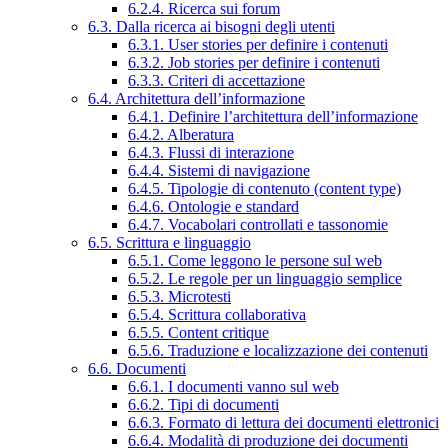
6.2.4. Ricerca sui forum
6.3. Dalla ricerca ai bisogni degli utenti
6.3.1. User stories per definire i contenuti
6.3.2. Job stories per definire i contenuti
6.3.3. Criteri di accettazione
6.4. Architettura dell’informazione
6.4.1. Definire l’architettura dell’informazione
6.4.2. Alberatura
6.4.3. Flussi di interazione
6.4.4. Sistemi di navigazione
6.4.5. Tipologie di contenuto (content type)
6.4.6. Ontologie e standard
6.4.7. Vocabolari controllati e tassonomie
6.5. Scrittura e linguaggio
6.5.1. Come leggono le persone sul web
6.5.2. Le regole per un linguaggio semplice
6.5.3. Microtesti
6.5.4. Scrittura collaborativa
6.5.5. Content critique
6.5.6. Traduzione e localizzazione dei contenuti
6.6. Documenti
6.6.1. I documenti vanno sul web
6.6.2. Tipi di documenti
6.6.3. Formato di lettura dei documenti elettronici
6.6.4. Modalità di produzione dei documenti