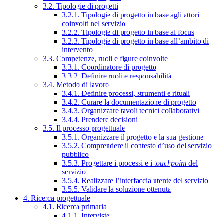
3.2. Tipologie di progetti
3.2.1. Tipologie di progetto in base agli attori
coinvolti nel servizio
3.2.2. Tipologie di progetto in base al focus
3.2.3. Tipologie di progetto in base all’ambito di
intervento
3.3. Competenze, ruoli e figure coinvolte
3.3.1. Coordinatore di progetto
3.3.2. Definire ruoli e responsabilità
3.4. Metodo di lavoro
3.4.1. Definire processi, strumenti e rituali
3.4.2. Curare la documentazione di progetto
3.4.3. Organizzare tavoli tecnici collaborativi
3.4.4. Prendere decisioni
3.5. Il processo progettuale
3.5.1. Organizzare il progetto e la sua gestione
3.5.2. Comprendere il contesto d’uso del servizio
pubblico
3.5.3. Progettare i processi e i
touchpoint
del
servizio
3.5.4. Realizzare l’interfaccia utente del servizio
3.5.5. Validare la soluzione ottenuta
4. Ricerca progettuale
4.1. Ricerca primaria
4.1.1. Interviste