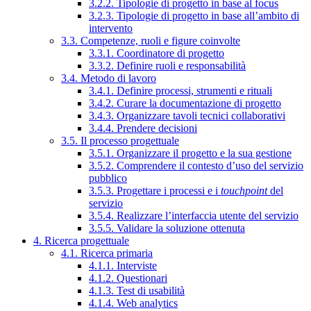
3.2.2. Tipologie di progetto in base al focus
3.2.3. Tipologie di progetto in base all’ambito di
intervento
3.3. Competenze, ruoli e figure coinvolte
3.3.1. Coordinatore di progetto
3.3.2. Definire ruoli e responsabilità
3.4. Metodo di lavoro
3.4.1. Definire processi, strumenti e rituali
3.4.2. Curare la documentazione di progetto
3.4.3. Organizzare tavoli tecnici collaborativi
3.4.4. Prendere decisioni
3.5. Il processo progettuale
3.5.1. Organizzare il progetto e la sua gestione
3.5.2. Comprendere il contesto d’uso del servizio
pubblico
3.5.3. Progettare i processi e i
touchpoint
del
servizio
3.5.4. Realizzare l’interfaccia utente del servizio
3.5.5. Validare la soluzione ottenuta
4. Ricerca progettuale
4.1. Ricerca primaria
4.1.1. Interviste
4.1.2. Questionari
4.1.3. Test di usabilità
4.1.4. Web analytics