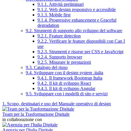
9.1.1. Attività preliminari
9.1.2. Web design responsivo e accessibile
9.1.3. Mobile first
9.1.4. Progressive enhancement e Graceful
degradation
9.2. Strumenti di supporto allo sviluppo del software
9.2.1. Feature detection
9.2.2. Verificare le feature disponibili con Can I
use
9.2.3. Strumenti e risorse per CSS e JavaScript
9.2.4. Supporto browser
9.2.5. Misurare le prestazioni
9.3. Catalogo del riuso
9.4. Sviluppare con il design system .italia
9.4.1. Il framework Bootstrap Italia
9.4.2. Il kit di sviluppo React
9.4.3. Il kit di sviluppo Angular
9.5. Sviluppare con i modelli di sito e servizi
1. Scopo, destinatari e uso del Manuale operativo di design
Team per la Trasformazione Digitale
in collaborazione con
Agenzia per l'Italia Digitale