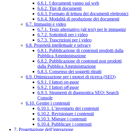
6.6.1. I documenti vanno sul web
6.6.2. Tipi di documenti
6.6.3. Formato di lettura dei documenti elettronici
6.6.4. Modalità di produzione dei documenti
6.7. Immagini e video
6.7.1. Testo alternativo (alt text) per le immagini
6.7.2. Sottotitoli per i video
6.7.3. Trascrizioni per i video
6.8. Proprietà intellettuale e privacy
6.8.1. Pubblicazione di contenuti prodotti dalla
Pubblica Amministrazione
6.8.2. Pubblicazione di contenuti non prodotti
dalla Pubblica Amministrazione
6.8.3. Consenso dei soggetti ritratti
6.9. Ottimizzazione per i motori di ricerca (SEO)
6.9.1. I fattori
on-page
6.9.2. I fattori
off-page
6.9.3. Strumenti di diagnostica SEO: Search
Console
6.10. Gestire i contenuti
6.10.1. L’inventario dei contenuti
6.10.2. Revisionare i contenuti
6.10.3. Migrare i contenuti
6.10.4. Pubblicare i contenuti
7. Progettazione dell’interazione