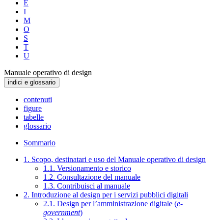
E
I
M
O
S
T
U
Manuale operativo di design
indici e glossario
contenuti
figure
tabelle
glossario
Sommario
1. Scopo, destinatari e uso del Manuale operativo di design
1.1. Versionamento e storico
1.2. Consultazione del manuale
1.3. Contribuisci al manuale
2. Introduzione al design per i servizi pubblici digitali
2.1. Design per l’amministrazione digitale (
e-
government
)