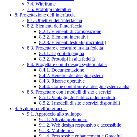
7.4. Wireframe
7.5. Prototipi interattivi
8. Progettazione dell’interfaccia
8.1. Obiettivi dell’interfaccia
8.2. Elementi dell’interfaccia
8.2.1. Elementi di composizione
8.2.2. Elementi interattivi
8.2.3. Elementi testuali (microtesti)
8.3. Progettare e costruire in alta fedeltà
8.3.1. Layout di pagina
8.3.2. Prototipi in alta fedeltà
8.4. Progettare con il design system .italia
8.4.1. Documentazione
8.4.2. Benefici del design system
8.4.3. Risorse operative
8.4.4. Come contribuire al design system .italia
8.5. Progettare con i modelli di sito e servizi
8.5.1. Vantaggi dell’utilizzo dei modelli
8.5.2. I modelli di sito e servizi disponibili
9. Sviluppo dell’interfaccia
9.1. Approccio allo sviluppo
9.1.1. Attività preliminari
9.1.2. Web design responsivo e accessibile
9.1.3. Mobile first
9.1.4. Progressive enhancement e Graceful