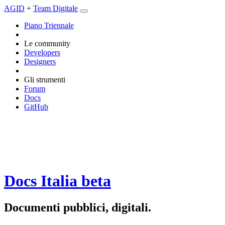
AGID
+
Team Digitale
Piano Triennale
Le community
Developers
Designers
Gli strumenti
Forum
Docs
GitHub
Docs Italia
beta
Documenti pubblici, digitali.