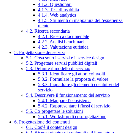
4.1.2. Questionari
4.1.3. Test di usabilità
4.1.4. Web analytics
4.1.5. Strumenti di mappatura dell’esperienza
utente
4.2. Ricerca secondaria
4.2.1. Ricerca documentale
4.2.2. Analisi benchmark
4.2.3. Valutazione euristica
5. Progettazione dei servizi
5.1. Cosa sono i servizi e il service design
5.2. Progettare servizi pubblici digitali
5.3. Definire il modello di servizio
5.3.1. Identificare gli attori coinvolti
5.3.2. Formulare la proposta di valore
5.3.3. Inquadrare gli elementi costitutivi del
servizio
5.4. Descrivere il funzionamento del servizio
5.4.1. Mappare l’ecosistema
5.4.2. Rappresentare i flussi di servizio
5.5. Co-progettare le soluzioni
5.5.1. Workshop di co-progettazione
6. Progettazione dei contenuti
6.1. Cos’è il content design
6.2. Ricerca utente sui contenuti e il linguaggio