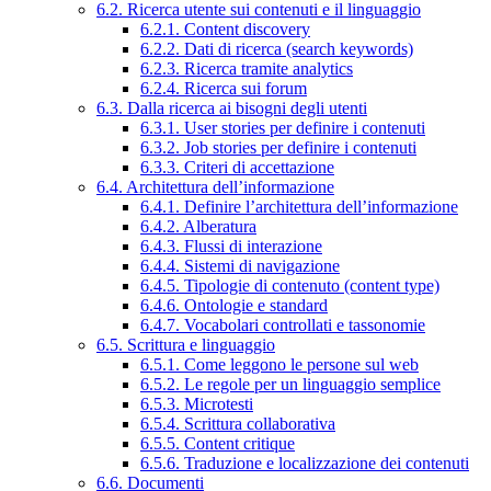
6.2. Ricerca utente sui contenuti e il linguaggio
6.2.1. Content discovery
6.2.2. Dati di ricerca (search keywords)
6.2.3. Ricerca tramite analytics
6.2.4. Ricerca sui forum
6.3. Dalla ricerca ai bisogni degli utenti
6.3.1. User stories per definire i contenuti
6.3.2. Job stories per definire i contenuti
6.3.3. Criteri di accettazione
6.4. Architettura dell’informazione
6.4.1. Definire l’architettura dell’informazione
6.4.2. Alberatura
6.4.3. Flussi di interazione
6.4.4. Sistemi di navigazione
6.4.5. Tipologie di contenuto (content type)
6.4.6. Ontologie e standard
6.4.7. Vocabolari controllati e tassonomie
6.5. Scrittura e linguaggio
6.5.1. Come leggono le persone sul web
6.5.2. Le regole per un linguaggio semplice
6.5.3. Microtesti
6.5.4. Scrittura collaborativa
6.5.5. Content critique
6.5.6. Traduzione e localizzazione dei contenuti
6.6. Documenti