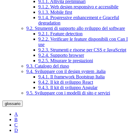
9.1.1. Attività preliminari
9.1.2. Web design responsivo e accessibile
9.1.3. Mobile first
9.1.4. Progressive enhancement e Graceful
degradation
9.2. Strumenti di supporto allo sviluppo del software
9.2.1. Feature detection
9.2.2. Verificare le feature disponibili con Can I
use
9.2.3. Strumenti e risorse per CSS e JavaScript
9.2.4. Supporto browser
9.2.5. Misurare le prestazioni
9.3. Catalogo del riuso
9.4. Sviluppare con il design system .italia
9.4.1. Il framework Bootstrap Italia
9.4.2. Il kit di sviluppo React
9.4.3. Il kit di sviluppo Angular
9.5. Sviluppare con i modelli di sito e servizi
glossario
A
B
C
D