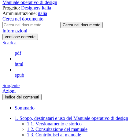
Manuale operativo di design
Progetto:
Designers Italia
Amministrazione:
italia
Cerca nel documento
Cerca nel documento
Informazioni
versione-corrente
Scarica
pdf
html
epub
Sorgente
Azioni
indice dei contenuti
Sommario
1. Scopo, destinatari e uso del Manuale operativo di design
1.1. Versionamento e storico
1.2. Consultazione del manuale
1.3. Contribuisci al manuale