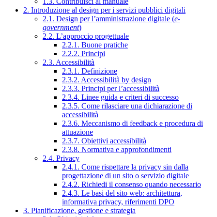
1.3. Contribuisci al manuale
2. Introduzione al design per i servizi pubblici digitali
2.1. Design per l’amministrazione digitale (
e-
government
)
2.2. L’approccio progettuale
2.2.1. Buone pratiche
2.2.2. Principi
2.3. Accessibilità
2.3.1. Definizione
2.3.2. Accessibilità by design
2.3.3. Principi per l’accessibilità
2.3.4. Linee guida e criteri di successo
2.3.5. Come rilasciare una dichiarazione di
accessibilità
2.3.6. Meccanismo di feedback e procedura di
attuazione
2.3.7. Obiettivi accessibilità
2.3.8. Normativa e approfondimenti
2.4. Privacy
2.4.1. Come rispettare la privacy sin dalla
progettazione di un sito o servizio digitale
2.4.2. Richiedi il consenso quando necessario
2.4.3. Le basi del sito web: architettura,
informativa privacy, riferimenti DPO
3. Pianificazione, gestione e strategia