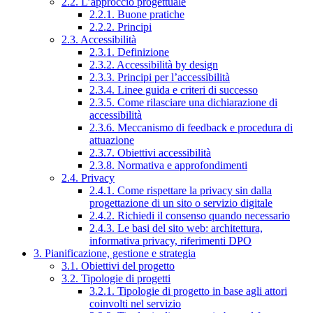
2.2. L’approccio progettuale
2.2.1. Buone pratiche
2.2.2. Principi
2.3. Accessibilità
2.3.1. Definizione
2.3.2. Accessibilità by design
2.3.3. Principi per l’accessibilità
2.3.4. Linee guida e criteri di successo
2.3.5. Come rilasciare una dichiarazione di
accessibilità
2.3.6. Meccanismo di feedback e procedura di
attuazione
2.3.7. Obiettivi accessibilità
2.3.8. Normativa e approfondimenti
2.4. Privacy
2.4.1. Come rispettare la privacy sin dalla
progettazione di un sito o servizio digitale
2.4.2. Richiedi il consenso quando necessario
2.4.3. Le basi del sito web: architettura,
informativa privacy, riferimenti DPO
3. Pianificazione, gestione e strategia
3.1. Obiettivi del progetto
3.2. Tipologie di progetti
3.2.1. Tipologie di progetto in base agli attori
coinvolti nel servizio