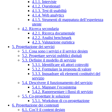
4.1.1. Interviste
4.1.2. Questionari
4.1.3. Test di usabilità
4.1.4. Web analytics
4.1.5. Strumenti di mappatura dell’esperienza
utente
4.2. Ricerca secondaria
4.2.1. Ricerca documentale
4.2.2. Analisi benchmark
4.2.3. Valutazione euristica
5. Progettazione dei servizi
5.1. Cosa sono i servizi e il service design
5.2. Progettare servizi pubblici digitali
5.3. Definire il modello di servizio
5.3.1. Identificare gli attori coinvolti
5.3.2. Formulare la proposta di valore
5.3.3. Inquadrare gli elementi costitutivi del
servizio
5.4. Descrivere il funzionamento del servizio
5.4.1. Mappare l’ecosistema
5.4.2. Rappresentare i flussi di servizio
5.5. Co-progettare le soluzioni
5.5.1. Workshop di co-progettazione
6. Progettazione dei contenuti
6.1. Cos’è il content design