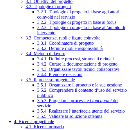
3.1. Obiettivi del progetto
3.2. Tipologie di progetti
3.2.1. Tipologie di progetto in base agli attori
coinvolti nel servizio
3.2.2. Tipologie di progetto in base al focus
3.2.3. Tipologie di progetto in base all’ambito di
intervento
3.3. Competenze, ruoli e figure coinvolte
3.3.1. Coordinatore di progetto
3.3.2. Definire ruoli e responsabilità
3.4. Metodo di lavoro
3.4.1. Definire processi, strumenti e rituali
3.4.2. Curare la documentazione di progetto
3.4.3. Organizzare tavoli tecnici collaborativi
3.4.4. Prendere decisioni
3.5. Il processo progettuale
3.5.1. Organizzare il progetto e la sua gestione
3.5.2. Comprendere il contesto d’uso del servizio
pubblico
3.5.3. Progettare i processi e i
touchpoint
del
servizio
3.5.4. Realizzare l’interfaccia utente del servizio
3.5.5. Validare la soluzione ottenuta
4. Ricerca progettuale
4.1. Ricerca primaria