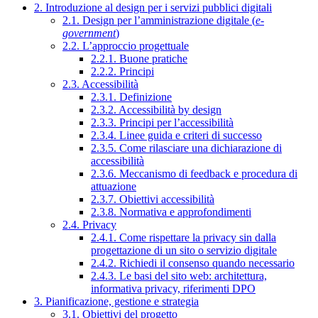
2. Introduzione al design per i servizi pubblici digitali
2.1. Design per l’amministrazione digitale (
e-
government
)
2.2. L’approccio progettuale
2.2.1. Buone pratiche
2.2.2. Principi
2.3. Accessibilità
2.3.1. Definizione
2.3.2. Accessibilità by design
2.3.3. Principi per l’accessibilità
2.3.4. Linee guida e criteri di successo
2.3.5. Come rilasciare una dichiarazione di
accessibilità
2.3.6. Meccanismo di feedback e procedura di
attuazione
2.3.7. Obiettivi accessibilità
2.3.8. Normativa e approfondimenti
2.4. Privacy
2.4.1. Come rispettare la privacy sin dalla
progettazione di un sito o servizio digitale
2.4.2. Richiedi il consenso quando necessario
2.4.3. Le basi del sito web: architettura,
informativa privacy, riferimenti DPO
3. Pianificazione, gestione e strategia
3.1. Obiettivi del progetto