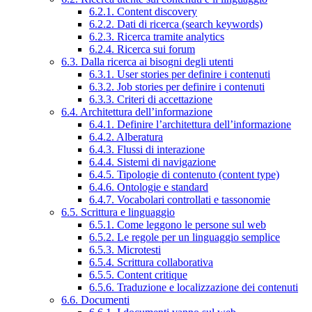
6.2.1. Content discovery
6.2.2. Dati di ricerca (search keywords)
6.2.3. Ricerca tramite analytics
6.2.4. Ricerca sui forum
6.3. Dalla ricerca ai bisogni degli utenti
6.3.1. User stories per definire i contenuti
6.3.2. Job stories per definire i contenuti
6.3.3. Criteri di accettazione
6.4. Architettura dell’informazione
6.4.1. Definire l’architettura dell’informazione
6.4.2. Alberatura
6.4.3. Flussi di interazione
6.4.4. Sistemi di navigazione
6.4.5. Tipologie di contenuto (content type)
6.4.6. Ontologie e standard
6.4.7. Vocabolari controllati e tassonomie
6.5. Scrittura e linguaggio
6.5.1. Come leggono le persone sul web
6.5.2. Le regole per un linguaggio semplice
6.5.3. Microtesti
6.5.4. Scrittura collaborativa
6.5.5. Content critique
6.5.6. Traduzione e localizzazione dei contenuti
6.6. Documenti