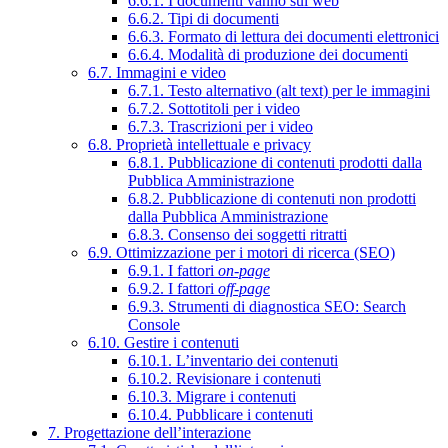
6.6.1. I documenti vanno sul web
6.6.2. Tipi di documenti
6.6.3. Formato di lettura dei documenti elettronici
6.6.4. Modalità di produzione dei documenti
6.7. Immagini e video
6.7.1. Testo alternativo (alt text) per le immagini
6.7.2. Sottotitoli per i video
6.7.3. Trascrizioni per i video
6.8. Proprietà intellettuale e privacy
6.8.1. Pubblicazione di contenuti prodotti dalla
Pubblica Amministrazione
6.8.2. Pubblicazione di contenuti non prodotti
dalla Pubblica Amministrazione
6.8.3. Consenso dei soggetti ritratti
6.9. Ottimizzazione per i motori di ricerca (SEO)
6.9.1. I fattori
on-page
6.9.2. I fattori
off-page
6.9.3. Strumenti di diagnostica SEO: Search
Console
6.10. Gestire i contenuti
6.10.1. L’inventario dei contenuti
6.10.2. Revisionare i contenuti
6.10.3. Migrare i contenuti
6.10.4. Pubblicare i contenuti
7. Progettazione dell’interazione