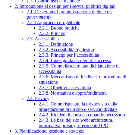
1.3. Contribuisci al manuale
2. Introduzione al design per i servizi pubblici digitali
2.1. Design per l’amministrazione digitale (
e-
government
)
2.2. L’approccio progettuale
2.2.1. Buone pratiche
2.2.2. Principi
2.3. Accessibilità
2.3.1. Definizione
2.3.2. Accessibilità by design
2.3.3. Principi per l’accessibilità
2.3.4. Linee guida e criteri di successo
2.3.5. Come rilasciare una dichiarazione di
accessibilità
2.3.6. Meccanismo di feedback e procedura di
attuazione
2.3.7. Obiettivi accessibilità
2.3.8. Normativa e approfondimenti
2.4. Privacy
2.4.1. Come rispettare la privacy sin dalla
progettazione di un sito o servizio digitale
2.4.2. Richiedi il consenso quando necessario
2.4.3. Le basi del sito web: architettura,
informativa privacy, riferimenti DPO
3. Pianificazione, gestione e strategia