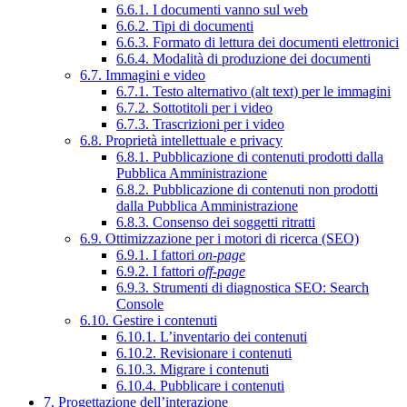
6.6.1. I documenti vanno sul web
6.6.2. Tipi di documenti
6.6.3. Formato di lettura dei documenti elettronici
6.6.4. Modalità di produzione dei documenti
6.7. Immagini e video
6.7.1. Testo alternativo (alt text) per le immagini
6.7.2. Sottotitoli per i video
6.7.3. Trascrizioni per i video
6.8. Proprietà intellettuale e privacy
6.8.1. Pubblicazione di contenuti prodotti dalla
Pubblica Amministrazione
6.8.2. Pubblicazione di contenuti non prodotti
dalla Pubblica Amministrazione
6.8.3. Consenso dei soggetti ritratti
6.9. Ottimizzazione per i motori di ricerca (SEO)
6.9.1. I fattori
on-page
6.9.2. I fattori
off-page
6.9.3. Strumenti di diagnostica SEO: Search
Console
6.10. Gestire i contenuti
6.10.1. L’inventario dei contenuti
6.10.2. Revisionare i contenuti
6.10.3. Migrare i contenuti
6.10.4. Pubblicare i contenuti
7. Progettazione dell’interazione