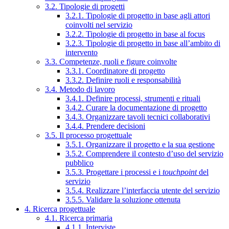
3.2. Tipologie di progetti
3.2.1. Tipologie di progetto in base agli attori
coinvolti nel servizio
3.2.2. Tipologie di progetto in base al focus
3.2.3. Tipologie di progetto in base all’ambito di
intervento
3.3. Competenze, ruoli e figure coinvolte
3.3.1. Coordinatore di progetto
3.3.2. Definire ruoli e responsabilità
3.4. Metodo di lavoro
3.4.1. Definire processi, strumenti e rituali
3.4.2. Curare la documentazione di progetto
3.4.3. Organizzare tavoli tecnici collaborativi
3.4.4. Prendere decisioni
3.5. Il processo progettuale
3.5.1. Organizzare il progetto e la sua gestione
3.5.2. Comprendere il contesto d’uso del servizio
pubblico
3.5.3. Progettare i processi e i
touchpoint
del
servizio
3.5.4. Realizzare l’interfaccia utente del servizio
3.5.5. Validare la soluzione ottenuta
4. Ricerca progettuale
4.1. Ricerca primaria
4.1.1. Interviste