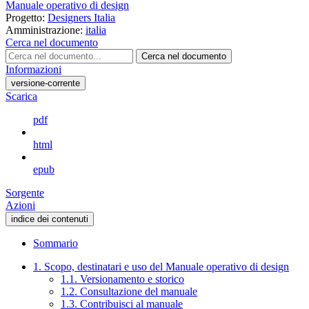
Manuale operativo di design
Progetto:
Designers Italia
Amministrazione:
italia
Cerca nel documento
Cerca nel documento
Informazioni
versione-corrente
Scarica
pdf
html
epub
Sorgente
Azioni
indice dei contenuti
Sommario
1. Scopo, destinatari e uso del Manuale operativo di design
1.1. Versionamento e storico
1.2. Consultazione del manuale
1.3. Contribuisci al manuale