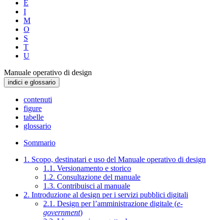
E
I
M
O
S
T
U
Manuale operativo di design
indici e glossario
contenuti
figure
tabelle
glossario
Sommario
1. Scopo, destinatari e uso del Manuale operativo di design
1.1. Versionamento e storico
1.2. Consultazione del manuale
1.3. Contribuisci al manuale
2. Introduzione al design per i servizi pubblici digitali
2.1. Design per l’amministrazione digitale (
e-
government
)