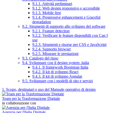
9.1.1. Attività preliminari
9.1.2. Web design responsivo e accessibile
9.1.3. Mobile first
9.1.4. Progressive enhancement e Graceful
degradation
9.2. Strumenti di supporto allo sviluppo del software
9.2.1. Feature detection
9.2.2. Verificare le feature disponibili con Can I
use
9.2.3. Strumenti e risorse per CSS e JavaScript
9.2.4. Supporto browser
9.2.5. Misurare le prestazioni
9.3. Catalogo del riuso
9.4. Sviluppare con il design system .italia
9.4.1. Il framework Bootstrap Italia
9.4.2. Il kit di sviluppo React
9.4.3. Il kit di sviluppo Angular
9.5. Sviluppare con i modelli di sito e servizi
1. Scopo, destinatari e uso del Manuale operativo di design
Team per la Trasformazione Digitale
in collaborazione con
Agenzia per l'Italia Digitale