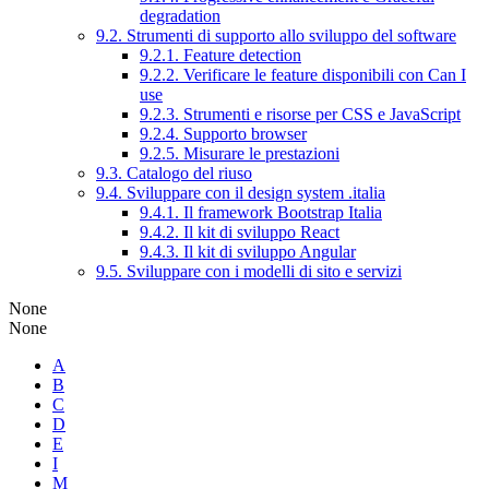
degradation
9.2. Strumenti di supporto allo sviluppo del software
9.2.1. Feature detection
9.2.2. Verificare le feature disponibili con Can I
use
9.2.3. Strumenti e risorse per CSS e JavaScript
9.2.4. Supporto browser
9.2.5. Misurare le prestazioni
9.3. Catalogo del riuso
9.4. Sviluppare con il design system .italia
9.4.1. Il framework Bootstrap Italia
9.4.2. Il kit di sviluppo React
9.4.3. Il kit di sviluppo Angular
9.5. Sviluppare con i modelli di sito e servizi
None
None
A
B
C
D
E
I
M