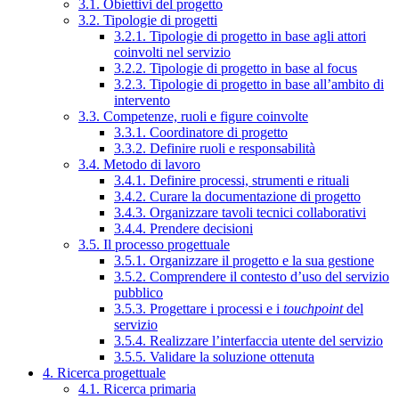
3.1. Obiettivi del progetto
3.2. Tipologie di progetti
3.2.1. Tipologie di progetto in base agli attori
coinvolti nel servizio
3.2.2. Tipologie di progetto in base al focus
3.2.3. Tipologie di progetto in base all’ambito di
intervento
3.3. Competenze, ruoli e figure coinvolte
3.3.1. Coordinatore di progetto
3.3.2. Definire ruoli e responsabilità
3.4. Metodo di lavoro
3.4.1. Definire processi, strumenti e rituali
3.4.2. Curare la documentazione di progetto
3.4.3. Organizzare tavoli tecnici collaborativi
3.4.4. Prendere decisioni
3.5. Il processo progettuale
3.5.1. Organizzare il progetto e la sua gestione
3.5.2. Comprendere il contesto d’uso del servizio
pubblico
3.5.3. Progettare i processi e i
touchpoint
del
servizio
3.5.4. Realizzare l’interfaccia utente del servizio
3.5.5. Validare la soluzione ottenuta
4. Ricerca progettuale
4.1. Ricerca primaria