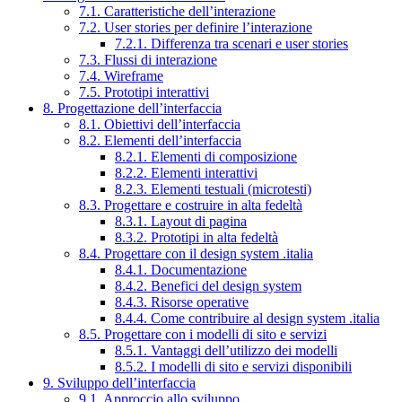
7.1. Caratteristiche dell’interazione
7.2. User stories per definire l’interazione
7.2.1. Differenza tra scenari e user stories
7.3. Flussi di interazione
7.4. Wireframe
7.5. Prototipi interattivi
8. Progettazione dell’interfaccia
8.1. Obiettivi dell’interfaccia
8.2. Elementi dell’interfaccia
8.2.1. Elementi di composizione
8.2.2. Elementi interattivi
8.2.3. Elementi testuali (microtesti)
8.3. Progettare e costruire in alta fedeltà
8.3.1. Layout di pagina
8.3.2. Prototipi in alta fedeltà
8.4. Progettare con il design system .italia
8.4.1. Documentazione
8.4.2. Benefici del design system
8.4.3. Risorse operative
8.4.4. Come contribuire al design system .italia
8.5. Progettare con i modelli di sito e servizi
8.5.1. Vantaggi dell’utilizzo dei modelli
8.5.2. I modelli di sito e servizi disponibili
9. Sviluppo dell’interfaccia
9.1. Approccio allo sviluppo