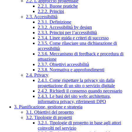
2.2. L’approccio progettuale
2.2.1. Buone pratiche
2.2.2. Principi
2.3. Accessibilità
2.3.1. Definizione
2.3.2. Accessibilità by design
2.3.3. Principi per l’accessibilità
2.3.4. Linee guida e criteri di successo
2.3.5. Come rilasciare una dichiarazione di
accessibilità
2.3.6. Meccanismo di feedback e procedura di
attuazione
2.3.7. Obiettivi accessibilità
2.3.8. Normativa e approfondimenti
2.4. Privacy
2.4.1. Come rispettare la privacy sin dalla
progettazione di un sito o servizio digitale
2.4.2. Richiedi il consenso quando necessario
2.4.3. Le basi del sito web: architettura,
informativa privacy, riferimenti DPO
3. Pianificazione, gestione e strategia
3.1. Obiettivi del progetto
3.2. Tipologie di progetti
3.2.1. Tipologie di progetto in base agli attori
coinvolti nel servizio