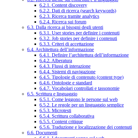
6.2.1. Content discovery
6.2.2. Dati di ricerca (search keywords)
6.2.3. Ricerca tramite analytics
6.2.4. Ricerca sui forum
6.3. Dalla ricerca ai bisogni degli utenti
6.3.1. User stories per definire i contenuti
6.3.2. Job stories per definire i contenuti
6.3.3. Criteri di accettazione
6.4. Architettura dell’informazione
6.4.1. Definire l’architettura dell’informazione
6.4.2. Alberatura
6.4.3. Flussi di interazione
6.4.4. Sistemi di navigazione
6.4.5. Tipologie di contenuto (content type)
6.4.6. Ontologie e standard
6.4.7. Vocabolari controllati e tassonomie
6.5. Scrittura e linguaggio
6.5.1. Come leggono le persone sul web
6.5.2. Le regole per un linguaggio semplice
6.5.3. Microtesti
6.5.4. Scrittura collaborativa
6.5.5. Content critique
6.5.6. Traduzione e localizzazione dei contenuti
6.6. Documenti