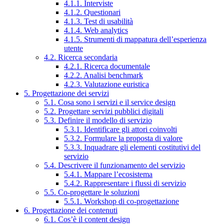
4.1.1. Interviste
4.1.2. Questionari
4.1.3. Test di usabilità
4.1.4. Web analytics
4.1.5. Strumenti di mappatura dell’esperienza
utente
4.2. Ricerca secondaria
4.2.1. Ricerca documentale
4.2.2. Analisi benchmark
4.2.3. Valutazione euristica
5. Progettazione dei servizi
5.1. Cosa sono i servizi e il service design
5.2. Progettare servizi pubblici digitali
5.3. Definire il modello di servizio
5.3.1. Identificare gli attori coinvolti
5.3.2. Formulare la proposta di valore
5.3.3. Inquadrare gli elementi costitutivi del
servizio
5.4. Descrivere il funzionamento del servizio
5.4.1. Mappare l’ecosistema
5.4.2. Rappresentare i flussi di servizio
5.5. Co-progettare le soluzioni
5.5.1. Workshop di co-progettazione
6. Progettazione dei contenuti
6.1. Cos’è il content design