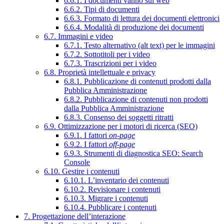
6.6.1. I documenti vanno sul web
6.6.2. Tipi di documenti
6.6.3. Formato di lettura dei documenti elettronici
6.6.4. Modalità di produzione dei documenti
6.7. Immagini e video
6.7.1. Testo alternativo (alt text) per le immagini
6.7.2. Sottotitoli per i video
6.7.3. Trascrizioni per i video
6.8. Proprietà intellettuale e privacy
6.8.1. Pubblicazione di contenuti prodotti dalla
Pubblica Amministrazione
6.8.2. Pubblicazione di contenuti non prodotti
dalla Pubblica Amministrazione
6.8.3. Consenso dei soggetti ritratti
6.9. Ottimizzazione per i motori di ricerca (SEO)
6.9.1. I fattori
on-page
6.9.2. I fattori
off-page
6.9.3. Strumenti di diagnostica SEO: Search
Console
6.10. Gestire i contenuti
6.10.1. L’inventario dei contenuti
6.10.2. Revisionare i contenuti
6.10.3. Migrare i contenuti
6.10.4. Pubblicare i contenuti
7. Progettazione dell’interazione