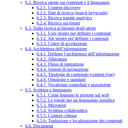
6.2. Ricerca utente sui contenuti e il linguaggio
6.2.1. Content discovery
6.2.2. Dati di ricerca (search keywords)
6.2.3. Ricerca tramite analytics
6.2.4. Ricerca sui forum
6.3. Dalla ricerca ai bisogni degli utenti
6.3.1. User stories per definire i contenuti
6.3.2. Job stories per definire i contenuti
6.3.3. Criteri di accettazione
6.4. Architettura dell’informazione
6.4.1. Definire l’architettura dell’informazione
6.4.2. Alberatura
6.4.3. Flussi di interazione
6.4.4. Sistemi di navigazione
6.4.5. Tipologie di contenuto (content type)
6.4.6. Ontologie e standard
6.4.7. Vocabolari controllati e tassonomie
6.5. Scrittura e linguaggio
6.5.1. Come leggono le persone sul web
6.5.2. Le regole per un linguaggio semplice
6.5.3. Microtesti
6.5.4. Scrittura collaborativa
6.5.5. Content critique
6.5.6. Traduzione e localizzazione dei contenuti
6.6. Documenti