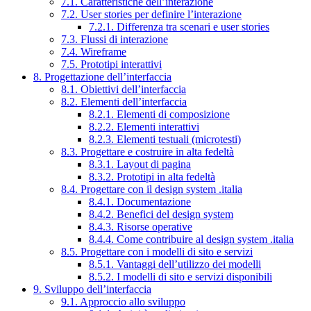
7.1. Caratteristiche dell’interazione
7.2. User stories per definire l’interazione
7.2.1. Differenza tra scenari e user stories
7.3. Flussi di interazione
7.4. Wireframe
7.5. Prototipi interattivi
8. Progettazione dell’interfaccia
8.1. Obiettivi dell’interfaccia
8.2. Elementi dell’interfaccia
8.2.1. Elementi di composizione
8.2.2. Elementi interattivi
8.2.3. Elementi testuali (microtesti)
8.3. Progettare e costruire in alta fedeltà
8.3.1. Layout di pagina
8.3.2. Prototipi in alta fedeltà
8.4. Progettare con il design system .italia
8.4.1. Documentazione
8.4.2. Benefici del design system
8.4.3. Risorse operative
8.4.4. Come contribuire al design system .italia
8.5. Progettare con i modelli di sito e servizi
8.5.1. Vantaggi dell’utilizzo dei modelli
8.5.2. I modelli di sito e servizi disponibili
9. Sviluppo dell’interfaccia
9.1. Approccio allo sviluppo