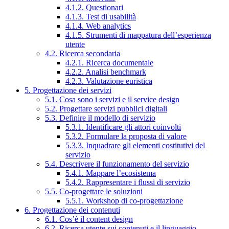
4.1.2. Questionari
4.1.3. Test di usabilità
4.1.4. Web analytics
4.1.5. Strumenti di mappatura dell’esperienza
utente
4.2. Ricerca secondaria
4.2.1. Ricerca documentale
4.2.2. Analisi benchmark
4.2.3. Valutazione euristica
5. Progettazione dei servizi
5.1. Cosa sono i servizi e il service design
5.2. Progettare servizi pubblici digitali
5.3. Definire il modello di servizio
5.3.1. Identificare gli attori coinvolti
5.3.2. Formulare la proposta di valore
5.3.3. Inquadrare gli elementi costitutivi del
servizio
5.4. Descrivere il funzionamento del servizio
5.4.1. Mappare l’ecosistema
5.4.2. Rappresentare i flussi di servizio
5.5. Co-progettare le soluzioni
5.5.1. Workshop di co-progettazione
6. Progettazione dei contenuti
6.1. Cos’è il content design
6.2. Ricerca utente sui contenuti e il linguaggio