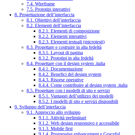
7.4. Wireframe
7.5. Prototipi interattivi
8. Progettazione dell’interfaccia
8.1. Obiettivi dell’interfaccia
8.2. Elementi dell’interfaccia
8.2.1. Elementi di composizione
8.2.2. Elementi interattivi
8.2.3. Elementi testuali (microtesti)
8.3. Progettare e costruire in alta fedeltà
8.3.1. Layout di pagina
8.3.2. Prototipi in alta fedeltà
8.4. Progettare con il design system .italia
8.4.1. Documentazione
8.4.2. Benefici del design system
8.4.3. Risorse operative
8.4.4. Come contribuire al design system .italia
8.5. Progettare con i modelli di sito e servizi
8.5.1. Vantaggi dell’utilizzo dei modelli
8.5.2. I modelli di sito e servizi disponibili
9. Sviluppo dell’interfaccia
9.1. Approccio allo sviluppo
9.1.1. Attività preliminari
9.1.2. Web design responsivo e accessibile
9.1.3. Mobile first
9.1.4. Progressive enhancement e Graceful