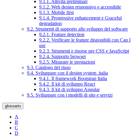
9.1.1. Attività preliminari
9.1.2. Web design responsivo e accessibile
9.1.3. Mobile first
9.1.4. Progressive enhancement e Graceful
degradation
9.2. Strumenti di supporto allo sviluppo del software
9.2.1. Feature detection
9.2.2. Verificare le feature disponibili con Can I
use
9.2.3. Strumenti e risorse per CSS e JavaScript
9.2.4. Supporto browser
9.2.5. Misurare le prestazioni
9.3. Catalogo del riuso
9.4. Sviluppare con il design system .italia
9.4.1. Il framework Bootstrap Italia
9.4.2. Il kit di sviluppo React
9.4.3. Il kit di sviluppo Angular
9.5. Sviluppare con i modelli di sito e servizi
glossario
A
B
C
D