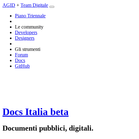
AGID
+
Team Digitale
Piano Triennale
Le community
Developers
Designers
Gli strumenti
Forum
Docs
GitHub
Docs Italia
beta
Documenti pubblici, digitali.