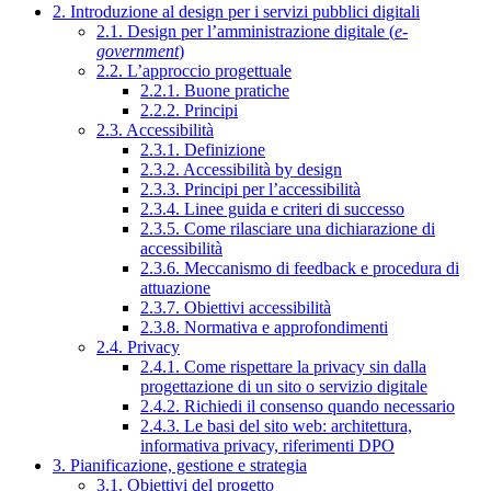
2. Introduzione al design per i servizi pubblici digitali
2.1. Design per l’amministrazione digitale (
e-
government
)
2.2. L’approccio progettuale
2.2.1. Buone pratiche
2.2.2. Principi
2.3. Accessibilità
2.3.1. Definizione
2.3.2. Accessibilità by design
2.3.3. Principi per l’accessibilità
2.3.4. Linee guida e criteri di successo
2.3.5. Come rilasciare una dichiarazione di
accessibilità
2.3.6. Meccanismo di feedback e procedura di
attuazione
2.3.7. Obiettivi accessibilità
2.3.8. Normativa e approfondimenti
2.4. Privacy
2.4.1. Come rispettare la privacy sin dalla
progettazione di un sito o servizio digitale
2.4.2. Richiedi il consenso quando necessario
2.4.3. Le basi del sito web: architettura,
informativa privacy, riferimenti DPO
3. Pianificazione, gestione e strategia
3.1. Obiettivi del progetto