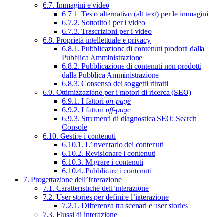
6.7. Immagini e video
6.7.1. Testo alternativo (alt text) per le immagini
6.7.2. Sottotitoli per i video
6.7.3. Trascrizioni per i video
6.8. Proprietà intellettuale e privacy
6.8.1. Pubblicazione di contenuti prodotti dalla
Pubblica Amministrazione
6.8.2. Pubblicazione di contenuti non prodotti
dalla Pubblica Amministrazione
6.8.3. Consenso dei soggetti ritratti
6.9. Ottimizzazione per i motori di ricerca (SEO)
6.9.1. I fattori
on-page
6.9.2. I fattori
off-page
6.9.3. Strumenti di diagnostica SEO: Search
Console
6.10. Gestire i contenuti
6.10.1. L’inventario dei contenuti
6.10.2. Revisionare i contenuti
6.10.3. Migrare i contenuti
6.10.4. Pubblicare i contenuti
7. Progettazione dell’interazione
7.1. Caratteristiche dell’interazione
7.2. User stories per definire l’interazione
7.2.1. Differenza tra scenari e user stories
7.3. Flussi di interazione