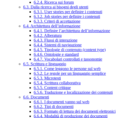
6.2.4. Ricerca sui forum
6.3. Dalla ricerca ai bisogni degli utenti
6.3.1. User stories per definire i contenuti
6.3.2. Job stories per definire i contenuti
6.3.3. Criteri di accettazione
6.4. Architettura dell’informazione
6.4.1. Definire l’architettura dell’informazione
6.4.2. Alberatura
6.4.3. Flussi di interazione
6.4.4. Sistemi di navigazione
6.4.5. Tipologie di contenuto (content type)
6.4.6. Ontologie e standard
6.4.7. Vocabolari controllati e tassonomie
6.5. Scrittura e linguaggio
6.5.1. Come leggono le persone sul web
6.5.2. Le regole per un linguaggio semplice
6.5.3. Microtesti
6.5.4. Scrittura collaborativa
6.5.5. Content critique
6.5.6. Traduzione e localizzazione dei contenuti
6.6. Documenti
6.6.1. I documenti vanno sul web
6.6.2. Tipi di documenti
6.6.3. Formato di lettura dei documenti elettronici
6.6.4. Modalità di produzione dei documenti