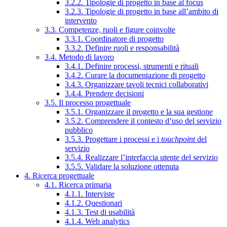
3.2.2. Tipologie di progetto in base al focus
3.2.3. Tipologie di progetto in base all’ambito di
intervento
3.3. Competenze, ruoli e figure coinvolte
3.3.1. Coordinatore di progetto
3.3.2. Definire ruoli e responsabilità
3.4. Metodo di lavoro
3.4.1. Definire processi, strumenti e rituali
3.4.2. Curare la documentazione di progetto
3.4.3. Organizzare tavoli tecnici collaborativi
3.4.4. Prendere decisioni
3.5. Il processo progettuale
3.5.1. Organizzare il progetto e la sua gestione
3.5.2. Comprendere il contesto d’uso del servizio
pubblico
3.5.3. Progettare i processi e i
touchpoint
del
servizio
3.5.4. Realizzare l’interfaccia utente del servizio
3.5.5. Validare la soluzione ottenuta
4. Ricerca progettuale
4.1. Ricerca primaria
4.1.1. Interviste
4.1.2. Questionari
4.1.3. Test di usabilità
4.1.4. Web analytics