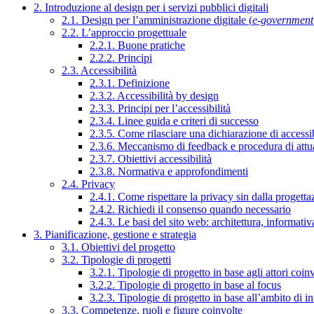
2. Introduzione al design per i servizi pubblici digitali
2.1. Design per l’amministrazione digitale (
e-government
2.2. L’approccio progettuale
2.2.1. Buone pratiche
2.2.2. Principi
2.3. Accessibilità
2.3.1. Definizione
2.3.2. Accessibilità by design
2.3.3. Principi per l’accessibilità
2.3.4. Linee guida e criteri di successo
2.3.5. Come rilasciare una dichiarazione di accessib
2.3.6. Meccanismo di feedback e procedura di attu
2.3.7. Obiettivi accessibilità
2.3.8. Normativa e approfondimenti
2.4. Privacy
2.4.1. Come rispettare la privacy sin dalla progettaz
2.4.2. Richiedi il consenso quando necessario
2.4.3. Le basi del sito web: architettura, informati
3. Pianificazione, gestione e strategia
3.1. Obiettivi del progetto
3.2. Tipologie di progetti
3.2.1. Tipologie di progetto in base agli attori coinv
3.2.2. Tipologie di progetto in base al focus
3.2.3. Tipologie di progetto in base all’ambito di i
3.3. Competenze, ruoli e figure coinvolte