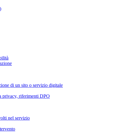
)
ilità
azione
ione di un sito o servizio digitale
va privacy, riferimenti DPO
olti nel servizio
ntervento