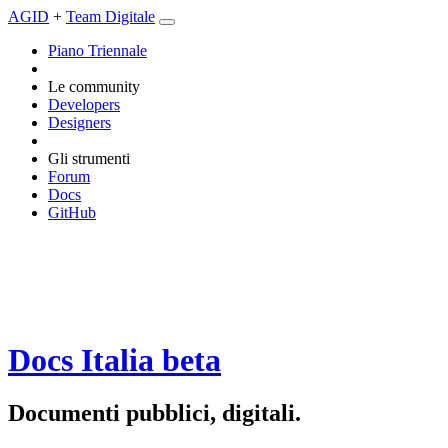
AGID
+
Team Digitale
Piano Triennale
Le community
Developers
Designers
Gli strumenti
Forum
Docs
GitHub
Docs Italia
beta
Documenti pubblici, digitali.