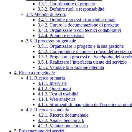
3.3.1. Coordinatore di progetto
3.3.2. Definire ruoli e responsabilità
3.4. Metodo di lavoro
3.4.1. Definire processi, strumenti e rituali
3.4.2. Curare la documentazione di progetto
3.4.3. Organizzare tavoli tecnici collaborativi
3.4.4. Prendere decisioni
3.5. Il processo progettuale
3.5.1. Organizzare il progetto e la sua gestione
3.5.2. Comprendere il contesto d’uso del servizio 
3.5.3. Progettare i processi e i
touchpoint
del servi
3.5.4. Realizzare l’interfaccia utente del servizio
3.5.5. Validare la soluzione ottenuta
4. Ricerca progettuale
4.1. Ricerca primaria
4.1.1. Interviste
4.1.2. Questionari
4.1.3. Test di usabilità
4.1.4. Web analytics
4.1.5. Strumenti di mappatura dell’esperienza uten
4.2. Ricerca secondaria
4.2.1. Ricerca documentale
4.2.2. Analisi benchmark
4.2.3. Valutazione euristica
5. Progettazione dei servizi