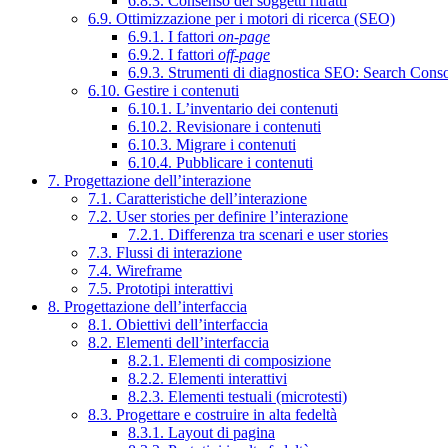
6.8.3. Consenso dei soggetti ritratti
6.9. Ottimizzazione per i motori di ricerca (SEO)
6.9.1. I fattori
on-page
6.9.2. I fattori
off-page
6.9.3. Strumenti di diagnostica SEO: Search Cons
6.10. Gestire i contenuti
6.10.1. L’inventario dei contenuti
6.10.2. Revisionare i contenuti
6.10.3. Migrare i contenuti
6.10.4. Pubblicare i contenuti
7. Progettazione dell’interazione
7.1. Caratteristiche dell’interazione
7.2. User stories per definire l’interazione
7.2.1. Differenza tra scenari e user stories
7.3. Flussi di interazione
7.4. Wireframe
7.5. Prototipi interattivi
8. Progettazione dell’interfaccia
8.1. Obiettivi dell’interfaccia
8.2. Elementi dell’interfaccia
8.2.1. Elementi di composizione
8.2.2. Elementi interattivi
8.2.3. Elementi testuali (microtesti)
8.3. Progettare e costruire in alta fedeltà
8.3.1. Layout di pagina