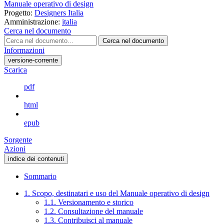
Manuale operativo di design
Progetto:
Designers Italia
Amministrazione:
italia
Cerca nel documento
Cerca nel documento
Informazioni
versione-corrente
Scarica
pdf
html
epub
Sorgente
Azioni
indice dei contenuti
Sommario
1. Scopo, destinatari e uso del Manuale operativo di design
1.1. Versionamento e storico
1.2. Consultazione del manuale
1.3. Contribuisci al manuale