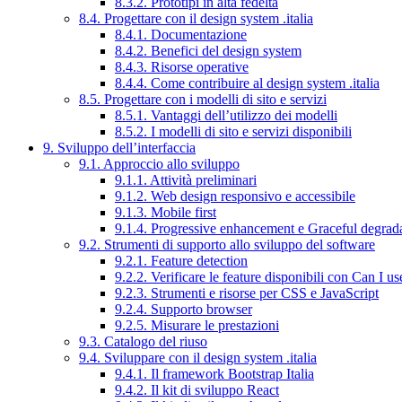
8.3.2. Prototipi in alta fedeltà
8.4. Progettare con il design system .italia
8.4.1. Documentazione
8.4.2. Benefici del design system
8.4.3. Risorse operative
8.4.4. Come contribuire al design system .italia
8.5. Progettare con i modelli di sito e servizi
8.5.1. Vantaggi dell’utilizzo dei modelli
8.5.2. I modelli di sito e servizi disponibili
9. Sviluppo dell’interfaccia
9.1. Approccio allo sviluppo
9.1.1. Attività preliminari
9.1.2. Web design responsivo e accessibile
9.1.3. Mobile first
9.1.4. Progressive enhancement e Graceful degrad
9.2. Strumenti di supporto allo sviluppo del software
9.2.1. Feature detection
9.2.2. Verificare le feature disponibili con Can I us
9.2.3. Strumenti e risorse per CSS e JavaScript
9.2.4. Supporto browser
9.2.5. Misurare le prestazioni
9.3. Catalogo del riuso
9.4. Sviluppare con il design system .italia
9.4.1. Il framework Bootstrap Italia
9.4.2. Il kit di sviluppo React