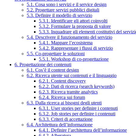
5.1. Cosa sono i servizi e il service design
5.2. Progettare servizi pubblici digitali
5.3. Definire il modello di servizio
5.3.1. Identificare gli attori coinvolti
5.3.2. Formulare la proposta di valore
5.3.3. Inquadrare gli elementi costitutivi del serviz
5.4. Descrivere il funzionamento del servizio
5.4.1. Mappare l’ecosistema
5.4.2. Rappresentare i flussi di servizio
5.5. Co-progettare le soluzioni
5.5.1. Workshop di co-progettazione
6. Progettazione dei contenuti
6.1. Cos’è il content design
6.2. Ricerca utente sui contenuti e il linguaggio
6.2.1. Content discovery
6.2.2. Dati di ricerca (search keywords)
6.2.3. Ricerca tramite analytics
6.2.4. Ricerca sui forum
6.3. Dalla ricerca ai bisogni degli utenti
6.3.1. User stories per definire i contenuti
6.3.2. Job stories per definire i contenuti
6.3.3. Criteri di accettazione
6.4. Architettura dell’informazione
6.4.1. Definire l’architettura dell’informazione
6.4.2. Alberatura