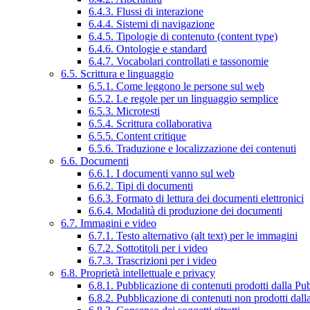
6.4.3. Flussi di interazione
6.4.4. Sistemi di navigazione
6.4.5. Tipologie di contenuto (content type)
6.4.6. Ontologie e standard
6.4.7. Vocabolari controllati e tassonomie
6.5. Scrittura e linguaggio
6.5.1. Come leggono le persone sul web
6.5.2. Le regole per un linguaggio semplice
6.5.3. Microtesti
6.5.4. Scrittura collaborativa
6.5.5. Content critique
6.5.6. Traduzione e localizzazione dei contenuti
6.6. Documenti
6.6.1. I documenti vanno sul web
6.6.2. Tipi di documenti
6.6.3. Formato di lettura dei documenti elettronici
6.6.4. Modalità di produzione dei documenti
6.7. Immagini e video
6.7.1. Testo alternativo (alt text) per le immagini
6.7.2. Sottotitoli per i video
6.7.3. Trascrizioni per i video
6.8. Proprietà intellettuale e privacy
6.8.1. Pubblicazione di contenuti prodotti dalla P
6.8.2. Pubblicazione di contenuti non prodotti dal