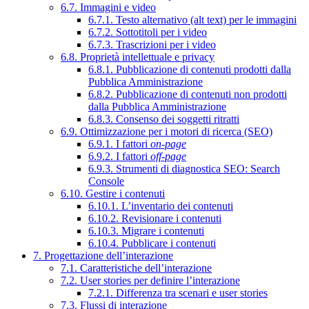
6.7. Immagini e video
6.7.1. Testo alternativo (alt text) per le immagini
6.7.2. Sottotitoli per i video
6.7.3. Trascrizioni per i video
6.8. Proprietà intellettuale e privacy
6.8.1. Pubblicazione di contenuti prodotti dalla
Pubblica Amministrazione
6.8.2. Pubblicazione di contenuti non prodotti
dalla Pubblica Amministrazione
6.8.3. Consenso dei soggetti ritratti
6.9. Ottimizzazione per i motori di ricerca (SEO)
6.9.1. I fattori
on-page
6.9.2. I fattori
off-page
6.9.3. Strumenti di diagnostica SEO: Search
Console
6.10. Gestire i contenuti
6.10.1. L’inventario dei contenuti
6.10.2. Revisionare i contenuti
6.10.3. Migrare i contenuti
6.10.4. Pubblicare i contenuti
7. Progettazione dell’interazione
7.1. Caratteristiche dell’interazione
7.2. User stories per definire l’interazione
7.2.1. Differenza tra scenari e user stories
7.3. Flussi di interazione