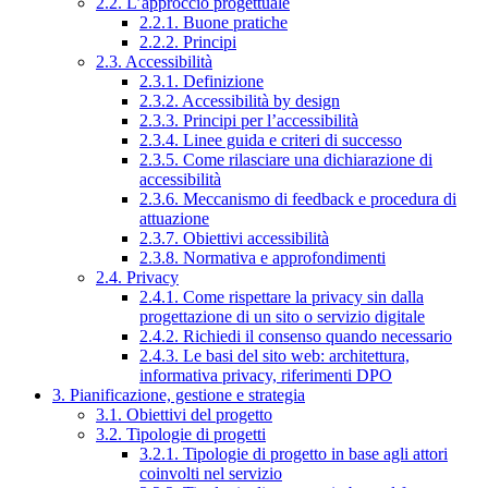
2.2. L’approccio progettuale
2.2.1. Buone pratiche
2.2.2. Principi
2.3. Accessibilità
2.3.1. Definizione
2.3.2. Accessibilità by design
2.3.3. Principi per l’accessibilità
2.3.4. Linee guida e criteri di successo
2.3.5. Come rilasciare una dichiarazione di
accessibilità
2.3.6. Meccanismo di feedback e procedura di
attuazione
2.3.7. Obiettivi accessibilità
2.3.8. Normativa e approfondimenti
2.4. Privacy
2.4.1. Come rispettare la privacy sin dalla
progettazione di un sito o servizio digitale
2.4.2. Richiedi il consenso quando necessario
2.4.3. Le basi del sito web: architettura,
informativa privacy, riferimenti DPO
3. Pianificazione, gestione e strategia
3.1. Obiettivi del progetto
3.2. Tipologie di progetti
3.2.1. Tipologie di progetto in base agli attori
coinvolti nel servizio