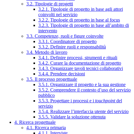
3.2. Tipologie di progetti
3.2.1. Tipologie di progetto in base agli attori
coinvolti nel servizio
3.2.2. Tipologie di progetto in base al focus
3.2.3. Tipologie di progetto in base all’ambito di
intervento
3.3. Competenze, ruoli e figure coinvolte
3.3.1. Coordinatore di progetto
3.3.2. Definire ruoli e responsabilità
3.4. Metodo di lavoro
3.4.1. Definire processi, strumenti e rituali
3.4.2. Curare la documentazione di progetto
3.4.3. Organizzare tavoli tecnici collaborativi
3.4.4. Prendere decisioni
3.5. Il processo progettuale
3.5.1. Organizzare il progetto e la sua gestione
3.5.2. Comprendere il contesto d’uso del servizio
pubblico
3.5.3. Progettare i processi e i
touchpoint
del
servizio
3.5.4. Realizzare l’interfaccia utente del servizio
3.5.5. Validare la soluzione ottenuta
4. Ricerca progettuale
4.1. Ricerca primaria
4.1.1. Interviste