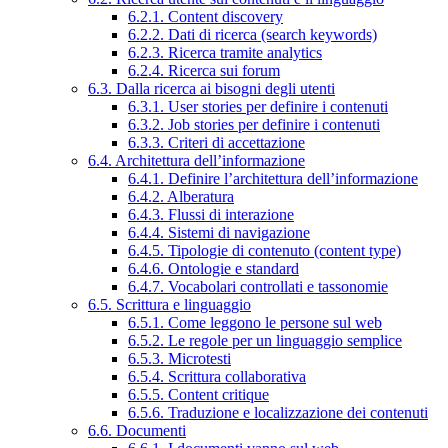
6.2.1. Content discovery
6.2.2. Dati di ricerca (search keywords)
6.2.3. Ricerca tramite analytics
6.2.4. Ricerca sui forum
6.3. Dalla ricerca ai bisogni degli utenti
6.3.1. User stories per definire i contenuti
6.3.2. Job stories per definire i contenuti
6.3.3. Criteri di accettazione
6.4. Architettura dell’informazione
6.4.1. Definire l’architettura dell’informazione
6.4.2. Alberatura
6.4.3. Flussi di interazione
6.4.4. Sistemi di navigazione
6.4.5. Tipologie di contenuto (content type)
6.4.6. Ontologie e standard
6.4.7. Vocabolari controllati e tassonomie
6.5. Scrittura e linguaggio
6.5.1. Come leggono le persone sul web
6.5.2. Le regole per un linguaggio semplice
6.5.3. Microtesti
6.5.4. Scrittura collaborativa
6.5.5. Content critique
6.5.6. Traduzione e localizzazione dei contenuti
6.6. Documenti