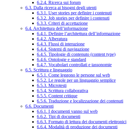
6.2.4. Ricerca sui forum
6.3. Dalla ricerca ai bisogni degli utenti
6.3.1. User stories per definire i contenuti
6.3.2. Job stories per definire i contenuti
6.3.3. Criteri di accettazione
6.4. Architettura dell’informazione
6.4.1. Definire l’architettura dell’informazione
6.4.2. Alberatura
6.4.3. Flussi di interazione
6.4.4. Sistemi di navigazione
6.4.5. Tipologie di contenuto (content type)
6.4.6. Ontologie e standard
6.4.7. Vocabolari controllati e tassonomie
6.5. Scrittura e linguaggio
6.5.1. Come leggono le persone sul web
6.5.2. Le regole per un linguaggio semplice
6.5.3. Microtesti
6.5.4. Scrittura collaborativa
6.5.5. Content critique
6.5.6. Traduzione e localizzazione dei contenuti
6.6. Documenti
6.6.1. I documenti vanno sul web
6.6.2. Tipi di documenti
6.6.3. Formato di lettura dei documenti elettronici
6.6.4. Modalità di produzione dei documenti