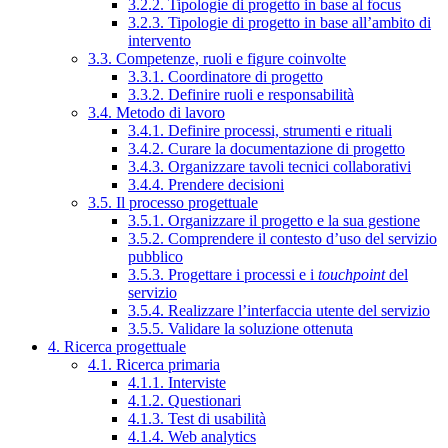
3.2.2. Tipologie di progetto in base al focus
3.2.3. Tipologie di progetto in base all’ambito di
intervento
3.3. Competenze, ruoli e figure coinvolte
3.3.1. Coordinatore di progetto
3.3.2. Definire ruoli e responsabilità
3.4. Metodo di lavoro
3.4.1. Definire processi, strumenti e rituali
3.4.2. Curare la documentazione di progetto
3.4.3. Organizzare tavoli tecnici collaborativi
3.4.4. Prendere decisioni
3.5. Il processo progettuale
3.5.1. Organizzare il progetto e la sua gestione
3.5.2. Comprendere il contesto d’uso del servizio
pubblico
3.5.3. Progettare i processi e i
touchpoint
del
servizio
3.5.4. Realizzare l’interfaccia utente del servizio
3.5.5. Validare la soluzione ottenuta
4. Ricerca progettuale
4.1. Ricerca primaria
4.1.1. Interviste
4.1.2. Questionari
4.1.3. Test di usabilità
4.1.4. Web analytics