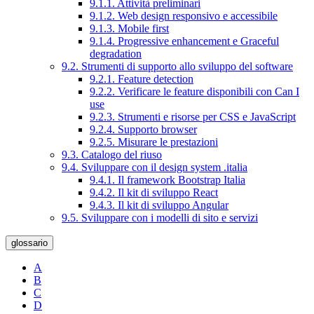
9.1.1. Attività preliminari
9.1.2. Web design responsivo e accessibile
9.1.3. Mobile first
9.1.4. Progressive enhancement e Graceful
degradation
9.2. Strumenti di supporto allo sviluppo del software
9.2.1. Feature detection
9.2.2. Verificare le feature disponibili con Can I
use
9.2.3. Strumenti e risorse per CSS e JavaScript
9.2.4. Supporto browser
9.2.5. Misurare le prestazioni
9.3. Catalogo del riuso
9.4. Sviluppare con il design system .italia
9.4.1. Il framework Bootstrap Italia
9.4.2. Il kit di sviluppo React
9.4.3. Il kit di sviluppo Angular
9.5. Sviluppare con i modelli di sito e servizi
glossario
A
B
C
D