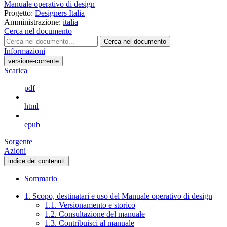
Manuale operativo di design
Progetto:
Designers Italia
Amministrazione:
italia
Cerca nel documento
Cerca nel documento
Informazioni
versione-corrente
Scarica
pdf
html
epub
Sorgente
Azioni
indice dei contenuti
Sommario
1. Scopo, destinatari e uso del Manuale operativo di design
1.1. Versionamento e storico
1.2. Consultazione del manuale
1.3. Contribuisci al manuale