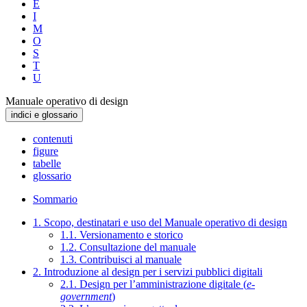
E
I
M
O
S
T
U
Manuale operativo di design
indici e glossario
contenuti
figure
tabelle
glossario
Sommario
1. Scopo, destinatari e uso del Manuale operativo di design
1.1. Versionamento e storico
1.2. Consultazione del manuale
1.3. Contribuisci al manuale
2. Introduzione al design per i servizi pubblici digitali
2.1. Design per l’amministrazione digitale (
e-
government
)