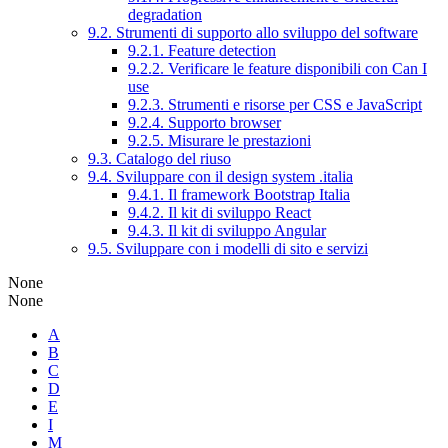
degradation
9.2. Strumenti di supporto allo sviluppo del software
9.2.1. Feature detection
9.2.2. Verificare le feature disponibili con Can I
use
9.2.3. Strumenti e risorse per CSS e JavaScript
9.2.4. Supporto browser
9.2.5. Misurare le prestazioni
9.3. Catalogo del riuso
9.4. Sviluppare con il design system .italia
9.4.1. Il framework Bootstrap Italia
9.4.2. Il kit di sviluppo React
9.4.3. Il kit di sviluppo Angular
9.5. Sviluppare con i modelli di sito e servizi
None
None
A
B
C
D
E
I
M