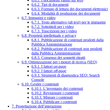
6.6.1. I documenti vanno sul web
6.6.2. Tipi di documenti
6.6.3. Formato di lettura dei documenti elettronici
6.6.4. Modalità di produzione dei documenti
6.7. Immagini e video
6.7.1. Testo alternativo (alt text) per le immagini
6.7.2. Sottotitoli per i video
6.7.3. Trascrizioni per i video
6.8. Proprietà intellettuale e privacy
6.8.1. Pubblicazione di contenuti prodotti dalla
Pubblica Amministrazione
6.8.2. Pubblicazione di contenuti non prodotti
dalla Pubblica Amministrazione
6.8.3. Consenso dei soggetti ritratti
6.9. Ottimizzazione per i motori di ricerca (SEO)
6.9.1. I fattori
on-page
6.9.2. I fattori
off-page
6.9.3. Strumenti di diagnostica SEO: Search
Console
6.10. Gestire i contenuti
6.10.1. L’inventario dei contenuti
6.10.2. Revisionare i contenuti
6.10.3. Migrare i contenuti
6.10.4. Pubblicare i contenuti
7. Progettazione dell’interazione