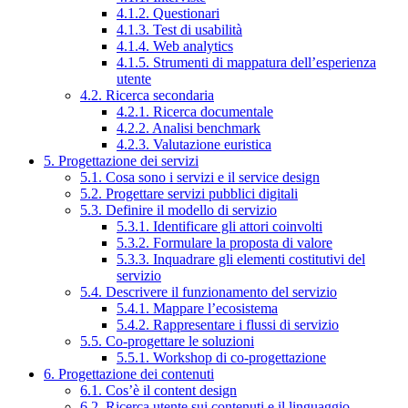
4.1.2. Questionari
4.1.3. Test di usabilità
4.1.4. Web analytics
4.1.5. Strumenti di mappatura dell’esperienza
utente
4.2. Ricerca secondaria
4.2.1. Ricerca documentale
4.2.2. Analisi benchmark
4.2.3. Valutazione euristica
5. Progettazione dei servizi
5.1. Cosa sono i servizi e il service design
5.2. Progettare servizi pubblici digitali
5.3. Definire il modello di servizio
5.3.1. Identificare gli attori coinvolti
5.3.2. Formulare la proposta di valore
5.3.3. Inquadrare gli elementi costitutivi del
servizio
5.4. Descrivere il funzionamento del servizio
5.4.1. Mappare l’ecosistema
5.4.2. Rappresentare i flussi di servizio
5.5. Co-progettare le soluzioni
5.5.1. Workshop di co-progettazione
6. Progettazione dei contenuti
6.1. Cos’è il content design
6.2. Ricerca utente sui contenuti e il linguaggio