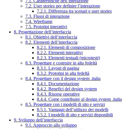
7.1. Caratteristiche dell’interazione
7.2. User stories per definire l’interazione
7.2.1. Differenza tra scenari e user stories
7.3. Flussi di interazione
7.4. Wireframe
7.5. Prototipi interattivi
8. Progettazione dell’interfaccia
8.1. Obiettivi dell’interfaccia
8.2. Elementi dell’interfaccia
8.2.1. Elementi di composizione
8.2.2. Elementi interattivi
8.2.3. Elementi testuali (microtesti)
8.3. Progettare e costruire in alta fedeltà
8.3.1. Layout di pagina
8.3.2. Prototipi in alta fedeltà
8.4. Progettare con il design system .italia
8.4.1. Documentazione
8.4.2. Benefici del design system
8.4.3. Risorse operative
8.4.4. Come contribuire al design system .italia
8.5. Progettare con i modelli di sito e servizi
8.5.1. Vantaggi dell’utilizzo dei modelli
8.5.2. I modelli di sito e servizi disponibili
9. Sviluppo dell’interfaccia
9.1. Approccio allo sviluppo