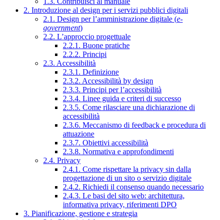
1.3. Contribuisci al manuale
2. Introduzione al design per i servizi pubblici digitali
2.1. Design per l’amministrazione digitale (
e-
government
)
2.2. L’approccio progettuale
2.2.1. Buone pratiche
2.2.2. Principi
2.3. Accessibilità
2.3.1. Definizione
2.3.2. Accessibilità by design
2.3.3. Principi per l’accessibilità
2.3.4. Linee guida e criteri di successo
2.3.5. Come rilasciare una dichiarazione di
accessibilità
2.3.6. Meccanismo di feedback e procedura di
attuazione
2.3.7. Obiettivi accessibilità
2.3.8. Normativa e approfondimenti
2.4. Privacy
2.4.1. Come rispettare la privacy sin dalla
progettazione di un sito o servizio digitale
2.4.2. Richiedi il consenso quando necessario
2.4.3. Le basi del sito web: architettura,
informativa privacy, riferimenti DPO
3. Pianificazione, gestione e strategia