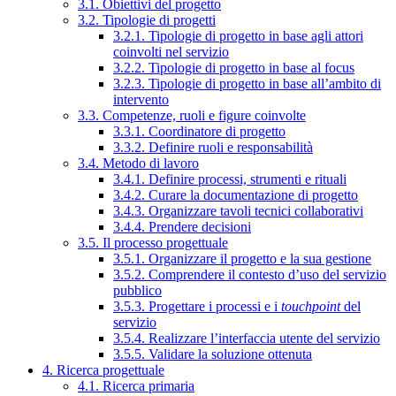
3.1. Obiettivi del progetto
3.2. Tipologie di progetti
3.2.1. Tipologie di progetto in base agli attori
coinvolti nel servizio
3.2.2. Tipologie di progetto in base al focus
3.2.3. Tipologie di progetto in base all’ambito di
intervento
3.3. Competenze, ruoli e figure coinvolte
3.3.1. Coordinatore di progetto
3.3.2. Definire ruoli e responsabilità
3.4. Metodo di lavoro
3.4.1. Definire processi, strumenti e rituali
3.4.2. Curare la documentazione di progetto
3.4.3. Organizzare tavoli tecnici collaborativi
3.4.4. Prendere decisioni
3.5. Il processo progettuale
3.5.1. Organizzare il progetto e la sua gestione
3.5.2. Comprendere il contesto d’uso del servizio
pubblico
3.5.3. Progettare i processi e i
touchpoint
del
servizio
3.5.4. Realizzare l’interfaccia utente del servizio
3.5.5. Validare la soluzione ottenuta
4. Ricerca progettuale
4.1. Ricerca primaria