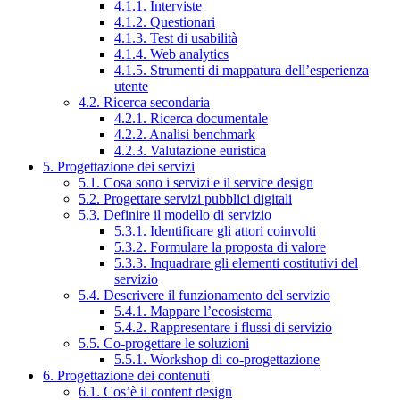
4.1.1. Interviste
4.1.2. Questionari
4.1.3. Test di usabilità
4.1.4. Web analytics
4.1.5. Strumenti di mappatura dell’esperienza
utente
4.2. Ricerca secondaria
4.2.1. Ricerca documentale
4.2.2. Analisi benchmark
4.2.3. Valutazione euristica
5. Progettazione dei servizi
5.1. Cosa sono i servizi e il service design
5.2. Progettare servizi pubblici digitali
5.3. Definire il modello di servizio
5.3.1. Identificare gli attori coinvolti
5.3.2. Formulare la proposta di valore
5.3.3. Inquadrare gli elementi costitutivi del
servizio
5.4. Descrivere il funzionamento del servizio
5.4.1. Mappare l’ecosistema
5.4.2. Rappresentare i flussi di servizio
5.5. Co-progettare le soluzioni
5.5.1. Workshop di co-progettazione
6. Progettazione dei contenuti
6.1. Cos’è il content design