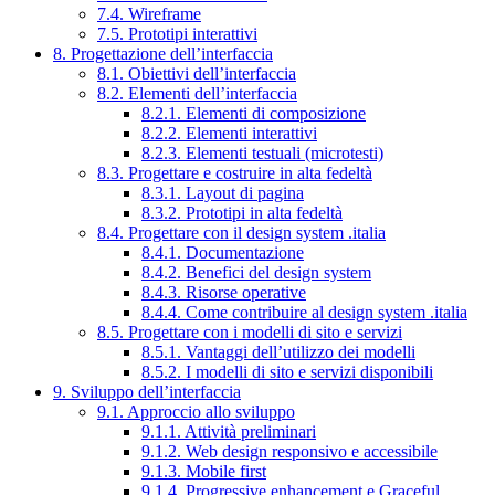
7.4. Wireframe
7.5. Prototipi interattivi
8. Progettazione dell’interfaccia
8.1. Obiettivi dell’interfaccia
8.2. Elementi dell’interfaccia
8.2.1. Elementi di composizione
8.2.2. Elementi interattivi
8.2.3. Elementi testuali (microtesti)
8.3. Progettare e costruire in alta fedeltà
8.3.1. Layout di pagina
8.3.2. Prototipi in alta fedeltà
8.4. Progettare con il design system .italia
8.4.1. Documentazione
8.4.2. Benefici del design system
8.4.3. Risorse operative
8.4.4. Come contribuire al design system .italia
8.5. Progettare con i modelli di sito e servizi
8.5.1. Vantaggi dell’utilizzo dei modelli
8.5.2. I modelli di sito e servizi disponibili
9. Sviluppo dell’interfaccia
9.1. Approccio allo sviluppo
9.1.1. Attività preliminari
9.1.2. Web design responsivo e accessibile
9.1.3. Mobile first
9.1.4. Progressive enhancement e Graceful