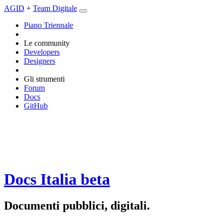
AGID
+
Team Digitale
Piano Triennale
Le community
Developers
Designers
Gli strumenti
Forum
Docs
GitHub
Docs Italia
beta
Documenti pubblici, digitali.