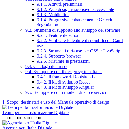
9.1.1. Attività preliminari
9.1.2. Web design responsivo e accessibile
9.1.3. Mobile first
9.1.4. Progressive enhancement e Graceful
degradation
9.2. Strumenti di supporto allo sviluppo del software
9.2.1. Feature detection
9.2.2. Verificare le feature disponibili con Can I
use
9.2.3. Strumenti e risorse per CSS e JavaScript
9.2.4. Supporto browser
9.2.5. Misurare le prestazioni
9.3. Catalogo del riuso
9.4. Sviluppare con il design system .italia
9.4.1. Il framework Bootstrap Italia
9.4.2. Il kit di sviluppo React
9.4.3. Il kit di sviluppo Angular
9.5. Sviluppare con i modelli di sito e servizi
1. Scopo, destinatari e uso del Manuale operativo di design
Team per la Trasformazione Digitale
in collaborazione con
Agenzia per l'Italia Digitale