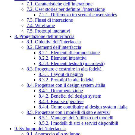
7.1. Caratteristiche dell’interazione
7.2. User stories per definire l’interazione
7.2.1. Differenza tra scenari e user stories
7.3. Flussi di interazione
7.4. Wireframe
7.5. Prototipi interattivi
8. Progettazione dell’interfaccia
8.1. Obiettivi dell’interfaccia
8.2. Elementi dell’interfaccia
8.2.1. Elementi di composizione
8.2.2. Elementi interattivi
8.2.3. Elementi testuali (microtesti)
8.3. Progettare e costruire in alta fedeltà
8.3.1. Layout di pagina
8.3.2. Prototipi in alta fedeltà
8.4. Progettare con il design system .italia
8.4.1. Documentazione
8.4.2. Benefici del design system
8.4.3. Risorse operative
8.4.4. Come contribuire al design system .italia
8.5. Progettare con i modelli di sito e servizi
8.5.1. Vantaggi dell’utilizzo dei modelli
8.5.2. I modelli di sito e servizi disponibili
9. Sviluppo dell’interfaccia
9.1. Approccio allo sviluppo