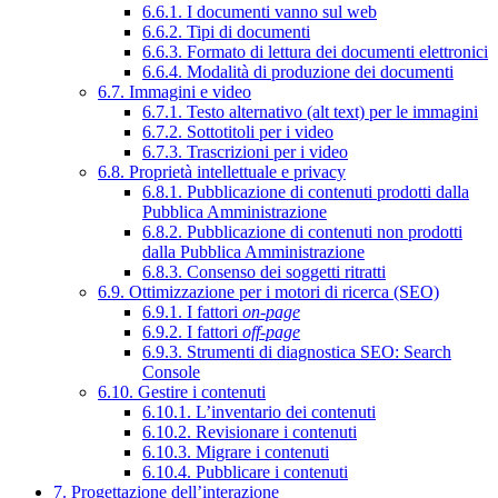
6.6.1. I documenti vanno sul web
6.6.2. Tipi di documenti
6.6.3. Formato di lettura dei documenti elettronici
6.6.4. Modalità di produzione dei documenti
6.7. Immagini e video
6.7.1. Testo alternativo (alt text) per le immagini
6.7.2. Sottotitoli per i video
6.7.3. Trascrizioni per i video
6.8. Proprietà intellettuale e privacy
6.8.1. Pubblicazione di contenuti prodotti dalla
Pubblica Amministrazione
6.8.2. Pubblicazione di contenuti non prodotti
dalla Pubblica Amministrazione
6.8.3. Consenso dei soggetti ritratti
6.9. Ottimizzazione per i motori di ricerca (SEO)
6.9.1. I fattori
on-page
6.9.2. I fattori
off-page
6.9.3. Strumenti di diagnostica SEO: Search
Console
6.10. Gestire i contenuti
6.10.1. L’inventario dei contenuti
6.10.2. Revisionare i contenuti
6.10.3. Migrare i contenuti
6.10.4. Pubblicare i contenuti
7. Progettazione dell’interazione