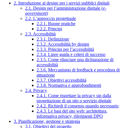
2. Introduzione al design per i servizi pubblici digitali
2.1. Design per l’amministrazione digitale (
e-
government
)
2.2. L’approccio progettuale
2.2.1. Buone pratiche
2.2.2. Principi
2.3. Accessibilità
2.3.1. Definizione
2.3.2. Accessibilità by design
2.3.3. Principi per l’accessibilità
2.3.4. Linee guida e criteri di successo
2.3.5. Come rilasciare una dichiarazione di
accessibilità
2.3.6. Meccanismo di feedback e procedura di
attuazione
2.3.7. Obiettivi accessibilità
2.3.8. Normativa e approfondimenti
2.4. Privacy
2.4.1. Come rispettare la privacy sin dalla
progettazione di un sito o servizio digitale
2.4.2. Richiedi il consenso quando necessario
2.4.3. Le basi del sito web: architettura,
informativa privacy, riferimenti DPO
3. Pianificazione, gestione e strategia
3.1. Obiettivi del progetto