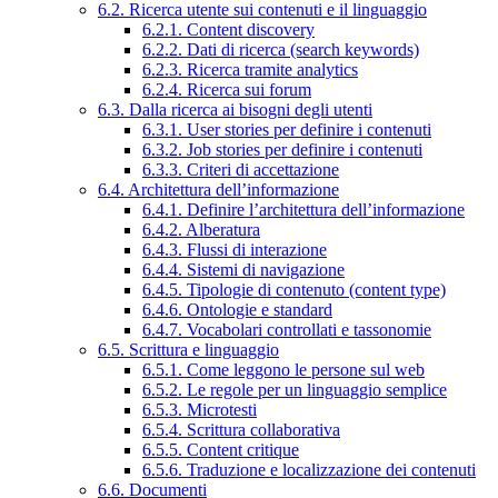
6.2. Ricerca utente sui contenuti e il linguaggio
6.2.1. Content discovery
6.2.2. Dati di ricerca (search keywords)
6.2.3. Ricerca tramite analytics
6.2.4. Ricerca sui forum
6.3. Dalla ricerca ai bisogni degli utenti
6.3.1. User stories per definire i contenuti
6.3.2. Job stories per definire i contenuti
6.3.3. Criteri di accettazione
6.4. Architettura dell’informazione
6.4.1. Definire l’architettura dell’informazione
6.4.2. Alberatura
6.4.3. Flussi di interazione
6.4.4. Sistemi di navigazione
6.4.5. Tipologie di contenuto (content type)
6.4.6. Ontologie e standard
6.4.7. Vocabolari controllati e tassonomie
6.5. Scrittura e linguaggio
6.5.1. Come leggono le persone sul web
6.5.2. Le regole per un linguaggio semplice
6.5.3. Microtesti
6.5.4. Scrittura collaborativa
6.5.5. Content critique
6.5.6. Traduzione e localizzazione dei contenuti
6.6. Documenti