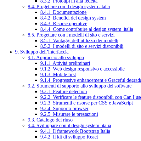
8.3.2. Prototipi in alta fedeltà
8.4. Progettare con il design system .italia
8.4.1. Documentazione
8.4.2. Benefici del design system
8.4.3. Risorse operative
8.4.4. Come contribuire al design system .italia
8.5. Progettare con i modelli di sito e servizi
8.5.1. Vantaggi dell’utilizzo dei modelli
8.5.2. I modelli di sito e servizi disponibili
9. Sviluppo dell’interfaccia
9.1. Approccio allo sviluppo
9.1.1. Attività preliminari
9.1.2. Web design responsivo e accessibile
9.1.3. Mobile first
9.1.4. Progressive enhancement e Graceful degrad
9.2. Strumenti di supporto allo sviluppo del software
9.2.1. Feature detection
9.2.2. Verificare le feature disponibili con Can I us
9.2.3. Strumenti e risorse per CSS e JavaScript
9.2.4. Supporto browser
9.2.5. Misurare le prestazioni
9.3. Catalogo del riuso
9.4. Sviluppare con il design system .italia
9.4.1. Il framework Bootstrap Italia
9.4.2. Il kit di sviluppo React