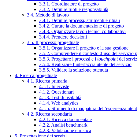
3.3.1. Coordinatore di progetto
3.3.2. Definire ruoli e responsabilità
3.4. Metodo di lavoro
3.4.1. Definire processi, strumenti e rituali
3.4.2. Curare la documentazione di progetto
3.4.3. Organizzare tavoli tecnici collaborativi
3.4.4. Prendere decisioni
3.5. Il processo progettuale
3.5.1. Organizzare il progetto e la sua gestione
3.5.2. Comprendere il contesto d’uso del servizio 
3.5.3. Progettare i processi e i
touchpoint
del servi
3.5.4. Realizzare l’interfaccia utente del servizio
3.5.5. Validare la soluzione ottenuta
4. Ricerca progettuale
4.1. Ricerca primaria
4.1.1. Interviste
4.1.2. Questionari
4.1.3. Test di usabilità
4.1.4. Web analytics
4.1.5. Strumenti di mappatura dell’esperienza uten
4.2. Ricerca secondaria
4.2.1. Ricerca documentale
4.2.2. Analisi benchmark
4.2.3. Valutazione euristica
5. Progettazione dei servizi