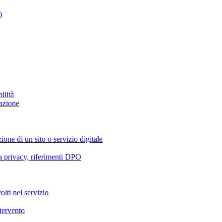
)
ilità
azione
ione di un sito o servizio digitale
va privacy, riferimenti DPO
olti nel servizio
ntervento