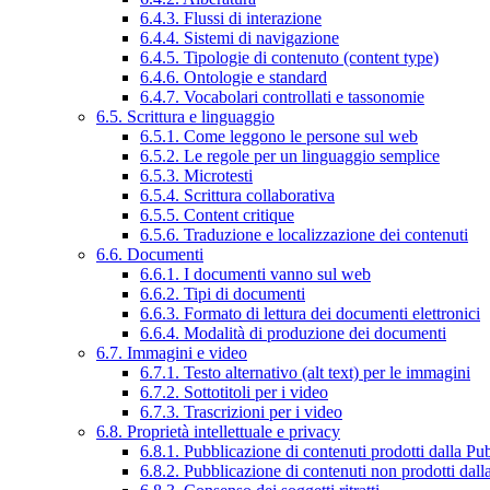
6.4.3. Flussi di interazione
6.4.4. Sistemi di navigazione
6.4.5. Tipologie di contenuto (content type)
6.4.6. Ontologie e standard
6.4.7. Vocabolari controllati e tassonomie
6.5. Scrittura e linguaggio
6.5.1. Come leggono le persone sul web
6.5.2. Le regole per un linguaggio semplice
6.5.3. Microtesti
6.5.4. Scrittura collaborativa
6.5.5. Content critique
6.5.6. Traduzione e localizzazione dei contenuti
6.6. Documenti
6.6.1. I documenti vanno sul web
6.6.2. Tipi di documenti
6.6.3. Formato di lettura dei documenti elettronici
6.6.4. Modalità di produzione dei documenti
6.7. Immagini e video
6.7.1. Testo alternativo (alt text) per le immagini
6.7.2. Sottotitoli per i video
6.7.3. Trascrizioni per i video
6.8. Proprietà intellettuale e privacy
6.8.1. Pubblicazione di contenuti prodotti dalla P
6.8.2. Pubblicazione di contenuti non prodotti dal