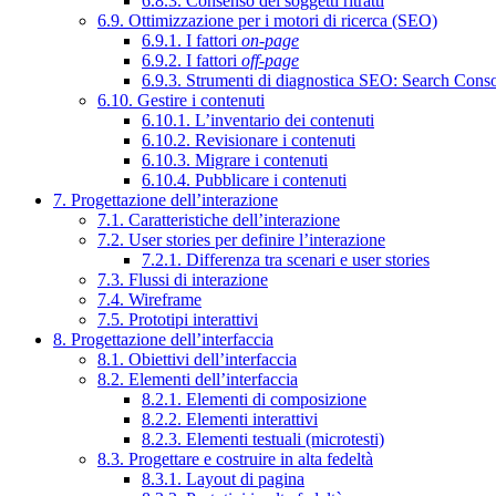
6.8.3. Consenso dei soggetti ritratti
6.9. Ottimizzazione per i motori di ricerca (SEO)
6.9.1. I fattori
on-page
6.9.2. I fattori
off-page
6.9.3. Strumenti di diagnostica SEO: Search Cons
6.10. Gestire i contenuti
6.10.1. L’inventario dei contenuti
6.10.2. Revisionare i contenuti
6.10.3. Migrare i contenuti
6.10.4. Pubblicare i contenuti
7. Progettazione dell’interazione
7.1. Caratteristiche dell’interazione
7.2. User stories per definire l’interazione
7.2.1. Differenza tra scenari e user stories
7.3. Flussi di interazione
7.4. Wireframe
7.5. Prototipi interattivi
8. Progettazione dell’interfaccia
8.1. Obiettivi dell’interfaccia
8.2. Elementi dell’interfaccia
8.2.1. Elementi di composizione
8.2.2. Elementi interattivi
8.2.3. Elementi testuali (microtesti)
8.3. Progettare e costruire in alta fedeltà
8.3.1. Layout di pagina