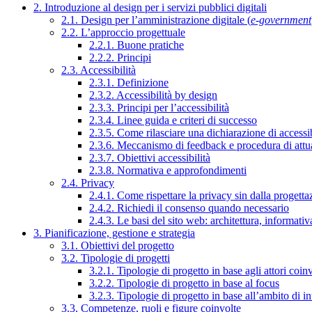
2. Introduzione al design per i servizi pubblici digitali
2.1. Design per l’amministrazione digitale (
e-government
2.2. L’approccio progettuale
2.2.1. Buone pratiche
2.2.2. Principi
2.3. Accessibilità
2.3.1. Definizione
2.3.2. Accessibilità by design
2.3.3. Principi per l’accessibilità
2.3.4. Linee guida e criteri di successo
2.3.5. Come rilasciare una dichiarazione di accessib
2.3.6. Meccanismo di feedback e procedura di attu
2.3.7. Obiettivi accessibilità
2.3.8. Normativa e approfondimenti
2.4. Privacy
2.4.1. Come rispettare la privacy sin dalla progettaz
2.4.2. Richiedi il consenso quando necessario
2.4.3. Le basi del sito web: architettura, informati
3. Pianificazione, gestione e strategia
3.1. Obiettivi del progetto
3.2. Tipologie di progetti
3.2.1. Tipologie di progetto in base agli attori coinv
3.2.2. Tipologie di progetto in base al focus
3.2.3. Tipologie di progetto in base all’ambito di i
3.3. Competenze, ruoli e figure coinvolte