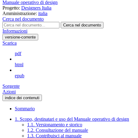
Manuale operativo di design
Progetto:
Designers Italia
Amministrazione:
italia
Cerca nel documento
Cerca nel documento
Informazioni
versione-corrente
Scarica
pdf
html
epub
Sorgente
Azioni
indice dei contenuti
Sommario
1. Scopo, destinatari e uso del Manuale operativo di design
1.1. Versionamento e storico
1.2. Consultazione del manuale
1.3. Contribuisci al manuale