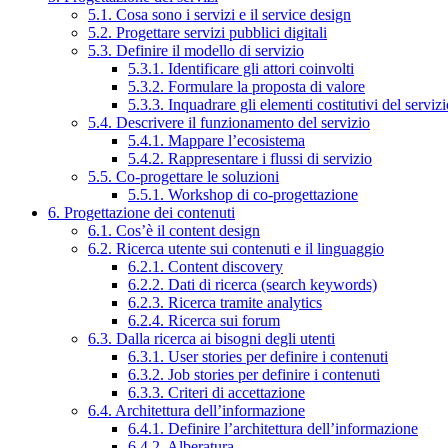
5.1. Cosa sono i servizi e il service design
5.2. Progettare servizi pubblici digitali
5.3. Definire il modello di servizio
5.3.1. Identificare gli attori coinvolti
5.3.2. Formulare la proposta di valore
5.3.3. Inquadrare gli elementi costitutivi del serviz
5.4. Descrivere il funzionamento del servizio
5.4.1. Mappare l’ecosistema
5.4.2. Rappresentare i flussi di servizio
5.5. Co-progettare le soluzioni
5.5.1. Workshop di co-progettazione
6. Progettazione dei contenuti
6.1. Cos’è il content design
6.2. Ricerca utente sui contenuti e il linguaggio
6.2.1. Content discovery
6.2.2. Dati di ricerca (search keywords)
6.2.3. Ricerca tramite analytics
6.2.4. Ricerca sui forum
6.3. Dalla ricerca ai bisogni degli utenti
6.3.1. User stories per definire i contenuti
6.3.2. Job stories per definire i contenuti
6.3.3. Criteri di accettazione
6.4. Architettura dell’informazione
6.4.1. Definire l’architettura dell’informazione
6.4.2. Alberatura