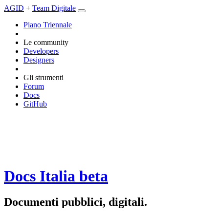
AGID
+
Team Digitale
Piano Triennale
Le community
Developers
Designers
Gli strumenti
Forum
Docs
GitHub
Docs Italia
beta
Documenti pubblici, digitali.