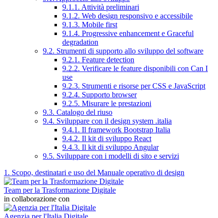
9.1.1. Attività preliminari
9.1.2. Web design responsivo e accessibile
9.1.3. Mobile first
9.1.4. Progressive enhancement e Graceful
degradation
9.2. Strumenti di supporto allo sviluppo del software
9.2.1. Feature detection
9.2.2. Verificare le feature disponibili con Can I
use
9.2.3. Strumenti e risorse per CSS e JavaScript
9.2.4. Supporto browser
9.2.5. Misurare le prestazioni
9.3. Catalogo del riuso
9.4. Sviluppare con il design system .italia
9.4.1. Il framework Bootstrap Italia
9.4.2. Il kit di sviluppo React
9.4.3. Il kit di sviluppo Angular
9.5. Sviluppare con i modelli di sito e servizi
1. Scopo, destinatari e uso del Manuale operativo di design
Team per la Trasformazione Digitale
in collaborazione con
Agenzia per l'Italia Digitale