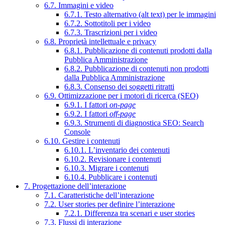
6.7. Immagini e video
6.7.1. Testo alternativo (alt text) per le immagini
6.7.2. Sottotitoli per i video
6.7.3. Trascrizioni per i video
6.8. Proprietà intellettuale e privacy
6.8.1. Pubblicazione di contenuti prodotti dalla
Pubblica Amministrazione
6.8.2. Pubblicazione di contenuti non prodotti
dalla Pubblica Amministrazione
6.8.3. Consenso dei soggetti ritratti
6.9. Ottimizzazione per i motori di ricerca (SEO)
6.9.1. I fattori
on-page
6.9.2. I fattori
off-page
6.9.3. Strumenti di diagnostica SEO: Search
Console
6.10. Gestire i contenuti
6.10.1. L’inventario dei contenuti
6.10.2. Revisionare i contenuti
6.10.3. Migrare i contenuti
6.10.4. Pubblicare i contenuti
7. Progettazione dell’interazione
7.1. Caratteristiche dell’interazione
7.2. User stories per definire l’interazione
7.2.1. Differenza tra scenari e user stories
7.3. Flussi di interazione