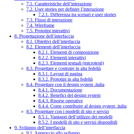
7.1. Caratteristiche dell’interazione
7.2. User stories per definire l’interazione
7.2.1. Differenza tra scenari e user stories
7.3. Flussi di interazione
7.4. Wireframe
7.5. Prototipi interattivi
8. Progettazione dell’interfaccia
8.1. Obiettivi dell’interfaccia
8.2. Elementi dell’interfaccia
8.2.1. Elementi di composizione
8.2.2. Elementi interattivi
8.2.3. Elementi testuali (microtesti)
8.3. Progettare e costruire in alta fedeltà
8.3.1. Layout di pagina
8.3.2. Prototipi in alta fedeltà
8.4. Progettare con il design system .italia
8.4.1. Documentazione
8.4.2. Benefici del design system
8.4.3. Risorse operative
8.4.4. Come contribuire al design system .italia
8.5. Progettare con i modelli di sito e servizi
8.5.1. Vantaggi dell’utilizzo dei modelli
8.5.2. I modelli di sito e servizi disponibili
9. Sviluppo dell’interfaccia
9.1. Approccio allo sviluppo