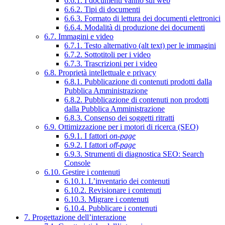
6.6.1. I documenti vanno sul web
6.6.2. Tipi di documenti
6.6.3. Formato di lettura dei documenti elettronici
6.6.4. Modalità di produzione dei documenti
6.7. Immagini e video
6.7.1. Testo alternativo (alt text) per le immagini
6.7.2. Sottotitoli per i video
6.7.3. Trascrizioni per i video
6.8. Proprietà intellettuale e privacy
6.8.1. Pubblicazione di contenuti prodotti dalla
Pubblica Amministrazione
6.8.2. Pubblicazione di contenuti non prodotti
dalla Pubblica Amministrazione
6.8.3. Consenso dei soggetti ritratti
6.9. Ottimizzazione per i motori di ricerca (SEO)
6.9.1. I fattori
on-page
6.9.2. I fattori
off-page
6.9.3. Strumenti di diagnostica SEO: Search
Console
6.10. Gestire i contenuti
6.10.1. L’inventario dei contenuti
6.10.2. Revisionare i contenuti
6.10.3. Migrare i contenuti
6.10.4. Pubblicare i contenuti
7. Progettazione dell’interazione