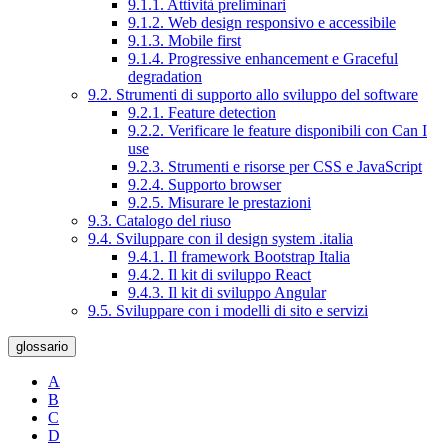
9.1.1. Attività preliminari
9.1.2. Web design responsivo e accessibile
9.1.3. Mobile first
9.1.4. Progressive enhancement e Graceful
degradation
9.2. Strumenti di supporto allo sviluppo del software
9.2.1. Feature detection
9.2.2. Verificare le feature disponibili con Can I
use
9.2.3. Strumenti e risorse per CSS e JavaScript
9.2.4. Supporto browser
9.2.5. Misurare le prestazioni
9.3. Catalogo del riuso
9.4. Sviluppare con il design system .italia
9.4.1. Il framework Bootstrap Italia
9.4.2. Il kit di sviluppo React
9.4.3. Il kit di sviluppo Angular
9.5. Sviluppare con i modelli di sito e servizi
glossario
A
B
C
D