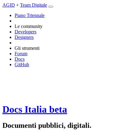
AGID
+
Team Digitale
Piano Triennale
Le community
Developers
Designers
Gli strumenti
Forum
Docs
GitHub
Docs Italia
beta
Documenti pubblici, digitali.