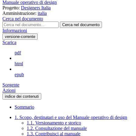
Manuale operativo di design
Progetto:
Designers Italia
Amministrazione:
italia
Cerca nel documento
Cerca nel documento
Informazioni
versione-corrente
Scarica
pdf
html
epub
Sorgente
Azioni
indice dei contenuti
Sommario
1. Scopo, destinatari e uso del Manuale operativo di design
1.1. Versionamento e storico
1.2. Consultazione del manuale
1.3. Contribuisci al manuale