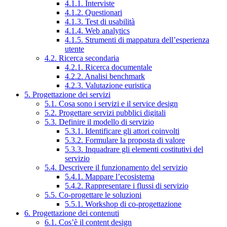
4.1.1. Interviste
4.1.2. Questionari
4.1.3. Test di usabilità
4.1.4. Web analytics
4.1.5. Strumenti di mappatura dell’esperienza
utente
4.2. Ricerca secondaria
4.2.1. Ricerca documentale
4.2.2. Analisi benchmark
4.2.3. Valutazione euristica
5. Progettazione dei servizi
5.1. Cosa sono i servizi e il service design
5.2. Progettare servizi pubblici digitali
5.3. Definire il modello di servizio
5.3.1. Identificare gli attori coinvolti
5.3.2. Formulare la proposta di valore
5.3.3. Inquadrare gli elementi costitutivi del
servizio
5.4. Descrivere il funzionamento del servizio
5.4.1. Mappare l’ecosistema
5.4.2. Rappresentare i flussi di servizio
5.5. Co-progettare le soluzioni
5.5.1. Workshop di co-progettazione
6. Progettazione dei contenuti
6.1. Cos’è il content design