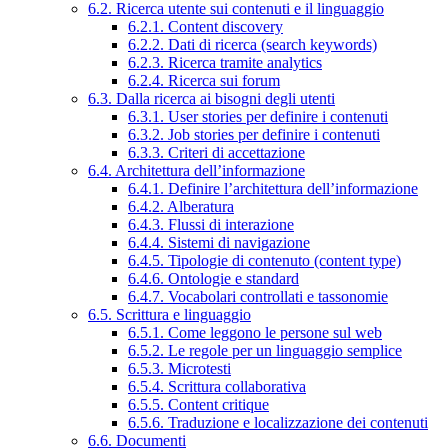
6.2. Ricerca utente sui contenuti e il linguaggio
6.2.1. Content discovery
6.2.2. Dati di ricerca (search keywords)
6.2.3. Ricerca tramite analytics
6.2.4. Ricerca sui forum
6.3. Dalla ricerca ai bisogni degli utenti
6.3.1. User stories per definire i contenuti
6.3.2. Job stories per definire i contenuti
6.3.3. Criteri di accettazione
6.4. Architettura dell’informazione
6.4.1. Definire l’architettura dell’informazione
6.4.2. Alberatura
6.4.3. Flussi di interazione
6.4.4. Sistemi di navigazione
6.4.5. Tipologie di contenuto (content type)
6.4.6. Ontologie e standard
6.4.7. Vocabolari controllati e tassonomie
6.5. Scrittura e linguaggio
6.5.1. Come leggono le persone sul web
6.5.2. Le regole per un linguaggio semplice
6.5.3. Microtesti
6.5.4. Scrittura collaborativa
6.5.5. Content critique
6.5.6. Traduzione e localizzazione dei contenuti
6.6. Documenti