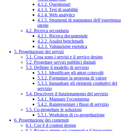
4.1.2. Questionari
4.1.3. Test di usabilità
4.1.4. Web analytics
4.1.5. Strumenti di mappatura dell’esperienza
utente
4.2. Ricerca secondaria
4.2.1. Ricerca documentale
4.2.2. Analisi benchmark
4.2.3. Valutazione euristica
5. Progettazione dei servizi
5.1. Cosa sono i servizi e il service design
5.2. Progettare servizi pubblici digitali
5.3. Definire il modello di servizio
5.3.1. Identificare gli attori coinvolti
5.3.2. Formulare la proposta di valore
5.3.3. Inquadrare gli elementi costitutivi del
servizio
5.4. Descrivere il funzionamento del servizio
5.4.1. Mappare l’ecosistema
5.4.2. Rappresentare i flussi di servizio
5.5. Co-progettare le soluzioni
5.5.1. Workshop di co-progettazione
6. Progettazione dei contenuti
6.1. Cos’è il content design
6.2. Ricerca utente sui contenuti e il linguaggio