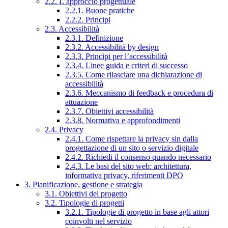
2.2. L’approccio progettuale
2.2.1. Buone pratiche
2.2.2. Principi
2.3. Accessibilità
2.3.1. Definizione
2.3.2. Accessibilità by design
2.3.3. Principi per l’accessibilità
2.3.4. Linee guida e criteri di successo
2.3.5. Come rilasciare una dichiarazione di
accessibilità
2.3.6. Meccanismo di feedback e procedura di
attuazione
2.3.7. Obiettivi accessibilità
2.3.8. Normativa e approfondimenti
2.4. Privacy
2.4.1. Come rispettare la privacy sin dalla
progettazione di un sito o servizio digitale
2.4.2. Richiedi il consenso quando necessario
2.4.3. Le basi del sito web: architettura,
informativa privacy, riferimenti DPO
3. Pianificazione, gestione e strategia
3.1. Obiettivi del progetto
3.2. Tipologie di progetti
3.2.1. Tipologie di progetto in base agli attori
coinvolti nel servizio