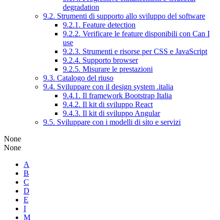
degradation
9.2. Strumenti di supporto allo sviluppo del software
9.2.1. Feature detection
9.2.2. Verificare le feature disponibili con Can I
use
9.2.3. Strumenti e risorse per CSS e JavaScript
9.2.4. Supporto browser
9.2.5. Misurare le prestazioni
9.3. Catalogo del riuso
9.4. Sviluppare con il design system .italia
9.4.1. Il framework Bootstrap Italia
9.4.2. Il kit di sviluppo React
9.4.3. Il kit di sviluppo Angular
9.5. Sviluppare con i modelli di sito e servizi
None
None
A
B
C
D
E
I
M