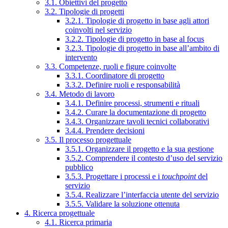
3.1. Obiettivi del progetto
3.2. Tipologie di progetti
3.2.1. Tipologie di progetto in base agli attori
coinvolti nel servizio
3.2.2. Tipologie di progetto in base al focus
3.2.3. Tipologie di progetto in base all’ambito di
intervento
3.3. Competenze, ruoli e figure coinvolte
3.3.1. Coordinatore di progetto
3.3.2. Definire ruoli e responsabilità
3.4. Metodo di lavoro
3.4.1. Definire processi, strumenti e rituali
3.4.2. Curare la documentazione di progetto
3.4.3. Organizzare tavoli tecnici collaborativi
3.4.4. Prendere decisioni
3.5. Il processo progettuale
3.5.1. Organizzare il progetto e la sua gestione
3.5.2. Comprendere il contesto d’uso del servizio
pubblico
3.5.3. Progettare i processi e i
touchpoint
del
servizio
3.5.4. Realizzare l’interfaccia utente del servizio
3.5.5. Validare la soluzione ottenuta
4. Ricerca progettuale
4.1. Ricerca primaria