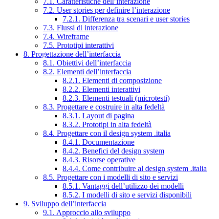
7.1. Caratteristiche dell’interazione
7.2. User stories per definire l’interazione
7.2.1. Differenza tra scenari e user stories
7.3. Flussi di interazione
7.4. Wireframe
7.5. Prototipi interattivi
8. Progettazione dell’interfaccia
8.1. Obiettivi dell’interfaccia
8.2. Elementi dell’interfaccia
8.2.1. Elementi di composizione
8.2.2. Elementi interattivi
8.2.3. Elementi testuali (microtesti)
8.3. Progettare e costruire in alta fedeltà
8.3.1. Layout di pagina
8.3.2. Prototipi in alta fedeltà
8.4. Progettare con il design system .italia
8.4.1. Documentazione
8.4.2. Benefici del design system
8.4.3. Risorse operative
8.4.4. Come contribuire al design system .italia
8.5. Progettare con i modelli di sito e servizi
8.5.1. Vantaggi dell’utilizzo dei modelli
8.5.2. I modelli di sito e servizi disponibili
9. Sviluppo dell’interfaccia
9.1. Approccio allo sviluppo