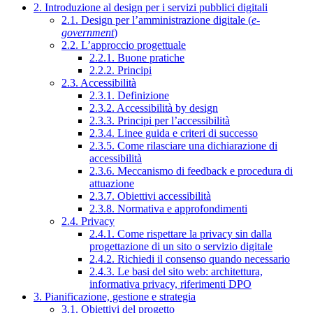
2. Introduzione al design per i servizi pubblici digitali
2.1. Design per l’amministrazione digitale (
e-
government
)
2.2. L’approccio progettuale
2.2.1. Buone pratiche
2.2.2. Principi
2.3. Accessibilità
2.3.1. Definizione
2.3.2. Accessibilità by design
2.3.3. Principi per l’accessibilità
2.3.4. Linee guida e criteri di successo
2.3.5. Come rilasciare una dichiarazione di
accessibilità
2.3.6. Meccanismo di feedback e procedura di
attuazione
2.3.7. Obiettivi accessibilità
2.3.8. Normativa e approfondimenti
2.4. Privacy
2.4.1. Come rispettare la privacy sin dalla
progettazione di un sito o servizio digitale
2.4.2. Richiedi il consenso quando necessario
2.4.3. Le basi del sito web: architettura,
informativa privacy, riferimenti DPO
3. Pianificazione, gestione e strategia
3.1. Obiettivi del progetto