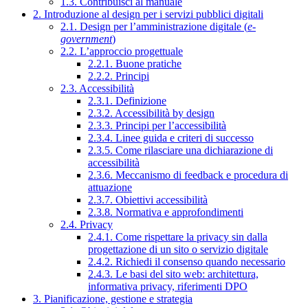
1.3. Contribuisci al manuale
2. Introduzione al design per i servizi pubblici digitali
2.1. Design per l’amministrazione digitale (
e-
government
)
2.2. L’approccio progettuale
2.2.1. Buone pratiche
2.2.2. Principi
2.3. Accessibilità
2.3.1. Definizione
2.3.2. Accessibilità by design
2.3.3. Principi per l’accessibilità
2.3.4. Linee guida e criteri di successo
2.3.5. Come rilasciare una dichiarazione di
accessibilità
2.3.6. Meccanismo di feedback e procedura di
attuazione
2.3.7. Obiettivi accessibilità
2.3.8. Normativa e approfondimenti
2.4. Privacy
2.4.1. Come rispettare la privacy sin dalla
progettazione di un sito o servizio digitale
2.4.2. Richiedi il consenso quando necessario
2.4.3. Le basi del sito web: architettura,
informativa privacy, riferimenti DPO
3. Pianificazione, gestione e strategia