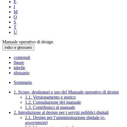
E
I
M
O
S
T
U
Manuale operativo di design
indici e glossario
contenuti
figure
tabelle
glossario
Sommario
1. Scopo, destinatari e uso del Manuale operativo di design
1.1. Versionamento e storico
1.2. Consultazione del manuale
1.3. Contribuisci al manuale
2. Introduzione al design per i servizi pubblici digitali
2.1. Design per l’amministrazione digitale (
e-
government
)