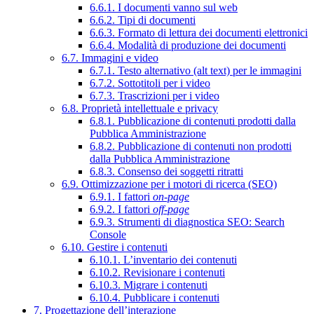
6.6.1. I documenti vanno sul web
6.6.2. Tipi di documenti
6.6.3. Formato di lettura dei documenti elettronici
6.6.4. Modalità di produzione dei documenti
6.7. Immagini e video
6.7.1. Testo alternativo (alt text) per le immagini
6.7.2. Sottotitoli per i video
6.7.3. Trascrizioni per i video
6.8. Proprietà intellettuale e privacy
6.8.1. Pubblicazione di contenuti prodotti dalla
Pubblica Amministrazione
6.8.2. Pubblicazione di contenuti non prodotti
dalla Pubblica Amministrazione
6.8.3. Consenso dei soggetti ritratti
6.9. Ottimizzazione per i motori di ricerca (SEO)
6.9.1. I fattori
on-page
6.9.2. I fattori
off-page
6.9.3. Strumenti di diagnostica SEO: Search
Console
6.10. Gestire i contenuti
6.10.1. L’inventario dei contenuti
6.10.2. Revisionare i contenuti
6.10.3. Migrare i contenuti
6.10.4. Pubblicare i contenuti
7. Progettazione dell’interazione