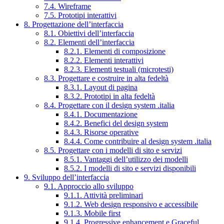
7.4. Wireframe
7.5. Prototipi interattivi
8. Progettazione dell’interfaccia
8.1. Obiettivi dell’interfaccia
8.2. Elementi dell’interfaccia
8.2.1. Elementi di composizione
8.2.2. Elementi interattivi
8.2.3. Elementi testuali (microtesti)
8.3. Progettare e costruire in alta fedeltà
8.3.1. Layout di pagina
8.3.2. Prototipi in alta fedeltà
8.4. Progettare con il design system .italia
8.4.1. Documentazione
8.4.2. Benefici del design system
8.4.3. Risorse operative
8.4.4. Come contribuire al design system .italia
8.5. Progettare con i modelli di sito e servizi
8.5.1. Vantaggi dell’utilizzo dei modelli
8.5.2. I modelli di sito e servizi disponibili
9. Sviluppo dell’interfaccia
9.1. Approccio allo sviluppo
9.1.1. Attività preliminari
9.1.2. Web design responsivo e accessibile
9.1.3. Mobile first
9.1.4. Progressive enhancement e Graceful