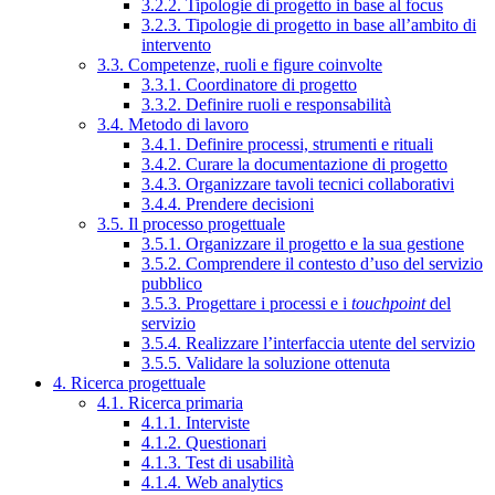
3.2.2. Tipologie di progetto in base al focus
3.2.3. Tipologie di progetto in base all’ambito di
intervento
3.3. Competenze, ruoli e figure coinvolte
3.3.1. Coordinatore di progetto
3.3.2. Definire ruoli e responsabilità
3.4. Metodo di lavoro
3.4.1. Definire processi, strumenti e rituali
3.4.2. Curare la documentazione di progetto
3.4.3. Organizzare tavoli tecnici collaborativi
3.4.4. Prendere decisioni
3.5. Il processo progettuale
3.5.1. Organizzare il progetto e la sua gestione
3.5.2. Comprendere il contesto d’uso del servizio
pubblico
3.5.3. Progettare i processi e i
touchpoint
del
servizio
3.5.4. Realizzare l’interfaccia utente del servizio
3.5.5. Validare la soluzione ottenuta
4. Ricerca progettuale
4.1. Ricerca primaria
4.1.1. Interviste
4.1.2. Questionari
4.1.3. Test di usabilità
4.1.4. Web analytics