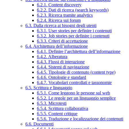
6.2.1. Content discovery
6.2.2. Dati di ricerca (search keywords)
6.2.3. Ricerca tramite analytics
6.2.4. Ricerca sui forum
6.3. Dalla ricerca ai bisogni degli utenti
6.3.1. User stories per definire i contenuti
6.3.2. Job stories per definire i contenuti
6.3.3. Criteri di accettazione
6.4. Architettura dell’informazione
6.4.1. Definire l’architettura dell’informazione
6.4.2. Alberatura
6.4.3. Flussi di interazione
6.4.4. Sistemi di navigazione
6.4.5. Tipologie di contenuto (content type)
6.4.6. Ontologie e standard
6.4.7. Vocabolari controllati e tassonomie
6.5. Scrittura e linguaggio
6.5.1. Come leggono le persone sul web
6.5.2. Le regole per un linguaggio semplice
6.5.3. Microtesti
6.5.4. Scrittura collaborativa
6.5.5. Content critique
6.5.6. Traduzione e localizzazione dei contenuti
6.6. Documenti