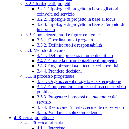
3.2. Tipologie di progetti
3.2.1. Tipologie di progetto in base agli attori
coinvolti nel servizio
3.2.2. Tipologie di progetto in base al focus
3.2.3. Tipologie di progetto in base all’ambito di
intervento
3.3. Competenze, ruoli e figure coinvolte
3.3.1. Coordinatore di progetto
3.3.2. Definire ruoli e responsabilità
3.4. Metodo di lavoro
3.4.1. Definire processi, strumenti e rituali
3.4.2. Curare la documentazione di progetto
3.4.3. Organizzare tavoli tecnici collaborativi
3.4.4. Prendere decisioni
3.5. Il processo progettuale
3.5.1. Organizzare il progetto e la sua gestione
3.5.2. Comprendere il contesto d’uso del servizio
pubblico
3.5.3. Progettare i processi e i
touchpoint
del
servizio
3.5.4. Realizzare l’interfaccia utente del servizio
3.5.5. Validare la soluzione ottenuta
4. Ricerca progettuale
4.1. Ricerca primaria
4.1.1. Interviste