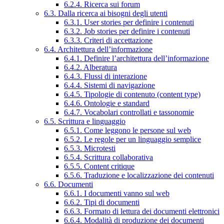
6.2.4. Ricerca sui forum
6.3. Dalla ricerca ai bisogni degli utenti
6.3.1. User stories per definire i contenuti
6.3.2. Job stories per definire i contenuti
6.3.3. Criteri di accettazione
6.4. Architettura dell’informazione
6.4.1. Definire l’architettura dell’informazione
6.4.2. Alberatura
6.4.3. Flussi di interazione
6.4.4. Sistemi di navigazione
6.4.5. Tipologie di contenuto (content type)
6.4.6. Ontologie e standard
6.4.7. Vocabolari controllati e tassonomie
6.5. Scrittura e linguaggio
6.5.1. Come leggono le persone sul web
6.5.2. Le regole per un linguaggio semplice
6.5.3. Microtesti
6.5.4. Scrittura collaborativa
6.5.5. Content critique
6.5.6. Traduzione e localizzazione dei contenuti
6.6. Documenti
6.6.1. I documenti vanno sul web
6.6.2. Tipi di documenti
6.6.3. Formato di lettura dei documenti elettronici
6.6.4. Modalità di produzione dei documenti