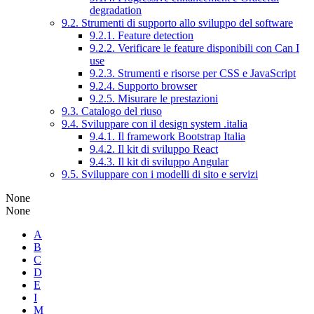
degradation
9.2. Strumenti di supporto allo sviluppo del software
9.2.1. Feature detection
9.2.2. Verificare le feature disponibili con Can I
use
9.2.3. Strumenti e risorse per CSS e JavaScript
9.2.4. Supporto browser
9.2.5. Misurare le prestazioni
9.3. Catalogo del riuso
9.4. Sviluppare con il design system .italia
9.4.1. Il framework Bootstrap Italia
9.4.2. Il kit di sviluppo React
9.4.3. Il kit di sviluppo Angular
9.5. Sviluppare con i modelli di sito e servizi
None
None
A
B
C
D
E
I
M