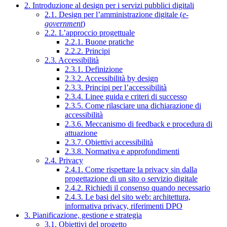
2. Introduzione al design per i servizi pubblici digitali
2.1. Design per l’amministrazione digitale (
e-
government
)
2.2. L’approccio progettuale
2.2.1. Buone pratiche
2.2.2. Principi
2.3. Accessibilità
2.3.1. Definizione
2.3.2. Accessibilità by design
2.3.3. Principi per l’accessibilità
2.3.4. Linee guida e criteri di successo
2.3.5. Come rilasciare una dichiarazione di
accessibilità
2.3.6. Meccanismo di feedback e procedura di
attuazione
2.3.7. Obiettivi accessibilità
2.3.8. Normativa e approfondimenti
2.4. Privacy
2.4.1. Come rispettare la privacy sin dalla
progettazione di un sito o servizio digitale
2.4.2. Richiedi il consenso quando necessario
2.4.3. Le basi del sito web: architettura,
informativa privacy, riferimenti DPO
3. Pianificazione, gestione e strategia
3.1. Obiettivi del progetto