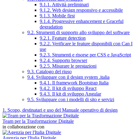
9.1.1. Attività preliminari
9.1.2. Web design responsivo e accessibile
9.1.3. Mobile first
9.1.4. Progressive enhancement e Graceful
degradation
9.2. Strumenti di supporto allo sviluppo del software
9.2.1. Feature detection
9.2.2. Verificare le feature disponibili con Can I
use
9.2.3. Strumenti e risorse per CSS e JavaScript
9.2.4. Supporto browser
9.2.5. Misurare le prestazioni
9.3. Catalogo del riuso
9.4. Sviluppare con il design system .italia
9.4.1. Il framework Bootstrap Italia
9.4.2. Il kit di sviluppo React
9.4.3. Il kit di sviluppo Angular
9.5. Sviluppare con i modelli di sito e servizi
1. Scopo, destinatari e uso del Manuale operativo di design
Team per la Trasformazione Digitale
in collaborazione con
Agenzia per l'Italia Digitale