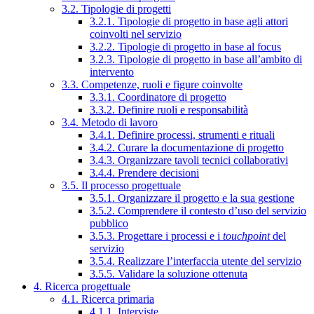
3.2. Tipologie di progetti
3.2.1. Tipologie di progetto in base agli attori
coinvolti nel servizio
3.2.2. Tipologie di progetto in base al focus
3.2.3. Tipologie di progetto in base all’ambito di
intervento
3.3. Competenze, ruoli e figure coinvolte
3.3.1. Coordinatore di progetto
3.3.2. Definire ruoli e responsabilità
3.4. Metodo di lavoro
3.4.1. Definire processi, strumenti e rituali
3.4.2. Curare la documentazione di progetto
3.4.3. Organizzare tavoli tecnici collaborativi
3.4.4. Prendere decisioni
3.5. Il processo progettuale
3.5.1. Organizzare il progetto e la sua gestione
3.5.2. Comprendere il contesto d’uso del servizio
pubblico
3.5.3. Progettare i processi e i
touchpoint
del
servizio
3.5.4. Realizzare l’interfaccia utente del servizio
3.5.5. Validare la soluzione ottenuta
4. Ricerca progettuale
4.1. Ricerca primaria
4.1.1. Interviste