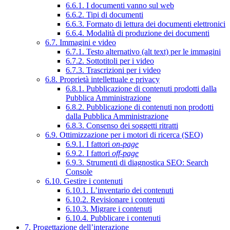
6.6.1. I documenti vanno sul web
6.6.2. Tipi di documenti
6.6.3. Formato di lettura dei documenti elettronici
6.6.4. Modalità di produzione dei documenti
6.7. Immagini e video
6.7.1. Testo alternativo (alt text) per le immagini
6.7.2. Sottotitoli per i video
6.7.3. Trascrizioni per i video
6.8. Proprietà intellettuale e privacy
6.8.1. Pubblicazione di contenuti prodotti dalla
Pubblica Amministrazione
6.8.2. Pubblicazione di contenuti non prodotti
dalla Pubblica Amministrazione
6.8.3. Consenso dei soggetti ritratti
6.9. Ottimizzazione per i motori di ricerca (SEO)
6.9.1. I fattori
on-page
6.9.2. I fattori
off-page
6.9.3. Strumenti di diagnostica SEO: Search
Console
6.10. Gestire i contenuti
6.10.1. L’inventario dei contenuti
6.10.2. Revisionare i contenuti
6.10.3. Migrare i contenuti
6.10.4. Pubblicare i contenuti
7. Progettazione dell’interazione