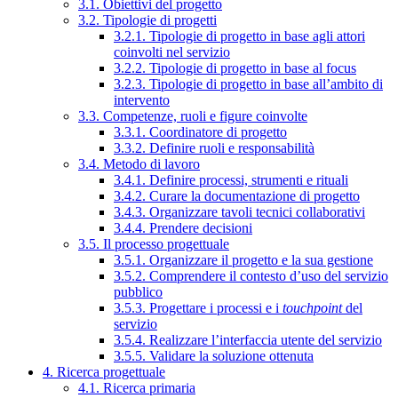
3.1. Obiettivi del progetto
3.2. Tipologie di progetti
3.2.1. Tipologie di progetto in base agli attori
coinvolti nel servizio
3.2.2. Tipologie di progetto in base al focus
3.2.3. Tipologie di progetto in base all’ambito di
intervento
3.3. Competenze, ruoli e figure coinvolte
3.3.1. Coordinatore di progetto
3.3.2. Definire ruoli e responsabilità
3.4. Metodo di lavoro
3.4.1. Definire processi, strumenti e rituali
3.4.2. Curare la documentazione di progetto
3.4.3. Organizzare tavoli tecnici collaborativi
3.4.4. Prendere decisioni
3.5. Il processo progettuale
3.5.1. Organizzare il progetto e la sua gestione
3.5.2. Comprendere il contesto d’uso del servizio
pubblico
3.5.3. Progettare i processi e i
touchpoint
del
servizio
3.5.4. Realizzare l’interfaccia utente del servizio
3.5.5. Validare la soluzione ottenuta
4. Ricerca progettuale
4.1. Ricerca primaria