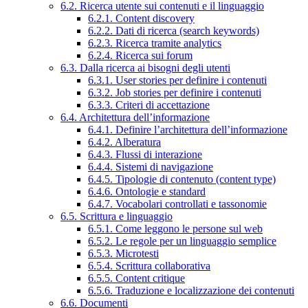
6.2. Ricerca utente sui contenuti e il linguaggio
6.2.1. Content discovery
6.2.2. Dati di ricerca (search keywords)
6.2.3. Ricerca tramite analytics
6.2.4. Ricerca sui forum
6.3. Dalla ricerca ai bisogni degli utenti
6.3.1. User stories per definire i contenuti
6.3.2. Job stories per definire i contenuti
6.3.3. Criteri di accettazione
6.4. Architettura dell’informazione
6.4.1. Definire l’architettura dell’informazione
6.4.2. Alberatura
6.4.3. Flussi di interazione
6.4.4. Sistemi di navigazione
6.4.5. Tipologie di contenuto (content type)
6.4.6. Ontologie e standard
6.4.7. Vocabolari controllati e tassonomie
6.5. Scrittura e linguaggio
6.5.1. Come leggono le persone sul web
6.5.2. Le regole per un linguaggio semplice
6.5.3. Microtesti
6.5.4. Scrittura collaborativa
6.5.5. Content critique
6.5.6. Traduzione e localizzazione dei contenuti
6.6. Documenti