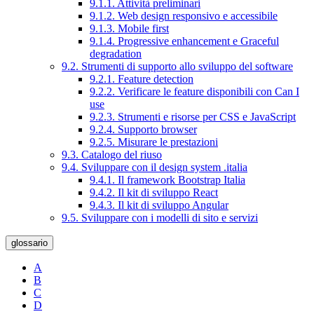
9.1.1. Attività preliminari
9.1.2. Web design responsivo e accessibile
9.1.3. Mobile first
9.1.4. Progressive enhancement e Graceful
degradation
9.2. Strumenti di supporto allo sviluppo del software
9.2.1. Feature detection
9.2.2. Verificare le feature disponibili con Can I
use
9.2.3. Strumenti e risorse per CSS e JavaScript
9.2.4. Supporto browser
9.2.5. Misurare le prestazioni
9.3. Catalogo del riuso
9.4. Sviluppare con il design system .italia
9.4.1. Il framework Bootstrap Italia
9.4.2. Il kit di sviluppo React
9.4.3. Il kit di sviluppo Angular
9.5. Sviluppare con i modelli di sito e servizi
glossario
A
B
C
D