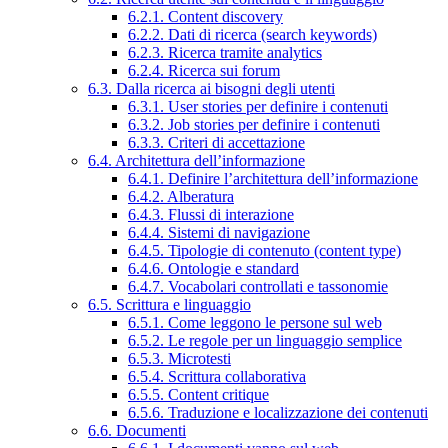
6.2.1. Content discovery
6.2.2. Dati di ricerca (search keywords)
6.2.3. Ricerca tramite analytics
6.2.4. Ricerca sui forum
6.3. Dalla ricerca ai bisogni degli utenti
6.3.1. User stories per definire i contenuti
6.3.2. Job stories per definire i contenuti
6.3.3. Criteri di accettazione
6.4. Architettura dell’informazione
6.4.1. Definire l’architettura dell’informazione
6.4.2. Alberatura
6.4.3. Flussi di interazione
6.4.4. Sistemi di navigazione
6.4.5. Tipologie di contenuto (content type)
6.4.6. Ontologie e standard
6.4.7. Vocabolari controllati e tassonomie
6.5. Scrittura e linguaggio
6.5.1. Come leggono le persone sul web
6.5.2. Le regole per un linguaggio semplice
6.5.3. Microtesti
6.5.4. Scrittura collaborativa
6.5.5. Content critique
6.5.6. Traduzione e localizzazione dei contenuti
6.6. Documenti