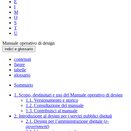
E
I
M
O
S
T
U
Manuale operativo di design
indici e glossario
contenuti
figure
tabelle
glossario
Sommario
1. Scopo, destinatari e uso del Manuale operativo di design
1.1. Versionamento e storico
1.2. Consultazione del manuale
1.3. Contribuisci al manuale
2. Introduzione al design per i servizi pubblici digitali
2.1. Design per l’amministrazione digitale (
e-
government
)