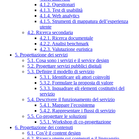
4.1.2. Questionari
4.1.3. Test di usabilità
4.1.4. Web analytics
4.1.5. Strumenti di mappatura dell’esperienza
utente
4.2. Ricerca secondaria
4.2.1. Ricerca documentale
4.2.2. Analisi benchmark
4.2.3. Valutazione euristica
5. Progettazione dei servizi
5.1. Cosa sono i servizi e il service design
5.2. Progettare servizi pubblici digitali
5.3. Definire il modello di servizio
5.3.1. Identificare gli attori coinvolti
5.3.2. Formulare la proposta di valore
5.3.3. Inquadrare gli elementi costitutivi del
servizio
5.4. Descrivere il funzionamento del servizio
5.4.1. Mappare l’ecosistema
5.4.2. Rappresentare i flussi di servizio
5.5. Co-progettare le soluzioni
5.5.1. Workshop di co-progettazione
6. Progettazione dei contenuti
6.1. Cos’è il content design
6.2. Ricerca utente sui contenuti e il linguaggio