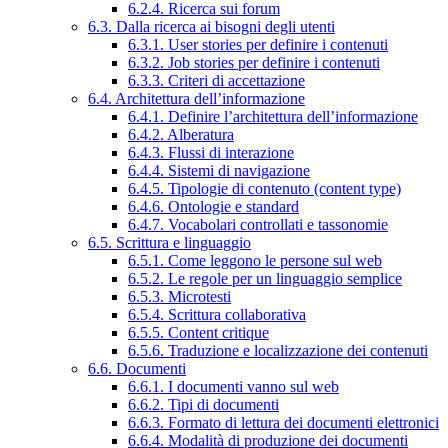
6.2.4. Ricerca sui forum
6.3. Dalla ricerca ai bisogni degli utenti
6.3.1. User stories per definire i contenuti
6.3.2. Job stories per definire i contenuti
6.3.3. Criteri di accettazione
6.4. Architettura dell’informazione
6.4.1. Definire l’architettura dell’informazione
6.4.2. Alberatura
6.4.3. Flussi di interazione
6.4.4. Sistemi di navigazione
6.4.5. Tipologie di contenuto (content type)
6.4.6. Ontologie e standard
6.4.7. Vocabolari controllati e tassonomie
6.5. Scrittura e linguaggio
6.5.1. Come leggono le persone sul web
6.5.2. Le regole per un linguaggio semplice
6.5.3. Microtesti
6.5.4. Scrittura collaborativa
6.5.5. Content critique
6.5.6. Traduzione e localizzazione dei contenuti
6.6. Documenti
6.6.1. I documenti vanno sul web
6.6.2. Tipi di documenti
6.6.3. Formato di lettura dei documenti elettronici
6.6.4. Modalità di produzione dei documenti