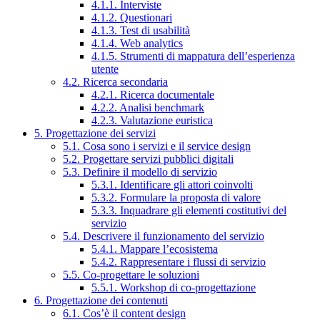
4.1.1. Interviste
4.1.2. Questionari
4.1.3. Test di usabilità
4.1.4. Web analytics
4.1.5. Strumenti di mappatura dell’esperienza
utente
4.2. Ricerca secondaria
4.2.1. Ricerca documentale
4.2.2. Analisi benchmark
4.2.3. Valutazione euristica
5. Progettazione dei servizi
5.1. Cosa sono i servizi e il service design
5.2. Progettare servizi pubblici digitali
5.3. Definire il modello di servizio
5.3.1. Identificare gli attori coinvolti
5.3.2. Formulare la proposta di valore
5.3.3. Inquadrare gli elementi costitutivi del
servizio
5.4. Descrivere il funzionamento del servizio
5.4.1. Mappare l’ecosistema
5.4.2. Rappresentare i flussi di servizio
5.5. Co-progettare le soluzioni
5.5.1. Workshop di co-progettazione
6. Progettazione dei contenuti
6.1. Cos’è il content design