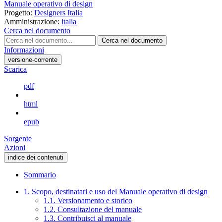
Manuale operativo di design
Progetto:
Designers Italia
Amministrazione:
italia
Cerca nel documento
Cerca nel documento
Informazioni
versione-corrente
Scarica
pdf
html
epub
Sorgente
Azioni
indice dei contenuti
Sommario
1. Scopo, destinatari e uso del Manuale operativo di design
1.1. Versionamento e storico
1.2. Consultazione del manuale
1.3. Contribuisci al manuale