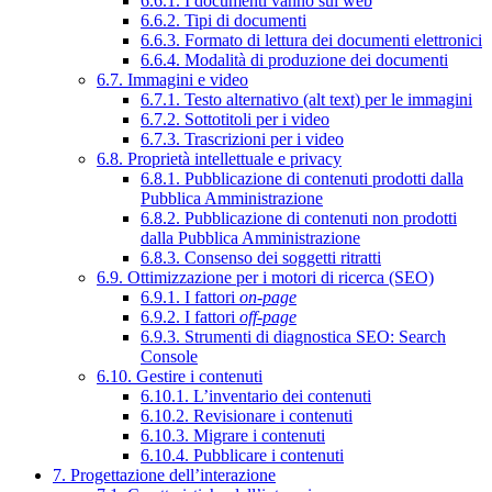
6.6.1. I documenti vanno sul web
6.6.2. Tipi di documenti
6.6.3. Formato di lettura dei documenti elettronici
6.6.4. Modalità di produzione dei documenti
6.7. Immagini e video
6.7.1. Testo alternativo (alt text) per le immagini
6.7.2. Sottotitoli per i video
6.7.3. Trascrizioni per i video
6.8. Proprietà intellettuale e privacy
6.8.1. Pubblicazione di contenuti prodotti dalla
Pubblica Amministrazione
6.8.2. Pubblicazione di contenuti non prodotti
dalla Pubblica Amministrazione
6.8.3. Consenso dei soggetti ritratti
6.9. Ottimizzazione per i motori di ricerca (SEO)
6.9.1. I fattori
on-page
6.9.2. I fattori
off-page
6.9.3. Strumenti di diagnostica SEO: Search
Console
6.10. Gestire i contenuti
6.10.1. L’inventario dei contenuti
6.10.2. Revisionare i contenuti
6.10.3. Migrare i contenuti
6.10.4. Pubblicare i contenuti
7. Progettazione dell’interazione