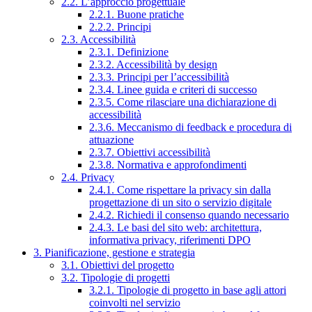
2.2. L’approccio progettuale
2.2.1. Buone pratiche
2.2.2. Principi
2.3. Accessibilità
2.3.1. Definizione
2.3.2. Accessibilità by design
2.3.3. Principi per l’accessibilità
2.3.4. Linee guida e criteri di successo
2.3.5. Come rilasciare una dichiarazione di
accessibilità
2.3.6. Meccanismo di feedback e procedura di
attuazione
2.3.7. Obiettivi accessibilità
2.3.8. Normativa e approfondimenti
2.4. Privacy
2.4.1. Come rispettare la privacy sin dalla
progettazione di un sito o servizio digitale
2.4.2. Richiedi il consenso quando necessario
2.4.3. Le basi del sito web: architettura,
informativa privacy, riferimenti DPO
3. Pianificazione, gestione e strategia
3.1. Obiettivi del progetto
3.2. Tipologie di progetti
3.2.1. Tipologie di progetto in base agli attori
coinvolti nel servizio