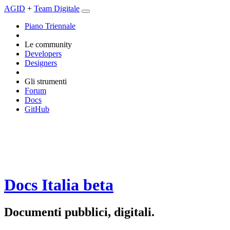
AGID
+
Team Digitale
Piano Triennale
Le community
Developers
Designers
Gli strumenti
Forum
Docs
GitHub
Docs Italia
beta
Documenti pubblici, digitali.