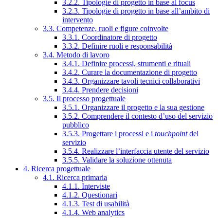
3.2.2. Tipologie di progetto in base al focus
3.2.3. Tipologie di progetto in base all’ambito di
intervento
3.3. Competenze, ruoli e figure coinvolte
3.3.1. Coordinatore di progetto
3.3.2. Definire ruoli e responsabilità
3.4. Metodo di lavoro
3.4.1. Definire processi, strumenti e rituali
3.4.2. Curare la documentazione di progetto
3.4.3. Organizzare tavoli tecnici collaborativi
3.4.4. Prendere decisioni
3.5. Il processo progettuale
3.5.1. Organizzare il progetto e la sua gestione
3.5.2. Comprendere il contesto d’uso del servizio
pubblico
3.5.3. Progettare i processi e i
touchpoint
del
servizio
3.5.4. Realizzare l’interfaccia utente del servizio
3.5.5. Validare la soluzione ottenuta
4. Ricerca progettuale
4.1. Ricerca primaria
4.1.1. Interviste
4.1.2. Questionari
4.1.3. Test di usabilità
4.1.4. Web analytics