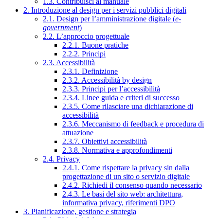
1.3. Contribuisci al manuale
2. Introduzione al design per i servizi pubblici digitali
2.1. Design per l’amministrazione digitale (
e-
government
)
2.2. L’approccio progettuale
2.2.1. Buone pratiche
2.2.2. Principi
2.3. Accessibilità
2.3.1. Definizione
2.3.2. Accessibilità by design
2.3.3. Principi per l’accessibilità
2.3.4. Linee guida e criteri di successo
2.3.5. Come rilasciare una dichiarazione di
accessibilità
2.3.6. Meccanismo di feedback e procedura di
attuazione
2.3.7. Obiettivi accessibilità
2.3.8. Normativa e approfondimenti
2.4. Privacy
2.4.1. Come rispettare la privacy sin dalla
progettazione di un sito o servizio digitale
2.4.2. Richiedi il consenso quando necessario
2.4.3. Le basi del sito web: architettura,
informativa privacy, riferimenti DPO
3. Pianificazione, gestione e strategia