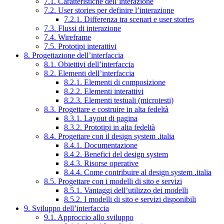
7.1. Caratteristiche dell’interazione
7.2. User stories per definire l’interazione
7.2.1. Differenza tra scenari e user stories
7.3. Flussi di interazione
7.4. Wireframe
7.5. Prototipi interattivi
8. Progettazione dell’interfaccia
8.1. Obiettivi dell’interfaccia
8.2. Elementi dell’interfaccia
8.2.1. Elementi di composizione
8.2.2. Elementi interattivi
8.2.3. Elementi testuali (microtesti)
8.3. Progettare e costruire in alta fedeltà
8.3.1. Layout di pagina
8.3.2. Prototipi in alta fedeltà
8.4. Progettare con il design system .italia
8.4.1. Documentazione
8.4.2. Benefici del design system
8.4.3. Risorse operative
8.4.4. Come contribuire al design system .italia
8.5. Progettare con i modelli di sito e servizi
8.5.1. Vantaggi dell’utilizzo dei modelli
8.5.2. I modelli di sito e servizi disponibili
9. Sviluppo dell’interfaccia
9.1. Approccio allo sviluppo