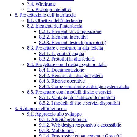
7.4. Wireframe
7.5. Prototipi interattivi
8. Progettazione dell’interfaccia
8.1. Obiettivi dell’interfaccia
8.2. Elementi dell’interfaccia
8.2.1. Elementi di composizione
8.2.2. Elementi interattivi
8.2.3. Elementi testuali (microtesti)
8.3. Progettare e costruire in alta fedeltà
8.3.1. Layout di pagina
8.3.2. Prototipi in alta fedeltà
8.4. Progettare con il design system .italia
8.4.1. Documentazione
8.4.2. Benefici del design system
8.4.3. Risorse operative
8.4.4. Come contribuire al design system .italia
8.5. Progettare con i modelli di sito e servizi
8.5.1. Vantaggi dell’utilizzo dei modelli
8.5.2. I modelli di sito e servizi disponibili
9. Sviluppo dell’interfaccia
9.1. Approccio allo sviluppo
9.1.1. Attività preliminari
9.1.2. Web design responsivo e accessibile
9.1.3. Mobile first
9.1.4. Progressive enhancement e Graceful