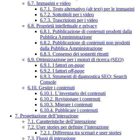
6.7. Immagini e video
6.7.1. Testo alternativo (alt text) per le immagini
6.7.2. Sottotitoli per i video
6.7.3. Trascrizioni per i video
6.8. Proprietà intellettuale e privacy
6.8.1. Pubblicazione di contenuti prodotti dalla
Pubblica Amministrazione
6.8.2. Pubblicazione di contenuti non prodotti
dalla Pubblica Amministrazione
6.8.3. Consenso dei soggetti ritratti
6.9. Ottimizzazione per i motori di ricerca (SEO)
6.9.1. I fattori
on-page
6.9.2. I fattori
off-page
6.9.3. Strumenti di diagnostica SEO: Search
Console
6.10. Gestire i contenuti
6.10.1. L’inventario dei contenuti
6.10.2. Revisionare i contenuti
6.10.3. Migrare i contenuti
6.10.4. Pubblicare i contenuti
7. Progettazione dell’interazione
7.1. Caratteristiche dell’interazione
7.2. User stories per definire l’interazione
7.2.1. Differenza tra scenari e user stories
7.3. Flussi di interazione