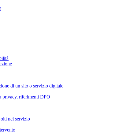
)
ilità
azione
ione di un sito o servizio digitale
va privacy, riferimenti DPO
olti nel servizio
ntervento