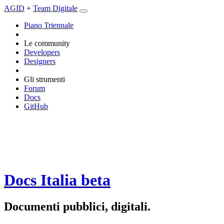
AGID
+
Team Digitale
Piano Triennale
Le community
Developers
Designers
Gli strumenti
Forum
Docs
GitHub
Docs Italia
beta
Documenti pubblici, digitali.