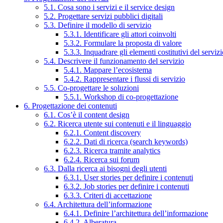
5.1. Cosa sono i servizi e il service design
5.2. Progettare servizi pubblici digitali
5.3. Definire il modello di servizio
5.3.1. Identificare gli attori coinvolti
5.3.2. Formulare la proposta di valore
5.3.3. Inquadrare gli elementi costitutivi del serviz
5.4. Descrivere il funzionamento del servizio
5.4.1. Mappare l’ecosistema
5.4.2. Rappresentare i flussi di servizio
5.5. Co-progettare le soluzioni
5.5.1. Workshop di co-progettazione
6. Progettazione dei contenuti
6.1. Cos’è il content design
6.2. Ricerca utente sui contenuti e il linguaggio
6.2.1. Content discovery
6.2.2. Dati di ricerca (search keywords)
6.2.3. Ricerca tramite analytics
6.2.4. Ricerca sui forum
6.3. Dalla ricerca ai bisogni degli utenti
6.3.1. User stories per definire i contenuti
6.3.2. Job stories per definire i contenuti
6.3.3. Criteri di accettazione
6.4. Architettura dell’informazione
6.4.1. Definire l’architettura dell’informazione
6.4.2. Alberatura