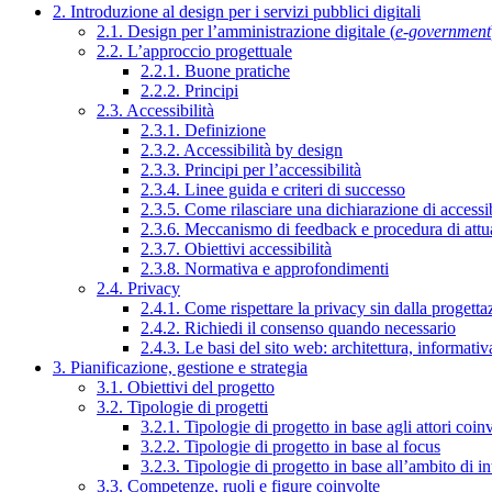
2. Introduzione al design per i servizi pubblici digitali
2.1. Design per l’amministrazione digitale (
e-government
2.2. L’approccio progettuale
2.2.1. Buone pratiche
2.2.2. Principi
2.3. Accessibilità
2.3.1. Definizione
2.3.2. Accessibilità by design
2.3.3. Principi per l’accessibilità
2.3.4. Linee guida e criteri di successo
2.3.5. Come rilasciare una dichiarazione di accessib
2.3.6. Meccanismo di feedback e procedura di attu
2.3.7. Obiettivi accessibilità
2.3.8. Normativa e approfondimenti
2.4. Privacy
2.4.1. Come rispettare la privacy sin dalla progettaz
2.4.2. Richiedi il consenso quando necessario
2.4.3. Le basi del sito web: architettura, informati
3. Pianificazione, gestione e strategia
3.1. Obiettivi del progetto
3.2. Tipologie di progetti
3.2.1. Tipologie di progetto in base agli attori coinv
3.2.2. Tipologie di progetto in base al focus
3.2.3. Tipologie di progetto in base all’ambito di i
3.3. Competenze, ruoli e figure coinvolte