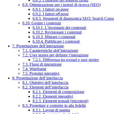
6.8.3. Consenso dei soggetti ritratti
6.9. Ottimizzazione per i motori di ricerca (SEO)
6.9.1. I fattori
on-page
6.9.2. I fattori
off-page
6.9.3. Strumenti di diagnostica SEO: Search Cons
6.10. Gestire i contenuti
6.10.1. L’inventario dei contenuti
6.10.2. Revisionare i contenuti
6.10.3. Migrare i contenuti
6.10.4. Pubblicare i contenuti
7. Progettazione dell’interazione
7.1. Caratteristiche dell’interazione
7.2. User stories per definire l’interazione
7.2.1. Differenza tra scenari e user stories
7.3. Flussi di interazione
7.4. Wireframe
7.5. Prototipi interattivi
8. Progettazione dell’interfaccia
8.1. Obiettivi dell’interfaccia
8.2. Elementi dell’interfaccia
8.2.1. Elementi di composizione
8.2.2. Elementi interattivi
8.2.3. Elementi testuali (microtesti)
8.3. Progettare e costruire in alta fedeltà
8.3.1. Layout di pagina