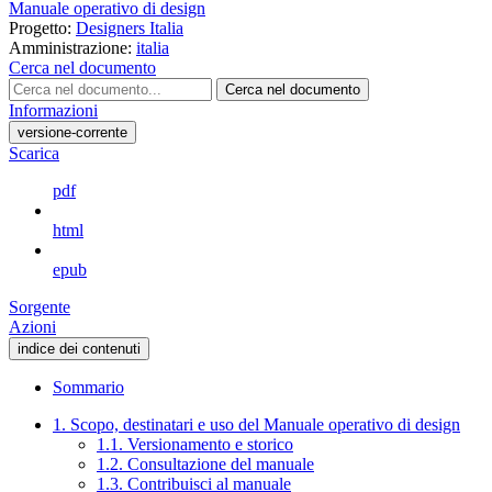
Manuale operativo di design
Progetto:
Designers Italia
Amministrazione:
italia
Cerca nel documento
Cerca nel documento
Informazioni
versione-corrente
Scarica
pdf
html
epub
Sorgente
Azioni
indice dei contenuti
Sommario
1. Scopo, destinatari e uso del Manuale operativo di design
1.1. Versionamento e storico
1.2. Consultazione del manuale
1.3. Contribuisci al manuale