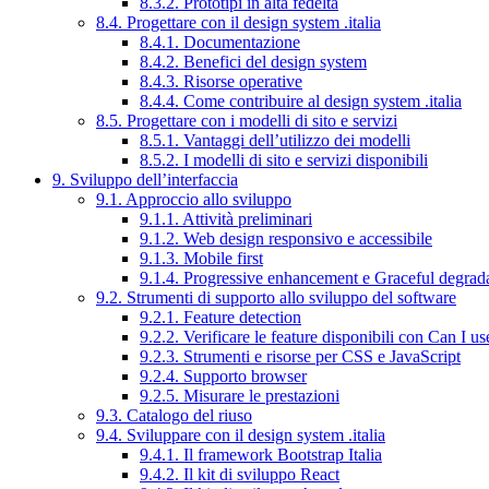
8.3.2. Prototipi in alta fedeltà
8.4. Progettare con il design system .italia
8.4.1. Documentazione
8.4.2. Benefici del design system
8.4.3. Risorse operative
8.4.4. Come contribuire al design system .italia
8.5. Progettare con i modelli di sito e servizi
8.5.1. Vantaggi dell’utilizzo dei modelli
8.5.2. I modelli di sito e servizi disponibili
9. Sviluppo dell’interfaccia
9.1. Approccio allo sviluppo
9.1.1. Attività preliminari
9.1.2. Web design responsivo e accessibile
9.1.3. Mobile first
9.1.4. Progressive enhancement e Graceful degrad
9.2. Strumenti di supporto allo sviluppo del software
9.2.1. Feature detection
9.2.2. Verificare le feature disponibili con Can I us
9.2.3. Strumenti e risorse per CSS e JavaScript
9.2.4. Supporto browser
9.2.5. Misurare le prestazioni
9.3. Catalogo del riuso
9.4. Sviluppare con il design system .italia
9.4.1. Il framework Bootstrap Italia
9.4.2. Il kit di sviluppo React