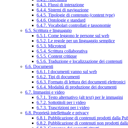
6.4.3. Flussi di interazione
6.4.4. Sistemi di navigazione
6.4.5. Tipologie di contenuto (content type)
6.4.6. Ontologie e standard
6.4.7. Vocabolari controllati e tassonomie
6.5. Scrittura e linguaggio
6.5.1. Come leggono le persone sul web
6.5.2. Le regole per un linguaggio semplice
6.5.3. Microtesti
6.5.4. Scrittura collaborativa
6.5.5. Content critique
6.5.6. Traduzione e localizzazione dei contenuti
6.6. Documenti
6.6.1. I documenti vanno sul web
6.6.2. Tipi di documenti
6.6.3. Formato di lettura dei documenti elettronici
6.6.4. Modalità di produzione dei documenti
6.7. Immagini e video
6.7.1. Testo alternativo (alt text) per le immagini
6.7.2. Sottotitoli per i video
6.7.3. Trascrizioni per i video
6.8. Proprietà intellettuale e privacy
6.8.1. Pubblicazione di contenuti prodotti dalla P
6.8.2. Pubblicazione di contenuti non prodotti dal