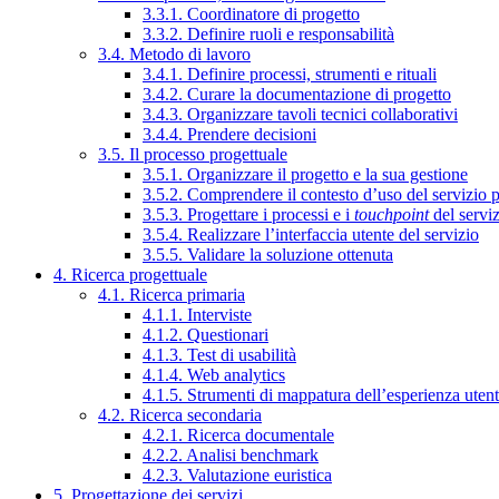
3.3.1. Coordinatore di progetto
3.3.2. Definire ruoli e responsabilità
3.4. Metodo di lavoro
3.4.1. Definire processi, strumenti e rituali
3.4.2. Curare la documentazione di progetto
3.4.3. Organizzare tavoli tecnici collaborativi
3.4.4. Prendere decisioni
3.5. Il processo progettuale
3.5.1. Organizzare il progetto e la sua gestione
3.5.2. Comprendere il contesto d’uso del servizio 
3.5.3. Progettare i processi e i
touchpoint
del servi
3.5.4. Realizzare l’interfaccia utente del servizio
3.5.5. Validare la soluzione ottenuta
4. Ricerca progettuale
4.1. Ricerca primaria
4.1.1. Interviste
4.1.2. Questionari
4.1.3. Test di usabilità
4.1.4. Web analytics
4.1.5. Strumenti di mappatura dell’esperienza uten
4.2. Ricerca secondaria
4.2.1. Ricerca documentale
4.2.2. Analisi benchmark
4.2.3. Valutazione euristica
5. Progettazione dei servizi