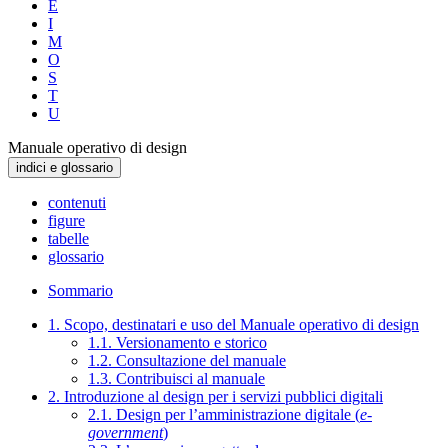
E
I
M
O
S
T
U
Manuale operativo di design
indici e glossario
contenuti
figure
tabelle
glossario
Sommario
1. Scopo, destinatari e uso del Manuale operativo di design
1.1. Versionamento e storico
1.2. Consultazione del manuale
1.3. Contribuisci al manuale
2. Introduzione al design per i servizi pubblici digitali
2.1. Design per l’amministrazione digitale (
e-
government
)