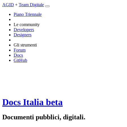
AGID
+
Team Digitale
Piano Triennale
Le community
Developers
Designers
Gli strumenti
Forum
Docs
GitHub
Docs Italia
beta
Documenti pubblici, digitali.