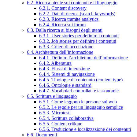
6.2. Ricerca utente sui contenuti e il linguaggio
6.2.1. Content discovery
6.2.2. Dati di ricerca (search keywords)
6.2.3. Ricerca tramite analytics
6.2.4. Ricerca sui forum
6.3. Dalla ricerca ai bisogni degli utenti
6.3.1. User stories per definire i contenuti
6.3.2. Job stories per definire i contenuti
6.3.3. Criteri di accettazione
6.4. Architettura dell’informazione
6.4.1. Definire l’architettura dell’informazione
6.4.2. Alberatura
6.4.3. Flussi di interazione
6.4.4. Sistemi di navigazione
6.4.5. Tipologie di contenuto (content type)
6.4.6. Ontologie e standard
6.4.7. Vocabolari controllati e tassonomie
6.5. Scrittura e linguaggio
6.5.1. Come leggono le persone sul web
6.5.2. Le regole per un linguaggio semplice
6.5.3. Microtesti
6.5.4. Scrittura collaborativa
6.5.5. Content critique
6.5.6. Traduzione e localizzazione dei contenuti
6.6. Documenti