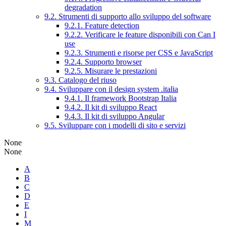
degradation
9.2. Strumenti di supporto allo sviluppo del software
9.2.1. Feature detection
9.2.2. Verificare le feature disponibili con Can I
use
9.2.3. Strumenti e risorse per CSS e JavaScript
9.2.4. Supporto browser
9.2.5. Misurare le prestazioni
9.3. Catalogo del riuso
9.4. Sviluppare con il design system .italia
9.4.1. Il framework Bootstrap Italia
9.4.2. Il kit di sviluppo React
9.4.3. Il kit di sviluppo Angular
9.5. Sviluppare con i modelli di sito e servizi
None
None
A
B
C
D
E
I
M