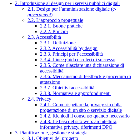
2. Introduzione al design per i servizi pubblici digitali
2.1. Design per l’amministrazione digitale (
e-
government
)
2.2. L’approccio progettuale
2.2.1. Buone pratiche
2.2.2. Principi
2.3. Accessibilità
2.3.1. Definizione
2.3.2. Accessibilità by design
2.3.3. Principi per l’accessibilità
2.3.4. Linee guida e criteri di successo
2.3.5. Come rilasciare una dichiarazione di
accessibilità
2.3.6. Meccanismo di feedback e procedura di
attuazione
2.3.7. Obiettivi accessibilità
2.3.8. Normativa e approfondimenti
2.4. Privacy
2.4.1. Come rispettare la privacy sin dalla
progettazione di un sito o servizio digitale
2.4.2. Richiedi il consenso quando necessario
2.4.3. Le basi del sito web: architettura,
informativa privacy, riferimenti DPO
3. Pianificazione, gestione e strategia
3.1. Obiettivi del progetto