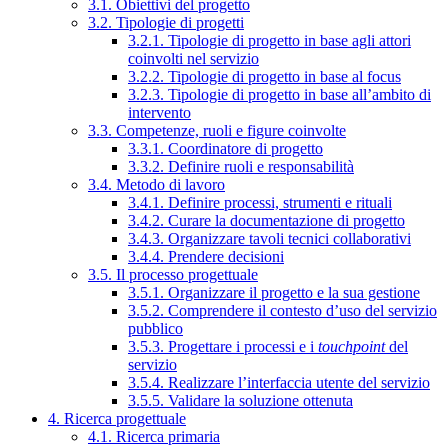
3.1. Obiettivi del progetto
3.2. Tipologie di progetti
3.2.1. Tipologie di progetto in base agli attori
coinvolti nel servizio
3.2.2. Tipologie di progetto in base al focus
3.2.3. Tipologie di progetto in base all’ambito di
intervento
3.3. Competenze, ruoli e figure coinvolte
3.3.1. Coordinatore di progetto
3.3.2. Definire ruoli e responsabilità
3.4. Metodo di lavoro
3.4.1. Definire processi, strumenti e rituali
3.4.2. Curare la documentazione di progetto
3.4.3. Organizzare tavoli tecnici collaborativi
3.4.4. Prendere decisioni
3.5. Il processo progettuale
3.5.1. Organizzare il progetto e la sua gestione
3.5.2. Comprendere il contesto d’uso del servizio
pubblico
3.5.3. Progettare i processi e i
touchpoint
del
servizio
3.5.4. Realizzare l’interfaccia utente del servizio
3.5.5. Validare la soluzione ottenuta
4. Ricerca progettuale
4.1. Ricerca primaria