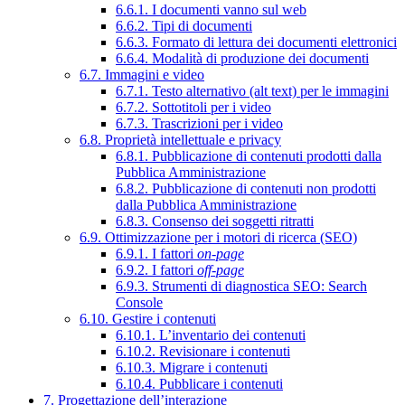
6.6.1. I documenti vanno sul web
6.6.2. Tipi di documenti
6.6.3. Formato di lettura dei documenti elettronici
6.6.4. Modalità di produzione dei documenti
6.7. Immagini e video
6.7.1. Testo alternativo (alt text) per le immagini
6.7.2. Sottotitoli per i video
6.7.3. Trascrizioni per i video
6.8. Proprietà intellettuale e privacy
6.8.1. Pubblicazione di contenuti prodotti dalla
Pubblica Amministrazione
6.8.2. Pubblicazione di contenuti non prodotti
dalla Pubblica Amministrazione
6.8.3. Consenso dei soggetti ritratti
6.9. Ottimizzazione per i motori di ricerca (SEO)
6.9.1. I fattori
on-page
6.9.2. I fattori
off-page
6.9.3. Strumenti di diagnostica SEO: Search
Console
6.10. Gestire i contenuti
6.10.1. L’inventario dei contenuti
6.10.2. Revisionare i contenuti
6.10.3. Migrare i contenuti
6.10.4. Pubblicare i contenuti
7. Progettazione dell’interazione