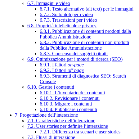
6.7. Immagini e video
6.7.1. Testo alternativo (alt text) per le immagini
6.7.2. Sottotitoli per i video
6.7.3. Trascrizioni per i video
6.8. Proprietà intellettuale e privacy
6.8.1. Pubblicazione di contenuti prodotti dalla
Pubblica Amministrazione
6.8.2. Pubblicazione di contenuti non prodotti
dalla Pubblica Amministrazione
6.8.3. Consenso dei soggetti ritratti
6.9. Ottimizzazione per i motori di ricerca (SEO)
6.9.1. I fattori
on-page
6.9.2. I fattori
off-page
6.9.3. Strumenti di diagnostica SEO: Search
Console
6.10. Gestire i contenuti
6.10.1. L’inventario dei contenuti
6.10.2. Revisionare i contenuti
6.10.3. Migrare i contenuti
6.10.4. Pubblicare i contenuti
7. Progettazione dell’interazione
7.1. Caratteristiche dell’interazione
7.2. User stories per definire l’interazione
7.2.1. Differenza tra scenari e user stories
7.3. Flussi di interazione