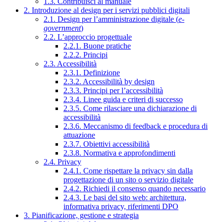
1.3. Contribuisci al manuale
2. Introduzione al design per i servizi pubblici digitali
2.1. Design per l’amministrazione digitale (
e-
government
)
2.2. L’approccio progettuale
2.2.1. Buone pratiche
2.2.2. Principi
2.3. Accessibilità
2.3.1. Definizione
2.3.2. Accessibilità by design
2.3.3. Principi per l’accessibilità
2.3.4. Linee guida e criteri di successo
2.3.5. Come rilasciare una dichiarazione di
accessibilità
2.3.6. Meccanismo di feedback e procedura di
attuazione
2.3.7. Obiettivi accessibilità
2.3.8. Normativa e approfondimenti
2.4. Privacy
2.4.1. Come rispettare la privacy sin dalla
progettazione di un sito o servizio digitale
2.4.2. Richiedi il consenso quando necessario
2.4.3. Le basi del sito web: architettura,
informativa privacy, riferimenti DPO
3. Pianificazione, gestione e strategia