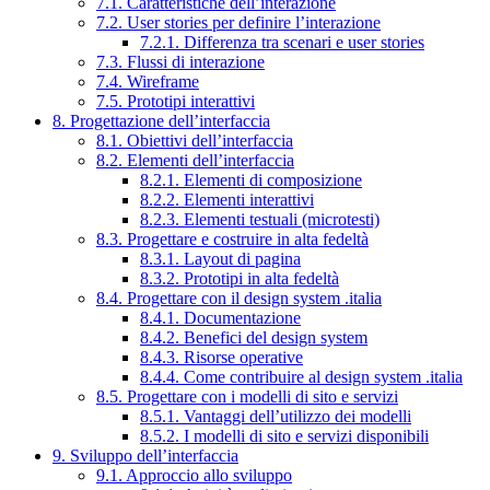
7.1. Caratteristiche dell’interazione
7.2. User stories per definire l’interazione
7.2.1. Differenza tra scenari e user stories
7.3. Flussi di interazione
7.4. Wireframe
7.5. Prototipi interattivi
8. Progettazione dell’interfaccia
8.1. Obiettivi dell’interfaccia
8.2. Elementi dell’interfaccia
8.2.1. Elementi di composizione
8.2.2. Elementi interattivi
8.2.3. Elementi testuali (microtesti)
8.3. Progettare e costruire in alta fedeltà
8.3.1. Layout di pagina
8.3.2. Prototipi in alta fedeltà
8.4. Progettare con il design system .italia
8.4.1. Documentazione
8.4.2. Benefici del design system
8.4.3. Risorse operative
8.4.4. Come contribuire al design system .italia
8.5. Progettare con i modelli di sito e servizi
8.5.1. Vantaggi dell’utilizzo dei modelli
8.5.2. I modelli di sito e servizi disponibili
9. Sviluppo dell’interfaccia
9.1. Approccio allo sviluppo