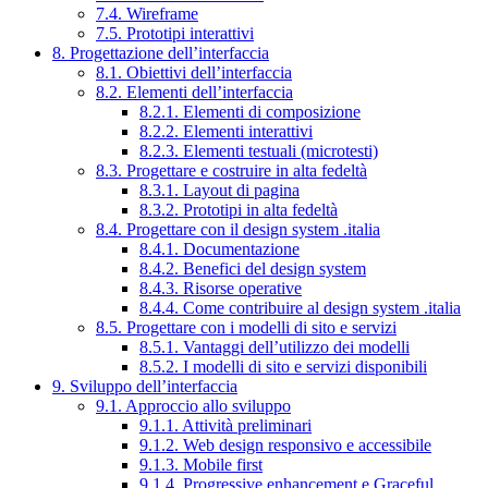
7.4. Wireframe
7.5. Prototipi interattivi
8. Progettazione dell’interfaccia
8.1. Obiettivi dell’interfaccia
8.2. Elementi dell’interfaccia
8.2.1. Elementi di composizione
8.2.2. Elementi interattivi
8.2.3. Elementi testuali (microtesti)
8.3. Progettare e costruire in alta fedeltà
8.3.1. Layout di pagina
8.3.2. Prototipi in alta fedeltà
8.4. Progettare con il design system .italia
8.4.1. Documentazione
8.4.2. Benefici del design system
8.4.3. Risorse operative
8.4.4. Come contribuire al design system .italia
8.5. Progettare con i modelli di sito e servizi
8.5.1. Vantaggi dell’utilizzo dei modelli
8.5.2. I modelli di sito e servizi disponibili
9. Sviluppo dell’interfaccia
9.1. Approccio allo sviluppo
9.1.1. Attività preliminari
9.1.2. Web design responsivo e accessibile
9.1.3. Mobile first
9.1.4. Progressive enhancement e Graceful