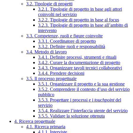
3.2. Tipologie di progetti
3.2.1. Tipologie di progetto in base agli attori
coinvolti nel servizio
3.2.2. Tipologie di progetto in base al focus
3.2.3. Tipologie di progetto in base all’ambito di
intervento
3.3. Competenze, ruoli e figure coinvolte
3.3.1. Coordinatore di progetto
3.3.2. Definire ruoli e responsabilità
3.4. Metodo di lavoro
3.4.1. Definire processi, strumenti e rituali
3.4.2. Curare la documentazione di progetto
3.4.3. Organizzare tavoli tecnici collaborativi
3.4.4. Prendere decisioni
3.5. Il processo progettuale
3.5.1. Organizzare il progetto e la sua gestione
3.5.2. Comprendere il contesto d’uso del servizio
pubblico
3.5.3. Progettare i processi e i
touchpoint
del
servizio
3.5.4. Realizzare l’interfaccia utente del servizio
3.5.5. Validare la soluzione ottenuta
4. Ricerca progettuale
4.1. Ricerca primaria
4.1.1. Interviste