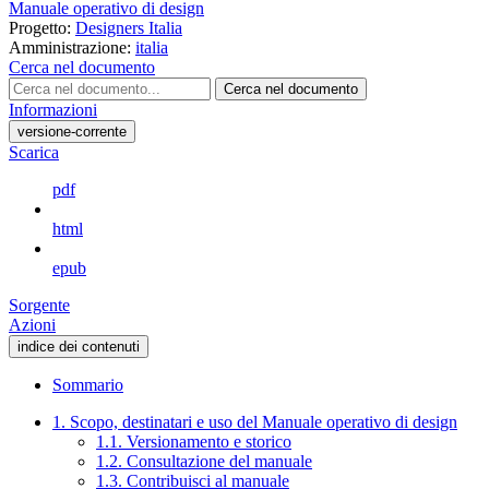
Manuale operativo di design
Progetto:
Designers Italia
Amministrazione:
italia
Cerca nel documento
Cerca nel documento
Informazioni
versione-corrente
Scarica
pdf
html
epub
Sorgente
Azioni
indice dei contenuti
Sommario
1. Scopo, destinatari e uso del Manuale operativo di design
1.1. Versionamento e storico
1.2. Consultazione del manuale
1.3. Contribuisci al manuale