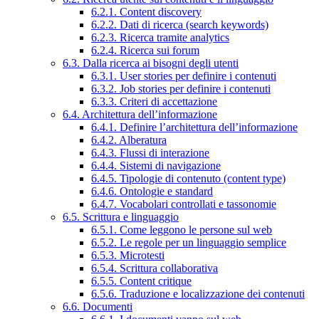
6.2.1. Content discovery
6.2.2. Dati di ricerca (search keywords)
6.2.3. Ricerca tramite analytics
6.2.4. Ricerca sui forum
6.3. Dalla ricerca ai bisogni degli utenti
6.3.1. User stories per definire i contenuti
6.3.2. Job stories per definire i contenuti
6.3.3. Criteri di accettazione
6.4. Architettura dell’informazione
6.4.1. Definire l’architettura dell’informazione
6.4.2. Alberatura
6.4.3. Flussi di interazione
6.4.4. Sistemi di navigazione
6.4.5. Tipologie di contenuto (content type)
6.4.6. Ontologie e standard
6.4.7. Vocabolari controllati e tassonomie
6.5. Scrittura e linguaggio
6.5.1. Come leggono le persone sul web
6.5.2. Le regole per un linguaggio semplice
6.5.3. Microtesti
6.5.4. Scrittura collaborativa
6.5.5. Content critique
6.5.6. Traduzione e localizzazione dei contenuti
6.6. Documenti