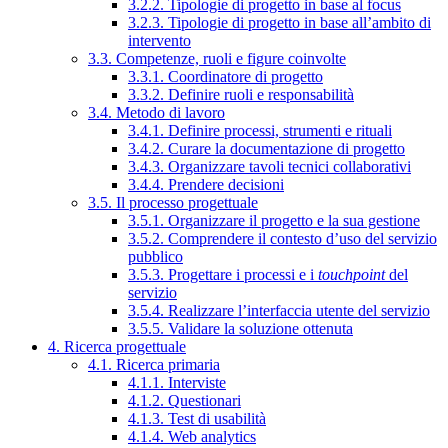
3.2.2. Tipologie di progetto in base al focus
3.2.3. Tipologie di progetto in base all’ambito di
intervento
3.3. Competenze, ruoli e figure coinvolte
3.3.1. Coordinatore di progetto
3.3.2. Definire ruoli e responsabilità
3.4. Metodo di lavoro
3.4.1. Definire processi, strumenti e rituali
3.4.2. Curare la documentazione di progetto
3.4.3. Organizzare tavoli tecnici collaborativi
3.4.4. Prendere decisioni
3.5. Il processo progettuale
3.5.1. Organizzare il progetto e la sua gestione
3.5.2. Comprendere il contesto d’uso del servizio
pubblico
3.5.3. Progettare i processi e i
touchpoint
del
servizio
3.5.4. Realizzare l’interfaccia utente del servizio
3.5.5. Validare la soluzione ottenuta
4. Ricerca progettuale
4.1. Ricerca primaria
4.1.1. Interviste
4.1.2. Questionari
4.1.3. Test di usabilità
4.1.4. Web analytics