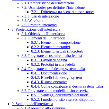
7.1. Caratteristiche dell’interazione
7.2. User stories per definire l’interazione
7.2.1. Differenza tra scenari e user stories
7.3. Flussi di interazione
7.4. Wireframe
7.5. Prototipi interattivi
8. Progettazione dell’interfaccia
8.1. Obiettivi dell’interfaccia
8.2. Elementi dell’interfaccia
8.2.1. Elementi di composizione
8.2.2. Elementi interattivi
8.2.3. Elementi testuali (microtesti)
8.3. Progettare e costruire in alta fedeltà
8.3.1. Layout di pagina
8.3.2. Prototipi in alta fedeltà
8.4. Progettare con il design system .italia
8.4.1. Documentazione
8.4.2. Benefici del design system
8.4.3. Risorse operative
8.4.4. Come contribuire al design system .italia
8.5. Progettare con i modelli di sito e servizi
8.5.1. Vantaggi dell’utilizzo dei modelli
8.5.2. I modelli di sito e servizi disponibili
9. Sviluppo dell’interfaccia
9.1. Approccio allo sviluppo