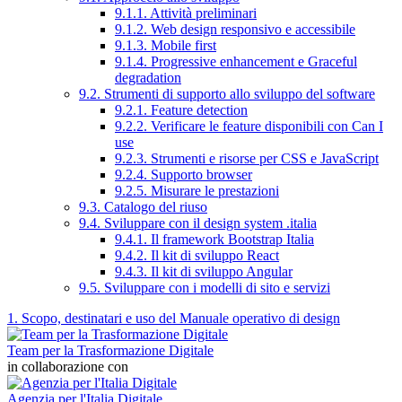
9.1.1. Attività preliminari
9.1.2. Web design responsivo e accessibile
9.1.3. Mobile first
9.1.4. Progressive enhancement e Graceful
degradation
9.2. Strumenti di supporto allo sviluppo del software
9.2.1. Feature detection
9.2.2. Verificare le feature disponibili con Can I
use
9.2.3. Strumenti e risorse per CSS e JavaScript
9.2.4. Supporto browser
9.2.5. Misurare le prestazioni
9.3. Catalogo del riuso
9.4. Sviluppare con il design system .italia
9.4.1. Il framework Bootstrap Italia
9.4.2. Il kit di sviluppo React
9.4.3. Il kit di sviluppo Angular
9.5. Sviluppare con i modelli di sito e servizi
1. Scopo, destinatari e uso del Manuale operativo di design
Team per la Trasformazione Digitale
in collaborazione con
Agenzia per l'Italia Digitale