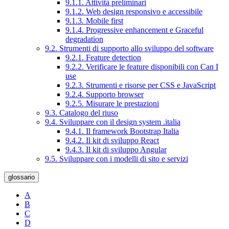
9.1.1. Attività preliminari
9.1.2. Web design responsivo e accessibile
9.1.3. Mobile first
9.1.4. Progressive enhancement e Graceful
degradation
9.2. Strumenti di supporto allo sviluppo del software
9.2.1. Feature detection
9.2.2. Verificare le feature disponibili con Can I
use
9.2.3. Strumenti e risorse per CSS e JavaScript
9.2.4. Supporto browser
9.2.5. Misurare le prestazioni
9.3. Catalogo del riuso
9.4. Sviluppare con il design system .italia
9.4.1. Il framework Bootstrap Italia
9.4.2. Il kit di sviluppo React
9.4.3. Il kit di sviluppo Angular
9.5. Sviluppare con i modelli di sito e servizi
glossario
A
B
C
D