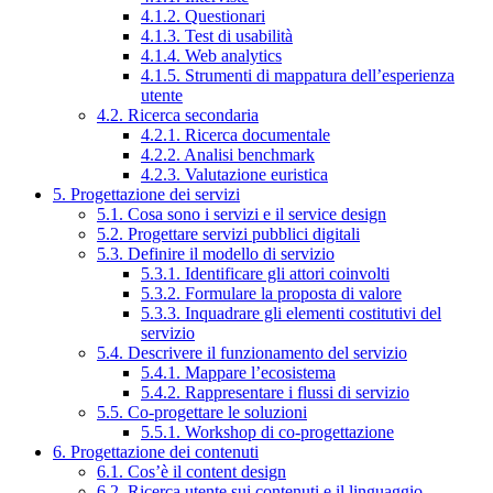
4.1.2. Questionari
4.1.3. Test di usabilità
4.1.4. Web analytics
4.1.5. Strumenti di mappatura dell’esperienza
utente
4.2. Ricerca secondaria
4.2.1. Ricerca documentale
4.2.2. Analisi benchmark
4.2.3. Valutazione euristica
5. Progettazione dei servizi
5.1. Cosa sono i servizi e il service design
5.2. Progettare servizi pubblici digitali
5.3. Definire il modello di servizio
5.3.1. Identificare gli attori coinvolti
5.3.2. Formulare la proposta di valore
5.3.3. Inquadrare gli elementi costitutivi del
servizio
5.4. Descrivere il funzionamento del servizio
5.4.1. Mappare l’ecosistema
5.4.2. Rappresentare i flussi di servizio
5.5. Co-progettare le soluzioni
5.5.1. Workshop di co-progettazione
6. Progettazione dei contenuti
6.1. Cos’è il content design
6.2. Ricerca utente sui contenuti e il linguaggio