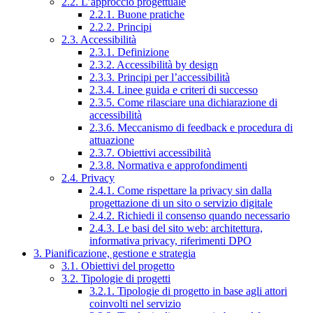
2.2. L’approccio progettuale
2.2.1. Buone pratiche
2.2.2. Principi
2.3. Accessibilità
2.3.1. Definizione
2.3.2. Accessibilità by design
2.3.3. Principi per l’accessibilità
2.3.4. Linee guida e criteri di successo
2.3.5. Come rilasciare una dichiarazione di
accessibilità
2.3.6. Meccanismo di feedback e procedura di
attuazione
2.3.7. Obiettivi accessibilità
2.3.8. Normativa e approfondimenti
2.4. Privacy
2.4.1. Come rispettare la privacy sin dalla
progettazione di un sito o servizio digitale
2.4.2. Richiedi il consenso quando necessario
2.4.3. Le basi del sito web: architettura,
informativa privacy, riferimenti DPO
3. Pianificazione, gestione e strategia
3.1. Obiettivi del progetto
3.2. Tipologie di progetti
3.2.1. Tipologie di progetto in base agli attori
coinvolti nel servizio