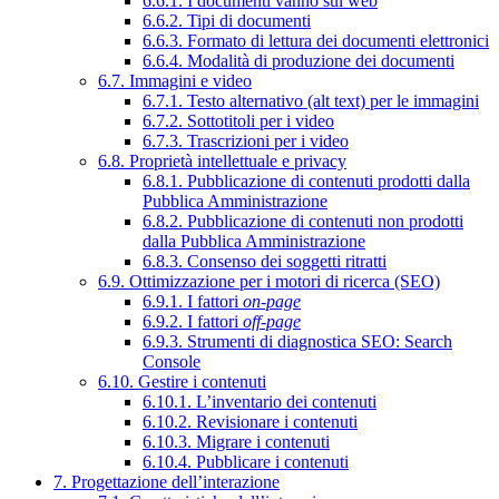
6.6.1. I documenti vanno sul web
6.6.2. Tipi di documenti
6.6.3. Formato di lettura dei documenti elettronici
6.6.4. Modalità di produzione dei documenti
6.7. Immagini e video
6.7.1. Testo alternativo (alt text) per le immagini
6.7.2. Sottotitoli per i video
6.7.3. Trascrizioni per i video
6.8. Proprietà intellettuale e privacy
6.8.1. Pubblicazione di contenuti prodotti dalla
Pubblica Amministrazione
6.8.2. Pubblicazione di contenuti non prodotti
dalla Pubblica Amministrazione
6.8.3. Consenso dei soggetti ritratti
6.9. Ottimizzazione per i motori di ricerca (SEO)
6.9.1. I fattori
on-page
6.9.2. I fattori
off-page
6.9.3. Strumenti di diagnostica SEO: Search
Console
6.10. Gestire i contenuti
6.10.1. L’inventario dei contenuti
6.10.2. Revisionare i contenuti
6.10.3. Migrare i contenuti
6.10.4. Pubblicare i contenuti
7. Progettazione dell’interazione