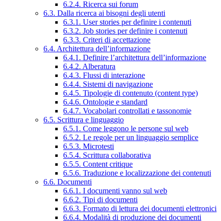
6.2.4. Ricerca sui forum
6.3. Dalla ricerca ai bisogni degli utenti
6.3.1. User stories per definire i contenuti
6.3.2. Job stories per definire i contenuti
6.3.3. Criteri di accettazione
6.4. Architettura dell’informazione
6.4.1. Definire l’architettura dell’informazione
6.4.2. Alberatura
6.4.3. Flussi di interazione
6.4.4. Sistemi di navigazione
6.4.5. Tipologie di contenuto (content type)
6.4.6. Ontologie e standard
6.4.7. Vocabolari controllati e tassonomie
6.5. Scrittura e linguaggio
6.5.1. Come leggono le persone sul web
6.5.2. Le regole per un linguaggio semplice
6.5.3. Microtesti
6.5.4. Scrittura collaborativa
6.5.5. Content critique
6.5.6. Traduzione e localizzazione dei contenuti
6.6. Documenti
6.6.1. I documenti vanno sul web
6.6.2. Tipi di documenti
6.6.3. Formato di lettura dei documenti elettronici
6.6.4. Modalità di produzione dei documenti