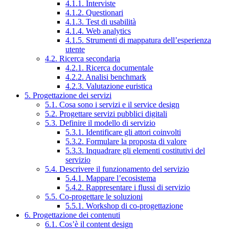
4.1.1. Interviste
4.1.2. Questionari
4.1.3. Test di usabilità
4.1.4. Web analytics
4.1.5. Strumenti di mappatura dell’esperienza
utente
4.2. Ricerca secondaria
4.2.1. Ricerca documentale
4.2.2. Analisi benchmark
4.2.3. Valutazione euristica
5. Progettazione dei servizi
5.1. Cosa sono i servizi e il service design
5.2. Progettare servizi pubblici digitali
5.3. Definire il modello di servizio
5.3.1. Identificare gli attori coinvolti
5.3.2. Formulare la proposta di valore
5.3.3. Inquadrare gli elementi costitutivi del
servizio
5.4. Descrivere il funzionamento del servizio
5.4.1. Mappare l’ecosistema
5.4.2. Rappresentare i flussi di servizio
5.5. Co-progettare le soluzioni
5.5.1. Workshop di co-progettazione
6. Progettazione dei contenuti
6.1. Cos’è il content design