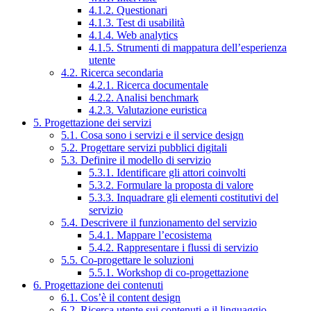
4.1.2. Questionari
4.1.3. Test di usabilità
4.1.4. Web analytics
4.1.5. Strumenti di mappatura dell’esperienza
utente
4.2. Ricerca secondaria
4.2.1. Ricerca documentale
4.2.2. Analisi benchmark
4.2.3. Valutazione euristica
5. Progettazione dei servizi
5.1. Cosa sono i servizi e il service design
5.2. Progettare servizi pubblici digitali
5.3. Definire il modello di servizio
5.3.1. Identificare gli attori coinvolti
5.3.2. Formulare la proposta di valore
5.3.3. Inquadrare gli elementi costitutivi del
servizio
5.4. Descrivere il funzionamento del servizio
5.4.1. Mappare l’ecosistema
5.4.2. Rappresentare i flussi di servizio
5.5. Co-progettare le soluzioni
5.5.1. Workshop di co-progettazione
6. Progettazione dei contenuti
6.1. Cos’è il content design
6.2. Ricerca utente sui contenuti e il linguaggio