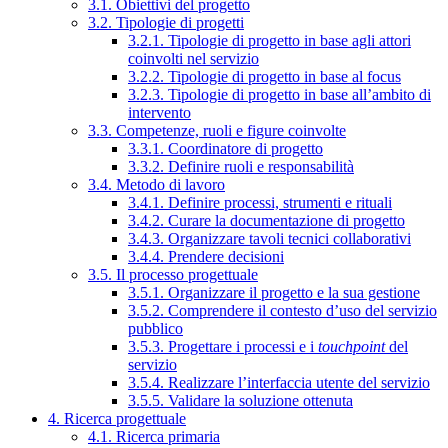
3.1. Obiettivi del progetto
3.2. Tipologie di progetti
3.2.1. Tipologie di progetto in base agli attori
coinvolti nel servizio
3.2.2. Tipologie di progetto in base al focus
3.2.3. Tipologie di progetto in base all’ambito di
intervento
3.3. Competenze, ruoli e figure coinvolte
3.3.1. Coordinatore di progetto
3.3.2. Definire ruoli e responsabilità
3.4. Metodo di lavoro
3.4.1. Definire processi, strumenti e rituali
3.4.2. Curare la documentazione di progetto
3.4.3. Organizzare tavoli tecnici collaborativi
3.4.4. Prendere decisioni
3.5. Il processo progettuale
3.5.1. Organizzare il progetto e la sua gestione
3.5.2. Comprendere il contesto d’uso del servizio
pubblico
3.5.3. Progettare i processi e i
touchpoint
del
servizio
3.5.4. Realizzare l’interfaccia utente del servizio
3.5.5. Validare la soluzione ottenuta
4. Ricerca progettuale
4.1. Ricerca primaria