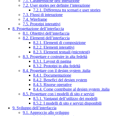
7.1. Caratteristiche dell’interazione
7.2. User stories per definire l’interazione
7.2.1. Differenza tra scenari e user stories
7.3. Flussi di interazione
7.4. Wireframe
7.5. Prototipi interattivi
8. Progettazione dell’interfaccia
8.1. Obiettivi dell’interfaccia
8.2. Elementi dell’interfaccia
8.2.1. Elementi di composizione
8.2.2. Elementi interattivi
8.2.3. Elementi testuali (microtesti)
8.3. Progettare e costruire in alta fedeltà
8.3.1. Layout di pagina
8.3.2. Prototipi in alta fedeltà
8.4. Progettare con il design system .italia
8.4.1. Documentazione
8.4.2. Benefici del design system
8.4.3. Risorse operative
8.4.4. Come contribuire al design system .italia
8.5. Progettare con i modelli di sito e servizi
8.5.1. Vantaggi dell’utilizzo dei modelli
8.5.2. I modelli di sito e servizi disponibili
9. Sviluppo dell’interfaccia
9.1. Approccio allo sviluppo