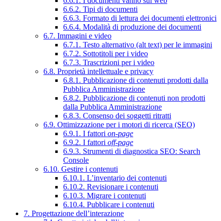
6.6.1. I documenti vanno sul web
6.6.2. Tipi di documenti
6.6.3. Formato di lettura dei documenti elettronici
6.6.4. Modalità di produzione dei documenti
6.7. Immagini e video
6.7.1. Testo alternativo (alt text) per le immagini
6.7.2. Sottotitoli per i video
6.7.3. Trascrizioni per i video
6.8. Proprietà intellettuale e privacy
6.8.1. Pubblicazione di contenuti prodotti dalla
Pubblica Amministrazione
6.8.2. Pubblicazione di contenuti non prodotti
dalla Pubblica Amministrazione
6.8.3. Consenso dei soggetti ritratti
6.9. Ottimizzazione per i motori di ricerca (SEO)
6.9.1. I fattori
on-page
6.9.2. I fattori
off-page
6.9.3. Strumenti di diagnostica SEO: Search
Console
6.10. Gestire i contenuti
6.10.1. L’inventario dei contenuti
6.10.2. Revisionare i contenuti
6.10.3. Migrare i contenuti
6.10.4. Pubblicare i contenuti
7. Progettazione dell’interazione