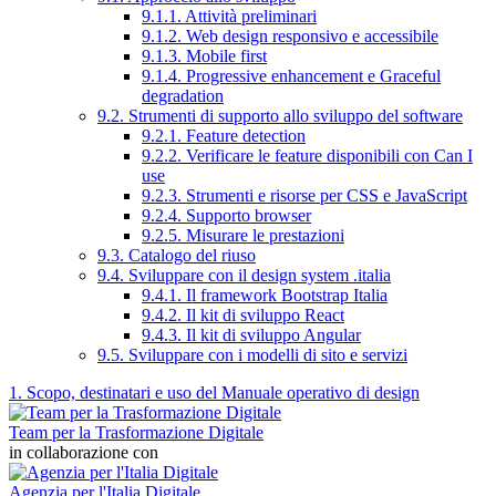
9.1.1. Attività preliminari
9.1.2. Web design responsivo e accessibile
9.1.3. Mobile first
9.1.4. Progressive enhancement e Graceful
degradation
9.2. Strumenti di supporto allo sviluppo del software
9.2.1. Feature detection
9.2.2. Verificare le feature disponibili con Can I
use
9.2.3. Strumenti e risorse per CSS e JavaScript
9.2.4. Supporto browser
9.2.5. Misurare le prestazioni
9.3. Catalogo del riuso
9.4. Sviluppare con il design system .italia
9.4.1. Il framework Bootstrap Italia
9.4.2. Il kit di sviluppo React
9.4.3. Il kit di sviluppo Angular
9.5. Sviluppare con i modelli di sito e servizi
1. Scopo, destinatari e uso del Manuale operativo di design
Team per la Trasformazione Digitale
in collaborazione con
Agenzia per l'Italia Digitale