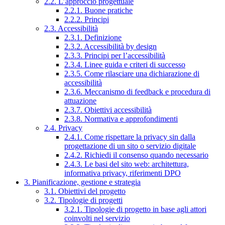
2.2. L’approccio progettuale
2.2.1. Buone pratiche
2.2.2. Principi
2.3. Accessibilità
2.3.1. Definizione
2.3.2. Accessibilità by design
2.3.3. Principi per l’accessibilità
2.3.4. Linee guida e criteri di successo
2.3.5. Come rilasciare una dichiarazione di
accessibilità
2.3.6. Meccanismo di feedback e procedura di
attuazione
2.3.7. Obiettivi accessibilità
2.3.8. Normativa e approfondimenti
2.4. Privacy
2.4.1. Come rispettare la privacy sin dalla
progettazione di un sito o servizio digitale
2.4.2. Richiedi il consenso quando necessario
2.4.3. Le basi del sito web: architettura,
informativa privacy, riferimenti DPO
3. Pianificazione, gestione e strategia
3.1. Obiettivi del progetto
3.2. Tipologie di progetti
3.2.1. Tipologie di progetto in base agli attori
coinvolti nel servizio