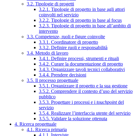
3.2. Tipologie di progetti
3.2.1. Tipologie di progetto in base agli attori
coinvolti nel servizio
3.2.2. Tipologie di progetto in base al focus
3.2.3. Tipologie di progetto in base all’ambito di
intervento
3.3. Competenze, ruoli e figure coinvolte
3.3.1. Coordinatore di progetto
3.3.2. Definire ruoli e responsabilità
3.4. Metodo di lavoro
3.4.1. Definire processi, strumenti e rituali
3.4.2. Curare la documentazione di progetto
3.4.3. Organizzare tavoli tecnici collaborativi
3.4.4. Prendere decisioni
3.5. Il processo progettuale
3.5.1. Organizzare il progetto e la sua gestione
3.5.2. Comprendere il contesto d’uso del servizio
pubblico
3.5.3. Progettare i processi e i
touchpoint
del
servizio
3.5.4. Realizzare l’interfaccia utente del servizio
3.5.5. Validare la soluzione ottenuta
4. Ricerca progettuale
4.1. Ricerca primaria
4.1.1. Interviste