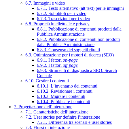
6.7. Immagini e video
6.7.1. Testo alternativo (alt text) per le immagini
6.7.2. Sottotitoli per i video
6.7.3. Trascrizioni per i video
6.8. Proprietà intellettuale e privacy
6.8.1. Pubblicazione di contenuti prodotti dalla
Pubblica Amministrazione
6.8.2. Pubblicazione di contenuti non prodotti
dalla Pubblica Amministrazione
6.8.3. Consenso dei soggetti ritratti
6.9. Ottimizzazione per i motori di ricerca (SEO)
6.9.1. I fattori
on-page
6.9.2. I fattori
off-page
6.9.3. Strumenti di diagnostica SEO: Search
Console
6.10. Gestire i contenuti
6.10.1. L’inventario dei contenuti
6.10.2. Revisionare i contenuti
6.10.3. Migrare i contenuti
6.10.4. Pubblicare i contenuti
7. Progettazione dell’interazione
7.1. Caratteristiche dell’interazione
7.2. User stories per definire l’interazione
7.2.1. Differenza tra scenari e user stories
7.3. Flussi di interazione