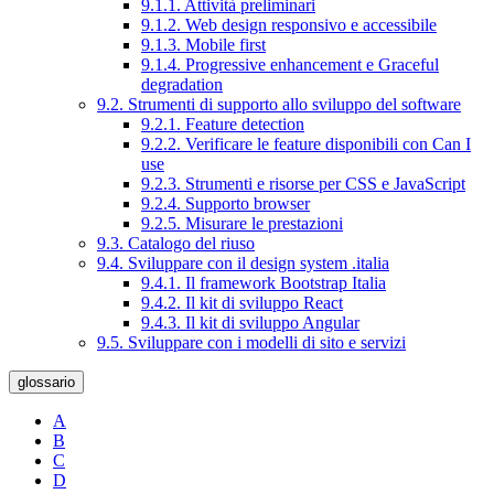
9.1.1. Attività preliminari
9.1.2. Web design responsivo e accessibile
9.1.3. Mobile first
9.1.4. Progressive enhancement e Graceful
degradation
9.2. Strumenti di supporto allo sviluppo del software
9.2.1. Feature detection
9.2.2. Verificare le feature disponibili con Can I
use
9.2.3. Strumenti e risorse per CSS e JavaScript
9.2.4. Supporto browser
9.2.5. Misurare le prestazioni
9.3. Catalogo del riuso
9.4. Sviluppare con il design system .italia
9.4.1. Il framework Bootstrap Italia
9.4.2. Il kit di sviluppo React
9.4.3. Il kit di sviluppo Angular
9.5. Sviluppare con i modelli di sito e servizi
glossario
A
B
C
D