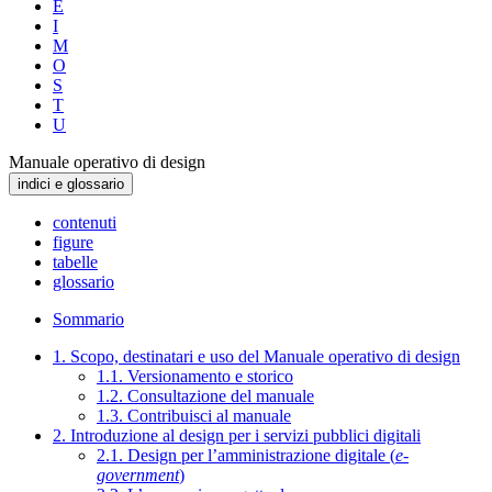
E
I
M
O
S
T
U
Manuale operativo di design
indici e glossario
contenuti
figure
tabelle
glossario
Sommario
1. Scopo, destinatari e uso del Manuale operativo di design
1.1. Versionamento e storico
1.2. Consultazione del manuale
1.3. Contribuisci al manuale
2. Introduzione al design per i servizi pubblici digitali
2.1. Design per l’amministrazione digitale (
e-
government
)