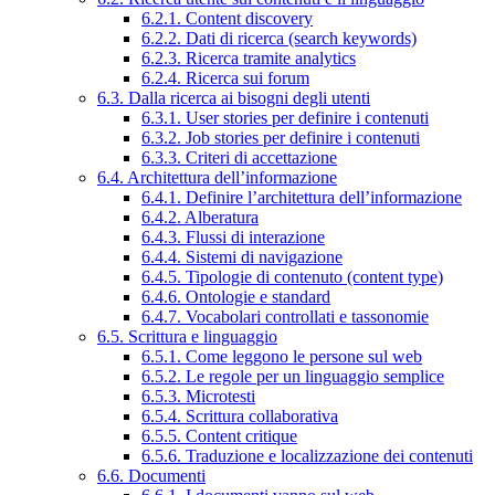
6.2.1. Content discovery
6.2.2. Dati di ricerca (search keywords)
6.2.3. Ricerca tramite analytics
6.2.4. Ricerca sui forum
6.3. Dalla ricerca ai bisogni degli utenti
6.3.1. User stories per definire i contenuti
6.3.2. Job stories per definire i contenuti
6.3.3. Criteri di accettazione
6.4. Architettura dell’informazione
6.4.1. Definire l’architettura dell’informazione
6.4.2. Alberatura
6.4.3. Flussi di interazione
6.4.4. Sistemi di navigazione
6.4.5. Tipologie di contenuto (content type)
6.4.6. Ontologie e standard
6.4.7. Vocabolari controllati e tassonomie
6.5. Scrittura e linguaggio
6.5.1. Come leggono le persone sul web
6.5.2. Le regole per un linguaggio semplice
6.5.3. Microtesti
6.5.4. Scrittura collaborativa
6.5.5. Content critique
6.5.6. Traduzione e localizzazione dei contenuti
6.6. Documenti