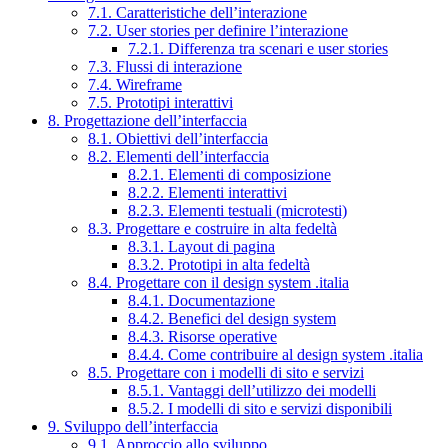
7.1. Caratteristiche dell’interazione
7.2. User stories per definire l’interazione
7.2.1. Differenza tra scenari e user stories
7.3. Flussi di interazione
7.4. Wireframe
7.5. Prototipi interattivi
8. Progettazione dell’interfaccia
8.1. Obiettivi dell’interfaccia
8.2. Elementi dell’interfaccia
8.2.1. Elementi di composizione
8.2.2. Elementi interattivi
8.2.3. Elementi testuali (microtesti)
8.3. Progettare e costruire in alta fedeltà
8.3.1. Layout di pagina
8.3.2. Prototipi in alta fedeltà
8.4. Progettare con il design system .italia
8.4.1. Documentazione
8.4.2. Benefici del design system
8.4.3. Risorse operative
8.4.4. Come contribuire al design system .italia
8.5. Progettare con i modelli di sito e servizi
8.5.1. Vantaggi dell’utilizzo dei modelli
8.5.2. I modelli di sito e servizi disponibili
9. Sviluppo dell’interfaccia
9.1. Approccio allo sviluppo