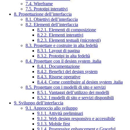
7.4. Wireframe
7.5. Prototipi interattivi
8. Progettazione dell’interfaccia
8.1. Obiettivi dell’interfaccia
8.2. Elementi dell’interfaccia
8.2.1. Elementi di composizione
8.2.2. Elementi interattivi
8.2.3. Elementi testuali (microtesti)
8.3. Progettare e costruire in alta fedeltà
8.3.1. Layout di pagina
8.3.2. Prototipi in alta fedeltà
8.4. Progettare con il design system .italia
8.4.1. Documentazione
8.4.2. Benefici del design system
8.4.3. Risorse operative
8.4.4. Come contribuire al design system .italia
8.5. Progettare con i modelli di sito e servizi
8.5.1. Vantaggi dell’utilizzo dei modelli
8.5.2. I modelli di sito e servizi disponibili
9. Sviluppo dell’interfaccia
9.1. Approccio allo sviluppo
9.1.1. Attività preliminari
9.1.2. Web design responsivo e accessibile
9.1.3. Mobile first
9.1.4. Progressive enhancement e Graceful