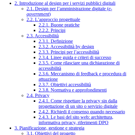
2. Introduzione al design per i servizi pubblici digitali
2.1. Design per l’amministrazione digitale (
e-
government
)
2.2. L’approccio progettuale
2.2.1. Buone pratiche
2.2.2. Principi
2.3. Accessibilità
2.3.1. Definizione
2.3.2. Accessibilità by design
2.3.3. Principi per l’accessibilità
2.3.4. Linee guida e criteri di successo
2.3.5. Come rilasciare una dichiarazione di
accessibilità
2.3.6. Meccanismo di feedback e procedura di
attuazione
2.3.7. Obiettivi accessibilità
2.3.8. Normativa e approfondimenti
2.4. Privacy
2.4.1. Come rispettare la privacy sin dalla
progettazione di un sito o servizio digitale
2.4.2. Richiedi il consenso quando necessario
2.4.3. Le basi del sito web: architettura,
informativa privacy, riferimenti DPO
3. Pianificazione, gestione e strategia
3.1. Obiettivi del progetto