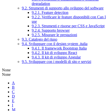
degradation
9.2. Strumenti di supporto allo sviluppo del software
9.2.1. Feature detection
9.2.2. Verificare le feature disponibili con Can I
use
9.2.3. Strumenti e risorse per CSS e JavaScript
9.2.4. Supporto browser
9.2.5. Misurare le prestazioni
9.3. Catalogo del riuso
9.4. Sviluppare con il design system .italia
9.4.1. Il framework Bootstrap Italia
9.4.2. Il kit di sviluppo React
9.4.3. Il kit di sviluppo Angular
9.5. Sviluppare con i modelli di sito e servizi
None
None
A
B
C
D
E
I
M