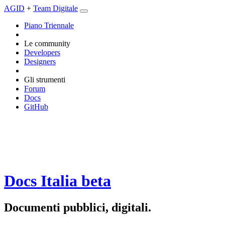
AGID
+
Team Digitale
Piano Triennale
Le community
Developers
Designers
Gli strumenti
Forum
Docs
GitHub
Docs Italia
beta
Documenti pubblici, digitali.