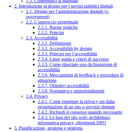
1.3. Contribuisci al manuale
2. Introduzione al design per i servizi pubblici digitali
2.1. Design per l’amministrazione digitale (
e-
government
)
2.2. L’approccio progettuale
2.2.1. Buone pratiche
2.2.2. Principi
2.3. Accessibilità
2.3.1. Definizione
2.3.2. Accessibilità by design
2.3.3. Principi per l’accessibilità
2.3.4. Linee guida e criteri di successo
2.3.5. Come rilasciare una dichiarazione di
accessibilità
2.3.6. Meccanismo di feedback e procedura di
attuazione
2.3.7. Obiettivi accessibilità
2.3.8. Normativa e approfondimenti
2.4. Privacy
2.4.1. Come rispettare la privacy sin dalla
progettazione di un sito o servizio digitale
2.4.2. Richiedi il consenso quando necessario
2.4.3. Le basi del sito web: architettura,
informativa privacy, riferimenti DPO
3. Pianificazione, gestione e strategia