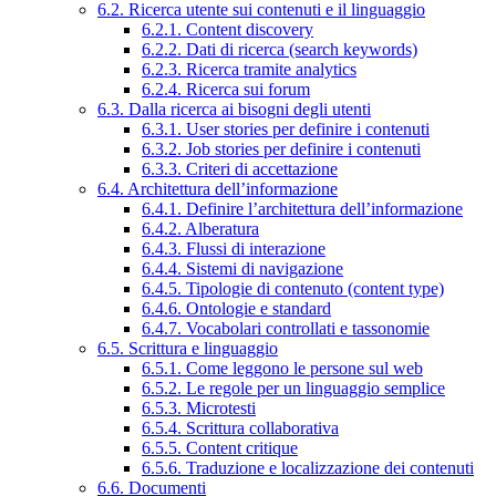
6.2. Ricerca utente sui contenuti e il linguaggio
6.2.1. Content discovery
6.2.2. Dati di ricerca (search keywords)
6.2.3. Ricerca tramite analytics
6.2.4. Ricerca sui forum
6.3. Dalla ricerca ai bisogni degli utenti
6.3.1. User stories per definire i contenuti
6.3.2. Job stories per definire i contenuti
6.3.3. Criteri di accettazione
6.4. Architettura dell’informazione
6.4.1. Definire l’architettura dell’informazione
6.4.2. Alberatura
6.4.3. Flussi di interazione
6.4.4. Sistemi di navigazione
6.4.5. Tipologie di contenuto (content type)
6.4.6. Ontologie e standard
6.4.7. Vocabolari controllati e tassonomie
6.5. Scrittura e linguaggio
6.5.1. Come leggono le persone sul web
6.5.2. Le regole per un linguaggio semplice
6.5.3. Microtesti
6.5.4. Scrittura collaborativa
6.5.5. Content critique
6.5.6. Traduzione e localizzazione dei contenuti
6.6. Documenti