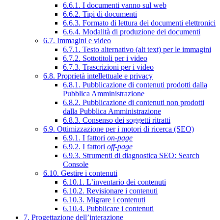
6.6.1. I documenti vanno sul web
6.6.2. Tipi di documenti
6.6.3. Formato di lettura dei documenti elettronici
6.6.4. Modalità di produzione dei documenti
6.7. Immagini e video
6.7.1. Testo alternativo (alt text) per le immagini
6.7.2. Sottotitoli per i video
6.7.3. Trascrizioni per i video
6.8. Proprietà intellettuale e privacy
6.8.1. Pubblicazione di contenuti prodotti dalla
Pubblica Amministrazione
6.8.2. Pubblicazione di contenuti non prodotti
dalla Pubblica Amministrazione
6.8.3. Consenso dei soggetti ritratti
6.9. Ottimizzazione per i motori di ricerca (SEO)
6.9.1. I fattori
on-page
6.9.2. I fattori
off-page
6.9.3. Strumenti di diagnostica SEO: Search
Console
6.10. Gestire i contenuti
6.10.1. L’inventario dei contenuti
6.10.2. Revisionare i contenuti
6.10.3. Migrare i contenuti
6.10.4. Pubblicare i contenuti
7. Progettazione dell’interazione