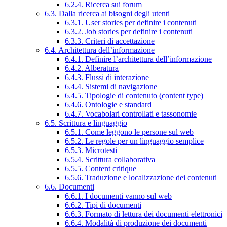
6.2.4. Ricerca sui forum
6.3. Dalla ricerca ai bisogni degli utenti
6.3.1. User stories per definire i contenuti
6.3.2. Job stories per definire i contenuti
6.3.3. Criteri di accettazione
6.4. Architettura dell’informazione
6.4.1. Definire l’architettura dell’informazione
6.4.2. Alberatura
6.4.3. Flussi di interazione
6.4.4. Sistemi di navigazione
6.4.5. Tipologie di contenuto (content type)
6.4.6. Ontologie e standard
6.4.7. Vocabolari controllati e tassonomie
6.5. Scrittura e linguaggio
6.5.1. Come leggono le persone sul web
6.5.2. Le regole per un linguaggio semplice
6.5.3. Microtesti
6.5.4. Scrittura collaborativa
6.5.5. Content critique
6.5.6. Traduzione e localizzazione dei contenuti
6.6. Documenti
6.6.1. I documenti vanno sul web
6.6.2. Tipi di documenti
6.6.3. Formato di lettura dei documenti elettronici
6.6.4. Modalità di produzione dei documenti