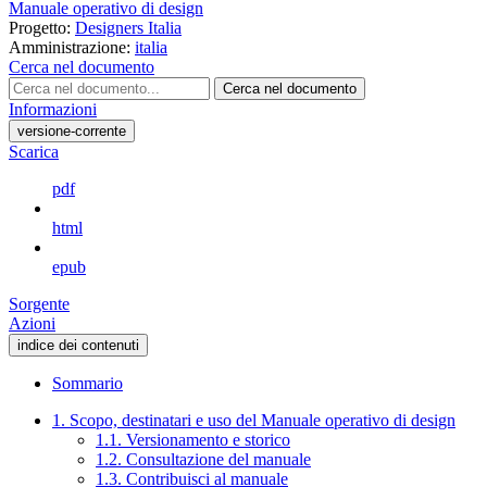
Manuale operativo di design
Progetto:
Designers Italia
Amministrazione:
italia
Cerca nel documento
Cerca nel documento
Informazioni
versione-corrente
Scarica
pdf
html
epub
Sorgente
Azioni
indice dei contenuti
Sommario
1. Scopo, destinatari e uso del Manuale operativo di design
1.1. Versionamento e storico
1.2. Consultazione del manuale
1.3. Contribuisci al manuale