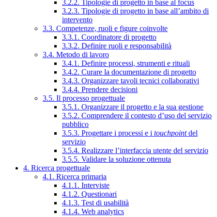
3.2.2. Tipologie di progetto in base al focus
3.2.3. Tipologie di progetto in base all’ambito di
intervento
3.3. Competenze, ruoli e figure coinvolte
3.3.1. Coordinatore di progetto
3.3.2. Definire ruoli e responsabilità
3.4. Metodo di lavoro
3.4.1. Definire processi, strumenti e rituali
3.4.2. Curare la documentazione di progetto
3.4.3. Organizzare tavoli tecnici collaborativi
3.4.4. Prendere decisioni
3.5. Il processo progettuale
3.5.1. Organizzare il progetto e la sua gestione
3.5.2. Comprendere il contesto d’uso del servizio
pubblico
3.5.3. Progettare i processi e i
touchpoint
del
servizio
3.5.4. Realizzare l’interfaccia utente del servizio
3.5.5. Validare la soluzione ottenuta
4. Ricerca progettuale
4.1. Ricerca primaria
4.1.1. Interviste
4.1.2. Questionari
4.1.3. Test di usabilità
4.1.4. Web analytics