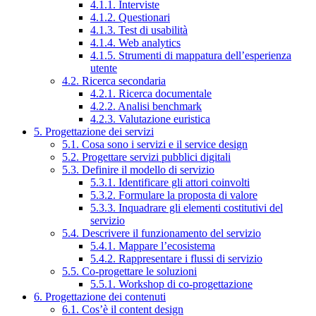
4.1.1. Interviste
4.1.2. Questionari
4.1.3. Test di usabilità
4.1.4. Web analytics
4.1.5. Strumenti di mappatura dell’esperienza
utente
4.2. Ricerca secondaria
4.2.1. Ricerca documentale
4.2.2. Analisi benchmark
4.2.3. Valutazione euristica
5. Progettazione dei servizi
5.1. Cosa sono i servizi e il service design
5.2. Progettare servizi pubblici digitali
5.3. Definire il modello di servizio
5.3.1. Identificare gli attori coinvolti
5.3.2. Formulare la proposta di valore
5.3.3. Inquadrare gli elementi costitutivi del
servizio
5.4. Descrivere il funzionamento del servizio
5.4.1. Mappare l’ecosistema
5.4.2. Rappresentare i flussi di servizio
5.5. Co-progettare le soluzioni
5.5.1. Workshop di co-progettazione
6. Progettazione dei contenuti
6.1. Cos’è il content design