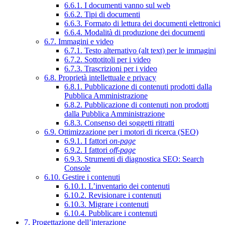
6.6.1. I documenti vanno sul web
6.6.2. Tipi di documenti
6.6.3. Formato di lettura dei documenti elettronici
6.6.4. Modalità di produzione dei documenti
6.7. Immagini e video
6.7.1. Testo alternativo (alt text) per le immagini
6.7.2. Sottotitoli per i video
6.7.3. Trascrizioni per i video
6.8. Proprietà intellettuale e privacy
6.8.1. Pubblicazione di contenuti prodotti dalla
Pubblica Amministrazione
6.8.2. Pubblicazione di contenuti non prodotti
dalla Pubblica Amministrazione
6.8.3. Consenso dei soggetti ritratti
6.9. Ottimizzazione per i motori di ricerca (SEO)
6.9.1. I fattori
on-page
6.9.2. I fattori
off-page
6.9.3. Strumenti di diagnostica SEO: Search
Console
6.10. Gestire i contenuti
6.10.1. L’inventario dei contenuti
6.10.2. Revisionare i contenuti
6.10.3. Migrare i contenuti
6.10.4. Pubblicare i contenuti
7. Progettazione dell’interazione