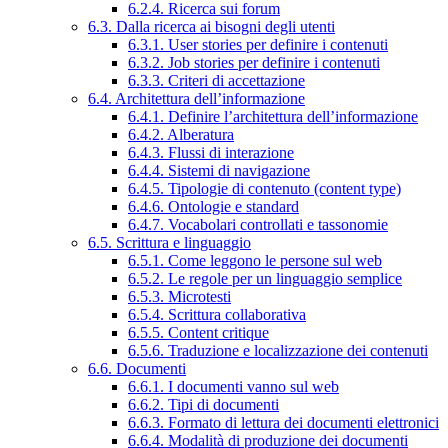
6.2.4. Ricerca sui forum
6.3. Dalla ricerca ai bisogni degli utenti
6.3.1. User stories per definire i contenuti
6.3.2. Job stories per definire i contenuti
6.3.3. Criteri di accettazione
6.4. Architettura dell’informazione
6.4.1. Definire l’architettura dell’informazione
6.4.2. Alberatura
6.4.3. Flussi di interazione
6.4.4. Sistemi di navigazione
6.4.5. Tipologie di contenuto (content type)
6.4.6. Ontologie e standard
6.4.7. Vocabolari controllati e tassonomie
6.5. Scrittura e linguaggio
6.5.1. Come leggono le persone sul web
6.5.2. Le regole per un linguaggio semplice
6.5.3. Microtesti
6.5.4. Scrittura collaborativa
6.5.5. Content critique
6.5.6. Traduzione e localizzazione dei contenuti
6.6. Documenti
6.6.1. I documenti vanno sul web
6.6.2. Tipi di documenti
6.6.3. Formato di lettura dei documenti elettronici
6.6.4. Modalità di produzione dei documenti