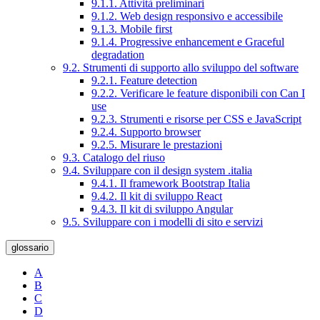
9.1.1. Attività preliminari
9.1.2. Web design responsivo e accessibile
9.1.3. Mobile first
9.1.4. Progressive enhancement e Graceful
degradation
9.2. Strumenti di supporto allo sviluppo del software
9.2.1. Feature detection
9.2.2. Verificare le feature disponibili con Can I
use
9.2.3. Strumenti e risorse per CSS e JavaScript
9.2.4. Supporto browser
9.2.5. Misurare le prestazioni
9.3. Catalogo del riuso
9.4. Sviluppare con il design system .italia
9.4.1. Il framework Bootstrap Italia
9.4.2. Il kit di sviluppo React
9.4.3. Il kit di sviluppo Angular
9.5. Sviluppare con i modelli di sito e servizi
glossario
A
B
C
D