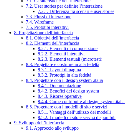
7.1. Caratteristiche dell’interazione
7.2. User stories per definire l’interazione
7.2.1. Differenza tra scenari e user stories
7.3. Flussi di interazione
7.4. Wireframe
7.5. Prototipi interattivi
8. Progettazione dell’interfaccia
8.1. Obiettivi dell’interfaccia
8.2. Elementi dell’interfaccia
8.2.1. Elementi di composizione
8.2.2. Elementi interattivi
8.2.3. Elementi testuali (microtesti)
8.3. Progettare e costruire in alta fedeltà
8.3.1. Layout di pagina
8.3.2. Prototipi in alta fedeltà
8.4. Progettare con il design system .italia
8.4.1. Documentazione
8.4.2. Benefici del design system
8.4.3. Risorse operative
8.4.4. Come contribuire al design system .italia
8.5. Progettare con i modelli di sito e servizi
8.5.1. Vantaggi dell’utilizzo dei modelli
8.5.2. I modelli di sito e servizi disponibili
9. Sviluppo dell’interfaccia
9.1. Approccio allo sviluppo