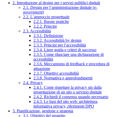
2. Introduzione al design per i servizi pubblici digitali
2.1. Design per l’amministrazione digitale (
e-
government
)
2.2. L’approccio progettuale
2.2.1. Buone pratiche
2.2.2. Principi
2.3. Accessibilità
2.3.1. Definizione
2.3.2. Accessibilità by design
2.3.3. Principi per l’accessibilità
2.3.4. Linee guida e criteri di successo
2.3.5. Come rilasciare una dichiarazione di
accessibilità
2.3.6. Meccanismo di feedback e procedura di
attuazione
2.3.7. Obiettivi accessibilità
2.3.8. Normativa e approfondimenti
2.4. Privacy
2.4.1. Come rispettare la privacy sin dalla
progettazione di un sito o servizio digitale
2.4.2. Richiedi il consenso quando necessario
2.4.3. Le basi del sito web: architettura,
informativa privacy, riferimenti DPO
3. Pianificazione, gestione e strategia
3.1. Obiettivi del progetto