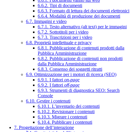
6.6.1. I documenti vanno sul web
6.6.2. Tipi di documenti
6.6.3. Formato di lettura dei documenti elettronici
6.6.4. Modalità di produzione dei documenti
6.7. Immagini e video
6.7.1. Testo alternativo (alt text) per le immagini
6.7.2. Sottotitoli per i video
6.7.3. Trascrizioni per i video
6.8. Proprietà intellettuale e privacy
6.8.1. Pubblicazione di contenuti prodotti dalla
Pubblica Amministrazione
6.8.2. Pubblicazione di contenuti non prodotti
dalla Pubblica Amministrazione
6.8.3. Consenso dei soggetti ritratti
6.9. Ottimizzazione per i motori di ricerca (SEO)
6.9.1. I fattori
on-page
6.9.2. I fattori
off-page
6.9.3. Strumenti di diagnostica SEO: Search
Console
6.10. Gestire i contenuti
6.10.1. L’inventario dei contenuti
6.10.2. Revisionare i contenuti
6.10.3. Migrare i contenuti
6.10.4. Pubblicare i contenuti
7. Progettazione dell’interazione