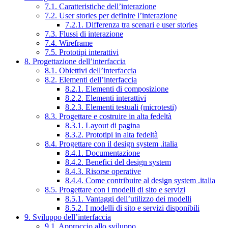
7.1. Caratteristiche dell’interazione
7.2. User stories per definire l’interazione
7.2.1. Differenza tra scenari e user stories
7.3. Flussi di interazione
7.4. Wireframe
7.5. Prototipi interattivi
8. Progettazione dell’interfaccia
8.1. Obiettivi dell’interfaccia
8.2. Elementi dell’interfaccia
8.2.1. Elementi di composizione
8.2.2. Elementi interattivi
8.2.3. Elementi testuali (microtesti)
8.3. Progettare e costruire in alta fedeltà
8.3.1. Layout di pagina
8.3.2. Prototipi in alta fedeltà
8.4. Progettare con il design system .italia
8.4.1. Documentazione
8.4.2. Benefici del design system
8.4.3. Risorse operative
8.4.4. Come contribuire al design system .italia
8.5. Progettare con i modelli di sito e servizi
8.5.1. Vantaggi dell’utilizzo dei modelli
8.5.2. I modelli di sito e servizi disponibili
9. Sviluppo dell’interfaccia
9.1. Approccio allo sviluppo