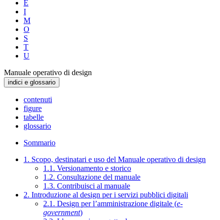
E
I
M
O
S
T
U
Manuale operativo di design
indici e glossario
contenuti
figure
tabelle
glossario
Sommario
1. Scopo, destinatari e uso del Manuale operativo di design
1.1. Versionamento e storico
1.2. Consultazione del manuale
1.3. Contribuisci al manuale
2. Introduzione al design per i servizi pubblici digitali
2.1. Design per l’amministrazione digitale (
e-
government
)