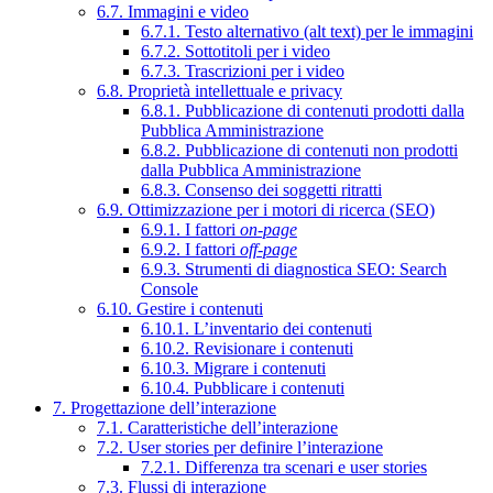
6.7. Immagini e video
6.7.1. Testo alternativo (alt text) per le immagini
6.7.2. Sottotitoli per i video
6.7.3. Trascrizioni per i video
6.8. Proprietà intellettuale e privacy
6.8.1. Pubblicazione di contenuti prodotti dalla
Pubblica Amministrazione
6.8.2. Pubblicazione di contenuti non prodotti
dalla Pubblica Amministrazione
6.8.3. Consenso dei soggetti ritratti
6.9. Ottimizzazione per i motori di ricerca (SEO)
6.9.1. I fattori
on-page
6.9.2. I fattori
off-page
6.9.3. Strumenti di diagnostica SEO: Search
Console
6.10. Gestire i contenuti
6.10.1. L’inventario dei contenuti
6.10.2. Revisionare i contenuti
6.10.3. Migrare i contenuti
6.10.4. Pubblicare i contenuti
7. Progettazione dell’interazione
7.1. Caratteristiche dell’interazione
7.2. User stories per definire l’interazione
7.2.1. Differenza tra scenari e user stories
7.3. Flussi di interazione