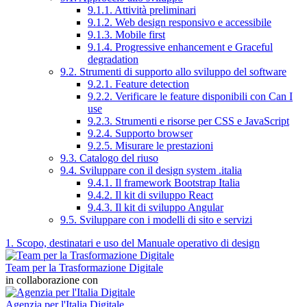
9.1.1. Attività preliminari
9.1.2. Web design responsivo e accessibile
9.1.3. Mobile first
9.1.4. Progressive enhancement e Graceful
degradation
9.2. Strumenti di supporto allo sviluppo del software
9.2.1. Feature detection
9.2.2. Verificare le feature disponibili con Can I
use
9.2.3. Strumenti e risorse per CSS e JavaScript
9.2.4. Supporto browser
9.2.5. Misurare le prestazioni
9.3. Catalogo del riuso
9.4. Sviluppare con il design system .italia
9.4.1. Il framework Bootstrap Italia
9.4.2. Il kit di sviluppo React
9.4.3. Il kit di sviluppo Angular
9.5. Sviluppare con i modelli di sito e servizi
1. Scopo, destinatari e uso del Manuale operativo di design
Team per la Trasformazione Digitale
in collaborazione con
Agenzia per l'Italia Digitale