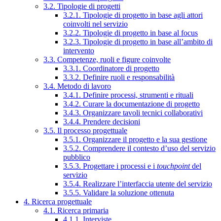
3.2. Tipologie di progetti
3.2.1. Tipologie di progetto in base agli attori
coinvolti nel servizio
3.2.2. Tipologie di progetto in base al focus
3.2.3. Tipologie di progetto in base all’ambito di
intervento
3.3. Competenze, ruoli e figure coinvolte
3.3.1. Coordinatore di progetto
3.3.2. Definire ruoli e responsabilità
3.4. Metodo di lavoro
3.4.1. Definire processi, strumenti e rituali
3.4.2. Curare la documentazione di progetto
3.4.3. Organizzare tavoli tecnici collaborativi
3.4.4. Prendere decisioni
3.5. Il processo progettuale
3.5.1. Organizzare il progetto e la sua gestione
3.5.2. Comprendere il contesto d’uso del servizio
pubblico
3.5.3. Progettare i processi e i
touchpoint
del
servizio
3.5.4. Realizzare l’interfaccia utente del servizio
3.5.5. Validare la soluzione ottenuta
4. Ricerca progettuale
4.1. Ricerca primaria
4.1.1. Interviste