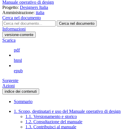
Manuale operativo di design
Progetto:
Designers Italia
Amministrazione:
italia
Cerca nel documento
Cerca nel documento
Informazioni
versione-corrente
Scarica
pdf
html
epub
Sorgente
Azioni
indice dei contenuti
Sommario
1. Scopo, destinatari e uso del Manuale operativo di design
1.1. Versionamento e storico
1.2. Consultazione del manuale
1.3. Contribuisci al manuale