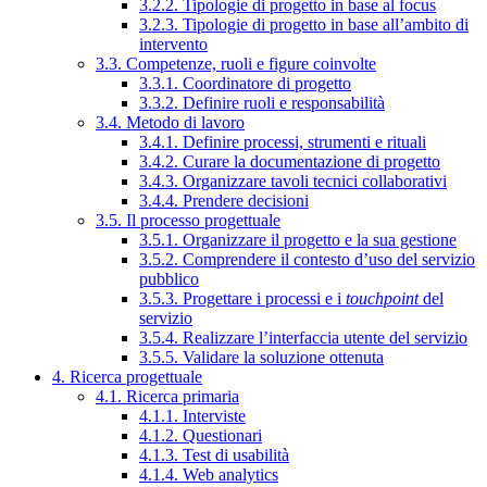
3.2.2. Tipologie di progetto in base al focus
3.2.3. Tipologie di progetto in base all’ambito di
intervento
3.3. Competenze, ruoli e figure coinvolte
3.3.1. Coordinatore di progetto
3.3.2. Definire ruoli e responsabilità
3.4. Metodo di lavoro
3.4.1. Definire processi, strumenti e rituali
3.4.2. Curare la documentazione di progetto
3.4.3. Organizzare tavoli tecnici collaborativi
3.4.4. Prendere decisioni
3.5. Il processo progettuale
3.5.1. Organizzare il progetto e la sua gestione
3.5.2. Comprendere il contesto d’uso del servizio
pubblico
3.5.3. Progettare i processi e i
touchpoint
del
servizio
3.5.4. Realizzare l’interfaccia utente del servizio
3.5.5. Validare la soluzione ottenuta
4. Ricerca progettuale
4.1. Ricerca primaria
4.1.1. Interviste
4.1.2. Questionari
4.1.3. Test di usabilità
4.1.4. Web analytics