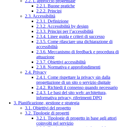
2.2. L’approccio progettuale
2.2.1. Buone pratiche
2.2.2. Principi
2.3. Accessibilità
2.3.1. Definizione
2.3.2. Accessibilità by design
2.3.3. Principi per l’accessibilità
2.3.4. Linee guida e criteri di successo
2.3.5. Come rilasciare una dichiarazione di
accessibilità
2.3.6. Meccanismo di feedback e procedura di
attuazione
2.3.7. Obiettivi accessibilità
2.3.8. Normativa e approfondimenti
2.4. Privacy
2.4.1. Come rispettare la privacy sin dalla
progettazione di un sito o servizio digitale
2.4.2. Richiedi il consenso quando necessario
2.4.3. Le basi del sito web: architettura,
informativa privacy, riferimenti DPO
3. Pianificazione, gestione e strategia
3.1. Obiettivi del progetto
3.2. Tipologie di progetti
3.2.1. Tipologie di progetto in base agli attori
coinvolti nel servizio