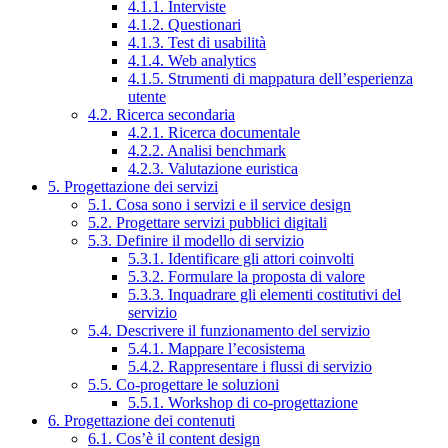
4.1.1. Interviste
4.1.2. Questionari
4.1.3. Test di usabilità
4.1.4. Web analytics
4.1.5. Strumenti di mappatura dell’esperienza
utente
4.2. Ricerca secondaria
4.2.1. Ricerca documentale
4.2.2. Analisi benchmark
4.2.3. Valutazione euristica
5. Progettazione dei servizi
5.1. Cosa sono i servizi e il service design
5.2. Progettare servizi pubblici digitali
5.3. Definire il modello di servizio
5.3.1. Identificare gli attori coinvolti
5.3.2. Formulare la proposta di valore
5.3.3. Inquadrare gli elementi costitutivi del
servizio
5.4. Descrivere il funzionamento del servizio
5.4.1. Mappare l’ecosistema
5.4.2. Rappresentare i flussi di servizio
5.5. Co-progettare le soluzioni
5.5.1. Workshop di co-progettazione
6. Progettazione dei contenuti
6.1. Cos’è il content design