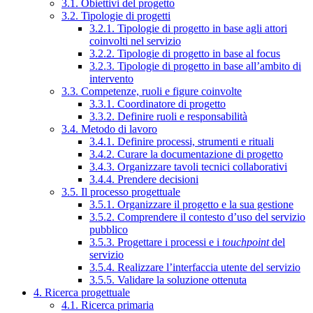
3.1. Obiettivi del progetto
3.2. Tipologie di progetti
3.2.1. Tipologie di progetto in base agli attori
coinvolti nel servizio
3.2.2. Tipologie di progetto in base al focus
3.2.3. Tipologie di progetto in base all’ambito di
intervento
3.3. Competenze, ruoli e figure coinvolte
3.3.1. Coordinatore di progetto
3.3.2. Definire ruoli e responsabilità
3.4. Metodo di lavoro
3.4.1. Definire processi, strumenti e rituali
3.4.2. Curare la documentazione di progetto
3.4.3. Organizzare tavoli tecnici collaborativi
3.4.4. Prendere decisioni
3.5. Il processo progettuale
3.5.1. Organizzare il progetto e la sua gestione
3.5.2. Comprendere il contesto d’uso del servizio
pubblico
3.5.3. Progettare i processi e i
touchpoint
del
servizio
3.5.4. Realizzare l’interfaccia utente del servizio
3.5.5. Validare la soluzione ottenuta
4. Ricerca progettuale
4.1. Ricerca primaria