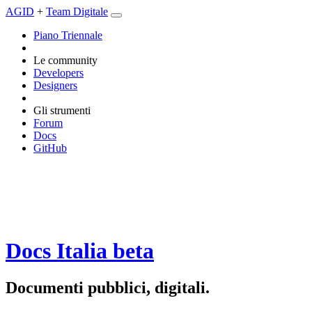
AGID
+
Team Digitale
Piano Triennale
Le community
Developers
Designers
Gli strumenti
Forum
Docs
GitHub
Docs Italia
beta
Documenti pubblici, digitali.