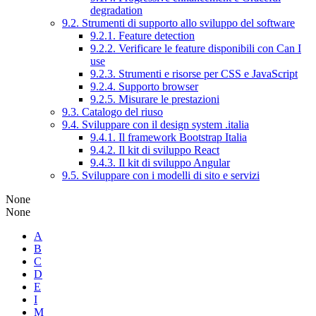
degradation
9.2. Strumenti di supporto allo sviluppo del software
9.2.1. Feature detection
9.2.2. Verificare le feature disponibili con Can I
use
9.2.3. Strumenti e risorse per CSS e JavaScript
9.2.4. Supporto browser
9.2.5. Misurare le prestazioni
9.3. Catalogo del riuso
9.4. Sviluppare con il design system .italia
9.4.1. Il framework Bootstrap Italia
9.4.2. Il kit di sviluppo React
9.4.3. Il kit di sviluppo Angular
9.5. Sviluppare con i modelli di sito e servizi
None
None
A
B
C
D
E
I
M