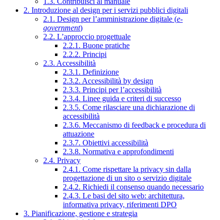
1.3. Contribuisci al manuale
2. Introduzione al design per i servizi pubblici digitali
2.1. Design per l’amministrazione digitale (
e-
government
)
2.2. L’approccio progettuale
2.2.1. Buone pratiche
2.2.2. Principi
2.3. Accessibilità
2.3.1. Definizione
2.3.2. Accessibilità by design
2.3.3. Principi per l’accessibilità
2.3.4. Linee guida e criteri di successo
2.3.5. Come rilasciare una dichiarazione di
accessibilità
2.3.6. Meccanismo di feedback e procedura di
attuazione
2.3.7. Obiettivi accessibilità
2.3.8. Normativa e approfondimenti
2.4. Privacy
2.4.1. Come rispettare la privacy sin dalla
progettazione di un sito o servizio digitale
2.4.2. Richiedi il consenso quando necessario
2.4.3. Le basi del sito web: architettura,
informativa privacy, riferimenti DPO
3. Pianificazione, gestione e strategia