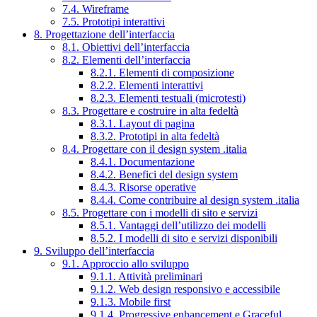
7.4. Wireframe
7.5. Prototipi interattivi
8. Progettazione dell’interfaccia
8.1. Obiettivi dell’interfaccia
8.2. Elementi dell’interfaccia
8.2.1. Elementi di composizione
8.2.2. Elementi interattivi
8.2.3. Elementi testuali (microtesti)
8.3. Progettare e costruire in alta fedeltà
8.3.1. Layout di pagina
8.3.2. Prototipi in alta fedeltà
8.4. Progettare con il design system .italia
8.4.1. Documentazione
8.4.2. Benefici del design system
8.4.3. Risorse operative
8.4.4. Come contribuire al design system .italia
8.5. Progettare con i modelli di sito e servizi
8.5.1. Vantaggi dell’utilizzo dei modelli
8.5.2. I modelli di sito e servizi disponibili
9. Sviluppo dell’interfaccia
9.1. Approccio allo sviluppo
9.1.1. Attività preliminari
9.1.2. Web design responsivo e accessibile
9.1.3. Mobile first
9.1.4. Progressive enhancement e Graceful