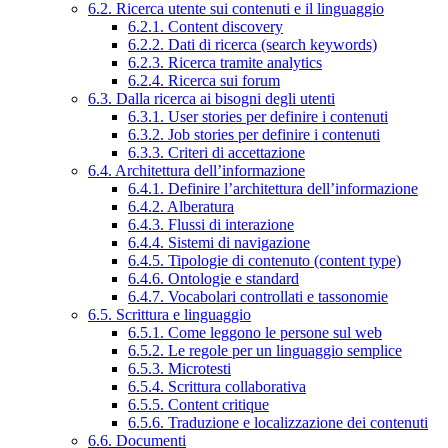
6.2. Ricerca utente sui contenuti e il linguaggio
6.2.1. Content discovery
6.2.2. Dati di ricerca (search keywords)
6.2.3. Ricerca tramite analytics
6.2.4. Ricerca sui forum
6.3. Dalla ricerca ai bisogni degli utenti
6.3.1. User stories per definire i contenuti
6.3.2. Job stories per definire i contenuti
6.3.3. Criteri di accettazione
6.4. Architettura dell’informazione
6.4.1. Definire l’architettura dell’informazione
6.4.2. Alberatura
6.4.3. Flussi di interazione
6.4.4. Sistemi di navigazione
6.4.5. Tipologie di contenuto (content type)
6.4.6. Ontologie e standard
6.4.7. Vocabolari controllati e tassonomie
6.5. Scrittura e linguaggio
6.5.1. Come leggono le persone sul web
6.5.2. Le regole per un linguaggio semplice
6.5.3. Microtesti
6.5.4. Scrittura collaborativa
6.5.5. Content critique
6.5.6. Traduzione e localizzazione dei contenuti
6.6. Documenti