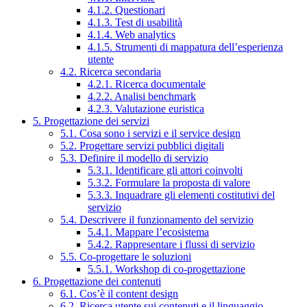
4.1.2. Questionari
4.1.3. Test di usabilità
4.1.4. Web analytics
4.1.5. Strumenti di mappatura dell’esperienza
utente
4.2. Ricerca secondaria
4.2.1. Ricerca documentale
4.2.2. Analisi benchmark
4.2.3. Valutazione euristica
5. Progettazione dei servizi
5.1. Cosa sono i servizi e il service design
5.2. Progettare servizi pubblici digitali
5.3. Definire il modello di servizio
5.3.1. Identificare gli attori coinvolti
5.3.2. Formulare la proposta di valore
5.3.3. Inquadrare gli elementi costitutivi del
servizio
5.4. Descrivere il funzionamento del servizio
5.4.1. Mappare l’ecosistema
5.4.2. Rappresentare i flussi di servizio
5.5. Co-progettare le soluzioni
5.5.1. Workshop di co-progettazione
6. Progettazione dei contenuti
6.1. Cos’è il content design
6.2. Ricerca utente sui contenuti e il linguaggio