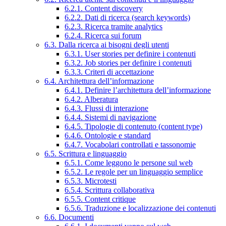
6.2.1. Content discovery
6.2.2. Dati di ricerca (search keywords)
6.2.3. Ricerca tramite analytics
6.2.4. Ricerca sui forum
6.3. Dalla ricerca ai bisogni degli utenti
6.3.1. User stories per definire i contenuti
6.3.2. Job stories per definire i contenuti
6.3.3. Criteri di accettazione
6.4. Architettura dell’informazione
6.4.1. Definire l’architettura dell’informazione
6.4.2. Alberatura
6.4.3. Flussi di interazione
6.4.4. Sistemi di navigazione
6.4.5. Tipologie di contenuto (content type)
6.4.6. Ontologie e standard
6.4.7. Vocabolari controllati e tassonomie
6.5. Scrittura e linguaggio
6.5.1. Come leggono le persone sul web
6.5.2. Le regole per un linguaggio semplice
6.5.3. Microtesti
6.5.4. Scrittura collaborativa
6.5.5. Content critique
6.5.6. Traduzione e localizzazione dei contenuti
6.6. Documenti