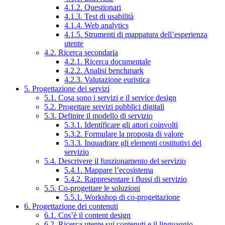
4.1.2. Questionari
4.1.3. Test di usabilità
4.1.4. Web analytics
4.1.5. Strumenti di mappatura dell’esperienza
utente
4.2. Ricerca secondaria
4.2.1. Ricerca documentale
4.2.2. Analisi benchmark
4.2.3. Valutazione euristica
5. Progettazione dei servizi
5.1. Cosa sono i servizi e il service design
5.2. Progettare servizi pubblici digitali
5.3. Definire il modello di servizio
5.3.1. Identificare gli attori coinvolti
5.3.2. Formulare la proposta di valore
5.3.3. Inquadrare gli elementi costitutivi del
servizio
5.4. Descrivere il funzionamento del servizio
5.4.1. Mappare l’ecosistema
5.4.2. Rappresentare i flussi di servizio
5.5. Co-progettare le soluzioni
5.5.1. Workshop di co-progettazione
6. Progettazione dei contenuti
6.1. Cos’è il content design
6.2. Ricerca utente sui contenuti e il linguaggio