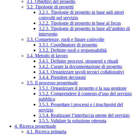
3.1. Obiettivi del progetto
3.2. Tipologie di progetti
3.2.1. Tipologie di progetto in base agli attori
coinvolti nel servizio
3.2.2. Tipologie di progetto in base al focus
3.2.3. Tipologie di progetto in base all’ambito di
intervento
3.3. Competenze, ruoli e figure coinvolte
3.3.1. Coordinatore di progetto
3.3.2. Definire ruoli e responsabilità
3.4. Metodo di lavoro
3.4.1. Definire processi, strumenti e rituali
3.4.2. Curare la documentazione di progetto
3.4.3. Organizzare tavoli tecnici collaborativi
3.4.4. Prendere decisioni
3.5. Il processo progettuale
3.5.1. Organizzare il progetto e la sua gestione
3.5.2. Comprendere il contesto d’uso del servizio
pubblico
3.5.3. Progettare i processi e i
touchpoint
del
servizio
3.5.4. Realizzare l’interfaccia utente del servizio
3.5.5. Validare la soluzione ottenuta
4. Ricerca progettuale
4.1. Ricerca primaria