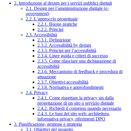
2. Introduzione al design per i servizi pubblici digitali
2.1. Design per l’amministrazione digitale (
e-
government
)
2.2. L’approccio progettuale
2.2.1. Buone pratiche
2.2.2. Principi
2.3. Accessibilità
2.3.1. Definizione
2.3.2. Accessibilità by design
2.3.3. Principi per l’accessibilità
2.3.4. Linee guida e criteri di successo
2.3.5. Come rilasciare una dichiarazione di
accessibilità
2.3.6. Meccanismo di feedback e procedura di
attuazione
2.3.7. Obiettivi accessibilità
2.3.8. Normativa e approfondimenti
2.4. Privacy
2.4.1. Come rispettare la privacy sin dalla
progettazione di un sito o servizio digitale
2.4.2. Richiedi il consenso quando necessario
2.4.3. Le basi del sito web: architettura,
informativa privacy, riferimenti DPO
3. Pianificazione, gestione e strategia
3.1. Obiettivi del progetto