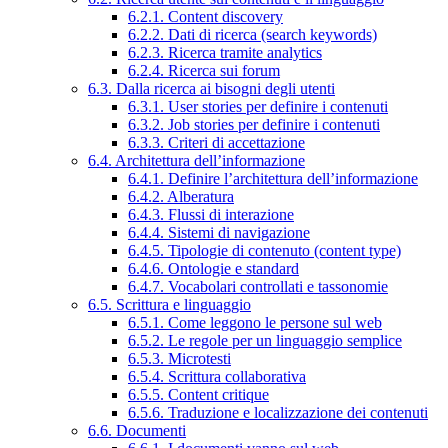
6.2.1. Content discovery
6.2.2. Dati di ricerca (search keywords)
6.2.3. Ricerca tramite analytics
6.2.4. Ricerca sui forum
6.3. Dalla ricerca ai bisogni degli utenti
6.3.1. User stories per definire i contenuti
6.3.2. Job stories per definire i contenuti
6.3.3. Criteri di accettazione
6.4. Architettura dell’informazione
6.4.1. Definire l’architettura dell’informazione
6.4.2. Alberatura
6.4.3. Flussi di interazione
6.4.4. Sistemi di navigazione
6.4.5. Tipologie di contenuto (content type)
6.4.6. Ontologie e standard
6.4.7. Vocabolari controllati e tassonomie
6.5. Scrittura e linguaggio
6.5.1. Come leggono le persone sul web
6.5.2. Le regole per un linguaggio semplice
6.5.3. Microtesti
6.5.4. Scrittura collaborativa
6.5.5. Content critique
6.5.6. Traduzione e localizzazione dei contenuti
6.6. Documenti