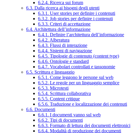
6.2.4. Ricerca sui forum
6.3. Dalla ricerca ai bisogni degli utenti
6.3.1. User stories per definire i contenuti
6.3.2. Job stories per definire i contenuti
6.3.3. Criteri di accettazione
6.4. Architettura dell’informazione
6.4.1. Definire l’architettura dell’informazione
6.4.2. Alberatura
6.4.3. Flussi di interazione
6.4.4. Sistemi di navigazione
6.4.5. Tipologie di contenuto (content type)
6.4.6. Ontologie e standard
6.4.7. Vocabolari controllati e tassonomie
6.5. Scrittura e linguaggio
6.5.1. Come leggono le persone sul web
6.5.2. Le regole per un linguaggio semplice
6.5.3. Microtesti
6.5.4. Scrittura collaborativa
6.5.5. Content critique
6.5.6. Traduzione e localizzazione dei contenuti
6.6. Documenti
6.6.1. I documenti vanno sul web
6.6.2. Tipi di documenti
6.6.3. Formato di lettura dei documenti elettronici
6.6.4. Modalità di produzione dei documenti