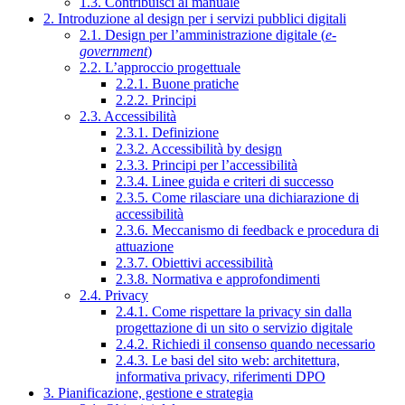
1.3. Contribuisci al manuale
2. Introduzione al design per i servizi pubblici digitali
2.1. Design per l’amministrazione digitale (
e-
government
)
2.2. L’approccio progettuale
2.2.1. Buone pratiche
2.2.2. Principi
2.3. Accessibilità
2.3.1. Definizione
2.3.2. Accessibilità by design
2.3.3. Principi per l’accessibilità
2.3.4. Linee guida e criteri di successo
2.3.5. Come rilasciare una dichiarazione di
accessibilità
2.3.6. Meccanismo di feedback e procedura di
attuazione
2.3.7. Obiettivi accessibilità
2.3.8. Normativa e approfondimenti
2.4. Privacy
2.4.1. Come rispettare la privacy sin dalla
progettazione di un sito o servizio digitale
2.4.2. Richiedi il consenso quando necessario
2.4.3. Le basi del sito web: architettura,
informativa privacy, riferimenti DPO
3. Pianificazione, gestione e strategia