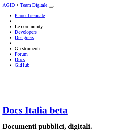
AGID
+
Team Digitale
Piano Triennale
Le community
Developers
Designers
Gli strumenti
Forum
Docs
GitHub
Docs Italia
beta
Documenti pubblici, digitali.