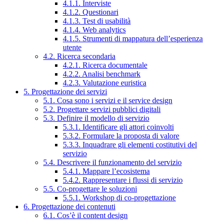
4.1.1. Interviste
4.1.2. Questionari
4.1.3. Test di usabilità
4.1.4. Web analytics
4.1.5. Strumenti di mappatura dell’esperienza
utente
4.2. Ricerca secondaria
4.2.1. Ricerca documentale
4.2.2. Analisi benchmark
4.2.3. Valutazione euristica
5. Progettazione dei servizi
5.1. Cosa sono i servizi e il service design
5.2. Progettare servizi pubblici digitali
5.3. Definire il modello di servizio
5.3.1. Identificare gli attori coinvolti
5.3.2. Formulare la proposta di valore
5.3.3. Inquadrare gli elementi costitutivi del
servizio
5.4. Descrivere il funzionamento del servizio
5.4.1. Mappare l’ecosistema
5.4.2. Rappresentare i flussi di servizio
5.5. Co-progettare le soluzioni
5.5.1. Workshop di co-progettazione
6. Progettazione dei contenuti
6.1. Cos’è il content design