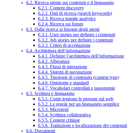
6.2. Ricerca utente sui contenuti e il linguaggio
6.2.1. Content discovery
6.2.2. Dati di ricerca (search keywords)
6.2.3. Ricerca tramite analytics
6.2.4. Ricerca sui forum
6.3. Dalla ricerca ai bisogni degli utenti
6.3.1. User stories per definire i contenuti
6.3.2. Job stories per definire i contenuti
6.3.3. Criteri di accettazione
6.4. Architettura dell’informazione
6.4.1. Definire l’architettura dell’informazione
6.4.2. Alberatura
6.4.3. Flussi di interazione
6.4.4. Sistemi di navigazione
6.4.5. Tipologie di contenuto (content type)
6.4.6. Ontologie e standard
6.4.7. Vocabolari controllati e tassonomie
6.5. Scrittura e linguaggio
6.5.1. Come leggono le persone sul web
6.5.2. Le regole per un linguaggio semplice
6.5.3. Microtesti
6.5.4. Scrittura collaborativa
6.5.5. Content critique
6.5.6. Traduzione e localizzazione dei contenuti
6.6. Documenti