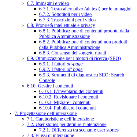
6.7. Immagini e video
6.7.1. Testo alternativo (alt text) per le immagini
6.7.2. Sottotitoli per i video
6.7.3. Trascrizioni per i video
6.8. Proprietà intellettuale e privacy
6.8.1. Pubblicazione di contenuti prodotti dalla
Pubblica Amministrazione
6.8.2. Pubblicazione di contenuti non prodotti
dalla Pubblica Amministrazione
6.8.3. Consenso dei soggetti ritratti
6.9. Ottimizzazione per i motori di ricerca (SEO)
6.9.1. I fattori
on-page
6.9.2. I fattori
off-page
6.9.3. Strumenti di diagnostica SEO: Search
Console
6.10. Gestire i contenuti
6.10.1. L’inventario dei contenuti
6.10.2. Revisionare i contenuti
6.10.3. Migrare i contenuti
6.10.4. Pubblicare i contenuti
7. Progettazione dell’interazione
7.1. Caratteristiche dell’interazione
7.2. User stories per definire l’interazione
7.2.1. Differenza tra scenari e user stories
7.3. Flussi di interazione