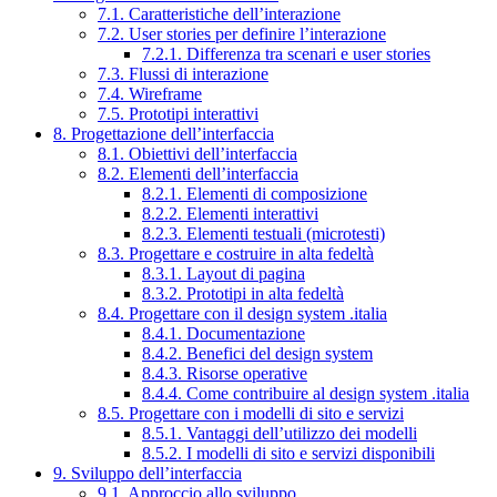
7.1. Caratteristiche dell’interazione
7.2. User stories per definire l’interazione
7.2.1. Differenza tra scenari e user stories
7.3. Flussi di interazione
7.4. Wireframe
7.5. Prototipi interattivi
8. Progettazione dell’interfaccia
8.1. Obiettivi dell’interfaccia
8.2. Elementi dell’interfaccia
8.2.1. Elementi di composizione
8.2.2. Elementi interattivi
8.2.3. Elementi testuali (microtesti)
8.3. Progettare e costruire in alta fedeltà
8.3.1. Layout di pagina
8.3.2. Prototipi in alta fedeltà
8.4. Progettare con il design system .italia
8.4.1. Documentazione
8.4.2. Benefici del design system
8.4.3. Risorse operative
8.4.4. Come contribuire al design system .italia
8.5. Progettare con i modelli di sito e servizi
8.5.1. Vantaggi dell’utilizzo dei modelli
8.5.2. I modelli di sito e servizi disponibili
9. Sviluppo dell’interfaccia
9.1. Approccio allo sviluppo