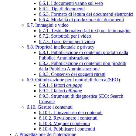
6.6.1. I documenti vanno sul web
6.6.2. Tipi di documenti
6.6.3. Formato di lettura dei documenti elettronici
6.6.4. Modalità di produzione dei documenti
6.7. Immagini e video
6.7.1. Testo alternativo (alt text) per le immagini
6.7.2. Sottotitoli per i video
6.7.3. Trascrizioni per i video
6.8. Proprietà intellettuale e privacy
6.8.1. Pubblicazione di contenuti prodotti dalla
Pubblica Amministrazione
6.8.2. Pubblicazione di contenuti non prodotti
dalla Pubblica Amministrazione
6.8.3. Consenso dei soggetti ritratti
6.9. Ottimizzazione per i motori di ricerca (SEO)
6.9.1. I fattori
on-page
6.9.2. I fattori
off-page
6.9.3. Strumenti di diagnostica SEO: Search
Console
6.10. Gestire i contenuti
6.10.1. L’inventario dei contenuti
6.10.2. Revisionare i contenuti
6.10.3. Migrare i contenuti
6.10.4. Pubblicare i contenuti
7. Progettazione dell’interazione