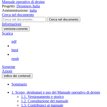
Manuale operativo di design
Progetto:
Designers Italia
Amministrazione:
italia
Cerca nel documento
Cerca nel documento
Informazioni
versione-corrente
Scarica
pdf
html
epub
Sorgente
Azioni
indice dei contenuti
Sommario
1. Scopo, destinatari e uso del Manuale operativo di design
1.1. Versionamento e storico
1.2. Consultazione del manuale
1.3. Contribuisci al manuale