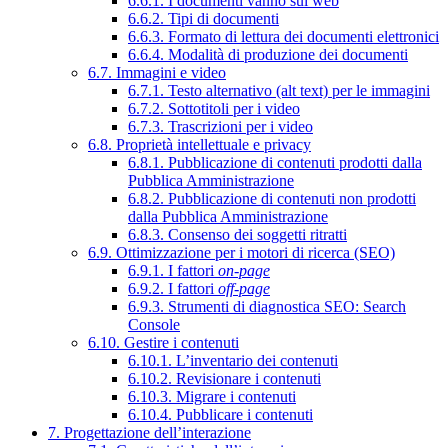
6.6.1. I documenti vanno sul web
6.6.2. Tipi di documenti
6.6.3. Formato di lettura dei documenti elettronici
6.6.4. Modalità di produzione dei documenti
6.7. Immagini e video
6.7.1. Testo alternativo (alt text) per le immagini
6.7.2. Sottotitoli per i video
6.7.3. Trascrizioni per i video
6.8. Proprietà intellettuale e privacy
6.8.1. Pubblicazione di contenuti prodotti dalla
Pubblica Amministrazione
6.8.2. Pubblicazione di contenuti non prodotti
dalla Pubblica Amministrazione
6.8.3. Consenso dei soggetti ritratti
6.9. Ottimizzazione per i motori di ricerca (SEO)
6.9.1. I fattori
on-page
6.9.2. I fattori
off-page
6.9.3. Strumenti di diagnostica SEO: Search
Console
6.10. Gestire i contenuti
6.10.1. L’inventario dei contenuti
6.10.2. Revisionare i contenuti
6.10.3. Migrare i contenuti
6.10.4. Pubblicare i contenuti
7. Progettazione dell’interazione