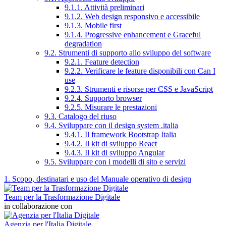
9.1.1. Attività preliminari
9.1.2. Web design responsivo e accessibile
9.1.3. Mobile first
9.1.4. Progressive enhancement e Graceful
degradation
9.2. Strumenti di supporto allo sviluppo del software
9.2.1. Feature detection
9.2.2. Verificare le feature disponibili con Can I
use
9.2.3. Strumenti e risorse per CSS e JavaScript
9.2.4. Supporto browser
9.2.5. Misurare le prestazioni
9.3. Catalogo del riuso
9.4. Sviluppare con il design system .italia
9.4.1. Il framework Bootstrap Italia
9.4.2. Il kit di sviluppo React
9.4.3. Il kit di sviluppo Angular
9.5. Sviluppare con i modelli di sito e servizi
1. Scopo, destinatari e uso del Manuale operativo di design
Team per la Trasformazione Digitale
in collaborazione con
Agenzia per l'Italia Digitale