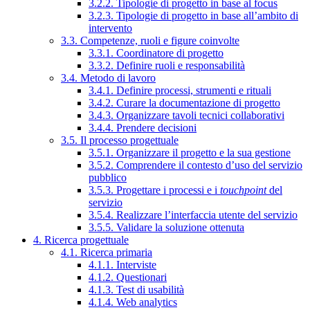
3.2.2. Tipologie di progetto in base al focus
3.2.3. Tipologie di progetto in base all’ambito di
intervento
3.3. Competenze, ruoli e figure coinvolte
3.3.1. Coordinatore di progetto
3.3.2. Definire ruoli e responsabilità
3.4. Metodo di lavoro
3.4.1. Definire processi, strumenti e rituali
3.4.2. Curare la documentazione di progetto
3.4.3. Organizzare tavoli tecnici collaborativi
3.4.4. Prendere decisioni
3.5. Il processo progettuale
3.5.1. Organizzare il progetto e la sua gestione
3.5.2. Comprendere il contesto d’uso del servizio
pubblico
3.5.3. Progettare i processi e i
touchpoint
del
servizio
3.5.4. Realizzare l’interfaccia utente del servizio
3.5.5. Validare la soluzione ottenuta
4. Ricerca progettuale
4.1. Ricerca primaria
4.1.1. Interviste
4.1.2. Questionari
4.1.3. Test di usabilità
4.1.4. Web analytics