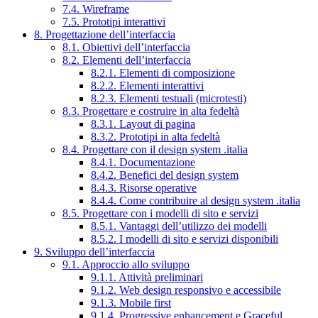
7.4. Wireframe
7.5. Prototipi interattivi
8. Progettazione dell’interfaccia
8.1. Obiettivi dell’interfaccia
8.2. Elementi dell’interfaccia
8.2.1. Elementi di composizione
8.2.2. Elementi interattivi
8.2.3. Elementi testuali (microtesti)
8.3. Progettare e costruire in alta fedeltà
8.3.1. Layout di pagina
8.3.2. Prototipi in alta fedeltà
8.4. Progettare con il design system .italia
8.4.1. Documentazione
8.4.2. Benefici del design system
8.4.3. Risorse operative
8.4.4. Come contribuire al design system .italia
8.5. Progettare con i modelli di sito e servizi
8.5.1. Vantaggi dell’utilizzo dei modelli
8.5.2. I modelli di sito e servizi disponibili
9. Sviluppo dell’interfaccia
9.1. Approccio allo sviluppo
9.1.1. Attività preliminari
9.1.2. Web design responsivo e accessibile
9.1.3. Mobile first
9.1.4. Progressive enhancement e Graceful