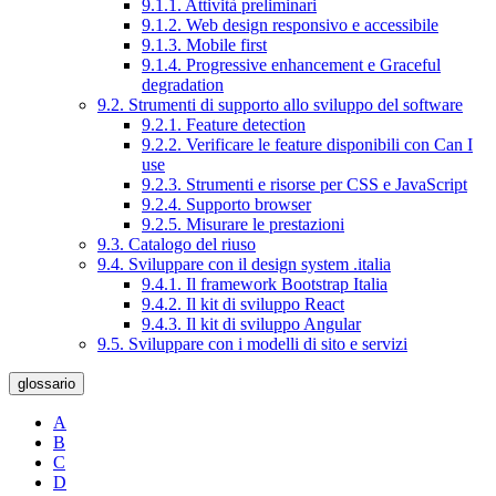
9.1.1. Attività preliminari
9.1.2. Web design responsivo e accessibile
9.1.3. Mobile first
9.1.4. Progressive enhancement e Graceful
degradation
9.2. Strumenti di supporto allo sviluppo del software
9.2.1. Feature detection
9.2.2. Verificare le feature disponibili con Can I
use
9.2.3. Strumenti e risorse per CSS e JavaScript
9.2.4. Supporto browser
9.2.5. Misurare le prestazioni
9.3. Catalogo del riuso
9.4. Sviluppare con il design system .italia
9.4.1. Il framework Bootstrap Italia
9.4.2. Il kit di sviluppo React
9.4.3. Il kit di sviluppo Angular
9.5. Sviluppare con i modelli di sito e servizi
glossario
A
B
C
D