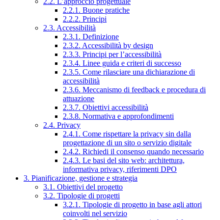
2.2. L’approccio progettuale
2.2.1. Buone pratiche
2.2.2. Principi
2.3. Accessibilità
2.3.1. Definizione
2.3.2. Accessibilità by design
2.3.3. Principi per l’accessibilità
2.3.4. Linee guida e criteri di successo
2.3.5. Come rilasciare una dichiarazione di
accessibilità
2.3.6. Meccanismo di feedback e procedura di
attuazione
2.3.7. Obiettivi accessibilità
2.3.8. Normativa e approfondimenti
2.4. Privacy
2.4.1. Come rispettare la privacy sin dalla
progettazione di un sito o servizio digitale
2.4.2. Richiedi il consenso quando necessario
2.4.3. Le basi del sito web: architettura,
informativa privacy, riferimenti DPO
3. Pianificazione, gestione e strategia
3.1. Obiettivi del progetto
3.2. Tipologie di progetti
3.2.1. Tipologie di progetto in base agli attori
coinvolti nel servizio