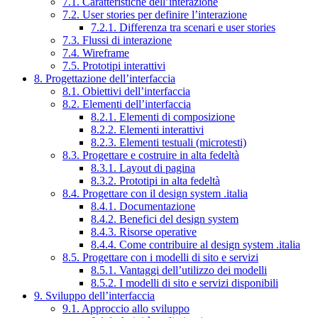
7.1. Caratteristiche dell’interazione
7.2. User stories per definire l’interazione
7.2.1. Differenza tra scenari e user stories
7.3. Flussi di interazione
7.4. Wireframe
7.5. Prototipi interattivi
8. Progettazione dell’interfaccia
8.1. Obiettivi dell’interfaccia
8.2. Elementi dell’interfaccia
8.2.1. Elementi di composizione
8.2.2. Elementi interattivi
8.2.3. Elementi testuali (microtesti)
8.3. Progettare e costruire in alta fedeltà
8.3.1. Layout di pagina
8.3.2. Prototipi in alta fedeltà
8.4. Progettare con il design system .italia
8.4.1. Documentazione
8.4.2. Benefici del design system
8.4.3. Risorse operative
8.4.4. Come contribuire al design system .italia
8.5. Progettare con i modelli di sito e servizi
8.5.1. Vantaggi dell’utilizzo dei modelli
8.5.2. I modelli di sito e servizi disponibili
9. Sviluppo dell’interfaccia
9.1. Approccio allo sviluppo