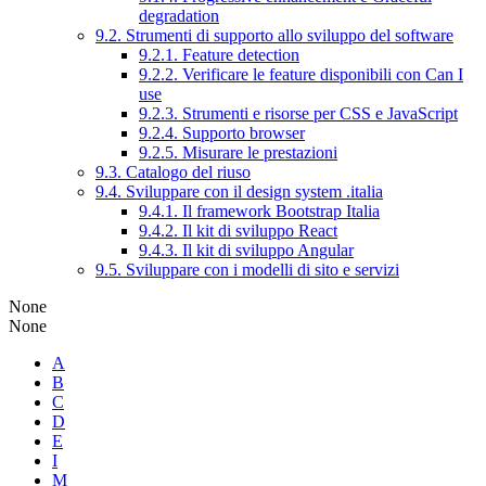
degradation
9.2. Strumenti di supporto allo sviluppo del software
9.2.1. Feature detection
9.2.2. Verificare le feature disponibili con Can I
use
9.2.3. Strumenti e risorse per CSS e JavaScript
9.2.4. Supporto browser
9.2.5. Misurare le prestazioni
9.3. Catalogo del riuso
9.4. Sviluppare con il design system .italia
9.4.1. Il framework Bootstrap Italia
9.4.2. Il kit di sviluppo React
9.4.3. Il kit di sviluppo Angular
9.5. Sviluppare con i modelli di sito e servizi
None
None
A
B
C
D
E
I
M