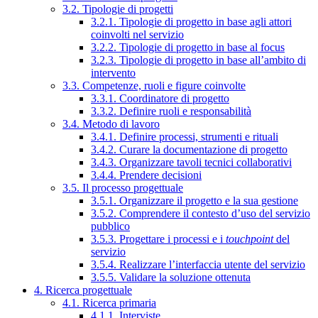
3.2. Tipologie di progetti
3.2.1. Tipologie di progetto in base agli attori
coinvolti nel servizio
3.2.2. Tipologie di progetto in base al focus
3.2.3. Tipologie di progetto in base all’ambito di
intervento
3.3. Competenze, ruoli e figure coinvolte
3.3.1. Coordinatore di progetto
3.3.2. Definire ruoli e responsabilità
3.4. Metodo di lavoro
3.4.1. Definire processi, strumenti e rituali
3.4.2. Curare la documentazione di progetto
3.4.3. Organizzare tavoli tecnici collaborativi
3.4.4. Prendere decisioni
3.5. Il processo progettuale
3.5.1. Organizzare il progetto e la sua gestione
3.5.2. Comprendere il contesto d’uso del servizio
pubblico
3.5.3. Progettare i processi e i
touchpoint
del
servizio
3.5.4. Realizzare l’interfaccia utente del servizio
3.5.5. Validare la soluzione ottenuta
4. Ricerca progettuale
4.1. Ricerca primaria
4.1.1. Interviste