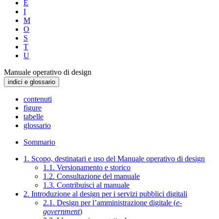
E
I
M
O
S
T
U
Manuale operativo di design
indici e glossario
contenuti
figure
tabelle
glossario
Sommario
1. Scopo, destinatari e uso del Manuale operativo di design
1.1. Versionamento e storico
1.2. Consultazione del manuale
1.3. Contribuisci al manuale
2. Introduzione al design per i servizi pubblici digitali
2.1. Design per l’amministrazione digitale (
e-
government
)