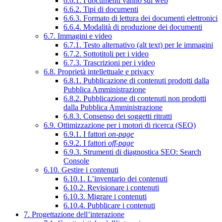
6.6.1. I documenti vanno sul web
6.6.2. Tipi di documenti
6.6.3. Formato di lettura dei documenti elettronici
6.6.4. Modalità di produzione dei documenti
6.7. Immagini e video
6.7.1. Testo alternativo (alt text) per le immagini
6.7.2. Sottotitoli per i video
6.7.3. Trascrizioni per i video
6.8. Proprietà intellettuale e privacy
6.8.1. Pubblicazione di contenuti prodotti dalla
Pubblica Amministrazione
6.8.2. Pubblicazione di contenuti non prodotti
dalla Pubblica Amministrazione
6.8.3. Consenso dei soggetti ritratti
6.9. Ottimizzazione per i motori di ricerca (SEO)
6.9.1. I fattori
on-page
6.9.2. I fattori
off-page
6.9.3. Strumenti di diagnostica SEO: Search
Console
6.10. Gestire i contenuti
6.10.1. L’inventario dei contenuti
6.10.2. Revisionare i contenuti
6.10.3. Migrare i contenuti
6.10.4. Pubblicare i contenuti
7. Progettazione dell’interazione