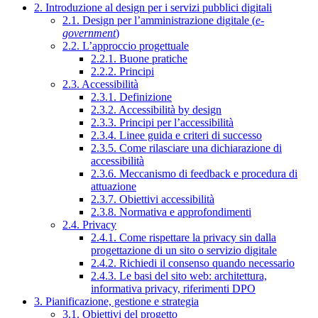
2. Introduzione al design per i servizi pubblici digitali
2.1. Design per l’amministrazione digitale (
e-
government
)
2.2. L’approccio progettuale
2.2.1. Buone pratiche
2.2.2. Principi
2.3. Accessibilità
2.3.1. Definizione
2.3.2. Accessibilità by design
2.3.3. Principi per l’accessibilità
2.3.4. Linee guida e criteri di successo
2.3.5. Come rilasciare una dichiarazione di
accessibilità
2.3.6. Meccanismo di feedback e procedura di
attuazione
2.3.7. Obiettivi accessibilità
2.3.8. Normativa e approfondimenti
2.4. Privacy
2.4.1. Come rispettare la privacy sin dalla
progettazione di un sito o servizio digitale
2.4.2. Richiedi il consenso quando necessario
2.4.3. Le basi del sito web: architettura,
informativa privacy, riferimenti DPO
3. Pianificazione, gestione e strategia
3.1. Obiettivi del progetto