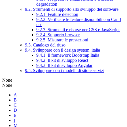
degradation
9.2. Strumenti di supporto allo sviluppo del software
9.2.1. Feature detection
9.2.2. Verificare le feature disponibili con Can I
use
9.2.3. Strumenti e risorse per CSS e JavaScript
9.2.4. Supporto browser
9.2.5. Misurare le prestazioni
9.3. Catalogo del riuso
9.4. Sviluppare con il design system .italia
9.4.1. Il framework Bootstrap Italia
9.4.2. Il kit di sviluppo React
9.4.3. Il kit di sviluppo Angular
9.5. Sviluppare con i modelli di sito e servizi
None
None
A
B
C
D
E
I
M