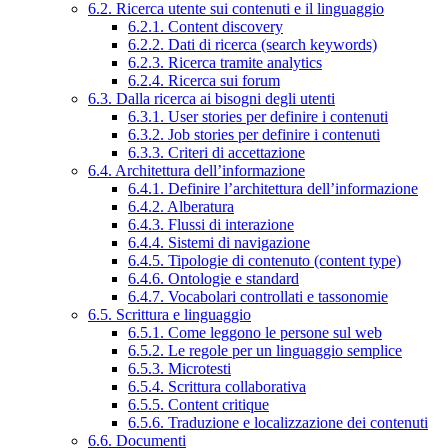
6.2. Ricerca utente sui contenuti e il linguaggio
6.2.1. Content discovery
6.2.2. Dati di ricerca (search keywords)
6.2.3. Ricerca tramite analytics
6.2.4. Ricerca sui forum
6.3. Dalla ricerca ai bisogni degli utenti
6.3.1. User stories per definire i contenuti
6.3.2. Job stories per definire i contenuti
6.3.3. Criteri di accettazione
6.4. Architettura dell’informazione
6.4.1. Definire l’architettura dell’informazione
6.4.2. Alberatura
6.4.3. Flussi di interazione
6.4.4. Sistemi di navigazione
6.4.5. Tipologie di contenuto (content type)
6.4.6. Ontologie e standard
6.4.7. Vocabolari controllati e tassonomie
6.5. Scrittura e linguaggio
6.5.1. Come leggono le persone sul web
6.5.2. Le regole per un linguaggio semplice
6.5.3. Microtesti
6.5.4. Scrittura collaborativa
6.5.5. Content critique
6.5.6. Traduzione e localizzazione dei contenuti
6.6. Documenti