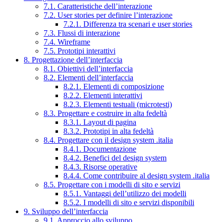
7.1. Caratteristiche dell’interazione
7.2. User stories per definire l’interazione
7.2.1. Differenza tra scenari e user stories
7.3. Flussi di interazione
7.4. Wireframe
7.5. Prototipi interattivi
8. Progettazione dell’interfaccia
8.1. Obiettivi dell’interfaccia
8.2. Elementi dell’interfaccia
8.2.1. Elementi di composizione
8.2.2. Elementi interattivi
8.2.3. Elementi testuali (microtesti)
8.3. Progettare e costruire in alta fedeltà
8.3.1. Layout di pagina
8.3.2. Prototipi in alta fedeltà
8.4. Progettare con il design system .italia
8.4.1. Documentazione
8.4.2. Benefici del design system
8.4.3. Risorse operative
8.4.4. Come contribuire al design system .italia
8.5. Progettare con i modelli di sito e servizi
8.5.1. Vantaggi dell’utilizzo dei modelli
8.5.2. I modelli di sito e servizi disponibili
9. Sviluppo dell’interfaccia
9.1. Approccio allo sviluppo