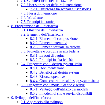
7.1. Caratteristiche dell’interazione
7.2. User stories per definire l’interazione
7.2.1. Differenza tra scenari e user stories
7.3. Flussi di interazione
7.4. Wireframe
7.5. Prototipi interattivi
8. Progettazione dell’interfaccia
8.1. Obiettivi dell’interfaccia
8.2. Elementi dell’interfaccia
8.2.1. Elementi di composizione
8.2.2. Elementi interattivi
8.2.3. Elementi testuali (microtesti)
8.3. Progettare e costruire in alta fedeltà
8.3.1. Layout di pagina
8.3.2. Prototipi in alta fedeltà
8.4. Progettare con il design system .italia
8.4.1. Documentazione
8.4.2. Benefici del design system
8.4.3. Risorse operative
8.4.4. Come contribuire al design system .italia
8.5. Progettare con i modelli di sito e servizi
8.5.1. Vantaggi dell’utilizzo dei modelli
8.5.2. I modelli di sito e servizi disponibili
9. Sviluppo dell’interfaccia
9.1. Approccio allo sviluppo