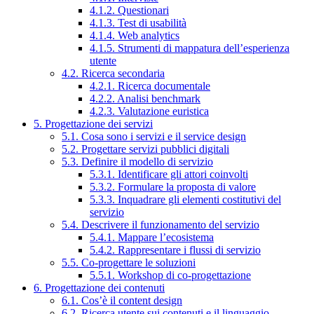
4.1.2. Questionari
4.1.3. Test di usabilità
4.1.4. Web analytics
4.1.5. Strumenti di mappatura dell’esperienza
utente
4.2. Ricerca secondaria
4.2.1. Ricerca documentale
4.2.2. Analisi benchmark
4.2.3. Valutazione euristica
5. Progettazione dei servizi
5.1. Cosa sono i servizi e il service design
5.2. Progettare servizi pubblici digitali
5.3. Definire il modello di servizio
5.3.1. Identificare gli attori coinvolti
5.3.2. Formulare la proposta di valore
5.3.3. Inquadrare gli elementi costitutivi del
servizio
5.4. Descrivere il funzionamento del servizio
5.4.1. Mappare l’ecosistema
5.4.2. Rappresentare i flussi di servizio
5.5. Co-progettare le soluzioni
5.5.1. Workshop di co-progettazione
6. Progettazione dei contenuti
6.1. Cos’è il content design
6.2. Ricerca utente sui contenuti e il linguaggio