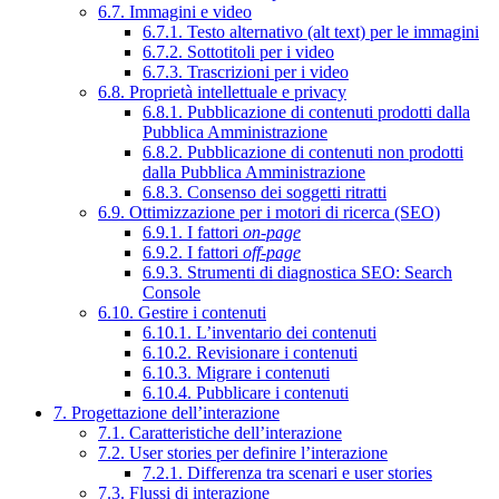
6.7. Immagini e video
6.7.1. Testo alternativo (alt text) per le immagini
6.7.2. Sottotitoli per i video
6.7.3. Trascrizioni per i video
6.8. Proprietà intellettuale e privacy
6.8.1. Pubblicazione di contenuti prodotti dalla
Pubblica Amministrazione
6.8.2. Pubblicazione di contenuti non prodotti
dalla Pubblica Amministrazione
6.8.3. Consenso dei soggetti ritratti
6.9. Ottimizzazione per i motori di ricerca (SEO)
6.9.1. I fattori
on-page
6.9.2. I fattori
off-page
6.9.3. Strumenti di diagnostica SEO: Search
Console
6.10. Gestire i contenuti
6.10.1. L’inventario dei contenuti
6.10.2. Revisionare i contenuti
6.10.3. Migrare i contenuti
6.10.4. Pubblicare i contenuti
7. Progettazione dell’interazione
7.1. Caratteristiche dell’interazione
7.2. User stories per definire l’interazione
7.2.1. Differenza tra scenari e user stories
7.3. Flussi di interazione