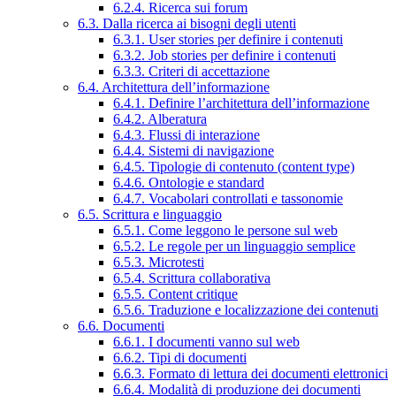
6.2.4. Ricerca sui forum
6.3. Dalla ricerca ai bisogni degli utenti
6.3.1. User stories per definire i contenuti
6.3.2. Job stories per definire i contenuti
6.3.3. Criteri di accettazione
6.4. Architettura dell’informazione
6.4.1. Definire l’architettura dell’informazione
6.4.2. Alberatura
6.4.3. Flussi di interazione
6.4.4. Sistemi di navigazione
6.4.5. Tipologie di contenuto (content type)
6.4.6. Ontologie e standard
6.4.7. Vocabolari controllati e tassonomie
6.5. Scrittura e linguaggio
6.5.1. Come leggono le persone sul web
6.5.2. Le regole per un linguaggio semplice
6.5.3. Microtesti
6.5.4. Scrittura collaborativa
6.5.5. Content critique
6.5.6. Traduzione e localizzazione dei contenuti
6.6. Documenti
6.6.1. I documenti vanno sul web
6.6.2. Tipi di documenti
6.6.3. Formato di lettura dei documenti elettronici
6.6.4. Modalità di produzione dei documenti