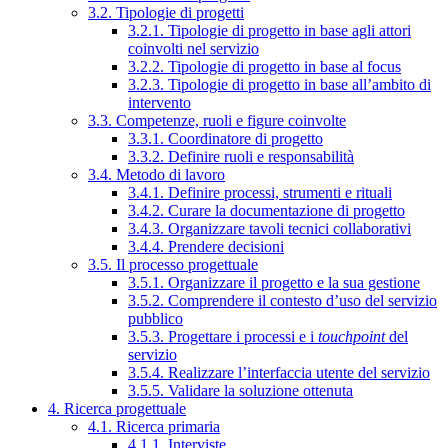
3.2. Tipologie di progetti
3.2.1. Tipologie di progetto in base agli attori
coinvolti nel servizio
3.2.2. Tipologie di progetto in base al focus
3.2.3. Tipologie di progetto in base all’ambito di
intervento
3.3. Competenze, ruoli e figure coinvolte
3.3.1. Coordinatore di progetto
3.3.2. Definire ruoli e responsabilità
3.4. Metodo di lavoro
3.4.1. Definire processi, strumenti e rituali
3.4.2. Curare la documentazione di progetto
3.4.3. Organizzare tavoli tecnici collaborativi
3.4.4. Prendere decisioni
3.5. Il processo progettuale
3.5.1. Organizzare il progetto e la sua gestione
3.5.2. Comprendere il contesto d’uso del servizio
pubblico
3.5.3. Progettare i processi e i
touchpoint
del
servizio
3.5.4. Realizzare l’interfaccia utente del servizio
3.5.5. Validare la soluzione ottenuta
4. Ricerca progettuale
4.1. Ricerca primaria
4.1.1. Interviste