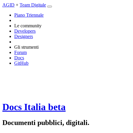
AGID
+
Team Digitale
Piano Triennale
Le community
Developers
Designers
Gli strumenti
Forum
Docs
GitHub
Docs Italia
beta
Documenti pubblici, digitali.