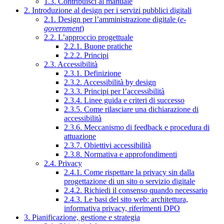
1.3. Contribuisci al manuale
2. Introduzione al design per i servizi pubblici digitali
2.1. Design per l’amministrazione digitale (
e-
government
)
2.2. L’approccio progettuale
2.2.1. Buone pratiche
2.2.2. Principi
2.3. Accessibilità
2.3.1. Definizione
2.3.2. Accessibilità by design
2.3.3. Principi per l’accessibilità
2.3.4. Linee guida e criteri di successo
2.3.5. Come rilasciare una dichiarazione di
accessibilità
2.3.6. Meccanismo di feedback e procedura di
attuazione
2.3.7. Obiettivi accessibilità
2.3.8. Normativa e approfondimenti
2.4. Privacy
2.4.1. Come rispettare la privacy sin dalla
progettazione di un sito o servizio digitale
2.4.2. Richiedi il consenso quando necessario
2.4.3. Le basi del sito web: architettura,
informativa privacy, riferimenti DPO
3. Pianificazione, gestione e strategia