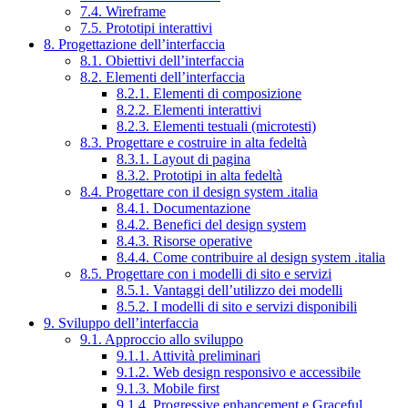
7.4. Wireframe
7.5. Prototipi interattivi
8. Progettazione dell’interfaccia
8.1. Obiettivi dell’interfaccia
8.2. Elementi dell’interfaccia
8.2.1. Elementi di composizione
8.2.2. Elementi interattivi
8.2.3. Elementi testuali (microtesti)
8.3. Progettare e costruire in alta fedeltà
8.3.1. Layout di pagina
8.3.2. Prototipi in alta fedeltà
8.4. Progettare con il design system .italia
8.4.1. Documentazione
8.4.2. Benefici del design system
8.4.3. Risorse operative
8.4.4. Come contribuire al design system .italia
8.5. Progettare con i modelli di sito e servizi
8.5.1. Vantaggi dell’utilizzo dei modelli
8.5.2. I modelli di sito e servizi disponibili
9. Sviluppo dell’interfaccia
9.1. Approccio allo sviluppo
9.1.1. Attività preliminari
9.1.2. Web design responsivo e accessibile
9.1.3. Mobile first
9.1.4. Progressive enhancement e Graceful