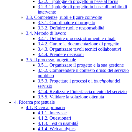
3.2.2. Tipologie di progetto in base al focus
3.2.3. Tipologie di progetto in base all’ambito di
intervento
3.3. Competenze, ruoli e figure coinvolte
3.3.1. Coordinatore di progetto
3.3.2. Definire ruoli e responsabilità
3.4. Metodo di lavoro
3.4.1. Definire processi, strumenti e rituali
3.4.2. Curare la documentazione di progetto
3.4.3. Organizzare tavoli tecnici collaborativi
3.4.4. Prendere decisioni
3.5. Il processo progettuale
3.5.1. Organizzare il progetto e la sua gestione
3.5.2. Comprendere il contesto d’uso del servizio
pubblico
3.5.3. Progettare i processi e i
touchpoint
del
servizio
3.5.4. Realizzare l’interfaccia utente del servizio
3.5.5. Validare la soluzione ottenuta
4. Ricerca progettuale
4.1. Ricerca primaria
4.1.1. Interviste
4.1.2. Questionari
4.1.3. Test di usabilità
4.1.4. Web analytics