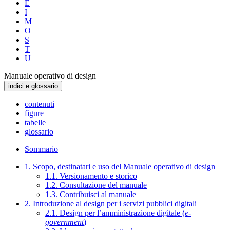
E
I
M
O
S
T
U
Manuale operativo di design
indici e glossario
contenuti
figure
tabelle
glossario
Sommario
1. Scopo, destinatari e uso del Manuale operativo di design
1.1. Versionamento e storico
1.2. Consultazione del manuale
1.3. Contribuisci al manuale
2. Introduzione al design per i servizi pubblici digitali
2.1. Design per l’amministrazione digitale (
e-
government
)