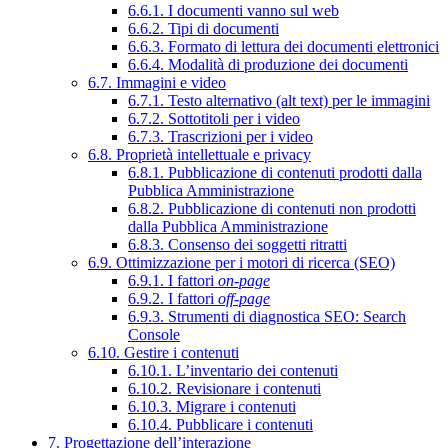
6.6.1. I documenti vanno sul web
6.6.2. Tipi di documenti
6.6.3. Formato di lettura dei documenti elettronici
6.6.4. Modalità di produzione dei documenti
6.7. Immagini e video
6.7.1. Testo alternativo (alt text) per le immagini
6.7.2. Sottotitoli per i video
6.7.3. Trascrizioni per i video
6.8. Proprietà intellettuale e privacy
6.8.1. Pubblicazione di contenuti prodotti dalla
Pubblica Amministrazione
6.8.2. Pubblicazione di contenuti non prodotti
dalla Pubblica Amministrazione
6.8.3. Consenso dei soggetti ritratti
6.9. Ottimizzazione per i motori di ricerca (SEO)
6.9.1. I fattori
on-page
6.9.2. I fattori
off-page
6.9.3. Strumenti di diagnostica SEO: Search
Console
6.10. Gestire i contenuti
6.10.1. L’inventario dei contenuti
6.10.2. Revisionare i contenuti
6.10.3. Migrare i contenuti
6.10.4. Pubblicare i contenuti
7. Progettazione dell’interazione