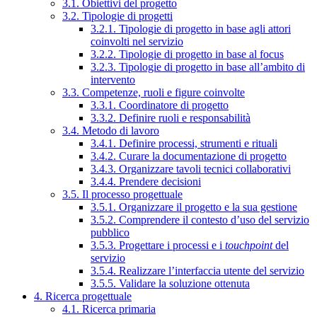
3.1. Obiettivi del progetto
3.2. Tipologie di progetti
3.2.1. Tipologie di progetto in base agli attori
coinvolti nel servizio
3.2.2. Tipologie di progetto in base al focus
3.2.3. Tipologie di progetto in base all’ambito di
intervento
3.3. Competenze, ruoli e figure coinvolte
3.3.1. Coordinatore di progetto
3.3.2. Definire ruoli e responsabilità
3.4. Metodo di lavoro
3.4.1. Definire processi, strumenti e rituali
3.4.2. Curare la documentazione di progetto
3.4.3. Organizzare tavoli tecnici collaborativi
3.4.4. Prendere decisioni
3.5. Il processo progettuale
3.5.1. Organizzare il progetto e la sua gestione
3.5.2. Comprendere il contesto d’uso del servizio
pubblico
3.5.3. Progettare i processi e i
touchpoint
del
servizio
3.5.4. Realizzare l’interfaccia utente del servizio
3.5.5. Validare la soluzione ottenuta
4. Ricerca progettuale
4.1. Ricerca primaria