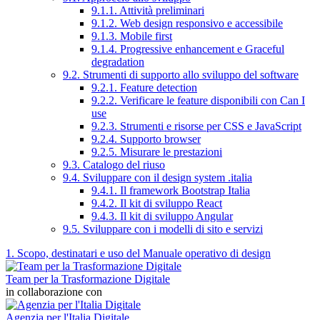
9.1.1. Attività preliminari
9.1.2. Web design responsivo e accessibile
9.1.3. Mobile first
9.1.4. Progressive enhancement e Graceful
degradation
9.2. Strumenti di supporto allo sviluppo del software
9.2.1. Feature detection
9.2.2. Verificare le feature disponibili con Can I
use
9.2.3. Strumenti e risorse per CSS e JavaScript
9.2.4. Supporto browser
9.2.5. Misurare le prestazioni
9.3. Catalogo del riuso
9.4. Sviluppare con il design system .italia
9.4.1. Il framework Bootstrap Italia
9.4.2. Il kit di sviluppo React
9.4.3. Il kit di sviluppo Angular
9.5. Sviluppare con i modelli di sito e servizi
1. Scopo, destinatari e uso del Manuale operativo di design
Team per la Trasformazione Digitale
in collaborazione con
Agenzia per l'Italia Digitale