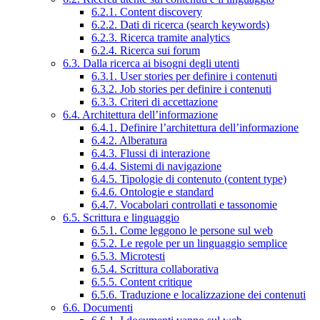
6.2.1. Content discovery
6.2.2. Dati di ricerca (search keywords)
6.2.3. Ricerca tramite analytics
6.2.4. Ricerca sui forum
6.3. Dalla ricerca ai bisogni degli utenti
6.3.1. User stories per definire i contenuti
6.3.2. Job stories per definire i contenuti
6.3.3. Criteri di accettazione
6.4. Architettura dell’informazione
6.4.1. Definire l’architettura dell’informazione
6.4.2. Alberatura
6.4.3. Flussi di interazione
6.4.4. Sistemi di navigazione
6.4.5. Tipologie di contenuto (content type)
6.4.6. Ontologie e standard
6.4.7. Vocabolari controllati e tassonomie
6.5. Scrittura e linguaggio
6.5.1. Come leggono le persone sul web
6.5.2. Le regole per un linguaggio semplice
6.5.3. Microtesti
6.5.4. Scrittura collaborativa
6.5.5. Content critique
6.5.6. Traduzione e localizzazione dei contenuti
6.6. Documenti