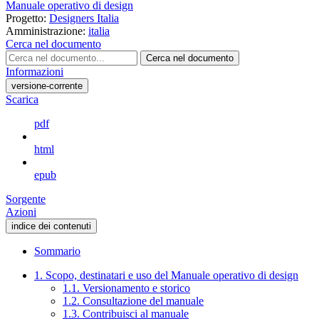
Manuale operativo di design
Progetto:
Designers Italia
Amministrazione:
italia
Cerca nel documento
Cerca nel documento
Informazioni
versione-corrente
Scarica
pdf
html
epub
Sorgente
Azioni
indice dei contenuti
Sommario
1. Scopo, destinatari e uso del Manuale operativo di design
1.1. Versionamento e storico
1.2. Consultazione del manuale
1.3. Contribuisci al manuale