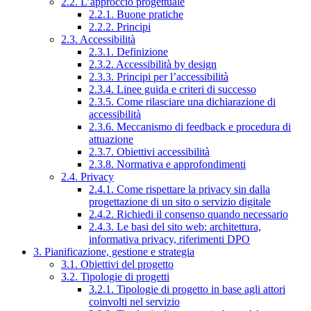
2.2. L’approccio progettuale
2.2.1. Buone pratiche
2.2.2. Principi
2.3. Accessibilità
2.3.1. Definizione
2.3.2. Accessibilità by design
2.3.3. Principi per l’accessibilità
2.3.4. Linee guida e criteri di successo
2.3.5. Come rilasciare una dichiarazione di
accessibilità
2.3.6. Meccanismo di feedback e procedura di
attuazione
2.3.7. Obiettivi accessibilità
2.3.8. Normativa e approfondimenti
2.4. Privacy
2.4.1. Come rispettare la privacy sin dalla
progettazione di un sito o servizio digitale
2.4.2. Richiedi il consenso quando necessario
2.4.3. Le basi del sito web: architettura,
informativa privacy, riferimenti DPO
3. Pianificazione, gestione e strategia
3.1. Obiettivi del progetto
3.2. Tipologie di progetti
3.2.1. Tipologie di progetto in base agli attori
coinvolti nel servizio