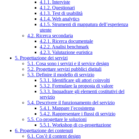
4.1.1. Interviste
4.1.2. Questionari
4.1.3. Test di usabilità
4.1.4. Web analytics
4.1.5. Strumenti di mappatura dell’esperienza
utente
4.2. Ricerca secondaria
4.2.1. Ricerca documentale
4.2.2. Analisi benchmark
4.2.3. Valutazione euristica
5. Progettazione dei servizi
5.1. Cosa sono i servizi e il service design
5.2. Progettare servizi pubblici digitali
5.3. Definire il modello di servizio
5.3.1. Identificare gli attori coinvolti
5.3.2. Formulare la proposta di valore
5.3.3. Inquadrare gli elementi costitutivi del
servizio
5.4. Descrivere il funzionamento del servizio
5.4.1. Mappare l’ecosistema
5.4.2. Rappresentare i flussi di servizio
5.5. Co-progettare le soluzioni
5.5.1. Workshop di co-progettazione
6. Progettazione dei contenuti
6.1. Cos’è il content design