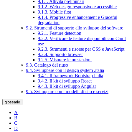
9.1.1. Attività preliminari
9.1.2. Web design responsivo e accessibile
9.1.3. Mobile first
9.1.4. Progressive enhancement e Graceful
degradation
9.2. Strumenti di supporto allo sviluppo del software
9.2.1. Feature detection
9.2.2. Verificare le feature disponibili con Can I
use
9.2.3. Strumenti e risorse per CSS e JavaScript
9.2.4. Supporto browser
9.2.5. Misurare le prestazioni
9.3. Catalogo del riuso
9.4. Sviluppare con il design system .italia
9.4.1. Il framework Bootstrap Italia
9.4.2. Il kit di sviluppo React
9.4.3. Il kit di sviluppo Angular
9.5. Sviluppare con i modelli di sito e servizi
glossario
A
B
C
D