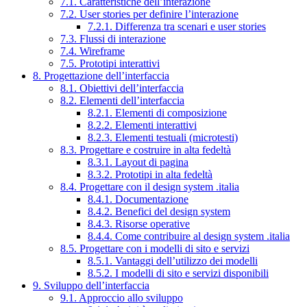
7.1. Caratteristiche dell’interazione
7.2. User stories per definire l’interazione
7.2.1. Differenza tra scenari e user stories
7.3. Flussi di interazione
7.4. Wireframe
7.5. Prototipi interattivi
8. Progettazione dell’interfaccia
8.1. Obiettivi dell’interfaccia
8.2. Elementi dell’interfaccia
8.2.1. Elementi di composizione
8.2.2. Elementi interattivi
8.2.3. Elementi testuali (microtesti)
8.3. Progettare e costruire in alta fedeltà
8.3.1. Layout di pagina
8.3.2. Prototipi in alta fedeltà
8.4. Progettare con il design system .italia
8.4.1. Documentazione
8.4.2. Benefici del design system
8.4.3. Risorse operative
8.4.4. Come contribuire al design system .italia
8.5. Progettare con i modelli di sito e servizi
8.5.1. Vantaggi dell’utilizzo dei modelli
8.5.2. I modelli di sito e servizi disponibili
9. Sviluppo dell’interfaccia
9.1. Approccio allo sviluppo