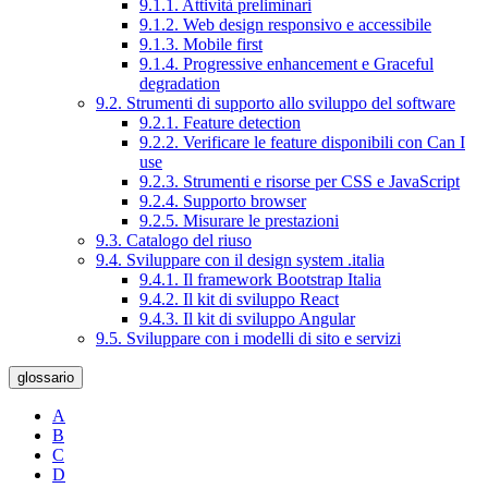
9.1.1. Attività preliminari
9.1.2. Web design responsivo e accessibile
9.1.3. Mobile first
9.1.4. Progressive enhancement e Graceful
degradation
9.2. Strumenti di supporto allo sviluppo del software
9.2.1. Feature detection
9.2.2. Verificare le feature disponibili con Can I
use
9.2.3. Strumenti e risorse per CSS e JavaScript
9.2.4. Supporto browser
9.2.5. Misurare le prestazioni
9.3. Catalogo del riuso
9.4. Sviluppare con il design system .italia
9.4.1. Il framework Bootstrap Italia
9.4.2. Il kit di sviluppo React
9.4.3. Il kit di sviluppo Angular
9.5. Sviluppare con i modelli di sito e servizi
glossario
A
B
C
D