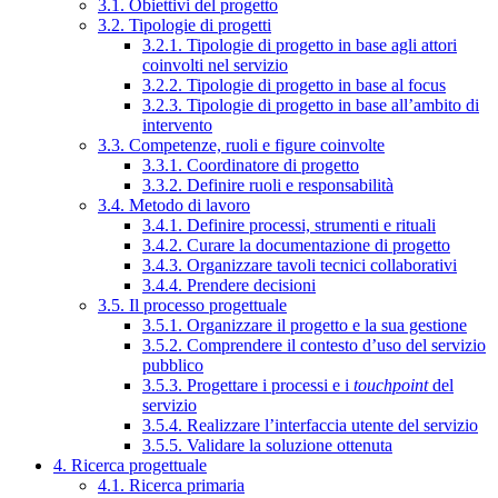
3.1. Obiettivi del progetto
3.2. Tipologie di progetti
3.2.1. Tipologie di progetto in base agli attori
coinvolti nel servizio
3.2.2. Tipologie di progetto in base al focus
3.2.3. Tipologie di progetto in base all’ambito di
intervento
3.3. Competenze, ruoli e figure coinvolte
3.3.1. Coordinatore di progetto
3.3.2. Definire ruoli e responsabilità
3.4. Metodo di lavoro
3.4.1. Definire processi, strumenti e rituali
3.4.2. Curare la documentazione di progetto
3.4.3. Organizzare tavoli tecnici collaborativi
3.4.4. Prendere decisioni
3.5. Il processo progettuale
3.5.1. Organizzare il progetto e la sua gestione
3.5.2. Comprendere il contesto d’uso del servizio
pubblico
3.5.3. Progettare i processi e i
touchpoint
del
servizio
3.5.4. Realizzare l’interfaccia utente del servizio
3.5.5. Validare la soluzione ottenuta
4. Ricerca progettuale
4.1. Ricerca primaria