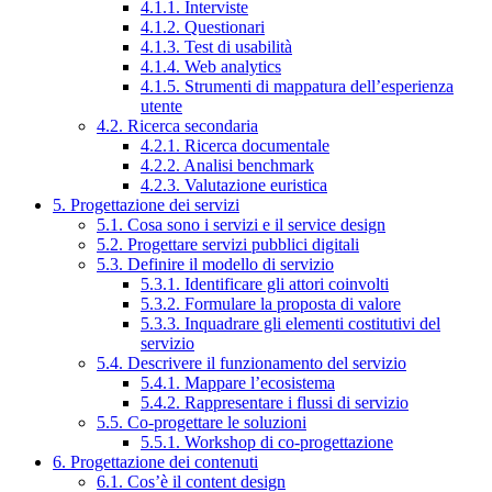
4.1.1. Interviste
4.1.2. Questionari
4.1.3. Test di usabilità
4.1.4. Web analytics
4.1.5. Strumenti di mappatura dell’esperienza
utente
4.2. Ricerca secondaria
4.2.1. Ricerca documentale
4.2.2. Analisi benchmark
4.2.3. Valutazione euristica
5. Progettazione dei servizi
5.1. Cosa sono i servizi e il service design
5.2. Progettare servizi pubblici digitali
5.3. Definire il modello di servizio
5.3.1. Identificare gli attori coinvolti
5.3.2. Formulare la proposta di valore
5.3.3. Inquadrare gli elementi costitutivi del
servizio
5.4. Descrivere il funzionamento del servizio
5.4.1. Mappare l’ecosistema
5.4.2. Rappresentare i flussi di servizio
5.5. Co-progettare le soluzioni
5.5.1. Workshop di co-progettazione
6. Progettazione dei contenuti
6.1. Cos’è il content design