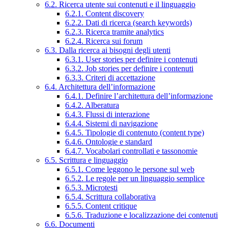
6.2. Ricerca utente sui contenuti e il linguaggio
6.2.1. Content discovery
6.2.2. Dati di ricerca (search keywords)
6.2.3. Ricerca tramite analytics
6.2.4. Ricerca sui forum
6.3. Dalla ricerca ai bisogni degli utenti
6.3.1. User stories per definire i contenuti
6.3.2. Job stories per definire i contenuti
6.3.3. Criteri di accettazione
6.4. Architettura dell’informazione
6.4.1. Definire l’architettura dell’informazione
6.4.2. Alberatura
6.4.3. Flussi di interazione
6.4.4. Sistemi di navigazione
6.4.5. Tipologie di contenuto (content type)
6.4.6. Ontologie e standard
6.4.7. Vocabolari controllati e tassonomie
6.5. Scrittura e linguaggio
6.5.1. Come leggono le persone sul web
6.5.2. Le regole per un linguaggio semplice
6.5.3. Microtesti
6.5.4. Scrittura collaborativa
6.5.5. Content critique
6.5.6. Traduzione e localizzazione dei contenuti
6.6. Documenti