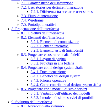
7.1. Caratteristiche dell’interazione
7.2. User stories per definire l’interazione
7.2.1. Differenza tra scenari e user stories
7.3. Flussi di interazione
7.4. Wireframe
7.5. Prototipi interattivi
8. Progettazione dell’interfaccia
8.1. Obiettivi dell’interfaccia
8.2. Elementi dell’interfaccia
8.2.1. Elementi di composizione
8.2.2. Elementi interattivi
8.2.3. Elementi testuali (microtesti)
8.3. Progettare e costruire in alta fedeltà
8.3.1. Layout di pagina
8.3.2. Prototipi in alta fedeltà
8.4. Progettare con il design system .italia
8.4.1. Documentazione
8.4.2. Benefici del design system
8.4.3. Risorse operative
8.4.4. Come contribuire al design system .italia
8.5. Progettare con i modelli di sito e servizi
8.5.1. Vantaggi dell’utilizzo dei modelli
8.5.2. I modelli di sito e servizi disponibili
9. Sviluppo dell’interfaccia
9.1. Approccio allo sviluppo