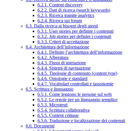
6.2.1. Content discovery
6.2.2. Dati di ricerca (search keywords)
6.2.3. Ricerca tramite analytics
6.2.4. Ricerca sui forum
6.3. Dalla ricerca ai bisogni degli utenti
6.3.1. User stories per definire i contenuti
6.3.2. Job stories per definire i contenuti
6.3.3. Criteri di accettazione
6.4. Architettura dell’informazione
6.4.1. Definire l’architettura dell’informazione
6.4.2. Alberatura
6.4.3. Flussi di interazione
6.4.4. Sistemi di navigazione
6.4.5. Tipologie di contenuto (content type)
6.4.6. Ontologie e standard
6.4.7. Vocabolari controllati e tassonomie
6.5. Scrittura e linguaggio
6.5.1. Come leggono le persone sul web
6.5.2. Le regole per un linguaggio semplice
6.5.3. Microtesti
6.5.4. Scrittura collaborativa
6.5.5. Content critique
6.5.6. Traduzione e localizzazione dei contenuti
6.6. Documenti