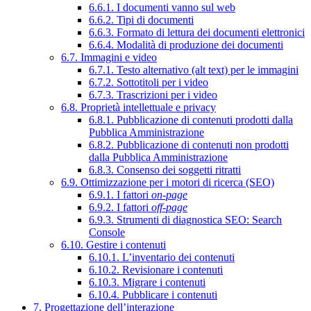
6.6.1. I documenti vanno sul web
6.6.2. Tipi di documenti
6.6.3. Formato di lettura dei documenti elettronici
6.6.4. Modalità di produzione dei documenti
6.7. Immagini e video
6.7.1. Testo alternativo (alt text) per le immagini
6.7.2. Sottotitoli per i video
6.7.3. Trascrizioni per i video
6.8. Proprietà intellettuale e privacy
6.8.1. Pubblicazione di contenuti prodotti dalla
Pubblica Amministrazione
6.8.2. Pubblicazione di contenuti non prodotti
dalla Pubblica Amministrazione
6.8.3. Consenso dei soggetti ritratti
6.9. Ottimizzazione per i motori di ricerca (SEO)
6.9.1. I fattori
on-page
6.9.2. I fattori
off-page
6.9.3. Strumenti di diagnostica SEO: Search
Console
6.10. Gestire i contenuti
6.10.1. L’inventario dei contenuti
6.10.2. Revisionare i contenuti
6.10.3. Migrare i contenuti
6.10.4. Pubblicare i contenuti
7. Progettazione dell’interazione