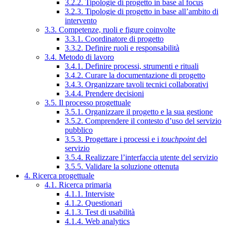
3.2.2. Tipologie di progetto in base al focus
3.2.3. Tipologie di progetto in base all’ambito di
intervento
3.3. Competenze, ruoli e figure coinvolte
3.3.1. Coordinatore di progetto
3.3.2. Definire ruoli e responsabilità
3.4. Metodo di lavoro
3.4.1. Definire processi, strumenti e rituali
3.4.2. Curare la documentazione di progetto
3.4.3. Organizzare tavoli tecnici collaborativi
3.4.4. Prendere decisioni
3.5. Il processo progettuale
3.5.1. Organizzare il progetto e la sua gestione
3.5.2. Comprendere il contesto d’uso del servizio
pubblico
3.5.3. Progettare i processi e i
touchpoint
del
servizio
3.5.4. Realizzare l’interfaccia utente del servizio
3.5.5. Validare la soluzione ottenuta
4. Ricerca progettuale
4.1. Ricerca primaria
4.1.1. Interviste
4.1.2. Questionari
4.1.3. Test di usabilità
4.1.4. Web analytics