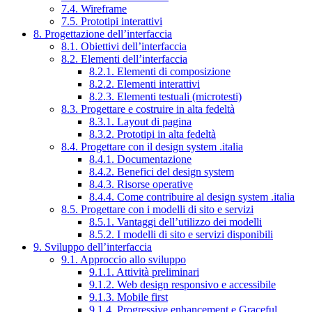
7.4. Wireframe
7.5. Prototipi interattivi
8. Progettazione dell’interfaccia
8.1. Obiettivi dell’interfaccia
8.2. Elementi dell’interfaccia
8.2.1. Elementi di composizione
8.2.2. Elementi interattivi
8.2.3. Elementi testuali (microtesti)
8.3. Progettare e costruire in alta fedeltà
8.3.1. Layout di pagina
8.3.2. Prototipi in alta fedeltà
8.4. Progettare con il design system .italia
8.4.1. Documentazione
8.4.2. Benefici del design system
8.4.3. Risorse operative
8.4.4. Come contribuire al design system .italia
8.5. Progettare con i modelli di sito e servizi
8.5.1. Vantaggi dell’utilizzo dei modelli
8.5.2. I modelli di sito e servizi disponibili
9. Sviluppo dell’interfaccia
9.1. Approccio allo sviluppo
9.1.1. Attività preliminari
9.1.2. Web design responsivo e accessibile
9.1.3. Mobile first
9.1.4. Progressive enhancement e Graceful