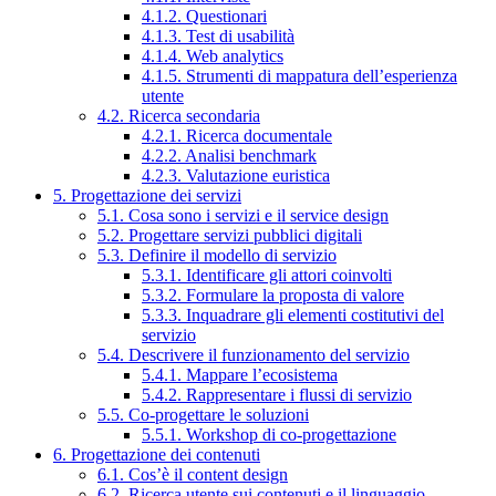
4.1.2. Questionari
4.1.3. Test di usabilità
4.1.4. Web analytics
4.1.5. Strumenti di mappatura dell’esperienza
utente
4.2. Ricerca secondaria
4.2.1. Ricerca documentale
4.2.2. Analisi benchmark
4.2.3. Valutazione euristica
5. Progettazione dei servizi
5.1. Cosa sono i servizi e il service design
5.2. Progettare servizi pubblici digitali
5.3. Definire il modello di servizio
5.3.1. Identificare gli attori coinvolti
5.3.2. Formulare la proposta di valore
5.3.3. Inquadrare gli elementi costitutivi del
servizio
5.4. Descrivere il funzionamento del servizio
5.4.1. Mappare l’ecosistema
5.4.2. Rappresentare i flussi di servizio
5.5. Co-progettare le soluzioni
5.5.1. Workshop di co-progettazione
6. Progettazione dei contenuti
6.1. Cos’è il content design
6.2. Ricerca utente sui contenuti e il linguaggio