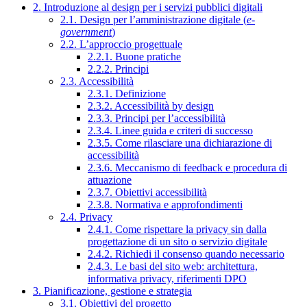
2. Introduzione al design per i servizi pubblici digitali
2.1. Design per l’amministrazione digitale (
e-
government
)
2.2. L’approccio progettuale
2.2.1. Buone pratiche
2.2.2. Principi
2.3. Accessibilità
2.3.1. Definizione
2.3.2. Accessibilità by design
2.3.3. Principi per l’accessibilità
2.3.4. Linee guida e criteri di successo
2.3.5. Come rilasciare una dichiarazione di
accessibilità
2.3.6. Meccanismo di feedback e procedura di
attuazione
2.3.7. Obiettivi accessibilità
2.3.8. Normativa e approfondimenti
2.4. Privacy
2.4.1. Come rispettare la privacy sin dalla
progettazione di un sito o servizio digitale
2.4.2. Richiedi il consenso quando necessario
2.4.3. Le basi del sito web: architettura,
informativa privacy, riferimenti DPO
3. Pianificazione, gestione e strategia
3.1. Obiettivi del progetto