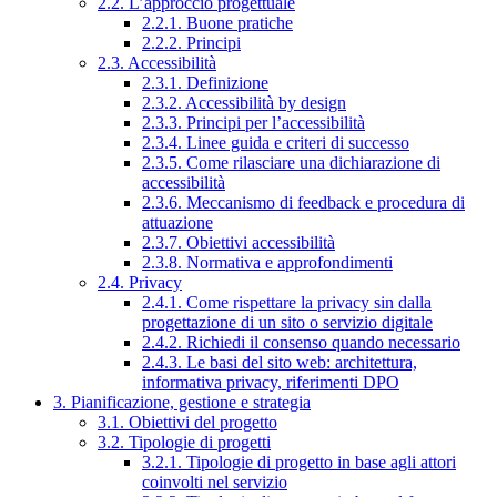
2.2. L’approccio progettuale
2.2.1. Buone pratiche
2.2.2. Principi
2.3. Accessibilità
2.3.1. Definizione
2.3.2. Accessibilità by design
2.3.3. Principi per l’accessibilità
2.3.4. Linee guida e criteri di successo
2.3.5. Come rilasciare una dichiarazione di
accessibilità
2.3.6. Meccanismo di feedback e procedura di
attuazione
2.3.7. Obiettivi accessibilità
2.3.8. Normativa e approfondimenti
2.4. Privacy
2.4.1. Come rispettare la privacy sin dalla
progettazione di un sito o servizio digitale
2.4.2. Richiedi il consenso quando necessario
2.4.3. Le basi del sito web: architettura,
informativa privacy, riferimenti DPO
3. Pianificazione, gestione e strategia
3.1. Obiettivi del progetto
3.2. Tipologie di progetti
3.2.1. Tipologie di progetto in base agli attori
coinvolti nel servizio