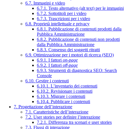
6.7. Immagini e video
6.7.1. Testo alternativo (alt text) per le immagini
6.7.2. Sottotitoli per i video
6.7.3. Trascrizioni per i video
6.8. Proprietà intellettuale e privacy
6.8.1. Pubblicazione di contenuti prodotti dalla
Pubblica Amministrazione
6.8.2. Pubblicazione di contenuti non prodotti
dalla Pubblica Amministrazione
6.8.3. Consenso dei soggetti ritratti
6.9. Ottimizzazione per i motori di ricerca (SEO)
6.9.1. I fattori
on-page
6.9.2. I fattori
off-page
6.9.3. Strumenti di diagnostica SEO: Search
Console
6.10. Gestire i contenuti
6.10.1. L’inventario dei contenuti
6.10.2. Revisionare i contenuti
6.10.3. Migrare i contenuti
6.10.4. Pubblicare i contenuti
7. Progettazione dell’interazione
7.1. Caratteristiche dell’interazione
7.2. User stories per definire l’interazione
7.2.1. Differenza tra scenari e user stories
7.3. Flussi di interazione