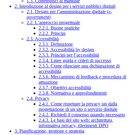
1.3. Contribuisci al manuale
2. Introduzione al design per i servizi pubblici digitali
2.1. Design per l’amministrazione digitale (
e-
government
)
2.2. L’approccio progettuale
2.2.1. Buone pratiche
2.2.2. Principi
2.3. Accessibilità
2.3.1. Definizione
2.3.2. Accessibilità by design
2.3.3. Principi per l’accessibilità
2.3.4. Linee guida e criteri di successo
2.3.5. Come rilasciare una dichiarazione di
accessibilità
2.3.6. Meccanismo di feedback e procedura di
attuazione
2.3.7. Obiettivi accessibilità
2.3.8. Normativa e approfondimenti
2.4. Privacy
2.4.1. Come rispettare la privacy sin dalla
progettazione di un sito o servizio digitale
2.4.2. Richiedi il consenso quando necessario
2.4.3. Le basi del sito web: architettura,
informativa privacy, riferimenti DPO
3. Pianificazione, gestione e strategia