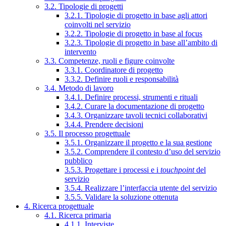
3.2. Tipologie di progetti
3.2.1. Tipologie di progetto in base agli attori
coinvolti nel servizio
3.2.2. Tipologie di progetto in base al focus
3.2.3. Tipologie di progetto in base all’ambito di
intervento
3.3. Competenze, ruoli e figure coinvolte
3.3.1. Coordinatore di progetto
3.3.2. Definire ruoli e responsabilità
3.4. Metodo di lavoro
3.4.1. Definire processi, strumenti e rituali
3.4.2. Curare la documentazione di progetto
3.4.3. Organizzare tavoli tecnici collaborativi
3.4.4. Prendere decisioni
3.5. Il processo progettuale
3.5.1. Organizzare il progetto e la sua gestione
3.5.2. Comprendere il contesto d’uso del servizio
pubblico
3.5.3. Progettare i processi e i
touchpoint
del
servizio
3.5.4. Realizzare l’interfaccia utente del servizio
3.5.5. Validare la soluzione ottenuta
4. Ricerca progettuale
4.1. Ricerca primaria
4.1.1. Interviste