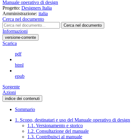
Manuale operativo di design
Progetto:
Designers Italia
Amministrazione:
italia
Cerca nel documento
Cerca nel documento
Informazioni
versione-corrente
Scarica
pdf
html
epub
Sorgente
Azioni
indice dei contenuti
Sommario
1. Scopo, destinatari e uso del Manuale operativo di design
1.1. Versionamento e storico
1.2. Consultazione del manuale
1.3. Contribuisci al manuale