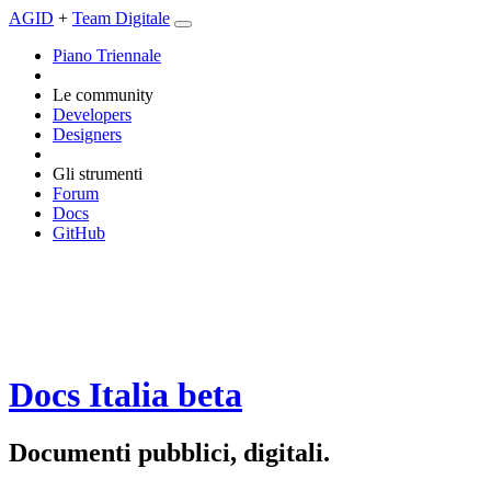
AGID
+
Team Digitale
Piano Triennale
Le community
Developers
Designers
Gli strumenti
Forum
Docs
GitHub
Docs Italia
beta
Documenti pubblici, digitali.