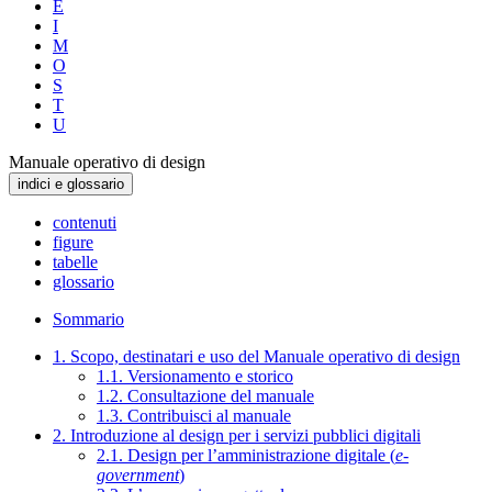
E
I
M
O
S
T
U
Manuale operativo di design
indici e glossario
contenuti
figure
tabelle
glossario
Sommario
1. Scopo, destinatari e uso del Manuale operativo di design
1.1. Versionamento e storico
1.2. Consultazione del manuale
1.3. Contribuisci al manuale
2. Introduzione al design per i servizi pubblici digitali
2.1. Design per l’amministrazione digitale (
e-
government
)