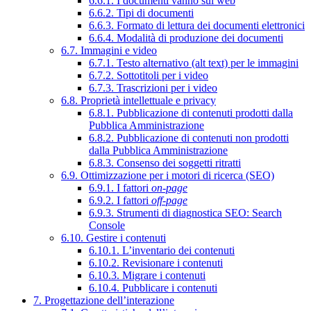
6.6.1. I documenti vanno sul web
6.6.2. Tipi di documenti
6.6.3. Formato di lettura dei documenti elettronici
6.6.4. Modalità di produzione dei documenti
6.7. Immagini e video
6.7.1. Testo alternativo (alt text) per le immagini
6.7.2. Sottotitoli per i video
6.7.3. Trascrizioni per i video
6.8. Proprietà intellettuale e privacy
6.8.1. Pubblicazione di contenuti prodotti dalla
Pubblica Amministrazione
6.8.2. Pubblicazione di contenuti non prodotti
dalla Pubblica Amministrazione
6.8.3. Consenso dei soggetti ritratti
6.9. Ottimizzazione per i motori di ricerca (SEO)
6.9.1. I fattori
on-page
6.9.2. I fattori
off-page
6.9.3. Strumenti di diagnostica SEO: Search
Console
6.10. Gestire i contenuti
6.10.1. L’inventario dei contenuti
6.10.2. Revisionare i contenuti
6.10.3. Migrare i contenuti
6.10.4. Pubblicare i contenuti
7. Progettazione dell’interazione