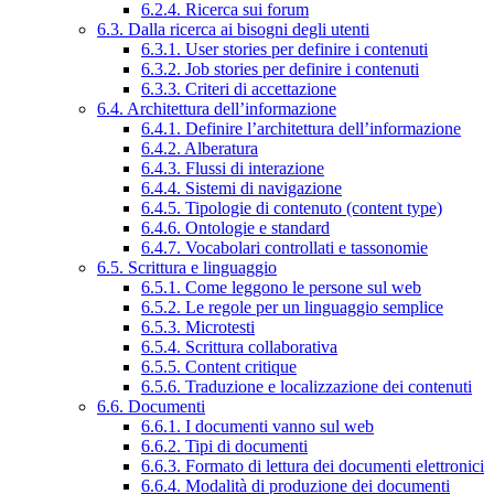
6.2.4. Ricerca sui forum
6.3. Dalla ricerca ai bisogni degli utenti
6.3.1. User stories per definire i contenuti
6.3.2. Job stories per definire i contenuti
6.3.3. Criteri di accettazione
6.4. Architettura dell’informazione
6.4.1. Definire l’architettura dell’informazione
6.4.2. Alberatura
6.4.3. Flussi di interazione
6.4.4. Sistemi di navigazione
6.4.5. Tipologie di contenuto (content type)
6.4.6. Ontologie e standard
6.4.7. Vocabolari controllati e tassonomie
6.5. Scrittura e linguaggio
6.5.1. Come leggono le persone sul web
6.5.2. Le regole per un linguaggio semplice
6.5.3. Microtesti
6.5.4. Scrittura collaborativa
6.5.5. Content critique
6.5.6. Traduzione e localizzazione dei contenuti
6.6. Documenti
6.6.1. I documenti vanno sul web
6.6.2. Tipi di documenti
6.6.3. Formato di lettura dei documenti elettronici
6.6.4. Modalità di produzione dei documenti