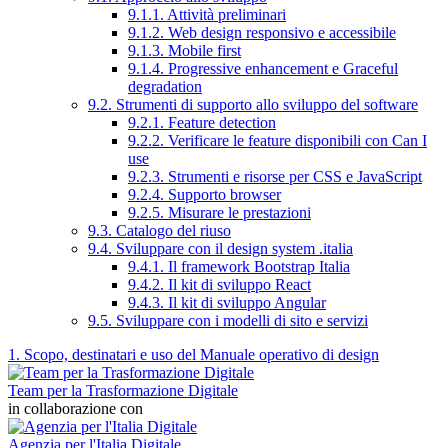
9.1.1. Attività preliminari
9.1.2. Web design responsivo e accessibile
9.1.3. Mobile first
9.1.4. Progressive enhancement e Graceful
degradation
9.2. Strumenti di supporto allo sviluppo del software
9.2.1. Feature detection
9.2.2. Verificare le feature disponibili con Can I
use
9.2.3. Strumenti e risorse per CSS e JavaScript
9.2.4. Supporto browser
9.2.5. Misurare le prestazioni
9.3. Catalogo del riuso
9.4. Sviluppare con il design system .italia
9.4.1. Il framework Bootstrap Italia
9.4.2. Il kit di sviluppo React
9.4.3. Il kit di sviluppo Angular
9.5. Sviluppare con i modelli di sito e servizi
1. Scopo, destinatari e uso del Manuale operativo di design
Team per la Trasformazione Digitale
in collaborazione con
Agenzia per l'Italia Digitale