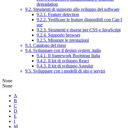
degradation
9.2. Strumenti di supporto allo sviluppo del software
9.2.1. Feature detection
9.2.2. Verificare le feature disponibili con Can I
use
9.2.3. Strumenti e risorse per CSS e JavaScript
9.2.4. Supporto browser
9.2.5. Misurare le prestazioni
9.3. Catalogo del riuso
9.4. Sviluppare con il design system .italia
9.4.1. Il framework Bootstrap Italia
9.4.2. Il kit di sviluppo React
9.4.3. Il kit di sviluppo Angular
9.5. Sviluppare con i modelli di sito e servizi
None
None
A
B
C
D
E
I
M