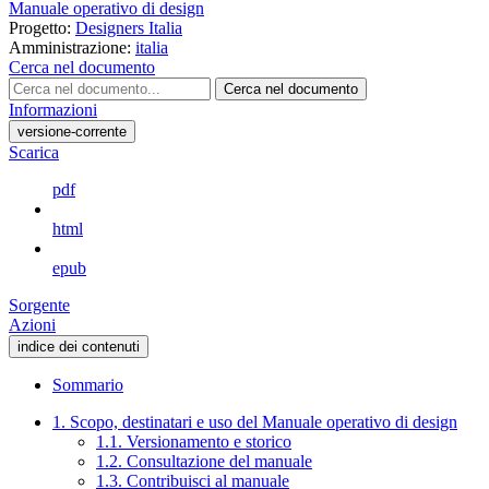
Manuale operativo di design
Progetto:
Designers Italia
Amministrazione:
italia
Cerca nel documento
Cerca nel documento
Informazioni
versione-corrente
Scarica
pdf
html
epub
Sorgente
Azioni
indice dei contenuti
Sommario
1. Scopo, destinatari e uso del Manuale operativo di design
1.1. Versionamento e storico
1.2. Consultazione del manuale
1.3. Contribuisci al manuale