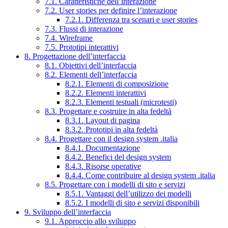
7.1. Caratteristiche dell’interazione
7.2. User stories per definire l’interazione
7.2.1. Differenza tra scenari e user stories
7.3. Flussi di interazione
7.4. Wireframe
7.5. Prototipi interattivi
8. Progettazione dell’interfaccia
8.1. Obiettivi dell’interfaccia
8.2. Elementi dell’interfaccia
8.2.1. Elementi di composizione
8.2.2. Elementi interattivi
8.2.3. Elementi testuali (microtesti)
8.3. Progettare e costruire in alta fedeltà
8.3.1. Layout di pagina
8.3.2. Prototipi in alta fedeltà
8.4. Progettare con il design system .italia
8.4.1. Documentazione
8.4.2. Benefici del design system
8.4.3. Risorse operative
8.4.4. Come contribuire al design system .italia
8.5. Progettare con i modelli di sito e servizi
8.5.1. Vantaggi dell’utilizzo dei modelli
8.5.2. I modelli di sito e servizi disponibili
9. Sviluppo dell’interfaccia
9.1. Approccio allo sviluppo