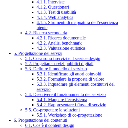
4.1.1. Interviste
4.1.2. Questionari
4.1.3. Test di usabilità
4.1.4. Web analytics
4.1.5. Strumenti di mappatura dell’esperienza
utente
4.2. Ricerca secondaria
4.2.1. Ricerca documentale
4.2.2. Analisi benchmark
4.2.3. Valutazione euristica
5. Progettazione dei servizi
5.1. Cosa sono i servizi e il service design
5.2. Progettare servizi pubblici digitali
5.3. Definire il modello di servizio
5.3.1. Identificare gli attori coinvolti
5.3.2. Formulare la proposta di valore
5.3.3. Inquadrare gli elementi costitutivi del
servizio
5.4. Descrivere il funzionamento del servizio
5.4.1. Mappare l’ecosistema
5.4.2. Rappresentare i flussi di servizio
5.5. Co-progettare le soluzioni
5.5.1. Workshop di co-progettazione
6. Progettazione dei contenuti
6.1. Cos’è il content design