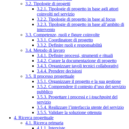
3.2. Tipologie di progetti
3.2.1. Tipologie di progetto in base agli attori
coinvolti nel servizio
3.2.2. Tipologie di progetto in base al focus
3.2.3. Tipologie di progetto in base all’ambito di
intervento
3.3. Competenze, ruoli e figure coinvolte
3.3.1. Coordinatore di progetto
3.3.2. Definire ruoli e responsabilità
3.4. Metodo di lavoro
3.4.1. Definire processi, strumenti e rituali
3.4.2. Curare la documentazione di progetto
3.4.3. Organizzare tavoli tecnici collaborativi
3.4.4. Prendere decisioni
3.5. Il processo progettuale
3.5.1. Organizzare il progetto e la sua gestione
3.5.2. Comprendere il contesto d’uso del servizio
pubblico
3.5.3. Progettare i processi e i
touchpoint
del
servizio
3.5.4. Realizzare l’interfaccia utente del servizio
3.5.5. Validare la soluzione ottenuta
4. Ricerca progettuale
4.1. Ricerca primaria
4.1.1. Interviste