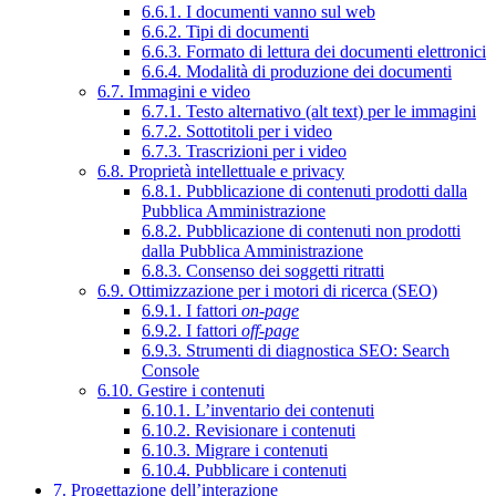
6.6.1. I documenti vanno sul web
6.6.2. Tipi di documenti
6.6.3. Formato di lettura dei documenti elettronici
6.6.4. Modalità di produzione dei documenti
6.7. Immagini e video
6.7.1. Testo alternativo (alt text) per le immagini
6.7.2. Sottotitoli per i video
6.7.3. Trascrizioni per i video
6.8. Proprietà intellettuale e privacy
6.8.1. Pubblicazione di contenuti prodotti dalla
Pubblica Amministrazione
6.8.2. Pubblicazione di contenuti non prodotti
dalla Pubblica Amministrazione
6.8.3. Consenso dei soggetti ritratti
6.9. Ottimizzazione per i motori di ricerca (SEO)
6.9.1. I fattori
on-page
6.9.2. I fattori
off-page
6.9.3. Strumenti di diagnostica SEO: Search
Console
6.10. Gestire i contenuti
6.10.1. L’inventario dei contenuti
6.10.2. Revisionare i contenuti
6.10.3. Migrare i contenuti
6.10.4. Pubblicare i contenuti
7. Progettazione dell’interazione