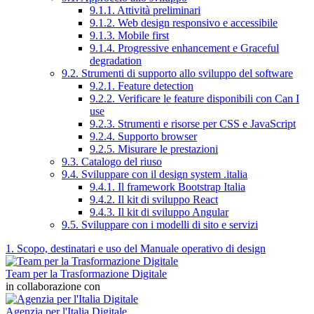
9.1.1. Attività preliminari
9.1.2. Web design responsivo e accessibile
9.1.3. Mobile first
9.1.4. Progressive enhancement e Graceful
degradation
9.2. Strumenti di supporto allo sviluppo del software
9.2.1. Feature detection
9.2.2. Verificare le feature disponibili con Can I
use
9.2.3. Strumenti e risorse per CSS e JavaScript
9.2.4. Supporto browser
9.2.5. Misurare le prestazioni
9.3. Catalogo del riuso
9.4. Sviluppare con il design system .italia
9.4.1. Il framework Bootstrap Italia
9.4.2. Il kit di sviluppo React
9.4.3. Il kit di sviluppo Angular
9.5. Sviluppare con i modelli di sito e servizi
1. Scopo, destinatari e uso del Manuale operativo di design
Team per la Trasformazione Digitale
in collaborazione con
Agenzia per l'Italia Digitale