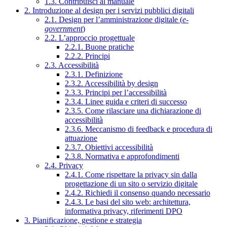
1.3. Contribuisci al manuale
2. Introduzione al design per i servizi pubblici digitali
2.1. Design per l’amministrazione digitale (
e-
government
)
2.2. L’approccio progettuale
2.2.1. Buone pratiche
2.2.2. Principi
2.3. Accessibilità
2.3.1. Definizione
2.3.2. Accessibilità by design
2.3.3. Principi per l’accessibilità
2.3.4. Linee guida e criteri di successo
2.3.5. Come rilasciare una dichiarazione di
accessibilità
2.3.6. Meccanismo di feedback e procedura di
attuazione
2.3.7. Obiettivi accessibilità
2.3.8. Normativa e approfondimenti
2.4. Privacy
2.4.1. Come rispettare la privacy sin dalla
progettazione di un sito o servizio digitale
2.4.2. Richiedi il consenso quando necessario
2.4.3. Le basi del sito web: architettura,
informativa privacy, riferimenti DPO
3. Pianificazione, gestione e strategia