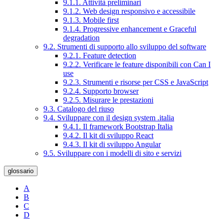
9.1.1. Attività preliminari
9.1.2. Web design responsivo e accessibile
9.1.3. Mobile first
9.1.4. Progressive enhancement e Graceful
degradation
9.2. Strumenti di supporto allo sviluppo del software
9.2.1. Feature detection
9.2.2. Verificare le feature disponibili con Can I
use
9.2.3. Strumenti e risorse per CSS e JavaScript
9.2.4. Supporto browser
9.2.5. Misurare le prestazioni
9.3. Catalogo del riuso
9.4. Sviluppare con il design system .italia
9.4.1. Il framework Bootstrap Italia
9.4.2. Il kit di sviluppo React
9.4.3. Il kit di sviluppo Angular
9.5. Sviluppare con i modelli di sito e servizi
glossario
A
B
C
D