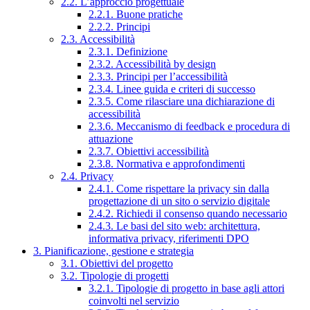
2.2. L’approccio progettuale
2.2.1. Buone pratiche
2.2.2. Principi
2.3. Accessibilità
2.3.1. Definizione
2.3.2. Accessibilità by design
2.3.3. Principi per l’accessibilità
2.3.4. Linee guida e criteri di successo
2.3.5. Come rilasciare una dichiarazione di
accessibilità
2.3.6. Meccanismo di feedback e procedura di
attuazione
2.3.7. Obiettivi accessibilità
2.3.8. Normativa e approfondimenti
2.4. Privacy
2.4.1. Come rispettare la privacy sin dalla
progettazione di un sito o servizio digitale
2.4.2. Richiedi il consenso quando necessario
2.4.3. Le basi del sito web: architettura,
informativa privacy, riferimenti DPO
3. Pianificazione, gestione e strategia
3.1. Obiettivi del progetto
3.2. Tipologie di progetti
3.2.1. Tipologie di progetto in base agli attori
coinvolti nel servizio