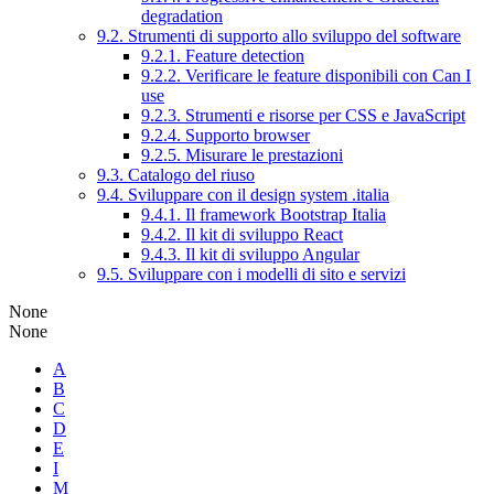
degradation
9.2. Strumenti di supporto allo sviluppo del software
9.2.1. Feature detection
9.2.2. Verificare le feature disponibili con Can I
use
9.2.3. Strumenti e risorse per CSS e JavaScript
9.2.4. Supporto browser
9.2.5. Misurare le prestazioni
9.3. Catalogo del riuso
9.4. Sviluppare con il design system .italia
9.4.1. Il framework Bootstrap Italia
9.4.2. Il kit di sviluppo React
9.4.3. Il kit di sviluppo Angular
9.5. Sviluppare con i modelli di sito e servizi
None
None
A
B
C
D
E
I
M