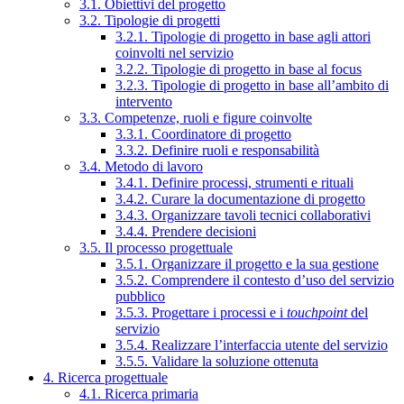
3.1. Obiettivi del progetto
3.2. Tipologie di progetti
3.2.1. Tipologie di progetto in base agli attori
coinvolti nel servizio
3.2.2. Tipologie di progetto in base al focus
3.2.3. Tipologie di progetto in base all’ambito di
intervento
3.3. Competenze, ruoli e figure coinvolte
3.3.1. Coordinatore di progetto
3.3.2. Definire ruoli e responsabilità
3.4. Metodo di lavoro
3.4.1. Definire processi, strumenti e rituali
3.4.2. Curare la documentazione di progetto
3.4.3. Organizzare tavoli tecnici collaborativi
3.4.4. Prendere decisioni
3.5. Il processo progettuale
3.5.1. Organizzare il progetto e la sua gestione
3.5.2. Comprendere il contesto d’uso del servizio
pubblico
3.5.3. Progettare i processi e i
touchpoint
del
servizio
3.5.4. Realizzare l’interfaccia utente del servizio
3.5.5. Validare la soluzione ottenuta
4. Ricerca progettuale
4.1. Ricerca primaria