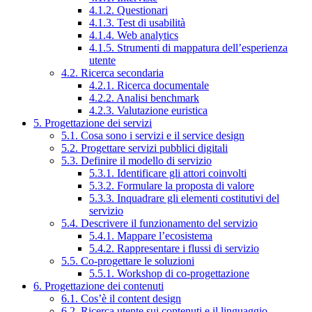
4.1.2. Questionari
4.1.3. Test di usabilità
4.1.4. Web analytics
4.1.5. Strumenti di mappatura dell’esperienza
utente
4.2. Ricerca secondaria
4.2.1. Ricerca documentale
4.2.2. Analisi benchmark
4.2.3. Valutazione euristica
5. Progettazione dei servizi
5.1. Cosa sono i servizi e il service design
5.2. Progettare servizi pubblici digitali
5.3. Definire il modello di servizio
5.3.1. Identificare gli attori coinvolti
5.3.2. Formulare la proposta di valore
5.3.3. Inquadrare gli elementi costitutivi del
servizio
5.4. Descrivere il funzionamento del servizio
5.4.1. Mappare l’ecosistema
5.4.2. Rappresentare i flussi di servizio
5.5. Co-progettare le soluzioni
5.5.1. Workshop di co-progettazione
6. Progettazione dei contenuti
6.1. Cos’è il content design
6.2. Ricerca utente sui contenuti e il linguaggio