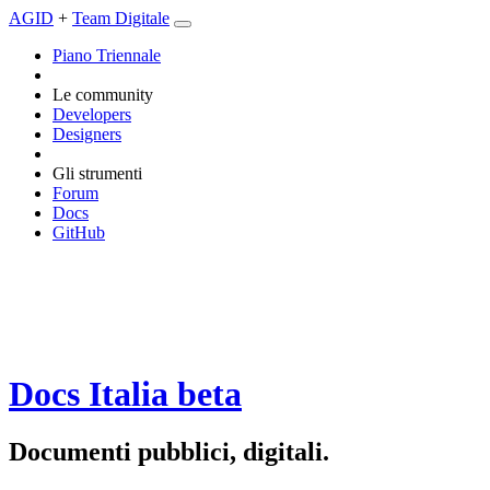
AGID
+
Team Digitale
Piano Triennale
Le community
Developers
Designers
Gli strumenti
Forum
Docs
GitHub
Docs Italia
beta
Documenti pubblici, digitali.