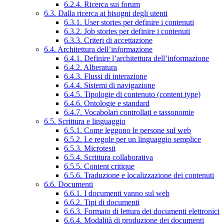
6.2.4. Ricerca sui forum
6.3. Dalla ricerca ai bisogni degli utenti
6.3.1. User stories per definire i contenuti
6.3.2. Job stories per definire i contenuti
6.3.3. Criteri di accettazione
6.4. Architettura dell’informazione
6.4.1. Definire l’architettura dell’informazione
6.4.2. Alberatura
6.4.3. Flussi di interazione
6.4.4. Sistemi di navigazione
6.4.5. Tipologie di contenuto (content type)
6.4.6. Ontologie e standard
6.4.7. Vocabolari controllati e tassonomie
6.5. Scrittura e linguaggio
6.5.1. Come leggono le persone sul web
6.5.2. Le regole per un linguaggio semplice
6.5.3. Microtesti
6.5.4. Scrittura collaborativa
6.5.5. Content critique
6.5.6. Traduzione e localizzazione dei contenuti
6.6. Documenti
6.6.1. I documenti vanno sul web
6.6.2. Tipi di documenti
6.6.3. Formato di lettura dei documenti elettronici
6.6.4. Modalità di produzione dei documenti