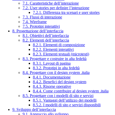
7.1. Caratteristiche dell’interazione
7.2. User stories per definire l’interazione
7.2.1. Differenza tra scenari e user stories
7.3. Flussi di interazione
7.4. Wireframe
7.5. Prototipi interattivi
8. Progettazione dell’interfaccia
8.1. Obiettivi dell’interfaccia
8.2. Elementi dell’interfaccia
8.2.1. Elementi di composizione
8.2.2. Elementi interattivi
8.2.3. Elementi testuali (microtesti)
8.3. Progettare e costruire in alta fedeltà
8.3.1. Layout di pagina
8.3.2. Prototipi in alta fedeltà
8.4. Progettare con il design system .italia
8.4.1. Documentazione
8.4.2. Benefici del design system
8.4.3. Risorse operative
8.4.4. Come contribuire al design system .italia
8.5. Progettare con i modelli di sito e servizi
8.5.1. Vantaggi dell’utilizzo dei modelli
8.5.2. I modelli di sito e servizi disponibili
9. Sviluppo dell’interfaccia
9.1. Approccio allo sviluppo