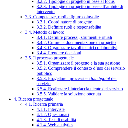
3.2.2. Tipologie di progetto in base al focus
3.2.3. Tipologie di progetto in base all’ambito di
intervento
3.3. Competenze, ruoli e figure coinvolte
3.3.1. Coordinatore di progetto
3.3.2. Definire ruoli e responsabilità
3.4. Metodo di lavoro
3.4.1. Definire processi, strumenti e rituali
3.4.2. Curare la documentazione di progetto
3.4.3. Organizzare tavoli tecnici collaborativi
3.4.4. Prendere decisioni
3.5. Il processo progettuale
3.5.1. Organizzare il progetto e la sua gestione
3.5.2. Comprendere il contesto d’uso del servizio
pubblico
3.5.3. Progettare i processi e i
touchpoint
del
servizio
3.5.4. Realizzare l’interfaccia utente del servizio
3.5.5. Validare la soluzione ottenuta
4. Ricerca progettuale
4.1. Ricerca primaria
4.1.1. Interviste
4.1.2. Questionari
4.1.3. Test di usabilità
4.1.4. Web analytics