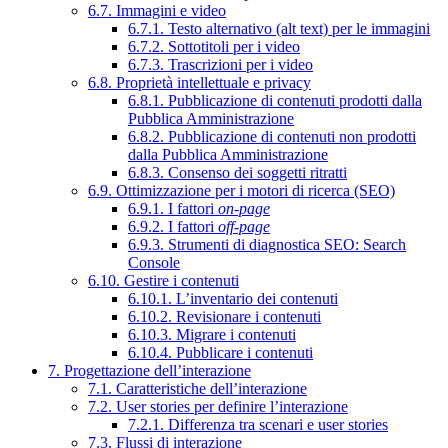
6.7. Immagini e video
6.7.1. Testo alternativo (alt text) per le immagini
6.7.2. Sottotitoli per i video
6.7.3. Trascrizioni per i video
6.8. Proprietà intellettuale e privacy
6.8.1. Pubblicazione di contenuti prodotti dalla
Pubblica Amministrazione
6.8.2. Pubblicazione di contenuti non prodotti
dalla Pubblica Amministrazione
6.8.3. Consenso dei soggetti ritratti
6.9. Ottimizzazione per i motori di ricerca (SEO)
6.9.1. I fattori
on-page
6.9.2. I fattori
off-page
6.9.3. Strumenti di diagnostica SEO: Search
Console
6.10. Gestire i contenuti
6.10.1. L’inventario dei contenuti
6.10.2. Revisionare i contenuti
6.10.3. Migrare i contenuti
6.10.4. Pubblicare i contenuti
7. Progettazione dell’interazione
7.1. Caratteristiche dell’interazione
7.2. User stories per definire l’interazione
7.2.1. Differenza tra scenari e user stories
7.3. Flussi di interazione