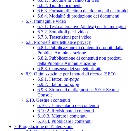
6.6.1. I documenti vanno sul web
6.6.2. Tipi di documenti
6.6.3. Formato di lettura dei documenti elettronici
6.6.4. Modalità di produzione dei documenti
6.7. Immagini e video
6.7.1. Testo alternativo (alt text) per le immagini
6.7.2. Sottotitoli per i video
6.7.3. Trascrizioni per i video
6.8. Proprietà intellettuale e privacy
6.8.1. Pubblicazione di contenuti prodotti dalla
Pubblica Amministrazione
6.8.2. Pubblicazione di contenuti non prodotti
dalla Pubblica Amministrazione
6.8.3. Consenso dei soggetti ritratti
6.9. Ottimizzazione per i motori di ricerca (SEO)
6.9.1. I fattori
on-page
6.9.2. I fattori
off-page
6.9.3. Strumenti di diagnostica SEO: Search
Console
6.10. Gestire i contenuti
6.10.1. L’inventario dei contenuti
6.10.2. Revisionare i contenuti
6.10.3. Migrare i contenuti
6.10.4. Pubblicare i contenuti
7. Progettazione dell’interazione