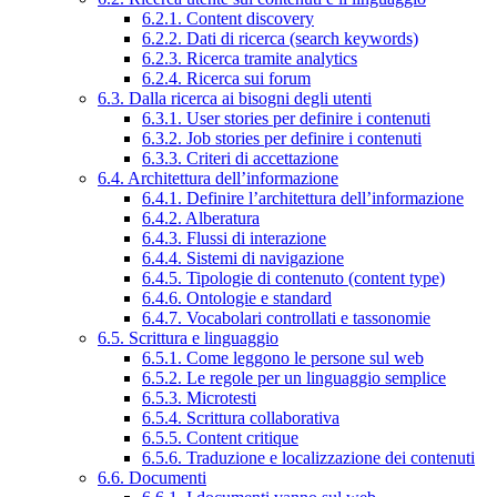
6.2.1. Content discovery
6.2.2. Dati di ricerca (search keywords)
6.2.3. Ricerca tramite analytics
6.2.4. Ricerca sui forum
6.3. Dalla ricerca ai bisogni degli utenti
6.3.1. User stories per definire i contenuti
6.3.2. Job stories per definire i contenuti
6.3.3. Criteri di accettazione
6.4. Architettura dell’informazione
6.4.1. Definire l’architettura dell’informazione
6.4.2. Alberatura
6.4.3. Flussi di interazione
6.4.4. Sistemi di navigazione
6.4.5. Tipologie di contenuto (content type)
6.4.6. Ontologie e standard
6.4.7. Vocabolari controllati e tassonomie
6.5. Scrittura e linguaggio
6.5.1. Come leggono le persone sul web
6.5.2. Le regole per un linguaggio semplice
6.5.3. Microtesti
6.5.4. Scrittura collaborativa
6.5.5. Content critique
6.5.6. Traduzione e localizzazione dei contenuti
6.6. Documenti