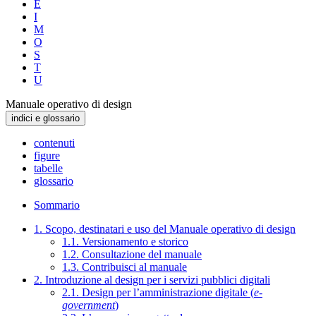
E
I
M
O
S
T
U
Manuale operativo di design
indici e glossario
contenuti
figure
tabelle
glossario
Sommario
1. Scopo, destinatari e uso del Manuale operativo di design
1.1. Versionamento e storico
1.2. Consultazione del manuale
1.3. Contribuisci al manuale
2. Introduzione al design per i servizi pubblici digitali
2.1. Design per l’amministrazione digitale (
e-
government
)