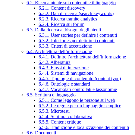
6.2. Ricerca utente sui contenuti e il linguaggio
6.2.1. Content discovery
6.2.2. Dati di ricerca (search keywords)
6.2.3. Ricerca tramite analytics
6.2.4. Ricerca sui forum
6.3. Dalla ricerca ai bisogni degli utenti
6.3.1. User stories per definire i contenuti
6.3.2. Job stories per definire i contenuti
6.3.3. Criteri di accettazione
6.4. Architettura dell’informazione
6.4.1. Definire l’architettura dell’informazione
6.4.2. Alberatura
6.4.3. Flussi di interazione
6.4.4. Sistemi di navigazione
6.4.5. Tipologie di contenuto (content type)
6.4.6. Ontologie e standard
6.4.7. Vocabolari controllati e tassonomie
6.5. Scrittura e linguaggio
6.5.1. Come leggono le persone sul web
6.5.2. Le regole per un linguaggio semplice
6.5.3. Microtesti
6.5.4. Scrittura collaborativa
6.5.5. Content critique
6.5.6. Traduzione e localizzazione dei contenuti
6.6. Documenti