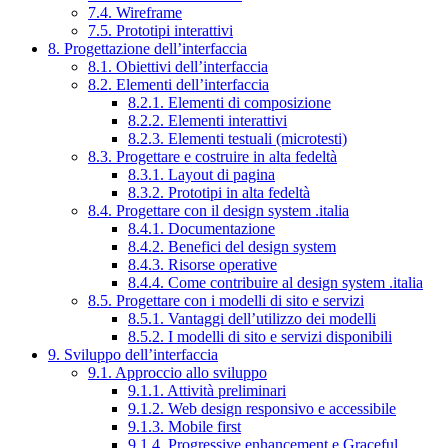
7.4. Wireframe
7.5. Prototipi interattivi
8. Progettazione dell’interfaccia
8.1. Obiettivi dell’interfaccia
8.2. Elementi dell’interfaccia
8.2.1. Elementi di composizione
8.2.2. Elementi interattivi
8.2.3. Elementi testuali (microtesti)
8.3. Progettare e costruire in alta fedeltà
8.3.1. Layout di pagina
8.3.2. Prototipi in alta fedeltà
8.4. Progettare con il design system .italia
8.4.1. Documentazione
8.4.2. Benefici del design system
8.4.3. Risorse operative
8.4.4. Come contribuire al design system .italia
8.5. Progettare con i modelli di sito e servizi
8.5.1. Vantaggi dell’utilizzo dei modelli
8.5.2. I modelli di sito e servizi disponibili
9. Sviluppo dell’interfaccia
9.1. Approccio allo sviluppo
9.1.1. Attività preliminari
9.1.2. Web design responsivo e accessibile
9.1.3. Mobile first
9.1.4. Progressive enhancement e Graceful