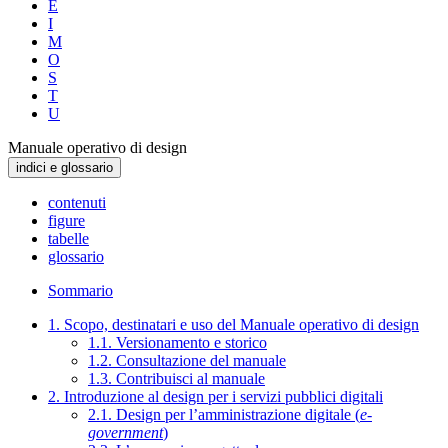
E
I
M
O
S
T
U
Manuale operativo di design
indici e glossario
contenuti
figure
tabelle
glossario
Sommario
1. Scopo, destinatari e uso del Manuale operativo di design
1.1. Versionamento e storico
1.2. Consultazione del manuale
1.3. Contribuisci al manuale
2. Introduzione al design per i servizi pubblici digitali
2.1. Design per l’amministrazione digitale (
e-
government
)