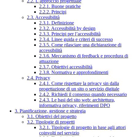
2.2. L’approccio progettuale
2.2.1. Buone pratiche
2.2.2. Principi
2.3. Accessibilità
2.3.1. Definizione
2.3.2. Accessibilità by design
2.3.3. Principi per l’accessibilità
2.3.4. Linee guida e criteri di successo
2.3.5. Come rilasciare una dichiarazione di
accessibilità
2.3.6. Meccanismo di feedback e procedura di
attuazione
2.3.7. Obiettivi accessibilità
2.3.8. Normativa e approfondimenti
2.4. Privacy
2.4.1. Come rispettare la privacy sin dalla
progettazione di un sito o servizio digitale
2.4.2. Richiedi il consenso quando necessario
2.4.3. Le basi del sito web: architettura,
informativa privacy, riferimenti DPO
3. Pianificazione, gestione e strategia
3.1. Obiettivi del progetto
3.2. Tipologie di progetti
3.2.1. Tipologie di progetto in base agli attori
coinvolti nel servizio