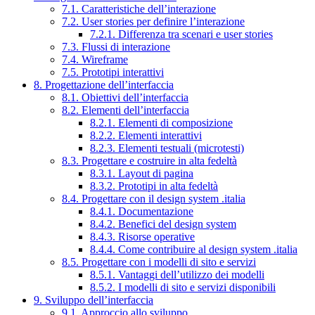
7.1. Caratteristiche dell’interazione
7.2. User stories per definire l’interazione
7.2.1. Differenza tra scenari e user stories
7.3. Flussi di interazione
7.4. Wireframe
7.5. Prototipi interattivi
8. Progettazione dell’interfaccia
8.1. Obiettivi dell’interfaccia
8.2. Elementi dell’interfaccia
8.2.1. Elementi di composizione
8.2.2. Elementi interattivi
8.2.3. Elementi testuali (microtesti)
8.3. Progettare e costruire in alta fedeltà
8.3.1. Layout di pagina
8.3.2. Prototipi in alta fedeltà
8.4. Progettare con il design system .italia
8.4.1. Documentazione
8.4.2. Benefici del design system
8.4.3. Risorse operative
8.4.4. Come contribuire al design system .italia
8.5. Progettare con i modelli di sito e servizi
8.5.1. Vantaggi dell’utilizzo dei modelli
8.5.2. I modelli di sito e servizi disponibili
9. Sviluppo dell’interfaccia
9.1. Approccio allo sviluppo