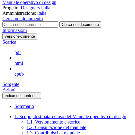
Manuale operativo di design
Progetto:
Designers Italia
Amministrazione:
italia
Cerca nel documento
Cerca nel documento
Informazioni
versione-corrente
Scarica
pdf
html
epub
Sorgente
Azioni
indice dei contenuti
Sommario
1. Scopo, destinatari e uso del Manuale operativo di design
1.1. Versionamento e storico
1.2. Consultazione del manuale
1.3. Contribuisci al manuale