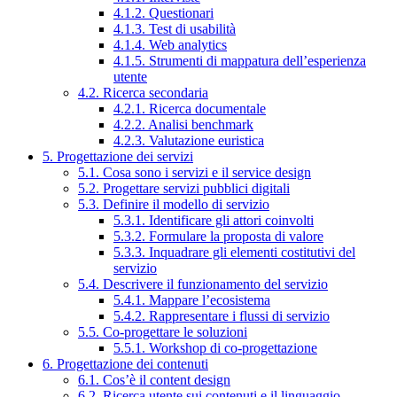
4.1.2. Questionari
4.1.3. Test di usabilità
4.1.4. Web analytics
4.1.5. Strumenti di mappatura dell’esperienza
utente
4.2. Ricerca secondaria
4.2.1. Ricerca documentale
4.2.2. Analisi benchmark
4.2.3. Valutazione euristica
5. Progettazione dei servizi
5.1. Cosa sono i servizi e il service design
5.2. Progettare servizi pubblici digitali
5.3. Definire il modello di servizio
5.3.1. Identificare gli attori coinvolti
5.3.2. Formulare la proposta di valore
5.3.3. Inquadrare gli elementi costitutivi del
servizio
5.4. Descrivere il funzionamento del servizio
5.4.1. Mappare l’ecosistema
5.4.2. Rappresentare i flussi di servizio
5.5. Co-progettare le soluzioni
5.5.1. Workshop di co-progettazione
6. Progettazione dei contenuti
6.1. Cos’è il content design
6.2. Ricerca utente sui contenuti e il linguaggio