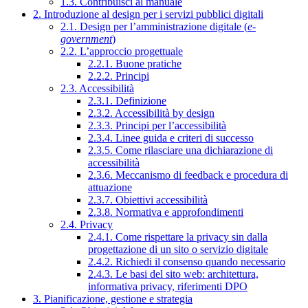
1.3. Contribuisci al manuale
2. Introduzione al design per i servizi pubblici digitali
2.1. Design per l’amministrazione digitale (
e-
government
)
2.2. L’approccio progettuale
2.2.1. Buone pratiche
2.2.2. Principi
2.3. Accessibilità
2.3.1. Definizione
2.3.2. Accessibilità by design
2.3.3. Principi per l’accessibilità
2.3.4. Linee guida e criteri di successo
2.3.5. Come rilasciare una dichiarazione di
accessibilità
2.3.6. Meccanismo di feedback e procedura di
attuazione
2.3.7. Obiettivi accessibilità
2.3.8. Normativa e approfondimenti
2.4. Privacy
2.4.1. Come rispettare la privacy sin dalla
progettazione di un sito o servizio digitale
2.4.2. Richiedi il consenso quando necessario
2.4.3. Le basi del sito web: architettura,
informativa privacy, riferimenti DPO
3. Pianificazione, gestione e strategia