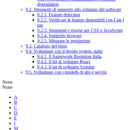
degradation
9.2. Strumenti di supporto allo sviluppo del software
9.2.1. Feature detection
9.2.2. Verificare le feature disponibili con Can I
use
9.2.3. Strumenti e risorse per CSS e JavaScript
9.2.4. Supporto browser
9.2.5. Misurare le prestazioni
9.3. Catalogo del riuso
9.4. Sviluppare con il design system .italia
9.4.1. Il framework Bootstrap Italia
9.4.2. Il kit di sviluppo React
9.4.3. Il kit di sviluppo Angular
9.5. Sviluppare con i modelli di sito e servizi
None
None
A
B
C
D
E
I
M