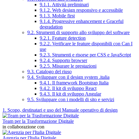
9.1.1. Attività preliminari
9.1.2. Web design responsivo e accessibile
9.1.3. Mobile first
9.1.4. Progressive enhancement e Graceful
degradation
9.2. Strumenti di supporto allo sviluppo del software
9.2.1. Feature detection
9.2.2. Verificare le feature disponibili con Can I
use
9.2.3. Strumenti e risorse per CSS e JavaScript
9.2.4. Supporto browser
9.2.5. Misurare le prestazioni
9.3. Catalogo del riuso
9.4. Sviluppare con il design system .italia
9.4.1. Il framework Bootstrap Italia
9.4.2. Il kit di sviluppo React
9.4.3. Il kit di sviluppo Angular
9.5. Sviluppare con i modelli di sito e servizi
1. Scopo, destinatari e uso del Manuale operativo di design
Team per la Trasformazione Digitale
in collaborazione con
Agenzia per l'Italia Digitale