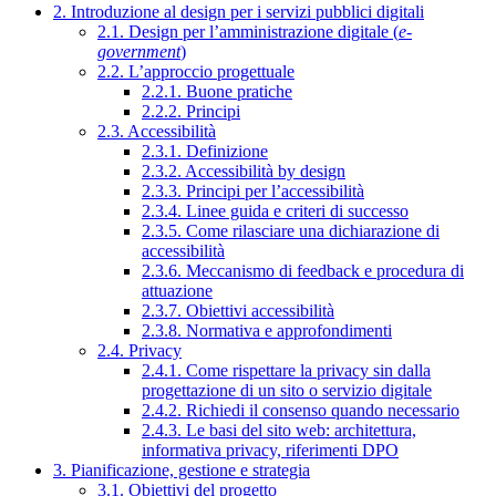
2. Introduzione al design per i servizi pubblici digitali
2.1. Design per l’amministrazione digitale (
e-
government
)
2.2. L’approccio progettuale
2.2.1. Buone pratiche
2.2.2. Principi
2.3. Accessibilità
2.3.1. Definizione
2.3.2. Accessibilità by design
2.3.3. Principi per l’accessibilità
2.3.4. Linee guida e criteri di successo
2.3.5. Come rilasciare una dichiarazione di
accessibilità
2.3.6. Meccanismo di feedback e procedura di
attuazione
2.3.7. Obiettivi accessibilità
2.3.8. Normativa e approfondimenti
2.4. Privacy
2.4.1. Come rispettare la privacy sin dalla
progettazione di un sito o servizio digitale
2.4.2. Richiedi il consenso quando necessario
2.4.3. Le basi del sito web: architettura,
informativa privacy, riferimenti DPO
3. Pianificazione, gestione e strategia
3.1. Obiettivi del progetto