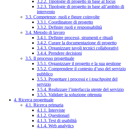
3.2.2. Tipologie di progetto in base al focus
3.2.3. Tipologie di progetto in base all’ambito di
intervento
3.3. Competenze, ruoli e figure coinvolte
3.3.1. Coordinatore di progetto
3.3.2. Definire ruoli e responsabilità
3.4. Metodo di lavoro
3.4.1. Definire processi, strumenti e rituali
3.4.2. Curare la documentazione di progetto
3.4.3. Organizzare tavoli tecnici collaborativi
3.4.4. Prendere decisioni
3.5. Il processo progettuale
3.5.1. Organizzare il progetto e la sua gestione
3.5.2. Comprendere il contesto d’uso del servizio
pubblico
3.5.3. Progettare i processi e i
touchpoint
del
servizio
3.5.4. Realizzare l’interfaccia utente del servizio
3.5.5. Validare la soluzione ottenuta
4. Ricerca progettuale
4.1. Ricerca primaria
4.1.1. Interviste
4.1.2. Questionari
4.1.3. Test di usabilità
4.1.4. Web analytics