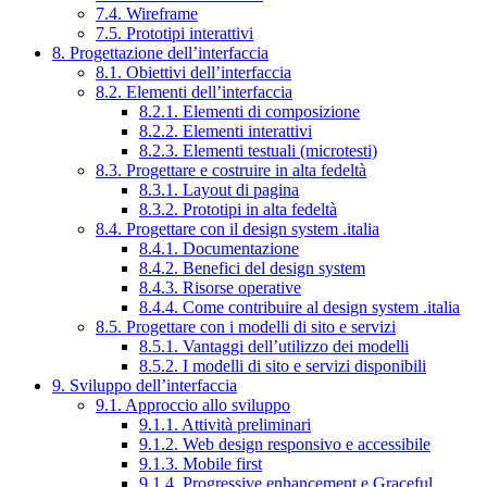
7.4. Wireframe
7.5. Prototipi interattivi
8. Progettazione dell’interfaccia
8.1. Obiettivi dell’interfaccia
8.2. Elementi dell’interfaccia
8.2.1. Elementi di composizione
8.2.2. Elementi interattivi
8.2.3. Elementi testuali (microtesti)
8.3. Progettare e costruire in alta fedeltà
8.3.1. Layout di pagina
8.3.2. Prototipi in alta fedeltà
8.4. Progettare con il design system .italia
8.4.1. Documentazione
8.4.2. Benefici del design system
8.4.3. Risorse operative
8.4.4. Come contribuire al design system .italia
8.5. Progettare con i modelli di sito e servizi
8.5.1. Vantaggi dell’utilizzo dei modelli
8.5.2. I modelli di sito e servizi disponibili
9. Sviluppo dell’interfaccia
9.1. Approccio allo sviluppo
9.1.1. Attività preliminari
9.1.2. Web design responsivo e accessibile
9.1.3. Mobile first
9.1.4. Progressive enhancement e Graceful