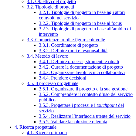
3.1. Obiettivi del progetto
3.2. Tipologie di progetti
3.2.1. Tipologie di progetto in base agli attori
coinvolti nel servizio
3.2.2. Tipologie di progetto in base al focus
3.2.3. Tipologie di progetto in base all’ambito di
intervento
3.3. Competenze, ruoli e figure coinvolte
3.3.1. Coordinatore di progetto
3.3.2. Definire ruoli e responsabilità
3.4. Metodo di lavoro
3.4.1. Definire processi, strumenti e rituali
3.4.2. Curare la documentazione di progetto
3.4.3. Organizzare tavoli tecnici collaborativi
3.4.4. Prendere decisioni
3.5. Il processo progettuale
3.5.1. Organizzare il progetto e la sua gestione
3.5.2. Comprendere il contesto d’uso del servizio
pubblico
3.5.3. Progettare i processi e i
touchpoint
del
servizio
3.5.4. Realizzare l’interfaccia utente del servizio
3.5.5. Validare la soluzione ottenuta
4. Ricerca progettuale
4.1. Ricerca primaria