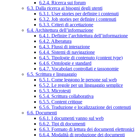
6.2.4. Ricerca sui forum
6.3. Dalla ricerca ai bisogni degli utenti
6.3.1. User stories per definire i contenuti
6.3.2. Job stories per definire i contenuti
6.3.3. Criteri di accettazione
6.4. Architettura dell’informazione
6.4.1. Definire l’architettura dell’informazione
6.4.2. Alberatura
6.4.3. Flussi di interazione
6.4.4. Sistemi di navigazione
6.4.5. Tipologie di contenuto (content type)
6.4.6. Ontologie e standard
6.4.7. Vocabolari controllati e tassonomie
6.5. Scrittura e linguaggio
6.5.1. Come leggono le persone sul web
6.5.2. Le regole per un linguaggio semplice
6.5.3. Microtesti
6.5.4. Scrittura collaborativa
6.5.5. Content critique
6.5.6. Traduzione e localizzazione dei contenuti
6.6. Documenti
6.6.1. I documenti vanno sul web
6.6.2. Tipi di documenti
6.6.3. Formato di lettura dei documenti elettronici
6.6.4. Modalità di produzione dei documenti