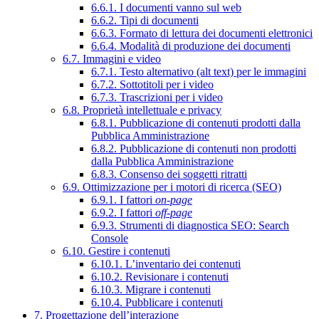
6.6.1. I documenti vanno sul web
6.6.2. Tipi di documenti
6.6.3. Formato di lettura dei documenti elettronici
6.6.4. Modalità di produzione dei documenti
6.7. Immagini e video
6.7.1. Testo alternativo (alt text) per le immagini
6.7.2. Sottotitoli per i video
6.7.3. Trascrizioni per i video
6.8. Proprietà intellettuale e privacy
6.8.1. Pubblicazione di contenuti prodotti dalla
Pubblica Amministrazione
6.8.2. Pubblicazione di contenuti non prodotti
dalla Pubblica Amministrazione
6.8.3. Consenso dei soggetti ritratti
6.9. Ottimizzazione per i motori di ricerca (SEO)
6.9.1. I fattori
on-page
6.9.2. I fattori
off-page
6.9.3. Strumenti di diagnostica SEO: Search
Console
6.10. Gestire i contenuti
6.10.1. L’inventario dei contenuti
6.10.2. Revisionare i contenuti
6.10.3. Migrare i contenuti
6.10.4. Pubblicare i contenuti
7. Progettazione dell’interazione