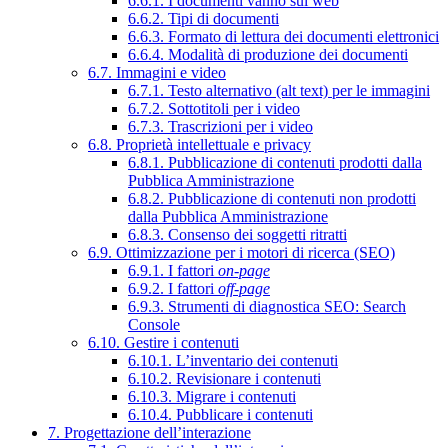
6.6.1. I documenti vanno sul web
6.6.2. Tipi di documenti
6.6.3. Formato di lettura dei documenti elettronici
6.6.4. Modalità di produzione dei documenti
6.7. Immagini e video
6.7.1. Testo alternativo (alt text) per le immagini
6.7.2. Sottotitoli per i video
6.7.3. Trascrizioni per i video
6.8. Proprietà intellettuale e privacy
6.8.1. Pubblicazione di contenuti prodotti dalla
Pubblica Amministrazione
6.8.2. Pubblicazione di contenuti non prodotti
dalla Pubblica Amministrazione
6.8.3. Consenso dei soggetti ritratti
6.9. Ottimizzazione per i motori di ricerca (SEO)
6.9.1. I fattori
on-page
6.9.2. I fattori
off-page
6.9.3. Strumenti di diagnostica SEO: Search
Console
6.10. Gestire i contenuti
6.10.1. L’inventario dei contenuti
6.10.2. Revisionare i contenuti
6.10.3. Migrare i contenuti
6.10.4. Pubblicare i contenuti
7. Progettazione dell’interazione