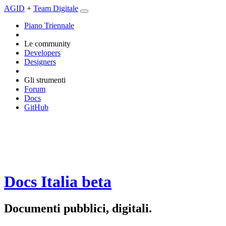
AGID
+
Team Digitale
Piano Triennale
Le community
Developers
Designers
Gli strumenti
Forum
Docs
GitHub
Docs Italia
beta
Documenti pubblici, digitali.