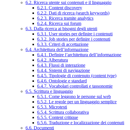
6.2. Ricerca utente sui contenuti e il linguaggio
6.2.1. Content discovery
6.2.2. Dati di ricerca (search keywords)
6.2.3. Ricerca tramite analytics
6.2.4. Ricerca sui forum
6.3. Dalla ricerca ai bisogni degli utenti
6.3.1. User stories per definire i contenuti
6.3.2. Job stories per definire i contenuti
6.3.3. Criteri di accettazione
6.4. Architettura dell’informazione
6.4.1. Definire l’architettura dell’informazione
6.4.2. Alberatura
6.4.3. Flussi di interazione
6.4.4. Sistemi di navigazione
6.4.5. Tipologie di contenuto (content type)
6.4.6. Ontologie e standard
6.4.7. Vocabolari controllati e tassonomie
6.5. Scrittura e linguaggio
6.5.1. Come leggono le persone sul web
6.5.2. Le regole per un linguaggio semplice
6.5.3. Microtesti
6.5.4. Scrittura collaborativa
6.5.5. Content critique
6.5.6. Traduzione e localizzazione dei contenuti
6.6. Documenti