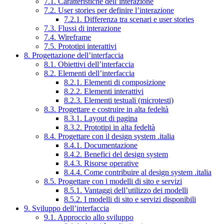
7.1. Caratteristiche dell’interazione
7.2. User stories per definire l’interazione
7.2.1. Differenza tra scenari e user stories
7.3. Flussi di interazione
7.4. Wireframe
7.5. Prototipi interattivi
8. Progettazione dell’interfaccia
8.1. Obiettivi dell’interfaccia
8.2. Elementi dell’interfaccia
8.2.1. Elementi di composizione
8.2.2. Elementi interattivi
8.2.3. Elementi testuali (microtesti)
8.3. Progettare e costruire in alta fedeltà
8.3.1. Layout di pagina
8.3.2. Prototipi in alta fedeltà
8.4. Progettare con il design system .italia
8.4.1. Documentazione
8.4.2. Benefici del design system
8.4.3. Risorse operative
8.4.4. Come contribuire al design system .italia
8.5. Progettare con i modelli di sito e servizi
8.5.1. Vantaggi dell’utilizzo dei modelli
8.5.2. I modelli di sito e servizi disponibili
9. Sviluppo dell’interfaccia
9.1. Approccio allo sviluppo