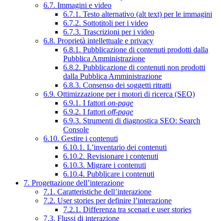
6.7. Immagini e video
6.7.1. Testo alternativo (alt text) per le immagini
6.7.2. Sottotitoli per i video
6.7.3. Trascrizioni per i video
6.8. Proprietà intellettuale e privacy
6.8.1. Pubblicazione di contenuti prodotti dalla
Pubblica Amministrazione
6.8.2. Pubblicazione di contenuti non prodotti
dalla Pubblica Amministrazione
6.8.3. Consenso dei soggetti ritratti
6.9. Ottimizzazione per i motori di ricerca (SEO)
6.9.1. I fattori
on-page
6.9.2. I fattori
off-page
6.9.3. Strumenti di diagnostica SEO: Search
Console
6.10. Gestire i contenuti
6.10.1. L’inventario dei contenuti
6.10.2. Revisionare i contenuti
6.10.3. Migrare i contenuti
6.10.4. Pubblicare i contenuti
7. Progettazione dell’interazione
7.1. Caratteristiche dell’interazione
7.2. User stories per definire l’interazione
7.2.1. Differenza tra scenari e user stories
7.3. Flussi di interazione