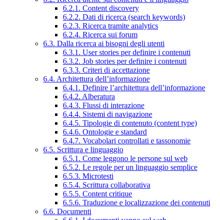
6.2.1. Content discovery
6.2.2. Dati di ricerca (search keywords)
6.2.3. Ricerca tramite analytics
6.2.4. Ricerca sui forum
6.3. Dalla ricerca ai bisogni degli utenti
6.3.1. User stories per definire i contenuti
6.3.2. Job stories per definire i contenuti
6.3.3. Criteri di accettazione
6.4. Architettura dell’informazione
6.4.1. Definire l’architettura dell’informazione
6.4.2. Alberatura
6.4.3. Flussi di interazione
6.4.4. Sistemi di navigazione
6.4.5. Tipologie di contenuto (content type)
6.4.6. Ontologie e standard
6.4.7. Vocabolari controllati e tassonomie
6.5. Scrittura e linguaggio
6.5.1. Come leggono le persone sul web
6.5.2. Le regole per un linguaggio semplice
6.5.3. Microtesti
6.5.4. Scrittura collaborativa
6.5.5. Content critique
6.5.6. Traduzione e localizzazione dei contenuti
6.6. Documenti