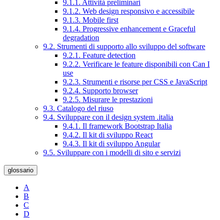
9.1.1. Attività preliminari
9.1.2. Web design responsivo e accessibile
9.1.3. Mobile first
9.1.4. Progressive enhancement e Graceful
degradation
9.2. Strumenti di supporto allo sviluppo del software
9.2.1. Feature detection
9.2.2. Verificare le feature disponibili con Can I
use
9.2.3. Strumenti e risorse per CSS e JavaScript
9.2.4. Supporto browser
9.2.5. Misurare le prestazioni
9.3. Catalogo del riuso
9.4. Sviluppare con il design system .italia
9.4.1. Il framework Bootstrap Italia
9.4.2. Il kit di sviluppo React
9.4.3. Il kit di sviluppo Angular
9.5. Sviluppare con i modelli di sito e servizi
glossario
A
B
C
D