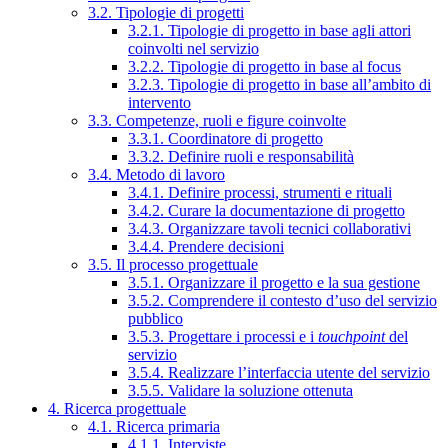
3.2. Tipologie di progetti
3.2.1. Tipologie di progetto in base agli attori
coinvolti nel servizio
3.2.2. Tipologie di progetto in base al focus
3.2.3. Tipologie di progetto in base all’ambito di
intervento
3.3. Competenze, ruoli e figure coinvolte
3.3.1. Coordinatore di progetto
3.3.2. Definire ruoli e responsabilità
3.4. Metodo di lavoro
3.4.1. Definire processi, strumenti e rituali
3.4.2. Curare la documentazione di progetto
3.4.3. Organizzare tavoli tecnici collaborativi
3.4.4. Prendere decisioni
3.5. Il processo progettuale
3.5.1. Organizzare il progetto e la sua gestione
3.5.2. Comprendere il contesto d’uso del servizio
pubblico
3.5.3. Progettare i processi e i
touchpoint
del
servizio
3.5.4. Realizzare l’interfaccia utente del servizio
3.5.5. Validare la soluzione ottenuta
4. Ricerca progettuale
4.1. Ricerca primaria
4.1.1. Interviste