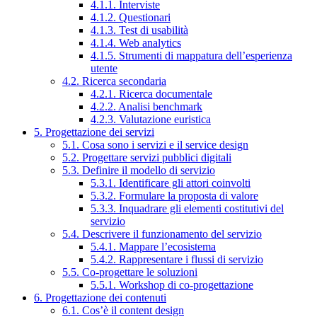
4.1.1. Interviste
4.1.2. Questionari
4.1.3. Test di usabilità
4.1.4. Web analytics
4.1.5. Strumenti di mappatura dell’esperienza
utente
4.2. Ricerca secondaria
4.2.1. Ricerca documentale
4.2.2. Analisi benchmark
4.2.3. Valutazione euristica
5. Progettazione dei servizi
5.1. Cosa sono i servizi e il service design
5.2. Progettare servizi pubblici digitali
5.3. Definire il modello di servizio
5.3.1. Identificare gli attori coinvolti
5.3.2. Formulare la proposta di valore
5.3.3. Inquadrare gli elementi costitutivi del
servizio
5.4. Descrivere il funzionamento del servizio
5.4.1. Mappare l’ecosistema
5.4.2. Rappresentare i flussi di servizio
5.5. Co-progettare le soluzioni
5.5.1. Workshop di co-progettazione
6. Progettazione dei contenuti
6.1. Cos’è il content design