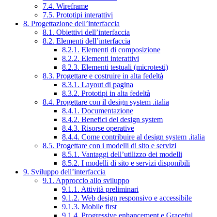
7.4. Wireframe
7.5. Prototipi interattivi
8. Progettazione dell’interfaccia
8.1. Obiettivi dell’interfaccia
8.2. Elementi dell’interfaccia
8.2.1. Elementi di composizione
8.2.2. Elementi interattivi
8.2.3. Elementi testuali (microtesti)
8.3. Progettare e costruire in alta fedeltà
8.3.1. Layout di pagina
8.3.2. Prototipi in alta fedeltà
8.4. Progettare con il design system .italia
8.4.1. Documentazione
8.4.2. Benefici del design system
8.4.3. Risorse operative
8.4.4. Come contribuire al design system .italia
8.5. Progettare con i modelli di sito e servizi
8.5.1. Vantaggi dell’utilizzo dei modelli
8.5.2. I modelli di sito e servizi disponibili
9. Sviluppo dell’interfaccia
9.1. Approccio allo sviluppo
9.1.1. Attività preliminari
9.1.2. Web design responsivo e accessibile
9.1.3. Mobile first
9.1.4. Progressive enhancement e Graceful