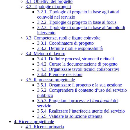
3.1. Obiettivi del progetto
3.2. Tipologie di progetti
3.2.1. Tipologie di progetto in base agli attori
coinvolti nel servizio
3.2.2. Tipologie di progetto in base al focus
3.2.3. Tipologie di progetto in base all’ambito di
intervento
3.3. Competenze, ruoli e figure coinvolte
3.3.1. Coordinatore di progetto
3.3.2. Definire ruoli e responsabilità
3.4. Metodo di lavoro
3.4.1. Definire processi, strumenti e rituali
3.4.2. Curare la documentazione di progetto
3.4.3. Organizzare tavoli tecnici collaborativi
3.4.4. Prendere decisioni
3.5. Il processo progettuale
3.5.1. Organizzare il progetto e la sua gestione
3.5.2. Comprendere il contesto d’uso del servizio
pubblico
3.5.3. Progettare i processi e i
touchpoint
del
servizio
3.5.4. Realizzare l’interfaccia utente del servizio
3.5.5. Validare la soluzione ottenuta
4. Ricerca progettuale
4.1. Ricerca primaria