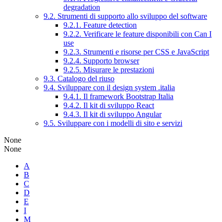
degradation
9.2. Strumenti di supporto allo sviluppo del software
9.2.1. Feature detection
9.2.2. Verificare le feature disponibili con Can I
use
9.2.3. Strumenti e risorse per CSS e JavaScript
9.2.4. Supporto browser
9.2.5. Misurare le prestazioni
9.3. Catalogo del riuso
9.4. Sviluppare con il design system .italia
9.4.1. Il framework Bootstrap Italia
9.4.2. Il kit di sviluppo React
9.4.3. Il kit di sviluppo Angular
9.5. Sviluppare con i modelli di sito e servizi
None
None
A
B
C
D
E
I
M