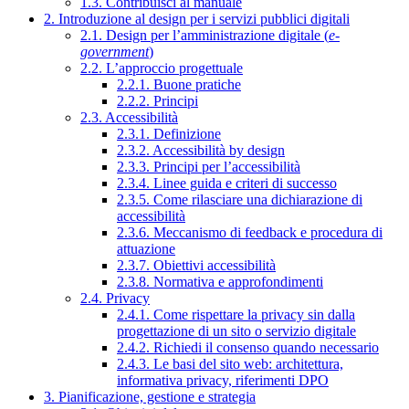
1.3. Contribuisci al manuale
2. Introduzione al design per i servizi pubblici digitali
2.1. Design per l’amministrazione digitale (
e-
government
)
2.2. L’approccio progettuale
2.2.1. Buone pratiche
2.2.2. Principi
2.3. Accessibilità
2.3.1. Definizione
2.3.2. Accessibilità by design
2.3.3. Principi per l’accessibilità
2.3.4. Linee guida e criteri di successo
2.3.5. Come rilasciare una dichiarazione di
accessibilità
2.3.6. Meccanismo di feedback e procedura di
attuazione
2.3.7. Obiettivi accessibilità
2.3.8. Normativa e approfondimenti
2.4. Privacy
2.4.1. Come rispettare la privacy sin dalla
progettazione di un sito o servizio digitale
2.4.2. Richiedi il consenso quando necessario
2.4.3. Le basi del sito web: architettura,
informativa privacy, riferimenti DPO
3. Pianificazione, gestione e strategia