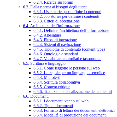
6.2.4. Ricerca sui forum
6.3. Dalla ricerca ai bisogni degli utenti
6.3.1. User stories per definire i contenuti
6.3.2. Job stories per definire i contenuti
6.3.3. Criteri di accettazione
6.4. Architettura dell’informazione
6.4.1. Definire l’architettura dell’informazione
6.4.2. Alberatura
6.4.3. Flussi di interazione
6.4.4. Sistemi di navigazione
6.4.5. Tipologie di contenuto (content type)
6.4.6. Ontologie e standard
6.4.7. Vocabolari controllati e tassonomie
6.5. Scrittura e linguaggio
6.5.1. Come leggono le persone sul web
6.5.2. Le regole per un linguaggio semplice
6.5.3. Microtesti
6.5.4. Scrittura collaborativa
6.5.5. Content critique
6.5.6. Traduzione e localizzazione dei contenuti
6.6. Documenti
6.6.1. I documenti vanno sul web
6.6.2. Tipi di documenti
6.6.3. Formato di lettura dei documenti elettronici
6.6.4. Modalità di produzione dei documenti