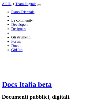
AGID
+
Team Digitale
Piano Triennale
Le community
Developers
Designers
Gli strumenti
Forum
Docs
GitHub
Docs Italia
beta
Documenti pubblici, digitali.