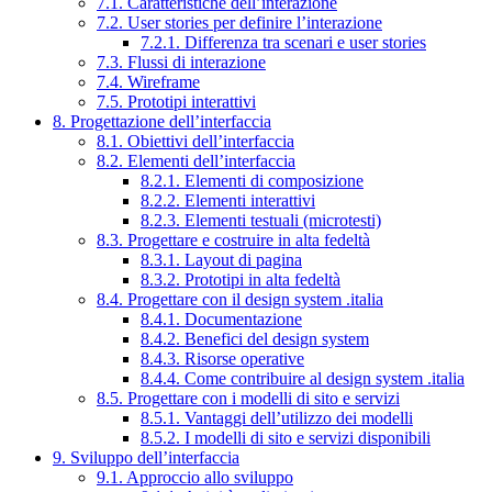
7.1. Caratteristiche dell’interazione
7.2. User stories per definire l’interazione
7.2.1. Differenza tra scenari e user stories
7.3. Flussi di interazione
7.4. Wireframe
7.5. Prototipi interattivi
8. Progettazione dell’interfaccia
8.1. Obiettivi dell’interfaccia
8.2. Elementi dell’interfaccia
8.2.1. Elementi di composizione
8.2.2. Elementi interattivi
8.2.3. Elementi testuali (microtesti)
8.3. Progettare e costruire in alta fedeltà
8.3.1. Layout di pagina
8.3.2. Prototipi in alta fedeltà
8.4. Progettare con il design system .italia
8.4.1. Documentazione
8.4.2. Benefici del design system
8.4.3. Risorse operative
8.4.4. Come contribuire al design system .italia
8.5. Progettare con i modelli di sito e servizi
8.5.1. Vantaggi dell’utilizzo dei modelli
8.5.2. I modelli di sito e servizi disponibili
9. Sviluppo dell’interfaccia
9.1. Approccio allo sviluppo