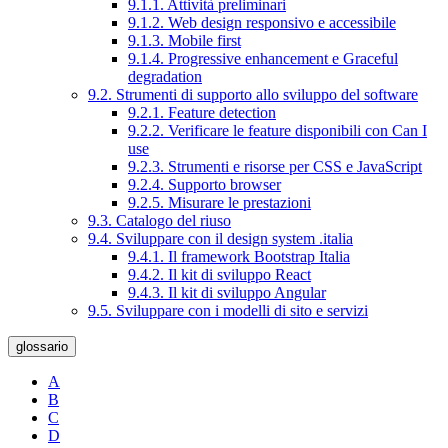
9.1.1. Attività preliminari
9.1.2. Web design responsivo e accessibile
9.1.3. Mobile first
9.1.4. Progressive enhancement e Graceful
degradation
9.2. Strumenti di supporto allo sviluppo del software
9.2.1. Feature detection
9.2.2. Verificare le feature disponibili con Can I
use
9.2.3. Strumenti e risorse per CSS e JavaScript
9.2.4. Supporto browser
9.2.5. Misurare le prestazioni
9.3. Catalogo del riuso
9.4. Sviluppare con il design system .italia
9.4.1. Il framework Bootstrap Italia
9.4.2. Il kit di sviluppo React
9.4.3. Il kit di sviluppo Angular
9.5. Sviluppare con i modelli di sito e servizi
glossario
A
B
C
D