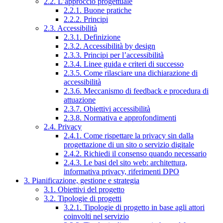
2.2. L’approccio progettuale
2.2.1. Buone pratiche
2.2.2. Principi
2.3. Accessibilità
2.3.1. Definizione
2.3.2. Accessibilità by design
2.3.3. Principi per l’accessibilità
2.3.4. Linee guida e criteri di successo
2.3.5. Come rilasciare una dichiarazione di
accessibilità
2.3.6. Meccanismo di feedback e procedura di
attuazione
2.3.7. Obiettivi accessibilità
2.3.8. Normativa e approfondimenti
2.4. Privacy
2.4.1. Come rispettare la privacy sin dalla
progettazione di un sito o servizio digitale
2.4.2. Richiedi il consenso quando necessario
2.4.3. Le basi del sito web: architettura,
informativa privacy, riferimenti DPO
3. Pianificazione, gestione e strategia
3.1. Obiettivi del progetto
3.2. Tipologie di progetti
3.2.1. Tipologie di progetto in base agli attori
coinvolti nel servizio