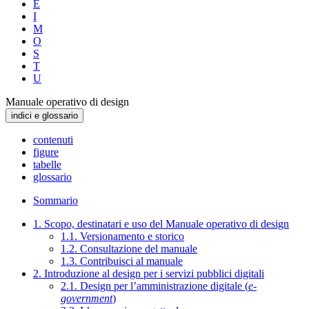
E
I
M
O
S
T
U
Manuale operativo di design
indici e glossario
contenuti
figure
tabelle
glossario
Sommario
1. Scopo, destinatari e uso del Manuale operativo di design
1.1. Versionamento e storico
1.2. Consultazione del manuale
1.3. Contribuisci al manuale
2. Introduzione al design per i servizi pubblici digitali
2.1. Design per l’amministrazione digitale (
e-
government
)