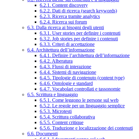
6.2.1. Content discovery
6.2.2. Dati di ricerca (search keywords)
6.2.3. Ricerca tramite analytics
6.2.4. Ricerca sui forum
6.3. Dalla ricerca ai bisogni degli utenti
6.3.1. User stories per definire i contenuti
6.3.2. Job stories per definire i contenuti
6.3.3. Criteri di accettazione
6.4. Architettura dell’informazione
6.4.1. Definire l’architettura dell’informazione
6.4.2. Alberatura
6.4.3. Flussi di interazione
6.4.4. Sistemi di navigazione
6.4.5. Tipologie di contenuto (content type)
6.4.6. Ontologie e standard
6.4.7. Vocabolari controllati e tassonomie
6.5. Scrittura e linguaggio
6.5.1. Come leggono le persone sul web
6.5.2. Le regole per un linguaggio semplice
6.5.3. Microtesti
6.5.4. Scrittura collaborativa
6.5.5. Content critique
6.5.6. Traduzione e localizzazione dei contenuti
6.6. Documenti