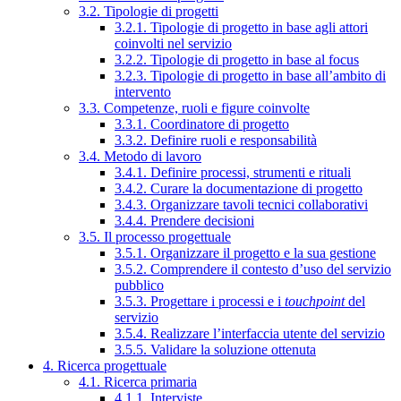
3.2. Tipologie di progetti
3.2.1. Tipologie di progetto in base agli attori
coinvolti nel servizio
3.2.2. Tipologie di progetto in base al focus
3.2.3. Tipologie di progetto in base all’ambito di
intervento
3.3. Competenze, ruoli e figure coinvolte
3.3.1. Coordinatore di progetto
3.3.2. Definire ruoli e responsabilità
3.4. Metodo di lavoro
3.4.1. Definire processi, strumenti e rituali
3.4.2. Curare la documentazione di progetto
3.4.3. Organizzare tavoli tecnici collaborativi
3.4.4. Prendere decisioni
3.5. Il processo progettuale
3.5.1. Organizzare il progetto e la sua gestione
3.5.2. Comprendere il contesto d’uso del servizio
pubblico
3.5.3. Progettare i processi e i
touchpoint
del
servizio
3.5.4. Realizzare l’interfaccia utente del servizio
3.5.5. Validare la soluzione ottenuta
4. Ricerca progettuale
4.1. Ricerca primaria
4.1.1. Interviste