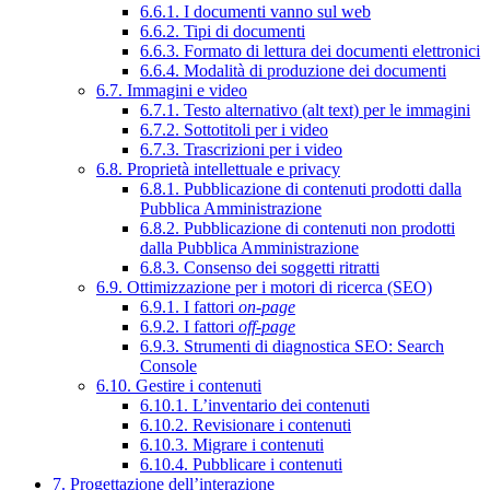
6.6.1. I documenti vanno sul web
6.6.2. Tipi di documenti
6.6.3. Formato di lettura dei documenti elettronici
6.6.4. Modalità di produzione dei documenti
6.7. Immagini e video
6.7.1. Testo alternativo (alt text) per le immagini
6.7.2. Sottotitoli per i video
6.7.3. Trascrizioni per i video
6.8. Proprietà intellettuale e privacy
6.8.1. Pubblicazione di contenuti prodotti dalla
Pubblica Amministrazione
6.8.2. Pubblicazione di contenuti non prodotti
dalla Pubblica Amministrazione
6.8.3. Consenso dei soggetti ritratti
6.9. Ottimizzazione per i motori di ricerca (SEO)
6.9.1. I fattori
on-page
6.9.2. I fattori
off-page
6.9.3. Strumenti di diagnostica SEO: Search
Console
6.10. Gestire i contenuti
6.10.1. L’inventario dei contenuti
6.10.2. Revisionare i contenuti
6.10.3. Migrare i contenuti
6.10.4. Pubblicare i contenuti
7. Progettazione dell’interazione