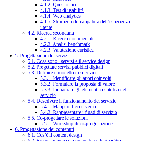
4.1.2. Questionari
4.1.3. Test di usabilità
4.1.4. Web analytics
4.1.5. Strumenti di mappatura dell’esperienza
utente
4.2. Ricerca secondaria
4.2.1. Ricerca documentale
4.2.2. Analisi benchmark
4.2.3. Valutazione euristica
5. Progettazione dei servizi
5.1. Cosa sono i servizi e il service design
5.2. Progettare servizi pubblici digitali
5.3. Definire il modello di servizio
5.3.1. Identificare gli attori coinvolti
5.3.2. Formulare la proposta di valore
5.3.3. Inquadrare gli elementi costitutivi del
servizio
5.4. Descrivere il funzionamento del servizio
5.4.1. Mappare l’ecosistema
5.4.2. Rappresentare i flussi di servizio
5.5. Co-progettare le soluzioni
5.5.1. Workshop di co-progettazione
6. Progettazione dei contenuti
6.1. Cos’è il content design
6.2. Ricerca utente sui contenuti e il linguaggio