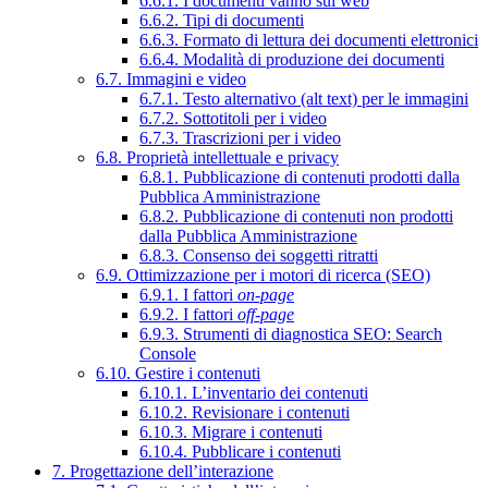
6.6.1. I documenti vanno sul web
6.6.2. Tipi di documenti
6.6.3. Formato di lettura dei documenti elettronici
6.6.4. Modalità di produzione dei documenti
6.7. Immagini e video
6.7.1. Testo alternativo (alt text) per le immagini
6.7.2. Sottotitoli per i video
6.7.3. Trascrizioni per i video
6.8. Proprietà intellettuale e privacy
6.8.1. Pubblicazione di contenuti prodotti dalla
Pubblica Amministrazione
6.8.2. Pubblicazione di contenuti non prodotti
dalla Pubblica Amministrazione
6.8.3. Consenso dei soggetti ritratti
6.9. Ottimizzazione per i motori di ricerca (SEO)
6.9.1. I fattori
on-page
6.9.2. I fattori
off-page
6.9.3. Strumenti di diagnostica SEO: Search
Console
6.10. Gestire i contenuti
6.10.1. L’inventario dei contenuti
6.10.2. Revisionare i contenuti
6.10.3. Migrare i contenuti
6.10.4. Pubblicare i contenuti
7. Progettazione dell’interazione