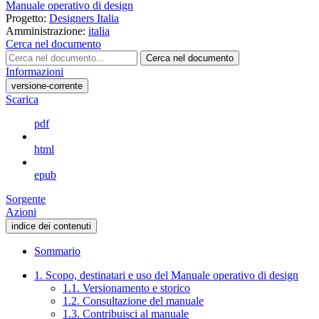
Manuale operativo di design
Progetto:
Designers Italia
Amministrazione:
italia
Cerca nel documento
Cerca nel documento
Informazioni
versione-corrente
Scarica
pdf
html
epub
Sorgente
Azioni
indice dei contenuti
Sommario
1. Scopo, destinatari e uso del Manuale operativo di design
1.1. Versionamento e storico
1.2. Consultazione del manuale
1.3. Contribuisci al manuale