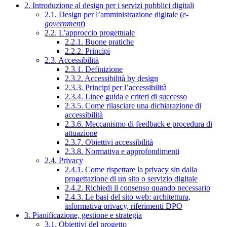
2. Introduzione al design per i servizi pubblici digitali
2.1. Design per l’amministrazione digitale (
e-
government
)
2.2. L’approccio progettuale
2.2.1. Buone pratiche
2.2.2. Principi
2.3. Accessibilità
2.3.1. Definizione
2.3.2. Accessibilità by design
2.3.3. Principi per l’accessibilità
2.3.4. Linee guida e criteri di successo
2.3.5. Come rilasciare una dichiarazione di
accessibilità
2.3.6. Meccanismo di feedback e procedura di
attuazione
2.3.7. Obiettivi accessibilità
2.3.8. Normativa e approfondimenti
2.4. Privacy
2.4.1. Come rispettare la privacy sin dalla
progettazione di un sito o servizio digitale
2.4.2. Richiedi il consenso quando necessario
2.4.3. Le basi del sito web: architettura,
informativa privacy, riferimenti DPO
3. Pianificazione, gestione e strategia
3.1. Obiettivi del progetto