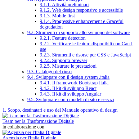
9.1.1. Attività preliminari
9.1.2. Web design responsivo e accessibile
9.1.3. Mobile first
9.1.4. Progressive enhancement e Graceful
degradation
9.2. Strumenti di supporto allo sviluppo del software
9.2.1. Feature detection
9.2.2. Verificare le feature disponibili con Can I
use
9.2.3. Strumenti e risorse per CSS e JavaScript
9.2.4. Supporto browser
9.2.5. Misurare le prestazioni
9.3. Catalogo del riuso
9.4. Sviluppare con il design system .italia
9.4.1. Il framework Bootstrap Italia
9.4.2. Il kit di sviluppo React
9.4.3. Il kit di sviluppo Angular
9.5. Sviluppare con i modelli di sito e servizi
1. Scopo, destinatari e uso del Manuale operativo di design
Team per la Trasformazione Digitale
in collaborazione con
Agenzia per l'Italia Digitale