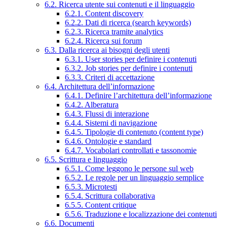
6.2. Ricerca utente sui contenuti e il linguaggio
6.2.1. Content discovery
6.2.2. Dati di ricerca (search keywords)
6.2.3. Ricerca tramite analytics
6.2.4. Ricerca sui forum
6.3. Dalla ricerca ai bisogni degli utenti
6.3.1. User stories per definire i contenuti
6.3.2. Job stories per definire i contenuti
6.3.3. Criteri di accettazione
6.4. Architettura dell’informazione
6.4.1. Definire l’architettura dell’informazione
6.4.2. Alberatura
6.4.3. Flussi di interazione
6.4.4. Sistemi di navigazione
6.4.5. Tipologie di contenuto (content type)
6.4.6. Ontologie e standard
6.4.7. Vocabolari controllati e tassonomie
6.5. Scrittura e linguaggio
6.5.1. Come leggono le persone sul web
6.5.2. Le regole per un linguaggio semplice
6.5.3. Microtesti
6.5.4. Scrittura collaborativa
6.5.5. Content critique
6.5.6. Traduzione e localizzazione dei contenuti
6.6. Documenti