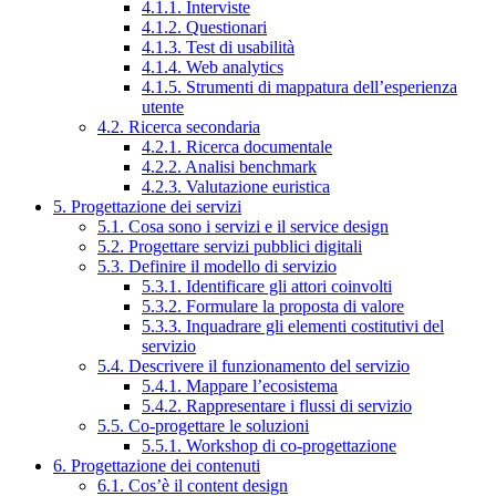
4.1.1. Interviste
4.1.2. Questionari
4.1.3. Test di usabilità
4.1.4. Web analytics
4.1.5. Strumenti di mappatura dell’esperienza
utente
4.2. Ricerca secondaria
4.2.1. Ricerca documentale
4.2.2. Analisi benchmark
4.2.3. Valutazione euristica
5. Progettazione dei servizi
5.1. Cosa sono i servizi e il service design
5.2. Progettare servizi pubblici digitali
5.3. Definire il modello di servizio
5.3.1. Identificare gli attori coinvolti
5.3.2. Formulare la proposta di valore
5.3.3. Inquadrare gli elementi costitutivi del
servizio
5.4. Descrivere il funzionamento del servizio
5.4.1. Mappare l’ecosistema
5.4.2. Rappresentare i flussi di servizio
5.5. Co-progettare le soluzioni
5.5.1. Workshop di co-progettazione
6. Progettazione dei contenuti
6.1. Cos’è il content design