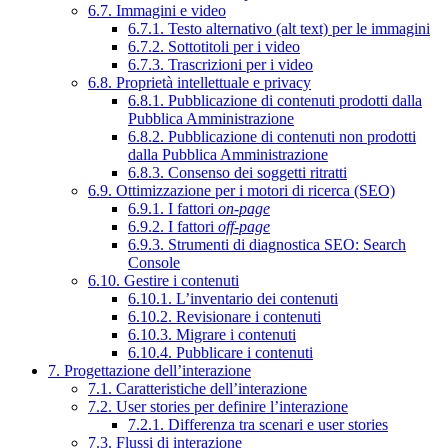
6.7. Immagini e video
6.7.1. Testo alternativo (alt text) per le immagini
6.7.2. Sottotitoli per i video
6.7.3. Trascrizioni per i video
6.8. Proprietà intellettuale e privacy
6.8.1. Pubblicazione di contenuti prodotti dalla
Pubblica Amministrazione
6.8.2. Pubblicazione di contenuti non prodotti
dalla Pubblica Amministrazione
6.8.3. Consenso dei soggetti ritratti
6.9. Ottimizzazione per i motori di ricerca (SEO)
6.9.1. I fattori
on-page
6.9.2. I fattori
off-page
6.9.3. Strumenti di diagnostica SEO: Search
Console
6.10. Gestire i contenuti
6.10.1. L’inventario dei contenuti
6.10.2. Revisionare i contenuti
6.10.3. Migrare i contenuti
6.10.4. Pubblicare i contenuti
7. Progettazione dell’interazione
7.1. Caratteristiche dell’interazione
7.2. User stories per definire l’interazione
7.2.1. Differenza tra scenari e user stories
7.3. Flussi di interazione