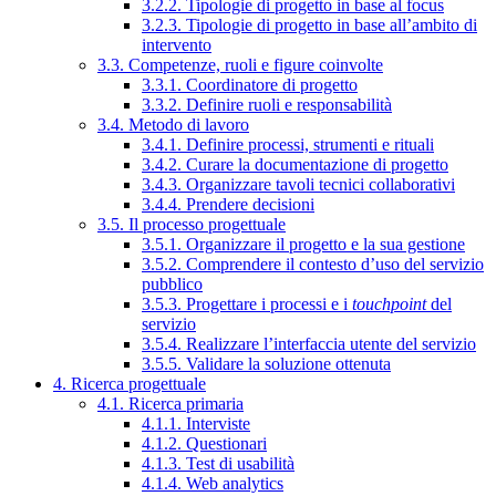
3.2.2. Tipologie di progetto in base al focus
3.2.3. Tipologie di progetto in base all’ambito di
intervento
3.3. Competenze, ruoli e figure coinvolte
3.3.1. Coordinatore di progetto
3.3.2. Definire ruoli e responsabilità
3.4. Metodo di lavoro
3.4.1. Definire processi, strumenti e rituali
3.4.2. Curare la documentazione di progetto
3.4.3. Organizzare tavoli tecnici collaborativi
3.4.4. Prendere decisioni
3.5. Il processo progettuale
3.5.1. Organizzare il progetto e la sua gestione
3.5.2. Comprendere il contesto d’uso del servizio
pubblico
3.5.3. Progettare i processi e i
touchpoint
del
servizio
3.5.4. Realizzare l’interfaccia utente del servizio
3.5.5. Validare la soluzione ottenuta
4. Ricerca progettuale
4.1. Ricerca primaria
4.1.1. Interviste
4.1.2. Questionari
4.1.3. Test di usabilità
4.1.4. Web analytics