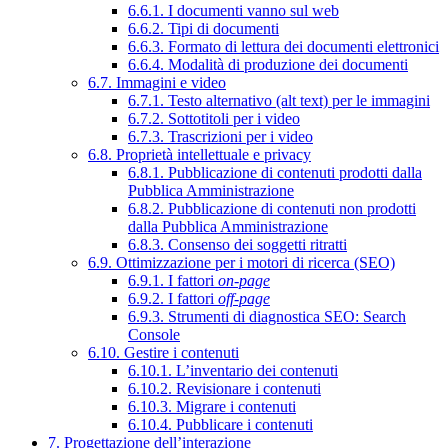
6.6.1. I documenti vanno sul web
6.6.2. Tipi di documenti
6.6.3. Formato di lettura dei documenti elettronici
6.6.4. Modalità di produzione dei documenti
6.7. Immagini e video
6.7.1. Testo alternativo (alt text) per le immagini
6.7.2. Sottotitoli per i video
6.7.3. Trascrizioni per i video
6.8. Proprietà intellettuale e privacy
6.8.1. Pubblicazione di contenuti prodotti dalla
Pubblica Amministrazione
6.8.2. Pubblicazione di contenuti non prodotti
dalla Pubblica Amministrazione
6.8.3. Consenso dei soggetti ritratti
6.9. Ottimizzazione per i motori di ricerca (SEO)
6.9.1. I fattori
on-page
6.9.2. I fattori
off-page
6.9.3. Strumenti di diagnostica SEO: Search
Console
6.10. Gestire i contenuti
6.10.1. L’inventario dei contenuti
6.10.2. Revisionare i contenuti
6.10.3. Migrare i contenuti
6.10.4. Pubblicare i contenuti
7. Progettazione dell’interazione