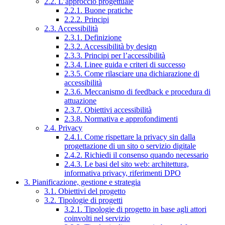
2.2. L’approccio progettuale
2.2.1. Buone pratiche
2.2.2. Principi
2.3. Accessibilità
2.3.1. Definizione
2.3.2. Accessibilità by design
2.3.3. Principi per l’accessibilità
2.3.4. Linee guida e criteri di successo
2.3.5. Come rilasciare una dichiarazione di
accessibilità
2.3.6. Meccanismo di feedback e procedura di
attuazione
2.3.7. Obiettivi accessibilità
2.3.8. Normativa e approfondimenti
2.4. Privacy
2.4.1. Come rispettare la privacy sin dalla
progettazione di un sito o servizio digitale
2.4.2. Richiedi il consenso quando necessario
2.4.3. Le basi del sito web: architettura,
informativa privacy, riferimenti DPO
3. Pianificazione, gestione e strategia
3.1. Obiettivi del progetto
3.2. Tipologie di progetti
3.2.1. Tipologie di progetto in base agli attori
coinvolti nel servizio