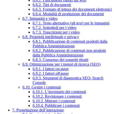
6.6.1. I documenti vanno sul web
6.6.2. Tipi di documenti
6.6.3. Formato di lettura dei documenti elettronici
6.6.4. Modalità di produzione dei documenti
6.7. Immagini e video
6.7.1. Testo alternativo (alt text) per le immagini
6.7.2. Sottotitoli per i video
6.7.3. Trascrizioni per i video
6.8. Proprietà intellettuale e privacy
6.8.1. Pubblicazione di contenuti prodotti dalla
Pubblica Amministrazione
6.8.2. Pubblicazione di contenuti non prodotti
dalla Pubblica Amministrazione
6.8.3. Consenso dei soggetti ritratti
6.9. Ottimizzazione per i motori di ricerca (SEO)
6.9.1. I fattori
on-page
6.9.2. I fattori
off-page
6.9.3. Strumenti di diagnostica SEO: Search
Console
6.10. Gestire i contenuti
6.10.1. L’inventario dei contenuti
6.10.2. Revisionare i contenuti
6.10.3. Migrare i contenuti
6.10.4. Pubblicare i contenuti
7. Progettazione dell’interazione