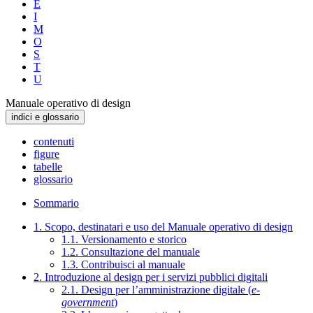
E
I
M
O
S
T
U
Manuale operativo di design
indici e glossario
contenuti
figure
tabelle
glossario
Sommario
1. Scopo, destinatari e uso del Manuale operativo di design
1.1. Versionamento e storico
1.2. Consultazione del manuale
1.3. Contribuisci al manuale
2. Introduzione al design per i servizi pubblici digitali
2.1. Design per l’amministrazione digitale (
e-
government
)