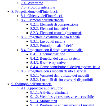
7.4. Wireframe
7.5. Prototipi interattivi
8. Progettazione dell’interfaccia
8.1. Obiettivi dell’interfaccia
8.2. Elementi dell’interfaccia
8.2.1. Elementi di composizione
8.2.2. Elementi interattivi
8.2.3. Elementi testuali (microtesti)
8.3. Progettare e costruire in alta fedeltà
8.3.1. Layout di pagina
8.3.2. Prototipi in alta fedeltà
8.4. Progettare con il design system .italia
8.4.1. Documentazione
8.4.2. Benefici del design system
8.4.3. Risorse operative
8.4.4. Come contribuire al design system .italia
8.5. Progettare con i modelli di sito e servizi
8.5.1. Vantaggi dell’utilizzo dei modelli
8.5.2. I modelli di sito e servizi disponibili
9. Sviluppo dell’interfaccia
9.1. Approccio allo sviluppo
9.1.1. Attività preliminari
9.1.2. Web design responsivo e accessibile
9.1.3. Mobile first
9.1.4. Progressive enhancement e Graceful