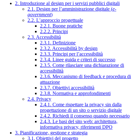
2. Introduzione al design per i servizi pubblici digitali
2.1. Design per l’amministrazione digitale (
e-
government
)
2.2. L’approccio progettuale
2.2.1. Buone pratiche
2.2.2. Principi
2.3. Accessibilità
2.3.1. Definizione
2.3.2. Accessibilità by design
2.3.3. Principi per l’accessibilità
2.3.4. Linee guida e criteri di successo
2.3.5. Come rilasciare una dichiarazione di
accessibilità
2.3.6. Meccanismo di feedback e procedura di
attuazione
2.3.7. Obiettivi accessibilità
2.3.8. Normativa e approfondimenti
2.4. Privacy
2.4.1. Come rispettare la privacy sin dalla
progettazione di un sito o servizio digitale
2.4.2. Richiedi il consenso quando necessario
2.4.3. Le basi del sito web: architettura,
informativa privacy, riferimenti DPO
3. Pianificazione, gestione e strategia
3.1. Obiettivi del progetto