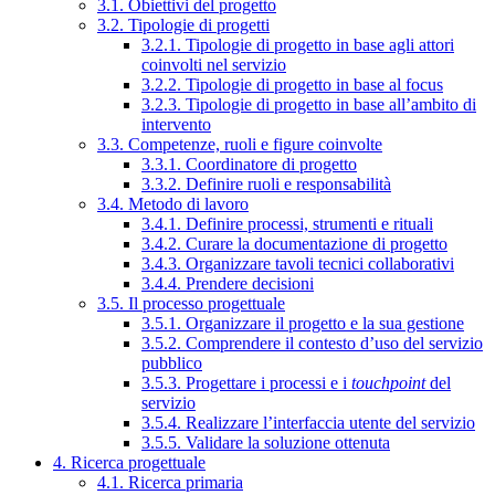
3.1. Obiettivi del progetto
3.2. Tipologie di progetti
3.2.1. Tipologie di progetto in base agli attori
coinvolti nel servizio
3.2.2. Tipologie di progetto in base al focus
3.2.3. Tipologie di progetto in base all’ambito di
intervento
3.3. Competenze, ruoli e figure coinvolte
3.3.1. Coordinatore di progetto
3.3.2. Definire ruoli e responsabilità
3.4. Metodo di lavoro
3.4.1. Definire processi, strumenti e rituali
3.4.2. Curare la documentazione di progetto
3.4.3. Organizzare tavoli tecnici collaborativi
3.4.4. Prendere decisioni
3.5. Il processo progettuale
3.5.1. Organizzare il progetto e la sua gestione
3.5.2. Comprendere il contesto d’uso del servizio
pubblico
3.5.3. Progettare i processi e i
touchpoint
del
servizio
3.5.4. Realizzare l’interfaccia utente del servizio
3.5.5. Validare la soluzione ottenuta
4. Ricerca progettuale
4.1. Ricerca primaria