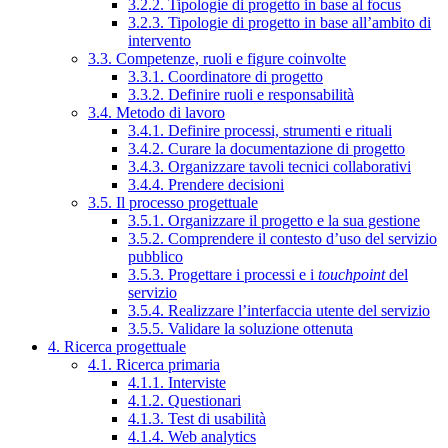
3.2.2. Tipologie di progetto in base al focus
3.2.3. Tipologie di progetto in base all’ambito di
intervento
3.3. Competenze, ruoli e figure coinvolte
3.3.1. Coordinatore di progetto
3.3.2. Definire ruoli e responsabilità
3.4. Metodo di lavoro
3.4.1. Definire processi, strumenti e rituali
3.4.2. Curare la documentazione di progetto
3.4.3. Organizzare tavoli tecnici collaborativi
3.4.4. Prendere decisioni
3.5. Il processo progettuale
3.5.1. Organizzare il progetto e la sua gestione
3.5.2. Comprendere il contesto d’uso del servizio
pubblico
3.5.3. Progettare i processi e i
touchpoint
del
servizio
3.5.4. Realizzare l’interfaccia utente del servizio
3.5.5. Validare la soluzione ottenuta
4. Ricerca progettuale
4.1. Ricerca primaria
4.1.1. Interviste
4.1.2. Questionari
4.1.3. Test di usabilità
4.1.4. Web analytics