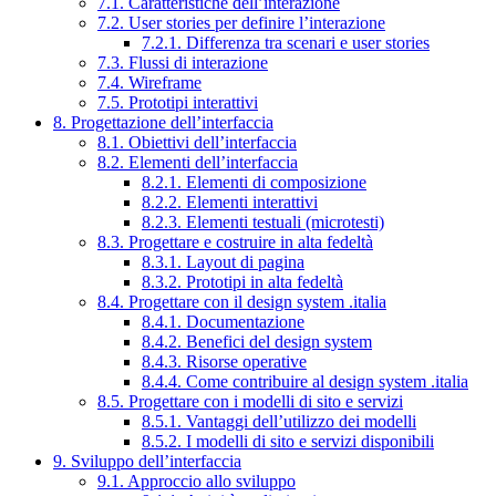
7.1. Caratteristiche dell’interazione
7.2. User stories per definire l’interazione
7.2.1. Differenza tra scenari e user stories
7.3. Flussi di interazione
7.4. Wireframe
7.5. Prototipi interattivi
8. Progettazione dell’interfaccia
8.1. Obiettivi dell’interfaccia
8.2. Elementi dell’interfaccia
8.2.1. Elementi di composizione
8.2.2. Elementi interattivi
8.2.3. Elementi testuali (microtesti)
8.3. Progettare e costruire in alta fedeltà
8.3.1. Layout di pagina
8.3.2. Prototipi in alta fedeltà
8.4. Progettare con il design system .italia
8.4.1. Documentazione
8.4.2. Benefici del design system
8.4.3. Risorse operative
8.4.4. Come contribuire al design system .italia
8.5. Progettare con i modelli di sito e servizi
8.5.1. Vantaggi dell’utilizzo dei modelli
8.5.2. I modelli di sito e servizi disponibili
9. Sviluppo dell’interfaccia
9.1. Approccio allo sviluppo