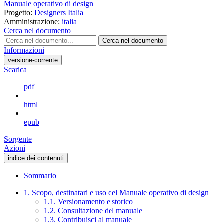
Manuale operativo di design
Progetto:
Designers Italia
Amministrazione:
italia
Cerca nel documento
Cerca nel documento
Informazioni
versione-corrente
Scarica
pdf
html
epub
Sorgente
Azioni
indice dei contenuti
Sommario
1. Scopo, destinatari e uso del Manuale operativo di design
1.1. Versionamento e storico
1.2. Consultazione del manuale
1.3. Contribuisci al manuale