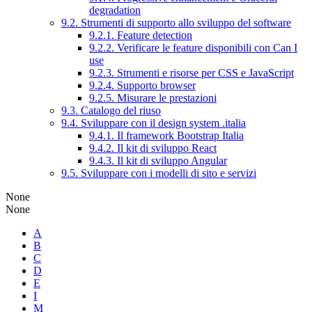
degradation
9.2. Strumenti di supporto allo sviluppo del software
9.2.1. Feature detection
9.2.2. Verificare le feature disponibili con Can I
use
9.2.3. Strumenti e risorse per CSS e JavaScript
9.2.4. Supporto browser
9.2.5. Misurare le prestazioni
9.3. Catalogo del riuso
9.4. Sviluppare con il design system .italia
9.4.1. Il framework Bootstrap Italia
9.4.2. Il kit di sviluppo React
9.4.3. Il kit di sviluppo Angular
9.5. Sviluppare con i modelli di sito e servizi
None
None
A
B
C
D
E
I
M