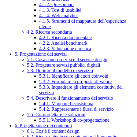
4.1.2. Questionari
4.1.3. Test di usabilità
4.1.4. Web analytics
4.1.5. Strumenti di mappatura dell’esperienza
utente
4.2. Ricerca secondaria
4.2.1. Ricerca documentale
4.2.2. Analisi benchmark
4.2.3. Valutazione euristica
5. Progettazione dei servizi
5.1. Cosa sono i servizi e il service design
5.2. Progettare servizi pubblici digitali
5.3. Definire il modello di servizio
5.3.1. Identificare gli attori coinvolti
5.3.2. Formulare la proposta di valore
5.3.3. Inquadrare gli elementi costitutivi del
servizio
5.4. Descrivere il funzionamento del servizio
5.4.1. Mappare l’ecosistema
5.4.2. Rappresentare i flussi di servizio
5.5. Co-progettare le soluzioni
5.5.1. Workshop di co-progettazione
6. Progettazione dei contenuti
6.1. Cos’è il content design
6.2. Ricerca utente sui contenuti e il linguaggio