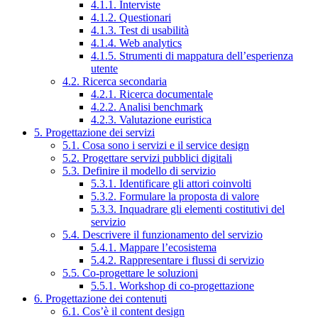
4.1.1. Interviste
4.1.2. Questionari
4.1.3. Test di usabilità
4.1.4. Web analytics
4.1.5. Strumenti di mappatura dell’esperienza
utente
4.2. Ricerca secondaria
4.2.1. Ricerca documentale
4.2.2. Analisi benchmark
4.2.3. Valutazione euristica
5. Progettazione dei servizi
5.1. Cosa sono i servizi e il service design
5.2. Progettare servizi pubblici digitali
5.3. Definire il modello di servizio
5.3.1. Identificare gli attori coinvolti
5.3.2. Formulare la proposta di valore
5.3.3. Inquadrare gli elementi costitutivi del
servizio
5.4. Descrivere il funzionamento del servizio
5.4.1. Mappare l’ecosistema
5.4.2. Rappresentare i flussi di servizio
5.5. Co-progettare le soluzioni
5.5.1. Workshop di co-progettazione
6. Progettazione dei contenuti
6.1. Cos’è il content design