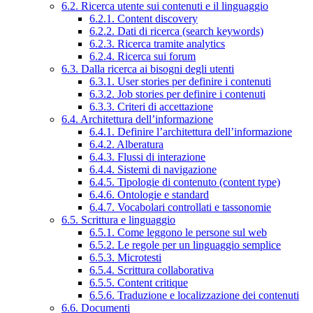
6.2. Ricerca utente sui contenuti e il linguaggio
6.2.1. Content discovery
6.2.2. Dati di ricerca (search keywords)
6.2.3. Ricerca tramite analytics
6.2.4. Ricerca sui forum
6.3. Dalla ricerca ai bisogni degli utenti
6.3.1. User stories per definire i contenuti
6.3.2. Job stories per definire i contenuti
6.3.3. Criteri di accettazione
6.4. Architettura dell’informazione
6.4.1. Definire l’architettura dell’informazione
6.4.2. Alberatura
6.4.3. Flussi di interazione
6.4.4. Sistemi di navigazione
6.4.5. Tipologie di contenuto (content type)
6.4.6. Ontologie e standard
6.4.7. Vocabolari controllati e tassonomie
6.5. Scrittura e linguaggio
6.5.1. Come leggono le persone sul web
6.5.2. Le regole per un linguaggio semplice
6.5.3. Microtesti
6.5.4. Scrittura collaborativa
6.5.5. Content critique
6.5.6. Traduzione e localizzazione dei contenuti
6.6. Documenti