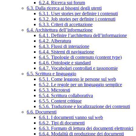
6.2.4. Ricerca sui forum
6.3. Dalla ricerca ai bisogni degli utenti
6.3.1. User stories per definire i contenuti
6.3.2. Job stories per definire i contenuti
6.3.3. Criteri di accettazione
6.4. Architettura dell’informazione
6.4.1. Definire l’architettura dell’informazione
6.4.2. Alberatura
6.4.3. Flussi di interazione
6.4.4. Sistemi di navigazione
6.4.5. Tipologie di contenuto (content type)
6.4.6. Ontologie e standard
6.4.7. Vocabolari controllati e tassonomie
6.5. Scrittura e linguaggio
6.5.1. Come leggono le persone sul web
6.5.2. Le regole per un linguaggio semplice
6.5.3. Microtesti
6.5.4. Scrittura collaborativa
6.5.5. Content critique
6.5.6. Traduzione e localizzazione dei contenuti
6.6. Documenti
6.6.1. I documenti vanno sul web
6.6.2. Tipi di documenti
6.6.3. Formato di lettura dei documenti elettronici
6.6.4. Modalità di produzione dei documenti