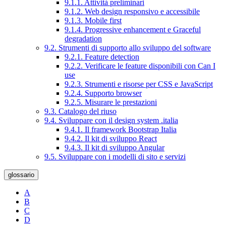
9.1.1. Attività preliminari
9.1.2. Web design responsivo e accessibile
9.1.3. Mobile first
9.1.4. Progressive enhancement e Graceful
degradation
9.2. Strumenti di supporto allo sviluppo del software
9.2.1. Feature detection
9.2.2. Verificare le feature disponibili con Can I
use
9.2.3. Strumenti e risorse per CSS e JavaScript
9.2.4. Supporto browser
9.2.5. Misurare le prestazioni
9.3. Catalogo del riuso
9.4. Sviluppare con il design system .italia
9.4.1. Il framework Bootstrap Italia
9.4.2. Il kit di sviluppo React
9.4.3. Il kit di sviluppo Angular
9.5. Sviluppare con i modelli di sito e servizi
glossario
A
B
C
D