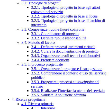
3.2. Tipologie di progetti
3.2.1. Tipologie di progetto in base agli attori
coinvolti nel servizio
3.2.2. Tipologie di progetto in base al focus
3.2.3. Tipologie di progetto in base all’ambito di
intervento
3.3. Competenze, ruoli e figure coinvolte
3.3.1. Coordinatore di progetto
3.3.2. Definire ruoli e responsabilità
3.4. Metodo di lavoro
3.4.1. Definire processi, strumenti e rituali
3.4.2. Curare la documentazione di progetto
3.4.3. Organizzare tavoli tecnici collaborativi
3.4.4. Prendere decisioni
3.5. Il processo progettuale
3.5.1. Organizzare il progetto e la sua gestione
3.5.2. Comprendere il contesto d’uso del servizio
pubblico
3.5.3. Progettare i processi e i
touchpoint
del
servizio
3.5.4. Realizzare l’interfaccia utente del servizio
3.5.5. Validare la soluzione ottenuta
4. Ricerca progettuale
4.1. Ricerca primaria
4.1.1. Interviste