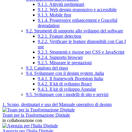
9.1.1. Attività preliminari
9.1.2. Web design responsivo e accessibile
9.1.3. Mobile first
9.1.4. Progressive enhancement e Graceful
degradation
9.2. Strumenti di supporto allo sviluppo del software
9.2.1. Feature detection
9.2.2. Verificare le feature disponibili con Can I
use
9.2.3. Strumenti e risorse per CSS e JavaScript
9.2.4. Supporto browser
9.2.5. Misurare le prestazioni
9.3. Catalogo del riuso
9.4. Sviluppare con il design system .italia
9.4.1. Il framework Bootstrap Italia
9.4.2. Il kit di sviluppo React
9.4.3. Il kit di sviluppo Angular
9.5. Sviluppare con i modelli di sito e servizi
1. Scopo, destinatari e uso del Manuale operativo di design
Team per la Trasformazione Digitale
in collaborazione con
Agenzia per l'Italia Digitale