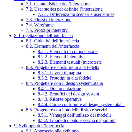
7.1. Caratteristiche dell’interazione
7.2. User stories per definire l’interazione
7.2.1. Differenza tra scenari e user stories
7.3. Flussi di interazione
7.4. Wireframe
7.5. Prototipi interattivi
8. Progettazione dell’interfaccia
8.1. Obiettivi dell’interfaccia
8.2. Elementi dell’interfaccia
8.2.1. Elementi di composizione
8.2.2. Elementi interattivi
8.2.3. Elementi testuali (microtesti)
8.3. Progettare e costruire in alta fedeltà
8.3.1. Layout di pagina
8.3.2. Prototipi in alta fedeltà
8.4. Progettare con il design system .italia
8.4.1. Documentazione
8.4.2. Benefici del design system
8.4.3. Risorse operative
8.4.4. Come contribuire al design system .italia
8.5. Progettare con i modelli di sito e servizi
8.5.1. Vantaggi dell’utilizzo dei modelli
8.5.2. I modelli di sito e servizi disponibili
9. Sviluppo dell’interfaccia
9.1. Approccio allo sviluppo