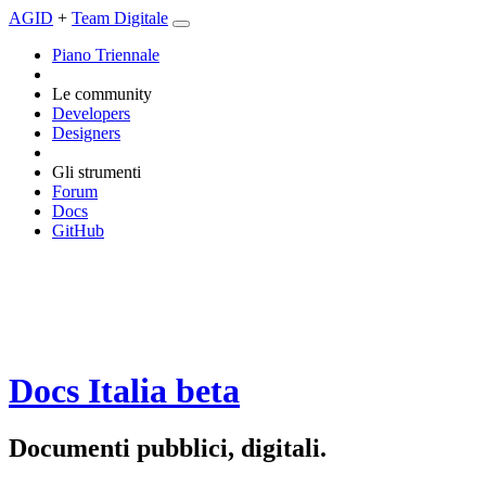
AGID
+
Team Digitale
Piano Triennale
Le community
Developers
Designers
Gli strumenti
Forum
Docs
GitHub
Docs Italia
beta
Documenti pubblici, digitali.