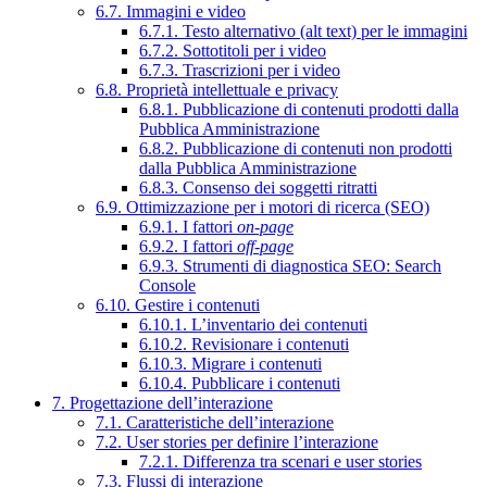
6.7. Immagini e video
6.7.1. Testo alternativo (alt text) per le immagini
6.7.2. Sottotitoli per i video
6.7.3. Trascrizioni per i video
6.8. Proprietà intellettuale e privacy
6.8.1. Pubblicazione di contenuti prodotti dalla
Pubblica Amministrazione
6.8.2. Pubblicazione di contenuti non prodotti
dalla Pubblica Amministrazione
6.8.3. Consenso dei soggetti ritratti
6.9. Ottimizzazione per i motori di ricerca (SEO)
6.9.1. I fattori
on-page
6.9.2. I fattori
off-page
6.9.3. Strumenti di diagnostica SEO: Search
Console
6.10. Gestire i contenuti
6.10.1. L’inventario dei contenuti
6.10.2. Revisionare i contenuti
6.10.3. Migrare i contenuti
6.10.4. Pubblicare i contenuti
7. Progettazione dell’interazione
7.1. Caratteristiche dell’interazione
7.2. User stories per definire l’interazione
7.2.1. Differenza tra scenari e user stories
7.3. Flussi di interazione