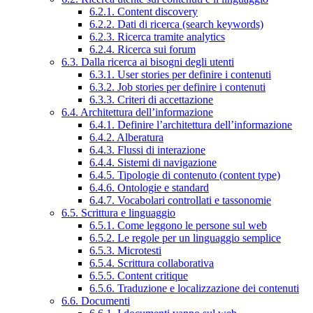
6.2.1. Content discovery
6.2.2. Dati di ricerca (search keywords)
6.2.3. Ricerca tramite analytics
6.2.4. Ricerca sui forum
6.3. Dalla ricerca ai bisogni degli utenti
6.3.1. User stories per definire i contenuti
6.3.2. Job stories per definire i contenuti
6.3.3. Criteri di accettazione
6.4. Architettura dell’informazione
6.4.1. Definire l’architettura dell’informazione
6.4.2. Alberatura
6.4.3. Flussi di interazione
6.4.4. Sistemi di navigazione
6.4.5. Tipologie di contenuto (content type)
6.4.6. Ontologie e standard
6.4.7. Vocabolari controllati e tassonomie
6.5. Scrittura e linguaggio
6.5.1. Come leggono le persone sul web
6.5.2. Le regole per un linguaggio semplice
6.5.3. Microtesti
6.5.4. Scrittura collaborativa
6.5.5. Content critique
6.5.6. Traduzione e localizzazione dei contenuti
6.6. Documenti