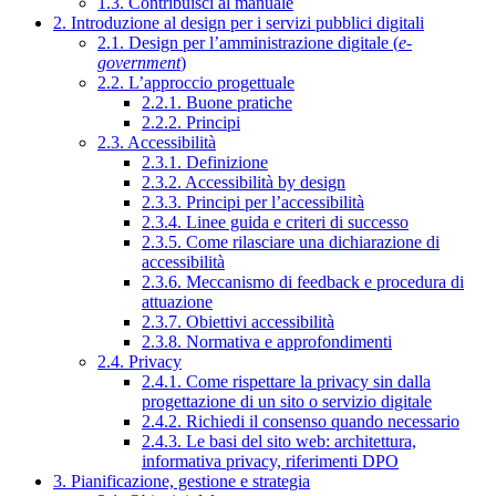
1.3. Contribuisci al manuale
2. Introduzione al design per i servizi pubblici digitali
2.1. Design per l’amministrazione digitale (
e-
government
)
2.2. L’approccio progettuale
2.2.1. Buone pratiche
2.2.2. Principi
2.3. Accessibilità
2.3.1. Definizione
2.3.2. Accessibilità by design
2.3.3. Principi per l’accessibilità
2.3.4. Linee guida e criteri di successo
2.3.5. Come rilasciare una dichiarazione di
accessibilità
2.3.6. Meccanismo di feedback e procedura di
attuazione
2.3.7. Obiettivi accessibilità
2.3.8. Normativa e approfondimenti
2.4. Privacy
2.4.1. Come rispettare la privacy sin dalla
progettazione di un sito o servizio digitale
2.4.2. Richiedi il consenso quando necessario
2.4.3. Le basi del sito web: architettura,
informativa privacy, riferimenti DPO
3. Pianificazione, gestione e strategia