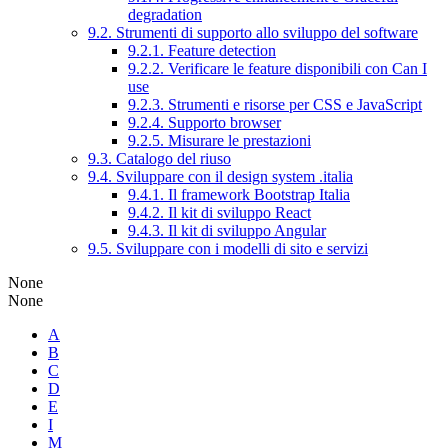
degradation
9.2. Strumenti di supporto allo sviluppo del software
9.2.1. Feature detection
9.2.2. Verificare le feature disponibili con Can I
use
9.2.3. Strumenti e risorse per CSS e JavaScript
9.2.4. Supporto browser
9.2.5. Misurare le prestazioni
9.3. Catalogo del riuso
9.4. Sviluppare con il design system .italia
9.4.1. Il framework Bootstrap Italia
9.4.2. Il kit di sviluppo React
9.4.3. Il kit di sviluppo Angular
9.5. Sviluppare con i modelli di sito e servizi
None
None
A
B
C
D
E
I
M