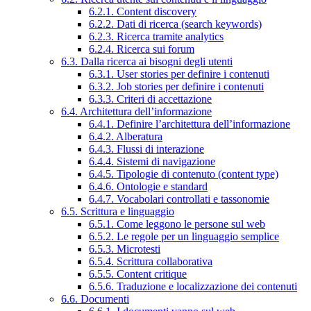
6.2.1. Content discovery
6.2.2. Dati di ricerca (search keywords)
6.2.3. Ricerca tramite analytics
6.2.4. Ricerca sui forum
6.3. Dalla ricerca ai bisogni degli utenti
6.3.1. User stories per definire i contenuti
6.3.2. Job stories per definire i contenuti
6.3.3. Criteri di accettazione
6.4. Architettura dell’informazione
6.4.1. Definire l’architettura dell’informazione
6.4.2. Alberatura
6.4.3. Flussi di interazione
6.4.4. Sistemi di navigazione
6.4.5. Tipologie di contenuto (content type)
6.4.6. Ontologie e standard
6.4.7. Vocabolari controllati e tassonomie
6.5. Scrittura e linguaggio
6.5.1. Come leggono le persone sul web
6.5.2. Le regole per un linguaggio semplice
6.5.3. Microtesti
6.5.4. Scrittura collaborativa
6.5.5. Content critique
6.5.6. Traduzione e localizzazione dei contenuti
6.6. Documenti