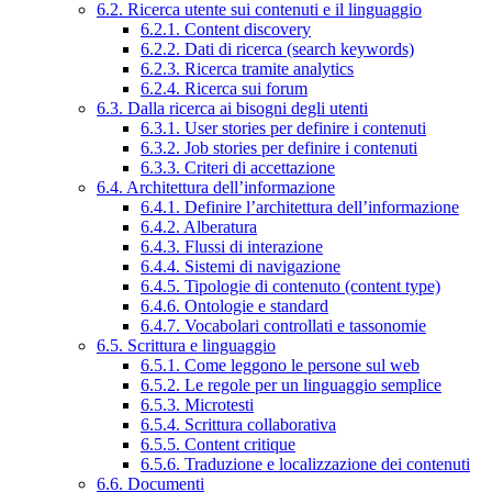
6.2. Ricerca utente sui contenuti e il linguaggio
6.2.1. Content discovery
6.2.2. Dati di ricerca (search keywords)
6.2.3. Ricerca tramite analytics
6.2.4. Ricerca sui forum
6.3. Dalla ricerca ai bisogni degli utenti
6.3.1. User stories per definire i contenuti
6.3.2. Job stories per definire i contenuti
6.3.3. Criteri di accettazione
6.4. Architettura dell’informazione
6.4.1. Definire l’architettura dell’informazione
6.4.2. Alberatura
6.4.3. Flussi di interazione
6.4.4. Sistemi di navigazione
6.4.5. Tipologie di contenuto (content type)
6.4.6. Ontologie e standard
6.4.7. Vocabolari controllati e tassonomie
6.5. Scrittura e linguaggio
6.5.1. Come leggono le persone sul web
6.5.2. Le regole per un linguaggio semplice
6.5.3. Microtesti
6.5.4. Scrittura collaborativa
6.5.5. Content critique
6.5.6. Traduzione e localizzazione dei contenuti
6.6. Documenti