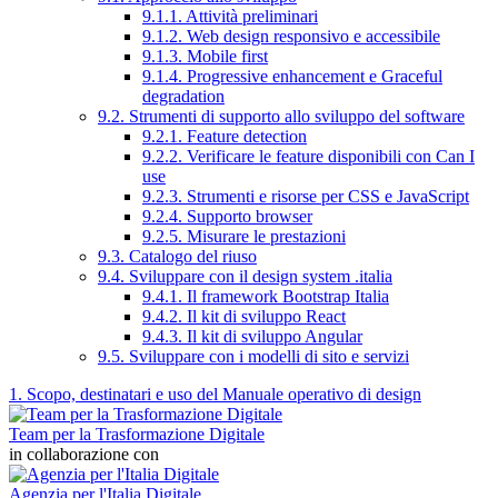
9.1.1. Attività preliminari
9.1.2. Web design responsivo e accessibile
9.1.3. Mobile first
9.1.4. Progressive enhancement e Graceful
degradation
9.2. Strumenti di supporto allo sviluppo del software
9.2.1. Feature detection
9.2.2. Verificare le feature disponibili con Can I
use
9.2.3. Strumenti e risorse per CSS e JavaScript
9.2.4. Supporto browser
9.2.5. Misurare le prestazioni
9.3. Catalogo del riuso
9.4. Sviluppare con il design system .italia
9.4.1. Il framework Bootstrap Italia
9.4.2. Il kit di sviluppo React
9.4.3. Il kit di sviluppo Angular
9.5. Sviluppare con i modelli di sito e servizi
1. Scopo, destinatari e uso del Manuale operativo di design
Team per la Trasformazione Digitale
in collaborazione con
Agenzia per l'Italia Digitale