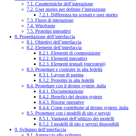
7.1. Caratteristiche dell’interazione
7.2. User stories per definire l’interazione
7.2.1. Differenza tra scenari e user stories
7.3. Flussi di interazione
7.4. Wireframe
7.5. Prototipi interattivi
8. Progettazione dell’interfaccia
8.1. Obiettivi dell’interfaccia
8.2. Elementi dell’interfaccia
8.2.1. Elementi di composizione
8.2.2. Elementi interattivi
8.2.3. Elementi testuali (microtesti)
8.3. Progettare e costruire in alta fedeltà
8.3.1. Layout di pagina
8.3.2. Prototipi in alta fedeltà
8.4. Progettare con il design system .italia
8.4.1. Documentazione
8.4.2. Benefici del design system
8.4.3. Risorse operative
8.4.4. Come contribuire al design system .italia
8.5. Progettare con i modelli di sito e servizi
8.5.1. Vantaggi dell’utilizzo dei modelli
8.5.2. I modelli di sito e servizi disponibili
9. Sviluppo dell’interfaccia
9.1. Approccio allo sviluppo