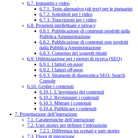
6.7. Immagini e video
6.7.1. Testo alternativo (alt text) per le immagini
6.7.2. Sottotitoli per i video
6.7.3. Trascrizioni per i video
6.8. Proprietà intellettuale e privacy
6.8.1. Pubblicazione di contenuti prodotti dalla
Pubblica Amministrazione
6.8.2. Pubblicazione di contenuti non prodotti
dalla Pubblica Amministrazione
6.8.3. Consenso dei soggetti ritratti
6.9. Ottimizzazione per i motori di ricerca (SEO)
6.9.1. I fattori
on-page
6.9.2. I fattori
off-page
6.9.3. Strumenti di diagnostica SEO: Search
Console
6.10. Gestire i contenuti
6.10.1. L’inventario dei contenuti
6.10.2. Revisionare i contenuti
6.10.3. Migrare i contenuti
6.10.4. Pubblicare i contenuti
7. Progettazione dell’interazione
7.1. Caratteristiche dell’interazione
7.2. User stories per definire l’interazione
7.2.1. Differenza tra scenari e user stories
7.3. Flussi di interazione