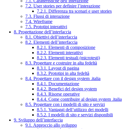
7.1. Caratteristiche dell’interazione
7.2. User stories per definire l’interazione
7.2.1. Differenza tra scenari e user stories
7.3. Flussi di interazione
7.4. Wireframe
7.5. Prototipi interattivi
8. Progettazione dell’interfaccia
8.1. Obiettivi dell’interfaccia
8.2. Elementi dell’interfaccia
8.2.1. Elementi di composizione
8.2.2. Elementi interattivi
8.2.3. Elementi testuali (microtesti)
8.3. Progettare e costruire in alta fedeltà
8.3.1. Layout di pagina
8.3.2. Prototipi in alta fedeltà
8.4. Progettare con il design system .italia
8.4.1. Documentazione
8.4.2. Benefici del design system
8.4.3. Risorse operative
8.4.4. Come contribuire al design system .italia
8.5. Progettare con i modelli di sito e servizi
8.5.1. Vantaggi dell’utilizzo dei modelli
8.5.2. I modelli di sito e servizi disponibili
9. Sviluppo dell’interfaccia
9.1. Approccio allo sviluppo