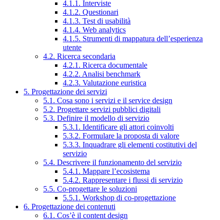
4.1.1. Interviste
4.1.2. Questionari
4.1.3. Test di usabilità
4.1.4. Web analytics
4.1.5. Strumenti di mappatura dell’esperienza
utente
4.2. Ricerca secondaria
4.2.1. Ricerca documentale
4.2.2. Analisi benchmark
4.2.3. Valutazione euristica
5. Progettazione dei servizi
5.1. Cosa sono i servizi e il service design
5.2. Progettare servizi pubblici digitali
5.3. Definire il modello di servizio
5.3.1. Identificare gli attori coinvolti
5.3.2. Formulare la proposta di valore
5.3.3. Inquadrare gli elementi costitutivi del
servizio
5.4. Descrivere il funzionamento del servizio
5.4.1. Mappare l’ecosistema
5.4.2. Rappresentare i flussi di servizio
5.5. Co-progettare le soluzioni
5.5.1. Workshop di co-progettazione
6. Progettazione dei contenuti
6.1. Cos’è il content design