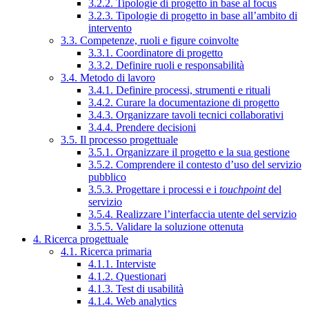
3.2.2. Tipologie di progetto in base al focus
3.2.3. Tipologie di progetto in base all’ambito di
intervento
3.3. Competenze, ruoli e figure coinvolte
3.3.1. Coordinatore di progetto
3.3.2. Definire ruoli e responsabilità
3.4. Metodo di lavoro
3.4.1. Definire processi, strumenti e rituali
3.4.2. Curare la documentazione di progetto
3.4.3. Organizzare tavoli tecnici collaborativi
3.4.4. Prendere decisioni
3.5. Il processo progettuale
3.5.1. Organizzare il progetto e la sua gestione
3.5.2. Comprendere il contesto d’uso del servizio
pubblico
3.5.3. Progettare i processi e i
touchpoint
del
servizio
3.5.4. Realizzare l’interfaccia utente del servizio
3.5.5. Validare la soluzione ottenuta
4. Ricerca progettuale
4.1. Ricerca primaria
4.1.1. Interviste
4.1.2. Questionari
4.1.3. Test di usabilità
4.1.4. Web analytics