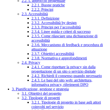
2.2. L’approccio progettuale
2.2.1. Buone pratiche
2.2.2. Principi
2.3. Accessibilità
2.3.1. Definizione
2.3.2. Accessibilità by design
2.3.3. Principi per l’accessibilità
2.3.4. Linee guida e criteri di successo
2.3.5. Come rilasciare una dichiarazione di
accessibilità
2.3.6. Meccanismo di feedback e procedura di
attuazione
2.3.7. Obiettivi accessibilità
2.3.8. Normativa e approfondimenti
2.4. Privacy
2.4.1. Come rispettare la privacy sin dalla
progettazione di un sito o servizio digitale
2.4.2. Richiedi il consenso quando necessario
2.4.3. Le basi del sito web: architettura,
informativa privacy, riferimenti DPO
3. Pianificazione, gestione e strategia
3.1. Obiettivi del progetto
3.2. Tipologie di progetti
3.2.1. Tipologie di progetto in base agli attori
coinvolti nel servizio