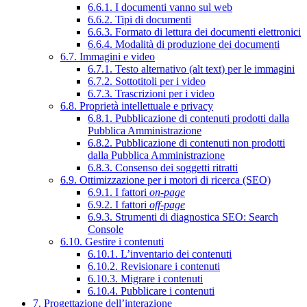
6.6.1. I documenti vanno sul web
6.6.2. Tipi di documenti
6.6.3. Formato di lettura dei documenti elettronici
6.6.4. Modalità di produzione dei documenti
6.7. Immagini e video
6.7.1. Testo alternativo (alt text) per le immagini
6.7.2. Sottotitoli per i video
6.7.3. Trascrizioni per i video
6.8. Proprietà intellettuale e privacy
6.8.1. Pubblicazione di contenuti prodotti dalla
Pubblica Amministrazione
6.8.2. Pubblicazione di contenuti non prodotti
dalla Pubblica Amministrazione
6.8.3. Consenso dei soggetti ritratti
6.9. Ottimizzazione per i motori di ricerca (SEO)
6.9.1. I fattori
on-page
6.9.2. I fattori
off-page
6.9.3. Strumenti di diagnostica SEO: Search
Console
6.10. Gestire i contenuti
6.10.1. L’inventario dei contenuti
6.10.2. Revisionare i contenuti
6.10.3. Migrare i contenuti
6.10.4. Pubblicare i contenuti
7. Progettazione dell’interazione