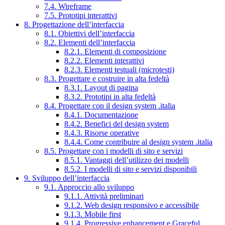
7.4. Wireframe
7.5. Prototipi interattivi
8. Progettazione dell’interfaccia
8.1. Obiettivi dell’interfaccia
8.2. Elementi dell’interfaccia
8.2.1. Elementi di composizione
8.2.2. Elementi interattivi
8.2.3. Elementi testuali (microtesti)
8.3. Progettare e costruire in alta fedeltà
8.3.1. Layout di pagina
8.3.2. Prototipi in alta fedeltà
8.4. Progettare con il design system .italia
8.4.1. Documentazione
8.4.2. Benefici del design system
8.4.3. Risorse operative
8.4.4. Come contribuire al design system .italia
8.5. Progettare con i modelli di sito e servizi
8.5.1. Vantaggi dell’utilizzo dei modelli
8.5.2. I modelli di sito e servizi disponibili
9. Sviluppo dell’interfaccia
9.1. Approccio allo sviluppo
9.1.1. Attività preliminari
9.1.2. Web design responsivo e accessibile
9.1.3. Mobile first
9.1.4. Progressive enhancement e Graceful