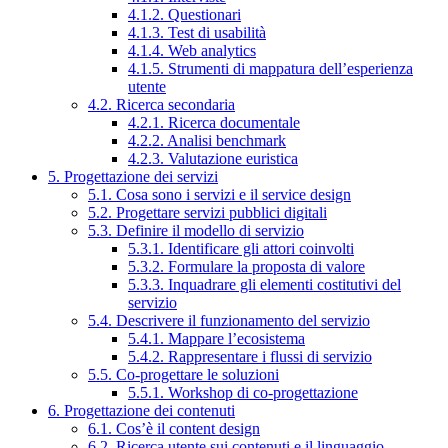
4.1.2. Questionari
4.1.3. Test di usabilità
4.1.4. Web analytics
4.1.5. Strumenti di mappatura dell’esperienza
utente
4.2. Ricerca secondaria
4.2.1. Ricerca documentale
4.2.2. Analisi benchmark
4.2.3. Valutazione euristica
5. Progettazione dei servizi
5.1. Cosa sono i servizi e il service design
5.2. Progettare servizi pubblici digitali
5.3. Definire il modello di servizio
5.3.1. Identificare gli attori coinvolti
5.3.2. Formulare la proposta di valore
5.3.3. Inquadrare gli elementi costitutivi del
servizio
5.4. Descrivere il funzionamento del servizio
5.4.1. Mappare l’ecosistema
5.4.2. Rappresentare i flussi di servizio
5.5. Co-progettare le soluzioni
5.5.1. Workshop di co-progettazione
6. Progettazione dei contenuti
6.1. Cos’è il content design
6.2. Ricerca utente sui contenuti e il linguaggio