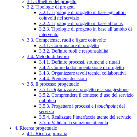
3.1. Obiettivi del progetto
3.2. Tipologie di progetti
3.2.1. Tipologie di progetto in base agli attori
coinvolti nel servizio
3.2.2. Tipologie di progetto in base al focus
3.2.3. Tipologie di progetto in base all’ambito di
intervento
3.3. Competenze, ruoli e figure coinvolte
3.3.1. Coordinatore di progetto
3.3.2. Definire ruoli e responsabilità
3.4. Metodo di lavoro
3.4.1. Definire processi, strumenti e rituali
3.4.2. Curare la documentazione di progetto
3.4.3. Organizzare tavoli tecnici collaborativi
3.4.4. Prendere decisioni
3.5. Il processo progettuale
3.5.1. Organizzare il progetto e la sua gestione
3.5.2. Comprendere il contesto d’uso del servizio
pubblico
3.5.3. Progettare i processi e i
touchpoint
del
servizio
3.5.4. Realizzare l’interfaccia utente del servizio
3.5.5. Validare la soluzione ottenuta
4. Ricerca progettuale
4.1. Ricerca primaria