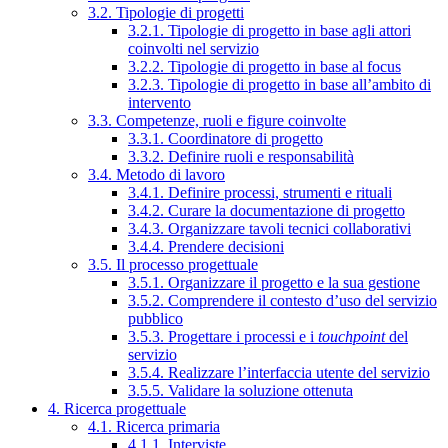
3.2. Tipologie di progetti
3.2.1. Tipologie di progetto in base agli attori
coinvolti nel servizio
3.2.2. Tipologie di progetto in base al focus
3.2.3. Tipologie di progetto in base all’ambito di
intervento
3.3. Competenze, ruoli e figure coinvolte
3.3.1. Coordinatore di progetto
3.3.2. Definire ruoli e responsabilità
3.4. Metodo di lavoro
3.4.1. Definire processi, strumenti e rituali
3.4.2. Curare la documentazione di progetto
3.4.3. Organizzare tavoli tecnici collaborativi
3.4.4. Prendere decisioni
3.5. Il processo progettuale
3.5.1. Organizzare il progetto e la sua gestione
3.5.2. Comprendere il contesto d’uso del servizio
pubblico
3.5.3. Progettare i processi e i
touchpoint
del
servizio
3.5.4. Realizzare l’interfaccia utente del servizio
3.5.5. Validare la soluzione ottenuta
4. Ricerca progettuale
4.1. Ricerca primaria
4.1.1. Interviste