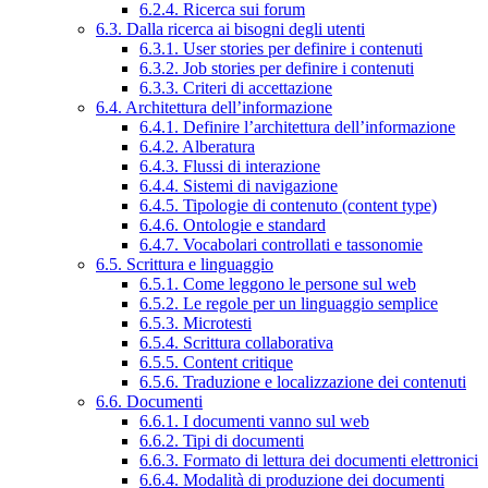
6.2.4. Ricerca sui forum
6.3. Dalla ricerca ai bisogni degli utenti
6.3.1. User stories per definire i contenuti
6.3.2. Job stories per definire i contenuti
6.3.3. Criteri di accettazione
6.4. Architettura dell’informazione
6.4.1. Definire l’architettura dell’informazione
6.4.2. Alberatura
6.4.3. Flussi di interazione
6.4.4. Sistemi di navigazione
6.4.5. Tipologie di contenuto (content type)
6.4.6. Ontologie e standard
6.4.7. Vocabolari controllati e tassonomie
6.5. Scrittura e linguaggio
6.5.1. Come leggono le persone sul web
6.5.2. Le regole per un linguaggio semplice
6.5.3. Microtesti
6.5.4. Scrittura collaborativa
6.5.5. Content critique
6.5.6. Traduzione e localizzazione dei contenuti
6.6. Documenti
6.6.1. I documenti vanno sul web
6.6.2. Tipi di documenti
6.6.3. Formato di lettura dei documenti elettronici
6.6.4. Modalità di produzione dei documenti