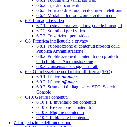
6.6.1. I documenti vanno sul web
6.6.2. Tipi di documenti
6.6.3. Formato di lettura dei documenti elettronici
6.6.4. Modalità di produzione dei documenti
6.7. Immagini e video
6.7.1. Testo alternativo (alt text) per le immagini
6.7.2. Sottotitoli per i video
6.7.3. Trascrizioni per i video
6.8. Proprietà intellettuale e privacy
6.8.1. Pubblicazione di contenuti prodotti dalla
Pubblica Amministrazione
6.8.2. Pubblicazione di contenuti non prodotti
dalla Pubblica Amministrazione
6.8.3. Consenso dei soggetti ritratti
6.9. Ottimizzazione per i motori di ricerca (SEO)
6.9.1. I fattori
on-page
6.9.2. I fattori
off-page
6.9.3. Strumenti di diagnostica SEO: Search
Console
6.10. Gestire i contenuti
6.10.1. L’inventario dei contenuti
6.10.2. Revisionare i contenuti
6.10.3. Migrare i contenuti
6.10.4. Pubblicare i contenuti
7. Progettazione dell’interazione