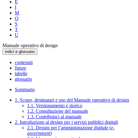
E
I
M
O
S
T
U
Manuale operativo di design
indici e glossario
contenuti
figure
tabelle
glossario
Sommario
1. Scopo, destinatari e uso del Manuale operativo di design
1.1. Versionamento e storico
1.2. Consultazione del manuale
1.3. Contribuisci al manuale
2. Introduzione al design per i servizi pubblici digitali
2.1. Design per l’amministrazione digitale (
e-
government
)