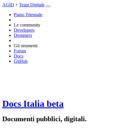
AGID
+
Team Digitale
Piano Triennale
Le community
Developers
Designers
Gli strumenti
Forum
Docs
GitHub
Docs Italia
beta
Documenti pubblici, digitali.