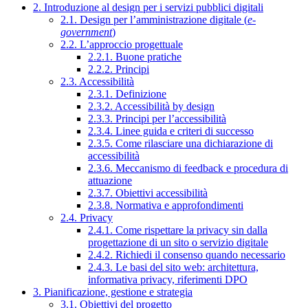
2. Introduzione al design per i servizi pubblici digitali
2.1. Design per l’amministrazione digitale (
e-
government
)
2.2. L’approccio progettuale
2.2.1. Buone pratiche
2.2.2. Principi
2.3. Accessibilità
2.3.1. Definizione
2.3.2. Accessibilità by design
2.3.3. Principi per l’accessibilità
2.3.4. Linee guida e criteri di successo
2.3.5. Come rilasciare una dichiarazione di
accessibilità
2.3.6. Meccanismo di feedback e procedura di
attuazione
2.3.7. Obiettivi accessibilità
2.3.8. Normativa e approfondimenti
2.4. Privacy
2.4.1. Come rispettare la privacy sin dalla
progettazione di un sito o servizio digitale
2.4.2. Richiedi il consenso quando necessario
2.4.3. Le basi del sito web: architettura,
informativa privacy, riferimenti DPO
3. Pianificazione, gestione e strategia
3.1. Obiettivi del progetto