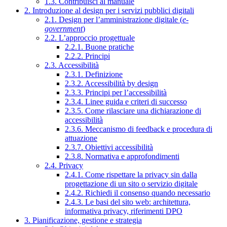
1.3. Contribuisci al manuale
2. Introduzione al design per i servizi pubblici digitali
2.1. Design per l’amministrazione digitale (
e-
government
)
2.2. L’approccio progettuale
2.2.1. Buone pratiche
2.2.2. Principi
2.3. Accessibilità
2.3.1. Definizione
2.3.2. Accessibilità by design
2.3.3. Principi per l’accessibilità
2.3.4. Linee guida e criteri di successo
2.3.5. Come rilasciare una dichiarazione di
accessibilità
2.3.6. Meccanismo di feedback e procedura di
attuazione
2.3.7. Obiettivi accessibilità
2.3.8. Normativa e approfondimenti
2.4. Privacy
2.4.1. Come rispettare la privacy sin dalla
progettazione di un sito o servizio digitale
2.4.2. Richiedi il consenso quando necessario
2.4.3. Le basi del sito web: architettura,
informativa privacy, riferimenti DPO
3. Pianificazione, gestione e strategia