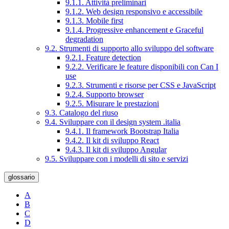
9.1.1. Attività preliminari
9.1.2. Web design responsivo e accessibile
9.1.3. Mobile first
9.1.4. Progressive enhancement e Graceful
degradation
9.2. Strumenti di supporto allo sviluppo del software
9.2.1. Feature detection
9.2.2. Verificare le feature disponibili con Can I
use
9.2.3. Strumenti e risorse per CSS e JavaScript
9.2.4. Supporto browser
9.2.5. Misurare le prestazioni
9.3. Catalogo del riuso
9.4. Sviluppare con il design system .italia
9.4.1. Il framework Bootstrap Italia
9.4.2. Il kit di sviluppo React
9.4.3. Il kit di sviluppo Angular
9.5. Sviluppare con i modelli di sito e servizi
glossario
A
B
C
D