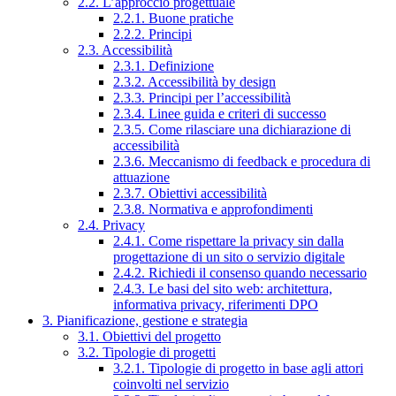
2.2. L’approccio progettuale
2.2.1. Buone pratiche
2.2.2. Principi
2.3. Accessibilità
2.3.1. Definizione
2.3.2. Accessibilità by design
2.3.3. Principi per l’accessibilità
2.3.4. Linee guida e criteri di successo
2.3.5. Come rilasciare una dichiarazione di
accessibilità
2.3.6. Meccanismo di feedback e procedura di
attuazione
2.3.7. Obiettivi accessibilità
2.3.8. Normativa e approfondimenti
2.4. Privacy
2.4.1. Come rispettare la privacy sin dalla
progettazione di un sito o servizio digitale
2.4.2. Richiedi il consenso quando necessario
2.4.3. Le basi del sito web: architettura,
informativa privacy, riferimenti DPO
3. Pianificazione, gestione e strategia
3.1. Obiettivi del progetto
3.2. Tipologie di progetti
3.2.1. Tipologie di progetto in base agli attori
coinvolti nel servizio