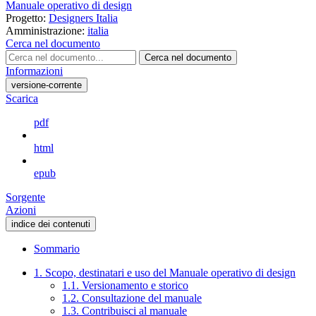
Manuale operativo di design
Progetto:
Designers Italia
Amministrazione:
italia
Cerca nel documento
Cerca nel documento
Informazioni
versione-corrente
Scarica
pdf
html
epub
Sorgente
Azioni
indice dei contenuti
Sommario
1. Scopo, destinatari e uso del Manuale operativo di design
1.1. Versionamento e storico
1.2. Consultazione del manuale
1.3. Contribuisci al manuale