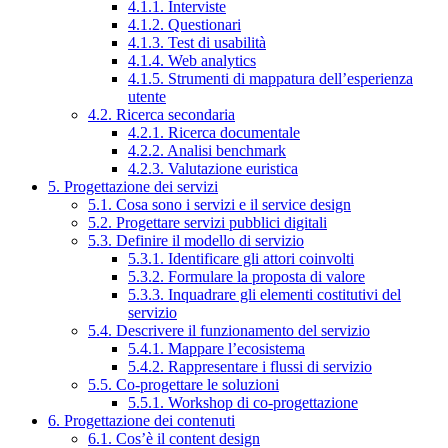
4.1.1. Interviste
4.1.2. Questionari
4.1.3. Test di usabilità
4.1.4. Web analytics
4.1.5. Strumenti di mappatura dell’esperienza
utente
4.2. Ricerca secondaria
4.2.1. Ricerca documentale
4.2.2. Analisi benchmark
4.2.3. Valutazione euristica
5. Progettazione dei servizi
5.1. Cosa sono i servizi e il service design
5.2. Progettare servizi pubblici digitali
5.3. Definire il modello di servizio
5.3.1. Identificare gli attori coinvolti
5.3.2. Formulare la proposta di valore
5.3.3. Inquadrare gli elementi costitutivi del
servizio
5.4. Descrivere il funzionamento del servizio
5.4.1. Mappare l’ecosistema
5.4.2. Rappresentare i flussi di servizio
5.5. Co-progettare le soluzioni
5.5.1. Workshop di co-progettazione
6. Progettazione dei contenuti
6.1. Cos’è il content design