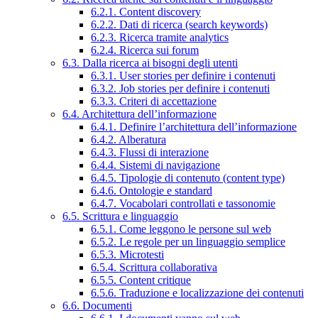
6.2.1. Content discovery
6.2.2. Dati di ricerca (search keywords)
6.2.3. Ricerca tramite analytics
6.2.4. Ricerca sui forum
6.3. Dalla ricerca ai bisogni degli utenti
6.3.1. User stories per definire i contenuti
6.3.2. Job stories per definire i contenuti
6.3.3. Criteri di accettazione
6.4. Architettura dell’informazione
6.4.1. Definire l’architettura dell’informazione
6.4.2. Alberatura
6.4.3. Flussi di interazione
6.4.4. Sistemi di navigazione
6.4.5. Tipologie di contenuto (content type)
6.4.6. Ontologie e standard
6.4.7. Vocabolari controllati e tassonomie
6.5. Scrittura e linguaggio
6.5.1. Come leggono le persone sul web
6.5.2. Le regole per un linguaggio semplice
6.5.3. Microtesti
6.5.4. Scrittura collaborativa
6.5.5. Content critique
6.5.6. Traduzione e localizzazione dei contenuti
6.6. Documenti