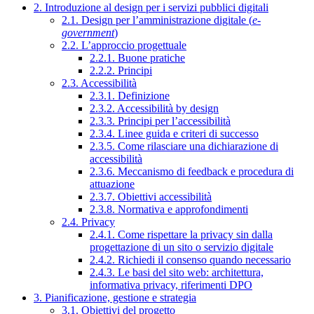
2. Introduzione al design per i servizi pubblici digitali
2.1. Design per l’amministrazione digitale (
e-
government
)
2.2. L’approccio progettuale
2.2.1. Buone pratiche
2.2.2. Principi
2.3. Accessibilità
2.3.1. Definizione
2.3.2. Accessibilità by design
2.3.3. Principi per l’accessibilità
2.3.4. Linee guida e criteri di successo
2.3.5. Come rilasciare una dichiarazione di
accessibilità
2.3.6. Meccanismo di feedback e procedura di
attuazione
2.3.7. Obiettivi accessibilità
2.3.8. Normativa e approfondimenti
2.4. Privacy
2.4.1. Come rispettare la privacy sin dalla
progettazione di un sito o servizio digitale
2.4.2. Richiedi il consenso quando necessario
2.4.3. Le basi del sito web: architettura,
informativa privacy, riferimenti DPO
3. Pianificazione, gestione e strategia
3.1. Obiettivi del progetto