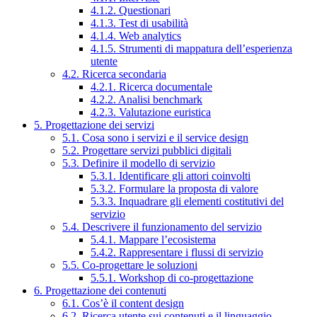
4.1.2. Questionari
4.1.3. Test di usabilità
4.1.4. Web analytics
4.1.5. Strumenti di mappatura dell’esperienza
utente
4.2. Ricerca secondaria
4.2.1. Ricerca documentale
4.2.2. Analisi benchmark
4.2.3. Valutazione euristica
5. Progettazione dei servizi
5.1. Cosa sono i servizi e il service design
5.2. Progettare servizi pubblici digitali
5.3. Definire il modello di servizio
5.3.1. Identificare gli attori coinvolti
5.3.2. Formulare la proposta di valore
5.3.3. Inquadrare gli elementi costitutivi del
servizio
5.4. Descrivere il funzionamento del servizio
5.4.1. Mappare l’ecosistema
5.4.2. Rappresentare i flussi di servizio
5.5. Co-progettare le soluzioni
5.5.1. Workshop di co-progettazione
6. Progettazione dei contenuti
6.1. Cos’è il content design
6.2. Ricerca utente sui contenuti e il linguaggio