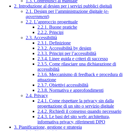
1.3. Contribuisci al manuale
2. Introduzione al design per i servizi pubblici digitali
2.1. Design per l’amministrazione digitale (
e-
government
)
2.2. L’approccio progettuale
2.2.1. Buone pratiche
2.2.2. Principi
2.3. Accessibilità
2.3.1. Definizione
2.3.2. Accessibilità by design
2.3.3. Principi per l’accessibilità
2.3.4. Linee guida e criteri di successo
2.3.5. Come rilasciare una dichiarazione di
accessibilità
2.3.6. Meccanismo di feedback e procedura di
attuazione
2.3.7. Obiettivi accessibilità
2.3.8. Normativa e approfondimenti
2.4. Privacy
2.4.1. Come rispettare la privacy sin dalla
progettazione di un sito o servizio digitale
2.4.2. Richiedi il consenso quando necessario
2.4.3. Le basi del sito web: architettura,
informativa privacy, riferimenti DPO
3. Pianificazione, gestione e strategia