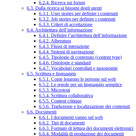
6.2.4. Ricerca sui forum
6.3. Dalla ricerca ai bisogni degli utenti
6.3.1. User stories per definire i contenuti
6.3.2. Job stories per definire i contenuti
6.3.3. Criteri di accettazione
6.4. Architettura dell’informazione
6.4.1. Definire l’architettura dell’informazione
6.4.2. Alberatura
6.4.3. Flussi di interazione
6.4.4. Sistemi di navigazione
6.4.5. Tipologie di contenuto (content type)
6.4.6. Ontologie e standard
6.4.7. Vocabolari controllati e tassonomie
6.5. Scrittura e linguaggio
6.5.1. Come leggono le persone sul web
6.5.2. Le regole per un linguaggio semplice
6.5.3. Microtesti
6.5.4. Scrittura collaborativa
6.5.5. Content critique
6.5.6. Traduzione e localizzazione dei contenuti
6.6. Documenti
6.6.1. I documenti vanno sul web
6.6.2. Tipi di documenti
6.6.3. Formato di lettura dei documenti elettronici
6.6.4. Modalità di produzione dei documenti