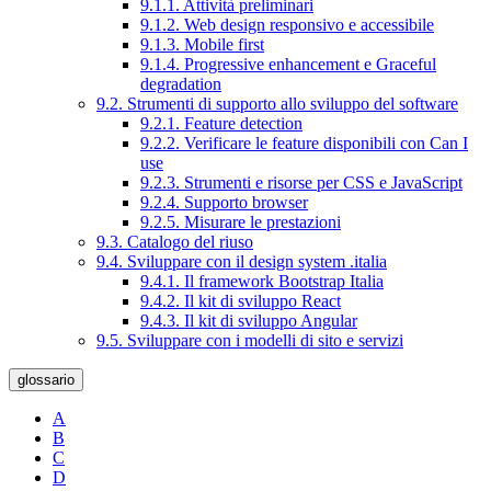
9.1.1. Attività preliminari
9.1.2. Web design responsivo e accessibile
9.1.3. Mobile first
9.1.4. Progressive enhancement e Graceful
degradation
9.2. Strumenti di supporto allo sviluppo del software
9.2.1. Feature detection
9.2.2. Verificare le feature disponibili con Can I
use
9.2.3. Strumenti e risorse per CSS e JavaScript
9.2.4. Supporto browser
9.2.5. Misurare le prestazioni
9.3. Catalogo del riuso
9.4. Sviluppare con il design system .italia
9.4.1. Il framework Bootstrap Italia
9.4.2. Il kit di sviluppo React
9.4.3. Il kit di sviluppo Angular
9.5. Sviluppare con i modelli di sito e servizi
glossario
A
B
C
D