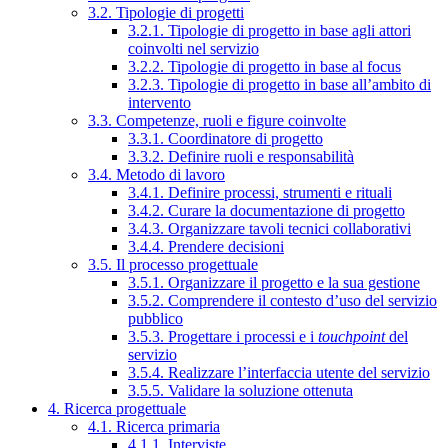
3.2. Tipologie di progetti
3.2.1. Tipologie di progetto in base agli attori
coinvolti nel servizio
3.2.2. Tipologie di progetto in base al focus
3.2.3. Tipologie di progetto in base all’ambito di
intervento
3.3. Competenze, ruoli e figure coinvolte
3.3.1. Coordinatore di progetto
3.3.2. Definire ruoli e responsabilità
3.4. Metodo di lavoro
3.4.1. Definire processi, strumenti e rituali
3.4.2. Curare la documentazione di progetto
3.4.3. Organizzare tavoli tecnici collaborativi
3.4.4. Prendere decisioni
3.5. Il processo progettuale
3.5.1. Organizzare il progetto e la sua gestione
3.5.2. Comprendere il contesto d’uso del servizio
pubblico
3.5.3. Progettare i processi e i
touchpoint
del
servizio
3.5.4. Realizzare l’interfaccia utente del servizio
3.5.5. Validare la soluzione ottenuta
4. Ricerca progettuale
4.1. Ricerca primaria
4.1.1. Interviste