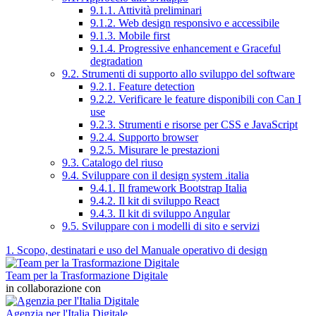
9.1.1. Attività preliminari
9.1.2. Web design responsivo e accessibile
9.1.3. Mobile first
9.1.4. Progressive enhancement e Graceful
degradation
9.2. Strumenti di supporto allo sviluppo del software
9.2.1. Feature detection
9.2.2. Verificare le feature disponibili con Can I
use
9.2.3. Strumenti e risorse per CSS e JavaScript
9.2.4. Supporto browser
9.2.5. Misurare le prestazioni
9.3. Catalogo del riuso
9.4. Sviluppare con il design system .italia
9.4.1. Il framework Bootstrap Italia
9.4.2. Il kit di sviluppo React
9.4.3. Il kit di sviluppo Angular
9.5. Sviluppare con i modelli di sito e servizi
1. Scopo, destinatari e uso del Manuale operativo di design
Team per la Trasformazione Digitale
in collaborazione con
Agenzia per l'Italia Digitale