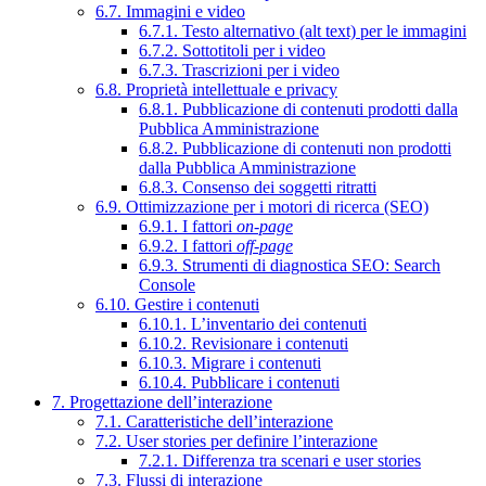
6.7. Immagini e video
6.7.1. Testo alternativo (alt text) per le immagini
6.7.2. Sottotitoli per i video
6.7.3. Trascrizioni per i video
6.8. Proprietà intellettuale e privacy
6.8.1. Pubblicazione di contenuti prodotti dalla
Pubblica Amministrazione
6.8.2. Pubblicazione di contenuti non prodotti
dalla Pubblica Amministrazione
6.8.3. Consenso dei soggetti ritratti
6.9. Ottimizzazione per i motori di ricerca (SEO)
6.9.1. I fattori
on-page
6.9.2. I fattori
off-page
6.9.3. Strumenti di diagnostica SEO: Search
Console
6.10. Gestire i contenuti
6.10.1. L’inventario dei contenuti
6.10.2. Revisionare i contenuti
6.10.3. Migrare i contenuti
6.10.4. Pubblicare i contenuti
7. Progettazione dell’interazione
7.1. Caratteristiche dell’interazione
7.2. User stories per definire l’interazione
7.2.1. Differenza tra scenari e user stories
7.3. Flussi di interazione