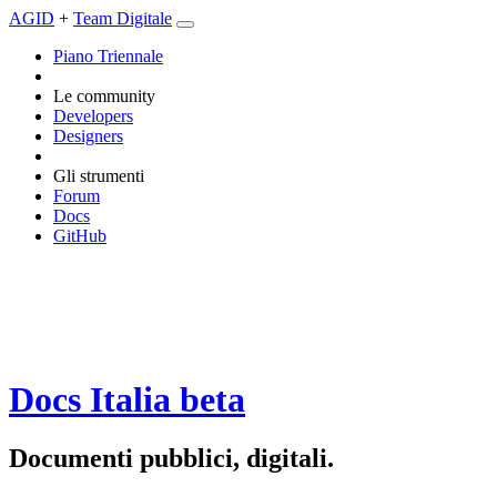
AGID
+
Team Digitale
Piano Triennale
Le community
Developers
Designers
Gli strumenti
Forum
Docs
GitHub
Docs Italia
beta
Documenti pubblici, digitali.