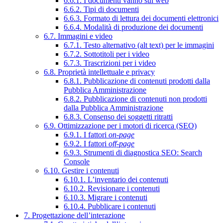
6.6.1. I documenti vanno sul web
6.6.2. Tipi di documenti
6.6.3. Formato di lettura dei documenti elettronici
6.6.4. Modalità di produzione dei documenti
6.7. Immagini e video
6.7.1. Testo alternativo (alt text) per le immagini
6.7.2. Sottotitoli per i video
6.7.3. Trascrizioni per i video
6.8. Proprietà intellettuale e privacy
6.8.1. Pubblicazione di contenuti prodotti dalla
Pubblica Amministrazione
6.8.2. Pubblicazione di contenuti non prodotti
dalla Pubblica Amministrazione
6.8.3. Consenso dei soggetti ritratti
6.9. Ottimizzazione per i motori di ricerca (SEO)
6.9.1. I fattori
on-page
6.9.2. I fattori
off-page
6.9.3. Strumenti di diagnostica SEO: Search
Console
6.10. Gestire i contenuti
6.10.1. L’inventario dei contenuti
6.10.2. Revisionare i contenuti
6.10.3. Migrare i contenuti
6.10.4. Pubblicare i contenuti
7. Progettazione dell’interazione