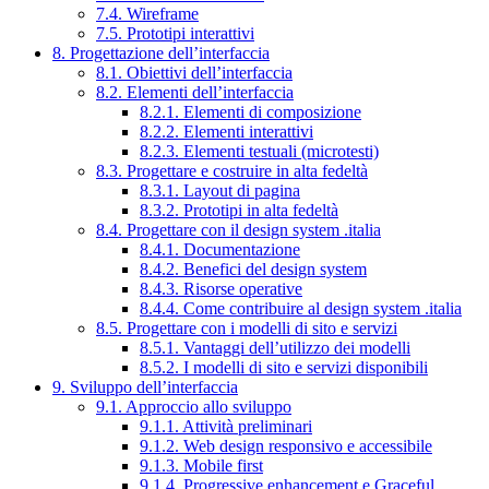
7.4. Wireframe
7.5. Prototipi interattivi
8. Progettazione dell’interfaccia
8.1. Obiettivi dell’interfaccia
8.2. Elementi dell’interfaccia
8.2.1. Elementi di composizione
8.2.2. Elementi interattivi
8.2.3. Elementi testuali (microtesti)
8.3. Progettare e costruire in alta fedeltà
8.3.1. Layout di pagina
8.3.2. Prototipi in alta fedeltà
8.4. Progettare con il design system .italia
8.4.1. Documentazione
8.4.2. Benefici del design system
8.4.3. Risorse operative
8.4.4. Come contribuire al design system .italia
8.5. Progettare con i modelli di sito e servizi
8.5.1. Vantaggi dell’utilizzo dei modelli
8.5.2. I modelli di sito e servizi disponibili
9. Sviluppo dell’interfaccia
9.1. Approccio allo sviluppo
9.1.1. Attività preliminari
9.1.2. Web design responsivo e accessibile
9.1.3. Mobile first
9.1.4. Progressive enhancement e Graceful