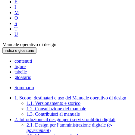
E
I
M
O
S
T
U
Manuale operativo di design
indici e glossario
contenuti
figure
tabelle
glossario
Sommario
1. Scopo, destinatari e uso del Manuale operativo di design
1.1. Versionamento e storico
1.2. Consultazione del manuale
1.3. Contribuisci al manuale
2. Introduzione al design per i servizi pubblici digitali
2.1. Design per l’amministrazione digitale (
e-
government
)