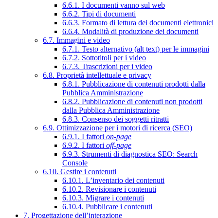
6.6.1. I documenti vanno sul web
6.6.2. Tipi di documenti
6.6.3. Formato di lettura dei documenti elettronici
6.6.4. Modalità di produzione dei documenti
6.7. Immagini e video
6.7.1. Testo alternativo (alt text) per le immagini
6.7.2. Sottotitoli per i video
6.7.3. Trascrizioni per i video
6.8. Proprietà intellettuale e privacy
6.8.1. Pubblicazione di contenuti prodotti dalla
Pubblica Amministrazione
6.8.2. Pubblicazione di contenuti non prodotti
dalla Pubblica Amministrazione
6.8.3. Consenso dei soggetti ritratti
6.9. Ottimizzazione per i motori di ricerca (SEO)
6.9.1. I fattori
on-page
6.9.2. I fattori
off-page
6.9.3. Strumenti di diagnostica SEO: Search
Console
6.10. Gestire i contenuti
6.10.1. L’inventario dei contenuti
6.10.2. Revisionare i contenuti
6.10.3. Migrare i contenuti
6.10.4. Pubblicare i contenuti
7. Progettazione dell’interazione