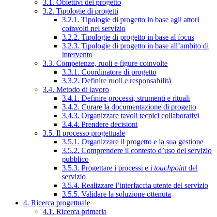
3.1. Obiettivi del progetto
3.2. Tipologie di progetti
3.2.1. Tipologie di progetto in base agli attori
coinvolti nel servizio
3.2.2. Tipologie di progetto in base al focus
3.2.3. Tipologie di progetto in base all’ambito di
intervento
3.3. Competenze, ruoli e figure coinvolte
3.3.1. Coordinatore di progetto
3.3.2. Definire ruoli e responsabilità
3.4. Metodo di lavoro
3.4.1. Definire processi, strumenti e rituali
3.4.2. Curare la documentazione di progetto
3.4.3. Organizzare tavoli tecnici collaborativi
3.4.4. Prendere decisioni
3.5. Il processo progettuale
3.5.1. Organizzare il progetto e la sua gestione
3.5.2. Comprendere il contesto d’uso del servizio
pubblico
3.5.3. Progettare i processi e i
touchpoint
del
servizio
3.5.4. Realizzare l’interfaccia utente del servizio
3.5.5. Validare la soluzione ottenuta
4. Ricerca progettuale
4.1. Ricerca primaria