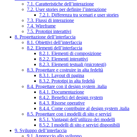
7.1. Caratteristiche dell’interazione
7.2. User stories per definire l’interazione
7.2.1. Differenza tra scenari e user stories
7.3. Flussi di interazione
7.4. Wireframe
7.5. Prototipi interattivi
8. Progettazione dell’interfaccia
8.1. Obiettivi dell’interfaccia
8.2. Elementi dell’interfaccia
8.2.1. Elementi di composizione
8.2.2. Elementi interattivi
8.2.3. Elementi testuali (microtesti)
8.3. Progettare e costruire in alta fedeltà
8.3.1. Layout di pagina
8.3.2. Prototipi in alta fedeltà
8.4. Progettare con il design system .italia
8.4.1. Documentazione
8.4.2. Benefici del design system
8.4.3. Risorse operative
8.4.4. Come contribuire al design system .italia
8.5. Progettare con i modelli di sito e servizi
8.5.1. Vantaggi dell’utilizzo dei modelli
8.5.2. I modelli di sito e servizi disponibili
9. Sviluppo dell’interfaccia
9.1. Approccio allo sviluppo