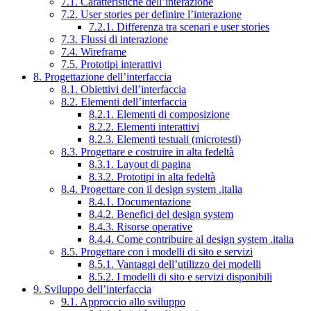
7.1. Caratteristiche dell’interazione
7.2. User stories per definire l’interazione
7.2.1. Differenza tra scenari e user stories
7.3. Flussi di interazione
7.4. Wireframe
7.5. Prototipi interattivi
8. Progettazione dell’interfaccia
8.1. Obiettivi dell’interfaccia
8.2. Elementi dell’interfaccia
8.2.1. Elementi di composizione
8.2.2. Elementi interattivi
8.2.3. Elementi testuali (microtesti)
8.3. Progettare e costruire in alta fedeltà
8.3.1. Layout di pagina
8.3.2. Prototipi in alta fedeltà
8.4. Progettare con il design system .italia
8.4.1. Documentazione
8.4.2. Benefici del design system
8.4.3. Risorse operative
8.4.4. Come contribuire al design system .italia
8.5. Progettare con i modelli di sito e servizi
8.5.1. Vantaggi dell’utilizzo dei modelli
8.5.2. I modelli di sito e servizi disponibili
9. Sviluppo dell’interfaccia
9.1. Approccio allo sviluppo