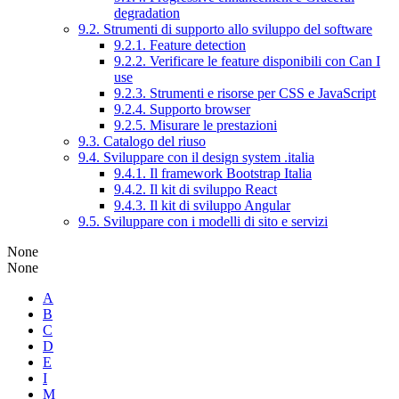
degradation
9.2. Strumenti di supporto allo sviluppo del software
9.2.1. Feature detection
9.2.2. Verificare le feature disponibili con Can I
use
9.2.3. Strumenti e risorse per CSS e JavaScript
9.2.4. Supporto browser
9.2.5. Misurare le prestazioni
9.3. Catalogo del riuso
9.4. Sviluppare con il design system .italia
9.4.1. Il framework Bootstrap Italia
9.4.2. Il kit di sviluppo React
9.4.3. Il kit di sviluppo Angular
9.5. Sviluppare con i modelli di sito e servizi
None
None
A
B
C
D
E
I
M