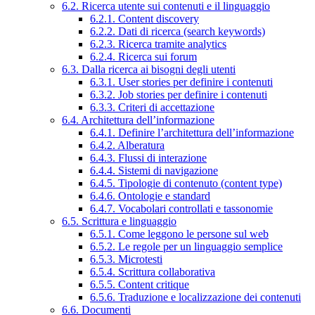
6.2. Ricerca utente sui contenuti e il linguaggio
6.2.1. Content discovery
6.2.2. Dati di ricerca (search keywords)
6.2.3. Ricerca tramite analytics
6.2.4. Ricerca sui forum
6.3. Dalla ricerca ai bisogni degli utenti
6.3.1. User stories per definire i contenuti
6.3.2. Job stories per definire i contenuti
6.3.3. Criteri di accettazione
6.4. Architettura dell’informazione
6.4.1. Definire l’architettura dell’informazione
6.4.2. Alberatura
6.4.3. Flussi di interazione
6.4.4. Sistemi di navigazione
6.4.5. Tipologie di contenuto (content type)
6.4.6. Ontologie e standard
6.4.7. Vocabolari controllati e tassonomie
6.5. Scrittura e linguaggio
6.5.1. Come leggono le persone sul web
6.5.2. Le regole per un linguaggio semplice
6.5.3. Microtesti
6.5.4. Scrittura collaborativa
6.5.5. Content critique
6.5.6. Traduzione e localizzazione dei contenuti
6.6. Documenti