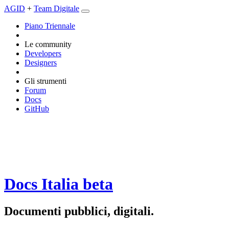
AGID
+
Team Digitale
Piano Triennale
Le community
Developers
Designers
Gli strumenti
Forum
Docs
GitHub
Docs Italia
beta
Documenti pubblici, digitali.