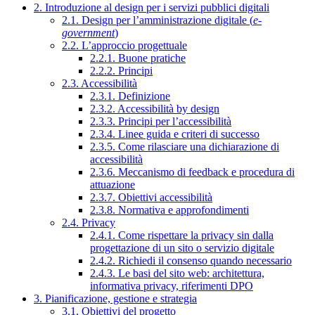
2. Introduzione al design per i servizi pubblici digitali
2.1. Design per l’amministrazione digitale (
e-
government
)
2.2. L’approccio progettuale
2.2.1. Buone pratiche
2.2.2. Principi
2.3. Accessibilità
2.3.1. Definizione
2.3.2. Accessibilità by design
2.3.3. Principi per l’accessibilità
2.3.4. Linee guida e criteri di successo
2.3.5. Come rilasciare una dichiarazione di
accessibilità
2.3.6. Meccanismo di feedback e procedura di
attuazione
2.3.7. Obiettivi accessibilità
2.3.8. Normativa e approfondimenti
2.4. Privacy
2.4.1. Come rispettare la privacy sin dalla
progettazione di un sito o servizio digitale
2.4.2. Richiedi il consenso quando necessario
2.4.3. Le basi del sito web: architettura,
informativa privacy, riferimenti DPO
3. Pianificazione, gestione e strategia
3.1. Obiettivi del progetto