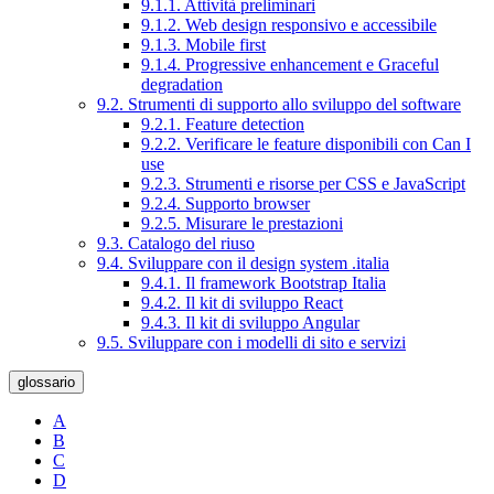
9.1.1. Attività preliminari
9.1.2. Web design responsivo e accessibile
9.1.3. Mobile first
9.1.4. Progressive enhancement e Graceful
degradation
9.2. Strumenti di supporto allo sviluppo del software
9.2.1. Feature detection
9.2.2. Verificare le feature disponibili con Can I
use
9.2.3. Strumenti e risorse per CSS e JavaScript
9.2.4. Supporto browser
9.2.5. Misurare le prestazioni
9.3. Catalogo del riuso
9.4. Sviluppare con il design system .italia
9.4.1. Il framework Bootstrap Italia
9.4.2. Il kit di sviluppo React
9.4.3. Il kit di sviluppo Angular
9.5. Sviluppare con i modelli di sito e servizi
glossario
A
B
C
D