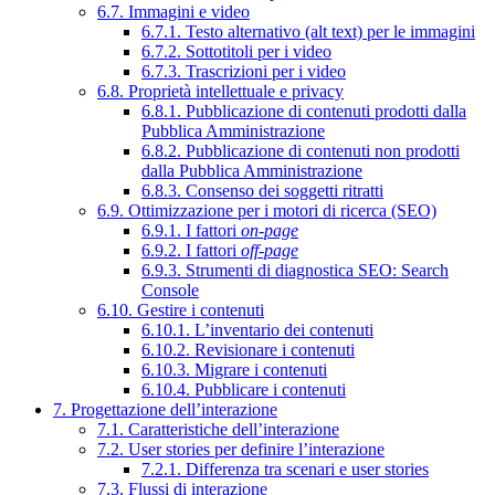
6.7. Immagini e video
6.7.1. Testo alternativo (alt text) per le immagini
6.7.2. Sottotitoli per i video
6.7.3. Trascrizioni per i video
6.8. Proprietà intellettuale e privacy
6.8.1. Pubblicazione di contenuti prodotti dalla
Pubblica Amministrazione
6.8.2. Pubblicazione di contenuti non prodotti
dalla Pubblica Amministrazione
6.8.3. Consenso dei soggetti ritratti
6.9. Ottimizzazione per i motori di ricerca (SEO)
6.9.1. I fattori
on-page
6.9.2. I fattori
off-page
6.9.3. Strumenti di diagnostica SEO: Search
Console
6.10. Gestire i contenuti
6.10.1. L’inventario dei contenuti
6.10.2. Revisionare i contenuti
6.10.3. Migrare i contenuti
6.10.4. Pubblicare i contenuti
7. Progettazione dell’interazione
7.1. Caratteristiche dell’interazione
7.2. User stories per definire l’interazione
7.2.1. Differenza tra scenari e user stories
7.3. Flussi di interazione