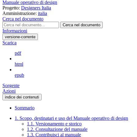
Manuale operativo di design
Progetto:
Designers Italia
Amministrazione:
italia
Cerca nel documento
Cerca nel documento
Informazioni
versione-corrente
Scarica
pdf
html
epub
Sorgente
Azioni
indice dei contenuti
Sommario
1. Scopo, destinatari e uso del Manuale operativo di design
1.1. Versionamento e storico
1.2. Consultazione del manuale
1.3. Contribuisci al manuale