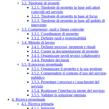
3.2. Tipologie di progetti
3.2.1. Tipologie di progetto in base agli attori
coinvolti nel servizio
3.2.2. Tipologie di progetto in base al focus
3.2.3. Tipologie di progetto in base all’ambito di
intervento
3.3. Competenze, ruoli e figure coinvolte
3.3.1. Coordinatore di progetto
3.3.2. Definire ruoli e responsabilità
3.4. Metodo di lavoro
3.4.1. Definire processi, strumenti e rituali
3.4.2. Curare la documentazione di progetto
3.4.3. Organizzare tavoli tecnici collaborativi
3.4.4. Prendere decisioni
3.5. Il processo progettuale
3.5.1. Organizzare il progetto e la sua gestione
3.5.2. Comprendere il contesto d’uso del servizio
pubblico
3.5.3. Progettare i processi e i
touchpoint
del
servizio
3.5.4. Realizzare l’interfaccia utente del servizio
3.5.5. Validare la soluzione ottenuta
4. Ricerca progettuale
4.1. Ricerca primaria
4.1.1. Interviste