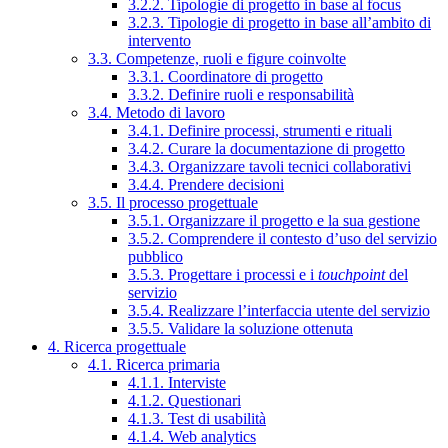
3.2.2. Tipologie di progetto in base al focus
3.2.3. Tipologie di progetto in base all’ambito di
intervento
3.3. Competenze, ruoli e figure coinvolte
3.3.1. Coordinatore di progetto
3.3.2. Definire ruoli e responsabilità
3.4. Metodo di lavoro
3.4.1. Definire processi, strumenti e rituali
3.4.2. Curare la documentazione di progetto
3.4.3. Organizzare tavoli tecnici collaborativi
3.4.4. Prendere decisioni
3.5. Il processo progettuale
3.5.1. Organizzare il progetto e la sua gestione
3.5.2. Comprendere il contesto d’uso del servizio
pubblico
3.5.3. Progettare i processi e i
touchpoint
del
servizio
3.5.4. Realizzare l’interfaccia utente del servizio
3.5.5. Validare la soluzione ottenuta
4. Ricerca progettuale
4.1. Ricerca primaria
4.1.1. Interviste
4.1.2. Questionari
4.1.3. Test di usabilità
4.1.4. Web analytics