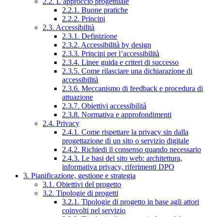
2.2. L’approccio progettuale
2.2.1. Buone pratiche
2.2.2. Principi
2.3. Accessibilità
2.3.1. Definizione
2.3.2. Accessibilità by design
2.3.3. Principi per l’accessibilità
2.3.4. Linee guida e criteri di successo
2.3.5. Come rilasciare una dichiarazione di
accessibilità
2.3.6. Meccanismo di feedback e procedura di
attuazione
2.3.7. Obiettivi accessibilità
2.3.8. Normativa e approfondimenti
2.4. Privacy
2.4.1. Come rispettare la privacy sin dalla
progettazione di un sito o servizio digitale
2.4.2. Richiedi il consenso quando necessario
2.4.3. Le basi del sito web: architettura,
informativa privacy, riferimenti DPO
3. Pianificazione, gestione e strategia
3.1. Obiettivi del progetto
3.2. Tipologie di progetti
3.2.1. Tipologie di progetto in base agli attori
coinvolti nel servizio