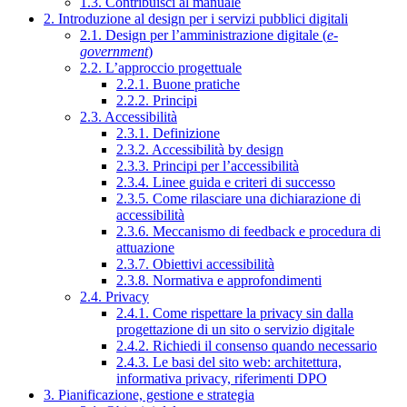
1.3. Contribuisci al manuale
2. Introduzione al design per i servizi pubblici digitali
2.1. Design per l’amministrazione digitale (
e-
government
)
2.2. L’approccio progettuale
2.2.1. Buone pratiche
2.2.2. Principi
2.3. Accessibilità
2.3.1. Definizione
2.3.2. Accessibilità by design
2.3.3. Principi per l’accessibilità
2.3.4. Linee guida e criteri di successo
2.3.5. Come rilasciare una dichiarazione di
accessibilità
2.3.6. Meccanismo di feedback e procedura di
attuazione
2.3.7. Obiettivi accessibilità
2.3.8. Normativa e approfondimenti
2.4. Privacy
2.4.1. Come rispettare la privacy sin dalla
progettazione di un sito o servizio digitale
2.4.2. Richiedi il consenso quando necessario
2.4.3. Le basi del sito web: architettura,
informativa privacy, riferimenti DPO
3. Pianificazione, gestione e strategia