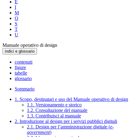
E
I
M
O
S
T
U
Manuale operativo di design
indici e glossario
contenuti
figure
tabelle
glossario
Sommario
1. Scopo, destinatari e uso del Manuale operativo di design
1.1. Versionamento e storico
1.2. Consultazione del manuale
1.3. Contribuisci al manuale
2. Introduzione al design per i servizi pubblici digitali
2.1. Design per l’amministrazione digitale (
e-
government
)