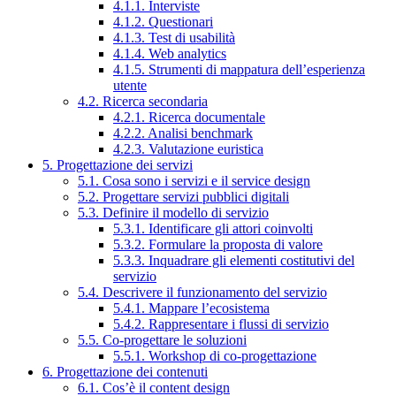
4.1.1. Interviste
4.1.2. Questionari
4.1.3. Test di usabilità
4.1.4. Web analytics
4.1.5. Strumenti di mappatura dell’esperienza
utente
4.2. Ricerca secondaria
4.2.1. Ricerca documentale
4.2.2. Analisi benchmark
4.2.3. Valutazione euristica
5. Progettazione dei servizi
5.1. Cosa sono i servizi e il service design
5.2. Progettare servizi pubblici digitali
5.3. Definire il modello di servizio
5.3.1. Identificare gli attori coinvolti
5.3.2. Formulare la proposta di valore
5.3.3. Inquadrare gli elementi costitutivi del
servizio
5.4. Descrivere il funzionamento del servizio
5.4.1. Mappare l’ecosistema
5.4.2. Rappresentare i flussi di servizio
5.5. Co-progettare le soluzioni
5.5.1. Workshop di co-progettazione
6. Progettazione dei contenuti
6.1. Cos’è il content design