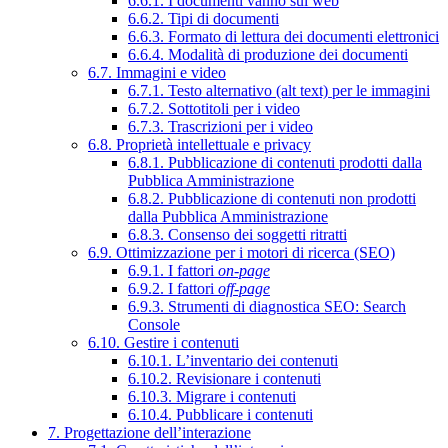
6.6.1. I documenti vanno sul web
6.6.2. Tipi di documenti
6.6.3. Formato di lettura dei documenti elettronici
6.6.4. Modalità di produzione dei documenti
6.7. Immagini e video
6.7.1. Testo alternativo (alt text) per le immagini
6.7.2. Sottotitoli per i video
6.7.3. Trascrizioni per i video
6.8. Proprietà intellettuale e privacy
6.8.1. Pubblicazione di contenuti prodotti dalla
Pubblica Amministrazione
6.8.2. Pubblicazione di contenuti non prodotti
dalla Pubblica Amministrazione
6.8.3. Consenso dei soggetti ritratti
6.9. Ottimizzazione per i motori di ricerca (SEO)
6.9.1. I fattori
on-page
6.9.2. I fattori
off-page
6.9.3. Strumenti di diagnostica SEO: Search
Console
6.10. Gestire i contenuti
6.10.1. L’inventario dei contenuti
6.10.2. Revisionare i contenuti
6.10.3. Migrare i contenuti
6.10.4. Pubblicare i contenuti
7. Progettazione dell’interazione