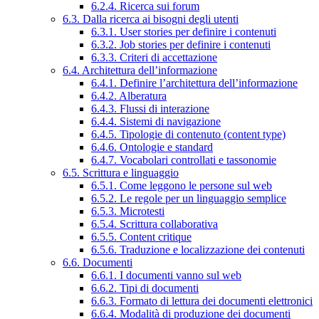
6.2.4. Ricerca sui forum
6.3. Dalla ricerca ai bisogni degli utenti
6.3.1. User stories per definire i contenuti
6.3.2. Job stories per definire i contenuti
6.3.3. Criteri di accettazione
6.4. Architettura dell’informazione
6.4.1. Definire l’architettura dell’informazione
6.4.2. Alberatura
6.4.3. Flussi di interazione
6.4.4. Sistemi di navigazione
6.4.5. Tipologie di contenuto (content type)
6.4.6. Ontologie e standard
6.4.7. Vocabolari controllati e tassonomie
6.5. Scrittura e linguaggio
6.5.1. Come leggono le persone sul web
6.5.2. Le regole per un linguaggio semplice
6.5.3. Microtesti
6.5.4. Scrittura collaborativa
6.5.5. Content critique
6.5.6. Traduzione e localizzazione dei contenuti
6.6. Documenti
6.6.1. I documenti vanno sul web
6.6.2. Tipi di documenti
6.6.3. Formato di lettura dei documenti elettronici
6.6.4. Modalità di produzione dei documenti