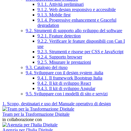
9.1.1. Attività preliminari
9.1.2. Web design responsivo e accessibile
9.1.3. Mobile first
9.1.4. Progressive enhancement e Graceful
degradation
9.2. Strumenti di supporto allo sviluppo del software
9.2.1. Feature detection
9.2.2. Verificare le feature disponibili con Can I
use
9.2.3. Strumenti e risorse per CSS e JavaScript
9.2.4. Supporto browser
9.2.5. Misurare le prestazioni
9.3. Catalogo del riuso
9.4. Sviluppare con il design system .italia
9.4.1. Il framework Bootstrap Italia
9.4.2. Il kit di sviluppo React
9.4.3. Il kit di sviluppo Angular
9.5. Sviluppare con i modelli di sito e servizi
1. Scopo, destinatari e uso del Manuale operativo di design
Team per la Trasformazione Digitale
in collaborazione con
Agenzia per l'Italia Digitale