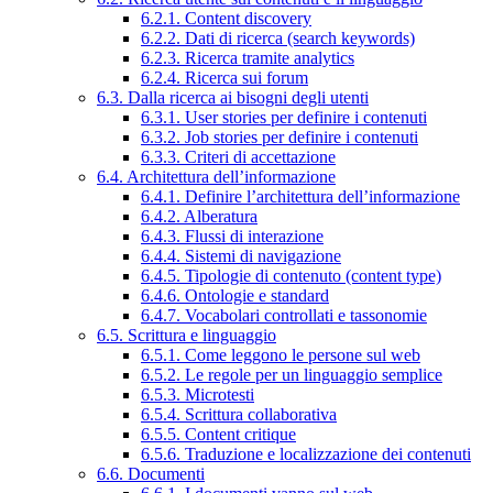
6.2.1. Content discovery
6.2.2. Dati di ricerca (search keywords)
6.2.3. Ricerca tramite analytics
6.2.4. Ricerca sui forum
6.3. Dalla ricerca ai bisogni degli utenti
6.3.1. User stories per definire i contenuti
6.3.2. Job stories per definire i contenuti
6.3.3. Criteri di accettazione
6.4. Architettura dell’informazione
6.4.1. Definire l’architettura dell’informazione
6.4.2. Alberatura
6.4.3. Flussi di interazione
6.4.4. Sistemi di navigazione
6.4.5. Tipologie di contenuto (content type)
6.4.6. Ontologie e standard
6.4.7. Vocabolari controllati e tassonomie
6.5. Scrittura e linguaggio
6.5.1. Come leggono le persone sul web
6.5.2. Le regole per un linguaggio semplice
6.5.3. Microtesti
6.5.4. Scrittura collaborativa
6.5.5. Content critique
6.5.6. Traduzione e localizzazione dei contenuti
6.6. Documenti