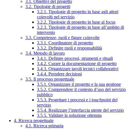
3.1. Obiettivi del progetto
3.2. Tipologie di progetti
3.2.1. Tipologie di progetto in base agli attori
coinvolti nel servizio
3.2.2. Tipologie di progetto in base al focus
3.2.3. Tipologie di progetto in base all’ambito di
intervento
3.3. Competenze, ruoli e figure coinvolte
3.3.1. Coordinatore di progetto
3.3.2. Definire ruoli e responsabilità
3.4. Metodo di lavoro
3.4.1. Definire processi, strumenti e rituali
3.4.2. Curare la documentazione di progetto
3.4.3. Organizzare tavoli tecnici collaborativi
3.4.4. Prendere decisioni
3.5. Il processo progettuale
3.5.1. Organizzare il progetto e la sua gestione
3.5.2. Comprendere il contesto d’uso del servizio
pubblico
3.5.3. Progettare i processi e i
touchpoint
del
servizio
3.5.4. Realizzare l’interfaccia utente del servizio
3.5.5. Validare la soluzione ottenuta
4. Ricerca progettuale
4.1. Ricerca primaria