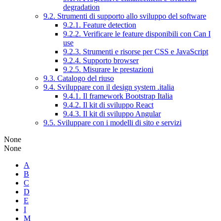
degradation
9.2. Strumenti di supporto allo sviluppo del software
9.2.1. Feature detection
9.2.2. Verificare le feature disponibili con Can I
use
9.2.3. Strumenti e risorse per CSS e JavaScript
9.2.4. Supporto browser
9.2.5. Misurare le prestazioni
9.3. Catalogo del riuso
9.4. Sviluppare con il design system .italia
9.4.1. Il framework Bootstrap Italia
9.4.2. Il kit di sviluppo React
9.4.3. Il kit di sviluppo Angular
9.5. Sviluppare con i modelli di sito e servizi
None
None
A
B
C
D
E
I
M