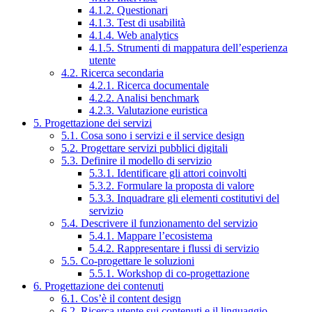
4.1.2. Questionari
4.1.3. Test di usabilità
4.1.4. Web analytics
4.1.5. Strumenti di mappatura dell’esperienza
utente
4.2. Ricerca secondaria
4.2.1. Ricerca documentale
4.2.2. Analisi benchmark
4.2.3. Valutazione euristica
5. Progettazione dei servizi
5.1. Cosa sono i servizi e il service design
5.2. Progettare servizi pubblici digitali
5.3. Definire il modello di servizio
5.3.1. Identificare gli attori coinvolti
5.3.2. Formulare la proposta di valore
5.3.3. Inquadrare gli elementi costitutivi del
servizio
5.4. Descrivere il funzionamento del servizio
5.4.1. Mappare l’ecosistema
5.4.2. Rappresentare i flussi di servizio
5.5. Co-progettare le soluzioni
5.5.1. Workshop di co-progettazione
6. Progettazione dei contenuti
6.1. Cos’è il content design
6.2. Ricerca utente sui contenuti e il linguaggio