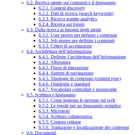
6.2. Ricerca utente sui contenuti e il linguaggio
6.2.1. Content discovery
6.2.2. Dati di ricerca (search keywords)
6.2.3. Ricerca tramite analytics
6.2.4. Ricerca sui forum
6.3. Dalla ricerca ai bisogni degli utenti
6.3.1. User stories per definire i contenuti
6.3.2. Job stories per definire i contenuti
6.3.3. Criteri di accettazione
6.4. Architettura dell’informazione
6.4.1. Definire l’architettura dell’informazione
6.4.2. Alberatura
6.4.3. Flussi di interazione
6.4.4. Sistemi di navigazione
6.4.5. Tipologie di contenuto (content type)
6.4.6. Ontologie e standard
6.4.7. Vocabolari controllati e tassonomie
6.5. Scrittura e linguaggio
6.5.1. Come leggono le persone sul web
6.5.2. Le regole per un linguaggio semplice
6.5.3. Microtesti
6.5.4. Scrittura collaborativa
6.5.5. Content critique
6.5.6. Traduzione e localizzazione dei contenuti
6.6. Documenti