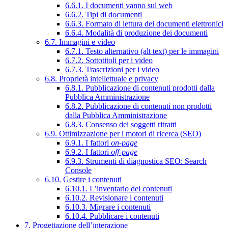
6.6.1. I documenti vanno sul web
6.6.2. Tipi di documenti
6.6.3. Formato di lettura dei documenti elettronici
6.6.4. Modalità di produzione dei documenti
6.7. Immagini e video
6.7.1. Testo alternativo (alt text) per le immagini
6.7.2. Sottotitoli per i video
6.7.3. Trascrizioni per i video
6.8. Proprietà intellettuale e privacy
6.8.1. Pubblicazione di contenuti prodotti dalla
Pubblica Amministrazione
6.8.2. Pubblicazione di contenuti non prodotti
dalla Pubblica Amministrazione
6.8.3. Consenso dei soggetti ritratti
6.9. Ottimizzazione per i motori di ricerca (SEO)
6.9.1. I fattori
on-page
6.9.2. I fattori
off-page
6.9.3. Strumenti di diagnostica SEO: Search
Console
6.10. Gestire i contenuti
6.10.1. L’inventario dei contenuti
6.10.2. Revisionare i contenuti
6.10.3. Migrare i contenuti
6.10.4. Pubblicare i contenuti
7. Progettazione dell’interazione