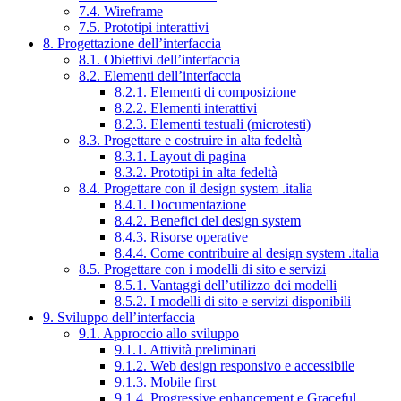
7.4. Wireframe
7.5. Prototipi interattivi
8. Progettazione dell’interfaccia
8.1. Obiettivi dell’interfaccia
8.2. Elementi dell’interfaccia
8.2.1. Elementi di composizione
8.2.2. Elementi interattivi
8.2.3. Elementi testuali (microtesti)
8.3. Progettare e costruire in alta fedeltà
8.3.1. Layout di pagina
8.3.2. Prototipi in alta fedeltà
8.4. Progettare con il design system .italia
8.4.1. Documentazione
8.4.2. Benefici del design system
8.4.3. Risorse operative
8.4.4. Come contribuire al design system .italia
8.5. Progettare con i modelli di sito e servizi
8.5.1. Vantaggi dell’utilizzo dei modelli
8.5.2. I modelli di sito e servizi disponibili
9. Sviluppo dell’interfaccia
9.1. Approccio allo sviluppo
9.1.1. Attività preliminari
9.1.2. Web design responsivo e accessibile
9.1.3. Mobile first
9.1.4. Progressive enhancement e Graceful