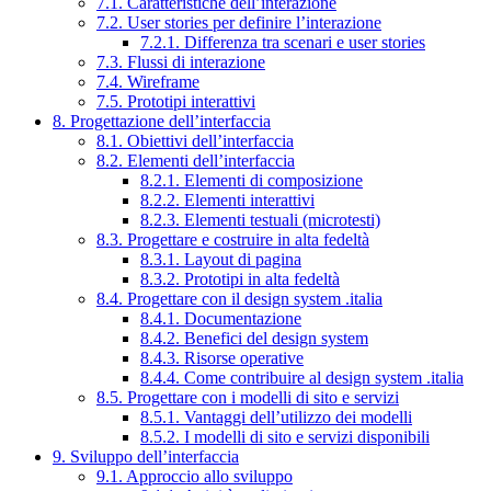
7.1. Caratteristiche dell’interazione
7.2. User stories per definire l’interazione
7.2.1. Differenza tra scenari e user stories
7.3. Flussi di interazione
7.4. Wireframe
7.5. Prototipi interattivi
8. Progettazione dell’interfaccia
8.1. Obiettivi dell’interfaccia
8.2. Elementi dell’interfaccia
8.2.1. Elementi di composizione
8.2.2. Elementi interattivi
8.2.3. Elementi testuali (microtesti)
8.3. Progettare e costruire in alta fedeltà
8.3.1. Layout di pagina
8.3.2. Prototipi in alta fedeltà
8.4. Progettare con il design system .italia
8.4.1. Documentazione
8.4.2. Benefici del design system
8.4.3. Risorse operative
8.4.4. Come contribuire al design system .italia
8.5. Progettare con i modelli di sito e servizi
8.5.1. Vantaggi dell’utilizzo dei modelli
8.5.2. I modelli di sito e servizi disponibili
9. Sviluppo dell’interfaccia
9.1. Approccio allo sviluppo