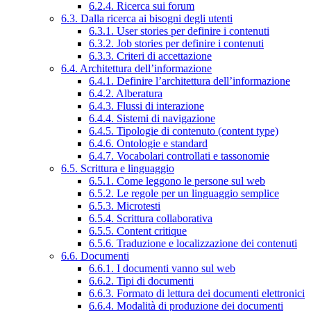
6.2.4. Ricerca sui forum
6.3. Dalla ricerca ai bisogni degli utenti
6.3.1. User stories per definire i contenuti
6.3.2. Job stories per definire i contenuti
6.3.3. Criteri di accettazione
6.4. Architettura dell’informazione
6.4.1. Definire l’architettura dell’informazione
6.4.2. Alberatura
6.4.3. Flussi di interazione
6.4.4. Sistemi di navigazione
6.4.5. Tipologie di contenuto (content type)
6.4.6. Ontologie e standard
6.4.7. Vocabolari controllati e tassonomie
6.5. Scrittura e linguaggio
6.5.1. Come leggono le persone sul web
6.5.2. Le regole per un linguaggio semplice
6.5.3. Microtesti
6.5.4. Scrittura collaborativa
6.5.5. Content critique
6.5.6. Traduzione e localizzazione dei contenuti
6.6. Documenti
6.6.1. I documenti vanno sul web
6.6.2. Tipi di documenti
6.6.3. Formato di lettura dei documenti elettronici
6.6.4. Modalità di produzione dei documenti