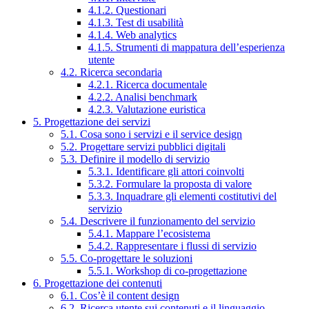
4.1.2. Questionari
4.1.3. Test di usabilità
4.1.4. Web analytics
4.1.5. Strumenti di mappatura dell’esperienza
utente
4.2. Ricerca secondaria
4.2.1. Ricerca documentale
4.2.2. Analisi benchmark
4.2.3. Valutazione euristica
5. Progettazione dei servizi
5.1. Cosa sono i servizi e il service design
5.2. Progettare servizi pubblici digitali
5.3. Definire il modello di servizio
5.3.1. Identificare gli attori coinvolti
5.3.2. Formulare la proposta di valore
5.3.3. Inquadrare gli elementi costitutivi del
servizio
5.4. Descrivere il funzionamento del servizio
5.4.1. Mappare l’ecosistema
5.4.2. Rappresentare i flussi di servizio
5.5. Co-progettare le soluzioni
5.5.1. Workshop di co-progettazione
6. Progettazione dei contenuti
6.1. Cos’è il content design
6.2. Ricerca utente sui contenuti e il linguaggio