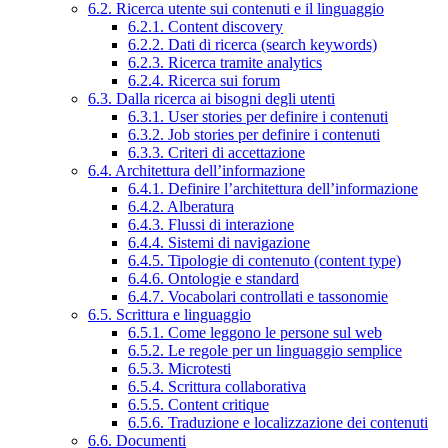
6.2. Ricerca utente sui contenuti e il linguaggio
6.2.1. Content discovery
6.2.2. Dati di ricerca (search keywords)
6.2.3. Ricerca tramite analytics
6.2.4. Ricerca sui forum
6.3. Dalla ricerca ai bisogni degli utenti
6.3.1. User stories per definire i contenuti
6.3.2. Job stories per definire i contenuti
6.3.3. Criteri di accettazione
6.4. Architettura dell’informazione
6.4.1. Definire l’architettura dell’informazione
6.4.2. Alberatura
6.4.3. Flussi di interazione
6.4.4. Sistemi di navigazione
6.4.5. Tipologie di contenuto (content type)
6.4.6. Ontologie e standard
6.4.7. Vocabolari controllati e tassonomie
6.5. Scrittura e linguaggio
6.5.1. Come leggono le persone sul web
6.5.2. Le regole per un linguaggio semplice
6.5.3. Microtesti
6.5.4. Scrittura collaborativa
6.5.5. Content critique
6.5.6. Traduzione e localizzazione dei contenuti
6.6. Documenti