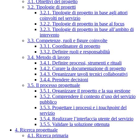
3.1. Obiettivi del progetto
3.2. Tipologie di progetti
3.2.1. Tipologie di progetto in base agli attori
coinvolti nel servizio
3.2.2. Tipologie di progetto in base al focus
3.2.3. Tipologie di progetto in base all’ambito di
intervento
3.3. Competenze, ruoli e figure coinvolte
3.3.1. Coordinatore di progetto
3.3.2. Definire ruoli e responsabilità
3.4. Metodo di lavoro
3.4.1. Definire processi, strumenti e rituali
3.4.2. Curare la documentazione di progetto
3.4.3. Organizzare tavoli tecnici collaborativi
3.4.4. Prendere decisioni
3.5. Il processo progettuale
3.5.1. Organizzare il progetto e la sua gestione
3.5.2. Comprendere il contesto d’uso del servizio
pubblico
3.5.3. Progettare i processi e i
touchpoint
del
servizio
3.5.4. Realizzare l’interfaccia utente del servizio
3.5.5. Validare la soluzione ottenuta
4. Ricerca progettuale
4.1. Ricerca primaria