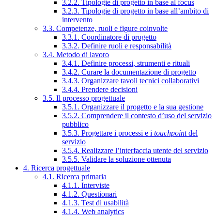
3.2.2. Tipologie di progetto in base al focus
3.2.3. Tipologie di progetto in base all’ambito di
intervento
3.3. Competenze, ruoli e figure coinvolte
3.3.1. Coordinatore di progetto
3.3.2. Definire ruoli e responsabilità
3.4. Metodo di lavoro
3.4.1. Definire processi, strumenti e rituali
3.4.2. Curare la documentazione di progetto
3.4.3. Organizzare tavoli tecnici collaborativi
3.4.4. Prendere decisioni
3.5. Il processo progettuale
3.5.1. Organizzare il progetto e la sua gestione
3.5.2. Comprendere il contesto d’uso del servizio
pubblico
3.5.3. Progettare i processi e i
touchpoint
del
servizio
3.5.4. Realizzare l’interfaccia utente del servizio
3.5.5. Validare la soluzione ottenuta
4. Ricerca progettuale
4.1. Ricerca primaria
4.1.1. Interviste
4.1.2. Questionari
4.1.3. Test di usabilità
4.1.4. Web analytics