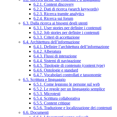
6.2.1. Content discovery
6.2.2. Dati di ricerca (search keywords)
6.2.3. Ricerca tramite analytics
6.2.4. Ricerca sui forum
6.3. Dalla ricerca ai bisogni degli utenti
6.3.1. User stories per definire i contenuti
6.3.2. Job stories per definire i contenuti
6.3.3. Criteri di accettazione
6.4. Architettura dell’informazione
6.4.1. Definire l’architettura dell’informazione
6.4.2. Alberatura
6.4.3. Flussi di interazione
6.4.4. Sistemi di navigazione
6.4.5. Tipologie di contenuto (content type)
6.4.6. Ontologie e standard
6.4.7. Vocabolari controllati e tassonomie
6.5. Scrittura e linguaggio
6.5.1. Come leggono le persone sul web
6.5.2. Le regole per un linguaggio semplice
6.5.3. Microtesti
6.5.4. Scrittura collaborativa
6.5.5. Content critique
6.5.6. Traduzione e localizzazione dei contenuti
6.6. Documenti