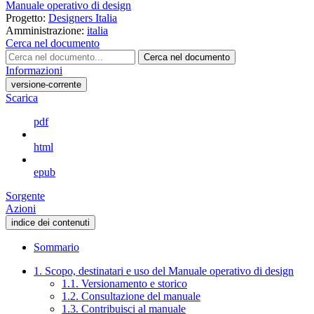
Manuale operativo di design
Progetto:
Designers Italia
Amministrazione:
italia
Cerca nel documento
Cerca nel documento
Informazioni
versione-corrente
Scarica
pdf
html
epub
Sorgente
Azioni
indice dei contenuti
Sommario
1. Scopo, destinatari e uso del Manuale operativo di design
1.1. Versionamento e storico
1.2. Consultazione del manuale
1.3. Contribuisci al manuale