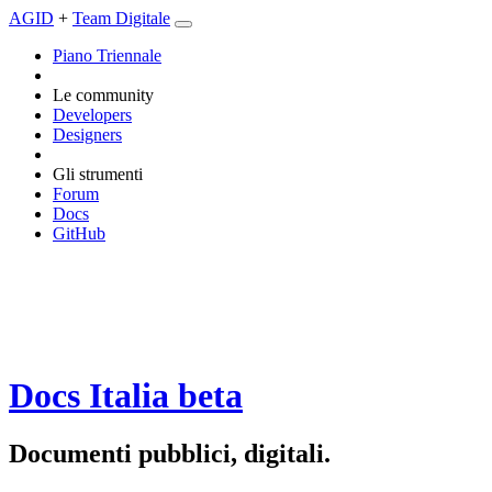
AGID
+
Team Digitale
Piano Triennale
Le community
Developers
Designers
Gli strumenti
Forum
Docs
GitHub
Docs Italia
beta
Documenti pubblici, digitali.