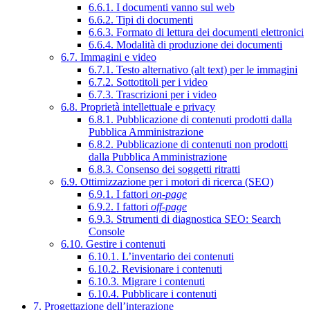
6.6.1. I documenti vanno sul web
6.6.2. Tipi di documenti
6.6.3. Formato di lettura dei documenti elettronici
6.6.4. Modalità di produzione dei documenti
6.7. Immagini e video
6.7.1. Testo alternativo (alt text) per le immagini
6.7.2. Sottotitoli per i video
6.7.3. Trascrizioni per i video
6.8. Proprietà intellettuale e privacy
6.8.1. Pubblicazione di contenuti prodotti dalla
Pubblica Amministrazione
6.8.2. Pubblicazione di contenuti non prodotti
dalla Pubblica Amministrazione
6.8.3. Consenso dei soggetti ritratti
6.9. Ottimizzazione per i motori di ricerca (SEO)
6.9.1. I fattori
on-page
6.9.2. I fattori
off-page
6.9.3. Strumenti di diagnostica SEO: Search
Console
6.10. Gestire i contenuti
6.10.1. L’inventario dei contenuti
6.10.2. Revisionare i contenuti
6.10.3. Migrare i contenuti
6.10.4. Pubblicare i contenuti
7. Progettazione dell’interazione