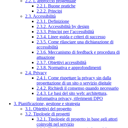
2.2. L’approccio progettuale
2.2.1. Buone pratiche
2.2.2. Principi
2.3. Accessibilità
2.3.1. Definizione
2.3.2. Accessibilità by design
2.3.3. Principi per l’accessibilità
2.3.4. Linee guida e criteri di successo
2.3.5. Come rilasciare una dichiarazione di
accessibilità
2.3.6. Meccanismo di feedback e procedura di
attuazione
2.3.7. Obiettivi accessibilità
2.3.8. Normativa e approfondimenti
2.4. Privacy
2.4.1. Come rispettare la privacy sin dalla
progettazione di un sito o servizio digitale
2.4.2. Richiedi il consenso quando necessario
2.4.3. Le basi del sito web: architettura,
informativa privacy, riferimenti DPO
3. Pianificazione, gestione e strategia
3.1. Obiettivi del progetto
3.2. Tipologie di progetti
3.2.1. Tipologie di progetto in base agli attori
coinvolti nel servizio