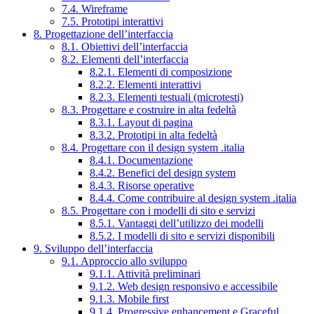
7.4. Wireframe
7.5. Prototipi interattivi
8. Progettazione dell’interfaccia
8.1. Obiettivi dell’interfaccia
8.2. Elementi dell’interfaccia
8.2.1. Elementi di composizione
8.2.2. Elementi interattivi
8.2.3. Elementi testuali (microtesti)
8.3. Progettare e costruire in alta fedeltà
8.3.1. Layout di pagina
8.3.2. Prototipi in alta fedeltà
8.4. Progettare con il design system .italia
8.4.1. Documentazione
8.4.2. Benefici del design system
8.4.3. Risorse operative
8.4.4. Come contribuire al design system .italia
8.5. Progettare con i modelli di sito e servizi
8.5.1. Vantaggi dell’utilizzo dei modelli
8.5.2. I modelli di sito e servizi disponibili
9. Sviluppo dell’interfaccia
9.1. Approccio allo sviluppo
9.1.1. Attività preliminari
9.1.2. Web design responsivo e accessibile
9.1.3. Mobile first
9.1.4. Progressive enhancement e Graceful