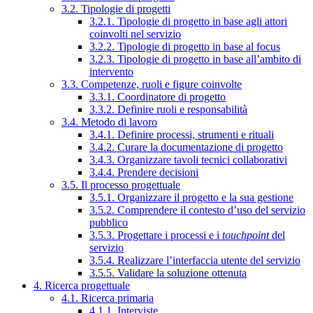
3.2. Tipologie di progetti
3.2.1. Tipologie di progetto in base agli attori
coinvolti nel servizio
3.2.2. Tipologie di progetto in base al focus
3.2.3. Tipologie di progetto in base all’ambito di
intervento
3.3. Competenze, ruoli e figure coinvolte
3.3.1. Coordinatore di progetto
3.3.2. Definire ruoli e responsabilità
3.4. Metodo di lavoro
3.4.1. Definire processi, strumenti e rituali
3.4.2. Curare la documentazione di progetto
3.4.3. Organizzare tavoli tecnici collaborativi
3.4.4. Prendere decisioni
3.5. Il processo progettuale
3.5.1. Organizzare il progetto e la sua gestione
3.5.2. Comprendere il contesto d’uso del servizio
pubblico
3.5.3. Progettare i processi e i
touchpoint
del
servizio
3.5.4. Realizzare l’interfaccia utente del servizio
3.5.5. Validare la soluzione ottenuta
4. Ricerca progettuale
4.1. Ricerca primaria
4.1.1. Interviste