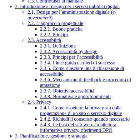
1.3. Contribuisci al manuale
2. Introduzione al design per i servizi pubblici digitali
2.1. Design per l’amministrazione digitale (
e-
government
)
2.2. L’approccio progettuale
2.2.1. Buone pratiche
2.2.2. Principi
2.3. Accessibilità
2.3.1. Definizione
2.3.2. Accessibilità by design
2.3.3. Principi per l’accessibilità
2.3.4. Linee guida e criteri di successo
2.3.5. Come rilasciare una dichiarazione di
accessibilità
2.3.6. Meccanismo di feedback e procedura di
attuazione
2.3.7. Obiettivi accessibilità
2.3.8. Normativa e approfondimenti
2.4. Privacy
2.4.1. Come rispettare la privacy sin dalla
progettazione di un sito o servizio digitale
2.4.2. Richiedi il consenso quando necessario
2.4.3. Le basi del sito web: architettura,
informativa privacy, riferimenti DPO
3. Pianificazione, gestione e strategia