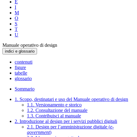
E
I
M
O
S
T
U
Manuale operativo di design
indici e glossario
contenuti
figure
tabelle
glossario
Sommario
1. Scopo, destinatari e uso del Manuale operativo di design
1.1. Versionamento e storico
1.2. Consultazione del manuale
1.3. Contribuisci al manuale
2. Introduzione al design per i servizi pubblici digitali
2.1. Design per l’amministrazione digitale (
e-
government
)