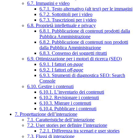
6.7. Immagini e video
6.7.1. Testo alternativo (alt text) per le immagini
6.7.2. Sottotitoli per i video
6.7.3. Trascrizioni per i video
6.8. Proprietà intellettuale e privacy
6.8.1. Pubblicazione di contenuti prodotti dalla
Pubblica Amministrazione
6.8.2. Pubblicazione di contenuti non prodotti
dalla Pubblica Amministrazione
6.8.3. Consenso dei soggetti ritratti
6.9. Ottimizzazione per i motori di ricerca (SEO)
6.9.1. I fattori
on-page
6.9.2. I fattori
off-page
6.9.3. Strumenti di diagnostica SEO: Search
Console
6.10. Gestire i contenuti
6.10.1. L’inventario dei contenuti
6.10.2. Revisionare i contenuti
6.10.3. Migrare i contenuti
6.10.4. Pubblicare i contenuti
7. Progettazione dell’interazione
7.1. Caratteristiche dell’interazione
7.2. User stories per definire l’interazione
7.2.1. Differenza tra scenari e user stories
7.3. Flussi di interazione