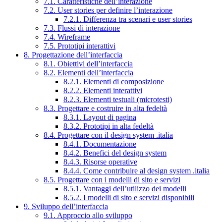
7.1. Caratteristiche dell’interazione
7.2. User stories per definire l’interazione
7.2.1. Differenza tra scenari e user stories
7.3. Flussi di interazione
7.4. Wireframe
7.5. Prototipi interattivi
8. Progettazione dell’interfaccia
8.1. Obiettivi dell’interfaccia
8.2. Elementi dell’interfaccia
8.2.1. Elementi di composizione
8.2.2. Elementi interattivi
8.2.3. Elementi testuali (microtesti)
8.3. Progettare e costruire in alta fedeltà
8.3.1. Layout di pagina
8.3.2. Prototipi in alta fedeltà
8.4. Progettare con il design system .italia
8.4.1. Documentazione
8.4.2. Benefici del design system
8.4.3. Risorse operative
8.4.4. Come contribuire al design system .italia
8.5. Progettare con i modelli di sito e servizi
8.5.1. Vantaggi dell’utilizzo dei modelli
8.5.2. I modelli di sito e servizi disponibili
9. Sviluppo dell’interfaccia
9.1. Approccio allo sviluppo