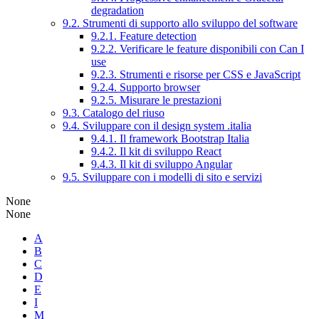
degradation
9.2. Strumenti di supporto allo sviluppo del software
9.2.1. Feature detection
9.2.2. Verificare le feature disponibili con Can I
use
9.2.3. Strumenti e risorse per CSS e JavaScript
9.2.4. Supporto browser
9.2.5. Misurare le prestazioni
9.3. Catalogo del riuso
9.4. Sviluppare con il design system .italia
9.4.1. Il framework Bootstrap Italia
9.4.2. Il kit di sviluppo React
9.4.3. Il kit di sviluppo Angular
9.5. Sviluppare con i modelli di sito e servizi
None
None
A
B
C
D
E
I
M