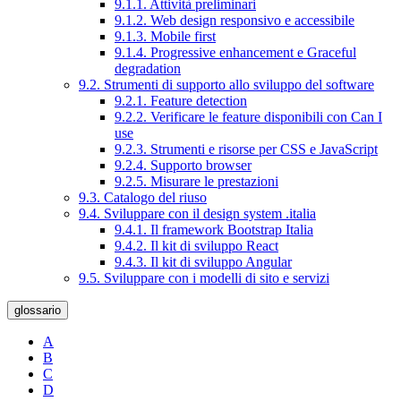
9.1.1. Attività preliminari
9.1.2. Web design responsivo e accessibile
9.1.3. Mobile first
9.1.4. Progressive enhancement e Graceful
degradation
9.2. Strumenti di supporto allo sviluppo del software
9.2.1. Feature detection
9.2.2. Verificare le feature disponibili con Can I
use
9.2.3. Strumenti e risorse per CSS e JavaScript
9.2.4. Supporto browser
9.2.5. Misurare le prestazioni
9.3. Catalogo del riuso
9.4. Sviluppare con il design system .italia
9.4.1. Il framework Bootstrap Italia
9.4.2. Il kit di sviluppo React
9.4.3. Il kit di sviluppo Angular
9.5. Sviluppare con i modelli di sito e servizi
glossario
A
B
C
D