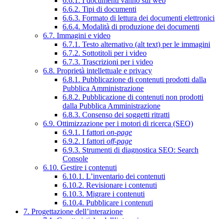
6.6.1. I documenti vanno sul web
6.6.2. Tipi di documenti
6.6.3. Formato di lettura dei documenti elettronici
6.6.4. Modalità di produzione dei documenti
6.7. Immagini e video
6.7.1. Testo alternativo (alt text) per le immagini
6.7.2. Sottotitoli per i video
6.7.3. Trascrizioni per i video
6.8. Proprietà intellettuale e privacy
6.8.1. Pubblicazione di contenuti prodotti dalla
Pubblica Amministrazione
6.8.2. Pubblicazione di contenuti non prodotti
dalla Pubblica Amministrazione
6.8.3. Consenso dei soggetti ritratti
6.9. Ottimizzazione per i motori di ricerca (SEO)
6.9.1. I fattori
on-page
6.9.2. I fattori
off-page
6.9.3. Strumenti di diagnostica SEO: Search
Console
6.10. Gestire i contenuti
6.10.1. L’inventario dei contenuti
6.10.2. Revisionare i contenuti
6.10.3. Migrare i contenuti
6.10.4. Pubblicare i contenuti
7. Progettazione dell’interazione