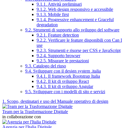
9.1.1. Attività preliminari
9.1.2. Web design responsivo e accessibile
9.1.3. Mobile first
9.1.4. Progressive enhancement e Graceful
degradation
9.2. Strumenti di supporto allo sviluppo del software
9.2.1. Feature detection
9.2.2. Verificare le feature disponibili con Can I
use
9.2.3. Strumenti e risorse per CSS e JavaScript
9.2.4. Supporto browser
9.2.5. Misurare le prestazioni
9.3. Catalogo del riuso
9.4. Sviluppare con il design system .italia
9.4.1. Il framework Bootstrap Italia
9.4.2. Il kit di sviluppo React
9.4.3. Il kit di sviluppo Angular
9.5. Sviluppare con i modelli di sito e servizi
1. Scopo, destinatari e uso del Manuale operativo di design
Team per la Trasformazione Digitale
in collaborazione con
Agenzia per l'Italia Digitale