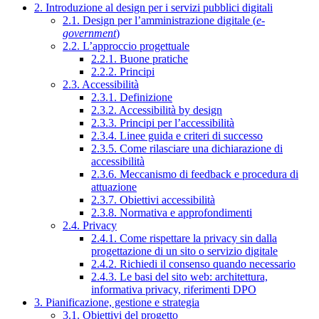
2. Introduzione al design per i servizi pubblici digitali
2.1. Design per l’amministrazione digitale (
e-
government
)
2.2. L’approccio progettuale
2.2.1. Buone pratiche
2.2.2. Principi
2.3. Accessibilità
2.3.1. Definizione
2.3.2. Accessibilità by design
2.3.3. Principi per l’accessibilità
2.3.4. Linee guida e criteri di successo
2.3.5. Come rilasciare una dichiarazione di
accessibilità
2.3.6. Meccanismo di feedback e procedura di
attuazione
2.3.7. Obiettivi accessibilità
2.3.8. Normativa e approfondimenti
2.4. Privacy
2.4.1. Come rispettare la privacy sin dalla
progettazione di un sito o servizio digitale
2.4.2. Richiedi il consenso quando necessario
2.4.3. Le basi del sito web: architettura,
informativa privacy, riferimenti DPO
3. Pianificazione, gestione e strategia
3.1. Obiettivi del progetto