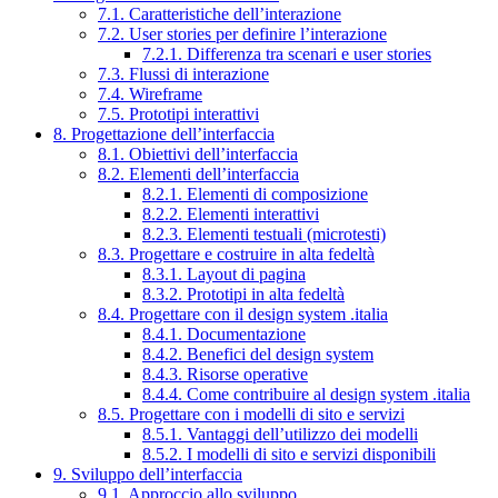
7.1. Caratteristiche dell’interazione
7.2. User stories per definire l’interazione
7.2.1. Differenza tra scenari e user stories
7.3. Flussi di interazione
7.4. Wireframe
7.5. Prototipi interattivi
8. Progettazione dell’interfaccia
8.1. Obiettivi dell’interfaccia
8.2. Elementi dell’interfaccia
8.2.1. Elementi di composizione
8.2.2. Elementi interattivi
8.2.3. Elementi testuali (microtesti)
8.3. Progettare e costruire in alta fedeltà
8.3.1. Layout di pagina
8.3.2. Prototipi in alta fedeltà
8.4. Progettare con il design system .italia
8.4.1. Documentazione
8.4.2. Benefici del design system
8.4.3. Risorse operative
8.4.4. Come contribuire al design system .italia
8.5. Progettare con i modelli di sito e servizi
8.5.1. Vantaggi dell’utilizzo dei modelli
8.5.2. I modelli di sito e servizi disponibili
9. Sviluppo dell’interfaccia
9.1. Approccio allo sviluppo