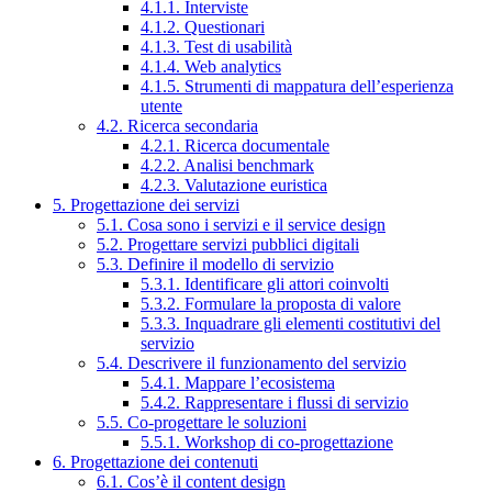
4.1.1. Interviste
4.1.2. Questionari
4.1.3. Test di usabilità
4.1.4. Web analytics
4.1.5. Strumenti di mappatura dell’esperienza
utente
4.2. Ricerca secondaria
4.2.1. Ricerca documentale
4.2.2. Analisi benchmark
4.2.3. Valutazione euristica
5. Progettazione dei servizi
5.1. Cosa sono i servizi e il service design
5.2. Progettare servizi pubblici digitali
5.3. Definire il modello di servizio
5.3.1. Identificare gli attori coinvolti
5.3.2. Formulare la proposta di valore
5.3.3. Inquadrare gli elementi costitutivi del
servizio
5.4. Descrivere il funzionamento del servizio
5.4.1. Mappare l’ecosistema
5.4.2. Rappresentare i flussi di servizio
5.5. Co-progettare le soluzioni
5.5.1. Workshop di co-progettazione
6. Progettazione dei contenuti
6.1. Cos’è il content design