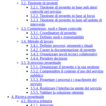
3.2. Tipologie di progetti
3.2.1. Tipologie di progetto in base agli attori
coinvolti nel servizio
3.2.2. Tipologie di progetto in base al focus
3.2.3. Tipologie di progetto in base all’ambito di
intervento
3.3. Competenze, ruoli e figure coinvolte
3.3.1. Coordinatore di progetto
3.3.2. Definire ruoli e responsabilità
3.4. Metodo di lavoro
3.4.1. Definire processi, strumenti e rituali
3.4.2. Curare la documentazione di progetto
3.4.3. Organizzare tavoli tecnici collaborativi
3.4.4. Prendere decisioni
3.5. Il processo progettuale
3.5.1. Organizzare il progetto e la sua gestione
3.5.2. Comprendere il contesto d’uso del servizio
pubblico
3.5.3. Progettare i processi e i
touchpoint
del
servizio
3.5.4. Realizzare l’interfaccia utente del servizio
3.5.5. Validare la soluzione ottenuta
4. Ricerca progettuale
4.1. Ricerca primaria
4.1.1. Interviste