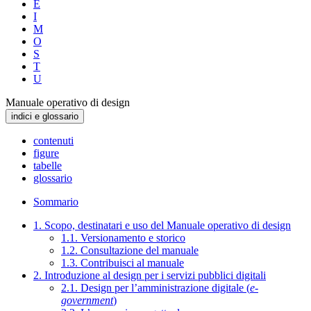
E
I
M
O
S
T
U
Manuale operativo di design
indici e glossario
contenuti
figure
tabelle
glossario
Sommario
1. Scopo, destinatari e uso del Manuale operativo di design
1.1. Versionamento e storico
1.2. Consultazione del manuale
1.3. Contribuisci al manuale
2. Introduzione al design per i servizi pubblici digitali
2.1. Design per l’amministrazione digitale (
e-
government
)