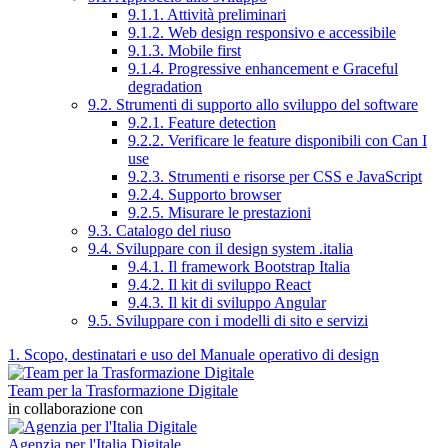
9.1.1. Attività preliminari
9.1.2. Web design responsivo e accessibile
9.1.3. Mobile first
9.1.4. Progressive enhancement e Graceful
degradation
9.2. Strumenti di supporto allo sviluppo del software
9.2.1. Feature detection
9.2.2. Verificare le feature disponibili con Can I
use
9.2.3. Strumenti e risorse per CSS e JavaScript
9.2.4. Supporto browser
9.2.5. Misurare le prestazioni
9.3. Catalogo del riuso
9.4. Sviluppare con il design system .italia
9.4.1. Il framework Bootstrap Italia
9.4.2. Il kit di sviluppo React
9.4.3. Il kit di sviluppo Angular
9.5. Sviluppare con i modelli di sito e servizi
1. Scopo, destinatari e uso del Manuale operativo di design
Team per la Trasformazione Digitale
in collaborazione con
Agenzia per l'Italia Digitale