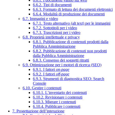
6.6.1. I documenti vanno sul web
6.6.2. Tipi di documenti
6.6.3. Formato di lettura dei documenti elettronici
6.6.4. Modalità di produzione dei documenti
6.7. Immagini e video
6.7.1. Testo alternativo (alt text) per le immagini
6.7.2. Sottotitoli per i video
6.7.3. Trascrizioni per i video
6.8. Proprietà intellettuale e privacy
6.8.1. Pubblicazione di contenuti prodotti dalla
Pubblica Amministrazione
6.8.2. Pubblicazione di contenuti non prodotti
dalla Pubblica Amministrazione
6.8.3. Consenso dei soggetti ritratti
6.9. Ottimizzazione per i motori di ricerca (SEO)
6.9.1. I fattori
on-page
6.9.2. I fattori
off-page
6.9.3. Strumenti di diagnostica SEO: Search
Console
6.10. Gestire i contenuti
6.10.1. L’inventario dei contenuti
6.10.2. Revisionare i contenuti
6.10.3. Migrare i contenuti
6.10.4. Pubblicare i contenuti
7. Progettazione dell’interazione