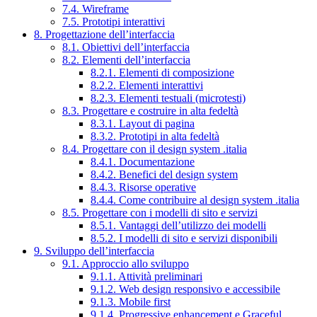
7.4. Wireframe
7.5. Prototipi interattivi
8. Progettazione dell’interfaccia
8.1. Obiettivi dell’interfaccia
8.2. Elementi dell’interfaccia
8.2.1. Elementi di composizione
8.2.2. Elementi interattivi
8.2.3. Elementi testuali (microtesti)
8.3. Progettare e costruire in alta fedeltà
8.3.1. Layout di pagina
8.3.2. Prototipi in alta fedeltà
8.4. Progettare con il design system .italia
8.4.1. Documentazione
8.4.2. Benefici del design system
8.4.3. Risorse operative
8.4.4. Come contribuire al design system .italia
8.5. Progettare con i modelli di sito e servizi
8.5.1. Vantaggi dell’utilizzo dei modelli
8.5.2. I modelli di sito e servizi disponibili
9. Sviluppo dell’interfaccia
9.1. Approccio allo sviluppo
9.1.1. Attività preliminari
9.1.2. Web design responsivo e accessibile
9.1.3. Mobile first
9.1.4. Progressive enhancement e Graceful