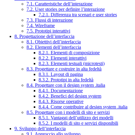
7.1. Caratteristiche dell’interazione
7.2. User stories per definire l’interazione
7.2.1. Differenza tra scenari e user stories
7.3. Flussi di interazione
7.4. Wireframe
7.5. Prototipi interattivi
8. Progettazione dell’interfaccia
8.1. Obiettivi dell’interfaccia
8.2. Elementi dell’interfaccia
8.2.1. Elementi di composizione
8.2.2. Elementi interattivi
8.2.3. Elementi testuali (microtesti)
8.3. Progettare e costruire in alta fedeltà
8.3.1. Layout di pagina
8.3.2. Prototipi in alta fedeltà
8.4. Progettare con il design system .italia
8.4.1. Documentazione
8.4.2. Benefici del design system
8.4.3. Risorse operative
8.4.4. Come contribuire al design system .italia
8.5. Progettare con i modelli di sito e servizi
8.5.1. Vantaggi dell’utilizzo dei modelli
8.5.2. I modelli di sito e servizi disponibili
9. Sviluppo dell’interfaccia
9.1. Approccio allo sviluppo