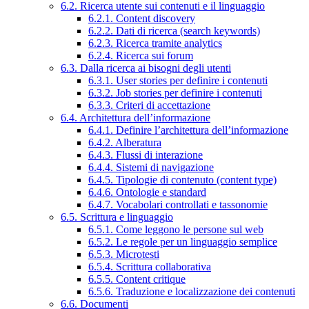
6.2. Ricerca utente sui contenuti e il linguaggio
6.2.1. Content discovery
6.2.2. Dati di ricerca (search keywords)
6.2.3. Ricerca tramite analytics
6.2.4. Ricerca sui forum
6.3. Dalla ricerca ai bisogni degli utenti
6.3.1. User stories per definire i contenuti
6.3.2. Job stories per definire i contenuti
6.3.3. Criteri di accettazione
6.4. Architettura dell’informazione
6.4.1. Definire l’architettura dell’informazione
6.4.2. Alberatura
6.4.3. Flussi di interazione
6.4.4. Sistemi di navigazione
6.4.5. Tipologie di contenuto (content type)
6.4.6. Ontologie e standard
6.4.7. Vocabolari controllati e tassonomie
6.5. Scrittura e linguaggio
6.5.1. Come leggono le persone sul web
6.5.2. Le regole per un linguaggio semplice
6.5.3. Microtesti
6.5.4. Scrittura collaborativa
6.5.5. Content critique
6.5.6. Traduzione e localizzazione dei contenuti
6.6. Documenti