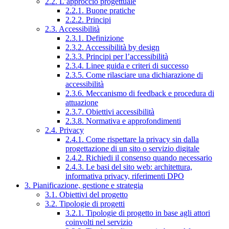
2.2. L’approccio progettuale
2.2.1. Buone pratiche
2.2.2. Principi
2.3. Accessibilità
2.3.1. Definizione
2.3.2. Accessibilità by design
2.3.3. Principi per l’accessibilità
2.3.4. Linee guida e criteri di successo
2.3.5. Come rilasciare una dichiarazione di
accessibilità
2.3.6. Meccanismo di feedback e procedura di
attuazione
2.3.7. Obiettivi accessibilità
2.3.8. Normativa e approfondimenti
2.4. Privacy
2.4.1. Come rispettare la privacy sin dalla
progettazione di un sito o servizio digitale
2.4.2. Richiedi il consenso quando necessario
2.4.3. Le basi del sito web: architettura,
informativa privacy, riferimenti DPO
3. Pianificazione, gestione e strategia
3.1. Obiettivi del progetto
3.2. Tipologie di progetti
3.2.1. Tipologie di progetto in base agli attori
coinvolti nel servizio