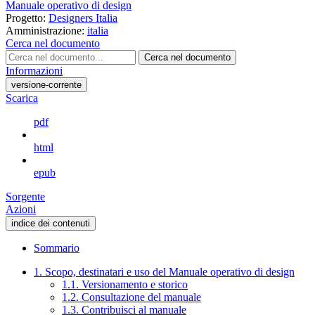
Manuale operativo di design
Progetto:
Designers Italia
Amministrazione:
italia
Cerca nel documento
Cerca nel documento
Informazioni
versione-corrente
Scarica
pdf
html
epub
Sorgente
Azioni
indice dei contenuti
Sommario
1. Scopo, destinatari e uso del Manuale operativo di design
1.1. Versionamento e storico
1.2. Consultazione del manuale
1.3. Contribuisci al manuale