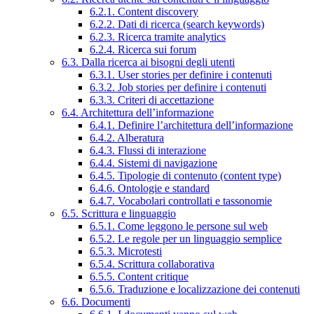
6.2.1. Content discovery
6.2.2. Dati di ricerca (search keywords)
6.2.3. Ricerca tramite analytics
6.2.4. Ricerca sui forum
6.3. Dalla ricerca ai bisogni degli utenti
6.3.1. User stories per definire i contenuti
6.3.2. Job stories per definire i contenuti
6.3.3. Criteri di accettazione
6.4. Architettura dell’informazione
6.4.1. Definire l’architettura dell’informazione
6.4.2. Alberatura
6.4.3. Flussi di interazione
6.4.4. Sistemi di navigazione
6.4.5. Tipologie di contenuto (content type)
6.4.6. Ontologie e standard
6.4.7. Vocabolari controllati e tassonomie
6.5. Scrittura e linguaggio
6.5.1. Come leggono le persone sul web
6.5.2. Le regole per un linguaggio semplice
6.5.3. Microtesti
6.5.4. Scrittura collaborativa
6.5.5. Content critique
6.5.6. Traduzione e localizzazione dei contenuti
6.6. Documenti