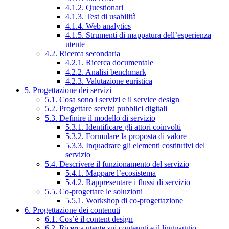
4.1.2. Questionari
4.1.3. Test di usabilità
4.1.4. Web analytics
4.1.5. Strumenti di mappatura dell’esperienza
utente
4.2. Ricerca secondaria
4.2.1. Ricerca documentale
4.2.2. Analisi benchmark
4.2.3. Valutazione euristica
5. Progettazione dei servizi
5.1. Cosa sono i servizi e il service design
5.2. Progettare servizi pubblici digitali
5.3. Definire il modello di servizio
5.3.1. Identificare gli attori coinvolti
5.3.2. Formulare la proposta di valore
5.3.3. Inquadrare gli elementi costitutivi del
servizio
5.4. Descrivere il funzionamento del servizio
5.4.1. Mappare l’ecosistema
5.4.2. Rappresentare i flussi di servizio
5.5. Co-progettare le soluzioni
5.5.1. Workshop di co-progettazione
6. Progettazione dei contenuti
6.1. Cos’è il content design
6.2. Ricerca utente sui contenuti e il linguaggio