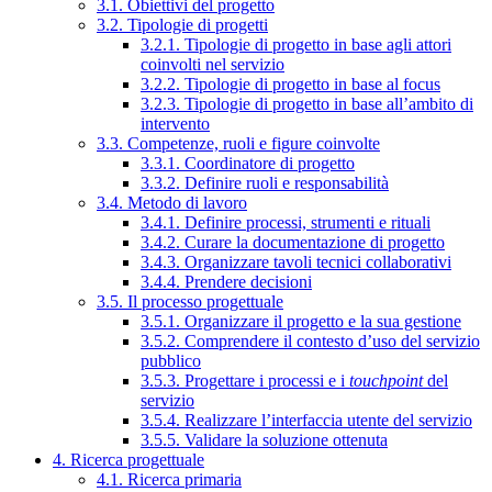
3.1. Obiettivi del progetto
3.2. Tipologie di progetti
3.2.1. Tipologie di progetto in base agli attori
coinvolti nel servizio
3.2.2. Tipologie di progetto in base al focus
3.2.3. Tipologie di progetto in base all’ambito di
intervento
3.3. Competenze, ruoli e figure coinvolte
3.3.1. Coordinatore di progetto
3.3.2. Definire ruoli e responsabilità
3.4. Metodo di lavoro
3.4.1. Definire processi, strumenti e rituali
3.4.2. Curare la documentazione di progetto
3.4.3. Organizzare tavoli tecnici collaborativi
3.4.4. Prendere decisioni
3.5. Il processo progettuale
3.5.1. Organizzare il progetto e la sua gestione
3.5.2. Comprendere il contesto d’uso del servizio
pubblico
3.5.3. Progettare i processi e i
touchpoint
del
servizio
3.5.4. Realizzare l’interfaccia utente del servizio
3.5.5. Validare la soluzione ottenuta
4. Ricerca progettuale
4.1. Ricerca primaria