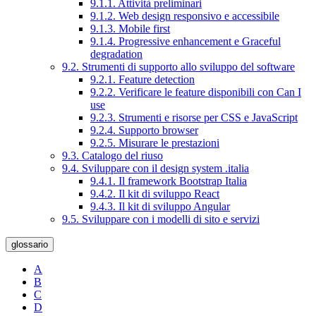
9.1.1. Attività preliminari
9.1.2. Web design responsivo e accessibile
9.1.3. Mobile first
9.1.4. Progressive enhancement e Graceful
degradation
9.2. Strumenti di supporto allo sviluppo del software
9.2.1. Feature detection
9.2.2. Verificare le feature disponibili con Can I
use
9.2.3. Strumenti e risorse per CSS e JavaScript
9.2.4. Supporto browser
9.2.5. Misurare le prestazioni
9.3. Catalogo del riuso
9.4. Sviluppare con il design system .italia
9.4.1. Il framework Bootstrap Italia
9.4.2. Il kit di sviluppo React
9.4.3. Il kit di sviluppo Angular
9.5. Sviluppare con i modelli di sito e servizi
glossario
A
B
C
D