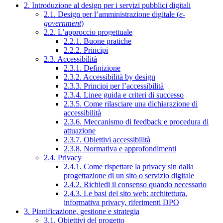
2. Introduzione al design per i servizi pubblici digitali
2.1. Design per l’amministrazione digitale (
e-
government
)
2.2. L’approccio progettuale
2.2.1. Buone pratiche
2.2.2. Principi
2.3. Accessibilità
2.3.1. Definizione
2.3.2. Accessibilità by design
2.3.3. Principi per l’accessibilità
2.3.4. Linee guida e criteri di successo
2.3.5. Come rilasciare una dichiarazione di
accessibilità
2.3.6. Meccanismo di feedback e procedura di
attuazione
2.3.7. Obiettivi accessibilità
2.3.8. Normativa e approfondimenti
2.4. Privacy
2.4.1. Come rispettare la privacy sin dalla
progettazione di un sito o servizio digitale
2.4.2. Richiedi il consenso quando necessario
2.4.3. Le basi del sito web: architettura,
informativa privacy, riferimenti DPO
3. Pianificazione, gestione e strategia
3.1. Obiettivi del progetto