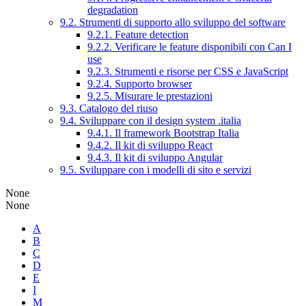
degradation
9.2. Strumenti di supporto allo sviluppo del software
9.2.1. Feature detection
9.2.2. Verificare le feature disponibili con Can I
use
9.2.3. Strumenti e risorse per CSS e JavaScript
9.2.4. Supporto browser
9.2.5. Misurare le prestazioni
9.3. Catalogo del riuso
9.4. Sviluppare con il design system .italia
9.4.1. Il framework Bootstrap Italia
9.4.2. Il kit di sviluppo React
9.4.3. Il kit di sviluppo Angular
9.5. Sviluppare con i modelli di sito e servizi
None
None
A
B
C
D
E
I
M