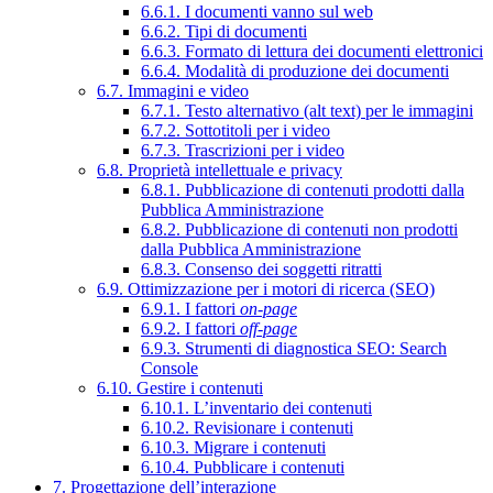
6.6.1. I documenti vanno sul web
6.6.2. Tipi di documenti
6.6.3. Formato di lettura dei documenti elettronici
6.6.4. Modalità di produzione dei documenti
6.7. Immagini e video
6.7.1. Testo alternativo (alt text) per le immagini
6.7.2. Sottotitoli per i video
6.7.3. Trascrizioni per i video
6.8. Proprietà intellettuale e privacy
6.8.1. Pubblicazione di contenuti prodotti dalla
Pubblica Amministrazione
6.8.2. Pubblicazione di contenuti non prodotti
dalla Pubblica Amministrazione
6.8.3. Consenso dei soggetti ritratti
6.9. Ottimizzazione per i motori di ricerca (SEO)
6.9.1. I fattori
on-page
6.9.2. I fattori
off-page
6.9.3. Strumenti di diagnostica SEO: Search
Console
6.10. Gestire i contenuti
6.10.1. L’inventario dei contenuti
6.10.2. Revisionare i contenuti
6.10.3. Migrare i contenuti
6.10.4. Pubblicare i contenuti
7. Progettazione dell’interazione