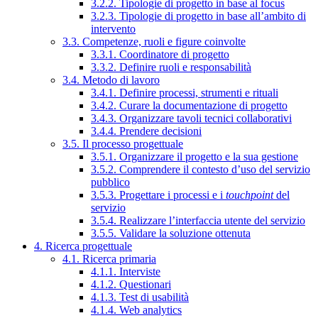
3.2.2. Tipologie di progetto in base al focus
3.2.3. Tipologie di progetto in base all’ambito di
intervento
3.3. Competenze, ruoli e figure coinvolte
3.3.1. Coordinatore di progetto
3.3.2. Definire ruoli e responsabilità
3.4. Metodo di lavoro
3.4.1. Definire processi, strumenti e rituali
3.4.2. Curare la documentazione di progetto
3.4.3. Organizzare tavoli tecnici collaborativi
3.4.4. Prendere decisioni
3.5. Il processo progettuale
3.5.1. Organizzare il progetto e la sua gestione
3.5.2. Comprendere il contesto d’uso del servizio
pubblico
3.5.3. Progettare i processi e i
touchpoint
del
servizio
3.5.4. Realizzare l’interfaccia utente del servizio
3.5.5. Validare la soluzione ottenuta
4. Ricerca progettuale
4.1. Ricerca primaria
4.1.1. Interviste
4.1.2. Questionari
4.1.3. Test di usabilità
4.1.4. Web analytics