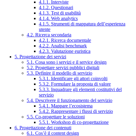
4.1.1. Interviste
4.1.2. Questionari
4.1.3. Test di usabilità
4.1.4. Web analytics
4.1.5. Strumenti di mappatura dell’esperienza
utente
4.2. Ricerca secondaria
4.2.1. Ricerca documentale
4.2.2. Analisi benchmark
4.2.3. Valutazione euristica
5. Progettazione dei servizi
5.1. Cosa sono i servizi e il service design
5.2. Progettare servizi pubblici digitali
5.3. Definire il modello di servizio
5.3.1. Identificare gli attori coinvolti
5.3.2. Formulare la proposta di valore
5.3.3. Inquadrare gli elementi costitutivi del
servizio
5.4. Descrivere il funzionamento del servizio
5.4.1. Mappare l’ecosistema
5.4.2. Rappresentare i flussi di servizio
5.5. Co-progettare le soluzioni
5.5.1. Workshop di co-progettazione
6. Progettazione dei contenuti
6.1. Cos’è il content design