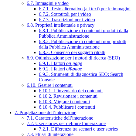
6.7. Immagini e video
6.7.1. Testo alternativo (alt text) per le immagini
6.7.2. Sottotitoli per i video
6.7.3. Trascrizioni per i video
6.8. Proprietà intellettuale e privacy
6.8.1. Pubblicazione di contenuti prodotti dalla
Pubblica Amministrazione
6.8.2. Pubblicazione di contenuti non prodotti
dalla Pubblica Amministrazione
6.8.3. Consenso dei soggetti ritratti
6.9. Ottimizzazione per i motori di ricerca (SEO)
6.9.1. I fattori
on-page
6.9.2. I fattori
off-page
6.9.3. Strumenti di diagnostica SEO: Search
Console
6.10. Gestire i contenuti
6.10.1. L’inventario dei contenuti
6.10.2. Revisionare i contenuti
6.10.3. Migrare i contenuti
6.10.4. Pubblicare i contenuti
7. Progettazione dell’interazione
7.1. Caratteristiche dell’interazione
7.2. User stories per definire l’interazione
7.2.1. Differenza tra scenari e user stories
7.3. Flussi di interazione