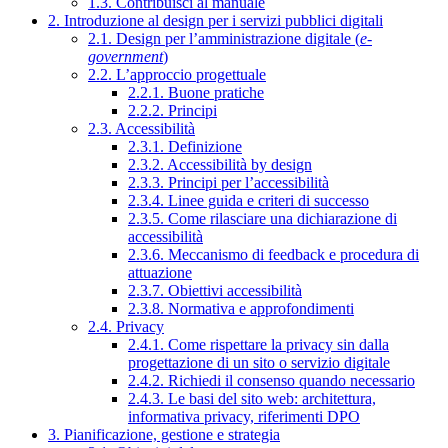
1.3. Contribuisci al manuale
2. Introduzione al design per i servizi pubblici digitali
2.1. Design per l’amministrazione digitale (
e-
government
)
2.2. L’approccio progettuale
2.2.1. Buone pratiche
2.2.2. Principi
2.3. Accessibilità
2.3.1. Definizione
2.3.2. Accessibilità by design
2.3.3. Principi per l’accessibilità
2.3.4. Linee guida e criteri di successo
2.3.5. Come rilasciare una dichiarazione di
accessibilità
2.3.6. Meccanismo di feedback e procedura di
attuazione
2.3.7. Obiettivi accessibilità
2.3.8. Normativa e approfondimenti
2.4. Privacy
2.4.1. Come rispettare la privacy sin dalla
progettazione di un sito o servizio digitale
2.4.2. Richiedi il consenso quando necessario
2.4.3. Le basi del sito web: architettura,
informativa privacy, riferimenti DPO
3. Pianificazione, gestione e strategia