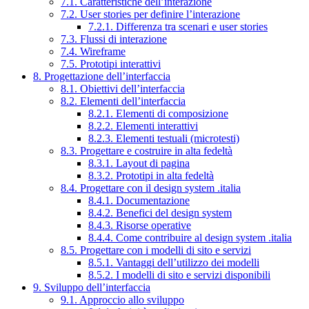
7.1. Caratteristiche dell’interazione
7.2. User stories per definire l’interazione
7.2.1. Differenza tra scenari e user stories
7.3. Flussi di interazione
7.4. Wireframe
7.5. Prototipi interattivi
8. Progettazione dell’interfaccia
8.1. Obiettivi dell’interfaccia
8.2. Elementi dell’interfaccia
8.2.1. Elementi di composizione
8.2.2. Elementi interattivi
8.2.3. Elementi testuali (microtesti)
8.3. Progettare e costruire in alta fedeltà
8.3.1. Layout di pagina
8.3.2. Prototipi in alta fedeltà
8.4. Progettare con il design system .italia
8.4.1. Documentazione
8.4.2. Benefici del design system
8.4.3. Risorse operative
8.4.4. Come contribuire al design system .italia
8.5. Progettare con i modelli di sito e servizi
8.5.1. Vantaggi dell’utilizzo dei modelli
8.5.2. I modelli di sito e servizi disponibili
9. Sviluppo dell’interfaccia
9.1. Approccio allo sviluppo