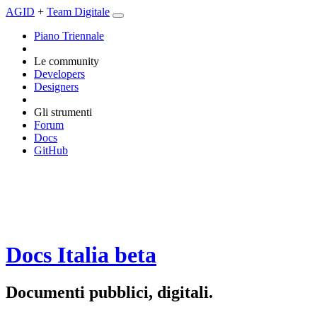
AGID
+
Team Digitale
Piano Triennale
Le community
Developers
Designers
Gli strumenti
Forum
Docs
GitHub
Docs Italia
beta
Documenti pubblici, digitali.