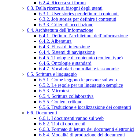
6.2.4. Ricerca sui forum
6.3. Dalla ricerca ai bisogni degli utenti
6.3.1. User stories per definire i contenuti
6.3.2. Job stories per definire i contenuti
6.3.3. Criteri di accettazione
6.4. Architettura dell’informazione
6.4.1. Definire l’architettura dell’informazione
6.4.2. Alberatura
6.4.3. Flussi di interazione
6.4.4. Sistemi di navigazione
6.4.5. Tipologie di contenuto (content type)
6.4.6. Ontologie e standard
6.4.7. Vocabolari controllati e tassonomie
6.5. Scrittura e linguaggio
6.5.1. Come leggono le persone sul web
6.5.2. Le regole per un linguaggio semplice
6.5.3. Microtesti
6.5.4. Scrittura collaborativa
6.5.5. Content critique
6.5.6. Traduzione e localizzazione dei contenuti
6.6. Documenti
6.6.1. I documenti vanno sul web
6.6.2. Tipi di documenti
6.6.3. Formato di lettura dei documenti elettronici
6.6.4. Modalità di produzione dei documenti