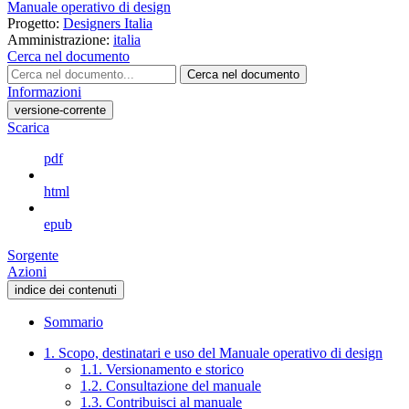
Manuale operativo di design
Progetto:
Designers Italia
Amministrazione:
italia
Cerca nel documento
Cerca nel documento
Informazioni
versione-corrente
Scarica
pdf
html
epub
Sorgente
Azioni
indice dei contenuti
Sommario
1. Scopo, destinatari e uso del Manuale operativo di design
1.1. Versionamento e storico
1.2. Consultazione del manuale
1.3. Contribuisci al manuale