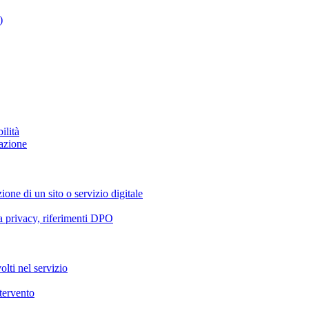
)
ilità
azione
ione di un sito o servizio digitale
va privacy, riferimenti DPO
olti nel servizio
ntervento