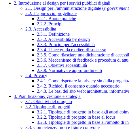
2. Introduzione al design per i servizi pubblici digitali
2.1. Design per l’amministrazione digitale (
e-government
2.2. L’approccio progettuale
2.2.1. Buone pratiche
2.2.2. Principi
2.3. Accessibilità
2.3.1. Definizione
2.3.2. Accessibilità by design
2.3.3. Principi per l’accessibilità
2.3.4. Linee guida e criteri di successo
2.3.5. Come rilasciare una dichiarazione di accessib
2.3.6. Meccanismo di feedback e procedura di attu
2.3.7. Obiettivi accessibilità
2.3.8. Normativa e approfondimenti
2.4. Privacy
2.4.1. Come rispettare la privacy sin dalla progettaz
2.4.2. Richiedi il consenso quando necessario
2.4.3. Le basi del sito web: architettura, informati
3. Pianificazione, gestione e strategia
3.1. Obiettivi del progetto
3.2. Tipologie di progetti
3.2.1. Tipologie di progetto in base agli attori coinv
3.2.2. Tipologie di progetto in base al focus
3.2.3. Tipologie di progetto in base all’ambito di i
3.3. Competenze, ruoli e figure coinvolte