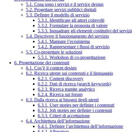
5.1. Cosa sono i servizi e il service design
5.2. Progettare servizi pubblici digitali
5.3. Definire il modello di servizio
5.3.1. Identificare gli attori coinvolti
5.3.2. Formulare la proposta di valore
5.3.3. Inquadrare gli elementi costitutivi del serviz
5.4. Descrivere il funzionamento del servizio
5.4.1. Mappare l’ecosistema
5.4.2. Rappresentare i flussi di servizio
5.5. Co-progettare le soluzioni
5.5.1. Workshop di co-progettazione
6. Progettazione dei contenuti
6.1. Cos’è il content design
6.2. Ricerca utente sui contenuti e il linguaggio
6.2.1. Content discovery
6.2.2. Dati di ricerca (search keywords)
6.2.3. Ricerca tramite analytics
6.2.4. Ricerca sui forum
6.3. Dalla ricerca ai bisogni degli utenti
6.3.1. User stories per definire i contenuti
6.3.2. Job stories per definire i contenuti
6.3.3. Criteri di accettazione
6.4. Architettura dell’informazione
6.4.1. Definire l’architettura dell’informazione
6.4.2. Alberatura