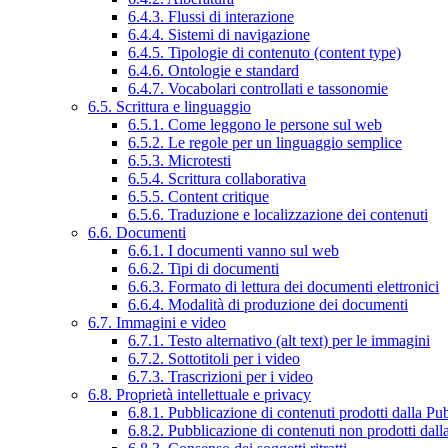
6.4.3. Flussi di interazione
6.4.4. Sistemi di navigazione
6.4.5. Tipologie di contenuto (content type)
6.4.6. Ontologie e standard
6.4.7. Vocabolari controllati e tassonomie
6.5. Scrittura e linguaggio
6.5.1. Come leggono le persone sul web
6.5.2. Le regole per un linguaggio semplice
6.5.3. Microtesti
6.5.4. Scrittura collaborativa
6.5.5. Content critique
6.5.6. Traduzione e localizzazione dei contenuti
6.6. Documenti
6.6.1. I documenti vanno sul web
6.6.2. Tipi di documenti
6.6.3. Formato di lettura dei documenti elettronici
6.6.4. Modalità di produzione dei documenti
6.7. Immagini e video
6.7.1. Testo alternativo (alt text) per le immagini
6.7.2. Sottotitoli per i video
6.7.3. Trascrizioni per i video
6.8. Proprietà intellettuale e privacy
6.8.1. Pubblicazione di contenuti prodotti dalla P
6.8.2. Pubblicazione di contenuti non prodotti dal