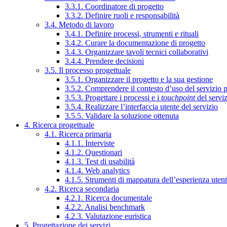
3.3.1. Coordinatore di progetto
3.3.2. Definire ruoli e responsabilità
3.4. Metodo di lavoro
3.4.1. Definire processi, strumenti e rituali
3.4.2. Curare la documentazione di progetto
3.4.3. Organizzare tavoli tecnici collaborativi
3.4.4. Prendere decisioni
3.5. Il processo progettuale
3.5.1. Organizzare il progetto e la sua gestione
3.5.2. Comprendere il contesto d’uso del servizio 
3.5.3. Progettare i processi e i
touchpoint
del servi
3.5.4. Realizzare l’interfaccia utente del servizio
3.5.5. Validare la soluzione ottenuta
4. Ricerca progettuale
4.1. Ricerca primaria
4.1.1. Interviste
4.1.2. Questionari
4.1.3. Test di usabilità
4.1.4. Web analytics
4.1.5. Strumenti di mappatura dell’esperienza uten
4.2. Ricerca secondaria
4.2.1. Ricerca documentale
4.2.2. Analisi benchmark
4.2.3. Valutazione euristica
5. Progettazione dei servizi