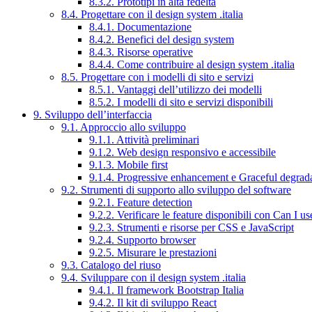
8.3.2. Prototipi in alta fedeltà
8.4. Progettare con il design system .italia
8.4.1. Documentazione
8.4.2. Benefici del design system
8.4.3. Risorse operative
8.4.4. Come contribuire al design system .italia
8.5. Progettare con i modelli di sito e servizi
8.5.1. Vantaggi dell’utilizzo dei modelli
8.5.2. I modelli di sito e servizi disponibili
9. Sviluppo dell’interfaccia
9.1. Approccio allo sviluppo
9.1.1. Attività preliminari
9.1.2. Web design responsivo e accessibile
9.1.3. Mobile first
9.1.4. Progressive enhancement e Graceful degrad
9.2. Strumenti di supporto allo sviluppo del software
9.2.1. Feature detection
9.2.2. Verificare le feature disponibili con Can I us
9.2.3. Strumenti e risorse per CSS e JavaScript
9.2.4. Supporto browser
9.2.5. Misurare le prestazioni
9.3. Catalogo del riuso
9.4. Sviluppare con il design system .italia
9.4.1. Il framework Bootstrap Italia
9.4.2. Il kit di sviluppo React