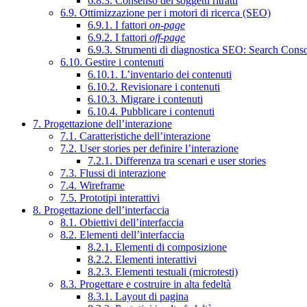
6.8.3. Consenso dei soggetti ritratti
6.9. Ottimizzazione per i motori di ricerca (SEO)
6.9.1. I fattori
on-page
6.9.2. I fattori
off-page
6.9.3. Strumenti di diagnostica SEO: Search Cons
6.10. Gestire i contenuti
6.10.1. L’inventario dei contenuti
6.10.2. Revisionare i contenuti
6.10.3. Migrare i contenuti
6.10.4. Pubblicare i contenuti
7. Progettazione dell’interazione
7.1. Caratteristiche dell’interazione
7.2. User stories per definire l’interazione
7.2.1. Differenza tra scenari e user stories
7.3. Flussi di interazione
7.4. Wireframe
7.5. Prototipi interattivi
8. Progettazione dell’interfaccia
8.1. Obiettivi dell’interfaccia
8.2. Elementi dell’interfaccia
8.2.1. Elementi di composizione
8.2.2. Elementi interattivi
8.2.3. Elementi testuali (microtesti)
8.3. Progettare e costruire in alta fedeltà
8.3.1. Layout di pagina