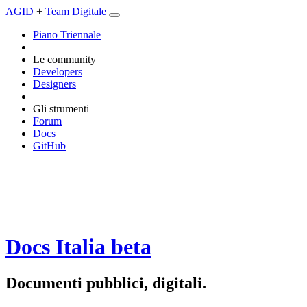
AGID
+
Team Digitale
Piano Triennale
Le community
Developers
Designers
Gli strumenti
Forum
Docs
GitHub
Docs Italia
beta
Documenti pubblici, digitali.