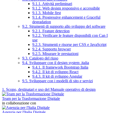
9.1.1. Attività preliminari
9.1.2. Web design responsivo e accessibile
9.1.3. Mobile first
9.1.4. Progressive enhancement e Graceful
degradation
9.2. Strumenti di supporto allo sviluppo del software
9.2.1. Feature detection
9.2.2. Verificare le feature disponibili con Can I
use
9.2.3. Strumenti e risorse per CSS e JavaScript
9.2.4. Supporto browser
9.2.5. Misurare le prestazioni
9.3. Catalogo del riuso
9.4. Sviluppare con il design system .italia
9.4.1. Il framework Bootstrap Italia
9.4.2. Il kit di sviluppo React
9.4.3. Il kit di sviluppo Angular
9.5. Sviluppare con i modelli di sito e servizi
1. Scopo, destinatari e uso del Manuale operativo di design
Team per la Trasformazione Digitale
in collaborazione con
Agenzia per l'Italia Digitale