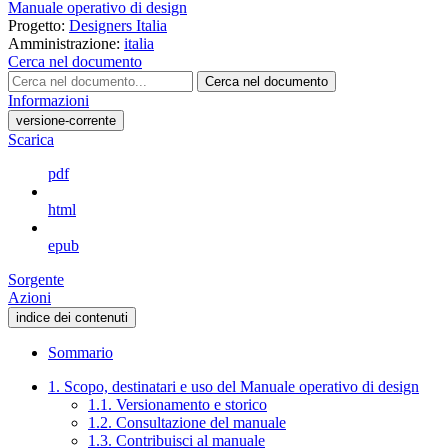
Manuale operativo di design
Progetto:
Designers Italia
Amministrazione:
italia
Cerca nel documento
Cerca nel documento
Informazioni
versione-corrente
Scarica
pdf
html
epub
Sorgente
Azioni
indice dei contenuti
Sommario
1. Scopo, destinatari e uso del Manuale operativo di design
1.1. Versionamento e storico
1.2. Consultazione del manuale
1.3. Contribuisci al manuale