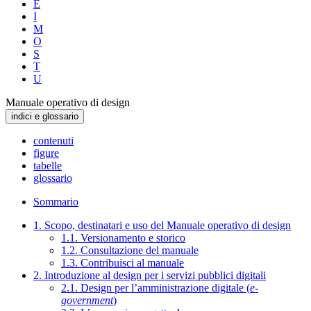
E
I
M
O
S
T
U
Manuale operativo di design
indici e glossario
contenuti
figure
tabelle
glossario
Sommario
1. Scopo, destinatari e uso del Manuale operativo di design
1.1. Versionamento e storico
1.2. Consultazione del manuale
1.3. Contribuisci al manuale
2. Introduzione al design per i servizi pubblici digitali
2.1. Design per l’amministrazione digitale (
e-
government
)