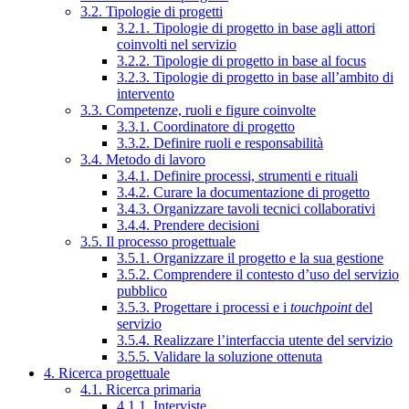
3.2. Tipologie di progetti
3.2.1. Tipologie di progetto in base agli attori
coinvolti nel servizio
3.2.2. Tipologie di progetto in base al focus
3.2.3. Tipologie di progetto in base all’ambito di
intervento
3.3. Competenze, ruoli e figure coinvolte
3.3.1. Coordinatore di progetto
3.3.2. Definire ruoli e responsabilità
3.4. Metodo di lavoro
3.4.1. Definire processi, strumenti e rituali
3.4.2. Curare la documentazione di progetto
3.4.3. Organizzare tavoli tecnici collaborativi
3.4.4. Prendere decisioni
3.5. Il processo progettuale
3.5.1. Organizzare il progetto e la sua gestione
3.5.2. Comprendere il contesto d’uso del servizio
pubblico
3.5.3. Progettare i processi e i
touchpoint
del
servizio
3.5.4. Realizzare l’interfaccia utente del servizio
3.5.5. Validare la soluzione ottenuta
4. Ricerca progettuale
4.1. Ricerca primaria
4.1.1. Interviste