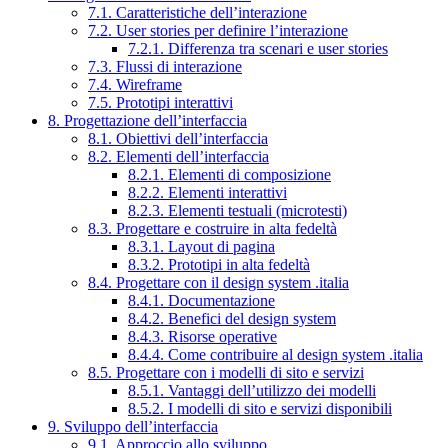
7.1. Caratteristiche dell’interazione
7.2. User stories per definire l’interazione
7.2.1. Differenza tra scenari e user stories
7.3. Flussi di interazione
7.4. Wireframe
7.5. Prototipi interattivi
8. Progettazione dell’interfaccia
8.1. Obiettivi dell’interfaccia
8.2. Elementi dell’interfaccia
8.2.1. Elementi di composizione
8.2.2. Elementi interattivi
8.2.3. Elementi testuali (microtesti)
8.3. Progettare e costruire in alta fedeltà
8.3.1. Layout di pagina
8.3.2. Prototipi in alta fedeltà
8.4. Progettare con il design system .italia
8.4.1. Documentazione
8.4.2. Benefici del design system
8.4.3. Risorse operative
8.4.4. Come contribuire al design system .italia
8.5. Progettare con i modelli di sito e servizi
8.5.1. Vantaggi dell’utilizzo dei modelli
8.5.2. I modelli di sito e servizi disponibili
9. Sviluppo dell’interfaccia
9.1. Approccio allo sviluppo