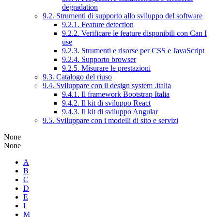
degradation
9.2. Strumenti di supporto allo sviluppo del software
9.2.1. Feature detection
9.2.2. Verificare le feature disponibili con Can I
use
9.2.3. Strumenti e risorse per CSS e JavaScript
9.2.4. Supporto browser
9.2.5. Misurare le prestazioni
9.3. Catalogo del riuso
9.4. Sviluppare con il design system .italia
9.4.1. Il framework Bootstrap Italia
9.4.2. Il kit di sviluppo React
9.4.3. Il kit di sviluppo Angular
9.5. Sviluppare con i modelli di sito e servizi
None
None
A
B
C
D
E
I
M