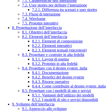
7.1. Caratteristiche dell’interazione
7.2. User stories per definire l’interazione
7.2.1. Differenza tra scenari e user stories
7.3. Flussi di interazione
7.4. Wireframe
7.5. Prototipi interattivi
8. Progettazione dell’interfaccia
8.1. Obiettivi dell’interfaccia
8.2. Elementi dell’interfaccia
8.2.1. Elementi di composizione
8.2.2. Elementi interattivi
8.2.3. Elementi testuali (microtesti)
8.3. Progettare e costruire in alta fedeltà
8.3.1. Layout di pagina
8.3.2. Prototipi in alta fedeltà
8.4. Progettare con il design system .italia
8.4.1. Documentazione
8.4.2. Benefici del design system
8.4.3. Risorse operative
8.4.4. Come contribuire al design system .italia
8.5. Progettare con i modelli di sito e servizi
8.5.1. Vantaggi dell’utilizzo dei modelli
8.5.2. I modelli di sito e servizi disponibili
9. Sviluppo dell’interfaccia
9.1. Approccio allo sviluppo