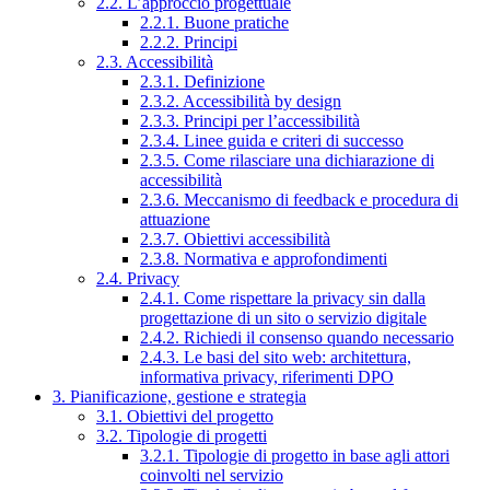
2.2. L’approccio progettuale
2.2.1. Buone pratiche
2.2.2. Principi
2.3. Accessibilità
2.3.1. Definizione
2.3.2. Accessibilità by design
2.3.3. Principi per l’accessibilità
2.3.4. Linee guida e criteri di successo
2.3.5. Come rilasciare una dichiarazione di
accessibilità
2.3.6. Meccanismo di feedback e procedura di
attuazione
2.3.7. Obiettivi accessibilità
2.3.8. Normativa e approfondimenti
2.4. Privacy
2.4.1. Come rispettare la privacy sin dalla
progettazione di un sito o servizio digitale
2.4.2. Richiedi il consenso quando necessario
2.4.3. Le basi del sito web: architettura,
informativa privacy, riferimenti DPO
3. Pianificazione, gestione e strategia
3.1. Obiettivi del progetto
3.2. Tipologie di progetti
3.2.1. Tipologie di progetto in base agli attori
coinvolti nel servizio