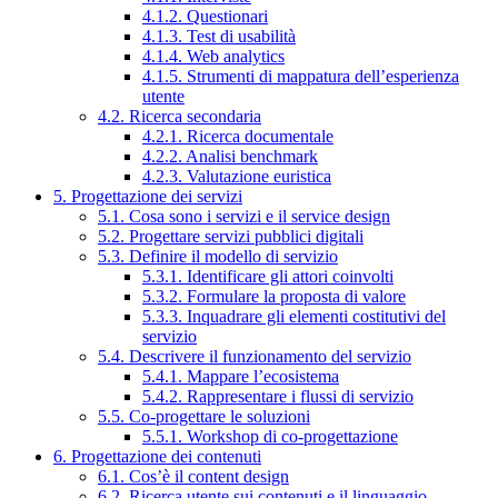
4.1.2. Questionari
4.1.3. Test di usabilità
4.1.4. Web analytics
4.1.5. Strumenti di mappatura dell’esperienza
utente
4.2. Ricerca secondaria
4.2.1. Ricerca documentale
4.2.2. Analisi benchmark
4.2.3. Valutazione euristica
5. Progettazione dei servizi
5.1. Cosa sono i servizi e il service design
5.2. Progettare servizi pubblici digitali
5.3. Definire il modello di servizio
5.3.1. Identificare gli attori coinvolti
5.3.2. Formulare la proposta di valore
5.3.3. Inquadrare gli elementi costitutivi del
servizio
5.4. Descrivere il funzionamento del servizio
5.4.1. Mappare l’ecosistema
5.4.2. Rappresentare i flussi di servizio
5.5. Co-progettare le soluzioni
5.5.1. Workshop di co-progettazione
6. Progettazione dei contenuti
6.1. Cos’è il content design
6.2. Ricerca utente sui contenuti e il linguaggio