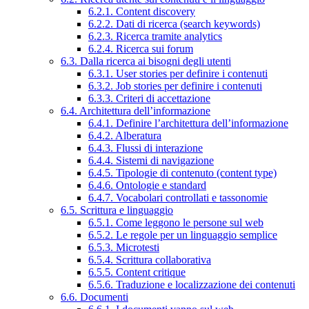
6.2.1. Content discovery
6.2.2. Dati di ricerca (search keywords)
6.2.3. Ricerca tramite analytics
6.2.4. Ricerca sui forum
6.3. Dalla ricerca ai bisogni degli utenti
6.3.1. User stories per definire i contenuti
6.3.2. Job stories per definire i contenuti
6.3.3. Criteri di accettazione
6.4. Architettura dell’informazione
6.4.1. Definire l’architettura dell’informazione
6.4.2. Alberatura
6.4.3. Flussi di interazione
6.4.4. Sistemi di navigazione
6.4.5. Tipologie di contenuto (content type)
6.4.6. Ontologie e standard
6.4.7. Vocabolari controllati e tassonomie
6.5. Scrittura e linguaggio
6.5.1. Come leggono le persone sul web
6.5.2. Le regole per un linguaggio semplice
6.5.3. Microtesti
6.5.4. Scrittura collaborativa
6.5.5. Content critique
6.5.6. Traduzione e localizzazione dei contenuti
6.6. Documenti