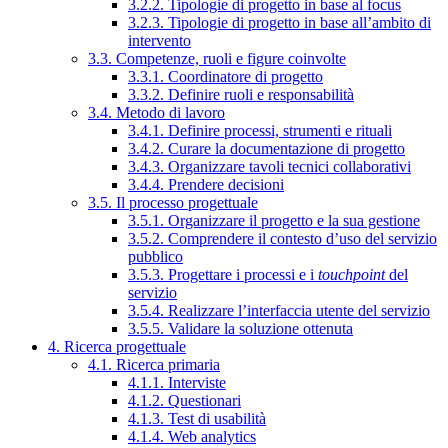
3.2.2. Tipologie di progetto in base al focus
3.2.3. Tipologie di progetto in base all’ambito di
intervento
3.3. Competenze, ruoli e figure coinvolte
3.3.1. Coordinatore di progetto
3.3.2. Definire ruoli e responsabilità
3.4. Metodo di lavoro
3.4.1. Definire processi, strumenti e rituali
3.4.2. Curare la documentazione di progetto
3.4.3. Organizzare tavoli tecnici collaborativi
3.4.4. Prendere decisioni
3.5. Il processo progettuale
3.5.1. Organizzare il progetto e la sua gestione
3.5.2. Comprendere il contesto d’uso del servizio
pubblico
3.5.3. Progettare i processi e i
touchpoint
del
servizio
3.5.4. Realizzare l’interfaccia utente del servizio
3.5.5. Validare la soluzione ottenuta
4. Ricerca progettuale
4.1. Ricerca primaria
4.1.1. Interviste
4.1.2. Questionari
4.1.3. Test di usabilità
4.1.4. Web analytics