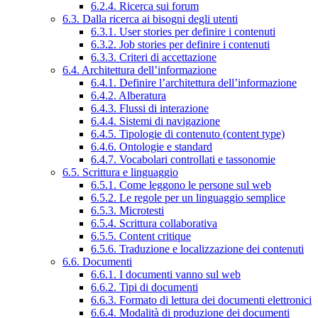
6.2.4. Ricerca sui forum
6.3. Dalla ricerca ai bisogni degli utenti
6.3.1. User stories per definire i contenuti
6.3.2. Job stories per definire i contenuti
6.3.3. Criteri di accettazione
6.4. Architettura dell’informazione
6.4.1. Definire l’architettura dell’informazione
6.4.2. Alberatura
6.4.3. Flussi di interazione
6.4.4. Sistemi di navigazione
6.4.5. Tipologie di contenuto (content type)
6.4.6. Ontologie e standard
6.4.7. Vocabolari controllati e tassonomie
6.5. Scrittura e linguaggio
6.5.1. Come leggono le persone sul web
6.5.2. Le regole per un linguaggio semplice
6.5.3. Microtesti
6.5.4. Scrittura collaborativa
6.5.5. Content critique
6.5.6. Traduzione e localizzazione dei contenuti
6.6. Documenti
6.6.1. I documenti vanno sul web
6.6.2. Tipi di documenti
6.6.3. Formato di lettura dei documenti elettronici
6.6.4. Modalità di produzione dei documenti