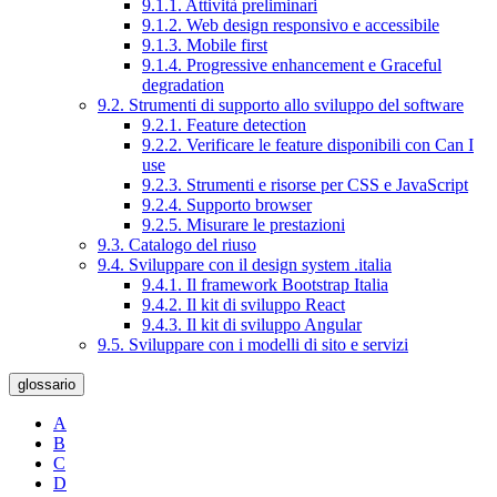
9.1.1. Attività preliminari
9.1.2. Web design responsivo e accessibile
9.1.3. Mobile first
9.1.4. Progressive enhancement e Graceful
degradation
9.2. Strumenti di supporto allo sviluppo del software
9.2.1. Feature detection
9.2.2. Verificare le feature disponibili con Can I
use
9.2.3. Strumenti e risorse per CSS e JavaScript
9.2.4. Supporto browser
9.2.5. Misurare le prestazioni
9.3. Catalogo del riuso
9.4. Sviluppare con il design system .italia
9.4.1. Il framework Bootstrap Italia
9.4.2. Il kit di sviluppo React
9.4.3. Il kit di sviluppo Angular
9.5. Sviluppare con i modelli di sito e servizi
glossario
A
B
C
D