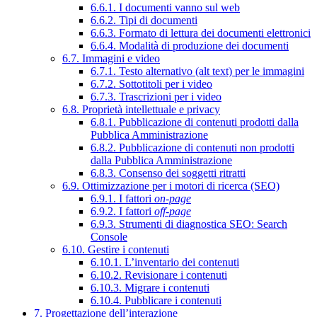
6.6.1. I documenti vanno sul web
6.6.2. Tipi di documenti
6.6.3. Formato di lettura dei documenti elettronici
6.6.4. Modalità di produzione dei documenti
6.7. Immagini e video
6.7.1. Testo alternativo (alt text) per le immagini
6.7.2. Sottotitoli per i video
6.7.3. Trascrizioni per i video
6.8. Proprietà intellettuale e privacy
6.8.1. Pubblicazione di contenuti prodotti dalla
Pubblica Amministrazione
6.8.2. Pubblicazione di contenuti non prodotti
dalla Pubblica Amministrazione
6.8.3. Consenso dei soggetti ritratti
6.9. Ottimizzazione per i motori di ricerca (SEO)
6.9.1. I fattori
on-page
6.9.2. I fattori
off-page
6.9.3. Strumenti di diagnostica SEO: Search
Console
6.10. Gestire i contenuti
6.10.1. L’inventario dei contenuti
6.10.2. Revisionare i contenuti
6.10.3. Migrare i contenuti
6.10.4. Pubblicare i contenuti
7. Progettazione dell’interazione