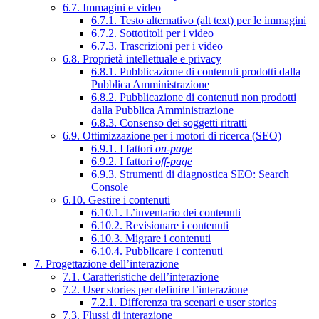
6.7. Immagini e video
6.7.1. Testo alternativo (alt text) per le immagini
6.7.2. Sottotitoli per i video
6.7.3. Trascrizioni per i video
6.8. Proprietà intellettuale e privacy
6.8.1. Pubblicazione di contenuti prodotti dalla
Pubblica Amministrazione
6.8.2. Pubblicazione di contenuti non prodotti
dalla Pubblica Amministrazione
6.8.3. Consenso dei soggetti ritratti
6.9. Ottimizzazione per i motori di ricerca (SEO)
6.9.1. I fattori
on-page
6.9.2. I fattori
off-page
6.9.3. Strumenti di diagnostica SEO: Search
Console
6.10. Gestire i contenuti
6.10.1. L’inventario dei contenuti
6.10.2. Revisionare i contenuti
6.10.3. Migrare i contenuti
6.10.4. Pubblicare i contenuti
7. Progettazione dell’interazione
7.1. Caratteristiche dell’interazione
7.2. User stories per definire l’interazione
7.2.1. Differenza tra scenari e user stories
7.3. Flussi di interazione