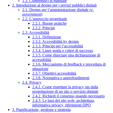
1.3. Contribuisci al manuale
2. Introduzione al design per i servizi pubblici digitali
2.1. Design per l’amministrazione digitale (
e-
government
)
2.2. L’approccio progettuale
2.2.1. Buone pratiche
2.2.2. Principi
2.3. Accessibilità
2.3.1. Definizione
2.3.2. Accessibilità by design
2.3.3. Principi per l’accessibilità
2.3.4. Linee guida e criteri di successo
2.3.5. Come rilasciare una dichiarazione di
accessibilità
2.3.6. Meccanismo di feedback e procedura di
attuazione
2.3.7. Obiettivi accessibilità
2.3.8. Normativa e approfondimenti
2.4. Privacy
2.4.1. Come rispettare la privacy sin dalla
progettazione di un sito o servizio digitale
2.4.2. Richiedi il consenso quando necessario
2.4.3. Le basi del sito web: architettura,
informativa privacy, riferimenti DPO
3. Pianificazione, gestione e strategia