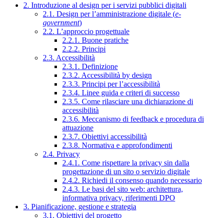
2. Introduzione al design per i servizi pubblici digitali
2.1. Design per l’amministrazione digitale (
e-
government
)
2.2. L’approccio progettuale
2.2.1. Buone pratiche
2.2.2. Principi
2.3. Accessibilità
2.3.1. Definizione
2.3.2. Accessibilità by design
2.3.3. Principi per l’accessibilità
2.3.4. Linee guida e criteri di successo
2.3.5. Come rilasciare una dichiarazione di
accessibilità
2.3.6. Meccanismo di feedback e procedura di
attuazione
2.3.7. Obiettivi accessibilità
2.3.8. Normativa e approfondimenti
2.4. Privacy
2.4.1. Come rispettare la privacy sin dalla
progettazione di un sito o servizio digitale
2.4.2. Richiedi il consenso quando necessario
2.4.3. Le basi del sito web: architettura,
informativa privacy, riferimenti DPO
3. Pianificazione, gestione e strategia
3.1. Obiettivi del progetto