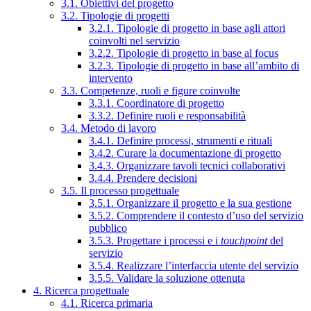
3.1. Obiettivi del progetto
3.2. Tipologie di progetti
3.2.1. Tipologie di progetto in base agli attori
coinvolti nel servizio
3.2.2. Tipologie di progetto in base al focus
3.2.3. Tipologie di progetto in base all’ambito di
intervento
3.3. Competenze, ruoli e figure coinvolte
3.3.1. Coordinatore di progetto
3.3.2. Definire ruoli e responsabilità
3.4. Metodo di lavoro
3.4.1. Definire processi, strumenti e rituali
3.4.2. Curare la documentazione di progetto
3.4.3. Organizzare tavoli tecnici collaborativi
3.4.4. Prendere decisioni
3.5. Il processo progettuale
3.5.1. Organizzare il progetto e la sua gestione
3.5.2. Comprendere il contesto d’uso del servizio
pubblico
3.5.3. Progettare i processi e i
touchpoint
del
servizio
3.5.4. Realizzare l’interfaccia utente del servizio
3.5.5. Validare la soluzione ottenuta
4. Ricerca progettuale
4.1. Ricerca primaria