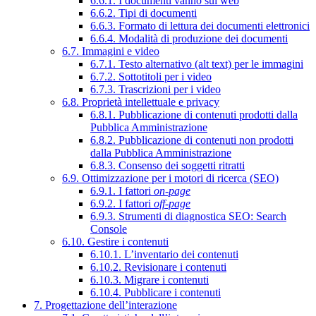
6.6.1. I documenti vanno sul web
6.6.2. Tipi di documenti
6.6.3. Formato di lettura dei documenti elettronici
6.6.4. Modalità di produzione dei documenti
6.7. Immagini e video
6.7.1. Testo alternativo (alt text) per le immagini
6.7.2. Sottotitoli per i video
6.7.3. Trascrizioni per i video
6.8. Proprietà intellettuale e privacy
6.8.1. Pubblicazione di contenuti prodotti dalla
Pubblica Amministrazione
6.8.2. Pubblicazione di contenuti non prodotti
dalla Pubblica Amministrazione
6.8.3. Consenso dei soggetti ritratti
6.9. Ottimizzazione per i motori di ricerca (SEO)
6.9.1. I fattori
on-page
6.9.2. I fattori
off-page
6.9.3. Strumenti di diagnostica SEO: Search
Console
6.10. Gestire i contenuti
6.10.1. L’inventario dei contenuti
6.10.2. Revisionare i contenuti
6.10.3. Migrare i contenuti
6.10.4. Pubblicare i contenuti
7. Progettazione dell’interazione