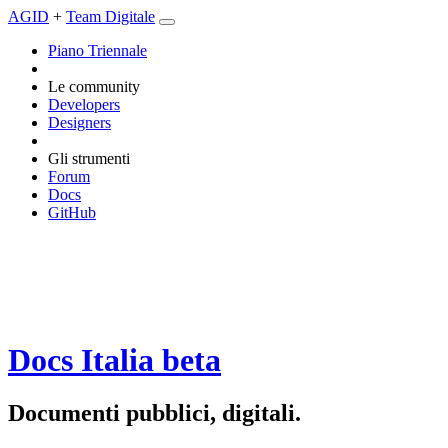
AGID
+
Team Digitale
Piano Triennale
Le community
Developers
Designers
Gli strumenti
Forum
Docs
GitHub
Docs Italia
beta
Documenti pubblici, digitali.