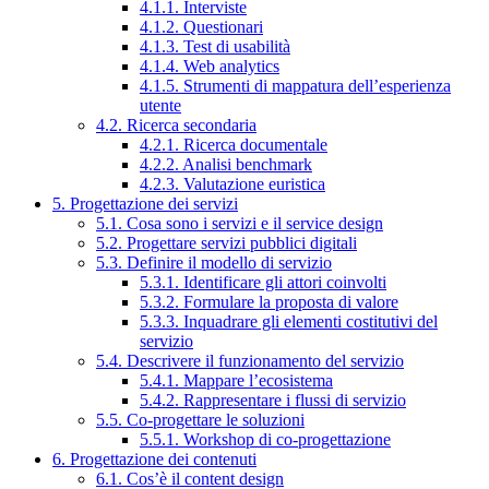
4.1.1. Interviste
4.1.2. Questionari
4.1.3. Test di usabilità
4.1.4. Web analytics
4.1.5. Strumenti di mappatura dell’esperienza
utente
4.2. Ricerca secondaria
4.2.1. Ricerca documentale
4.2.2. Analisi benchmark
4.2.3. Valutazione euristica
5. Progettazione dei servizi
5.1. Cosa sono i servizi e il service design
5.2. Progettare servizi pubblici digitali
5.3. Definire il modello di servizio
5.3.1. Identificare gli attori coinvolti
5.3.2. Formulare la proposta di valore
5.3.3. Inquadrare gli elementi costitutivi del
servizio
5.4. Descrivere il funzionamento del servizio
5.4.1. Mappare l’ecosistema
5.4.2. Rappresentare i flussi di servizio
5.5. Co-progettare le soluzioni
5.5.1. Workshop di co-progettazione
6. Progettazione dei contenuti
6.1. Cos’è il content design