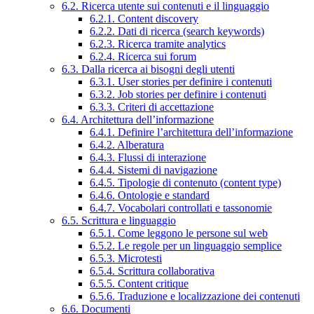
6.2. Ricerca utente sui contenuti e il linguaggio
6.2.1. Content discovery
6.2.2. Dati di ricerca (search keywords)
6.2.3. Ricerca tramite analytics
6.2.4. Ricerca sui forum
6.3. Dalla ricerca ai bisogni degli utenti
6.3.1. User stories per definire i contenuti
6.3.2. Job stories per definire i contenuti
6.3.3. Criteri di accettazione
6.4. Architettura dell’informazione
6.4.1. Definire l’architettura dell’informazione
6.4.2. Alberatura
6.4.3. Flussi di interazione
6.4.4. Sistemi di navigazione
6.4.5. Tipologie di contenuto (content type)
6.4.6. Ontologie e standard
6.4.7. Vocabolari controllati e tassonomie
6.5. Scrittura e linguaggio
6.5.1. Come leggono le persone sul web
6.5.2. Le regole per un linguaggio semplice
6.5.3. Microtesti
6.5.4. Scrittura collaborativa
6.5.5. Content critique
6.5.6. Traduzione e localizzazione dei contenuti
6.6. Documenti