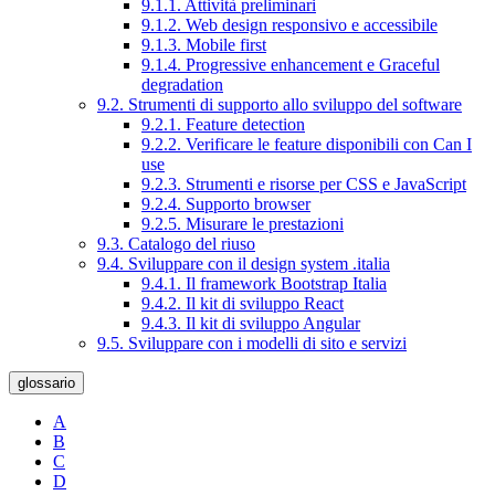
9.1.1. Attività preliminari
9.1.2. Web design responsivo e accessibile
9.1.3. Mobile first
9.1.4. Progressive enhancement e Graceful
degradation
9.2. Strumenti di supporto allo sviluppo del software
9.2.1. Feature detection
9.2.2. Verificare le feature disponibili con Can I
use
9.2.3. Strumenti e risorse per CSS e JavaScript
9.2.4. Supporto browser
9.2.5. Misurare le prestazioni
9.3. Catalogo del riuso
9.4. Sviluppare con il design system .italia
9.4.1. Il framework Bootstrap Italia
9.4.2. Il kit di sviluppo React
9.4.3. Il kit di sviluppo Angular
9.5. Sviluppare con i modelli di sito e servizi
glossario
A
B
C
D