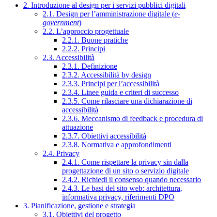
2. Introduzione al design per i servizi pubblici digitali
2.1. Design per l’amministrazione digitale (
e-
government
)
2.2. L’approccio progettuale
2.2.1. Buone pratiche
2.2.2. Principi
2.3. Accessibilità
2.3.1. Definizione
2.3.2. Accessibilità by design
2.3.3. Principi per l’accessibilità
2.3.4. Linee guida e criteri di successo
2.3.5. Come rilasciare una dichiarazione di
accessibilità
2.3.6. Meccanismo di feedback e procedura di
attuazione
2.3.7. Obiettivi accessibilità
2.3.8. Normativa e approfondimenti
2.4. Privacy
2.4.1. Come rispettare la privacy sin dalla
progettazione di un sito o servizio digitale
2.4.2. Richiedi il consenso quando necessario
2.4.3. Le basi del sito web: architettura,
informativa privacy, riferimenti DPO
3. Pianificazione, gestione e strategia
3.1. Obiettivi del progetto