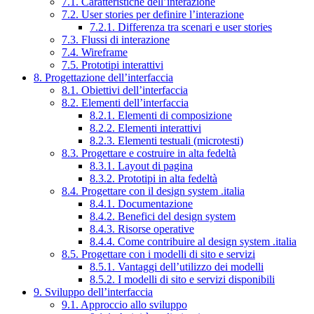
7.1. Caratteristiche dell’interazione
7.2. User stories per definire l’interazione
7.2.1. Differenza tra scenari e user stories
7.3. Flussi di interazione
7.4. Wireframe
7.5. Prototipi interattivi
8. Progettazione dell’interfaccia
8.1. Obiettivi dell’interfaccia
8.2. Elementi dell’interfaccia
8.2.1. Elementi di composizione
8.2.2. Elementi interattivi
8.2.3. Elementi testuali (microtesti)
8.3. Progettare e costruire in alta fedeltà
8.3.1. Layout di pagina
8.3.2. Prototipi in alta fedeltà
8.4. Progettare con il design system .italia
8.4.1. Documentazione
8.4.2. Benefici del design system
8.4.3. Risorse operative
8.4.4. Come contribuire al design system .italia
8.5. Progettare con i modelli di sito e servizi
8.5.1. Vantaggi dell’utilizzo dei modelli
8.5.2. I modelli di sito e servizi disponibili
9. Sviluppo dell’interfaccia
9.1. Approccio allo sviluppo