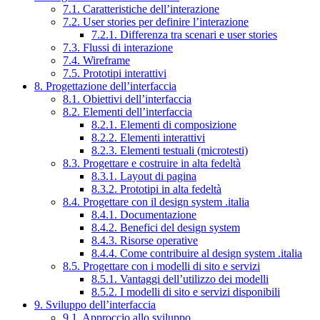
7.1. Caratteristiche dell’interazione
7.2. User stories per definire l’interazione
7.2.1. Differenza tra scenari e user stories
7.3. Flussi di interazione
7.4. Wireframe
7.5. Prototipi interattivi
8. Progettazione dell’interfaccia
8.1. Obiettivi dell’interfaccia
8.2. Elementi dell’interfaccia
8.2.1. Elementi di composizione
8.2.2. Elementi interattivi
8.2.3. Elementi testuali (microtesti)
8.3. Progettare e costruire in alta fedeltà
8.3.1. Layout di pagina
8.3.2. Prototipi in alta fedeltà
8.4. Progettare con il design system .italia
8.4.1. Documentazione
8.4.2. Benefici del design system
8.4.3. Risorse operative
8.4.4. Come contribuire al design system .italia
8.5. Progettare con i modelli di sito e servizi
8.5.1. Vantaggi dell’utilizzo dei modelli
8.5.2. I modelli di sito e servizi disponibili
9. Sviluppo dell’interfaccia
9.1. Approccio allo sviluppo