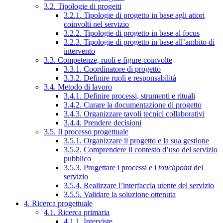
3.2. Tipologie di progetti
3.2.1. Tipologie di progetto in base agli attori
coinvolti nel servizio
3.2.2. Tipologie di progetto in base al focus
3.2.3. Tipologie di progetto in base all’ambito di
intervento
3.3. Competenze, ruoli e figure coinvolte
3.3.1. Coordinatore di progetto
3.3.2. Definire ruoli e responsabilità
3.4. Metodo di lavoro
3.4.1. Definire processi, strumenti e rituali
3.4.2. Curare la documentazione di progetto
3.4.3. Organizzare tavoli tecnici collaborativi
3.4.4. Prendere decisioni
3.5. Il processo progettuale
3.5.1. Organizzare il progetto e la sua gestione
3.5.2. Comprendere il contesto d’uso del servizio
pubblico
3.5.3. Progettare i processi e i
touchpoint
del
servizio
3.5.4. Realizzare l’interfaccia utente del servizio
3.5.5. Validare la soluzione ottenuta
4. Ricerca progettuale
4.1. Ricerca primaria
4.1.1. Interviste