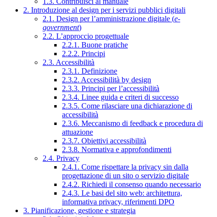
1.3. Contribuisci al manuale
2. Introduzione al design per i servizi pubblici digitali
2.1. Design per l’amministrazione digitale (
e-
government
)
2.2. L’approccio progettuale
2.2.1. Buone pratiche
2.2.2. Principi
2.3. Accessibilità
2.3.1. Definizione
2.3.2. Accessibilità by design
2.3.3. Principi per l’accessibilità
2.3.4. Linee guida e criteri di successo
2.3.5. Come rilasciare una dichiarazione di
accessibilità
2.3.6. Meccanismo di feedback e procedura di
attuazione
2.3.7. Obiettivi accessibilità
2.3.8. Normativa e approfondimenti
2.4. Privacy
2.4.1. Come rispettare la privacy sin dalla
progettazione di un sito o servizio digitale
2.4.2. Richiedi il consenso quando necessario
2.4.3. Le basi del sito web: architettura,
informativa privacy, riferimenti DPO
3. Pianificazione, gestione e strategia