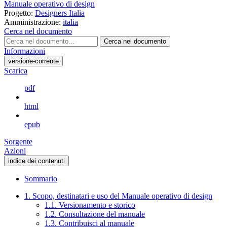
Manuale operativo di design
Progetto:
Designers Italia
Amministrazione:
italia
Cerca nel documento
Cerca nel documento
Informazioni
versione-corrente
Scarica
pdf
html
epub
Sorgente
Azioni
indice dei contenuti
Sommario
1. Scopo, destinatari e uso del Manuale operativo di design
1.1. Versionamento e storico
1.2. Consultazione del manuale
1.3. Contribuisci al manuale