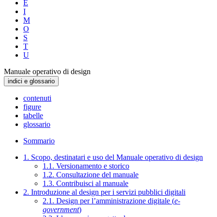
E
I
M
O
S
T
U
Manuale operativo di design
indici e glossario
contenuti
figure
tabelle
glossario
Sommario
1. Scopo, destinatari e uso del Manuale operativo di design
1.1. Versionamento e storico
1.2. Consultazione del manuale
1.3. Contribuisci al manuale
2. Introduzione al design per i servizi pubblici digitali
2.1. Design per l’amministrazione digitale (
e-
government
)