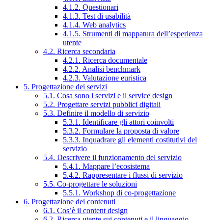
4.1.2. Questionari
4.1.3. Test di usabilità
4.1.4. Web analytics
4.1.5. Strumenti di mappatura dell’esperienza
utente
4.2. Ricerca secondaria
4.2.1. Ricerca documentale
4.2.2. Analisi benchmark
4.2.3. Valutazione euristica
5. Progettazione dei servizi
5.1. Cosa sono i servizi e il service design
5.2. Progettare servizi pubblici digitali
5.3. Definire il modello di servizio
5.3.1. Identificare gli attori coinvolti
5.3.2. Formulare la proposta di valore
5.3.3. Inquadrare gli elementi costitutivi del
servizio
5.4. Descrivere il funzionamento del servizio
5.4.1. Mappare l’ecosistema
5.4.2. Rappresentare i flussi di servizio
5.5. Co-progettare le soluzioni
5.5.1. Workshop di co-progettazione
6. Progettazione dei contenuti
6.1. Cos’è il content design
6.2. Ricerca utente sui contenuti e il linguaggio