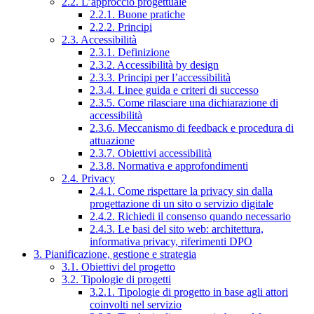
2.2. L’approccio progettuale
2.2.1. Buone pratiche
2.2.2. Principi
2.3. Accessibilità
2.3.1. Definizione
2.3.2. Accessibilità by design
2.3.3. Principi per l’accessibilità
2.3.4. Linee guida e criteri di successo
2.3.5. Come rilasciare una dichiarazione di
accessibilità
2.3.6. Meccanismo di feedback e procedura di
attuazione
2.3.7. Obiettivi accessibilità
2.3.8. Normativa e approfondimenti
2.4. Privacy
2.4.1. Come rispettare la privacy sin dalla
progettazione di un sito o servizio digitale
2.4.2. Richiedi il consenso quando necessario
2.4.3. Le basi del sito web: architettura,
informativa privacy, riferimenti DPO
3. Pianificazione, gestione e strategia
3.1. Obiettivi del progetto
3.2. Tipologie di progetti
3.2.1. Tipologie di progetto in base agli attori
coinvolti nel servizio