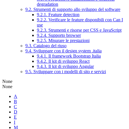
degradation
9.2. Strumenti di supporto allo sviluppo del software
9.2.1. Feature detection
9.2.2. Verificare le feature disponibili con Can I
use
9.2.3. Strumenti e risorse per CSS e JavaScript
9.2.4. Supporto browser
9.2.5. Misurare le prestazioni
9.3. Catalogo del riuso
9.4. Sviluppare con il design system .italia
9.4.1. Il framework Bootstrap Italia
9.4.2. Il kit di sviluppo React
9.4.3. Il kit di sviluppo Angular
9.5. Sviluppare con i modelli di sito e servizi
None
None
A
B
C
D
E
I
M