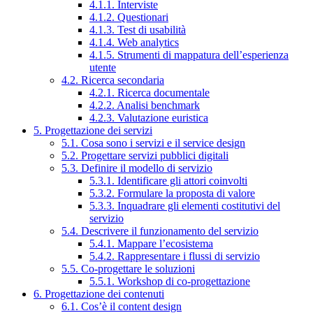
4.1.1. Interviste
4.1.2. Questionari
4.1.3. Test di usabilità
4.1.4. Web analytics
4.1.5. Strumenti di mappatura dell’esperienza
utente
4.2. Ricerca secondaria
4.2.1. Ricerca documentale
4.2.2. Analisi benchmark
4.2.3. Valutazione euristica
5. Progettazione dei servizi
5.1. Cosa sono i servizi e il service design
5.2. Progettare servizi pubblici digitali
5.3. Definire il modello di servizio
5.3.1. Identificare gli attori coinvolti
5.3.2. Formulare la proposta di valore
5.3.3. Inquadrare gli elementi costitutivi del
servizio
5.4. Descrivere il funzionamento del servizio
5.4.1. Mappare l’ecosistema
5.4.2. Rappresentare i flussi di servizio
5.5. Co-progettare le soluzioni
5.5.1. Workshop di co-progettazione
6. Progettazione dei contenuti
6.1. Cos’è il content design