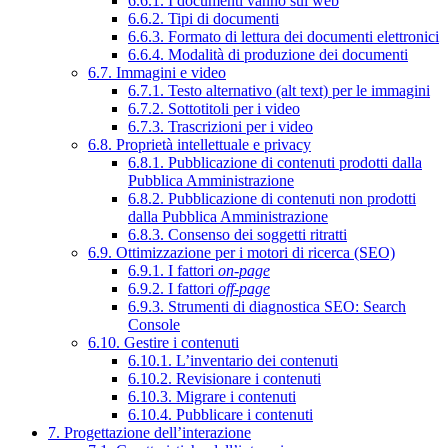
6.6.1. I documenti vanno sul web
6.6.2. Tipi di documenti
6.6.3. Formato di lettura dei documenti elettronici
6.6.4. Modalità di produzione dei documenti
6.7. Immagini e video
6.7.1. Testo alternativo (alt text) per le immagini
6.7.2. Sottotitoli per i video
6.7.3. Trascrizioni per i video
6.8. Proprietà intellettuale e privacy
6.8.1. Pubblicazione di contenuti prodotti dalla
Pubblica Amministrazione
6.8.2. Pubblicazione di contenuti non prodotti
dalla Pubblica Amministrazione
6.8.3. Consenso dei soggetti ritratti
6.9. Ottimizzazione per i motori di ricerca (SEO)
6.9.1. I fattori
on-page
6.9.2. I fattori
off-page
6.9.3. Strumenti di diagnostica SEO: Search
Console
6.10. Gestire i contenuti
6.10.1. L’inventario dei contenuti
6.10.2. Revisionare i contenuti
6.10.3. Migrare i contenuti
6.10.4. Pubblicare i contenuti
7. Progettazione dell’interazione