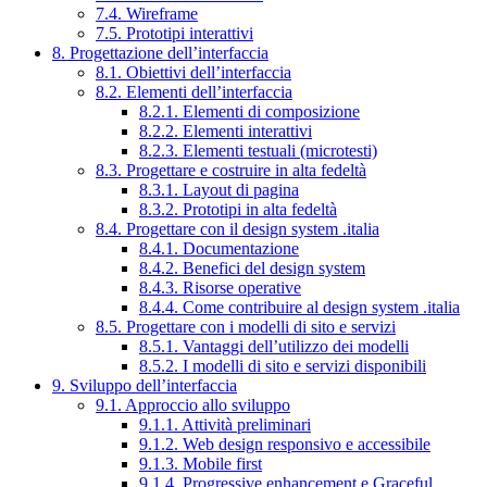
7.4. Wireframe
7.5. Prototipi interattivi
8. Progettazione dell’interfaccia
8.1. Obiettivi dell’interfaccia
8.2. Elementi dell’interfaccia
8.2.1. Elementi di composizione
8.2.2. Elementi interattivi
8.2.3. Elementi testuali (microtesti)
8.3. Progettare e costruire in alta fedeltà
8.3.1. Layout di pagina
8.3.2. Prototipi in alta fedeltà
8.4. Progettare con il design system .italia
8.4.1. Documentazione
8.4.2. Benefici del design system
8.4.3. Risorse operative
8.4.4. Come contribuire al design system .italia
8.5. Progettare con i modelli di sito e servizi
8.5.1. Vantaggi dell’utilizzo dei modelli
8.5.2. I modelli di sito e servizi disponibili
9. Sviluppo dell’interfaccia
9.1. Approccio allo sviluppo
9.1.1. Attività preliminari
9.1.2. Web design responsivo e accessibile
9.1.3. Mobile first
9.1.4. Progressive enhancement e Graceful