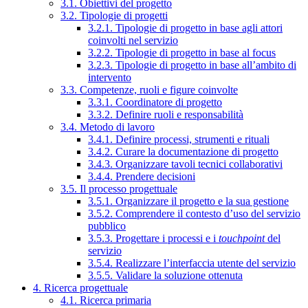
3.1. Obiettivi del progetto
3.2. Tipologie di progetti
3.2.1. Tipologie di progetto in base agli attori
coinvolti nel servizio
3.2.2. Tipologie di progetto in base al focus
3.2.3. Tipologie di progetto in base all’ambito di
intervento
3.3. Competenze, ruoli e figure coinvolte
3.3.1. Coordinatore di progetto
3.3.2. Definire ruoli e responsabilità
3.4. Metodo di lavoro
3.4.1. Definire processi, strumenti e rituali
3.4.2. Curare la documentazione di progetto
3.4.3. Organizzare tavoli tecnici collaborativi
3.4.4. Prendere decisioni
3.5. Il processo progettuale
3.5.1. Organizzare il progetto e la sua gestione
3.5.2. Comprendere il contesto d’uso del servizio
pubblico
3.5.3. Progettare i processi e i
touchpoint
del
servizio
3.5.4. Realizzare l’interfaccia utente del servizio
3.5.5. Validare la soluzione ottenuta
4. Ricerca progettuale
4.1. Ricerca primaria