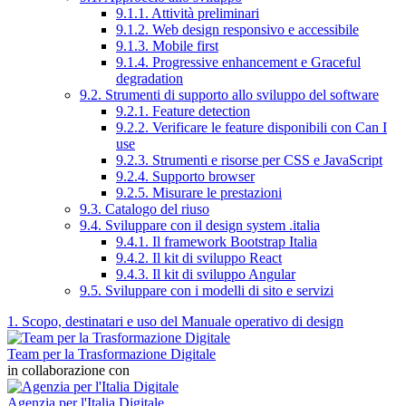
9.1.1. Attività preliminari
9.1.2. Web design responsivo e accessibile
9.1.3. Mobile first
9.1.4. Progressive enhancement e Graceful
degradation
9.2. Strumenti di supporto allo sviluppo del software
9.2.1. Feature detection
9.2.2. Verificare le feature disponibili con Can I
use
9.2.3. Strumenti e risorse per CSS e JavaScript
9.2.4. Supporto browser
9.2.5. Misurare le prestazioni
9.3. Catalogo del riuso
9.4. Sviluppare con il design system .italia
9.4.1. Il framework Bootstrap Italia
9.4.2. Il kit di sviluppo React
9.4.3. Il kit di sviluppo Angular
9.5. Sviluppare con i modelli di sito e servizi
1. Scopo, destinatari e uso del Manuale operativo di design
Team per la Trasformazione Digitale
in collaborazione con
Agenzia per l'Italia Digitale