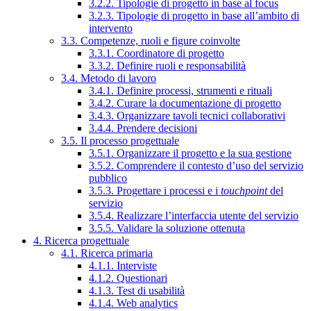
3.2.2. Tipologie di progetto in base al focus
3.2.3. Tipologie di progetto in base all’ambito di
intervento
3.3. Competenze, ruoli e figure coinvolte
3.3.1. Coordinatore di progetto
3.3.2. Definire ruoli e responsabilità
3.4. Metodo di lavoro
3.4.1. Definire processi, strumenti e rituali
3.4.2. Curare la documentazione di progetto
3.4.3. Organizzare tavoli tecnici collaborativi
3.4.4. Prendere decisioni
3.5. Il processo progettuale
3.5.1. Organizzare il progetto e la sua gestione
3.5.2. Comprendere il contesto d’uso del servizio
pubblico
3.5.3. Progettare i processi e i
touchpoint
del
servizio
3.5.4. Realizzare l’interfaccia utente del servizio
3.5.5. Validare la soluzione ottenuta
4. Ricerca progettuale
4.1. Ricerca primaria
4.1.1. Interviste
4.1.2. Questionari
4.1.3. Test di usabilità
4.1.4. Web analytics