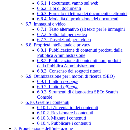
6.6.1. I documenti vanno sul web
6.6.2. Tipi di documenti
6.6.3. Formato di lettura dei documenti elettronici
6.6.4. Modalità di produzione dei documenti
6.7. Immagini e video
6.7.1. Testo alternativo (alt text) per le immagini
6.7.2. Sottotitoli per i video
6.7.3. Trascrizioni per i video
6.8. Proprietà intellettuale e privacy
6.8.1. Pubblicazione di contenuti prodotti dalla
Pubblica Amministrazione
6.8.2. Pubblicazione di contenuti non prodotti
dalla Pubblica Amministrazione
6.8.3. Consenso dei soggetti ritratti
6.9. Ottimizzazione per i motori di ricerca (SEO)
6.9.1. I fattori
on-page
6.9.2. I fattori
off-page
6.9.3. Strumenti di diagnostica SEO: Search
Console
6.10. Gestire i contenuti
6.10.1. L’inventario dei contenuti
6.10.2. Revisionare i contenuti
6.10.3. Migrare i contenuti
6.10.4. Pubblicare i contenuti
7. Progettazione dell’interazione