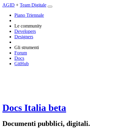
AGID
+
Team Digitale
Piano Triennale
Le community
Developers
Designers
Gli strumenti
Forum
Docs
GitHub
Docs Italia
beta
Documenti pubblici, digitali.