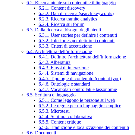
6.2. Ricerca utente sui contenuti e il linguaggio
6.2.1. Content discovery
6.2.2. Dati di ricerca (search keywords)
6.2.3. Ricerca tramite analytics
6.2.4. Ricerca sui forum
6.3. Dalla ricerca ai bisogni degli utenti
6.3.1. User stories per definire i contenuti
6.3.2. Job stories per definire i contenuti
6.3.3. Criteri di accettazione
6.4. Architettura dell’informazione
6.4.1. Definire l’architettura dell’informazione
6.4.2. Alberatura
6.4.3. Flussi di interazione
6.4.4. Sistemi di navigazione
6.4.5. Tipologie di contenuto (content type)
6.4.6. Ontologie e standard
6.4.7. Vocabolari controllati e tassonomie
6.5. Scrittura e linguaggio
6.5.1. Come leggono le persone sul web
6.5.2. Le regole per un linguaggio semplice
6.5.3. Microtesti
6.5.4. Scrittura collaborativa
6.5.5. Content critique
6.5.6. Traduzione e localizzazione dei contenuti
6.6. Documenti