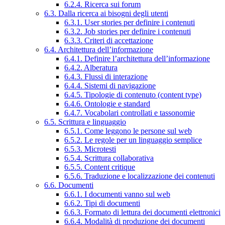
6.2.4. Ricerca sui forum
6.3. Dalla ricerca ai bisogni degli utenti
6.3.1. User stories per definire i contenuti
6.3.2. Job stories per definire i contenuti
6.3.3. Criteri di accettazione
6.4. Architettura dell’informazione
6.4.1. Definire l’architettura dell’informazione
6.4.2. Alberatura
6.4.3. Flussi di interazione
6.4.4. Sistemi di navigazione
6.4.5. Tipologie di contenuto (content type)
6.4.6. Ontologie e standard
6.4.7. Vocabolari controllati e tassonomie
6.5. Scrittura e linguaggio
6.5.1. Come leggono le persone sul web
6.5.2. Le regole per un linguaggio semplice
6.5.3. Microtesti
6.5.4. Scrittura collaborativa
6.5.5. Content critique
6.5.6. Traduzione e localizzazione dei contenuti
6.6. Documenti
6.6.1. I documenti vanno sul web
6.6.2. Tipi di documenti
6.6.3. Formato di lettura dei documenti elettronici
6.6.4. Modalità di produzione dei documenti