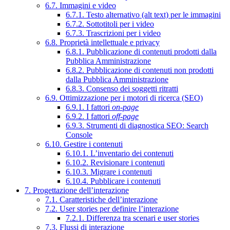
6.7. Immagini e video
6.7.1. Testo alternativo (alt text) per le immagini
6.7.2. Sottotitoli per i video
6.7.3. Trascrizioni per i video
6.8. Proprietà intellettuale e privacy
6.8.1. Pubblicazione di contenuti prodotti dalla
Pubblica Amministrazione
6.8.2. Pubblicazione di contenuti non prodotti
dalla Pubblica Amministrazione
6.8.3. Consenso dei soggetti ritratti
6.9. Ottimizzazione per i motori di ricerca (SEO)
6.9.1. I fattori
on-page
6.9.2. I fattori
off-page
6.9.3. Strumenti di diagnostica SEO: Search
Console
6.10. Gestire i contenuti
6.10.1. L’inventario dei contenuti
6.10.2. Revisionare i contenuti
6.10.3. Migrare i contenuti
6.10.4. Pubblicare i contenuti
7. Progettazione dell’interazione
7.1. Caratteristiche dell’interazione
7.2. User stories per definire l’interazione
7.2.1. Differenza tra scenari e user stories
7.3. Flussi di interazione