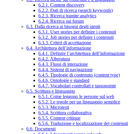
6.2.1. Content discovery
6.2.2. Dati di ricerca (search keywords)
6.2.3. Ricerca tramite analytics
6.2.4. Ricerca sui forum
6.3. Dalla ricerca ai bisogni degli utenti
6.3.1. User stories per definire i contenuti
6.3.2. Job stories per definire i contenuti
6.3.3. Criteri di accettazione
6.4. Architettura dell’informazione
6.4.1. Definire l’architettura dell’informazione
6.4.2. Alberatura
6.4.3. Flussi di interazione
6.4.4. Sistemi di navigazione
6.4.5. Tipologie di contenuto (content type)
6.4.6. Ontologie e standard
6.4.7. Vocabolari controllati e tassonomie
6.5. Scrittura e linguaggio
6.5.1. Come leggono le persone sul web
6.5.2. Le regole per un linguaggio semplice
6.5.3. Microtesti
6.5.4. Scrittura collaborativa
6.5.5. Content critique
6.5.6. Traduzione e localizzazione dei contenuti
6.6. Documenti