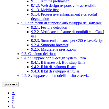
9.1.1. Attività preliminari
9.1.2. Web design responsivo e accessibile
9.1.3. Mobile first
9.1.4. Progressive enhancement e Graceful
degradation
9.2. Strumenti di supporto allo sviluppo del software
9.2.1. Feature detection
9.2.2. Verificare le feature disponibili con Can I
use
9.2.3. Strumenti e risorse per CSS e JavaScript
9.2.4. Supporto browser
9.2.5. Misurare le prestazioni
9.3. Catalogo del riuso
9.4. Sviluppare con il design system .italia
9.4.1. Il framework Bootstrap Italia
9.4.2. Il kit di sviluppo React
9.4.3. Il kit di sviluppo Angular
9.5. Sviluppare con i modelli di sito e servizi
glossario
A
B
C
D