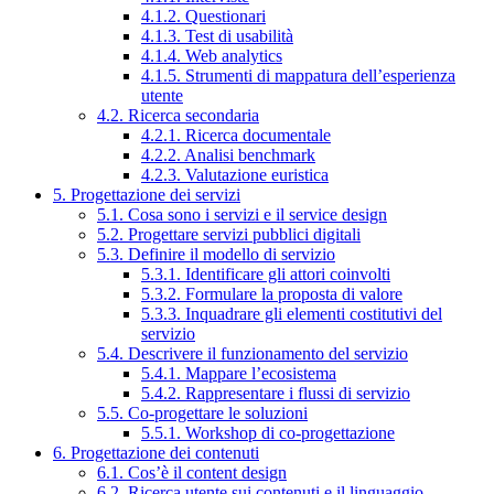
4.1.2. Questionari
4.1.3. Test di usabilità
4.1.4. Web analytics
4.1.5. Strumenti di mappatura dell’esperienza
utente
4.2. Ricerca secondaria
4.2.1. Ricerca documentale
4.2.2. Analisi benchmark
4.2.3. Valutazione euristica
5. Progettazione dei servizi
5.1. Cosa sono i servizi e il service design
5.2. Progettare servizi pubblici digitali
5.3. Definire il modello di servizio
5.3.1. Identificare gli attori coinvolti
5.3.2. Formulare la proposta di valore
5.3.3. Inquadrare gli elementi costitutivi del
servizio
5.4. Descrivere il funzionamento del servizio
5.4.1. Mappare l’ecosistema
5.4.2. Rappresentare i flussi di servizio
5.5. Co-progettare le soluzioni
5.5.1. Workshop di co-progettazione
6. Progettazione dei contenuti
6.1. Cos’è il content design
6.2. Ricerca utente sui contenuti e il linguaggio