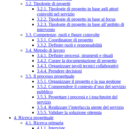
3.2. Tipologie di progetti
3.2.1. Tipologie di progetto in base agli attori
coinvolti nel servizio
3.2.2. Tipologie di progetto in base al focus
3.2.3. Tipologie di progetto in base all’ambito di
intervento
3.3. Competenze, ruoli e figure coinvolte
3.3.1. Coordinatore di progetto
3.3.2. Definire ruoli e responsabilità
3.4. Metodo di lavoro
3.4.1. Definire processi, strumenti e rituali
3.4.2. Curare la documentazione di progetto
3.4.3. Organizzare tavoli tecnici collaborativi
3.4.4. Prendere decisioni
3.5. Il processo progettuale
3.5.1. Organizzare il progetto e la sua gestione
3.5.2. Comprendere il contesto d’uso del servizio
pubblico
3.5.3. Progettare i processi e i
touchpoint
del
servizio
3.5.4. Realizzare l’interfaccia utente del servizio
3.5.5. Validare la soluzione ottenuta
4. Ricerca progettuale
4.1. Ricerca primaria
4.1.1. Interviste