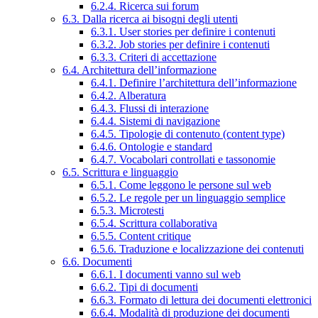
6.2.4. Ricerca sui forum
6.3. Dalla ricerca ai bisogni degli utenti
6.3.1. User stories per definire i contenuti
6.3.2. Job stories per definire i contenuti
6.3.3. Criteri di accettazione
6.4. Architettura dell’informazione
6.4.1. Definire l’architettura dell’informazione
6.4.2. Alberatura
6.4.3. Flussi di interazione
6.4.4. Sistemi di navigazione
6.4.5. Tipologie di contenuto (content type)
6.4.6. Ontologie e standard
6.4.7. Vocabolari controllati e tassonomie
6.5. Scrittura e linguaggio
6.5.1. Come leggono le persone sul web
6.5.2. Le regole per un linguaggio semplice
6.5.3. Microtesti
6.5.4. Scrittura collaborativa
6.5.5. Content critique
6.5.6. Traduzione e localizzazione dei contenuti
6.6. Documenti
6.6.1. I documenti vanno sul web
6.6.2. Tipi di documenti
6.6.3. Formato di lettura dei documenti elettronici
6.6.4. Modalità di produzione dei documenti