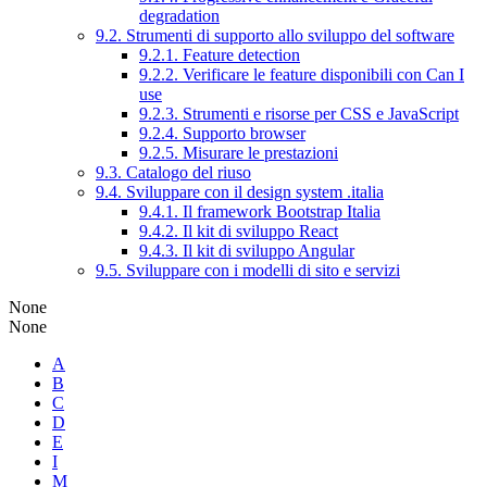
degradation
9.2. Strumenti di supporto allo sviluppo del software
9.2.1. Feature detection
9.2.2. Verificare le feature disponibili con Can I
use
9.2.3. Strumenti e risorse per CSS e JavaScript
9.2.4. Supporto browser
9.2.5. Misurare le prestazioni
9.3. Catalogo del riuso
9.4. Sviluppare con il design system .italia
9.4.1. Il framework Bootstrap Italia
9.4.2. Il kit di sviluppo React
9.4.3. Il kit di sviluppo Angular
9.5. Sviluppare con i modelli di sito e servizi
None
None
A
B
C
D
E
I
M