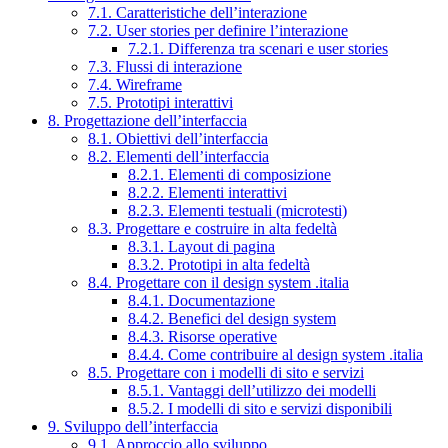
7.1. Caratteristiche dell’interazione
7.2. User stories per definire l’interazione
7.2.1. Differenza tra scenari e user stories
7.3. Flussi di interazione
7.4. Wireframe
7.5. Prototipi interattivi
8. Progettazione dell’interfaccia
8.1. Obiettivi dell’interfaccia
8.2. Elementi dell’interfaccia
8.2.1. Elementi di composizione
8.2.2. Elementi interattivi
8.2.3. Elementi testuali (microtesti)
8.3. Progettare e costruire in alta fedeltà
8.3.1. Layout di pagina
8.3.2. Prototipi in alta fedeltà
8.4. Progettare con il design system .italia
8.4.1. Documentazione
8.4.2. Benefici del design system
8.4.3. Risorse operative
8.4.4. Come contribuire al design system .italia
8.5. Progettare con i modelli di sito e servizi
8.5.1. Vantaggi dell’utilizzo dei modelli
8.5.2. I modelli di sito e servizi disponibili
9. Sviluppo dell’interfaccia
9.1. Approccio allo sviluppo