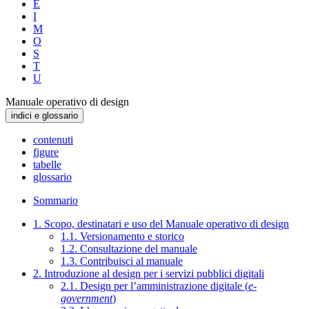
E
I
M
O
S
T
U
Manuale operativo di design
indici e glossario
contenuti
figure
tabelle
glossario
Sommario
1. Scopo, destinatari e uso del Manuale operativo di design
1.1. Versionamento e storico
1.2. Consultazione del manuale
1.3. Contribuisci al manuale
2. Introduzione al design per i servizi pubblici digitali
2.1. Design per l’amministrazione digitale (
e-
government
)