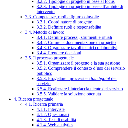
3.2.2. Tipologie di progetto in base al focus
3.2.3. Tipologie di progetto in base all’ambito di
intervento
3.3. Competenze, ruoli e figure coinvolte
3.3.1. Coordinatore di progetto
3.3.2. Definire ruoli e responsabilità
3.4. Metodo di lavoro
3.4.1. Definire processi, strumenti e rituali
3.4.2. Curare la documentazione di progetto
3.4.3. Organizzare tavoli tecnici collaborativi
3.4.4. Prendere decisioni
3.5. Il processo progettuale
3.5.1. Organizzare il progetto e la sua gestione
3.5.2. Comprendere il contesto d’uso del servizio
pubblico
3.5.3. Progettare i processi e i
touchpoint
del
servizio
3.5.4. Realizzare l’interfaccia utente del servizio
3.5.5. Validare la soluzione ottenuta
4. Ricerca progettuale
4.1. Ricerca primaria
4.1.1. Interviste
4.1.2. Questionari
4.1.3. Test di usabilità
4.1.4. Web analytics