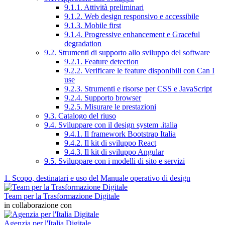
9.1.1. Attività preliminari
9.1.2. Web design responsivo e accessibile
9.1.3. Mobile first
9.1.4. Progressive enhancement e Graceful
degradation
9.2. Strumenti di supporto allo sviluppo del software
9.2.1. Feature detection
9.2.2. Verificare le feature disponibili con Can I
use
9.2.3. Strumenti e risorse per CSS e JavaScript
9.2.4. Supporto browser
9.2.5. Misurare le prestazioni
9.3. Catalogo del riuso
9.4. Sviluppare con il design system .italia
9.4.1. Il framework Bootstrap Italia
9.4.2. Il kit di sviluppo React
9.4.3. Il kit di sviluppo Angular
9.5. Sviluppare con i modelli di sito e servizi
1. Scopo, destinatari e uso del Manuale operativo di design
Team per la Trasformazione Digitale
in collaborazione con
Agenzia per l'Italia Digitale