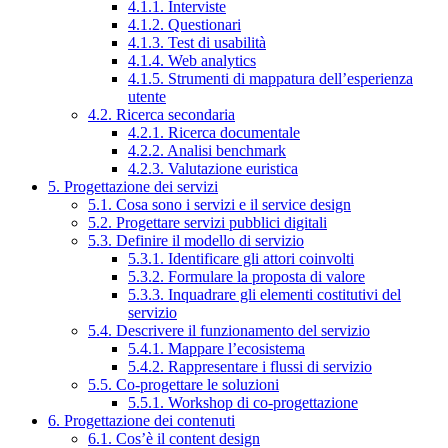
4.1.1. Interviste
4.1.2. Questionari
4.1.3. Test di usabilità
4.1.4. Web analytics
4.1.5. Strumenti di mappatura dell’esperienza
utente
4.2. Ricerca secondaria
4.2.1. Ricerca documentale
4.2.2. Analisi benchmark
4.2.3. Valutazione euristica
5. Progettazione dei servizi
5.1. Cosa sono i servizi e il service design
5.2. Progettare servizi pubblici digitali
5.3. Definire il modello di servizio
5.3.1. Identificare gli attori coinvolti
5.3.2. Formulare la proposta di valore
5.3.3. Inquadrare gli elementi costitutivi del
servizio
5.4. Descrivere il funzionamento del servizio
5.4.1. Mappare l’ecosistema
5.4.2. Rappresentare i flussi di servizio
5.5. Co-progettare le soluzioni
5.5.1. Workshop di co-progettazione
6. Progettazione dei contenuti
6.1. Cos’è il content design