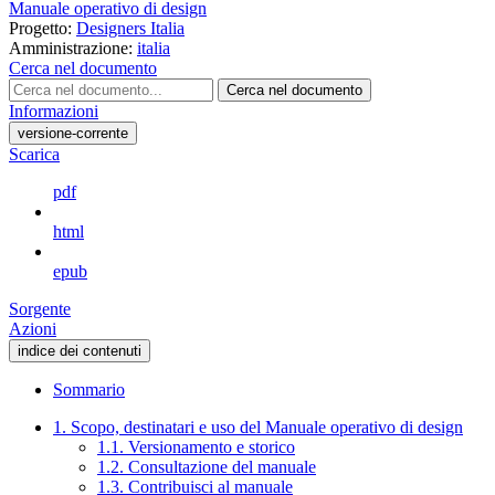
Manuale operativo di design
Progetto:
Designers Italia
Amministrazione:
italia
Cerca nel documento
Cerca nel documento
Informazioni
versione-corrente
Scarica
pdf
html
epub
Sorgente
Azioni
indice dei contenuti
Sommario
1. Scopo, destinatari e uso del Manuale operativo di design
1.1. Versionamento e storico
1.2. Consultazione del manuale
1.3. Contribuisci al manuale