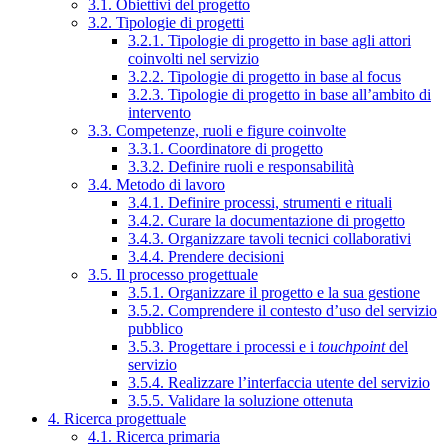
3.1. Obiettivi del progetto
3.2. Tipologie di progetti
3.2.1. Tipologie di progetto in base agli attori
coinvolti nel servizio
3.2.2. Tipologie di progetto in base al focus
3.2.3. Tipologie di progetto in base all’ambito di
intervento
3.3. Competenze, ruoli e figure coinvolte
3.3.1. Coordinatore di progetto
3.3.2. Definire ruoli e responsabilità
3.4. Metodo di lavoro
3.4.1. Definire processi, strumenti e rituali
3.4.2. Curare la documentazione di progetto
3.4.3. Organizzare tavoli tecnici collaborativi
3.4.4. Prendere decisioni
3.5. Il processo progettuale
3.5.1. Organizzare il progetto e la sua gestione
3.5.2. Comprendere il contesto d’uso del servizio
pubblico
3.5.3. Progettare i processi e i
touchpoint
del
servizio
3.5.4. Realizzare l’interfaccia utente del servizio
3.5.5. Validare la soluzione ottenuta
4. Ricerca progettuale
4.1. Ricerca primaria