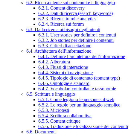
6.2. Ricerca utente sui contenuti e il linguaggio
6.2.1. Content discovery
6.2.2. Dati di ricerca (search keywords)
6.2.3. Ricerca tramite analytics
6.2.4. Ricerca sui forum
6.3. Dalla ricerca ai bisogni degli utenti
6.3.1. User stories per definire i contenuti
6.3.2. Job stories per definire i contenuti
6.3.3. Criteri di accettazione
6.4. Architettura dell’informazione
6.4.1. Definire l’architettura dell’informazione
6.4.2. Alberatura
6.4.3. Flussi di interazione
6.4.4. Sistemi di navigazione
6.4.5. Tipologie di contenuto (content type)
6.4.6. Ontologie e standard
6.4.7. Vocabolari controllati e tassonomie
6.5. Scrittura e linguaggio
6.5.1. Come leggono le persone sul web
6.5.2. Le regole per un linguaggio semplice
6.5.3. Microtesti
6.5.4. Scrittura collaborativa
6.5.5. Content critique
6.5.6. Traduzione e localizzazione dei contenuti
6.6. Documenti