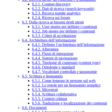
6.2.1. Content discovery
6.2.2. Dati di ricerca (search keywords)
6.2.3. Ricerca tramite analytics
6.2.4. Ricerca sui forum
6.3. Dalla ricerca ai bisogni degli utenti
6.3.1. User stories per definire i contenuti
6.3.2. Job stories per definire i contenuti
6.3.3. Criteri di accettazione
6.4. Architettura dell’informazione
6.4.1. Definire l’architettura dell’informazione
6.4.2. Alberatura
6.4.3. Flussi di interazione
6.4.4. Sistemi di navigazione
6.4.5. Tipologie di contenuto (content type)
6.4.6. Ontologie e standard
6.4.7. Vocabolari controllati e tassonomie
6.5. Scrittura e linguaggio
6.5.1. Come leggono le persone sul web
6.5.2. Le regole per un linguaggio semplice
6.5.3. Microtesti
6.5.4. Scrittura collaborativa
6.5.5. Content critique
6.5.6. Traduzione e localizzazione dei contenuti
6.6. Documenti