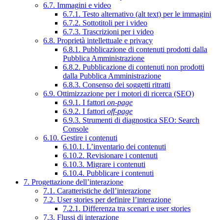
6.7. Immagini e video
6.7.1. Testo alternativo (alt text) per le immagini
6.7.2. Sottotitoli per i video
6.7.3. Trascrizioni per i video
6.8. Proprietà intellettuale e privacy
6.8.1. Pubblicazione di contenuti prodotti dalla
Pubblica Amministrazione
6.8.2. Pubblicazione di contenuti non prodotti
dalla Pubblica Amministrazione
6.8.3. Consenso dei soggetti ritratti
6.9. Ottimizzazione per i motori di ricerca (SEO)
6.9.1. I fattori
on-page
6.9.2. I fattori
off-page
6.9.3. Strumenti di diagnostica SEO: Search
Console
6.10. Gestire i contenuti
6.10.1. L’inventario dei contenuti
6.10.2. Revisionare i contenuti
6.10.3. Migrare i contenuti
6.10.4. Pubblicare i contenuti
7. Progettazione dell’interazione
7.1. Caratteristiche dell’interazione
7.2. User stories per definire l’interazione
7.2.1. Differenza tra scenari e user stories
7.3. Flussi di interazione