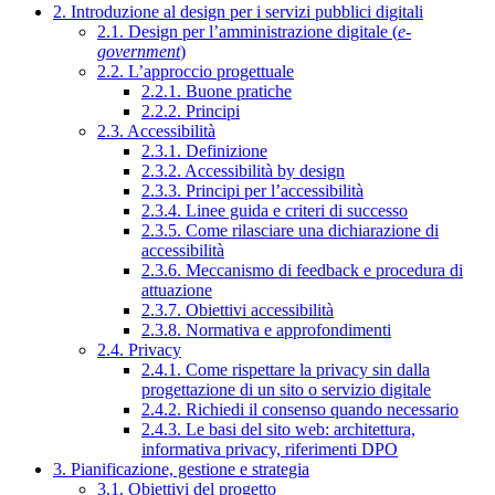
2. Introduzione al design per i servizi pubblici digitali
2.1. Design per l’amministrazione digitale (
e-
government
)
2.2. L’approccio progettuale
2.2.1. Buone pratiche
2.2.2. Principi
2.3. Accessibilità
2.3.1. Definizione
2.3.2. Accessibilità by design
2.3.3. Principi per l’accessibilità
2.3.4. Linee guida e criteri di successo
2.3.5. Come rilasciare una dichiarazione di
accessibilità
2.3.6. Meccanismo di feedback e procedura di
attuazione
2.3.7. Obiettivi accessibilità
2.3.8. Normativa e approfondimenti
2.4. Privacy
2.4.1. Come rispettare la privacy sin dalla
progettazione di un sito o servizio digitale
2.4.2. Richiedi il consenso quando necessario
2.4.3. Le basi del sito web: architettura,
informativa privacy, riferimenti DPO
3. Pianificazione, gestione e strategia
3.1. Obiettivi del progetto