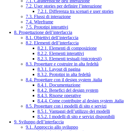
7.1. Caratteristiche dell’interazione
7.2. User stories per definire l’interazione
7.2.1. Differenza tra scenari e user stories
7.3. Flussi di interazione
7.4. Wireframe
7.5. Prototipi interattivi
8. Progettazione dell’interfaccia
8.1. Obiettivi dell’interfaccia
8.2. Elementi dell’interfaccia
8.2.1. Elementi di composizione
8.2.2. Elementi interattivi
8.2.3. Elementi testuali (microtesti)
8.3. Progettare e costruire in alta fedeltà
8.3.1. Layout di pagina
8.3.2. Prototipi in alta fedeltà
8.4. Progettare con il design system .italia
8.4.1. Documentazione
8.4.2. Benefici del design system
8.4.3. Risorse operative
8.4.4. Come contribuire al design system .italia
8.5. Progettare con i modelli di sito e servizi
8.5.1. Vantaggi dell’utilizzo dei modelli
8.5.2. I modelli di sito e servizi disponibili
9. Sviluppo dell’interfaccia
9.1. Approccio allo sviluppo