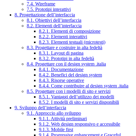
7.4. Wireframe
7.5. Prototipi interattivi
8. Progettazione dell’interfaccia
8.1. Obiettivi dell’interfaccia
8.2. Elementi dell’interfaccia
8.2.1. Elementi di composizione
8.2.2. Elementi interattivi
8.2.3. Elementi testuali (microtesti)
8.3. Progettare e costruire in alta fedeltà
8.3.1. Layout di pagina
8.3.2. Prototipi in alta fedeltà
8.4. Progettare con il design system .italia
8.4.1. Documentazione
8.4.2. Benefici del design system
8.4.3. Risorse operative
8.4.4. Come contribuire al design system .italia
8.5. Progettare con i modelli di sito e servizi
8.5.1. Vantaggi dell’utilizzo dei modelli
8.5.2. I modelli di sito e servizi disponibili
9. Sviluppo dell’interfaccia
9.1. Approccio allo sviluppo
9.1.1. Attività preliminari
9.1.2. Web design responsivo e accessibile
9.1.3. Mobile first
9.1.4. Progressive enhancement e Graceful