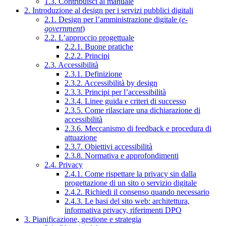
1.3. Contribuisci al manuale
2. Introduzione al design per i servizi pubblici digitali
2.1. Design per l’amministrazione digitale (
e-
government
)
2.2. L’approccio progettuale
2.2.1. Buone pratiche
2.2.2. Principi
2.3. Accessibilità
2.3.1. Definizione
2.3.2. Accessibilità by design
2.3.3. Principi per l’accessibilità
2.3.4. Linee guida e criteri di successo
2.3.5. Come rilasciare una dichiarazione di
accessibilità
2.3.6. Meccanismo di feedback e procedura di
attuazione
2.3.7. Obiettivi accessibilità
2.3.8. Normativa e approfondimenti
2.4. Privacy
2.4.1. Come rispettare la privacy sin dalla
progettazione di un sito o servizio digitale
2.4.2. Richiedi il consenso quando necessario
2.4.3. Le basi del sito web: architettura,
informativa privacy, riferimenti DPO
3. Pianificazione, gestione e strategia