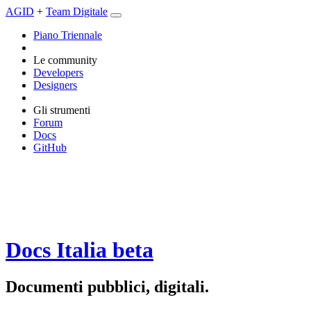
AGID
+
Team Digitale
Piano Triennale
Le community
Developers
Designers
Gli strumenti
Forum
Docs
GitHub
Docs Italia
beta
Documenti pubblici, digitali.