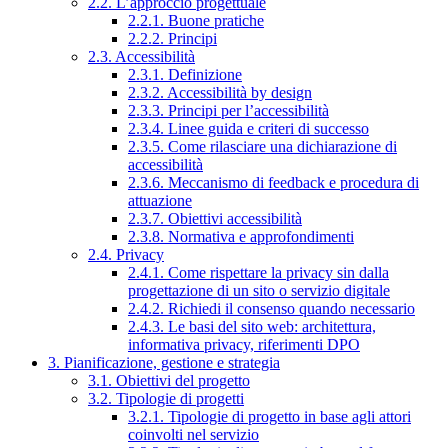
2.2. L’approccio progettuale
2.2.1. Buone pratiche
2.2.2. Principi
2.3. Accessibilità
2.3.1. Definizione
2.3.2. Accessibilità by design
2.3.3. Principi per l’accessibilità
2.3.4. Linee guida e criteri di successo
2.3.5. Come rilasciare una dichiarazione di
accessibilità
2.3.6. Meccanismo di feedback e procedura di
attuazione
2.3.7. Obiettivi accessibilità
2.3.8. Normativa e approfondimenti
2.4. Privacy
2.4.1. Come rispettare la privacy sin dalla
progettazione di un sito o servizio digitale
2.4.2. Richiedi il consenso quando necessario
2.4.3. Le basi del sito web: architettura,
informativa privacy, riferimenti DPO
3. Pianificazione, gestione e strategia
3.1. Obiettivi del progetto
3.2. Tipologie di progetti
3.2.1. Tipologie di progetto in base agli attori
coinvolti nel servizio