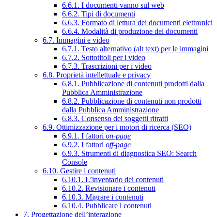
6.6.1. I documenti vanno sul web
6.6.2. Tipi di documenti
6.6.3. Formato di lettura dei documenti elettronici
6.6.4. Modalità di produzione dei documenti
6.7. Immagini e video
6.7.1. Testo alternativo (alt text) per le immagini
6.7.2. Sottotitoli per i video
6.7.3. Trascrizioni per i video
6.8. Proprietà intellettuale e privacy
6.8.1. Pubblicazione di contenuti prodotti dalla
Pubblica Amministrazione
6.8.2. Pubblicazione di contenuti non prodotti
dalla Pubblica Amministrazione
6.8.3. Consenso dei soggetti ritratti
6.9. Ottimizzazione per i motori di ricerca (SEO)
6.9.1. I fattori
on-page
6.9.2. I fattori
off-page
6.9.3. Strumenti di diagnostica SEO: Search
Console
6.10. Gestire i contenuti
6.10.1. L’inventario dei contenuti
6.10.2. Revisionare i contenuti
6.10.3. Migrare i contenuti
6.10.4. Pubblicare i contenuti
7. Progettazione dell’interazione