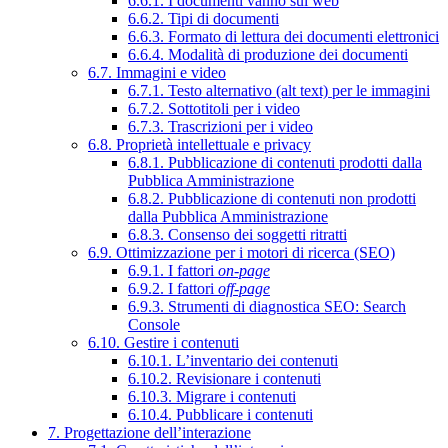
6.6.1. I documenti vanno sul web
6.6.2. Tipi di documenti
6.6.3. Formato di lettura dei documenti elettronici
6.6.4. Modalità di produzione dei documenti
6.7. Immagini e video
6.7.1. Testo alternativo (alt text) per le immagini
6.7.2. Sottotitoli per i video
6.7.3. Trascrizioni per i video
6.8. Proprietà intellettuale e privacy
6.8.1. Pubblicazione di contenuti prodotti dalla
Pubblica Amministrazione
6.8.2. Pubblicazione di contenuti non prodotti
dalla Pubblica Amministrazione
6.8.3. Consenso dei soggetti ritratti
6.9. Ottimizzazione per i motori di ricerca (SEO)
6.9.1. I fattori
on-page
6.9.2. I fattori
off-page
6.9.3. Strumenti di diagnostica SEO: Search
Console
6.10. Gestire i contenuti
6.10.1. L’inventario dei contenuti
6.10.2. Revisionare i contenuti
6.10.3. Migrare i contenuti
6.10.4. Pubblicare i contenuti
7. Progettazione dell’interazione