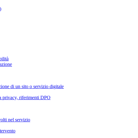
)
ilità
azione
ione di un sito o servizio digitale
va privacy, riferimenti DPO
olti nel servizio
ntervento