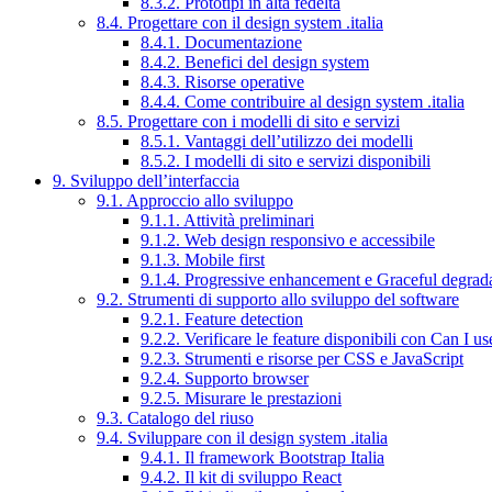
8.3.2. Prototipi in alta fedeltà
8.4. Progettare con il design system .italia
8.4.1. Documentazione
8.4.2. Benefici del design system
8.4.3. Risorse operative
8.4.4. Come contribuire al design system .italia
8.5. Progettare con i modelli di sito e servizi
8.5.1. Vantaggi dell’utilizzo dei modelli
8.5.2. I modelli di sito e servizi disponibili
9. Sviluppo dell’interfaccia
9.1. Approccio allo sviluppo
9.1.1. Attività preliminari
9.1.2. Web design responsivo e accessibile
9.1.3. Mobile first
9.1.4. Progressive enhancement e Graceful degrad
9.2. Strumenti di supporto allo sviluppo del software
9.2.1. Feature detection
9.2.2. Verificare le feature disponibili con Can I us
9.2.3. Strumenti e risorse per CSS e JavaScript
9.2.4. Supporto browser
9.2.5. Misurare le prestazioni
9.3. Catalogo del riuso
9.4. Sviluppare con il design system .italia
9.4.1. Il framework Bootstrap Italia
9.4.2. Il kit di sviluppo React