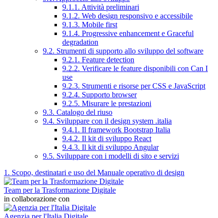
9.1.1. Attività preliminari
9.1.2. Web design responsivo e accessibile
9.1.3. Mobile first
9.1.4. Progressive enhancement e Graceful
degradation
9.2. Strumenti di supporto allo sviluppo del software
9.2.1. Feature detection
9.2.2. Verificare le feature disponibili con Can I
use
9.2.3. Strumenti e risorse per CSS e JavaScript
9.2.4. Supporto browser
9.2.5. Misurare le prestazioni
9.3. Catalogo del riuso
9.4. Sviluppare con il design system .italia
9.4.1. Il framework Bootstrap Italia
9.4.2. Il kit di sviluppo React
9.4.3. Il kit di sviluppo Angular
9.5. Sviluppare con i modelli di sito e servizi
1. Scopo, destinatari e uso del Manuale operativo di design
Team per la Trasformazione Digitale
in collaborazione con
Agenzia per l'Italia Digitale