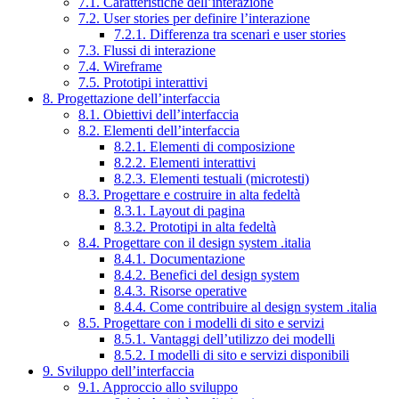
7.1. Caratteristiche dell’interazione
7.2. User stories per definire l’interazione
7.2.1. Differenza tra scenari e user stories
7.3. Flussi di interazione
7.4. Wireframe
7.5. Prototipi interattivi
8. Progettazione dell’interfaccia
8.1. Obiettivi dell’interfaccia
8.2. Elementi dell’interfaccia
8.2.1. Elementi di composizione
8.2.2. Elementi interattivi
8.2.3. Elementi testuali (microtesti)
8.3. Progettare e costruire in alta fedeltà
8.3.1. Layout di pagina
8.3.2. Prototipi in alta fedeltà
8.4. Progettare con il design system .italia
8.4.1. Documentazione
8.4.2. Benefici del design system
8.4.3. Risorse operative
8.4.4. Come contribuire al design system .italia
8.5. Progettare con i modelli di sito e servizi
8.5.1. Vantaggi dell’utilizzo dei modelli
8.5.2. I modelli di sito e servizi disponibili
9. Sviluppo dell’interfaccia
9.1. Approccio allo sviluppo