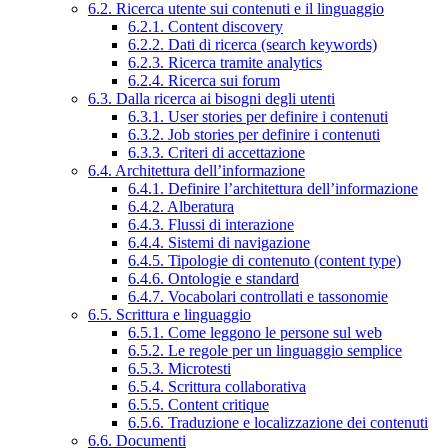
6.2. Ricerca utente sui contenuti e il linguaggio
6.2.1. Content discovery
6.2.2. Dati di ricerca (search keywords)
6.2.3. Ricerca tramite analytics
6.2.4. Ricerca sui forum
6.3. Dalla ricerca ai bisogni degli utenti
6.3.1. User stories per definire i contenuti
6.3.2. Job stories per definire i contenuti
6.3.3. Criteri di accettazione
6.4. Architettura dell’informazione
6.4.1. Definire l’architettura dell’informazione
6.4.2. Alberatura
6.4.3. Flussi di interazione
6.4.4. Sistemi di navigazione
6.4.5. Tipologie di contenuto (content type)
6.4.6. Ontologie e standard
6.4.7. Vocabolari controllati e tassonomie
6.5. Scrittura e linguaggio
6.5.1. Come leggono le persone sul web
6.5.2. Le regole per un linguaggio semplice
6.5.3. Microtesti
6.5.4. Scrittura collaborativa
6.5.5. Content critique
6.5.6. Traduzione e localizzazione dei contenuti
6.6. Documenti