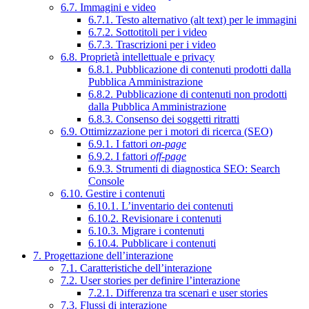
6.7. Immagini e video
6.7.1. Testo alternativo (alt text) per le immagini
6.7.2. Sottotitoli per i video
6.7.3. Trascrizioni per i video
6.8. Proprietà intellettuale e privacy
6.8.1. Pubblicazione di contenuti prodotti dalla
Pubblica Amministrazione
6.8.2. Pubblicazione di contenuti non prodotti
dalla Pubblica Amministrazione
6.8.3. Consenso dei soggetti ritratti
6.9. Ottimizzazione per i motori di ricerca (SEO)
6.9.1. I fattori
on-page
6.9.2. I fattori
off-page
6.9.3. Strumenti di diagnostica SEO: Search
Console
6.10. Gestire i contenuti
6.10.1. L’inventario dei contenuti
6.10.2. Revisionare i contenuti
6.10.3. Migrare i contenuti
6.10.4. Pubblicare i contenuti
7. Progettazione dell’interazione
7.1. Caratteristiche dell’interazione
7.2. User stories per definire l’interazione
7.2.1. Differenza tra scenari e user stories
7.3. Flussi di interazione