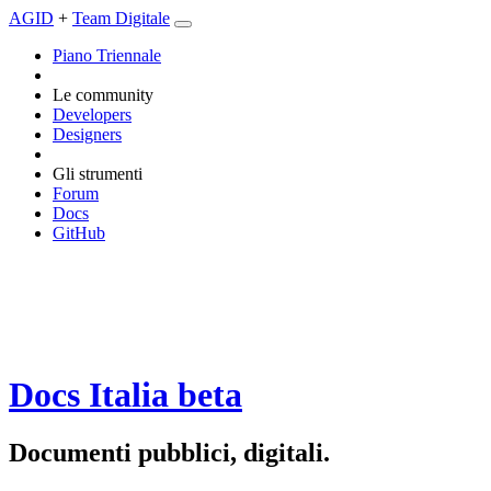
AGID
+
Team Digitale
Piano Triennale
Le community
Developers
Designers
Gli strumenti
Forum
Docs
GitHub
Docs Italia
beta
Documenti pubblici, digitali.