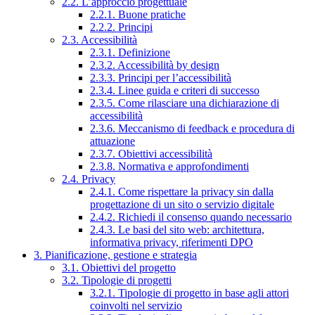
2.2. L’approccio progettuale
2.2.1. Buone pratiche
2.2.2. Principi
2.3. Accessibilità
2.3.1. Definizione
2.3.2. Accessibilità by design
2.3.3. Principi per l’accessibilità
2.3.4. Linee guida e criteri di successo
2.3.5. Come rilasciare una dichiarazione di
accessibilità
2.3.6. Meccanismo di feedback e procedura di
attuazione
2.3.7. Obiettivi accessibilità
2.3.8. Normativa e approfondimenti
2.4. Privacy
2.4.1. Come rispettare la privacy sin dalla
progettazione di un sito o servizio digitale
2.4.2. Richiedi il consenso quando necessario
2.4.3. Le basi del sito web: architettura,
informativa privacy, riferimenti DPO
3. Pianificazione, gestione e strategia
3.1. Obiettivi del progetto
3.2. Tipologie di progetti
3.2.1. Tipologie di progetto in base agli attori
coinvolti nel servizio