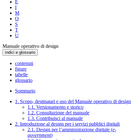
E
I
M
O
S
T
U
Manuale operativo di design
indici e glossario
contenuti
figure
tabelle
glossario
Sommario
1. Scopo, destinatari e uso del Manuale operativo di design
1.1. Versionamento e storico
1.2. Consultazione del manuale
1.3. Contribuisci al manuale
2. Introduzione al design per i servizi pubblici digitali
2.1. Design per l’amministrazione digitale (
e-
government
)