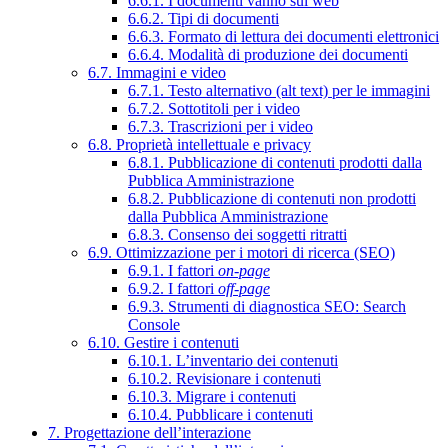
6.6.1. I documenti vanno sul web
6.6.2. Tipi di documenti
6.6.3. Formato di lettura dei documenti elettronici
6.6.4. Modalità di produzione dei documenti
6.7. Immagini e video
6.7.1. Testo alternativo (alt text) per le immagini
6.7.2. Sottotitoli per i video
6.7.3. Trascrizioni per i video
6.8. Proprietà intellettuale e privacy
6.8.1. Pubblicazione di contenuti prodotti dalla
Pubblica Amministrazione
6.8.2. Pubblicazione di contenuti non prodotti
dalla Pubblica Amministrazione
6.8.3. Consenso dei soggetti ritratti
6.9. Ottimizzazione per i motori di ricerca (SEO)
6.9.1. I fattori
on-page
6.9.2. I fattori
off-page
6.9.3. Strumenti di diagnostica SEO: Search
Console
6.10. Gestire i contenuti
6.10.1. L’inventario dei contenuti
6.10.2. Revisionare i contenuti
6.10.3. Migrare i contenuti
6.10.4. Pubblicare i contenuti
7. Progettazione dell’interazione