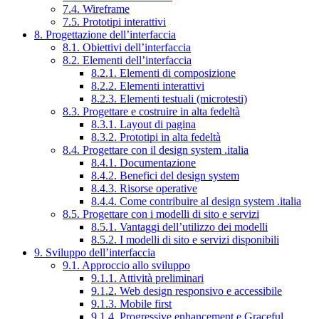
7.4. Wireframe
7.5. Prototipi interattivi
8. Progettazione dell’interfaccia
8.1. Obiettivi dell’interfaccia
8.2. Elementi dell’interfaccia
8.2.1. Elementi di composizione
8.2.2. Elementi interattivi
8.2.3. Elementi testuali (microtesti)
8.3. Progettare e costruire in alta fedeltà
8.3.1. Layout di pagina
8.3.2. Prototipi in alta fedeltà
8.4. Progettare con il design system .italia
8.4.1. Documentazione
8.4.2. Benefici del design system
8.4.3. Risorse operative
8.4.4. Come contribuire al design system .italia
8.5. Progettare con i modelli di sito e servizi
8.5.1. Vantaggi dell’utilizzo dei modelli
8.5.2. I modelli di sito e servizi disponibili
9. Sviluppo dell’interfaccia
9.1. Approccio allo sviluppo
9.1.1. Attività preliminari
9.1.2. Web design responsivo e accessibile
9.1.3. Mobile first
9.1.4. Progressive enhancement e Graceful