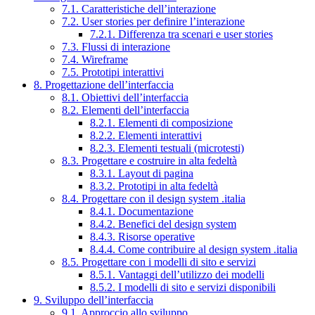
7.1. Caratteristiche dell’interazione
7.2. User stories per definire l’interazione
7.2.1. Differenza tra scenari e user stories
7.3. Flussi di interazione
7.4. Wireframe
7.5. Prototipi interattivi
8. Progettazione dell’interfaccia
8.1. Obiettivi dell’interfaccia
8.2. Elementi dell’interfaccia
8.2.1. Elementi di composizione
8.2.2. Elementi interattivi
8.2.3. Elementi testuali (microtesti)
8.3. Progettare e costruire in alta fedeltà
8.3.1. Layout di pagina
8.3.2. Prototipi in alta fedeltà
8.4. Progettare con il design system .italia
8.4.1. Documentazione
8.4.2. Benefici del design system
8.4.3. Risorse operative
8.4.4. Come contribuire al design system .italia
8.5. Progettare con i modelli di sito e servizi
8.5.1. Vantaggi dell’utilizzo dei modelli
8.5.2. I modelli di sito e servizi disponibili
9. Sviluppo dell’interfaccia
9.1. Approccio allo sviluppo