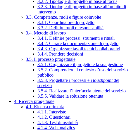
3.2.2. Tipologie di progetto in base al focus
3.2.3. Tipologie di progetto in base all’ambito di
intervento
3.3. Competenze, ruoli e figure coinvolte
3.3.1. Coordinatore di progetto
3.3.2. Definire ruoli e responsabilità
3.4. Metodo di lavoro
3.4.1. Definire processi, strumenti e rituali
3.4.2. Curare la documentazione di progetto
3.4.3. Organizzare tavoli tecnici collaborativi
3.4.4. Prendere decisioni
3.5. Il processo progettuale
3.5.1. Organizzare il progetto e la sua gestione
3.5.2. Comprendere il contesto d’uso del servizio
pubblico
3.5.3. Progettare i processi e i
touchpoint
del
servizio
3.5.4. Realizzare l’interfaccia utente del servizio
3.5.5. Validare la soluzione ottenuta
4. Ricerca progettuale
4.1. Ricerca primaria
4.1.1. Interviste
4.1.2. Questionari
4.1.3. Test di usabilità
4.1.4. Web analytics