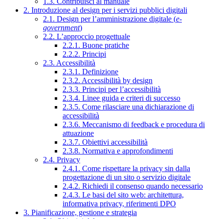
1.3. Contribuisci al manuale
2. Introduzione al design per i servizi pubblici digitali
2.1. Design per l’amministrazione digitale (
e-
government
)
2.2. L’approccio progettuale
2.2.1. Buone pratiche
2.2.2. Principi
2.3. Accessibilità
2.3.1. Definizione
2.3.2. Accessibilità by design
2.3.3. Principi per l’accessibilità
2.3.4. Linee guida e criteri di successo
2.3.5. Come rilasciare una dichiarazione di
accessibilità
2.3.6. Meccanismo di feedback e procedura di
attuazione
2.3.7. Obiettivi accessibilità
2.3.8. Normativa e approfondimenti
2.4. Privacy
2.4.1. Come rispettare la privacy sin dalla
progettazione di un sito o servizio digitale
2.4.2. Richiedi il consenso quando necessario
2.4.3. Le basi del sito web: architettura,
informativa privacy, riferimenti DPO
3. Pianificazione, gestione e strategia