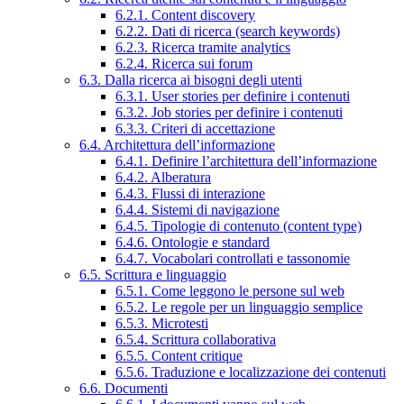
6.2.1. Content discovery
6.2.2. Dati di ricerca (search keywords)
6.2.3. Ricerca tramite analytics
6.2.4. Ricerca sui forum
6.3. Dalla ricerca ai bisogni degli utenti
6.3.1. User stories per definire i contenuti
6.3.2. Job stories per definire i contenuti
6.3.3. Criteri di accettazione
6.4. Architettura dell’informazione
6.4.1. Definire l’architettura dell’informazione
6.4.2. Alberatura
6.4.3. Flussi di interazione
6.4.4. Sistemi di navigazione
6.4.5. Tipologie di contenuto (content type)
6.4.6. Ontologie e standard
6.4.7. Vocabolari controllati e tassonomie
6.5. Scrittura e linguaggio
6.5.1. Come leggono le persone sul web
6.5.2. Le regole per un linguaggio semplice
6.5.3. Microtesti
6.5.4. Scrittura collaborativa
6.5.5. Content critique
6.5.6. Traduzione e localizzazione dei contenuti
6.6. Documenti