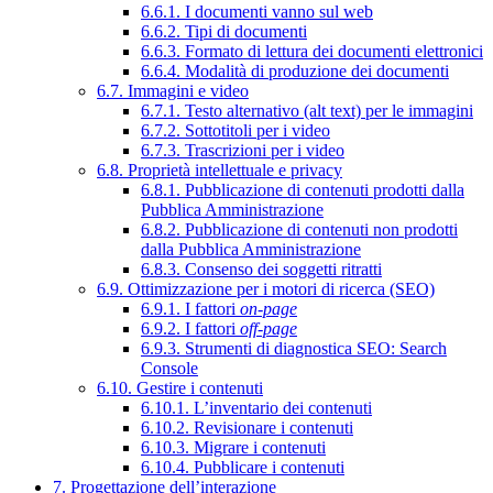
6.6.1. I documenti vanno sul web
6.6.2. Tipi di documenti
6.6.3. Formato di lettura dei documenti elettronici
6.6.4. Modalità di produzione dei documenti
6.7. Immagini e video
6.7.1. Testo alternativo (alt text) per le immagini
6.7.2. Sottotitoli per i video
6.7.3. Trascrizioni per i video
6.8. Proprietà intellettuale e privacy
6.8.1. Pubblicazione di contenuti prodotti dalla
Pubblica Amministrazione
6.8.2. Pubblicazione di contenuti non prodotti
dalla Pubblica Amministrazione
6.8.3. Consenso dei soggetti ritratti
6.9. Ottimizzazione per i motori di ricerca (SEO)
6.9.1. I fattori
on-page
6.9.2. I fattori
off-page
6.9.3. Strumenti di diagnostica SEO: Search
Console
6.10. Gestire i contenuti
6.10.1. L’inventario dei contenuti
6.10.2. Revisionare i contenuti
6.10.3. Migrare i contenuti
6.10.4. Pubblicare i contenuti
7. Progettazione dell’interazione