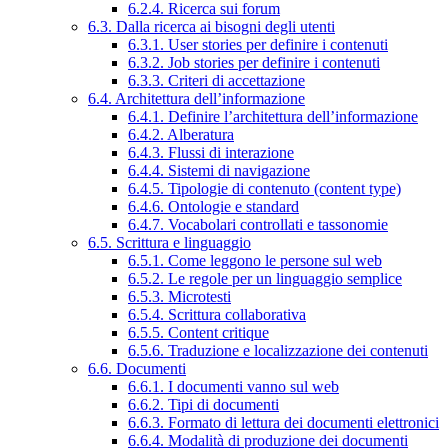
6.2.4. Ricerca sui forum
6.3. Dalla ricerca ai bisogni degli utenti
6.3.1. User stories per definire i contenuti
6.3.2. Job stories per definire i contenuti
6.3.3. Criteri di accettazione
6.4. Architettura dell’informazione
6.4.1. Definire l’architettura dell’informazione
6.4.2. Alberatura
6.4.3. Flussi di interazione
6.4.4. Sistemi di navigazione
6.4.5. Tipologie di contenuto (content type)
6.4.6. Ontologie e standard
6.4.7. Vocabolari controllati e tassonomie
6.5. Scrittura e linguaggio
6.5.1. Come leggono le persone sul web
6.5.2. Le regole per un linguaggio semplice
6.5.3. Microtesti
6.5.4. Scrittura collaborativa
6.5.5. Content critique
6.5.6. Traduzione e localizzazione dei contenuti
6.6. Documenti
6.6.1. I documenti vanno sul web
6.6.2. Tipi di documenti
6.6.3. Formato di lettura dei documenti elettronici
6.6.4. Modalità di produzione dei documenti