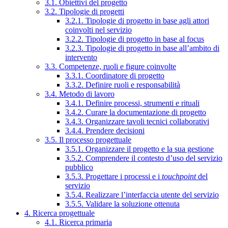
3.1. Obiettivi del progetto
3.2. Tipologie di progetti
3.2.1. Tipologie di progetto in base agli attori
coinvolti nel servizio
3.2.2. Tipologie di progetto in base al focus
3.2.3. Tipologie di progetto in base all’ambito di
intervento
3.3. Competenze, ruoli e figure coinvolte
3.3.1. Coordinatore di progetto
3.3.2. Definire ruoli e responsabilità
3.4. Metodo di lavoro
3.4.1. Definire processi, strumenti e rituali
3.4.2. Curare la documentazione di progetto
3.4.3. Organizzare tavoli tecnici collaborativi
3.4.4. Prendere decisioni
3.5. Il processo progettuale
3.5.1. Organizzare il progetto e la sua gestione
3.5.2. Comprendere il contesto d’uso del servizio
pubblico
3.5.3. Progettare i processi e i
touchpoint
del
servizio
3.5.4. Realizzare l’interfaccia utente del servizio
3.5.5. Validare la soluzione ottenuta
4. Ricerca progettuale
4.1. Ricerca primaria