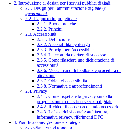
2. Introduzione al design per i servizi pubblici digitali
2.1. Design per l’amministrazione digitale (
e-
government
)
2.2. L’approccio progettuale
2.2.1. Buone pratiche
2.2.2. Principi
2.3. Accessibilità
2.3.1. Definizione
2.3.2. Accessibilità by design
2.3.3. Principi per l’accessibilità
2.3.4. Linee guida e criteri di successo
2.3.5. Come rilasciare una dichiarazione di
accessibilità
2.3.6. Meccanismo di feedback e procedura di
attuazione
2.3.7. Obiettivi accessibilità
2.3.8. Normativa e approfondimenti
2.4. Privacy
2.4.1. Come rispettare la privacy sin dalla
progettazione di un sito o servizio digitale
2.4.2. Richiedi il consenso quando necessario
2.4.3. Le basi del sito web: architettura,
informativa privacy, riferimenti DPO
3. Pianificazione, gestione e strategia
3.1. Obiettivi del progetto