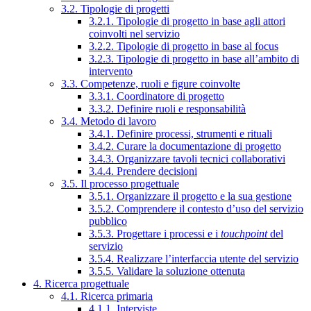
3.2. Tipologie di progetti
3.2.1. Tipologie di progetto in base agli attori
coinvolti nel servizio
3.2.2. Tipologie di progetto in base al focus
3.2.3. Tipologie di progetto in base all’ambito di
intervento
3.3. Competenze, ruoli e figure coinvolte
3.3.1. Coordinatore di progetto
3.3.2. Definire ruoli e responsabilità
3.4. Metodo di lavoro
3.4.1. Definire processi, strumenti e rituali
3.4.2. Curare la documentazione di progetto
3.4.3. Organizzare tavoli tecnici collaborativi
3.4.4. Prendere decisioni
3.5. Il processo progettuale
3.5.1. Organizzare il progetto e la sua gestione
3.5.2. Comprendere il contesto d’uso del servizio
pubblico
3.5.3. Progettare i processi e i
touchpoint
del
servizio
3.5.4. Realizzare l’interfaccia utente del servizio
3.5.5. Validare la soluzione ottenuta
4. Ricerca progettuale
4.1. Ricerca primaria
4.1.1. Interviste