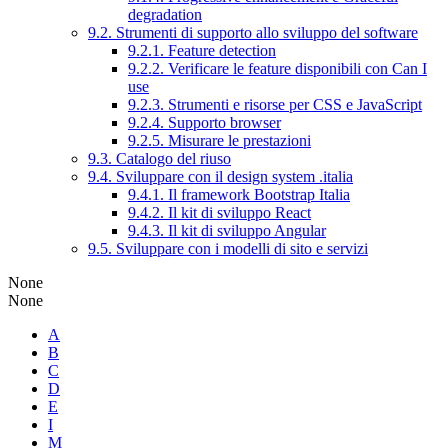
degradation
9.2. Strumenti di supporto allo sviluppo del software
9.2.1. Feature detection
9.2.2. Verificare le feature disponibili con Can I
use
9.2.3. Strumenti e risorse per CSS e JavaScript
9.2.4. Supporto browser
9.2.5. Misurare le prestazioni
9.3. Catalogo del riuso
9.4. Sviluppare con il design system .italia
9.4.1. Il framework Bootstrap Italia
9.4.2. Il kit di sviluppo React
9.4.3. Il kit di sviluppo Angular
9.5. Sviluppare con i modelli di sito e servizi
None
None
A
B
C
D
E
I
M