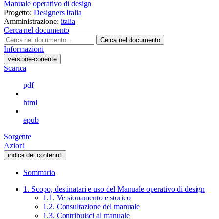
Manuale operativo di design
Progetto:
Designers Italia
Amministrazione:
italia
Cerca nel documento
Cerca nel documento
Informazioni
versione-corrente
Scarica
pdf
html
epub
Sorgente
Azioni
indice dei contenuti
Sommario
1. Scopo, destinatari e uso del Manuale operativo di design
1.1. Versionamento e storico
1.2. Consultazione del manuale
1.3. Contribuisci al manuale