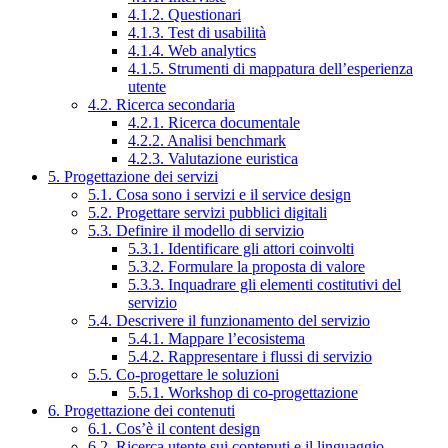
4.1.2. Questionari
4.1.3. Test di usabilità
4.1.4. Web analytics
4.1.5. Strumenti di mappatura dell’esperienza
utente
4.2. Ricerca secondaria
4.2.1. Ricerca documentale
4.2.2. Analisi benchmark
4.2.3. Valutazione euristica
5. Progettazione dei servizi
5.1. Cosa sono i servizi e il service design
5.2. Progettare servizi pubblici digitali
5.3. Definire il modello di servizio
5.3.1. Identificare gli attori coinvolti
5.3.2. Formulare la proposta di valore
5.3.3. Inquadrare gli elementi costitutivi del
servizio
5.4. Descrivere il funzionamento del servizio
5.4.1. Mappare l’ecosistema
5.4.2. Rappresentare i flussi di servizio
5.5. Co-progettare le soluzioni
5.5.1. Workshop di co-progettazione
6. Progettazione dei contenuti
6.1. Cos’è il content design
6.2. Ricerca utente sui contenuti e il linguaggio