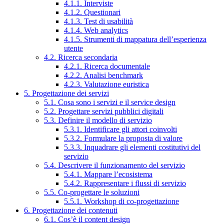
4.1.1. Interviste
4.1.2. Questionari
4.1.3. Test di usabilità
4.1.4. Web analytics
4.1.5. Strumenti di mappatura dell’esperienza
utente
4.2. Ricerca secondaria
4.2.1. Ricerca documentale
4.2.2. Analisi benchmark
4.2.3. Valutazione euristica
5. Progettazione dei servizi
5.1. Cosa sono i servizi e il service design
5.2. Progettare servizi pubblici digitali
5.3. Definire il modello di servizio
5.3.1. Identificare gli attori coinvolti
5.3.2. Formulare la proposta di valore
5.3.3. Inquadrare gli elementi costitutivi del
servizio
5.4. Descrivere il funzionamento del servizio
5.4.1. Mappare l’ecosistema
5.4.2. Rappresentare i flussi di servizio
5.5. Co-progettare le soluzioni
5.5.1. Workshop di co-progettazione
6. Progettazione dei contenuti
6.1. Cos’è il content design