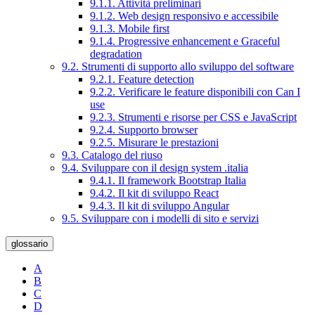
9.1.1. Attività preliminari
9.1.2. Web design responsivo e accessibile
9.1.3. Mobile first
9.1.4. Progressive enhancement e Graceful
degradation
9.2. Strumenti di supporto allo sviluppo del software
9.2.1. Feature detection
9.2.2. Verificare le feature disponibili con Can I
use
9.2.3. Strumenti e risorse per CSS e JavaScript
9.2.4. Supporto browser
9.2.5. Misurare le prestazioni
9.3. Catalogo del riuso
9.4. Sviluppare con il design system .italia
9.4.1. Il framework Bootstrap Italia
9.4.2. Il kit di sviluppo React
9.4.3. Il kit di sviluppo Angular
9.5. Sviluppare con i modelli di sito e servizi
glossario
A
B
C
D